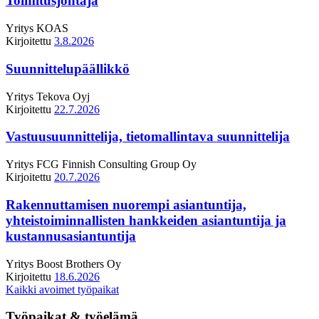
Toimitusjohtaja
Yritys
KOAS
Kirjoitettu
3.8.2026
Suunnittelupäällikkö
Yritys
Tekova Oyj
Kirjoitettu
22.7.2026
Vastuusuunnittelija, tietomallintava suunnittelija
Yritys
FCG Finnish Consulting Group Oy
Kirjoitettu
20.7.2026
Rakennuttamisen nuorempi asiantuntija,
yhteistoiminnallisten hankkeiden asiantuntija ja
kustannusasiantuntija
Yritys
Boost Brothers Oy
Kirjoitettu
18.6.2026
Kaikki avoimet työpaikat
Työpaikat & työelämä