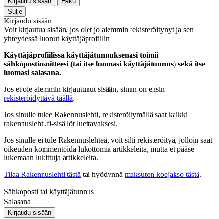
Kirjaudu sisään
Haku
Sulje
Kirjaudu sisään
Voit kirjautua sisään, jos olet jo aiemmin rekisteröitynyt ja sen
yhteydessä luonut käyttäjäprofiilin
Käyttäjäprofiilissa käyttäjätunnuksenasi toimii
sähköpostiosoitteesi (tai itse luomasi käyttäjätunnus) sekä itse
luomasi salasana.
Jos et ole aiemmin kirjautunut sisään, sinun on ensin
rekisteröidyttävä täällä
.
Jos sinulle tulee Rakennuslehti, rekisteröitymällä saat kaikki
rakennuslehti.fi-sisällöt luettavaksesi.
Jos sinulle ei tule Rakennuslehteä, voit silti rekisteröityä, jolloin saat
oikeuden kommentoida lukottomia artikkeleita, mutta et pääse
lukemaan lukittuja artikkeleita.
Tilaa Rakennuslehti tästä
tai hyödynnä
maksuton koejakso tästä
.
Sähköposti tai käyttäjätunnus
Salasana
Kirjaudu sisään