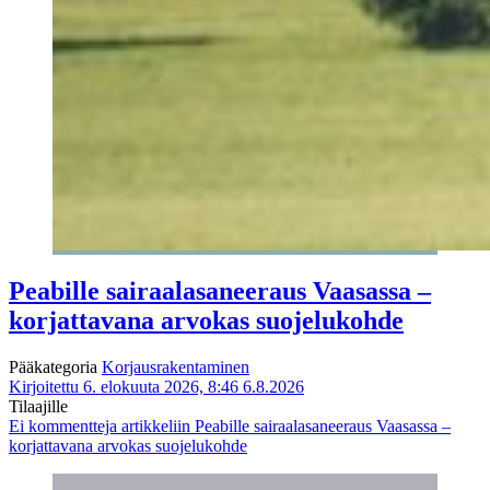
Peabille sairaalasaneeraus Vaasassa –
korjattavana arvokas suojelukohde
Pääkategoria
Korjausrakentaminen
Kirjoitettu 6. elokuuta 2026, 8:46
6.8.2026
Tilaajille
Ei kommentteja
artikkeliin Peabille sairaalasaneeraus Vaasassa –
korjattavana arvokas suojelukohde