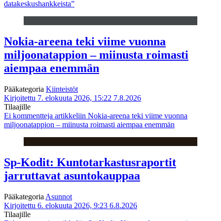
datakeskushankkeista”
Nokia-areena teki viime vuonna
miljoonatappion – miinusta roimasti
aiempaa enemmän
Pääkategoria
Kiinteistöt
Kirjoitettu 7. elokuuta 2026, 15:22
7.8.2026
Tilaajille
Ei kommentteja
artikkeliin Nokia-areena teki viime vuonna
miljoonatappion – miinusta roimasti aiempaa enemmän
Sp-Kodit: Kuntotarkastusraportit
jarruttavat asuntokauppaa
Pääkategoria
Asunnot
Kirjoitettu 6. elokuuta 2026, 9:23
6.8.2026
Tilaajille