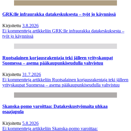
GRK:lle infraurakka datakeskuksesta – työt jo käynnissä
Kirjoitettu
3.8.2026
Ei kommentteja
artikkeliin GRK:lle infraurakka datakeskuksesta –
työt jo käynnissä
Ruotsalainen korjausrakentaja teki jälleen yrityskaupat
Suomessa – asema pääkaupunkiseudulla vahvistuu
Kirjoitettu
31.7.2026
Ei kommentteja
artikkeliin Ruotsalainen korjausrakentaja teki jälleen
yrityskaupat Suomessa – asema pääkaupunkiseudulla vahvistuu
Skanska-pomo varoittaa: Datakeskustyömaita uhkaa
osaajapula
Kirjoitettu
5.8.2026
Ei kommentteja
artikkeliin Skanska-pomo varoittaa: