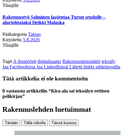
Tilaajille
Rakennustyö Salminen laajentaa Turun seudulle –
aluejohtajaksi Heikki Malaska
Pääkategoria
Talous
Kirjoitettu
5.8.2026
Tilaajille
Tagit
A-Insinöörit
digitalisaatio
Rakennustietosäätiö
tekoäly
Jaa Facebookissa
Jaa LinkedInissä
Lähetä linkki sähköpostilla
Tätä artikkelia ei ole kommentoitu
0 vastausta artikkeliin “Kira-ala sai tekoälyn eettisen
pelikirjan”
Rakennuslehden luetuimmat
Tänään
Tällä viikolla
Tässä kuussa