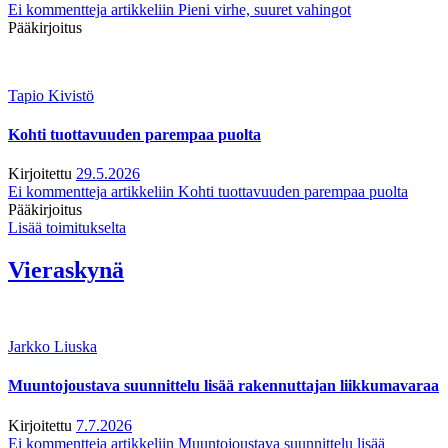
Ei kommentteja
artikkeliin Pieni virhe, suuret vahingot
Pääkirjoitus
Tapio Kivistö
Kohti tuottavuuden parempaa puolta
Kirjoitettu
29.5.2026
Ei kommentteja
artikkeliin Kohti tuottavuuden parempaa puolta
Pääkirjoitus
Lisää toimitukselta
Vieraskynä
Jarkko Liuska
Muuntojoustava suunnittelu lisää rakennuttajan liikkumavaraa
Kirjoitettu
7.7.2026
Ei kommentteja
artikkeliin Muuntojoustava suunnittelu lisää