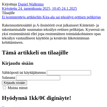
Kirjoittaja
Daniel Wallenius
Kirjoitettu 24. tammikuuta 2025, 10:45
24.1.2025
Tilaajille
Ei kommentteja
artikkeliin Kira-ala sai tekoälyn eettisen pelikirjan
Rakennustietosäätiö ja A-Insinöörit ovat julkaisseet Kiinteistö- ja
rakentamisalalle suunnatun tekoälyn eettisen pelikirjan. Kyseessä on
yksi ensimmäisistä ellei jopa ensimmäinen toimialakohtainen opas
tekoälyn vastuulliseen käyttöön ja kestävän liiketoiminnan
kehittämiseen.
Tämä artikkeli on tilaajille
Kirjaudu sisään
Sähköposti tai käyttäjätunnus
Salasana
Kirjaudu sisään
Muista minut
Hyödynnä 1kk/0€ diginäyte!