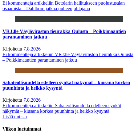
Ei kommentteja
artikkeliin Betolarin hallitukseen puolustusalan
osaamista – Dahlbom jatkaa puheenjohtajana
VRJ:lle Väyläviraston tieurakka Oulusta – Poikkimaantien
parantaminen jatkuu
Kirjoitettu
7.8.2026
Ei kommentteja
artikkeliin VRJ:lle Väyläviraston tieurakka Oulusta
– Poikkimaantien parantaminen jatkuu
Sahateollisuudella edelleen synkät näkymät – kiusana korkea
puunhinta ja heikko kysyntä
Kirjoitettu
7.8.2026
Ei kommentteja
artikkeliin Sahateollisuudella edelleen synkät
näkymät – kiusana korkea puunhinta ja heikko kysyntä
Lisää uutisia
Viikon luetuimmat