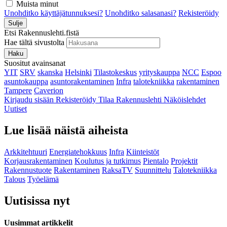
Muista minut
Unohditko käyttäjätunnuksesi?
Unohditko salasanasi?
Rekisteröidy
Sulje
Etsi Rakennuslehti.fistä
Hae tältä sivustolta
Haku
Suositut avainsanat
YIT
SRV
skanska
Helsinki
Tilastokeskus
yrityskauppa
NCC
Espoo
asuntokauppa
asuntorakentaminen
Infra
talotekniikka
rakentaminen
Tampere
Caverion
Kirjaudu sisään
Rekisteröidy
Tilaa Rakennuslehti
Näköislehdet
Uutiset
Lue lisää näistä aiheista
Arkkitehtuuri
Energiatehokkuus
Infra
Kiinteistöt
Korjausrakentaminen
Koulutus ja tutkimus
Pientalo
Projektit
Rakennustuote
Rakentaminen
RaksaTV
Suunnittelu
Talotekniikka
Talous
Työelämä
Uutisissa nyt
Uusimmat artikkelit