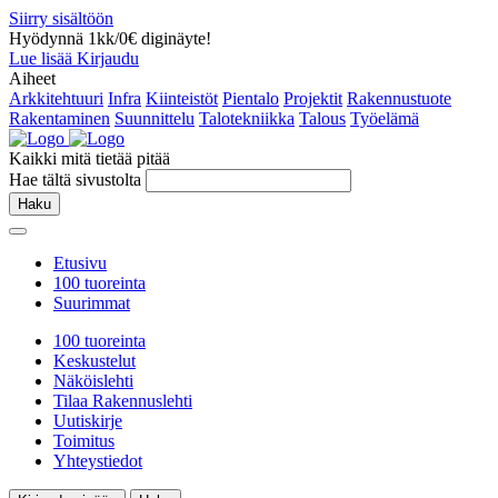
Siirry sisältöön
Hyödynnä 1kk/0€ diginäyte!
Lue lisää
Kirjaudu
Aiheet
Arkkitehtuuri
Infra
Kiinteistöt
Pientalo
Projektit
Rakennustuote
Rakentaminen
Suunnittelu
Talotekniikka
Talous
Työelämä
Kaikki mitä tietää pitää
Hae tältä sivustolta
Haku
Etusivu
100 tuoreinta
Suurimmat
100 tuoreinta
Keskustelut
Näköislehti
Tilaa Rakennuslehti
Uutiskirje
Toimitus
Yhteystiedot