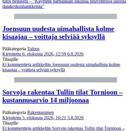
tulos heikkeni – ”Käymme parhaillaan lukuisia neuvotteluja uusista
datakeskushankkeista”
Joensuun uudesta uimahallista kolme
kisaajaa – voittaja selviää syksyllä
Pääkategoria
Talous
Kirjoitettu 6. elokuuta 2026, 12:59
6.8.2026
Tilaajille
Ei kommentteja
artikkeliin Joensuun uudesta uimahallista kolme
kisaajaa – voittaja selviää syksyllä
Sorvoja rakentaa Tullin tilat Tornioon –
kustannusarvio 14 miljoonaa
Pääkategoria
Rakentaminen
Kirjoitettu 5. elokuuta 2026, 10:21
5.8.2026
Tilaajille
Ei kommentteja
artikkeliin Sorvoja rakentaa Tullin tilat Tornioon –