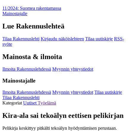
11/2024: Suomea rakentamassa
Mainostajalle
Lue Rakennuslehteä
Tilaa Rakennuslehti
Kirjaudu näköislehteen
Tilaa uutiskirje
RSS-
syöte
Mainosta & ilmoita
Ilmoita Rakennuslehdessä
Myynnin yhteystiedot
Mainostajalle
Ilmoita Rakennuslehdessä
Myynnin yhteystiedot
Tilaa uutiskirje
Tilaa Rakennuslehti
Kategoriat
Uutiset
Työelämä
Kira-ala sai tekoälyn eettisen pelikirjan
Pelikirja keskittyy pitkälti tekoälyn hyödyntämisen perustaan.