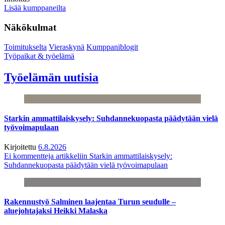
Lisää kumppaneilta
Näkökulmat
Toimitukselta
Vieraskynä
Kumppaniblogit
Työpaikat & työelämä
Työelämän uutisia
Starkin ammattilaiskysely: Suhdannekuopasta päädytään vielä
työvoimapulaan
Kirjoitettu
6.8.2026
Ei kommentteja
artikkeliin Starkin ammattilaiskysely:
Suhdannekuopasta päädytään vielä työvoimapulaan
Rakennustyö Salminen laajentaa Turun seudulle –
aluejohtajaksi Heikki Malaska