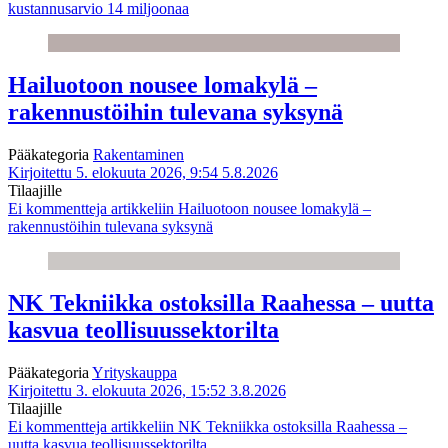
kustannusarvio 14 miljoonaa
Hailuotoon nousee lomakylä –
rakennustöihin tulevana syksynä
Pääkategoria
Rakentaminen
Kirjoitettu 5. elokuuta 2026, 9:54
5.8.2026
Tilaajille
Ei kommentteja
artikkeliin Hailuotoon nousee lomakylä –
rakennustöihin tulevana syksynä
NK Tekniikka ostoksilla Raahessa – uutta
kasvua teollisuussektorilta
Pääkategoria
Yrityskauppa
Kirjoitettu 3. elokuuta 2026, 15:52
3.8.2026
Tilaajille
Ei kommentteja
artikkeliin NK Tekniikka ostoksilla Raahessa –
uutta kasvua teollisuussektorilta