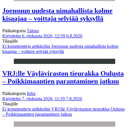
Joensuun uudesta uimahallista kolme
kisaajaa – voittaja selviää syksyllä
Pääkategoria
Talous
Kirjoitettu 6. elokuuta 2026, 12:59
6.8.2026
Tilaajille
Ei kommentteja
artikkeliin Joensuun uudesta uimahallista kolme
kisaajaa – voittaja selviää syksyllä
VRJ:lle Väyläviraston tieurakka Oulusta
– Poikkimaantien parantaminen jatkuu
Pääkategoria
Infra
Kirjoitettu 7. elokuuta 2026, 11:19
7.8.2026
Tilaajille
Ei kommentteja
artikkeliin VRJ:lle Väyläviraston tieurakka Oulusta
– Poikkimaantien parantaminen jatkuu