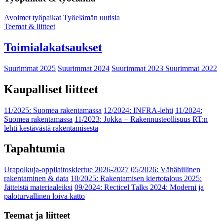
Avoimet työpaikat
Työelämän uutisia
Teemat & liitteet
Toimialakatsaukset
Suurimmat 2025
Suurimmat 2024
Suurimmat 2023
Suurimmat 2022
Kaupalliset liitteet
11/2025: Suomea rakentamassa
12/2024: INFRA-lehti
11/2024:
Suomea rakentamassa
11/2023: Jokka − Rakennusteollisuus RT:n
lehti kestävästä rakentamisesta
Tapahtumia
Urapolkuja-oppilaitoskiertue 2026-2027
05/2026: Vähähiilinen
rakentaminen & data
10/2025: Rakentamisen kiertotalous 2025:
Jätteistä materiaaleiksi
09/2024: Recticel Talks 2024: Moderni ja
paloturvallinen loiva katto
Teemat ja liitteet