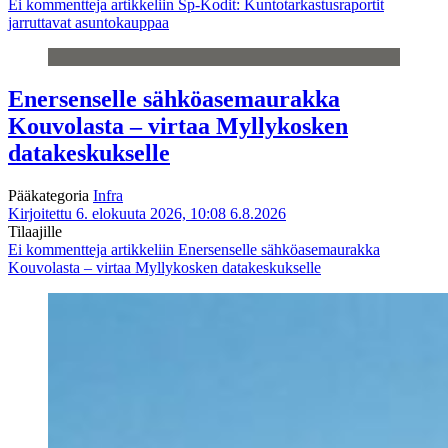
Ei kommentteja
artikkeliin Sp-Kodit: Kuntotarkastusraportit
jarruttavat asuntokauppaa
Enersenselle sähköasemaurakka
Kouvolasta – virtaa Myllykosken
datakeskukselle
Pääkategoria
Infra
Kirjoitettu 6. elokuuta 2026, 10:08
6.8.2026
Tilaajille
Ei kommentteja
artikkeliin Enersenselle sähköasemaurakka
Kouvolasta – virtaa Myllykosken datakeskukselle