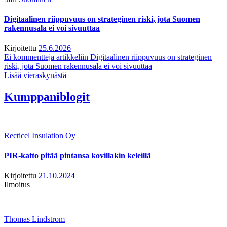
Digitaalinen riippuvuus on strateginen riski, jota Suomen
rakennusala ei voi sivuuttaa
Kirjoitettu
25.6.2026
Ei kommentteja
artikkeliin Digitaalinen riippuvuus on strateginen
riski, jota Suomen rakennusala ei voi sivuuttaa
Lisää vieraskynästä
Kumppaniblogit
Recticel Insulation Oy
PIR-katto pitää pintansa kovillakin keleillä
Kirjoitettu
21.10.2024
Ilmoitus
Thomas Lindstrom