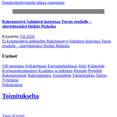
Datakeskustyömaita uhkaa osaajapula
Rakennustyö Salminen laajentaa Turun seudulle –
aluejohtajaksi Heikki Malaska
Kirjoitettu
5.8.2026
Ei kommentteja
artikkeliin Rakennustyö Salminen laajentaa Turun
seudulle – aluejohtajaksi Heikki Malaska
Uutiset
100 tuoreinta
Arkkitehtuuri
Energiatehokkuus
Infra
Kiinteistöt
Korjausrakentaminen
Koulutus ja tutkimus
Pientalo
Projektit
Rakennustuote
Rakentaminen
Suunnittelu
Talotekniikka
Talous
Työelämä
Näkökulmat
Toimitukselta
Tapio Kivistö