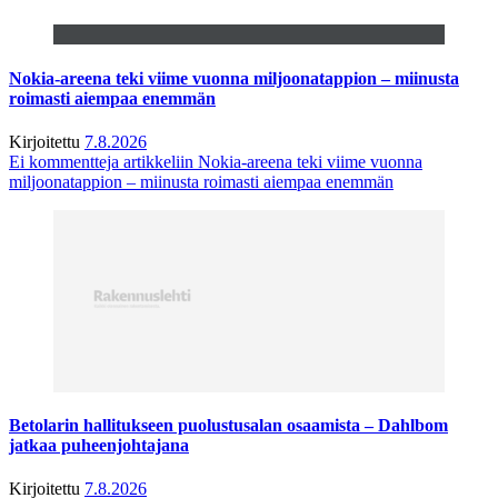
Nokia-areena teki viime vuonna miljoonatappion – miinusta
roimasti aiempaa enemmän
Kirjoitettu
7.8.2026
Ei kommentteja
artikkeliin Nokia-areena teki viime vuonna
miljoonatappion – miinusta roimasti aiempaa enemmän
Betolarin hallitukseen puolustusalan osaamista – Dahlbom
jatkaa puheenjohtajana
Kirjoitettu
7.8.2026