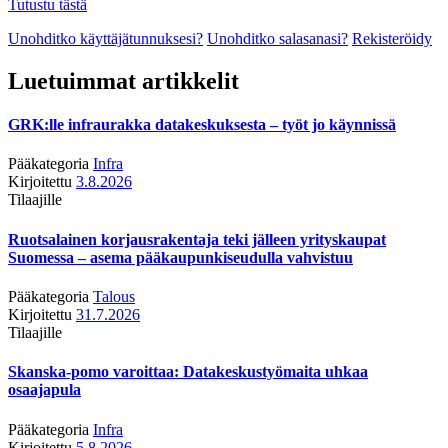
Tutustu tästä
Unohditko käyttäjätunnuksesi?
Unohditko salasanasi?
Rekisteröidy
Luetuimmat artikkelit
GRK:lle infraurakka datakeskuksesta – työt jo käynnissä
Pääkategoria
Infra
Kirjoitettu
3.8.2026
Tilaajille
Ruotsalainen korjausrakentaja teki jälleen yrityskaupat
Suomessa – asema pääkaupunkiseudulla vahvistuu
Pääkategoria
Talous
Kirjoitettu
31.7.2026
Tilaajille
Skanska-pomo varoittaa: Datakeskustyömaita uhkaa
osaajapula
Pääkategoria
Infra
Kirjoitettu
5.8.2026