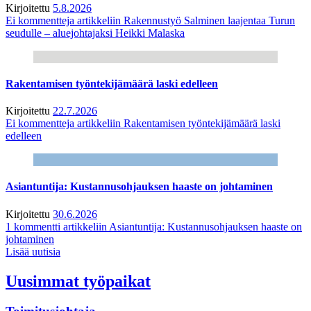
Kirjoitettu
5.8.2026
Ei kommentteja
artikkeliin Rakennustyö Salminen laajentaa Turun
seudulle – aluejohtajaksi Heikki Malaska
Rakentamisen työntekijämäärä laski edelleen
Kirjoitettu
22.7.2026
Ei kommentteja
artikkeliin Rakentamisen työntekijämäärä laski
edelleen
Asiantuntija: Kustannusohjauksen haaste on johtaminen
Kirjoitettu
30.6.2026
1 kommentti
artikkeliin Asiantuntija: Kustannusohjauksen haaste on
johtaminen
Lisää uutisia
Uusimmat työpaikat