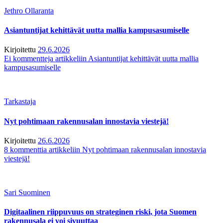
Jethro Ollaranta
Asiantuntijat kehittävät uutta mallia kampusasumiselle
Kirjoitettu
29.6.2026
Ei kommentteja
artikkeliin Asiantuntijat kehittävät uutta mallia
kampusasumiselle
Tarkastaja
Nyt pohtimaan rakennusalan innostavia viestejä!
Kirjoitettu
26.6.2026
8 kommenttia
artikkeliin Nyt pohtimaan rakennusalan innostavia
viestejä!
Sari Suominen
Digitaalinen riippuvuus on strateginen riski, jota Suomen
rakennusala ei voi sivuuttaa