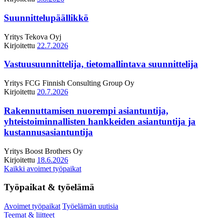
Suunnittelupäällikkö
Yritys
Tekova Oyj
Kirjoitettu
22.7.2026
Vastuusuunnittelija, tietomallintava suunnittelija
Yritys
FCG Finnish Consulting Group Oy
Kirjoitettu
20.7.2026
Rakennuttamisen nuorempi asiantuntija,
yhteistoiminnallisten hankkeiden asiantuntija ja
kustannusasiantuntija
Yritys
Boost Brothers Oy
Kirjoitettu
18.6.2026
Kaikki avoimet työpaikat
Työpaikat & työelämä
Avoimet työpaikat
Työelämän uutisia
Teemat & liitteet