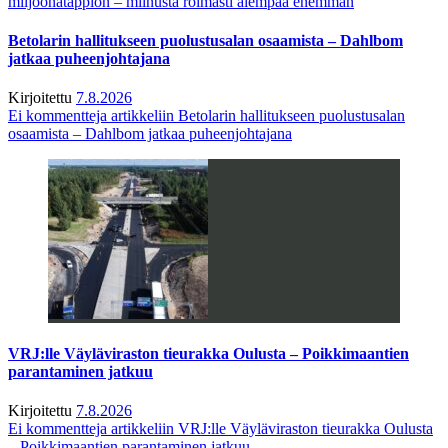
miljoonatappion – miinusta roimasti aiempaa enemmän
Betolarin hallitukseen puolustusalan osaamista – Dahlbom
jatkaa puheenjohtajana
Kirjoitettu
7.8.2026
Ei kommentteja
artikkeliin Betolarin hallitukseen puolustusalan
osaamista – Dahlbom jatkaa puheenjohtajana
VRJ:lle Väyläviraston tieurakka Oulusta – Poikkimaantien
parantaminen jatkuu
Kirjoitettu
7.8.2026
Ei kommentteja
artikkeliin VRJ:lle Väyläviraston tieurakka Oulusta
– Poikkimaantien parantaminen jatkuu