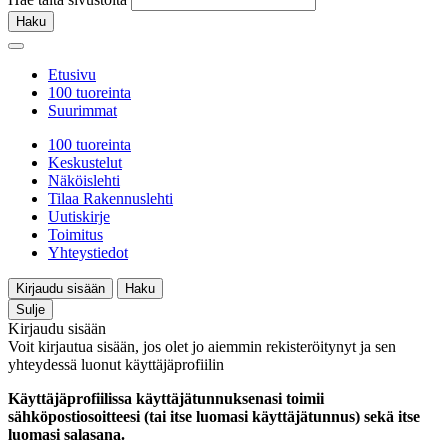
Haku
Etusivu
100 tuoreinta
Suurimmat
100 tuoreinta
Keskustelut
Näköislehti
Tilaa Rakennuslehti
Uutiskirje
Toimitus
Yhteystiedot
Kirjaudu sisään
Haku
Sulje
Kirjaudu sisään
Voit kirjautua sisään, jos olet jo aiemmin rekisteröitynyt ja sen
yhteydessä luonut käyttäjäprofiilin
Käyttäjäprofiilissa käyttäjätunnuksenasi toimii
sähköpostiosoitteesi (tai itse luomasi käyttäjätunnus) sekä itse
luomasi salasana.