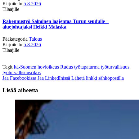
Kirjoitettu
5.8.2026
Tilaajille
Rakennustyö Salminen laajentaa Turun seudulle –
aluejohtajaksi Heikki Malaska
Pääkategoria
Talous
Kirjoitettu
5.8.2026
Tilaajille
Tagit
Itä-Suomen hovioikeus
Rudus
työtapaturma
työturvallisuus
työturvallisuusrikos
Jaa Facebookissa
Jaa LinkedInissä
Lähetä linkki sähköpostilla
Lisää aiheesta