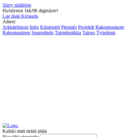
Siirry sisältöön
Hyödynnä 1kk/0€ diginäyte!
Lue lisää
Kirjaudu
Aiheet
Arkkitehtuuri
Infra
Kiinteistöt
Pientalo
Projektit
Rakennustuote
Rakentaminen
Suunnittelu
Talotekniikka
Talous
Työelämä
Kaikki mitä tietää pitää
Hae tältä sivustolta