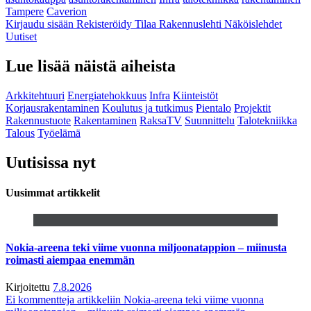
Tampere
Caverion
Kirjaudu sisään
Rekisteröidy
Tilaa Rakennuslehti
Näköislehdet
Uutiset
Lue lisää näistä aiheista
Arkkitehtuuri
Energiatehokkuus
Infra
Kiinteistöt
Korjausrakentaminen
Koulutus ja tutkimus
Pientalo
Projektit
Rakennustuote
Rakentaminen
RaksaTV
Suunnittelu
Talotekniikka
Talous
Työelämä
Uutisissa nyt
Uusimmat artikkelit
Nokia-areena teki viime vuonna miljoonatappion – miinusta
roimasti aiempaa enemmän
Kirjoitettu
7.8.2026
Ei kommentteja
artikkeliin Nokia-areena teki viime vuonna