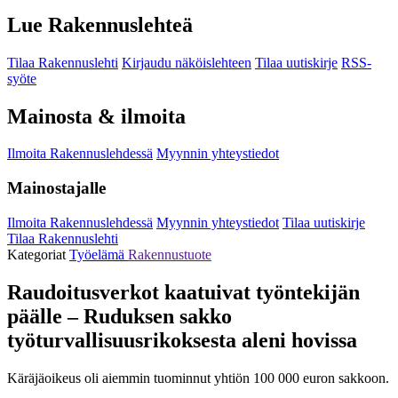
Lue Rakennuslehteä
Tilaa Rakennuslehti
Kirjaudu näköislehteen
Tilaa uutiskirje
RSS-
syöte
Mainosta & ilmoita
Ilmoita Rakennuslehdessä
Myynnin yhteystiedot
Mainostajalle
Ilmoita Rakennuslehdessä
Myynnin yhteystiedot
Tilaa uutiskirje
Tilaa Rakennuslehti
Kategoriat
Työelämä
Rakennustuote
Raudoitusverkot kaatuivat työntekijän
päälle – Ruduksen sakko
työturvallisuusrikoksesta aleni hovissa
Käräjäoikeus oli aiemmin tuominnut yhtiön 100 000 euron sakkoon.