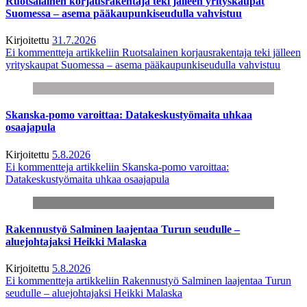
Ruotsalainen korjausrakentaja teki jälleen yrityskaupat
Suomessa – asema pääkaupunkiseudulla vahvistuu
Kirjoitettu
31.7.2026
Ei kommentteja
artikkeliin Ruotsalainen korjausrakentaja teki jälleen
yrityskaupat Suomessa – asema pääkaupunkiseudulla vahvistuu
Skanska-pomo varoittaa: Datakeskustyömaita uhkaa
osaajapula
Kirjoitettu
5.8.2026
Ei kommentteja
artikkeliin Skanska-pomo varoittaa:
Datakeskustyömaita uhkaa osaajapula
Rakennustyö Salminen laajentaa Turun seudulle –
aluejohtajaksi Heikki Malaska
Kirjoitettu
5.8.2026
Ei kommentteja
artikkeliin Rakennustyö Salminen laajentaa Turun
seudulle – aluejohtajaksi Heikki Malaska