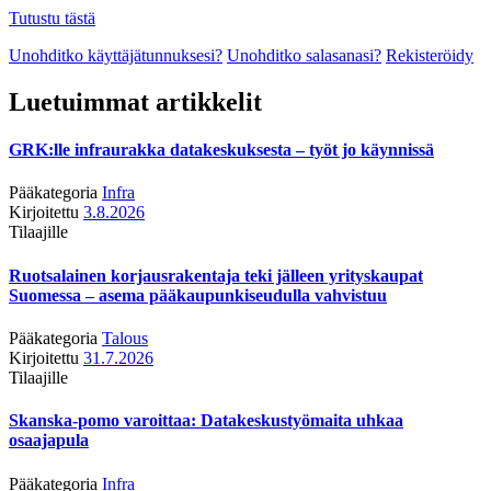
Tutustu tästä
Unohditko käyttäjätunnuksesi?
Unohditko salasanasi?
Rekisteröidy
Luetuimmat artikkelit
GRK:lle infraurakka datakeskuksesta – työt jo käynnissä
Pääkategoria
Infra
Kirjoitettu
3.8.2026
Tilaajille
Ruotsalainen korjausrakentaja teki jälleen yrityskaupat
Suomessa – asema pääkaupunkiseudulla vahvistuu
Pääkategoria
Talous
Kirjoitettu
31.7.2026
Tilaajille
Skanska-pomo varoittaa: Datakeskustyömaita uhkaa
osaajapula
Pääkategoria
Infra