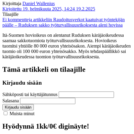
Kirjoittaja
Daniel Wallenius
Kirjoitettu 19. helmikuuta 2025, 14:24
19.2.2025
Tilaajille
Ei kommentteja
artikkeliin Raudoitusverkot kaatuivat työntekijän
päälle – Ruduksen sakko työturvallisuusrikoksesta aleni hovissa
Itä-Suomen hovioikeus on alentanut Ruduksen käräjäoikeudessa
saamaa sakkotuomiota työturvallisuusrikoksesta. Hovioikeus
tuomitsi yhtiölle 80 000 euron yhteisösakon. Aiempi käräjäoikeuden
tuomio oli 100 000 euron yhteisösakko. Myös tehdaspäällikkö sai
käräjäoikeudessa tuomion työturvallisuusrikoksesta.
Tämä artikkeli on tilaajille
Kirjaudu sisään
Sähköposti tai käyttäjätunnus
Salasana
Kirjaudu sisään
Muista minut
Hyödynnä 1kk/0€ diginäyte!