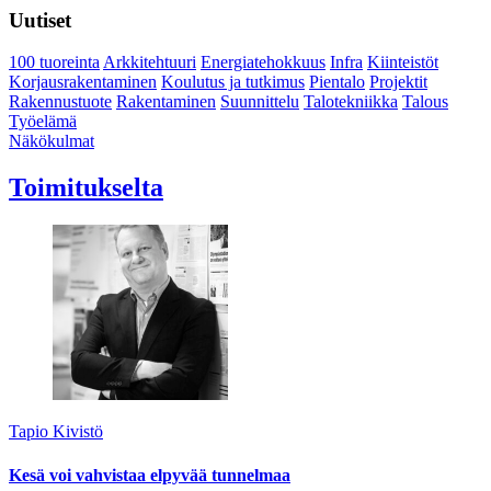
Uutiset
100 tuoreinta
Arkkitehtuuri
Energiatehokkuus
Infra
Kiinteistöt
Korjausrakentaminen
Koulutus ja tutkimus
Pientalo
Projektit
Rakennustuote
Rakentaminen
Suunnittelu
Talotekniikka
Talous
Työelämä
Näkökulmat
Toimitukselta
Tapio Kivistö
Kesä voi vahvistaa elpyvää tunnelmaa