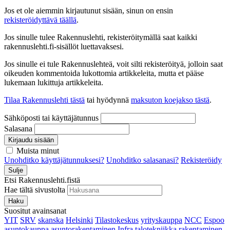
Jos et ole aiemmin kirjautunut sisään, sinun on ensin
rekisteröidyttävä täällä
.
Jos sinulle tulee Rakennuslehti, rekisteröitymällä saat kaikki
rakennuslehti.fi-sisällöt luettavaksesi.
Jos sinulle ei tule Rakennuslehteä, voit silti rekisteröityä, jolloin saat
oikeuden kommentoida lukottomia artikkeleita, mutta et pääse
lukemaan lukittuja artikkeleita.
Tilaa Rakennuslehti tästä
tai hyödynnä
maksuton koejakso tästä
.
Sähköposti tai käyttäjätunnus
Salasana
Kirjaudu sisään
Muista minut
Unohditko käyttäjätunnuksesi?
Unohditko salasanasi?
Rekisteröidy
Sulje
Etsi Rakennuslehti.fistä
Hae tältä sivustolta
Haku
Suositut avainsanat
YIT
SRV
skanska
Helsinki
Tilastokeskus
yrityskauppa
NCC
Espoo
asuntokauppa
asuntorakentaminen
Infra
talotekniikka
rakentaminen