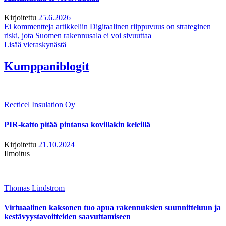
Kirjoitettu
25.6.2026
Ei kommentteja
artikkeliin Digitaalinen riippuvuus on strateginen
riski, jota Suomen rakennusala ei voi sivuuttaa
Lisää vieraskynästä
Kumppaniblogit
Recticel Insulation Oy
PIR-katto pitää pintansa kovillakin keleillä
Kirjoitettu
21.10.2024
Ilmoitus
Thomas Lindstrom
Virtuaalinen kaksonen tuo apua rakennuksien suunnitteluun ja
kestävyystavoitteiden saavuttamiseen