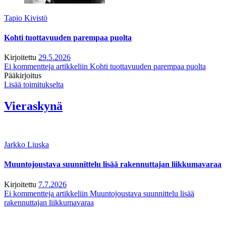
Tapio Kivistö
Kohti tuottavuuden parempaa puolta
Kirjoitettu
29.5.2026
Ei kommentteja
artikkeliin Kohti tuottavuuden parempaa puolta
Pääkirjoitus
Lisää toimitukselta
Vieraskynä
Jarkko Liuska
Muuntojoustava suunnittelu lisää rakennuttajan liikkumavaraa
Kirjoitettu
7.7.2026
Ei kommentteja
artikkeliin Muuntojoustava suunnittelu lisää
rakennuttajan liikkumavaraa