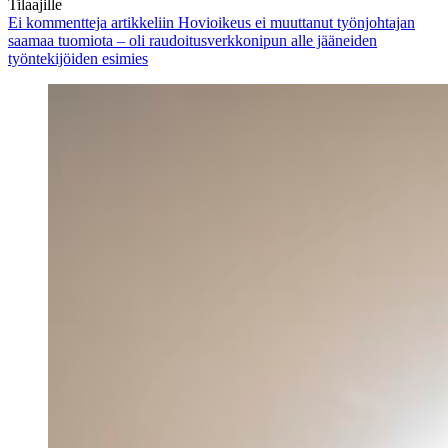
Tilaajille
Ei kommentteja
artikkeliin Hovioikeus ei muuttanut työnjohtajan
saamaa tuomiota – oli raudoitusverkkonipun alle jääneiden
työntekijöiden esimies