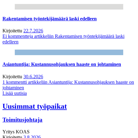
Rakentamisen työntekijämäärä laski edelleen
Kirjoitettu
22.7.2026
Ei kommentteja
artikkeliin Rakentamisen työntekijämäärä laski
edelleen
Asiantuntija: Kustannusohjauksen haaste on johtaminen
Kirjoitettu
30.6.2026
1 kommentti
artikkeliin Asiantuntija: Kustannusohjauksen haaste on
johtaminen
Lisää uutisia
Uusimmat työpaikat
Toimitusjohtaja
Yritys
KOAS
Kirjoitettu
3.8.2026