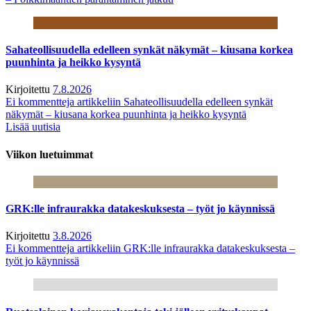
Sahateollisuudella edelleen synkät näkymät – kiusana korkea
puunhinta ja heikko kysyntä
Kirjoitettu
7.8.2026
Ei kommentteja
artikkeliin Sahateollisuudella edelleen synkät
näkymät – kiusana korkea puunhinta ja heikko kysyntä
Lisää uutisia
Viikon luetuimmat
GRK:lle infraurakka datakeskuksesta – työt jo käynnissä
Kirjoitettu
3.8.2026
Ei kommentteja
artikkeliin GRK:lle infraurakka datakeskuksesta –
työt jo käynnissä