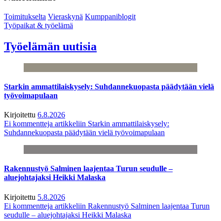
Toimitukselta
Vieraskynä
Kumppaniblogit
Työpaikat & työelämä
Työelämän uutisia
Starkin ammattilaiskysely: Suhdannekuopasta päädytään vielä
työvoimapulaan
Kirjoitettu
6.8.2026
Ei kommentteja
artikkeliin Starkin ammattilaiskysely:
Suhdannekuopasta päädytään vielä työvoimapulaan
Rakennustyö Salminen laajentaa Turun seudulle –
aluejohtajaksi Heikki Malaska
Kirjoitettu
5.8.2026
Ei kommentteja
artikkeliin Rakennustyö Salminen laajentaa Turun
seudulle – aluejohtajaksi Heikki Malaska