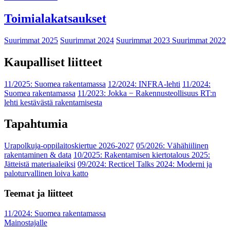
Toimialakatsaukset
Suurimmat 2025
Suurimmat 2024
Suurimmat 2023
Suurimmat 2022
Kaupalliset liitteet
11/2025: Suomea rakentamassa
12/2024: INFRA-lehti
11/2024:
Suomea rakentamassa
11/2023: Jokka − Rakennusteollisuus RT:n
lehti kestävästä rakentamisesta
Tapahtumia
Urapolkuja-oppilaitoskiertue 2026-2027
05/2026: Vähähiilinen
rakentaminen & data
10/2025: Rakentamisen kiertotalous 2025:
Jätteistä materiaaleiksi
09/2024: Recticel Talks 2024: Moderni ja
paloturvallinen loiva katto
Teemat ja liitteet
11/2024: Suomea rakentamassa
Mainostajalle