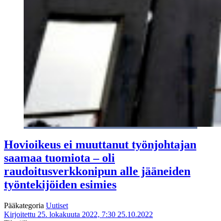
Hovioikeus ei muuttanut työnjohtajan
saamaa tuomiota – oli
raudoitusverkkonipun alle jääneiden
työntekijöiden esimies
Pääkategoria
Uutiset
Kirjoitettu 25. lokakuuta 2022, 7:30
25.10.2022