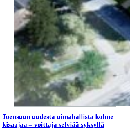
Joensuun uudesta uimahallista kolme
kisaajaa – voittaja selviää syksyllä