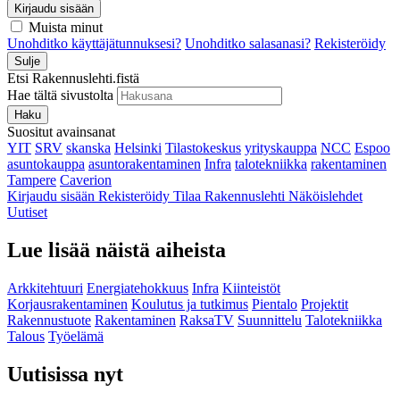
Kirjaudu sisään
Muista minut
Unohditko käyttäjätunnuksesi?
Unohditko salasanasi?
Rekisteröidy
Sulje
Etsi Rakennuslehti.fistä
Hae tältä sivustolta
Haku
Suositut avainsanat
YIT
SRV
skanska
Helsinki
Tilastokeskus
yrityskauppa
NCC
Espoo
asuntokauppa
asuntorakentaminen
Infra
talotekniikka
rakentaminen
Tampere
Caverion
Kirjaudu sisään
Rekisteröidy
Tilaa Rakennuslehti
Näköislehdet
Uutiset
Lue lisää näistä aiheista
Arkkitehtuuri
Energiatehokkuus
Infra
Kiinteistöt
Korjausrakentaminen
Koulutus ja tutkimus
Pientalo
Projektit
Rakennustuote
Rakentaminen
RaksaTV
Suunnittelu
Talotekniikka
Talous
Työelämä
Uutisissa nyt