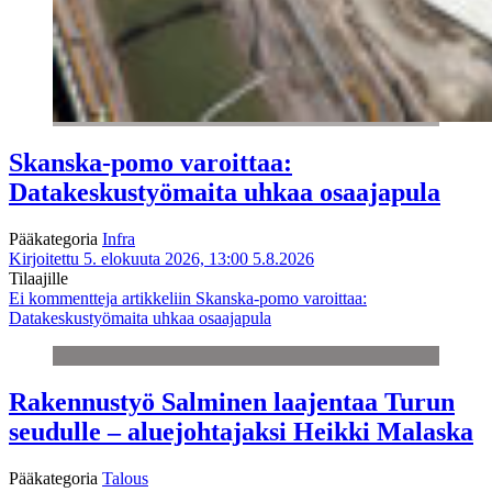
Skanska-pomo varoittaa:
Datakeskustyömaita uhkaa osaajapula
Pääkategoria
Infra
Kirjoitettu 5. elokuuta 2026, 13:00
5.8.2026
Tilaajille
Ei kommentteja
artikkeliin Skanska-pomo varoittaa:
Datakeskustyömaita uhkaa osaajapula
Rakennustyö Salminen laajentaa Turun
seudulle – aluejohtajaksi Heikki Malaska
Pääkategoria
Talous