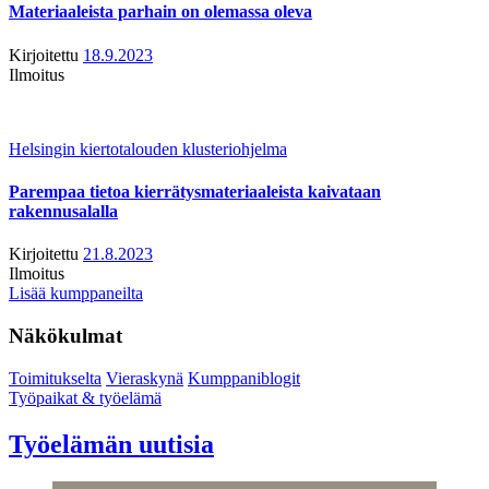
Materiaaleista parhain on olemassa oleva
Kirjoitettu
18.9.2023
Ilmoitus
Helsingin kiertotalouden klusteriohjelma
Parempaa tietoa kierrätysmateriaaleista kaivataan
rakennusalalla
Kirjoitettu
21.8.2023
Ilmoitus
Lisää kumppaneilta
Näkökulmat
Toimitukselta
Vieraskynä
Kumppaniblogit
Työpaikat & työelämä
Työelämän uutisia