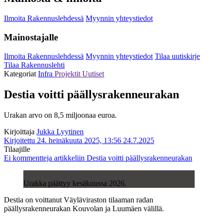
Ilmoita Rakennuslehdessä
Myynnin yhteystiedot
Mainostajalle
Ilmoita Rakennuslehdessä
Myynnin yhteystiedot
Tilaa uutiskirje
Tilaa Rakennuslehti
Kategoriat
Infra
Projektit
Uutiset
Destia voitti päällysrakenneurakan
Urakan arvo on 8,5 miljoonaa euroa.
Kirjoittaja
Jukka Lyytinen
Kirjoitettu 24. heinäkuuta 2025, 13:56
24.7.2025
Tilaajille
Ei kommentteja
artikkeliin Destia voitti päällysrakenneurakan
Urakka päättyy kesäkuussa 2026.
Destia on voittanut Väyläviraston tilaaman radan
päällysrakenneurakan Kouvolan ja Luumäen välillä.