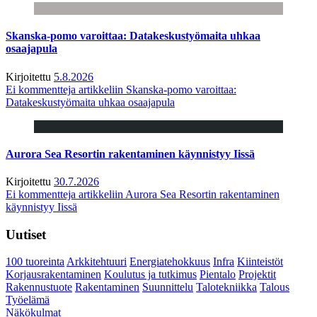
Skanska-pomo varoittaa: Datakeskustyömaita uhkaa
osaajapula
Kirjoitettu
5.8.2026
Ei kommentteja
artikkeliin Skanska-pomo varoittaa:
Datakeskustyömaita uhkaa osaajapula
Aurora Sea Resortin rakentaminen käynnistyy Iissä
Kirjoitettu
30.7.2026
Ei kommentteja
artikkeliin Aurora Sea Resortin rakentaminen
käynnistyy Iissä
Uutiset
100 tuoreinta
Arkkitehtuuri
Energiatehokkuus
Infra
Kiinteistöt
Korjausrakentaminen
Koulutus ja tutkimus
Pientalo
Projektit
Rakennustuote
Rakentaminen
Suunnittelu
Talotekniikka
Talous
Työelämä
Näkökulmat