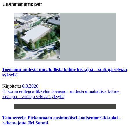
Uusimmat artikkelit
Joensuun uudesta uimahallista kolme kisaajaa – voittaja selviää
syksyllä
Kirjoitettu
6.8.2026
Ei kommentteja
artikkeliin Joensuun uudesta uimahallista kolme
kisaajaa – voittaja selviää syksyllä
Tampereelle Pirkanmaan ensimmäiset Joutsenmerkki-talot –
rakentajana JM Suomi