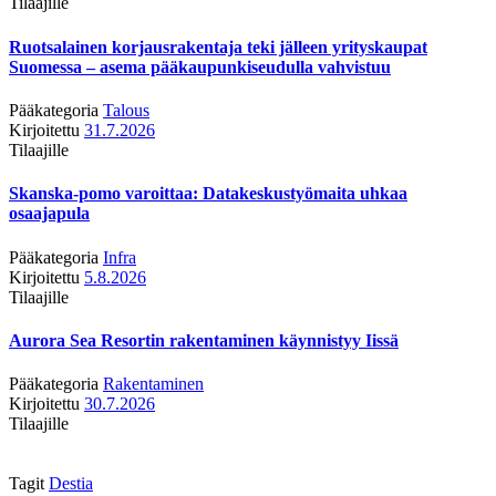
Tilaajille
Ruotsalainen korjausrakentaja teki jälleen yrityskaupat
Suomessa – asema pääkaupunkiseudulla vahvistuu
Pääkategoria
Talous
Kirjoitettu
31.7.2026
Tilaajille
Skanska-pomo varoittaa: Datakeskustyömaita uhkaa
osaajapula
Pääkategoria
Infra
Kirjoitettu
5.8.2026
Tilaajille
Aurora Sea Resortin rakentaminen käynnistyy Iissä
Pääkategoria
Rakentaminen
Kirjoitettu
30.7.2026
Tilaajille
Tagit
Destia