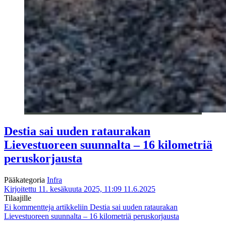
Destia sai uuden rataurakan
Lievestuoreen suunnalta – 16 kilometriä
peruskorjausta
Pääkategoria
Infra
Kirjoitettu 11. kesäkuuta 2025, 11:09
11.6.2025
Tilaajille
Ei kommentteja
artikkeliin Destia sai uuden rataurakan
Lievestuoreen suunnalta – 16 kilometriä peruskorjausta