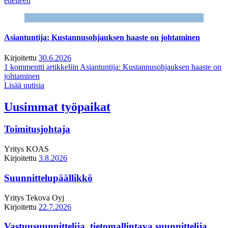
edelleen
Asiantuntija: Kustannusohjauksen haaste on johtaminen
Kirjoitettu
30.6.2026
1 kommentti
artikkeliin Asiantuntija: Kustannusohjauksen haaste on
johtaminen
Lisää uutisia
Uusimmat työpaikat
Toimitusjohtaja
Yritys
KOAS
Kirjoitettu
3.8.2026
Suunnittelupäällikkö
Yritys
Tekova Oyj
Kirjoitettu
22.7.2026
Vastuusuunnittelija, tietomallintava suunnittelija