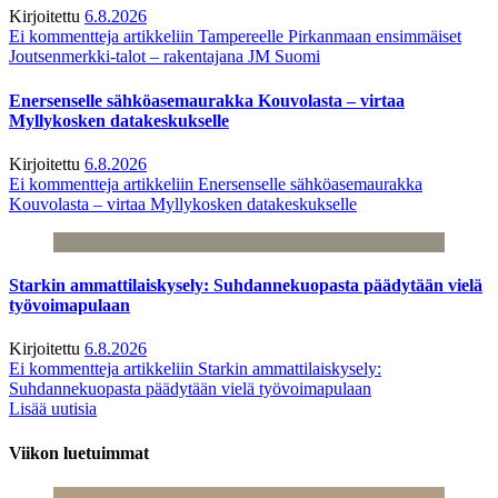
Kirjoitettu
6.8.2026
Ei kommentteja
artikkeliin Tampereelle Pirkanmaan ensimmäiset
Joutsenmerkki-talot – rakentajana JM Suomi
Enersenselle sähköasemaurakka Kouvolasta – virtaa
Myllykosken datakeskukselle
Kirjoitettu
6.8.2026
Ei kommentteja
artikkeliin Enersenselle sähköasemaurakka
Kouvolasta – virtaa Myllykosken datakeskukselle
Starkin ammattilaiskysely: Suhdannekuopasta päädytään vielä
työvoimapulaan
Kirjoitettu
6.8.2026
Ei kommentteja
artikkeliin Starkin ammattilaiskysely:
Suhdannekuopasta päädytään vielä työvoimapulaan
Lisää uutisia
Viikon luetuimmat