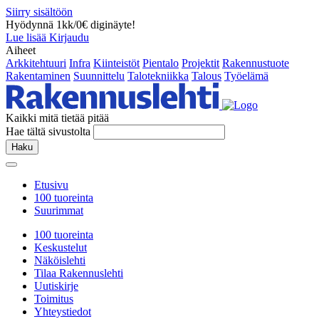
Siirry sisältöön
Hyödynnä 1kk/0€ diginäyte!
Lue lisää
Kirjaudu
Aiheet
Arkkitehtuuri
Infra
Kiinteistöt
Pientalo
Projektit
Rakennustuote
Rakentaminen
Suunnittelu
Talotekniikka
Talous
Työelämä
Kaikki mitä tietää pitää
Hae tältä sivustolta
Haku
Etusivu
100 tuoreinta
Suurimmat
100 tuoreinta
Keskustelut
Näköislehti
Tilaa Rakennuslehti
Uutiskirje
Toimitus
Yhteystiedot