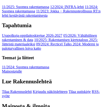
11/2025: Suomea rakentamassa
12/2024: INFRA-lehti
11/2024:
Suomea rakentamassa
11/2023: Jokka − Rakennusteollisuus RT:n
lehti kestävästä rakentamisesta
Tapahtumia
Urapolkuja-oppilaitoskiertue 2026-2027
05/2026: Vähähiilinen
rakentaminen & data
10/2025: Rakentamisen kiertotalous 2025:
Jätteistä materiaaleiksi
09/2024: Recticel Talks 2024: Moderni ja
paloturvallinen loiva katto
Teemat ja liitteet
11/2024: Suomea rakentamassa
Mainostajalle
Lue Rakennuslehteä
Tilaa Rakennuslehti
Kirjaudu näköislehteen
Tilaa uutiskirje
RSS-
syöte
Mainosta & ilmoita