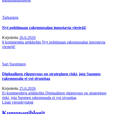
kampusasumiselle
Tarkastaja
Nyt pohtimaan rakennusalan innostavia viestejä!
Kirjoitettu
26.6.2026
8 kommenttia
artikkeliin Nyt pohtimaan rakennusalan innostavia
viestejä!
Sari Suominen
Digitaalinen riippuvuus on strateginen riski, jota Suomen
rakennusala ei voi sivuuttaa
Kirjoitettu
25.6.2026
Ei kommentteja
artikkeliin Digitaalinen riippuvuus on strateginen
riski, jota Suomen rakennusala ei voi sivuuttaa
Lisää vieraskynästä
Kumppaniblogit