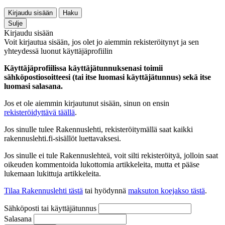
Kirjaudu sisään
Haku
Sulje
Kirjaudu sisään
Voit kirjautua sisään, jos olet jo aiemmin rekisteröitynyt ja sen
yhteydessä luonut käyttäjäprofiilin
Käyttäjäprofiilissa käyttäjätunnuksenasi toimii
sähköpostiosoitteesi (tai itse luomasi käyttäjätunnus) sekä itse
luomasi salasana.
Jos et ole aiemmin kirjautunut sisään, sinun on ensin
rekisteröidyttävä täällä
.
Jos sinulle tulee Rakennuslehti, rekisteröitymällä saat kaikki
rakennuslehti.fi-sisällöt luettavaksesi.
Jos sinulle ei tule Rakennuslehteä, voit silti rekisteröityä, jolloin saat
oikeuden kommentoida lukottomia artikkeleita, mutta et pääse
lukemaan lukittuja artikkeleita.
Tilaa Rakennuslehti tästä
tai hyödynnä
maksuton koejakso tästä
.
Sähköposti tai käyttäjätunnus
Salasana