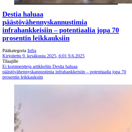
Destia haluaa
päästövähennyskannustimia
infrahankkeisiin – potentiaalia jopa 70
prosentin leikkauksiin
Pääkategoria
Infra
Kirjoitettu 9. kesäkuuta 2025, 6:01
9.6.2025
Tilaajille
Ei kommentteja
artikkeliin Destia haluaa
päästövähennyskannustimia infrahankkeisiin – potentiaalia jopa 70
prosentin leikkauksiin