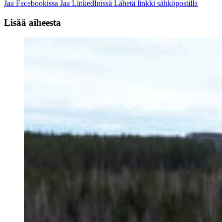
Jaa Facebookissa
Jaa LinkedInissä
Lähetä linkki sähköpostilla
Lisää aiheesta