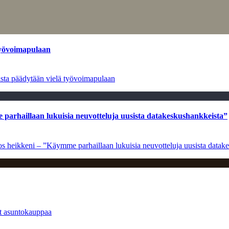
työvoimapulaan
asta päädytään vielä työvoimapulaan
e parhaillaan lukuisia neuvotteluja uusista datakeskushankkeista”
ulos heikkeni – ”Käymme parhaillaan lukuisia neuvotteluja uusista data
at asuntokauppaa