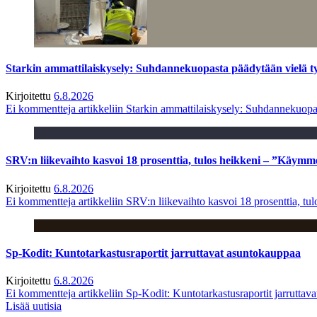
Starkin ammattilaiskysely: Suhdannekuopasta päädytään vielä 
Kirjoitettu
6.8.2026
Ei kommentteja
artikkeliin Starkin ammattilaiskysely: Suhdannekuop
SRV:n liikevaihto kasvoi 18 prosenttia, tulos heikkeni – ”Käymm
Kirjoitettu
6.8.2026
Ei kommentteja
artikkeliin SRV:n liikevaihto kasvoi 18 prosenttia, t
Sp-Kodit: Kuntotarkastusraportit jarruttavat asuntokauppaa
Kirjoitettu
6.8.2026
Ei kommentteja
artikkeliin Sp-Kodit: Kuntotarkastusraportit jarruttav
Lisää uutisia