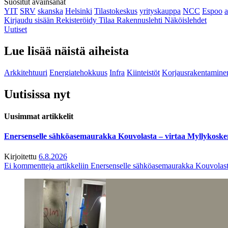
Suositut avainsanat
YIT
SRV
skanska
Helsinki
Tilastokeskus
yrityskauppa
NCC
Espoo
Kirjaudu sisään
Rekisteröidy
Tilaa Rakennuslehti
Näköislehdet
Uutiset
Lue lisää näistä aiheista
Arkkitehtuuri
Energiatehokkuus
Infra
Kiinteistöt
Korjausrakentamine
Uutisissa nyt
Uusimmat artikkelit
Enersenselle sähköasemaurakka Kouvolasta – virtaa Myllykoske
Kirjoitettu
6.8.2026
Ei kommentteja
artikkeliin Enersenselle sähköasemaurakka Kouvolast