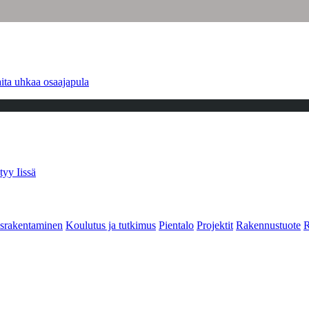
ita uhkaa osaajapula
tyy Iissä
srakentaminen
Koulutus ja tutkimus
Pientalo
Projektit
Rakennustuote
R