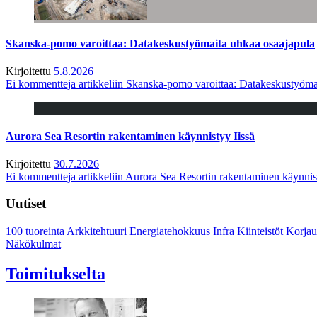
Skanska-pomo varoittaa: Datakeskustyömaita uhkaa osaajapula
Kirjoitettu
5.8.2026
Ei kommentteja
artikkeliin Skanska-pomo varoittaa: Datakeskustyöma
Aurora Sea Resortin rakentaminen käynnistyy Iissä
Kirjoitettu
30.7.2026
Ei kommentteja
artikkeliin Aurora Sea Resortin rakentaminen käynnis
Uutiset
100 tuoreinta
Arkkitehtuuri
Energiatehokkuus
Infra
Kiinteistöt
Korjau
Näkökulmat
Toimitukselta