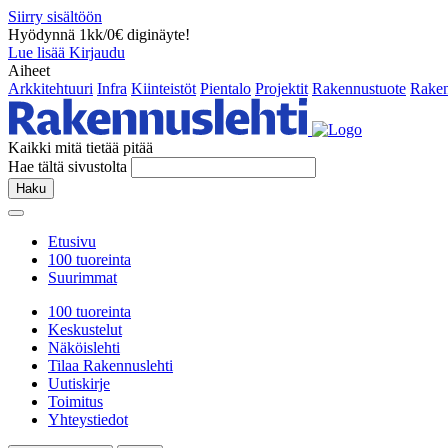
Siirry sisältöön
Hyödynnä 1kk/0€ diginäyte!
Lue lisää
Kirjaudu
Aiheet
Arkkitehtuuri
Infra
Kiinteistöt
Pientalo
Projektit
Rakennustuote
Raken
Kaikki mitä tietää pitää
Hae tältä sivustolta
Haku
Etusivu
100 tuoreinta
Suurimmat
100 tuoreinta
Keskustelut
Näköislehti
Tilaa Rakennuslehti
Uutiskirje
Toimitus
Yhteystiedot