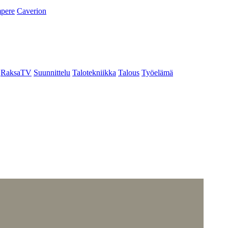
pere
Caverion
RaksaTV
Suunnittelu
Talotekniikka
Talous
Työelämä