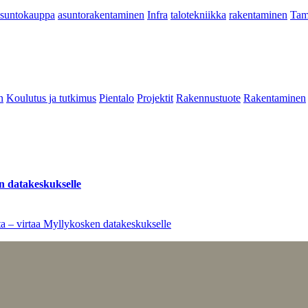
asuntokauppa
asuntorakentaminen
Infra
talotekniikka
rakentaminen
Tam
n
Koulutus ja tutkimus
Pientalo
Projektit
Rakennustuote
Rakentaminen
n datakeskukselle
a – virtaa Myllykosken datakeskukselle