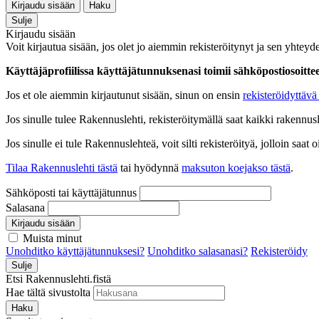
Kirjaudu sisään
Haku
Sulje
Kirjaudu sisään
Voit kirjautua sisään, jos olet jo aiemmin rekisteröitynyt ja sen yhteyde
Käyttäjäprofiilissa käyttäjätunnuksenasi toimii sähköpostiosoittees
Jos et ole aiemmin kirjautunut sisään, sinun on ensin
rekisteröidyttävä 
Jos sinulle tulee Rakennuslehti, rekisteröitymällä saat kaikki rakennusle
Jos sinulle ei tule Rakennuslehteä, voit silti rekisteröityä, jolloin sa
Tilaa Rakennuslehti tästä
tai hyödynnä
maksuton koejakso tästä
.
Sähköposti tai käyttäjätunnus
Salasana
Kirjaudu sisään
Muista minut
Unohditko käyttäjätunnuksesi?
Unohditko salasanasi?
Rekisteröidy
Sulje
Etsi Rakennuslehti.fistä
Hae tältä sivustolta
Haku