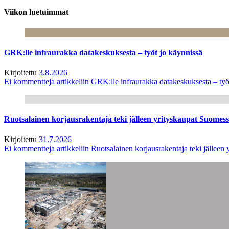
Viikon luetuimmat
GRK:lle infraurakka datakeskuksesta – työt jo käynnissä
Kirjoitettu
3.8.2026
Ei kommentteja
artikkeliin GRK:lle infraurakka datakeskuksesta – työ
Ruotsalainen korjausrakentaja teki jälleen yrityskaupat Suome
Kirjoitettu
31.7.2026
Ei kommentteja
artikkeliin Ruotsalainen korjausrakentaja teki jälle