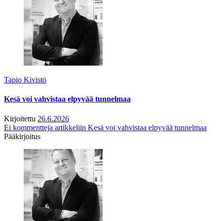
Tapio Kivistö
Kesä voi vahvistaa elpyvää tunnelmaa
Kirjoitettu
26.6.2026
Ei kommentteja
artikkeliin Kesä voi vahvistaa elpyvää tunnelmaa
Pääkirjoitus