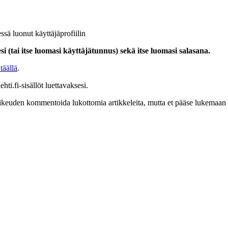
ssä luonut käyttäjäprofiilin
i (tai itse luomasi käyttäjätunnus) sekä itse luomasi salasana.
täällä
.
hti.fi-sisällöt luettavaksesi.
at oikeuden kommentoida lukottomia artikkeleita, mutta et pääse lukemaan l