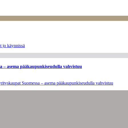
t jo käynnissä
ssa – asema pääkaupunkiseudulla vahvistuu
en yrityskaupat Suomessa – asema pääkaupunkiseudulla vahvistuu