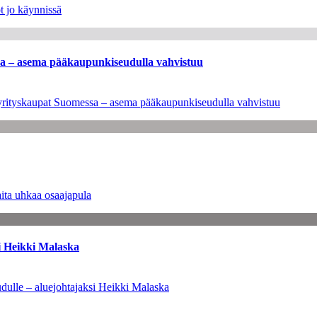
t jo käynnissä
ssa – asema pääkaupunkiseudulla vahvistuu
en yrityskaupat Suomessa – asema pääkaupunkiseudulla vahvistuu
ita uhkaa osaajapula
i Heikki Malaska
dulle – aluejohtajaksi Heikki Malaska