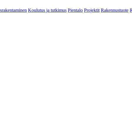
srakentaminen
Koulutus ja tutkimus
Pientalo
Projektit
Rakennustuote
R