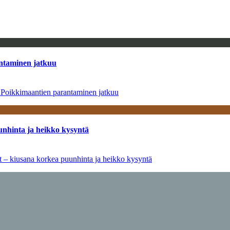
antaminen jatkuu
– Poikkimaantien parantaminen jatkuu
unhinta ja heikko kysyntä
ät – kiusana korkea puunhinta ja heikko kysyntä