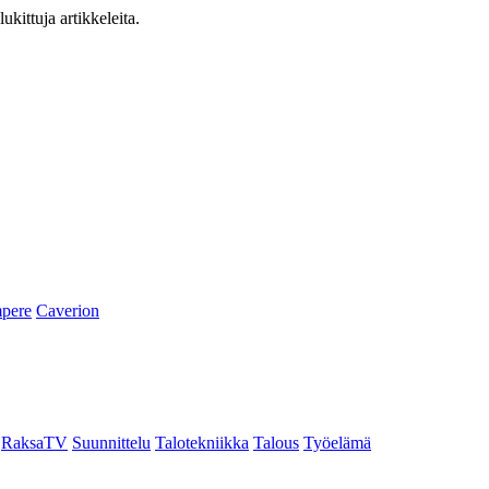
ukittuja artikkeleita.
pere
Caverion
RaksaTV
Suunnittelu
Talotekniikka
Talous
Työelämä