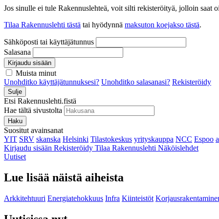
Jos sinulle ei tule Rakennuslehteä, voit silti rekisteröityä, jolloin sa
Tilaa Rakennuslehti tästä
tai hyödynnä
maksuton koejakso tästä
.
Sähköposti tai käyttäjätunnus
Salasana
Kirjaudu sisään
Muista minut
Unohditko käyttäjätunnuksesi?
Unohditko salasanasi?
Rekisteröidy
Sulje
Etsi Rakennuslehti.fistä
Hae tältä sivustolta
Haku
Suositut avainsanat
YIT
SRV
skanska
Helsinki
Tilastokeskus
yrityskauppa
NCC
Espoo
Kirjaudu sisään
Rekisteröidy
Tilaa Rakennuslehti
Näköislehdet
Uutiset
Lue lisää näistä aiheista
Arkkitehtuuri
Energiatehokkuus
Infra
Kiinteistöt
Korjausrakentamine
Uutisissa nyt