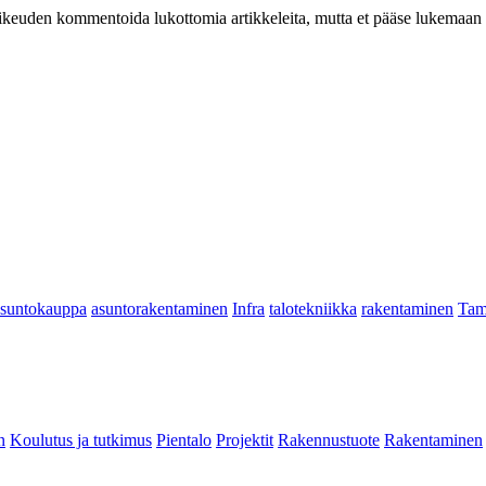
at oikeuden kommentoida lukottomia artikkeleita, mutta et pääse lukemaan l
asuntokauppa
asuntorakentaminen
Infra
talotekniikka
rakentaminen
Tam
n
Koulutus ja tutkimus
Pientalo
Projektit
Rakennustuote
Rakentaminen