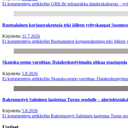
Ei kommentteja
artikkeliin GRK:lle infraurakka datakeskuksesta – työ
Ruotsalainen korjausrakentaja teki jälleen yrityskaupat Suome
Kirjoitettu
31.7.2026
Ei kommentteja
artikkeliin Ruotsalainen korjausrakentaja teki jälle
Skanska-pomo varoittaa: Datakeskustyömaita uhkaa osaajapula
Kirjoitettu
5.8.2026
Ei kommentteja
artikkeliin Skanska-pomo varoittaa: Datakeskustyöma
Rakennustyö Salminen laajentaa Turun seudulle – aluejohtajaks
Kirjoitettu
5.8.2026
Ei kommentteja
artikkeliin Rakennustyö Salminen laajentaa Turun seu
Uutiset