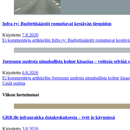
Infra ry: Budjettisäästöt romuttavat kestävän tienpidon
Kirjoitettu
7.8.2026
Ei kommentteja
artikkeliin Infra ry: Budjettisäästöt romuttavat kestäv
Joensuun uudesta uimahallista kolme kisaajaa – voittaja selviää s
Kirjoitettu
6.8.2026
Ei kommentteja
artikkeliin Joensuun uudesta uimahallista kolme kisaaj
Lisää uutisia
Viikon luetuimmat
GRK:lle infraurakka datakeskuksesta – työt jo käynnissä
Kirjoitettu
3.8.2026