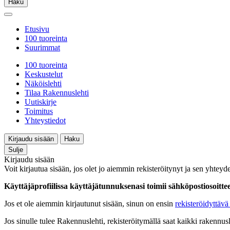
Haku
Etusivu
100 tuoreinta
Suurimmat
100 tuoreinta
Keskustelut
Näköislehti
Tilaa Rakennuslehti
Uutiskirje
Toimitus
Yhteystiedot
Kirjaudu sisään
Haku
Sulje
Kirjaudu sisään
Voit kirjautua sisään, jos olet jo aiemmin rekisteröitynyt ja sen yhteyde
Käyttäjäprofiilissa käyttäjätunnuksenasi toimii sähköpostiosoittees
Jos et ole aiemmin kirjautunut sisään, sinun on ensin
rekisteröidyttävä 
Jos sinulle tulee Rakennuslehti, rekisteröitymällä saat kaikki rakennusle