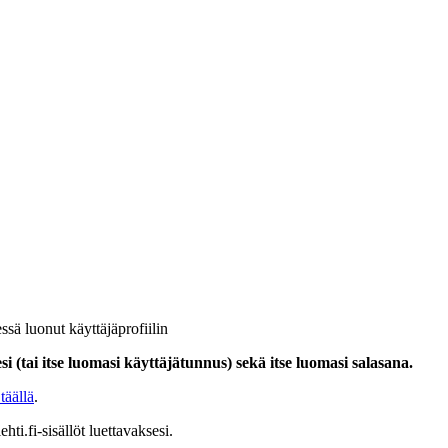
ssä luonut käyttäjäprofiilin
i (tai itse luomasi käyttäjätunnus) sekä itse luomasi salasana.
täällä
.
hti.fi-sisällöt luettavaksesi.