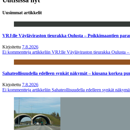
Uusimmat artikkelit
VRJ:lle Väyläviraston tieurakka Oulusta – Poikkimaantien par
Kirjoitettu
7.8.2026
Ei kommentteja
artikkeliin VRJ:lle Väyläviraston tieurakka Oulusta 
Sahateollisuudella edelleen synkät näkymät – kiusana korkea pu
Kirjoitettu
7.8.2026
Ei kommentteja
artikkeliin Sahateollisuudella edelleen synkät näkym