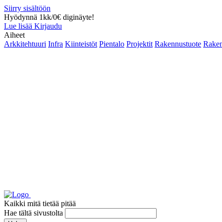
Siirry sisältöön
Hyödynnä 1kk/0€ diginäyte!
Lue lisää
Kirjaudu
Aiheet
Arkkitehtuuri
Infra
Kiinteistöt
Pientalo
Projektit
Rakennustuote
Raken
Kaikki mitä tietää pitää
Hae tältä sivustolta