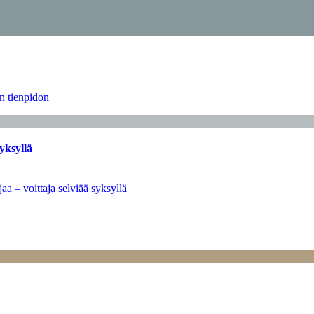
än tienpidon
yksyllä
aa – voittaja selviää syksyllä