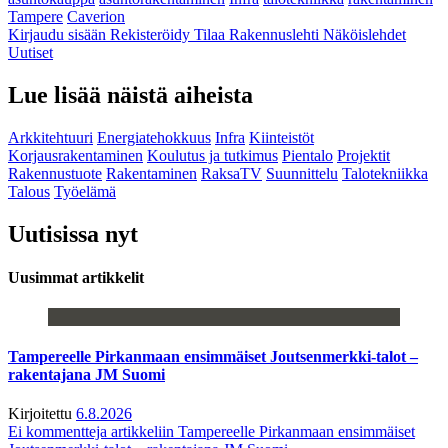
Tampere
Caverion
Kirjaudu sisään
Rekisteröidy
Tilaa Rakennuslehti
Näköislehdet
Uutiset
Lue lisää näistä aiheista
Arkkitehtuuri
Energiatehokkuus
Infra
Kiinteistöt
Korjausrakentaminen
Koulutus ja tutkimus
Pientalo
Projektit
Rakennustuote
Rakentaminen
RaksaTV
Suunnittelu
Talotekniikka
Talous
Työelämä
Uutisissa nyt
Uusimmat artikkelit
Tampereelle Pirkanmaan ensimmäiset Joutsenmerkki-talot –
rakentajana JM Suomi
Kirjoitettu
6.8.2026
Ei kommentteja
artikkeliin Tampereelle Pirkanmaan ensimmäiset