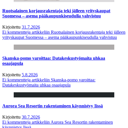
Ruotsalainen korjausrakentaja teki jälleen yrityskaupat
Suomessa – asema pääkaupunkiseudulla vahvistuu
Kirjoitettu
31.7.2026
Ei kommentteja
artikkeliin Ruotsalainen korjausrakentaja teki jälleen
yrityskaupat Suomessa – asema pääkaupunkiseudulla vahvistuu
Skanska-pomo varoittaa: Datakeskustyömaita uhkaa
osaajapula
Kirjoitettu
5.8.2026
Ei kommentteja
artikkeliin Skanska-pomo varoittaa:
Datakeskustyömaita uhkaa osaajapula
Aurora Sea Resortin rakentaminen käynnistyy Iissä
Kirjoitettu
30.7.2026
Ei kommentteja
artikkeliin Aurora Sea Resortin rakentaminen
käynnistyy Iissä