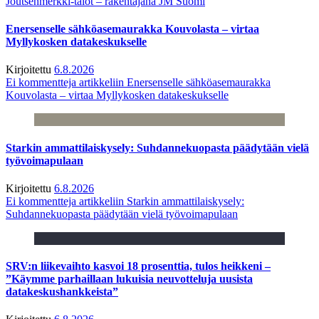
Joutsenmerkki-talot – rakentajana JM Suomi
Enersenselle sähköasemaurakka Kouvolasta – virtaa
Myllykosken datakeskukselle
Kirjoitettu
6.8.2026
Ei kommentteja
artikkeliin Enersenselle sähköasemaurakka
Kouvolasta – virtaa Myllykosken datakeskukselle
Starkin ammattilaiskysely: Suhdannekuopasta päädytään vielä
työvoimapulaan
Kirjoitettu
6.8.2026
Ei kommentteja
artikkeliin Starkin ammattilaiskysely:
Suhdannekuopasta päädytään vielä työvoimapulaan
SRV:n liikevaihto kasvoi 18 prosenttia, tulos heikkeni –
”Käymme parhaillaan lukuisia neuvotteluja uusista
datakeskushankkeista”