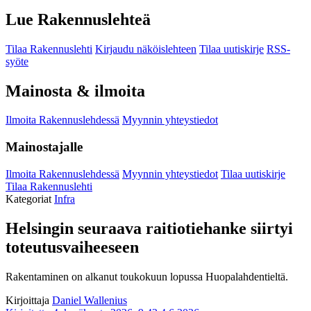
Lue Rakennuslehteä
Tilaa Rakennuslehti
Kirjaudu näköislehteen
Tilaa uutiskirje
RSS-
syöte
Mainosta & ilmoita
Ilmoita Rakennuslehdessä
Myynnin yhteystiedot
Mainostajalle
Ilmoita Rakennuslehdessä
Myynnin yhteystiedot
Tilaa uutiskirje
Tilaa Rakennuslehti
Kategoriat
Infra
Helsingin seuraava raitiotiehanke siirtyi
toteutusvaiheeseen
Rakentaminen on alkanut toukokuun lopussa Huopalahdentieltä.
Kirjoittaja
Daniel Wallenius