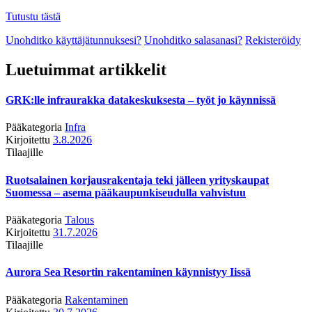
Tutustu tästä
Unohditko käyttäjätunnuksesi?
Unohditko salasanasi?
Rekisteröidy
Luetuimmat artikkelit
GRK:lle infraurakka datakeskuksesta – työt jo käynnissä
Pääkategoria
Infra
Kirjoitettu
3.8.2026
Tilaajille
Ruotsalainen korjausrakentaja teki jälleen yrityskaupat
Suomessa – asema pääkaupunkiseudulla vahvistuu
Pääkategoria
Talous
Kirjoitettu
31.7.2026
Tilaajille
Aurora Sea Resortin rakentaminen käynnistyy Iissä
Pääkategoria
Rakentaminen