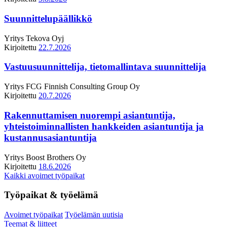
Suunnittelupäällikkö
Yritys
Tekova Oyj
Kirjoitettu
22.7.2026
Vastuusuunnittelija, tietomallintava suunnittelija
Yritys
FCG Finnish Consulting Group Oy
Kirjoitettu
20.7.2026
Rakennuttamisen nuorempi asiantuntija,
yhteistoiminnallisten hankkeiden asiantuntija ja
kustannusasiantuntija
Yritys
Boost Brothers Oy
Kirjoitettu
18.6.2026
Kaikki avoimet työpaikat
Työpaikat & työelämä
Avoimet työpaikat
Työelämän uutisia
Teemat & liitteet