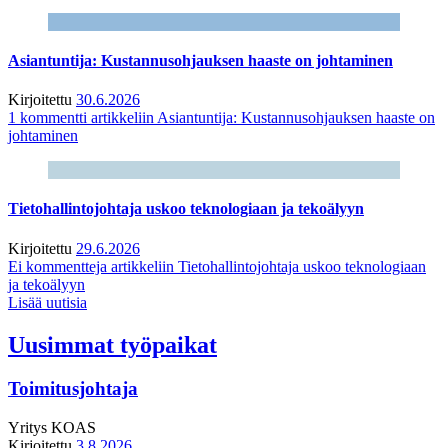
Asiantuntija: Kustannusohjauksen haaste on johtaminen
Kirjoitettu
30.6.2026
1 kommentti
artikkeliin Asiantuntija: Kustannusohjauksen haaste on
johtaminen
Tietohallintojohtaja uskoo teknologiaan ja tekoälyyn
Kirjoitettu
29.6.2026
Ei kommentteja
artikkeliin Tietohallintojohtaja uskoo teknologiaan
ja tekoälyyn
Lisää uutisia
Uusimmat työpaikat
Toimitusjohtaja
Yritys
KOAS
Kirjoitettu
3.8.2026