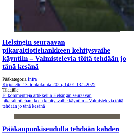
Helsingin seuraavan
pikaraitiotiehankkeen kehitysvaihe
käyntiin – Valmistelevia töitä tehdään jo
tänä kesänä
Pääkategoria
Infra
Kirjoitettu 13. toukokuuta 2025, 14:01
13.5.2025
Tilaajille
Ei kommentteja
artikkeliin Helsingin seuraavan
pikaraitiotiehankkeen kehitysvaihe käyntiin – Valmistelevia töitä
tehdään jo tänä kesänä
Pääkaupunkiseudulla tehdään kahden