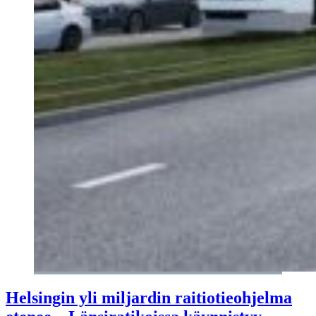
Helsingin yli miljardin raitiotieohjelma