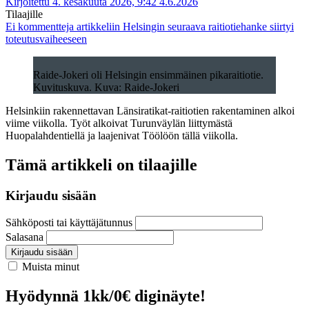
Kirjoitettu 4. kesäkuuta 2026, 9:42
4.6.2026
Tilaajille
Ei kommentteja
artikkeliin Helsingin seuraava raitiotiehanke siirtyi
toteutusvaiheeseen
Raide-Jokeri oli Helsingin ensimmäinen pikaraitiotie.
Kuvituskuva. Kuva: Raide-Jokeri
Helsinkiin rakennettavan Länsiratikat-raitiotien rakentaminen alkoi
viime viikolla. Työt alkoivat Turunväylän liittymästä
Huopalahdentiellä ja laajenivat Töölöön tällä viikolla.
Tämä artikkeli on tilaajille
Kirjaudu sisään
Sähköposti tai käyttäjätunnus
Salasana
Kirjaudu sisään
Muista minut
Hyödynnä 1kk/0€ diginäyte!