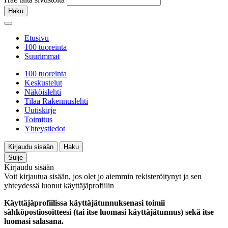
Haku
Etusivu
100 tuoreinta
Suurimmat
100 tuoreinta
Keskustelut
Näköislehti
Tilaa Rakennuslehti
Uutiskirje
Toimitus
Yhteystiedot
Kirjaudu sisään
Haku
Sulje
Kirjaudu sisään
Voit kirjautua sisään, jos olet jo aiemmin rekisteröitynyt ja sen
yhteydessä luonut käyttäjäprofiilin
Käyttäjäprofiilissa käyttäjätunnuksenasi toimii
sähköpostiosoitteesi (tai itse luomasi käyttäjätunnus) sekä itse
luomasi salasana.