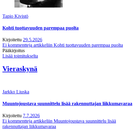
Tapio Kivistö
Kohti tuottavuuden parempaa puolta
Kirjoitettu
29.5.2026
Ei kommentteja
artikkeliin Kohti tuottavuuden parempaa puolta
Pääkirjoitus
Lisää toimitukselta
Vieraskynä
Jarkko Liuska
Muuntojoustava suunnittelu lisää rakennuttajan liikkumavaraa
Kirjoitettu
7.7.2026
Ei kommentteja
artikkeliin Muuntojoustava suunnittelu lisää
rakennuttajan liikkumavaraa