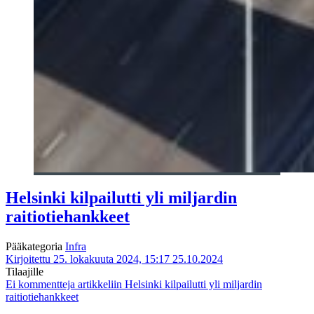
Helsinki kilpailutti yli miljardin
raitiotiehankkeet
Pääkategoria
Infra
Kirjoitettu 25. lokakuuta 2024, 15:17
25.10.2024
Tilaajille
Ei kommentteja
artikkeliin Helsinki kilpailutti yli miljardin
raitiotiehankkeet