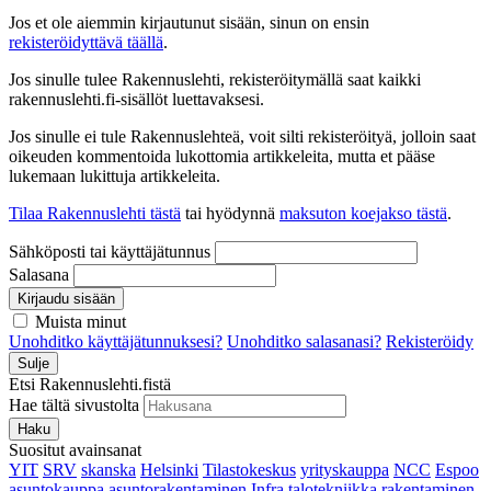
Jos et ole aiemmin kirjautunut sisään, sinun on ensin
rekisteröidyttävä täällä
.
Jos sinulle tulee Rakennuslehti, rekisteröitymällä saat kaikki
rakennuslehti.fi-sisällöt luettavaksesi.
Jos sinulle ei tule Rakennuslehteä, voit silti rekisteröityä, jolloin saat
oikeuden kommentoida lukottomia artikkeleita, mutta et pääse
lukemaan lukittuja artikkeleita.
Tilaa Rakennuslehti tästä
tai hyödynnä
maksuton koejakso tästä
.
Sähköposti tai käyttäjätunnus
Salasana
Kirjaudu sisään
Muista minut
Unohditko käyttäjätunnuksesi?
Unohditko salasanasi?
Rekisteröidy
Sulje
Etsi Rakennuslehti.fistä
Hae tältä sivustolta
Haku
Suositut avainsanat
YIT
SRV
skanska
Helsinki
Tilastokeskus
yrityskauppa
NCC
Espoo
asuntokauppa
asuntorakentaminen
Infra
talotekniikka
rakentaminen