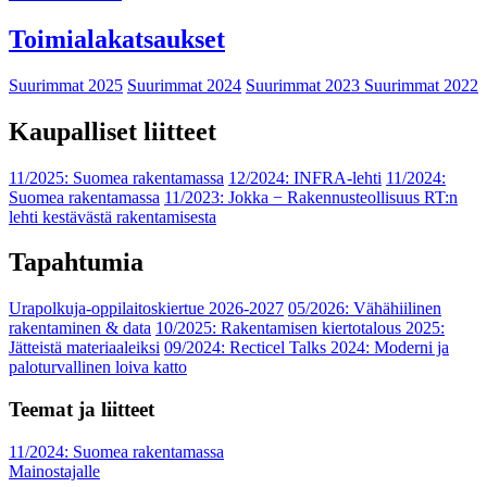
Toimialakatsaukset
Suurimmat 2025
Suurimmat 2024
Suurimmat 2023
Suurimmat 2022
Kaupalliset liitteet
11/2025: Suomea rakentamassa
12/2024: INFRA-lehti
11/2024:
Suomea rakentamassa
11/2023: Jokka − Rakennusteollisuus RT:n
lehti kestävästä rakentamisesta
Tapahtumia
Urapolkuja-oppilaitoskiertue 2026-2027
05/2026: Vähähiilinen
rakentaminen & data
10/2025: Rakentamisen kiertotalous 2025:
Jätteistä materiaaleiksi
09/2024: Recticel Talks 2024: Moderni ja
paloturvallinen loiva katto
Teemat ja liitteet
11/2024: Suomea rakentamassa
Mainostajalle