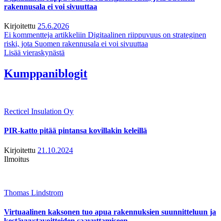
rakennusala ei voi sivuuttaa
Kirjoitettu
25.6.2026
Ei kommentteja
artikkeliin Digitaalinen riippuvuus on strateginen
riski, jota Suomen rakennusala ei voi sivuuttaa
Lisää vieraskynästä
Kumppaniblogit
Recticel Insulation Oy
PIR-katto pitää pintansa kovillakin keleillä
Kirjoitettu
21.10.2024
Ilmoitus
Thomas Lindstrom
Virtuaalinen kaksonen tuo apua rakennuksien suunnitteluun ja
kestävyystavoitteiden saavuttamiseen