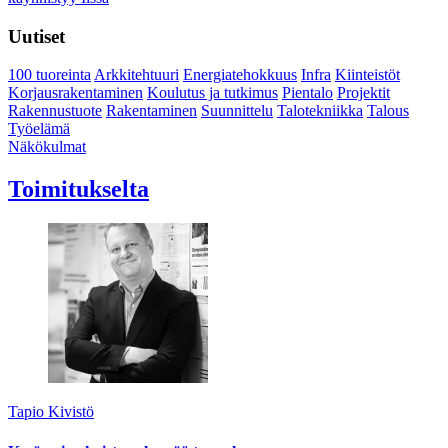
Uutiset
100 tuoreinta
Arkkitehtuuri
Energiatehokkuus
Infra
Kiinteistöt
Korjausrakentaminen
Koulutus ja tutkimus
Pientalo
Projektit
Rakennustuote
Rakentaminen
Suunnittelu
Talotekniikka
Talous
Työelämä
Näkökulmat
Toimitukselta
Tapio Kivistö