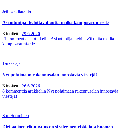
Jethro Ollaranta
Asiantuntijat kehittävät uutta mallia kampusasumiselle
Kirjoitettu
29.6.2026
Ei kommentteja
artikkeliin Asiantuntijat kehittävät uutta mallia
kampusasumiselle
Tarkastaja
Nyt pohtimaan rakennusalan innostavia viestejä!
Kirjoitettu
26.6.2026
8 kommenttia
artikkeliin Nyt pohtimaan rakennusalan innostavia
viestejä!
Sari Suominen
Digitaalinen riippuvuus on strateginen riski, jota Suomen