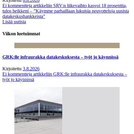
Kirjoitettu
6.8.2026
Ei kommentteja
artikkeliin SRV:n liikevaihto kasvoi 18 prosenttia,
tulos heikkeni – ”Käymme parhaillaan lukuisia neuvotteluja uusista
datakeskushankkeista”
Lisää uutisia
Viikon luetuimmat
GRK:lle infraurakka datakeskuksesta – työt jo käynnissä
Kirjoitettu
3.8.2026
Ei kommentteja
artikkeliin GRK:lle infraurakka datakeskuksesta –
työt jo käynnissä