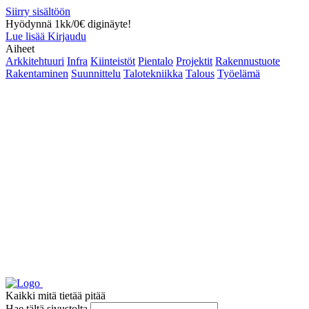
Siirry sisältöön
Hyödynnä 1kk/0€ diginäyte!
Lue lisää
Kirjaudu
Aiheet
Arkkitehtuuri
Infra
Kiinteistöt
Pientalo
Projektit
Rakennustuote
Rakentaminen
Suunnittelu
Talotekniikka
Talous
Työelämä
Kaikki mitä tietää pitää
Hae tältä sivustolta