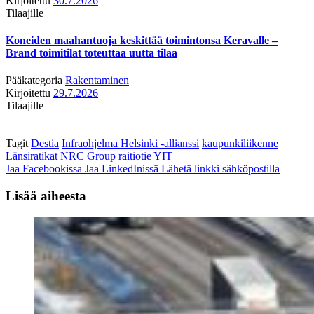
Kirjoitettu
30.7.2026
Tilaajille
Koneiden maahantuoja keskittää toimintonsa Keravalle –
Brand toimitilat toteuttaa uutta tilaa
Pääkategoria
Rakentaminen
Kirjoitettu
29.7.2026
Tilaajille
Tagit
Destia
Infraohjelma Helsinki -allianssi
kaupunkiliikenne
Länsiratikat
NRC Group
raitiotie
YIT
Jaa Facebookissa
Jaa LinkedInissä
Lähetä linkki sähköpostilla
Lisää aiheesta