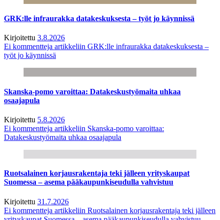
GRK:lle infraurakka datakeskuksesta – työt jo käynnissä
Kirjoitettu
3.8.2026
Ei kommentteja
artikkeliin GRK:lle infraurakka datakeskuksesta –
työt jo käynnissä
Skanska-pomo varoittaa: Datakeskustyömaita uhkaa
osaajapula
Kirjoitettu
5.8.2026
Ei kommentteja
artikkeliin Skanska-pomo varoittaa:
Datakeskustyömaita uhkaa osaajapula
Ruotsalainen korjausrakentaja teki jälleen yrityskaupat
Suomessa – asema pääkaupunkiseudulla vahvistuu
Kirjoitettu
31.7.2026
Ei kommentteja
artikkeliin Ruotsalainen korjausrakentaja teki jälleen
yrityskaupat Suomessa – asema pääkaupunkiseudulla vahvistuu