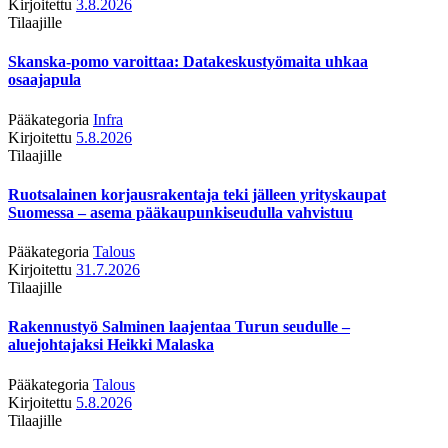
Kirjoitettu
3.8.2026
Tilaajille
Skanska-pomo varoittaa: Datakeskustyömaita uhkaa
osaajapula
Pääkategoria
Infra
Kirjoitettu
5.8.2026
Tilaajille
Ruotsalainen korjausrakentaja teki jälleen yrityskaupat
Suomessa – asema pääkaupunkiseudulla vahvistuu
Pääkategoria
Talous
Kirjoitettu
31.7.2026
Tilaajille
Rakennustyö Salminen laajentaa Turun seudulle –
aluejohtajaksi Heikki Malaska
Pääkategoria
Talous
Kirjoitettu
5.8.2026
Tilaajille