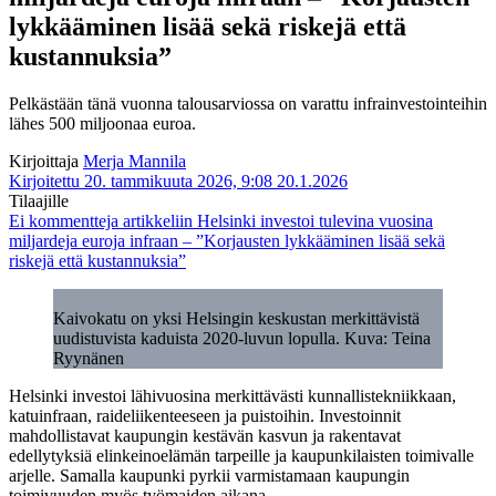
lykkääminen lisää sekä riskejä että
kustannuksia”
Pelkästään tänä vuonna talousarviossa on varattu infrainvestointeihin
lähes 500 miljoonaa euroa.
Kirjoittaja
Merja Mannila
Kirjoitettu 20. tammikuuta 2026, 9:08
20.1.2026
Tilaajille
Ei kommentteja
artikkeliin Helsinki investoi tulevina vuosina
miljardeja euroja infraan – ”Korjausten lykkääminen lisää sekä
riskejä että kustannuksia”
Kaivokatu on yksi Helsingin keskustan merkittävistä
uudistuvista kaduista 2020-luvun lopulla. Kuva: Teina
Ryynänen
Helsinki investoi lähivuosina merkittävästi kunnallistekniikkaan,
katuinfraan, raideliikenteeseen ja puistoihin. Investoinnit
mahdollistavat kaupungin kestävän kasvun ja rakentavat
edellytyksiä elinkeinoelämän tarpeille ja kaupunkilaisten toimivalle
arjelle. Samalla kaupunki pyrkii varmistamaan kaupungin
toimivuuden myös työmaiden aikana.