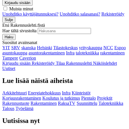
Kirjaudu sisään
Muista minut
Unohditko käyttäjätunnuksesi?
Unohditko salasanasi?
Rekisteröidy
Sulje
Etsi Rakennuslehti.fistä
Hae tältä sivustolta
Haku
Suositut avainsanat
YIT
SRV
skanska
Helsinki
Tilastokeskus
yrityskauppa
NCC
Espoo
asuntokauppa
asuntorakentaminen
Infra
talotekniikka
rakentaminen
Tampere
Caverion
Kirjaudu sisään
Rekisteröidy
Tilaa Rakennuslehti
Näköislehdet
Uutiset
Lue lisää näistä aiheista
Arkkitehtuuri
Energiatehokkuus
Infra
Kiinteistöt
Korjausrakentaminen
Koulutus ja tutkimus
Pientalo
Projektit
Rakennustuote
Rakentaminen
RaksaTV
Suunnittelu
Talotekniikka
Talous
Työelämä
Uutisissa nyt