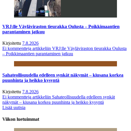
VRJ:lle Väyläviraston tieurakka Oulusta – Poikkimaantien
parantaminen jatkuu
Kirjoitettu
7.8.2026
Ei kommentteja
artikkeliin VRJ:lle Väyläviraston tieurakka Oulusta
– Poikkimaantien parantaminen jatkuu
Sahateollisuudella edelleen synkät näkymät – kiusana korkea
puunhinta ja heikko kysyntä
Kirjoitettu
7.8.2026
Ei kommentteja
artikkeliin Sahateollisuudella edelleen synkät
näkymät – kiusana korkea puunhinta ja heikko kysyntä
Lisää uutisia
Viikon luetuimmat