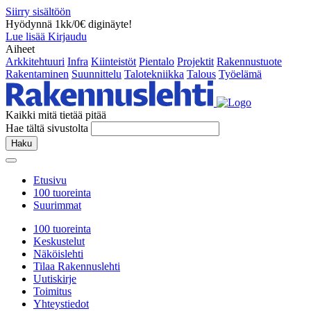
Siirry sisältöön
Hyödynnä 1kk/0€ diginäyte!
Lue lisää
Kirjaudu
Aiheet
Arkkitehtuuri
Infra
Kiinteistöt
Pientalo
Projektit
Rakennustuote
Rakentaminen
Suunnittelu
Talotekniikka
Talous
Työelämä
Kaikki mitä tietää pitää
Hae tältä sivustolta
Haku
Etusivu
100 tuoreinta
Suurimmat
100 tuoreinta
Keskustelut
Näköislehti
Tilaa Rakennuslehti
Uutiskirje
Toimitus
Yhteystiedot