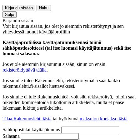
Kirjaudu sisään
Haku
Sulje
Kirjaudu sisään
Voit kirjautua sisään, jos olet jo aiemmin rekisteröitynyt ja sen
yhteydessä luonut käyttäjäprofiilin
Käyttäjäprofiilissa käyttäjätunnuksenasi toimii
sähköpostiosoitteesi (tai itse luomasi käyttäjätunnus) sekä itse
luomasi salasana.
Jos et ole aiemmin kirjautunut sisään, sinun on ensin
rekisteröidyttävä täällä
.
Jos sinulle tulee Rakennuslehti, rekisteröitymällä saat kaikki
rakennuslehti.fi-sisällöt luettavaksesi.
Jos sinulle ei tule Rakennuslehteä, voit silti rekisteröityä, jolloin saat
oikeuden kommentoida lukottomia artikkeleita, mutta et pääse
lukemaan lukittuja artikkeleita.
Tilaa Rakennuslehti tästä
tai hyödynnä
maksuton koejakso tästä
.
Sähköposti tai käyttäjätunnus
Salasana