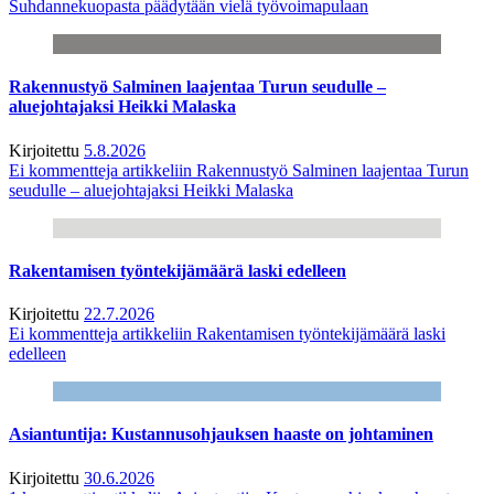
Suhdannekuopasta päädytään vielä työvoimapulaan
Rakennustyö Salminen laajentaa Turun seudulle –
aluejohtajaksi Heikki Malaska
Kirjoitettu
5.8.2026
Ei kommentteja
artikkeliin Rakennustyö Salminen laajentaa Turun
seudulle – aluejohtajaksi Heikki Malaska
Rakentamisen työntekijämäärä laski edelleen
Kirjoitettu
22.7.2026
Ei kommentteja
artikkeliin Rakentamisen työntekijämäärä laski
edelleen
Asiantuntija: Kustannusohjauksen haaste on johtaminen
Kirjoitettu
30.6.2026