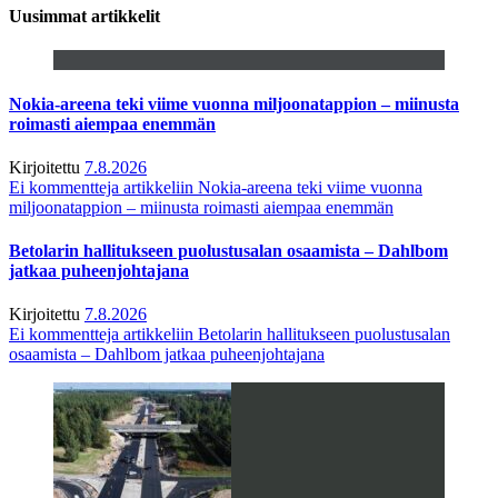
Uusimmat artikkelit
Nokia-areena teki viime vuonna miljoonatappion – miinusta
roimasti aiempaa enemmän
Kirjoitettu
7.8.2026
Ei kommentteja
artikkeliin Nokia-areena teki viime vuonna
miljoonatappion – miinusta roimasti aiempaa enemmän
Betolarin hallitukseen puolustusalan osaamista – Dahlbom
jatkaa puheenjohtajana
Kirjoitettu
7.8.2026
Ei kommentteja
artikkeliin Betolarin hallitukseen puolustusalan
osaamista – Dahlbom jatkaa puheenjohtajana