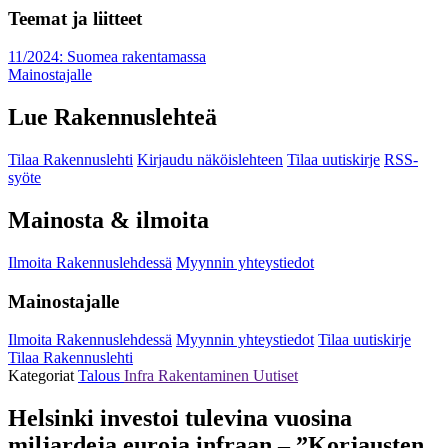
Teemat ja liitteet
11/2024: Suomea rakentamassa
Mainostajalle
Lue Rakennuslehteä
Tilaa Rakennuslehti
Kirjaudu näköislehteen
Tilaa uutiskirje
RSS-
syöte
Mainosta & ilmoita
Ilmoita Rakennuslehdessä
Myynnin yhteystiedot
Mainostajalle
Ilmoita Rakennuslehdessä
Myynnin yhteystiedot
Tilaa uutiskirje
Tilaa Rakennuslehti
Kategoriat
Talous
Infra
Rakentaminen
Uutiset
Helsinki investoi tulevina vuosina
miljardeja euroja infraan – ”Korjausten