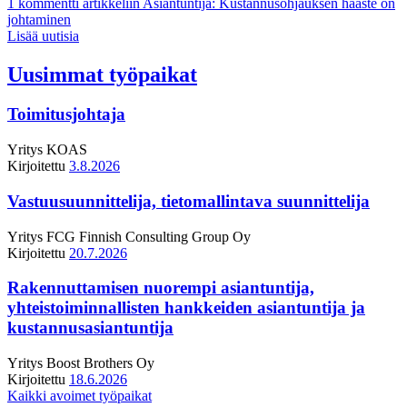
1 kommentti
artikkeliin Asiantuntija: Kustannusohjauksen haaste on
johtaminen
Lisää uutisia
Uusimmat työpaikat
Toimitusjohtaja
Yritys
KOAS
Kirjoitettu
3.8.2026
Vastuusuunnittelija, tietomallintava suunnittelija
Yritys
FCG Finnish Consulting Group Oy
Kirjoitettu
20.7.2026
Rakennuttamisen nuorempi asiantuntija,
yhteistoiminnallisten hankkeiden asiantuntija ja
kustannusasiantuntija
Yritys
Boost Brothers Oy
Kirjoitettu
18.6.2026
Kaikki avoimet työpaikat