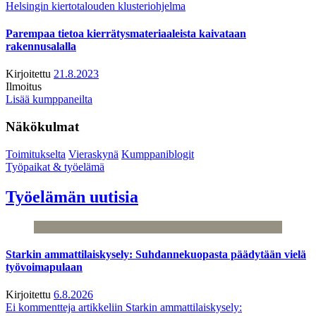
Helsingin kiertotalouden klusteriohjelma
Parempaa tietoa kierrätysmateriaaleista kaivataan
rakennusalalla
Kirjoitettu
21.8.2023
Ilmoitus
Lisää kumppaneilta
Näkökulmat
Toimitukselta
Vieraskynä
Kumppaniblogit
Työpaikat & työelämä
Työelämän uutisia
Starkin ammattilaiskysely: Suhdannekuopasta päädytään vielä
työvoimapulaan
Kirjoitettu
6.8.2026
Ei kommentteja
artikkeliin Starkin ammattilaiskysely: