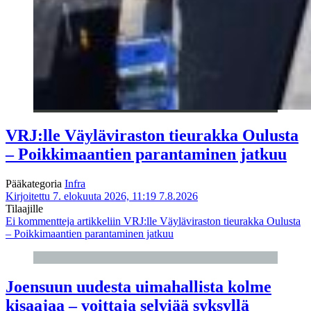
VRJ:lle Väyläviraston tieurakka Oulusta
– Poikkimaantien parantaminen jatkuu
Pääkategoria
Infra
Kirjoitettu 7. elokuuta 2026, 11:19
7.8.2026
Tilaajille
Ei kommentteja
artikkeliin VRJ:lle Väyläviraston tieurakka Oulusta
– Poikkimaantien parantaminen jatkuu
Joensuun uudesta uimahallista kolme
kisaajaa – voittaja selviää syksyllä