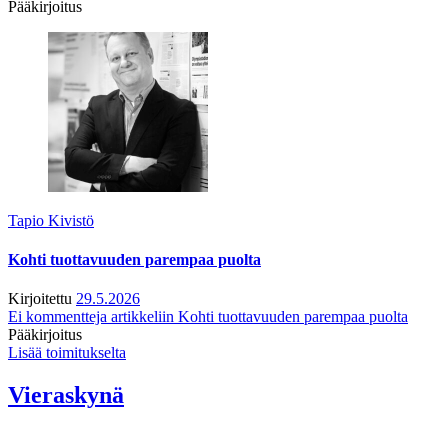
Pääkirjoitus
Tapio Kivistö
Kohti tuottavuuden parempaa puolta
Kirjoitettu
29.5.2026
Ei kommentteja
artikkeliin Kohti tuottavuuden parempaa puolta
Pääkirjoitus
Lisää toimitukselta
Vieraskynä