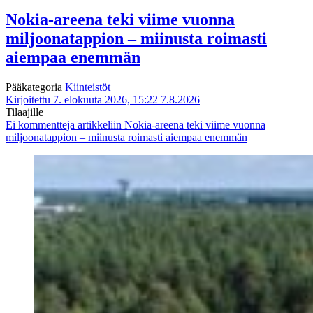
Nokia-areena teki viime vuonna
miljoonatappion – miinusta roimasti
aiempaa enemmän
Pääkategoria
Kiinteistöt
Kirjoitettu 7. elokuuta 2026, 15:22
7.8.2026
Tilaajille
Ei kommentteja
artikkeliin Nokia-areena teki viime vuonna
miljoonatappion – miinusta roimasti aiempaa enemmän