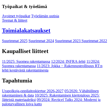
Työpaikat & työelämä
Avoimet työpaikat
Työelämän uutisia
Teemat & liitteet
Toimialakatsaukset
Suurimmat 2025
Suurimmat 2024
Suurimmat 2023
Suurimmat 2022
Kaupalliset liitteet
11/2025: Suomea rakentamassa
12/2024: INFRA-lehti
11/2024:
Suomea rakentamassa
11/2023: Jokka − Rakennusteollisuus RT:n
lehti kestävästä rakentamisesta
Tapahtumia
Urapolkuja-oppilaitoskiertue 2026-2027
05/2026: Vähähiilinen
rakentaminen & data
10/2025: Rakentamisen kiertotalous 2025:
Jätteistä materiaaleiksi
09/2024: Recticel Talks 2024: Moderni ja
paloturvallinen loiva katto