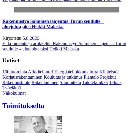
Rakennustyö Salminen laajentaa Turun seudulle –
aluejohtajaksi Heikki Malaska
Kirjoitettu
5.8.2026
Ei kommentteja
artikkeliin Rakennustyö Salminen laajentaa Turun
seudulle – aluejohtajaksi Heikki Malaska
Uutiset
100 tuoreinta
Arkkitehtuuri
Energiatehokkuus
Infra
Kiinteistöt
Korjausrakentaminen
Koulutus ja tutkimus
Pientalo
Projektit
Rakennustuote
Rakentaminen
Suunnittelu
Talotekniikka
Talous
Työelämä
Näkökulmat
Toimitukselta