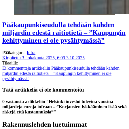
Pääkaupunkiseudulla tehdään kahden
miljardin edestä raitiotietä – ”Kaupungin
kehittyminen ei ole pysähtymässä”
Pääkategoria
Infra
Kirjoitettu 3. lokakuuta 2025, 6:09
3.10.2025
Tilaajille
Ei kommentteja
artikkeliin Pääkaupunkiseudulla tehdään kahden
miljardin edestä raitiotietä – ”Kaupungin kehittyminen ei ole
pysähtymässä”
Tätä artikkelia ei ole kommentoitu
0 vastausta artikkeliin “Helsinki investoi tulevina vuosina
miljardeja euroja infraan – ”Korjausten lykkääminen lisää sekä
riskejä että kustannuksia””
Rakennuslehden luetuimmat