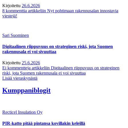
Kirjoitettu
26.6.2026
8 kommenttia
artikkeliin Nyt pohtimaan rakennusalan innostavia
viestejä!
Sari Suominen
Digitaalinen riippuvuus on strateginen riski, jota Suomen
rakennusala ei voi sivuuttaa
Kirjoitettu
25.6.2026
Ei kommentteja
artikkeliin Digitaalinen riippuvuus on strateginen
riski, jota Suomen rakennusala ei voi sivuuttaa
Lisää vieraskynästä
Kumppaniblogit
Recticel Insulation Oy
PIR-katto pitää pintansa kovillakin keleillä