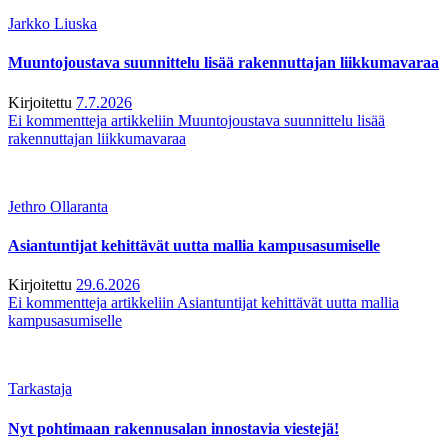
Jarkko Liuska
Muuntojoustava suunnittelu lisää rakennuttajan liikkumavaraa
Kirjoitettu
7.7.2026
Ei kommentteja
artikkeliin Muuntojoustava suunnittelu lisää
rakennuttajan liikkumavaraa
Jethro Ollaranta
Asiantuntijat kehittävät uutta mallia kampusasumiselle
Kirjoitettu
29.6.2026
Ei kommentteja
artikkeliin Asiantuntijat kehittävät uutta mallia
kampusasumiselle
Tarkastaja
Nyt pohtimaan rakennusalan innostavia viestejä!