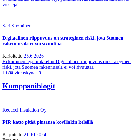
viestejä!
Sari Suominen
Digitaalinen riippuvuus on strateginen riski, jota Suomen
rakennusala ei voi sivuuttaa
Kirjoitettu
25.6.2026
Ei kommentteja
artikkeliin Digitaalinen riippuvuus on strateginen
riski, jota Suomen rakennusala ei voi sivuuttaa
Lisää vieraskynästä
Kumppaniblogit
Recticel Insulation Oy
PIR-katto pitää pintansa kovillakin keleillä
Kirjoitettu
21.10.2024