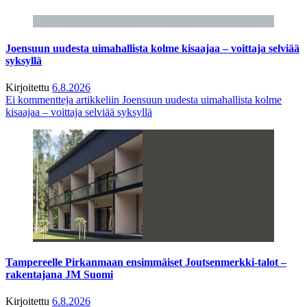
Joensuun uudesta uimahallista kolme kisaajaa – voittaja selviää
syksyllä
Kirjoitettu
6.8.2026
Ei kommentteja
artikkeliin Joensuun uudesta uimahallista kolme
kisaajaa – voittaja selviää syksyllä
Tampereelle Pirkanmaan ensimmäiset Joutsenmerkki-talot –
rakentajana JM Suomi
Kirjoitettu
6.8.2026