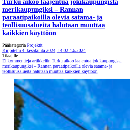
Turku aikoo laajentua jokikaupungista
merikaupungiksi – Rannan
paraatipaikoilla olevia satama- ja
teollisuusalueita halutaan muuttaa
kaikkien käyttöön
Pääkategoria
Projektit
Kirjoitettu 4. kesäkuuta 2024, 14:02
4.6.2024
Tilaajille
Ei kommentteja
artikkeliin Turku aikoo laajentua jokikaupungista
merikaupungiksi – Rannan paraatipaikoilla olevia satama- ja
teollisuusalueita halutaan muuttaa kaikkien käyttöön