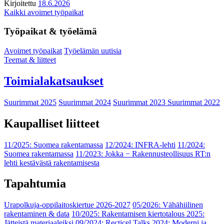
Kirjoitettu
18.6.2026
Kaikki avoimet työpaikat
Työpaikat & työelämä
Avoimet työpaikat
Työelämän uutisia
Teemat & liitteet
Toimialakatsaukset
Suurimmat 2025
Suurimmat 2024
Suurimmat 2023
Suurimmat 2022
Kaupalliset liitteet
11/2025: Suomea rakentamassa
12/2024: INFRA-lehti
11/2024:
Suomea rakentamassa
11/2023: Jokka − Rakennusteollisuus RT:n
lehti kestävästä rakentamisesta
Tapahtumia
Urapolkuja-oppilaitoskiertue 2026-2027
05/2026: Vähähiilinen
rakentaminen & data
10/2025: Rakentamisen kiertotalous 2025:
Jätteistä materiaaleiksi
09/2024: Recticel Talks 2024: Moderni ja