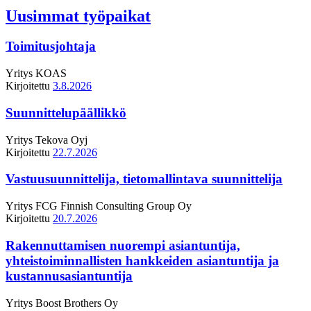
Uusimmat työpaikat
Toimitusjohtaja
Yritys
KOAS
Kirjoitettu
3.8.2026
Suunnittelupäällikkö
Yritys
Tekova Oyj
Kirjoitettu
22.7.2026
Vastuusuunnittelija, tietomallintava suunnittelija
Yritys
FCG Finnish Consulting Group Oy
Kirjoitettu
20.7.2026
Rakennuttamisen nuorempi asiantuntija,
yhteistoiminnallisten hankkeiden asiantuntija ja
kustannusasiantuntija
Yritys
Boost Brothers Oy