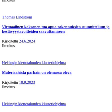
Ilmoitus
Thomas Lindstrom
Virtuaalinen kaksonen tuo apua rakennuksien suunnitteluun ja
kestävyystavoitteiden saavuttamiseen
Kirjoitettu
24.6.2024
Ilmoitus
Helsingin kiertotalouden klusteriohjelma
Materiaaleista parhain on olemassa oleva
Kirjoitettu
18.9.2023
Ilmoitus
Helsingin kiertotalouden klusteriohjelma