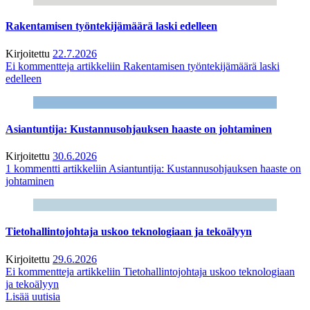
Rakentamisen työntekijämäärä laski edelleen
Kirjoitettu
22.7.2026
Ei kommentteja
artikkeliin Rakentamisen työntekijämäärä laski
edelleen
Asiantuntija: Kustannusohjauksen haaste on johtaminen
Kirjoitettu
30.6.2026
1 kommentti
artikkeliin Asiantuntija: Kustannusohjauksen haaste on
johtaminen
Tietohallintojohtaja uskoo teknologiaan ja tekoälyyn
Kirjoitettu
29.6.2026
Ei kommentteja
artikkeliin Tietohallintojohtaja uskoo teknologiaan
ja tekoälyyn
Lisää uutisia