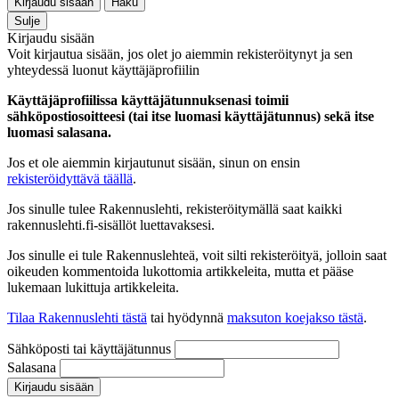
Kirjaudu sisään
Haku
Sulje
Kirjaudu sisään
Voit kirjautua sisään, jos olet jo aiemmin rekisteröitynyt ja sen
yhteydessä luonut käyttäjäprofiilin
Käyttäjäprofiilissa käyttäjätunnuksenasi toimii
sähköpostiosoitteesi (tai itse luomasi käyttäjätunnus) sekä itse
luomasi salasana.
Jos et ole aiemmin kirjautunut sisään, sinun on ensin
rekisteröidyttävä täällä
.
Jos sinulle tulee Rakennuslehti, rekisteröitymällä saat kaikki
rakennuslehti.fi-sisällöt luettavaksesi.
Jos sinulle ei tule Rakennuslehteä, voit silti rekisteröityä, jolloin saat
oikeuden kommentoida lukottomia artikkeleita, mutta et pääse
lukemaan lukittuja artikkeleita.
Tilaa Rakennuslehti tästä
tai hyödynnä
maksuton koejakso tästä
.
Sähköposti tai käyttäjätunnus
Salasana
Kirjaudu sisään