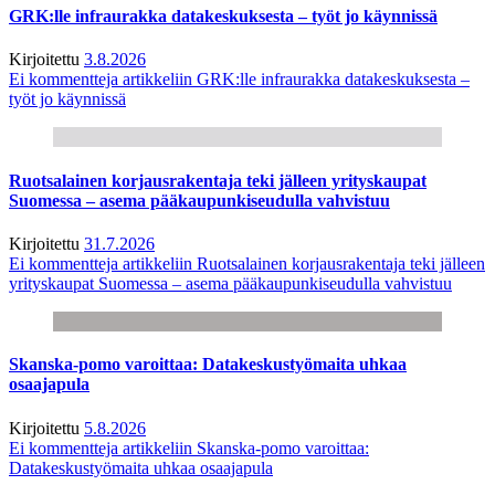
GRK:lle infraurakka datakeskuksesta – työt jo käynnissä
Kirjoitettu
3.8.2026
Ei kommentteja
artikkeliin GRK:lle infraurakka datakeskuksesta –
työt jo käynnissä
Ruotsalainen korjausrakentaja teki jälleen yrityskaupat
Suomessa – asema pääkaupunkiseudulla vahvistuu
Kirjoitettu
31.7.2026
Ei kommentteja
artikkeliin Ruotsalainen korjausrakentaja teki jälleen
yrityskaupat Suomessa – asema pääkaupunkiseudulla vahvistuu
Skanska-pomo varoittaa: Datakeskustyömaita uhkaa
osaajapula
Kirjoitettu
5.8.2026
Ei kommentteja
artikkeliin Skanska-pomo varoittaa:
Datakeskustyömaita uhkaa osaajapula