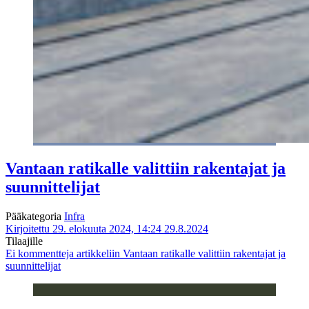
Vantaan ratikalle valittiin rakentajat ja
suunnittelijat
Pääkategoria
Infra
Kirjoitettu 29. elokuuta 2024, 14:24
29.8.2024
Tilaajille
Ei kommentteja
artikkeliin Vantaan ratikalle valittiin rakentajat ja
suunnittelijat