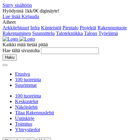
Siirry sisältöön
Hyödynnä 1kk/0€ diginäyte!
Lue lisää
Kirjaudu
Aiheet
Arkkitehtuuri
Infra
Kiinteistöt
Pientalo
Projektit
Rakennustuote
Rakentaminen
Suunnittelu
Talotekniikka
Talous
Työelämä
Kaikki mitä tietää pitää
Hae tältä sivustolta
Haku
Etusivu
100 tuoreinta
Suurimmat
100 tuoreinta
Keskustelut
Näköislehti
Tilaa Rakennuslehti
Uutiskirje
Toimitus
Yhteystiedot