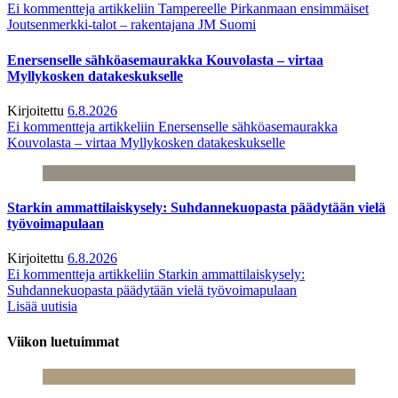
Ei kommentteja
artikkeliin Tampereelle Pirkanmaan ensimmäiset
Joutsenmerkki-talot – rakentajana JM Suomi
Enersenselle sähköasemaurakka Kouvolasta – virtaa
Myllykosken datakeskukselle
Kirjoitettu
6.8.2026
Ei kommentteja
artikkeliin Enersenselle sähköasemaurakka
Kouvolasta – virtaa Myllykosken datakeskukselle
Starkin ammattilaiskysely: Suhdannekuopasta päädytään vielä
työvoimapulaan
Kirjoitettu
6.8.2026
Ei kommentteja
artikkeliin Starkin ammattilaiskysely:
Suhdannekuopasta päädytään vielä työvoimapulaan
Lisää uutisia
Viikon luetuimmat