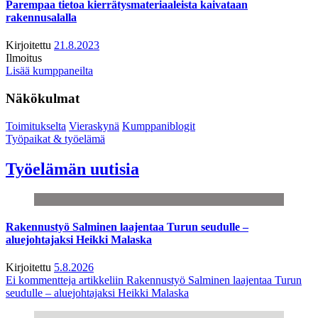
Parempaa tietoa kierrätysmateriaaleista kaivataan
rakennusalalla
Kirjoitettu
21.8.2023
Ilmoitus
Lisää kumppaneilta
Näkökulmat
Toimitukselta
Vieraskynä
Kumppaniblogit
Työpaikat & työelämä
Työelämän uutisia
Rakennustyö Salminen laajentaa Turun seudulle –
aluejohtajaksi Heikki Malaska
Kirjoitettu
5.8.2026
Ei kommentteja
artikkeliin Rakennustyö Salminen laajentaa Turun
seudulle – aluejohtajaksi Heikki Malaska