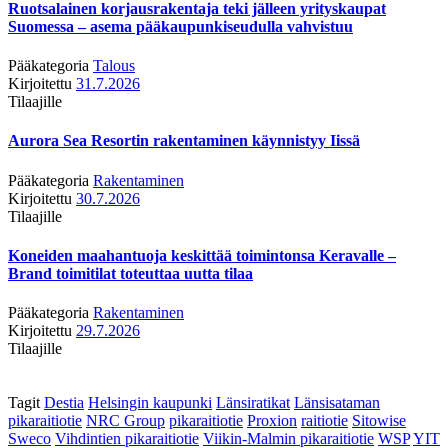
Ruotsalainen korjausrakentaja teki jälleen yrityskaupat
Suomessa – asema pääkaupunkiseudulla vahvistuu
Pääkategoria
Talous
Kirjoitettu
31.7.2026
Tilaajille
Aurora Sea Resortin rakentaminen käynnistyy Iissä
Pääkategoria
Rakentaminen
Kirjoitettu
30.7.2026
Tilaajille
Koneiden maahantuoja keskittää toimintonsa Keravalle –
Brand toimitilat toteuttaa uutta tilaa
Pääkategoria
Rakentaminen
Kirjoitettu
29.7.2026
Tilaajille
Tagit
Destia
Helsingin kaupunki
Länsiratikat
Länsisataman
pikaraitiotie
NRC Group
pikaraitiotie
Proxion
raitiotie
Sitowise
Sweco
Vihdintien pikaraitiotie
Viikin-Malmin pikaraitiotie
WSP
YIT