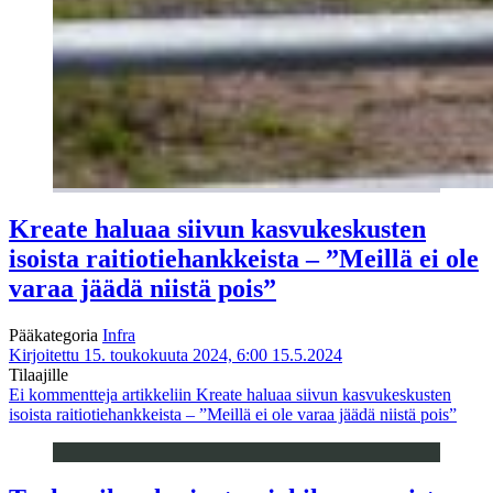
Kreate haluaa siivun kasvukeskusten
isoista raitiotiehankkeista – ”Meillä ei ole
varaa jäädä niistä pois”
Pääkategoria
Infra
Kirjoitettu 15. toukokuuta 2024, 6:00
15.5.2024
Tilaajille
Ei kommentteja
artikkeliin Kreate haluaa siivun kasvukeskusten
isoista raitiotiehankkeista – ”Meillä ei ole varaa jäädä niistä pois”