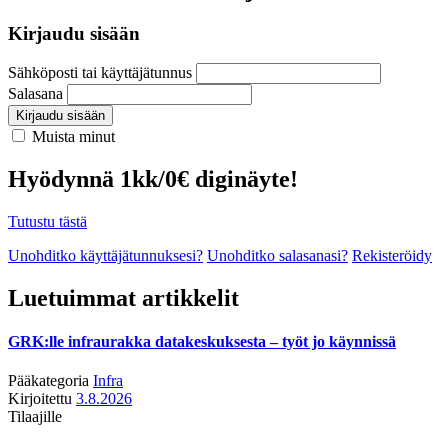
Kirjaudu sisään
Sähköposti tai käyttäjätunnus
Salasana
Kirjaudu sisään
Muista minut
Hyödynnä 1kk/0€ diginäyte!
Tutustu tästä
Unohditko käyttäjätunnuksesi?
Unohditko salasanasi?
Rekisteröidy
Luetuimmat artikkelit
GRK:lle infraurakka datakeskuksesta – työt jo käynnissä
Pääkategoria
Infra
Kirjoitettu
3.8.2026
Tilaajille