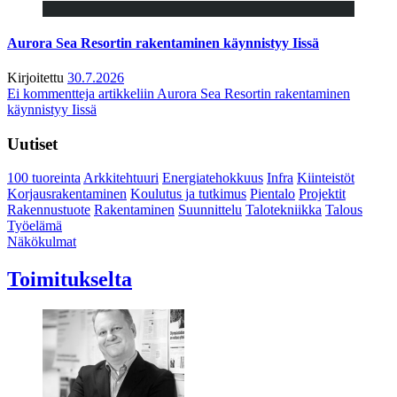
Aurora Sea Resortin rakentaminen käynnistyy Iissä
Kirjoitettu
30.7.2026
Ei kommentteja
artikkeliin Aurora Sea Resortin rakentaminen
käynnistyy Iissä
Uutiset
100 tuoreinta
Arkkitehtuuri
Energiatehokkuus
Infra
Kiinteistöt
Korjausrakentaminen
Koulutus ja tutkimus
Pientalo
Projektit
Rakennustuote
Rakentaminen
Suunnittelu
Talotekniikka
Talous
Työelämä
Näkökulmat
Toimitukselta