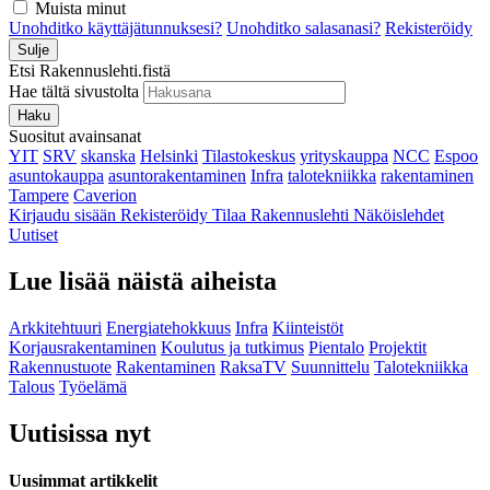
Muista minut
Unohditko käyttäjätunnuksesi?
Unohditko salasanasi?
Rekisteröidy
Sulje
Etsi Rakennuslehti.fistä
Hae tältä sivustolta
Haku
Suositut avainsanat
YIT
SRV
skanska
Helsinki
Tilastokeskus
yrityskauppa
NCC
Espoo
asuntokauppa
asuntorakentaminen
Infra
talotekniikka
rakentaminen
Tampere
Caverion
Kirjaudu sisään
Rekisteröidy
Tilaa Rakennuslehti
Näköislehdet
Uutiset
Lue lisää näistä aiheista
Arkkitehtuuri
Energiatehokkuus
Infra
Kiinteistöt
Korjausrakentaminen
Koulutus ja tutkimus
Pientalo
Projektit
Rakennustuote
Rakentaminen
RaksaTV
Suunnittelu
Talotekniikka
Talous
Työelämä
Uutisissa nyt
Uusimmat artikkelit