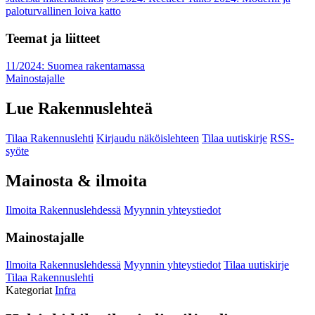
paloturvallinen loiva katto
Teemat ja liitteet
11/2024: Suomea rakentamassa
Mainostajalle
Lue Rakennuslehteä
Tilaa Rakennuslehti
Kirjaudu näköislehteen
Tilaa uutiskirje
RSS-
syöte
Mainosta & ilmoita
Ilmoita Rakennuslehdessä
Myynnin yhteystiedot
Mainostajalle
Ilmoita Rakennuslehdessä
Myynnin yhteystiedot
Tilaa uutiskirje
Tilaa Rakennuslehti
Kategoriat
Infra