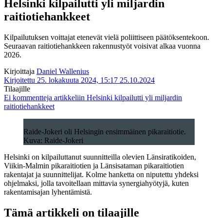
Helsinki kilpailutti yli miljardin
raitiotiehankkeet
Kilpailutuksen voittajat etenevät vielä poliittiseen päätöksentekoon.
Seuraavan raitiotiehankkeen rakennustyöt voisivat alkaa vuonna
2026.
Kirjoittaja
Daniel Wallenius
Kirjoitettu 25. lokakuuta 2024, 15:17
25.10.2024
Tilaajille
Ei kommentteja
artikkeliin Helsinki kilpailutti yli miljardin
raitiotiehankkeet
Raide-Jokeri oli Helsingin ensimmäinen pikaraitiotie.
Kuva: Raide-Jokeri
Helsinki on kilpailuttanut suunnitteilla olevien Länsiratikoiden,
Viikin-Malmin pikaraitiotien ja Länsisataman pikaraitiotien
rakentajat ja suunnittelijat. Kolme hanketta on niputettu yhdeksi
ohjelmaksi, jolla tavoitellaan mittavia synergiahyötyjä, kuten
rakentamisajan lyhentämistä.
Tämä artikkeli on tilaajille