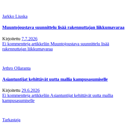
Jarkko Liuska
Muuntojoustava suunnittelu lisää rakennuttajan liikkumavaraa
Kirjoitettu
7.7.2026
Ei kommentteja
artikkeliin Muuntojoustava suunnittelu lisää
rakennuttajan liikkumavaraa
Jethro Ollaranta
Asiantuntijat kehittävät uutta mallia kampusasumiselle
Kirjoitettu
29.6.2026
Ei kommentteja
artikkeliin Asiantuntijat kehittävät uutta mallia
kampusasumiselle
Tarkastaja