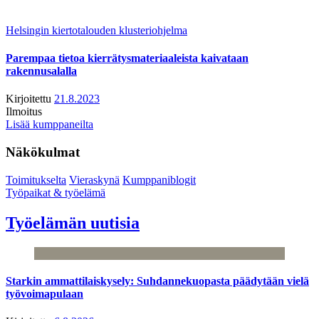
Helsingin kiertotalouden klusteriohjelma
Parempaa tietoa kierrätysmateriaaleista kaivataan
rakennusalalla
Kirjoitettu
21.8.2023
Ilmoitus
Lisää kumppaneilta
Näkökulmat
Toimitukselta
Vieraskynä
Kumppaniblogit
Työpaikat & työelämä
Työelämän uutisia
Starkin ammattilaiskysely: Suhdannekuopasta päädytään vielä
työvoimapulaan