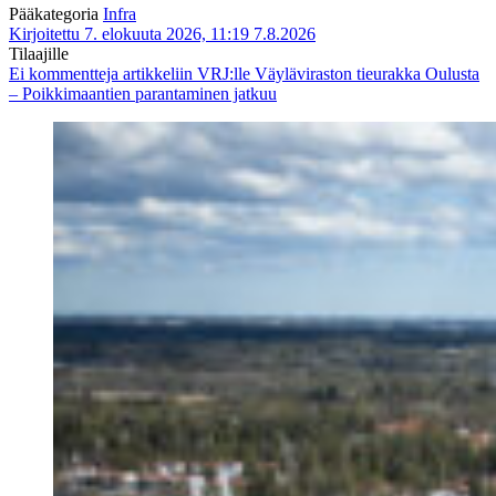
Pääkategoria
Infra
Kirjoitettu 7. elokuuta 2026, 11:19
7.8.2026
Tilaajille
Ei kommentteja
artikkeliin VRJ:lle Väyläviraston tieurakka Oulusta
– Poikkimaantien parantaminen jatkuu