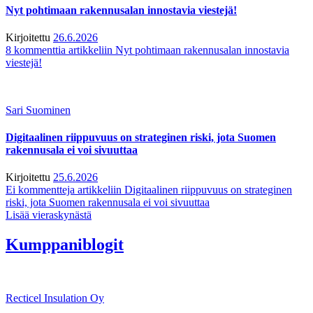
Nyt pohtimaan rakennusalan innostavia viestejä!
Kirjoitettu
26.6.2026
8 kommenttia
artikkeliin Nyt pohtimaan rakennusalan innostavia
viestejä!
Sari Suominen
Digitaalinen riippuvuus on strateginen riski, jota Suomen
rakennusala ei voi sivuuttaa
Kirjoitettu
25.6.2026
Ei kommentteja
artikkeliin Digitaalinen riippuvuus on strateginen
riski, jota Suomen rakennusala ei voi sivuuttaa
Lisää vieraskynästä
Kumppaniblogit
Recticel Insulation Oy