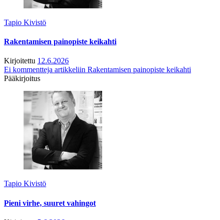
Tapio Kivistö
Rakentamisen painopiste keikahti
Kirjoitettu
12.6.2026
Ei kommentteja
artikkeliin Rakentamisen painopiste keikahti
Pääkirjoitus
Tapio Kivistö
Pieni virhe, suuret vahingot