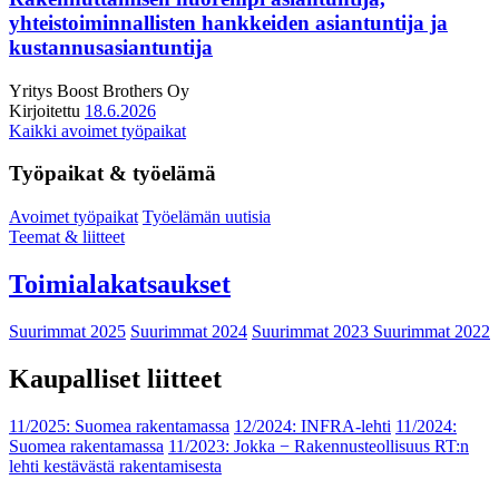
yhteistoiminnallisten hankkeiden asiantuntija ja
kustannusasiantuntija
Yritys
Boost Brothers Oy
Kirjoitettu
18.6.2026
Kaikki avoimet työpaikat
Työpaikat & työelämä
Avoimet työpaikat
Työelämän uutisia
Teemat & liitteet
Toimialakatsaukset
Suurimmat 2025
Suurimmat 2024
Suurimmat 2023
Suurimmat 2022
Kaupalliset liitteet
11/2025: Suomea rakentamassa
12/2024: INFRA-lehti
11/2024:
Suomea rakentamassa
11/2023: Jokka − Rakennusteollisuus RT:n
lehti kestävästä rakentamisesta