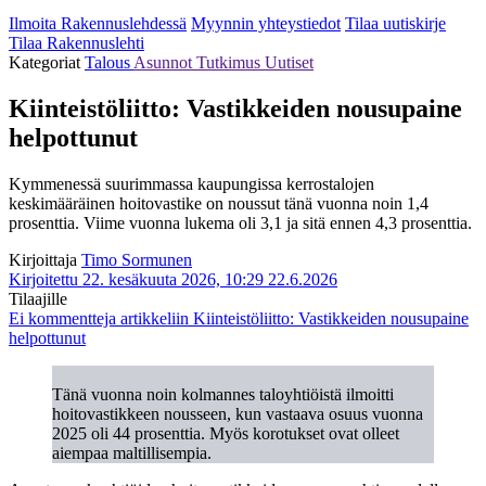
Ilmoita Rakennuslehdessä
Myynnin yhteystiedot
Tilaa uutiskirje
Tilaa Rakennuslehti
Kategoriat
Talous
Asunnot
Tutkimus
Uutiset
Kiinteistöliitto: Vastikkeiden nousupaine
helpottunut
Kymmenessä suurimmassa kaupungissa kerrostalojen
keskimääräinen hoitovastike on noussut tänä vuonna noin 1,4
prosenttia. Viime vuonna lukema oli 3,1 ja sitä ennen 4,3 prosenttia.
Kirjoittaja
Timo Sormunen
Kirjoitettu 22. kesäkuuta 2026, 10:29
22.6.2026
Tilaajille
Ei kommentteja
artikkeliin Kiinteistöliitto: Vastikkeiden nousupaine
helpottunut
Tänä vuonna noin kolmannes taloyhtiöistä ilmoitti
hoitovastikkeen nousseen, kun vastaava osuus vuonna
2025 oli 44 prosenttia. Myös korotukset ovat olleet
aiempaa maltillisempia.