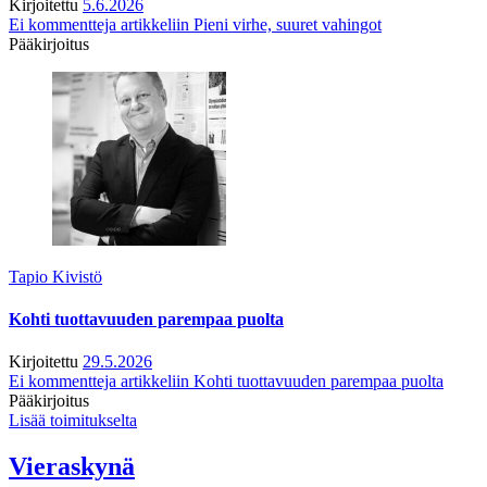
Kirjoitettu
5.6.2026
Ei kommentteja
artikkeliin Pieni virhe, suuret vahingot
Pääkirjoitus
Tapio Kivistö
Kohti tuottavuuden parempaa puolta
Kirjoitettu
29.5.2026
Ei kommentteja
artikkeliin Kohti tuottavuuden parempaa puolta
Pääkirjoitus
Lisää toimitukselta
Vieraskynä