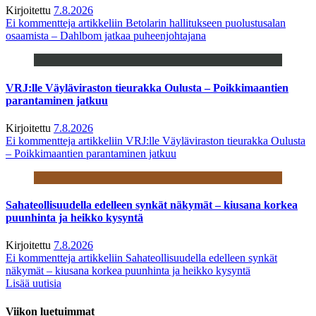
Kirjoitettu
7.8.2026
Ei kommentteja
artikkeliin Betolarin hallitukseen puolustusalan
osaamista – Dahlbom jatkaa puheenjohtajana
VRJ:lle Väyläviraston tieurakka Oulusta – Poikkimaantien
parantaminen jatkuu
Kirjoitettu
7.8.2026
Ei kommentteja
artikkeliin VRJ:lle Väyläviraston tieurakka Oulusta
– Poikkimaantien parantaminen jatkuu
Sahateollisuudella edelleen synkät näkymät – kiusana korkea
puunhinta ja heikko kysyntä
Kirjoitettu
7.8.2026
Ei kommentteja
artikkeliin Sahateollisuudella edelleen synkät
näkymät – kiusana korkea puunhinta ja heikko kysyntä
Lisää uutisia
Viikon luetuimmat