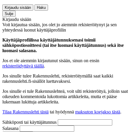
Kirjaudu sisään
Haku
Sulje
Kirjaudu sisään
Voit kirjautua sisään, jos olet jo aiemmin rekisteröitynyt ja sen
yhteydessä luonut käyttäjäprofiilin
Käyttäjäprofiilissa käyttäjätunnuksenasi toimii
sähköpostiosoitteesi (tai itse luomasi käyttäjätunnus) sekä itse
luomasi salasana.
Jos et ole aiemmin kirjautunut sisään, sinun on ensin
rekisteröidyttävä täällä
.
Jos sinulle tulee Rakennuslehti, rekisteröitymällä saat kaikki
rakennuslehti.fi-sisällöt luettavaksesi.
Jos sinulle ei tule Rakennuslehteä, voit silti rekisteröityä, jolloin saat
oikeuden kommentoida lukottomia artikkeleita, mutta et pääse
lukemaan lukittuja artikkeleita.
Tilaa Rakennuslehti tästä
tai hyödynnä
maksuton koejakso tästä
.
Sähköposti tai käyttäjätunnus
Salasana