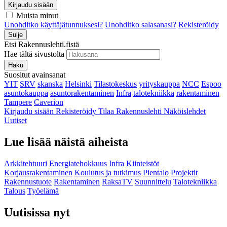
Kirjaudu sisään
Muista minut
Unohditko käyttäjätunnuksesi?
Unohditko salasanasi?
Rekisteröidy
Sulje
Etsi Rakennuslehti.fistä
Hae tältä sivustolta
Haku
Suositut avainsanat
YIT
SRV
skanska
Helsinki
Tilastokeskus
yrityskauppa
NCC
Espoo
asuntokauppa
asuntorakentaminen
Infra
talotekniikka
rakentaminen
Tampere
Caverion
Kirjaudu sisään
Rekisteröidy
Tilaa Rakennuslehti
Näköislehdet
Uutiset
Lue lisää näistä aiheista
Arkkitehtuuri
Energiatehokkuus
Infra
Kiinteistöt
Korjausrakentaminen
Koulutus ja tutkimus
Pientalo
Projektit
Rakennustuote
Rakentaminen
RaksaTV
Suunnittelu
Talotekniikka
Talous
Työelämä
Uutisissa nyt