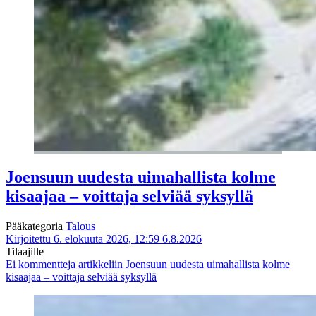
Joensuun uudesta uimahallista kolme
kisaajaa – voittaja selviää syksyllä
Pääkategoria
Talous
Kirjoitettu 6. elokuuta 2026, 12:59
6.8.2026
Tilaajille
Ei kommentteja
artikkeliin Joensuun uudesta uimahallista kolme
kisaajaa – voittaja selviää syksyllä