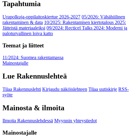
Tapahtumia
Urapolkuja-oppilaitoskiertue 2026-2027
05/2026: Vähähiilinen
rakentaminen & data
10/2025: Rakentamisen kiertotalous 2025:
Jätteistä materiaaleiksi
09/2024: Recticel Talks 2024: Moderni ja
paloturvallinen loiva katto
Teemat ja liitteet
11/2024: Suomea rakentamassa
Mainostajalle
Lue Rakennuslehteä
Tilaa Rakennuslehti
Kirjaudu näköislehteen
Tilaa uutiskirje
RSS-
syöte
Mainosta & ilmoita
Ilmoita Rakennuslehdessä
Myynnin yhteystiedot
Mainostajalle