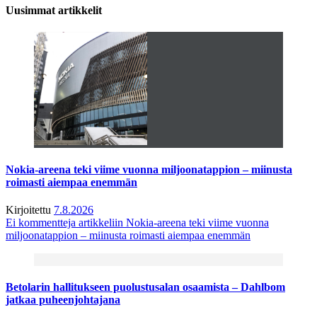
Uusimmat artikkelit
Nokia-areena teki viime vuonna miljoonatappion – miinusta
roimasti aiempaa enemmän
Kirjoitettu
7.8.2026
Ei kommentteja
artikkeliin Nokia-areena teki viime vuonna
miljoonatappion – miinusta roimasti aiempaa enemmän
Betolarin hallitukseen puolustusalan osaamista – Dahlbom
jatkaa puheenjohtajana