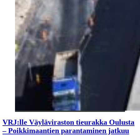
VRJ:lle Väyläviraston tieurakka Oulusta
– Poikkimaantien parantaminen jatkuu