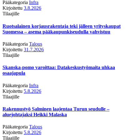
Pääkategoria
Infra
Kirjoitettu
3.8.2026
Tilaajille
Ruotsalainen korjausrakentaja teki jälleen yrityskaupat
Suomessa – asema pääkaupunkiseudulla vahvistuu
Pääkategoria
Talous
Kirjoitettu
31.7.2026
Tilaajille
Skanska-pomo varoittaa: Datakeskustyömaita uhkaa
osaajapula
Pääkategoria
Infra
Kirjoitettu
5.8.2026
Tilaajille
Rakennustyö Salminen laajentaa Turun seudulle –
aluejohtajaksi Heikki Malaska
Pääkategoria
Talous
Kirjoitettu
5.8.2026
Tilaajille