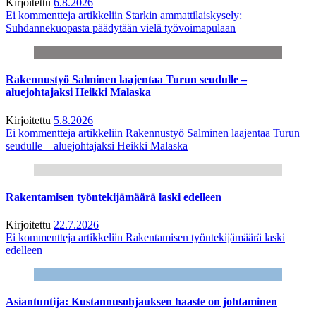
Kirjoitettu
6.8.2026
Ei kommentteja
artikkeliin Starkin ammattilaiskysely:
Suhdannekuopasta päädytään vielä työvoimapulaan
Rakennustyö Salminen laajentaa Turun seudulle –
aluejohtajaksi Heikki Malaska
Kirjoitettu
5.8.2026
Ei kommentteja
artikkeliin Rakennustyö Salminen laajentaa Turun
seudulle – aluejohtajaksi Heikki Malaska
Rakentamisen työntekijämäärä laski edelleen
Kirjoitettu
22.7.2026
Ei kommentteja
artikkeliin Rakentamisen työntekijämäärä laski
edelleen
Asiantuntija: Kustannusohjauksen haaste on johtaminen