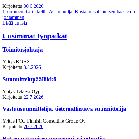
Kirjoitettu
30.6.2026
1 kommentti
artikkeliin Asiantuntija: Kustannusohjauksen haaste on
johtaminen
Lisää uutisia
Uusimmat työpaikat
Toimitusjohtaja
Yritys
KOAS
Kirjoitettu
3.8.2026
Suunnittelupäällikkö
Yritys
Tekova Oyj
Kirjoitettu
22.7.2026
Vastuusuunnittelija, tietomallintava suunnittelija
Yritys
FCG Finnish Consulting Group Oy
Kirjoitettu
20.7.2026
Rakennuttamisen nuorempi asiantuntija,