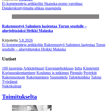
Ei kommentteja
artikkeliin Skanska-pomo varoittaa:
Datakeskustyömaita uhkaa osaajapula
Rakennustyö Salminen laajentaa Turun seudulle –
aluejohtajaksi Heikki Malaska
Kirjoitettu
5.8.2026
Ei kommentteja
artikkeliin Rakennustyö Salminen laajentaa Turun
seudulle – aluejohtajaksi Heikki Malaska
Uutiset
100 tuoreinta
Arkkitehtuuri
Energiatehokkuus
Infra
Kiinteistöt
Korjausrakentaminen
Koulutus ja tutkimus
Pientalo
Projektit
Rakennustuote
Rakentaminen
Suunnittelu
Talotekniikka
Talous
Työelämä
Näkökulmat
Toimitukselta