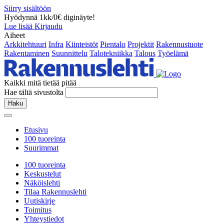
Siirry sisältöön
Hyödynnä 1kk/0€ diginäyte!
Lue lisää
Kirjaudu
Aiheet
Arkkitehtuuri
Infra
Kiinteistöt
Pientalo
Projektit
Rakennustuote
Rakentaminen
Suunnittelu
Talotekniikka
Talous
Työelämä
Kaikki mitä tietää pitää
Hae tältä sivustolta
Haku
Etusivu
100 tuoreinta
Suurimmat
100 tuoreinta
Keskustelut
Näköislehti
Tilaa Rakennuslehti
Uutiskirje
Toimitus
Yhteystiedot