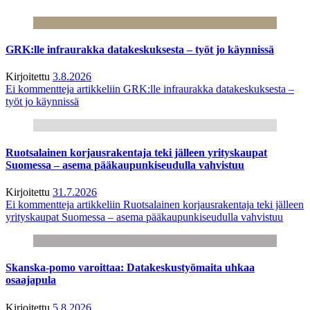
GRK:lle infraurakka datakeskuksesta – työt jo käynnissä
Kirjoitettu
3.8.2026
Ei kommentteja
artikkeliin GRK:lle infraurakka datakeskuksesta –
työt jo käynnissä
Ruotsalainen korjausrakentaja teki jälleen yrityskaupat
Suomessa – asema pääkaupunkiseudulla vahvistuu
Kirjoitettu
31.7.2026
Ei kommentteja
artikkeliin Ruotsalainen korjausrakentaja teki jälleen
yrityskaupat Suomessa – asema pääkaupunkiseudulla vahvistuu
Skanska-pomo varoittaa: Datakeskustyömaita uhkaa
osaajapula
Kirjoitettu
5.8.2026