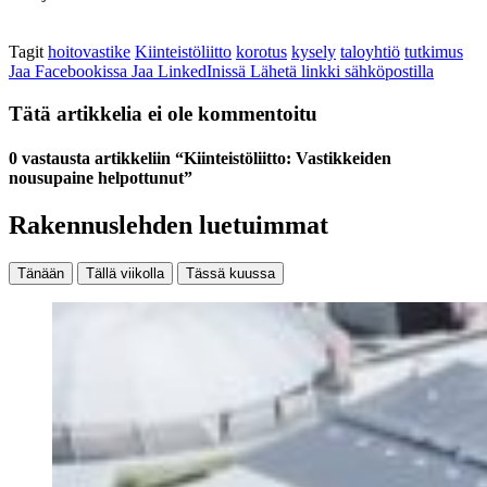
Tagit
hoitovastike
Kiinteistöliitto
korotus
kysely
taloyhtiö
tutkimus
Jaa Facebookissa
Jaa LinkedInissä
Lähetä linkki sähköpostilla
Tätä artikkelia ei ole kommentoitu
0 vastausta artikkeliin “Kiinteistöliitto: Vastikkeiden
nousupaine helpottunut”
Rakennuslehden luetuimmat
Tänään
Tällä viikolla
Tässä kuussa