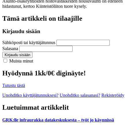
Asunto-osakeyhtiöiden hoitovastikkeiden nousuvauhti on edelleen
hidastunut, kertoo Kiinteistöliiton tuore kysely.
Tämä artikkeli on tilaajille
Kirjaudu sisään
Sähköposti tai käyttäjätunnus
Salasana
Kirjaudu sisään
Muista minut
Hyödynnä 1kk/0€ diginäyte!
Tutustu tästä
Unohditko käyttäjätunnuksesi?
Unohditko salasanasi?
Rekisteröidy
Luetuimmat artikkelit
GRK:lle infraurakka datakeskuksesta – työt jo käynnissä