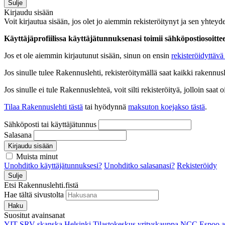
Sulje
Kirjaudu sisään
Voit kirjautua sisään, jos olet jo aiemmin rekisteröitynyt ja sen yhteyde
Käyttäjäprofiilissa käyttäjätunnuksenasi toimii sähköpostiosoittees
Jos et ole aiemmin kirjautunut sisään, sinun on ensin
rekisteröidyttävä 
Jos sinulle tulee Rakennuslehti, rekisteröitymällä saat kaikki rakennusle
Jos sinulle ei tule Rakennuslehteä, voit silti rekisteröityä, jolloin sa
Tilaa Rakennuslehti tästä
tai hyödynnä
maksuton koejakso tästä
.
Sähköposti tai käyttäjätunnus
Salasana
Kirjaudu sisään
Muista minut
Unohditko käyttäjätunnuksesi?
Unohditko salasanasi?
Rekisteröidy
Sulje
Etsi Rakennuslehti.fistä
Hae tältä sivustolta
Haku
Suositut avainsanat
YIT
SRV
skanska
Helsinki
Tilastokeskus
yrityskauppa
NCC
Espoo