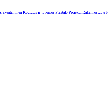
srakentaminen
Koulutus ja tutkimus
Pientalo
Projektit
Rakennustuote
R