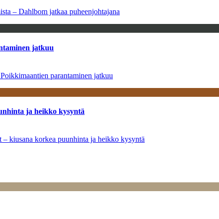
amista – Dahlbom jatkaa puheenjohtajana
antaminen jatkuu
– Poikkimaantien parantaminen jatkuu
unhinta ja heikko kysyntä
ät – kiusana korkea puunhinta ja heikko kysyntä