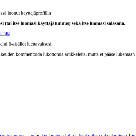
ssä luonut käyttäjäprofiilin
i (tai itse luomasi käyttäjätunnus) sekä itse luomasi salasana.
täällä
.
hti.fi-sisällöt luettavaksesi.
at oikeuden kommentoida lukottomia artikkeleita, mutta et pääse lukemaan l
asuntokauppa
asuntorakentaminen
Infra
talotekniikka
rakentaminen
Tam