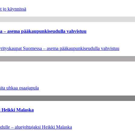
t jo käynnissä
ssa – asema pääkaupunkiseudulla vahvistuu
en yrityskaupat Suomessa – asema pääkaupunkiseudulla vahvistuu
ita uhkaa osaajapula
i Heikki Malaska
dulle – aluejohtajaksi Heikki Malaska