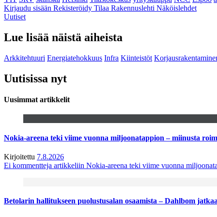
Kirjaudu sisään
Rekisteröidy
Tilaa Rakennuslehti
Näköislehdet
Uutiset
Lue lisää näistä aiheista
Arkkitehtuuri
Energiatehokkuus
Infra
Kiinteistöt
Korjausrakentamine
Uutisissa nyt
Uusimmat artikkelit
Nokia-areena teki viime vuonna miljoonatappion – miinusta ro
Kirjoitettu
7.8.2026
Ei kommentteja
artikkeliin Nokia-areena teki viime vuonna miljoona
Betolarin hallitukseen puolustusalan osaamista – Dahlbom jatk