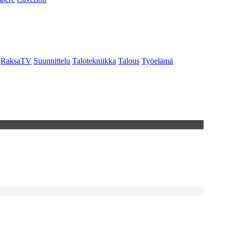
RaksaTV
Suunnittelu
Talotekniikka
Talous
Työelämä