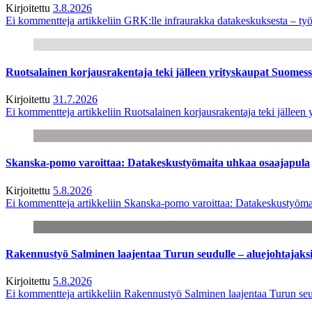
Kirjoitettu
3.8.2026
Ei kommentteja
artikkeliin GRK:lle infraurakka datakeskuksesta – työ
Ruotsalainen korjausrakentaja teki jälleen yrityskaupat Suome
Kirjoitettu
31.7.2026
Ei kommentteja
artikkeliin Ruotsalainen korjausrakentaja teki jälle
Skanska-pomo varoittaa: Datakeskustyömaita uhkaa osaajapula
Kirjoitettu
5.8.2026
Ei kommentteja
artikkeliin Skanska-pomo varoittaa: Datakeskustyöma
Rakennustyö Salminen laajentaa Turun seudulle – aluejohtajaks
Kirjoitettu
5.8.2026
Ei kommentteja
artikkeliin Rakennustyö Salminen laajentaa Turun seu