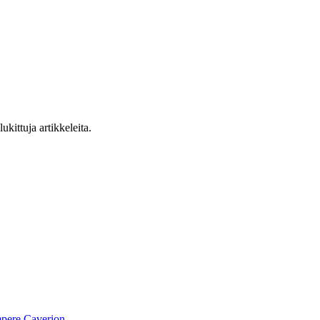
ukittuja artikkeleita.
pere
Caverion