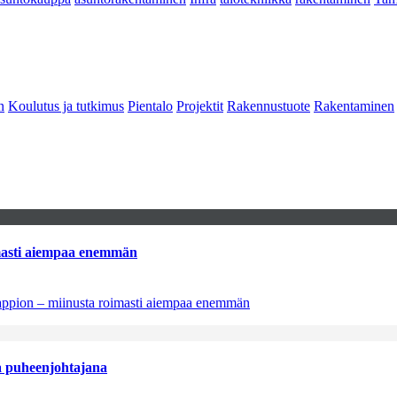
n
Koulutus ja tutkimus
Pientalo
Projektit
Rakennustuote
Rakentaminen
imasti aiempaa enemmän
tappion – miinusta roimasti aiempaa enemmän
aa puheenjohtajana