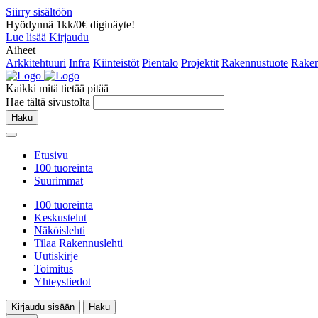
Siirry sisältöön
Hyödynnä 1kk/0€ diginäyte!
Lue lisää
Kirjaudu
Aiheet
Arkkitehtuuri
Infra
Kiinteistöt
Pientalo
Projektit
Rakennustuote
Raken
Kaikki mitä tietää pitää
Hae tältä sivustolta
Haku
Etusivu
100 tuoreinta
Suurimmat
100 tuoreinta
Keskustelut
Näköislehti
Tilaa Rakennuslehti
Uutiskirje
Toimitus
Yhteystiedot
Kirjaudu sisään
Haku