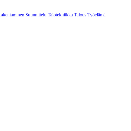
akentaminen
Suunnittelu
Talotekniikka
Talous
Työelämä