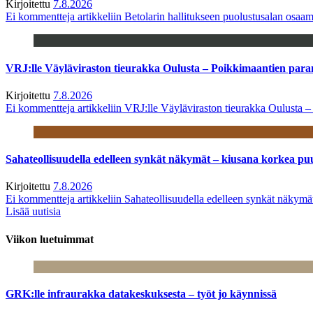
Kirjoitettu
7.8.2026
Ei kommentteja
artikkeliin Betolarin hallitukseen puolustusalan osa
VRJ:lle Väyläviraston tieurakka Oulusta – Poikkimaantien par
Kirjoitettu
7.8.2026
Ei kommentteja
artikkeliin VRJ:lle Väyläviraston tieurakka Oulusta 
Sahateollisuudella edelleen synkät näkymät – kiusana korkea pu
Kirjoitettu
7.8.2026
Ei kommentteja
artikkeliin Sahateollisuudella edelleen synkät näkym
Lisää uutisia
Viikon luetuimmat
GRK:lle infraurakka datakeskuksesta – työt jo käynnissä