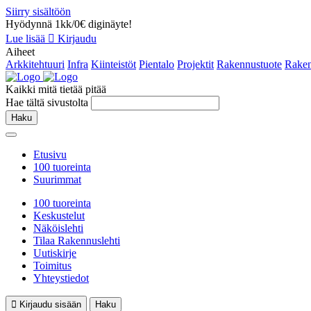
Siirry sisältöön
Hyödynnä 1kk/0€ diginäyte!
Lue lisää
Kirjaudu
Aiheet
Arkkitehtuuri
Infra
Kiinteistöt
Pientalo
Projektit
Rakennustuote
Raken
Kaikki mitä tietää pitää
Hae tältä sivustolta
Haku
Etusivu
100 tuoreinta
Suurimmat
100 tuoreinta
Keskustelut
Näköislehti
Tilaa Rakennuslehti
Uutiskirje
Toimitus
Yhteystiedot
Kirjaudu sisään
Haku