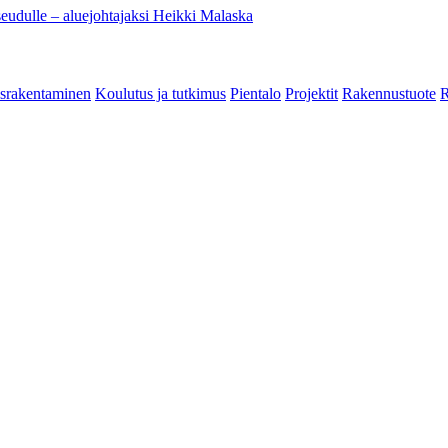
eudulle – aluejohtajaksi Heikki Malaska
srakentaminen
Koulutus ja tutkimus
Pientalo
Projektit
Rakennustuote
R