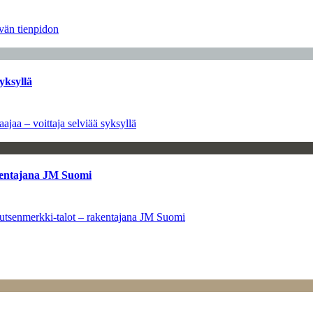
ävän tienpidon
yksyllä
ajaa – voittaja selviää syksyllä
kentajana JM Suomi
utsenmerkki-talot – rakentajana JM Suomi