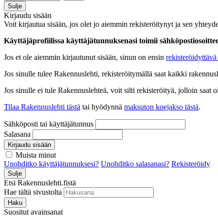
Sulje
Kirjaudu sisään
Voit kirjautua sisään, jos olet jo aiemmin rekisteröitynyt ja sen yhteyde
Käyttäjäprofiilissa käyttäjätunnuksenasi toimii sähköpostiosoittees
Jos et ole aiemmin kirjautunut sisään, sinun on ensin
rekisteröidyttävä 
Jos sinulle tulee Rakennuslehti, rekisteröitymällä saat kaikki rakennusle
Jos sinulle ei tule Rakennuslehteä, voit silti rekisteröityä, jolloin sa
Tilaa Rakennuslehti tästä
tai hyödynnä
maksuton koejakso tästä
.
Sähköposti tai käyttäjätunnus
Salasana
Kirjaudu sisään
Muista minut
Unohditko käyttäjätunnuksesi?
Unohditko salasanasi?
Rekisteröidy
Sulje
Etsi Rakennuslehti.fistä
Hae tältä sivustolta
Haku
Suositut avainsanat