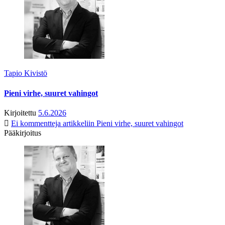
Tapio Kivistö
Pieni virhe, suuret vahingot
Kirjoitettu
5.6.2026
Ei kommentteja
artikkeliin Pieni virhe, suuret vahingot
Pääkirjoitus