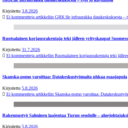
Kirjoitettu
3.8.2026
Ei kommentteja
artikkeliin GRK:lle infraurakka datakeskuksesta – t
Ruotsalainen korjausrakentaja teki jälleen yrityskaupat Suome
Kirjoitettu
31.7.2026
Ei kommentteja
artikkeliin Ruotsalainen korjausrakentaja teki jäl
Skanska-pomo varoittaa: Datakeskustyömaita uhkaa osaajapula
Kirjoitettu
5.8.2026
Ei kommentteja
artikkeliin Skanska-pomo varoittaa: Datakeskustyö
Rakennustyö Salminen laajentaa Turun seudulle – aluejohtajaks
Kirjoitettu
5.8.2026