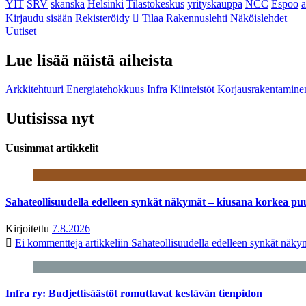
YIT
SRV
skanska
Helsinki
Tilastokeskus
yrityskauppa
NCC
Espoo
Kirjaudu sisään
Rekisteröidy
Tilaa Rakennuslehti
Näköislehdet
Uutiset
Lue lisää näistä aiheista
Arkkitehtuuri
Energiatehokkuus
Infra
Kiinteistöt
Korjausrakentamine
Uutisissa nyt
Uusimmat artikkelit
Sahateollisuudella edelleen synkät näkymät – kiusana korkea pu
Kirjoitettu
7.8.2026
Ei kommentteja
artikkeliin Sahateollisuudella edelleen synkät näk
Infra ry: Budjettisäästöt romuttavat kestävän tienpidon