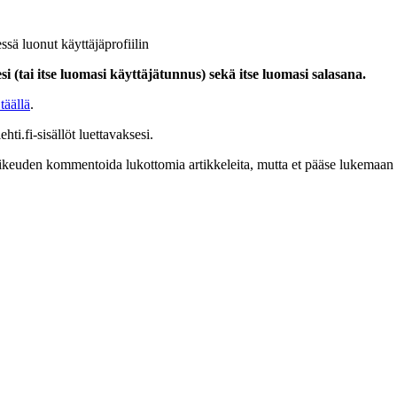
ssä luonut käyttäjäprofiilin
i (tai itse luomasi käyttäjätunnus) sekä itse luomasi salasana.
täällä
.
hti.fi-sisällöt luettavaksesi.
at oikeuden kommentoida lukottomia artikkeleita, mutta et pääse lukemaan l