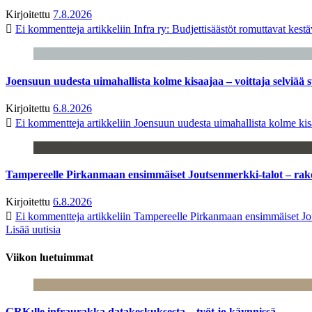
Kirjoitettu
7.8.2026
Ei kommentteja
artikkeliin Infra ry: Budjettisäästöt romuttavat kest
Joensuun uudesta uimahallista kolme kisaajaa – voittaja selviää s
Kirjoitettu
6.8.2026
Ei kommentteja
artikkeliin Joensuun uudesta uimahallista kolme kisa
Tampereelle Pirkanmaan ensimmäiset Joutsenmerkki-talot – ra
Kirjoitettu
6.8.2026
Ei kommentteja
artikkeliin Tampereelle Pirkanmaan ensimmäiset Jo
Lisää uutisia
Viikon luetuimmat
GRK:lle infraurakka datakeskuksesta – työt jo käynnissä