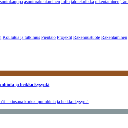
asuntokauppa
asuntorakentaminen
Infra
talotekniikka
rakentaminen
Tam
n
Koulutus ja tutkimus
Pientalo
Projektit
Rakennustuote
Rakentaminen
unhinta ja heikko kysyntä
ymät – kiusana korkea puunhinta ja heikko kysyntä