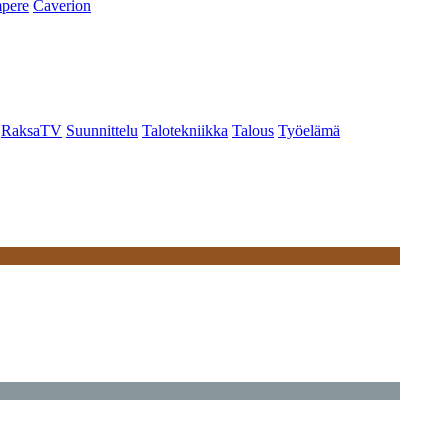
pere
Caverion
RaksaTV
Suunnittelu
Talotekniikka
Talous
Työelämä