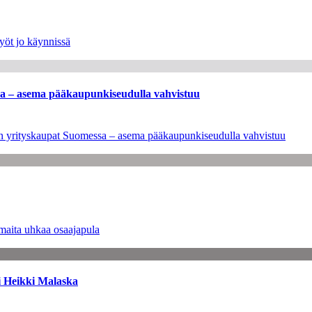
yöt jo käynnissä
ssa – asema pääkaupunkiseudulla vahvistuu
leen yrityskaupat Suomessa – asema pääkaupunkiseudulla vahvistuu
maita uhkaa osaajapula
i Heikki Malaska