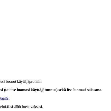
ssä luonut käyttäjäprofiilin
i (tai itse luomasi käyttäjätunnus) sekä itse luomasi salasana.
täällä
.
hti.fi-sisällöt luettavaksesi.