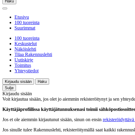
Haku
Etusivu
100 tuoreinta
Suurimmat
100 tuoreinta
Keskustelut
Näköislehti
Tilaa Rakennuslehti
Uutiskirje
Toimitus
Yhteystiedot
Kirjaudu sisään
Haku
Sulje
Kirjaudu sisään
Voit kirjautua sisään, jos olet jo aiemmin rekisteröitynyt ja sen yhteyde
Käyttäjäprofiilissa käyttäjätunnuksenasi toimii sähköpostiosoittees
Jos et ole aiemmin kirjautunut sisään, sinun on ensin
rekisteröidyttävä 
Jos sinulle tulee Rakennuslehti, rekisteröitymällä saat kaikki rakennusle