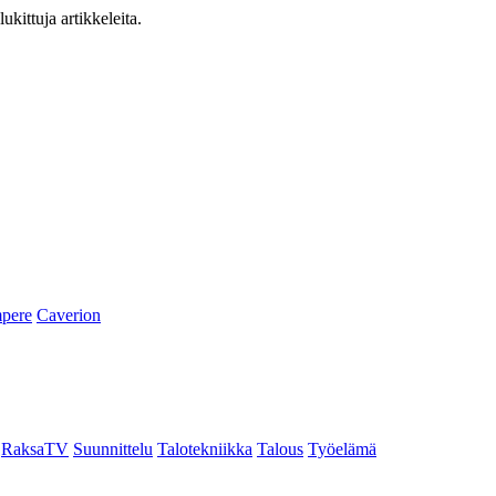
ukittuja artikkeleita.
pere
Caverion
RaksaTV
Suunnittelu
Talotekniikka
Talous
Työelämä