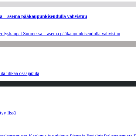
ssa – asema pääkaupunkiseudulla vahvistuu
en yrityskaupat Suomessa – asema pääkaupunkiseudulla vahvistuu
ita uhkaa osaajapula
tyy Iissä