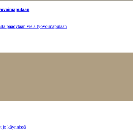
työvoimapulaan
asta päädytään vielä työvoimapulaan
t jo käynnissä