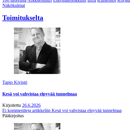
100 tuoreinta
Arkkitehtuuri
Energiatehokkuus
Infra
Kiinteistöt
Korjau
Näkökulmat
Toimitukselta
Tapio Kivistö
Kesä voi vahvistaa elpyvää tunnelmaa
Kirjoitettu
26.6.2026
Ei kommentteja
artikkeliin Kesä voi vahvistaa elpyvää tunnelmaa
Pääkirjoitus