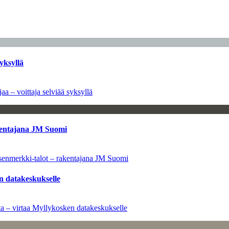
yksyllä
aa – voittaja selviää syksyllä
kentajana JM Suomi
senmerkki-talot – rakentajana JM Suomi
n datakeskukselle
a – virtaa Myllykosken datakeskukselle