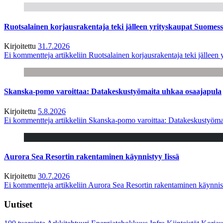
Ruotsalainen korjausrakentaja teki jälleen yrityskaupat Suome
Kirjoitettu
31.7.2026
Ei kommentteja
artikkeliin Ruotsalainen korjausrakentaja teki jälle
Skanska-pomo varoittaa: Datakeskustyömaita uhkaa osaajapula
Kirjoitettu
5.8.2026
Ei kommentteja
artikkeliin Skanska-pomo varoittaa: Datakeskustyöma
Aurora Sea Resortin rakentaminen käynnistyy Iissä
Kirjoitettu
30.7.2026
Ei kommentteja
artikkeliin Aurora Sea Resortin rakentaminen käynnis
Uutiset