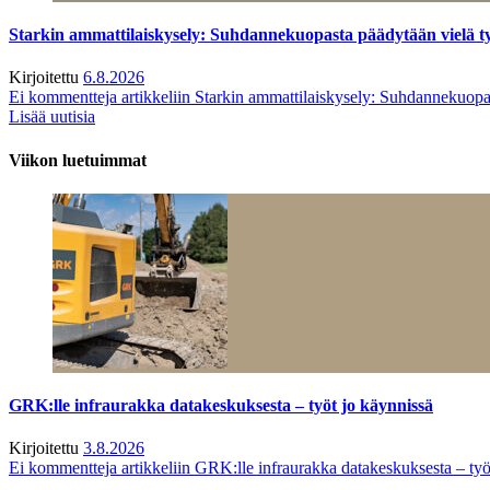
Starkin ammattilaiskysely: Suhdannekuopasta päädytään vielä 
Kirjoitettu
6.8.2026
Ei kommentteja
artikkeliin Starkin ammattilaiskysely: Suhdannekuop
Lisää uutisia
Viikon luetuimmat
GRK:lle infraurakka datakeskuksesta – työt jo käynnissä
Kirjoitettu
3.8.2026
Ei kommentteja
artikkeliin GRK:lle infraurakka datakeskuksesta – työ