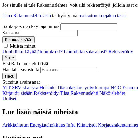
Jos sinulle ei tule Rakennuslehteä, voit silti rekisteröityä, jolloin sa
Tilaa Rakennuslehti tästä
tai hyödynnä
maksuton koejakso tästä
.
Sähköposti tai käyttäjätunnus
Salasana
Kirjaudu sisään
Muista minut
Unohditko käyttäjätunnuksesi?
Unohditko salasanasi?
Rekisteröidy
Sulje
Etsi Rakennuslehti.fistä
Hae tältä sivustolta
Haku
Suositut avainsanat
YIT
SRV
skanska
Helsinki
Tilastokeskus
yrityskauppa
NCC
Espoo
Kirjaudu sisään
Rekisteröidy
Tilaa Rakennuslehti
Näköislehdet
Uutiset
Lue lisää näistä aiheista
Arkkitehtuuri
Energiatehokkuus
Infra
Kiinteistöt
Korjausrakentamine
Uutisissa nyt