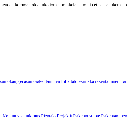
at oikeuden kommentoida lukottomia artikkeleita, mutta et pääse lukemaan l
asuntokauppa
asuntorakentaminen
Infra
talotekniikka
rakentaminen
Tam
n
Koulutus ja tutkimus
Pientalo
Projektit
Rakennustuote
Rakentaminen