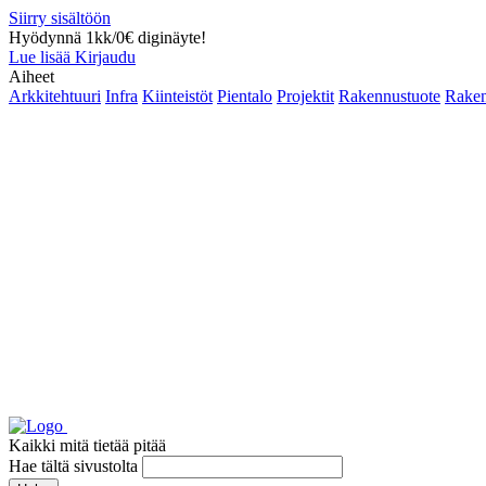
Siirry sisältöön
Hyödynnä 1kk/0€ diginäyte!
Lue lisää
Kirjaudu
Aiheet
Arkkitehtuuri
Infra
Kiinteistöt
Pientalo
Projektit
Rakennustuote
Raken
Kaikki mitä tietää pitää
Hae tältä sivustolta