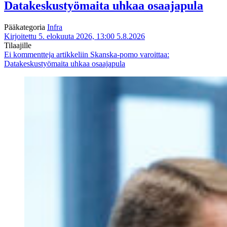
Datakeskustyömaita uhkaa osaajapula
Pääkategoria
Infra
Kirjoitettu 5. elokuuta 2026, 13:00
5.8.2026
Tilaajille
Ei kommentteja
artikkeliin Skanska-pomo varoittaa:
Datakeskustyömaita uhkaa osaajapula