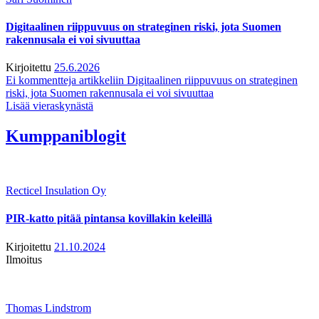
Digitaalinen riippuvuus on strateginen riski, jota Suomen
rakennusala ei voi sivuuttaa
Kirjoitettu
25.6.2026
Ei kommentteja
artikkeliin Digitaalinen riippuvuus on strateginen
riski, jota Suomen rakennusala ei voi sivuuttaa
Lisää vieraskynästä
Kumppaniblogit
Recticel Insulation Oy
PIR-katto pitää pintansa kovillakin keleillä
Kirjoitettu
21.10.2024
Ilmoitus
Thomas Lindstrom