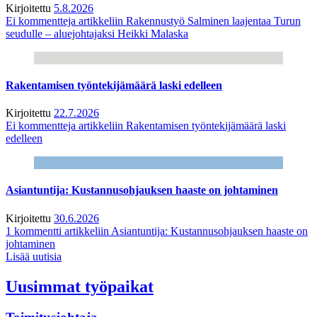
Kirjoitettu
5.8.2026
Ei kommentteja
artikkeliin Rakennustyö Salminen laajentaa Turun
seudulle – aluejohtajaksi Heikki Malaska
Rakentamisen työntekijämäärä laski edelleen
Kirjoitettu
22.7.2026
Ei kommentteja
artikkeliin Rakentamisen työntekijämäärä laski
edelleen
Asiantuntija: Kustannusohjauksen haaste on johtaminen
Kirjoitettu
30.6.2026
1 kommentti
artikkeliin Asiantuntija: Kustannusohjauksen haaste on
johtaminen
Lisää uutisia
Uusimmat työpaikat