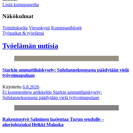
Lisää kumppaneilta
Näkökulmat
Toimitukselta
Vieraskynä
Kumppaniblogit
Työpaikat & työelämä
Työelämän uutisia
Starkin ammattilaiskysely: Suhdannekuopasta päädytään vielä
työvoimapulaan
Kirjoitettu
6.8.2026
Ei kommentteja
artikkeliin Starkin ammattilaiskysely:
Suhdannekuopasta päädytään vielä työvoimapulaan
Rakennustyö Salminen laajentaa Turun seudulle –
aluejohtajaksi Heikki Malaska