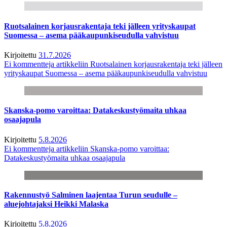
Ruotsalainen korjausrakentaja teki jälleen yrityskaupat
Suomessa – asema pääkaupunkiseudulla vahvistuu
Kirjoitettu
31.7.2026
Ei kommentteja
artikkeliin Ruotsalainen korjausrakentaja teki jälleen
yrityskaupat Suomessa – asema pääkaupunkiseudulla vahvistuu
Skanska-pomo varoittaa: Datakeskustyömaita uhkaa
osaajapula
Kirjoitettu
5.8.2026
Ei kommentteja
artikkeliin Skanska-pomo varoittaa:
Datakeskustyömaita uhkaa osaajapula
Rakennustyö Salminen laajentaa Turun seudulle –
aluejohtajaksi Heikki Malaska
Kirjoitettu
5.8.2026