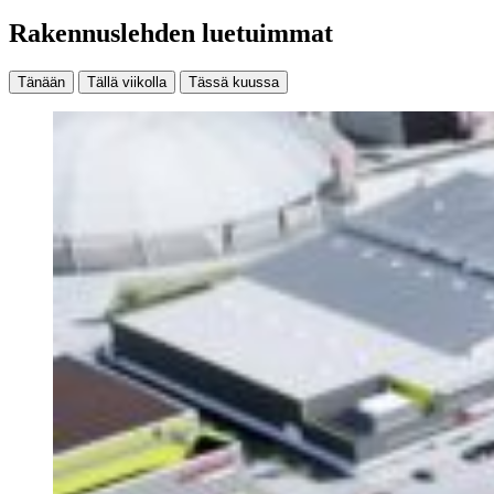
Rakennuslehden luetuimmat
Tänään
Tällä viikolla
Tässä kuussa