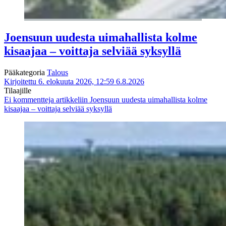
Joensuun uudesta uimahallista kolme
kisaajaa – voittaja selviää syksyllä
Pääkategoria
Talous
Kirjoitettu 6. elokuuta 2026, 12:59
6.8.2026
Tilaajille
Ei kommentteja
artikkeliin Joensuun uudesta uimahallista kolme
kisaajaa – voittaja selviää syksyllä