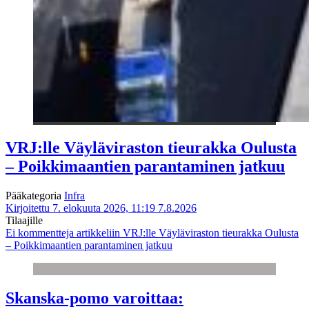
VRJ:lle Väyläviraston tieurakka Oulusta
– Poikkimaantien parantaminen jatkuu
Pääkategoria
Infra
Kirjoitettu 7. elokuuta 2026, 11:19
7.8.2026
Tilaajille
Ei kommentteja
artikkeliin VRJ:lle Väyläviraston tieurakka Oulusta
– Poikkimaantien parantaminen jatkuu
Skanska-pomo varoittaa: