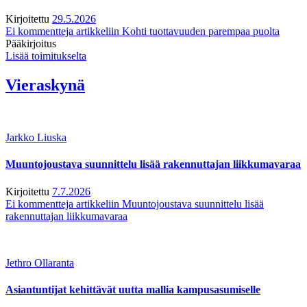
Kirjoitettu
29.5.2026
Ei kommentteja
artikkeliin Kohti tuottavuuden parempaa puolta
Pääkirjoitus
Lisää toimitukselta
Vieraskynä
Jarkko Liuska
Muuntojoustava suunnittelu lisää rakennuttajan liikkumavaraa
Kirjoitettu
7.7.2026
Ei kommentteja
artikkeliin Muuntojoustava suunnittelu lisää
rakennuttajan liikkumavaraa
Jethro Ollaranta
Asiantuntijat kehittävät uutta mallia kampusasumiselle