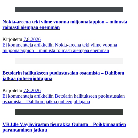
Nokia-areena teki viime vuonna miljoonatappion – miinusta
roimasti aiempaa enemmän
Kirjoitettu
7.8.2026
Ei kommentteja
artikkeliin Nokia-areena teki viime vuonna
miljoonatappion – miinusta roimasti aiempaa enemmän
Betolarin hallitukseen puolustusalan osaamista – Dahlbom
jatkaa puheenjohtajana
Kirjoitettu
7.8.2026
Ei kommentteja
artikkeliin Betolarin hallitukseen puolustusalan
osaamista – Dahlbom jatkaa puheenjohtajana
VRJ:lle Väyläviraston tieurakka Oulusta – Poikkimaantien
parantaminen jatkuu