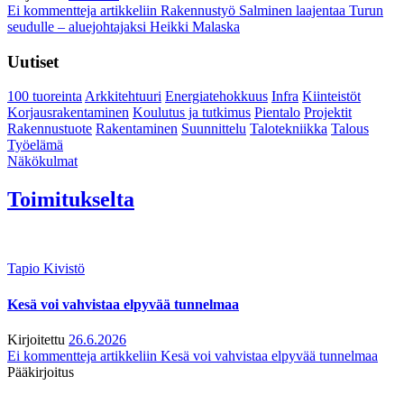
Ei kommentteja
artikkeliin Rakennustyö Salminen laajentaa Turun
seudulle – aluejohtajaksi Heikki Malaska
Uutiset
100 tuoreinta
Arkkitehtuuri
Energiatehokkuus
Infra
Kiinteistöt
Korjausrakentaminen
Koulutus ja tutkimus
Pientalo
Projektit
Rakennustuote
Rakentaminen
Suunnittelu
Talotekniikka
Talous
Työelämä
Näkökulmat
Toimitukselta
Tapio Kivistö
Kesä voi vahvistaa elpyvää tunnelmaa
Kirjoitettu
26.6.2026
Ei kommentteja
artikkeliin Kesä voi vahvistaa elpyvää tunnelmaa
Pääkirjoitus