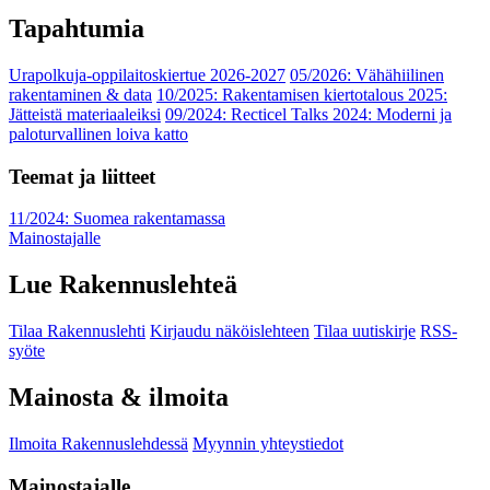
Tapahtumia
Urapolkuja-oppilaitoskiertue 2026-2027
05/2026: Vähähiilinen
rakentaminen & data
10/2025: Rakentamisen kiertotalous 2025:
Jätteistä materiaaleiksi
09/2024: Recticel Talks 2024: Moderni ja
paloturvallinen loiva katto
Teemat ja liitteet
11/2024: Suomea rakentamassa
Mainostajalle
Lue Rakennuslehteä
Tilaa Rakennuslehti
Kirjaudu näköislehteen
Tilaa uutiskirje
RSS-
syöte
Mainosta & ilmoita
Ilmoita Rakennuslehdessä
Myynnin yhteystiedot
Mainostajalle