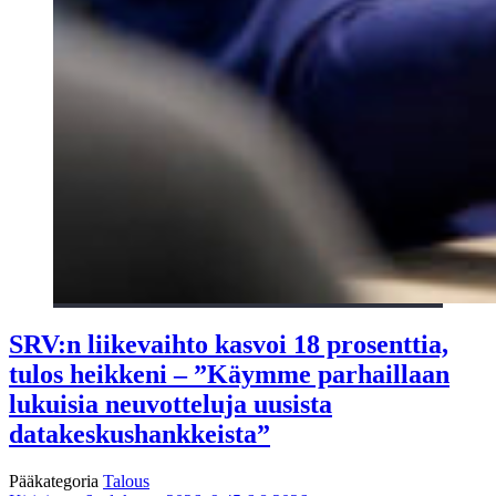
SRV:n liikevaihto kasvoi 18 prosenttia,
tulos heikkeni – ”Käymme parhaillaan
lukuisia neuvotteluja uusista
datakeskushankkeista”
Pääkategoria
Talous