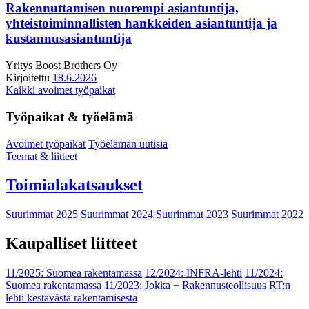
Rakennuttamisen nuorempi asiantuntija,
yhteistoiminnallisten hankkeiden asiantuntija ja
kustannusasiantuntija
Yritys
Boost Brothers Oy
Kirjoitettu
18.6.2026
Kaikki avoimet työpaikat
Työpaikat & työelämä
Avoimet työpaikat
Työelämän uutisia
Teemat & liitteet
Toimialakatsaukset
Suurimmat 2025
Suurimmat 2024
Suurimmat 2023
Suurimmat 2022
Kaupalliset liitteet
11/2025: Suomea rakentamassa
12/2024: INFRA-lehti
11/2024:
Suomea rakentamassa
11/2023: Jokka − Rakennusteollisuus RT:n
lehti kestävästä rakentamisesta