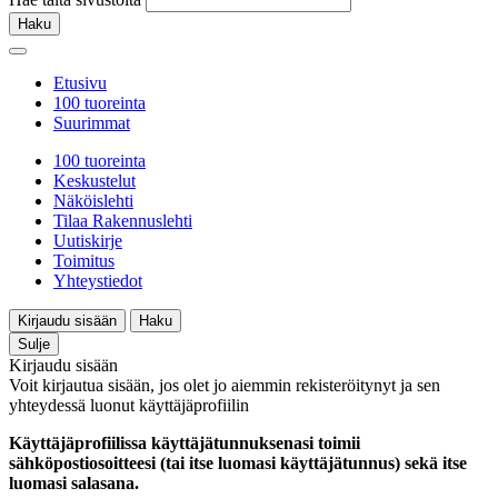
Haku
Etusivu
100 tuoreinta
Suurimmat
100 tuoreinta
Keskustelut
Näköislehti
Tilaa Rakennuslehti
Uutiskirje
Toimitus
Yhteystiedot
Kirjaudu sisään
Haku
Sulje
Kirjaudu sisään
Voit kirjautua sisään, jos olet jo aiemmin rekisteröitynyt ja sen
yhteydessä luonut käyttäjäprofiilin
Käyttäjäprofiilissa käyttäjätunnuksenasi toimii
sähköpostiosoitteesi (tai itse luomasi käyttäjätunnus) sekä itse
luomasi salasana.