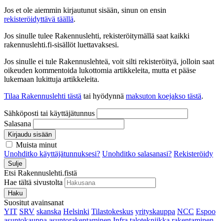
Jos et ole aiemmin kirjautunut sisään, sinun on ensin
rekisteröidyttävä täällä
.
Jos sinulle tulee Rakennuslehti, rekisteröitymällä saat kaikki
rakennuslehti.fi-sisällöt luettavaksesi.
Jos sinulle ei tule Rakennuslehteä, voit silti rekisteröityä, jolloin saat
oikeuden kommentoida lukottomia artikkeleita, mutta et pääse
lukemaan lukittuja artikkeleita.
Tilaa Rakennuslehti tästä
tai hyödynnä
maksuton koejakso tästä
.
Sähköposti tai käyttäjätunnus
Salasana
Kirjaudu sisään
Muista minut
Unohditko käyttäjätunnuksesi?
Unohditko salasanasi?
Rekisteröidy
Sulje
Etsi Rakennuslehti.fistä
Hae tältä sivustolta
Haku
Suositut avainsanat
YIT
SRV
skanska
Helsinki
Tilastokeskus
yrityskauppa
NCC
Espoo
asuntokauppa
asuntorakentaminen
Infra
talotekniikka
rakentaminen