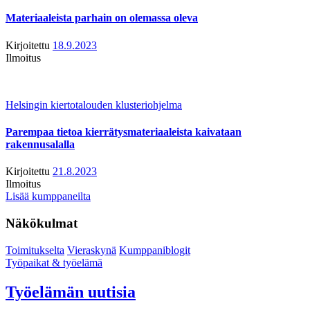
Materiaaleista parhain on olemassa oleva
Kirjoitettu
18.9.2023
Ilmoitus
Helsingin kiertotalouden klusteriohjelma
Parempaa tietoa kierrätysmateriaaleista kaivataan
rakennusalalla
Kirjoitettu
21.8.2023
Ilmoitus
Lisää kumppaneilta
Näkökulmat
Toimitukselta
Vieraskynä
Kumppaniblogit
Työpaikat & työelämä
Työelämän uutisia