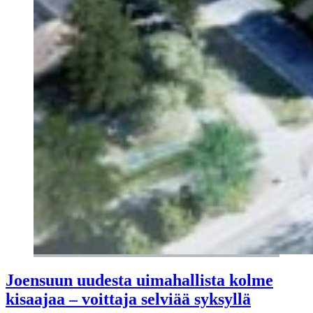
Joensuun uudesta uimahallista kolme
kisaajaa – voittaja selviää syksyllä