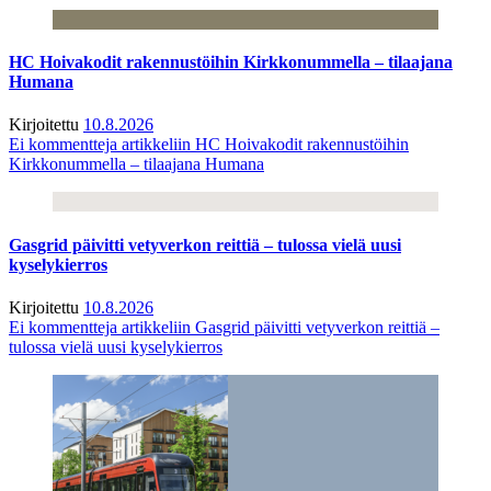
HC Hoivakodit rakennustöihin Kirkkonummella – tilaajana
Humana
Kirjoitettu
10.8.2026
Ei kommentteja
artikkeliin HC Hoivakodit rakennustöihin
Kirkkonummella – tilaajana Humana
Gasgrid päivitti vetyverkon reittiä – tulossa vielä uusi
kyselykierros
Kirjoitettu
10.8.2026
Ei kommentteja
artikkeliin Gasgrid päivitti vetyverkon reittiä –
tulossa vielä uusi kyselykierros