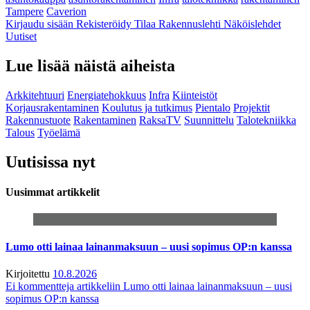
Tampere
Caverion
Kirjaudu sisään
Rekisteröidy
Tilaa Rakennuslehti
Näköislehdet
Uutiset
Lue lisää näistä aiheista
Arkkitehtuuri
Energiatehokkuus
Infra
Kiinteistöt
Korjausrakentaminen
Koulutus ja tutkimus
Pientalo
Projektit
Rakennustuote
Rakentaminen
RaksaTV
Suunnittelu
Talotekniikka
Talous
Työelämä
Uutisissa nyt
Uusimmat artikkelit
Lumo otti lainaa lainanmaksuun – uusi sopimus OP:n kanssa
Kirjoitettu
10.8.2026
Ei kommentteja
artikkeliin Lumo otti lainaa lainanmaksuun – uusi
sopimus OP:n kanssa