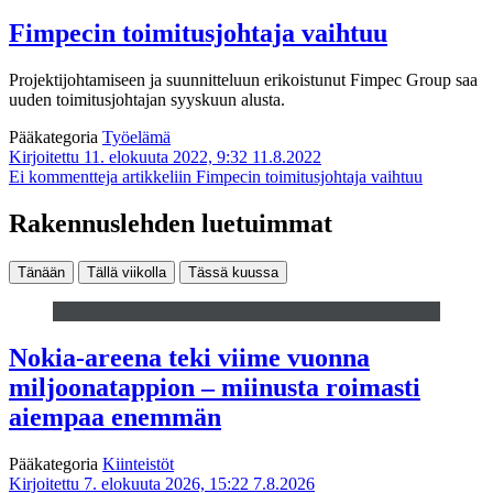
Fimpecin toimitusjohtaja vaihtuu
Projektijohtamiseen ja suunnitteluun erikoistunut Fimpec Group saa
uuden toimitusjohtajan syyskuun alusta.
Pääkategoria
Työelämä
Kirjoitettu 11. elokuuta 2022, 9:32
11.8.2022
Ei kommentteja
artikkeliin Fimpecin toimitusjohtaja vaihtuu
Rakennuslehden luetuimmat
Tänään
Tällä viikolla
Tässä kuussa
Nokia-areena teki viime vuonna
miljoonatappion – miinusta roimasti
aiempaa enemmän
Pääkategoria
Kiinteistöt
Kirjoitettu 7. elokuuta 2026, 15:22
7.8.2026