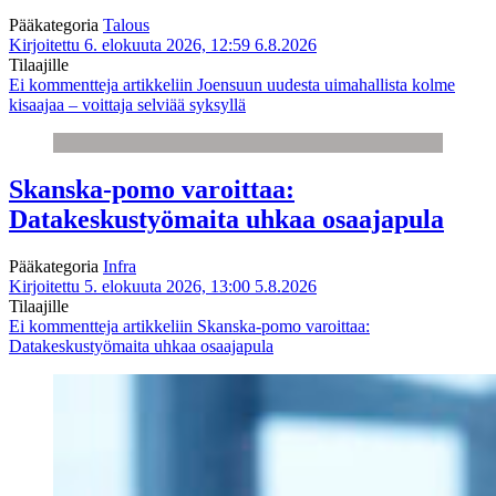
Pääkategoria
Talous
Kirjoitettu 6. elokuuta 2026, 12:59
6.8.2026
Tilaajille
Ei kommentteja
artikkeliin Joensuun uudesta uimahallista kolme
kisaajaa – voittaja selviää syksyllä
Skanska-pomo varoittaa:
Datakeskustyömaita uhkaa osaajapula
Pääkategoria
Infra
Kirjoitettu 5. elokuuta 2026, 13:00
5.8.2026
Tilaajille
Ei kommentteja
artikkeliin Skanska-pomo varoittaa:
Datakeskustyömaita uhkaa osaajapula