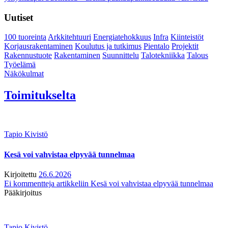
Uutiset
100 tuoreinta
Arkkitehtuuri
Energiatehokkuus
Infra
Kiinteistöt
Korjausrakentaminen
Koulutus ja tutkimus
Pientalo
Projektit
Rakennustuote
Rakentaminen
Suunnittelu
Talotekniikka
Talous
Työelämä
Näkökulmat
Toimitukselta
Tapio Kivistö
Kesä voi vahvistaa elpyvää tunnelmaa
Kirjoitettu
26.6.2026
Ei kommentteja
artikkeliin Kesä voi vahvistaa elpyvää tunnelmaa
Pääkirjoitus
Tapio Kivistö