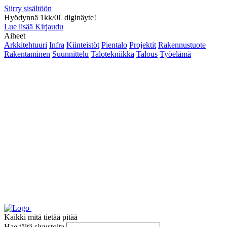
Siirry sisältöön
Hyödynnä 1kk/0€ diginäyte!
Lue lisää
Kirjaudu
Aiheet
Arkkitehtuuri
Infra
Kiinteistöt
Pientalo
Projektit
Rakennustuote
Rakentaminen
Suunnittelu
Talotekniikka
Talous
Työelämä
Kaikki mitä tietää pitää
Hae tältä sivustolta