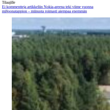
Tilaajille
Ei kommentteja
artikkeliin Nokia-areena teki viime vuonna
miljoonatappion – miinusta roimasti aiempaa enemmän