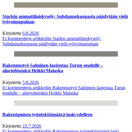
Starkin ammattilaiskysely: Suhdannekuopasta päädytään vielä
työvoimapulaan
Kirjoitettu
6.8.2026
Ei kommentteja
artikkeliin Starkin ammattilaiskysely:
Suhdannekuopasta päädytään vielä työvoimapulaan
Rakennustyö Salminen laajentaa Turun seudulle –
aluejohtajaksi Heikki Malaska
Kirjoitettu
5.8.2026
Ei kommentteja
artikkeliin Rakennustyö Salminen laajentaa Turun
seudulle – aluejohtajaksi Heikki Malaska
Rakentamisen työntekijämäärä laski edelleen
Kirjoitettu
22.7.2026
Ei kommentteja
artikkeliin Rakentamisen työntekijämäärä laski