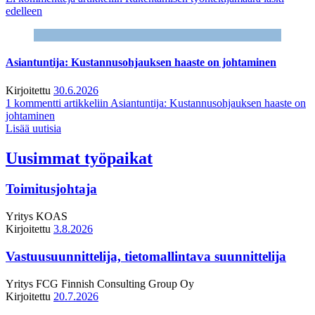
edelleen
Asiantuntija: Kustannusohjauksen haaste on johtaminen
Kirjoitettu
30.6.2026
1 kommentti
artikkeliin Asiantuntija: Kustannusohjauksen haaste on
johtaminen
Lisää uutisia
Uusimmat työpaikat
Toimitusjohtaja
Yritys
KOAS
Kirjoitettu
3.8.2026
Vastuusuunnittelija, tietomallintava suunnittelija
Yritys
FCG Finnish Consulting Group Oy
Kirjoitettu
20.7.2026