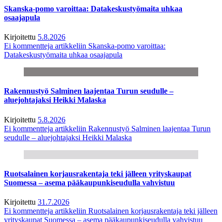
Skanska-pomo varoittaa: Datakeskustyömaita uhkaa
osaajapula
Kirjoitettu
5.8.2026
Ei kommentteja
artikkeliin Skanska-pomo varoittaa:
Datakeskustyömaita uhkaa osaajapula
Rakennustyö Salminen laajentaa Turun seudulle –
aluejohtajaksi Heikki Malaska
Kirjoitettu
5.8.2026
Ei kommentteja
artikkeliin Rakennustyö Salminen laajentaa Turun
seudulle – aluejohtajaksi Heikki Malaska
Ruotsalainen korjausrakentaja teki jälleen yrityskaupat
Suomessa – asema pääkaupunkiseudulla vahvistuu
Kirjoitettu
31.7.2026
Ei kommentteja
artikkeliin Ruotsalainen korjausrakentaja teki jälleen
yrityskaupat Suomessa – asema pääkaupunkiseudulla vahvistuu