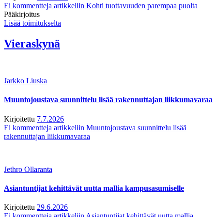
Ei kommentteja
artikkeliin Kohti tuottavuuden parempaa puolta
Pääkirjoitus
Lisää toimitukselta
Vieraskynä
Jarkko Liuska
Muuntojoustava suunnittelu lisää rakennuttajan liikkumavaraa
Kirjoitettu
7.7.2026
Ei kommentteja
artikkeliin Muuntojoustava suunnittelu lisää
rakennuttajan liikkumavaraa
Jethro Ollaranta
Asiantuntijat kehittävät uutta mallia kampusasumiselle
Kirjoitettu
29.6.2026
Ei kommentteja
artikkeliin Asiantuntijat kehittävät uutta mallia