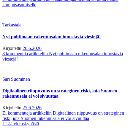
kampusasumiselle
Tarkastaja
Nyt pohtimaan rakennusalan innostavia viestejä!
Kirjoitettu
26.6.2026
8 kommenttia
artikkeliin Nyt pohtimaan rakennusalan innostavia
viestejä!
Sari Suominen
Digitaalinen riippuvuus on strateginen riski, jota Suomen
rakennusala ei voi sivuuttaa
Kirjoitettu
25.6.2026
Ei kommentteja
artikkeliin Digitaalinen riippuvuus on strateginen
riski, jota Suomen rakennusala ei voi sivuuttaa
Lisää vieraskynästä