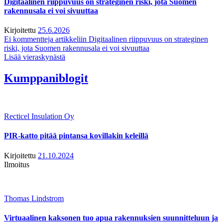
Digitaalinen riippuvuus on strateginen riski, jota Suomen
rakennusala ei voi sivuuttaa
Kirjoitettu
25.6.2026
Ei kommentteja
artikkeliin Digitaalinen riippuvuus on strateginen
riski, jota Suomen rakennusala ei voi sivuuttaa
Lisää vieraskynästä
Kumppaniblogit
Recticel Insulation Oy
PIR-katto pitää pintansa kovillakin keleillä
Kirjoitettu
21.10.2024
Ilmoitus
Thomas Lindstrom
Virtuaalinen kaksonen tuo apua rakennuksien suunnitteluun ja