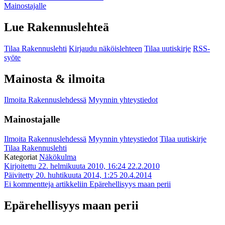
Mainostajalle
Lue Rakennuslehteä
Tilaa Rakennuslehti
Kirjaudu näköislehteen
Tilaa uutiskirje
RSS-
syöte
Mainosta & ilmoita
Ilmoita Rakennuslehdessä
Myynnin yhteystiedot
Mainostajalle
Ilmoita Rakennuslehdessä
Myynnin yhteystiedot
Tilaa uutiskirje
Tilaa Rakennuslehti
Kategoriat
Näkökulma
Kirjoitettu 22. helmikuuta 2010, 16:24
22.2.2010
Päivitetty 20. huhtikuuta 2014, 1:25
20.4.2014
Ei kommentteja
artikkeliin Epärehellisyys maan perii
Epärehellisyys maan perii