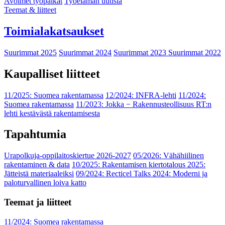
Avoimet työpaikat
Työelämän uutisia
Teemat & liitteet
Toimialakatsaukset
Suurimmat 2025
Suurimmat 2024
Suurimmat 2023
Suurimmat 2022
Kaupalliset liitteet
11/2025: Suomea rakentamassa
12/2024: INFRA-lehti
11/2024:
Suomea rakentamassa
11/2023: Jokka − Rakennusteollisuus RT:n
lehti kestävästä rakentamisesta
Tapahtumia
Urapolkuja-oppilaitoskiertue 2026-2027
05/2026: Vähähiilinen
rakentaminen & data
10/2025: Rakentamisen kiertotalous 2025:
Jätteistä materiaaleiksi
09/2024: Recticel Talks 2024: Moderni ja
paloturvallinen loiva katto
Teemat ja liitteet
11/2024: Suomea rakentamassa