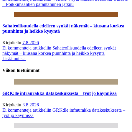
– Poikkimaantien parantaminen jatkuu
Sahateollisuudella edelleen synkät näkymät – kiusana korkea
puunhinta ja heikko kysyntä
Kirjoitettu
7.8.2026
Ei kommentteja
artikkeliin Sahateollisuudella edelleen synkät
näkymät – kiusana korkea puunhinta ja heikko kysyntä
Lisää uutisia
Viikon luetuimmat
GRK:lle infraurakka datakeskuksesta – työt jo käynnissä
Kirjoitettu
3.8.2026
Ei kommentteja
artikkeliin GRK:lle infraurakka datakeskuksesta –
työt jo käynnissä