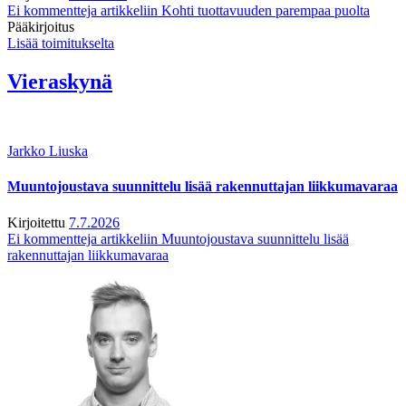
Ei kommentteja
artikkeliin Kohti tuottavuuden parempaa puolta
Pääkirjoitus
Lisää toimitukselta
Vieraskynä
Jarkko Liuska
Muuntojoustava suunnittelu lisää rakennuttajan liikkumavaraa
Kirjoitettu
7.7.2026
Ei kommentteja
artikkeliin Muuntojoustava suunnittelu lisää
rakennuttajan liikkumavaraa