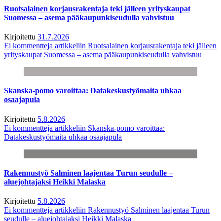
Ruotsalainen korjausrakentaja teki jälleen yrityskaupat
Suomessa – asema pääkaupunkiseudulla vahvistuu
Kirjoitettu
31.7.2026
Ei kommentteja
artikkeliin Ruotsalainen korjausrakentaja teki jälleen
yrityskaupat Suomessa – asema pääkaupunkiseudulla vahvistuu
Skanska-pomo varoittaa: Datakeskustyömaita uhkaa
osaajapula
Kirjoitettu
5.8.2026
Ei kommentteja
artikkeliin Skanska-pomo varoittaa:
Datakeskustyömaita uhkaa osaajapula
Rakennustyö Salminen laajentaa Turun seudulle –
aluejohtajaksi Heikki Malaska
Kirjoitettu
5.8.2026
Ei kommentteja
artikkeliin Rakennustyö Salminen laajentaa Turun
seudulle – aluejohtajaksi Heikki Malaska