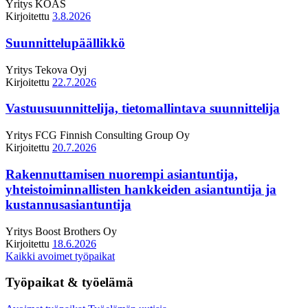
Yritys
KOAS
Kirjoitettu
3.8.2026
Suunnittelupäällikkö
Yritys
Tekova Oyj
Kirjoitettu
22.7.2026
Vastuusuunnittelija, tietomallintava suunnittelija
Yritys
FCG Finnish Consulting Group Oy
Kirjoitettu
20.7.2026
Rakennuttamisen nuorempi asiantuntija,
yhteistoiminnallisten hankkeiden asiantuntija ja
kustannusasiantuntija
Yritys
Boost Brothers Oy
Kirjoitettu
18.6.2026
Kaikki avoimet työpaikat
Työpaikat & työelämä