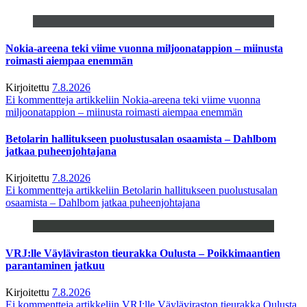
Nokia-areena teki viime vuonna miljoonatappion – miinusta
roimasti aiempaa enemmän
Kirjoitettu
7.8.2026
Ei kommentteja
artikkeliin Nokia-areena teki viime vuonna
miljoonatappion – miinusta roimasti aiempaa enemmän
Betolarin hallitukseen puolustusalan osaamista – Dahlbom
jatkaa puheenjohtajana
Kirjoitettu
7.8.2026
Ei kommentteja
artikkeliin Betolarin hallitukseen puolustusalan
osaamista – Dahlbom jatkaa puheenjohtajana
VRJ:lle Väyläviraston tieurakka Oulusta – Poikkimaantien
parantaminen jatkuu
Kirjoitettu
7.8.2026
Ei kommentteja
artikkeliin VRJ:lle Väyläviraston tieurakka Oulusta