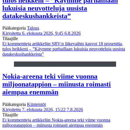
tulos heikkeni – ”Käymme parhaillaan
lukuisia neuvotteluja uusista
datakeskushankkeista”
Pääkategoria
Talous
Kirjoitettu 6. elokuuta 2026, 9:45
6.8.2026
Tilaajille
Ei kommentteja
artikkeliin SRV:n liikevaihto kasvoi 18 prosenttia,
tulos heikkeni – ”Käymme parhaillaan lukuisia neuvotteluja uusista
datakeskushankkeista”
Nokia-areena teki viime vuonna
miljoonatappion – miinusta roimasti
aiempaa enemmän
Pääkategoria
Kiinteistöt
Kirjoitettu 7. elokuuta 2026, 15:22
7.8.2026
Tilaajille
Ei kommentteja
artikkeliin Nokia-areena teki viime vuonna
miljoonatappion – miinusta roimasti aiempaa enemmän