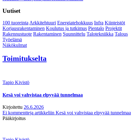
Uutiset
100 tuoreinta
Arkkitehtuuri
Energiatehokkuus
Infra
Kiinteistöt
Korjausrakentaminen
Koulutus ja tutkimus
Pientalo
Projektit
Rakennustuote
Rakentaminen
Suunnittelu
Talotekniikka
Talous
Työelämä
Näkökulmat
Toimitukselta
Tapio Kivistö
Kesä voi vahvistaa elpyvää tunnelmaa
Kirjoitettu
26.6.2026
Ei kommentteja
artikkeliin Kesä voi vahvistaa elpyvää tunnelmaa
Pääkirjoitus
Tapio Kivistö