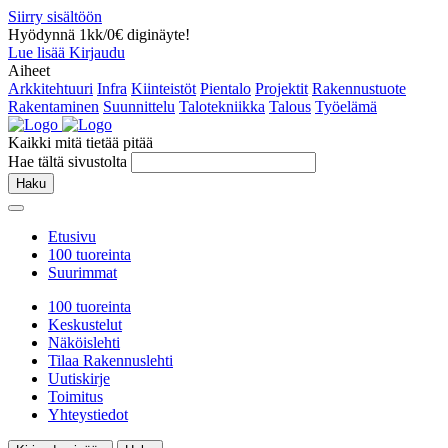
Siirry sisältöön
Hyödynnä 1kk/0€ diginäyte!
Lue lisää
Kirjaudu
Aiheet
Arkkitehtuuri
Infra
Kiinteistöt
Pientalo
Projektit
Rakennustuote
Rakentaminen
Suunnittelu
Talotekniikka
Talous
Työelämä
Kaikki mitä tietää pitää
Hae tältä sivustolta
Haku
Etusivu
100 tuoreinta
Suurimmat
100 tuoreinta
Keskustelut
Näköislehti
Tilaa Rakennuslehti
Uutiskirje
Toimitus
Yhteystiedot