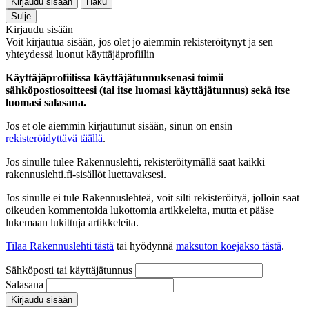
Kirjaudu sisään
Haku
Sulje
Kirjaudu sisään
Voit kirjautua sisään, jos olet jo aiemmin rekisteröitynyt ja sen
yhteydessä luonut käyttäjäprofiilin
Käyttäjäprofiilissa käyttäjätunnuksenasi toimii
sähköpostiosoitteesi (tai itse luomasi käyttäjätunnus) sekä itse
luomasi salasana.
Jos et ole aiemmin kirjautunut sisään, sinun on ensin
rekisteröidyttävä täällä
.
Jos sinulle tulee Rakennuslehti, rekisteröitymällä saat kaikki
rakennuslehti.fi-sisällöt luettavaksesi.
Jos sinulle ei tule Rakennuslehteä, voit silti rekisteröityä, jolloin saat
oikeuden kommentoida lukottomia artikkeleita, mutta et pääse
lukemaan lukittuja artikkeleita.
Tilaa Rakennuslehti tästä
tai hyödynnä
maksuton koejakso tästä
.
Sähköposti tai käyttäjätunnus
Salasana
Kirjaudu sisään