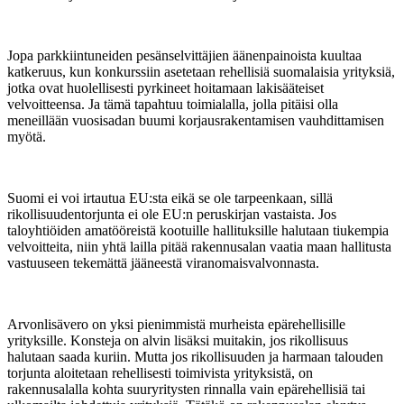
Jopa parkkiintuneiden pesänselvittäjien äänenpainoista kuultaa
katkeruus, kun konkurssiin asetetaan rehellisiä suomalaisia yrityksiä,
jotka ovat huolellisesti pyrkineet hoitamaan lakisääteiset
velvoitteensa. Ja tämä tapahtuu toimialalla, jolla pitäisi olla
meneillään vuosisadan buumi korjausrakentamisen vauhdittamisen
myötä.
Suomi ei voi irtautua EU:sta eikä se ole tarpeenkaan, sillä
rikollisuudentorjunta ei ole EU:n peruskirjan vastaista. Jos
taloyhtiöiden amatööreistä kootuille hallituksille halutaan tiukempia
velvoitteita, niin yhtä lailla pitää rakennusalan vaatia maan hallitusta
vastuuseen tekemättä jääneestä viranomaisvalvonnasta.
Arvonlisävero on yksi pienimmistä murheista epärehellisille
yrityksille. Konsteja on alvin lisäksi muitakin, jos rikollisuus
halutaan saada kuriin. Mutta jos rikollisuuden ja harmaan talouden
torjunta aloitetaan rehellisesti toimivista yrityksistä, on
rakennusalalla kohta suuryritysten rinnalla vain epärehellisiä tai