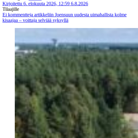
Kirjoitettu 6. elokuuta 2026, 12:59
6.8.2026
Tilaajille
Ei kommentteja
artikkeliin Joensuun uudesta uimahallista kolme
kisaajaa – voittaja selviää syksyllä