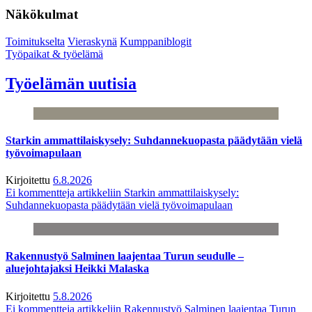
Näkökulmat
Toimitukselta
Vieraskynä
Kumppaniblogit
Työpaikat & työelämä
Työelämän uutisia
Starkin ammattilaiskysely: Suhdannekuopasta päädytään vielä
työvoimapulaan
Kirjoitettu
6.8.2026
Ei kommentteja
artikkeliin Starkin ammattilaiskysely:
Suhdannekuopasta päädytään vielä työvoimapulaan
Rakennustyö Salminen laajentaa Turun seudulle –
aluejohtajaksi Heikki Malaska
Kirjoitettu
5.8.2026
Ei kommentteja
artikkeliin Rakennustyö Salminen laajentaa Turun