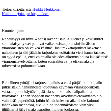
Tietoa kirjoittajasta
Heikki Heikkonen
Kaikki kirjoittajan kirjoitukset
Kuuntele juttu
Rehellisyys on hyve – paitsi rakennusalalla. Pienet ja keskisuuret
suomalaisyritykset painivat vaikeuksissa, joita sinisilmäisten
viranomaisten on vaikea käsittää. Jos urakkatarjoukset lasketaan
nahoilleen ja silti jäädään tarjouksen voittajasta vielä kauas taakse,
on syytä epäillä, ettei voittajalla ole edes aikomus hoitaa lakisääteisiä
viranomaisvelvoitteita, kuten sosiaaliturva- ja eläkemaksuja
tuloveroista puhumattakaan.
Rehellinen yrittäjä ei tarjouskilpailuissa enää pärjää, kun kilpailu
julkisistakin hankinnoista joudutaan käymään vilunkiporukoita
vastaan, jotka käyttävät pääasiassa ulkomaista alipalkattua
työvoimaa. Tähän soppaan käännetty arvonlisäverokäytäntö tuo
vain lisää paperitöitä, joihin hämärämiesten aika ei ole kulunut
tähänkään mennessä, alvi kun on todennäköisesti vain yksi
tilittämättä jäävä maksusuoritus muiden joukossa.