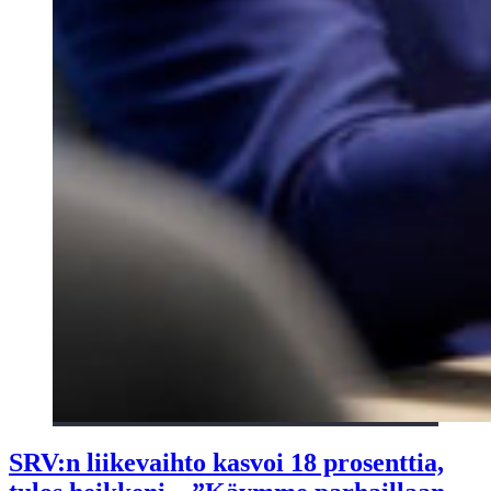
SRV:n liikevaihto kasvoi 18 prosenttia,