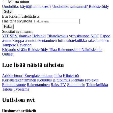
Muista minut
Unohditko käyttäjätunnuksesi?
Unohditko salasanasi?
Rekisteröidy
Sulje
Etsi Rakennuslehti.fistä
Hae tältä sivustolta
Haku
Suositut avainsanat
YIT
SRV
skanska
Helsinki
Tilastokeskus
yrityskauppa
NCC
Espoo
asuntokauppa
asuntorakentaminen
Infra
talotekniikka
rakentaminen
Tampere
Caverion
Kirjaudu sisään
Rekisteröidy
Tilaa Rakennuslehti
Näköislehdet
Uutiset
Lue lisää näistä aiheista
Arkkitehtuuri
Energiatehokkuus
Infra
Kiinteistöt
Korjausrakentaminen
Koulutus ja tutkimus
Pientalo
Projektit
Rakennustuote
Rakentaminen
RaksaTV
Suunnittelu
Talotekniikka
Talous
Työelämä
Uutisissa nyt
Uusimmat artikkelit