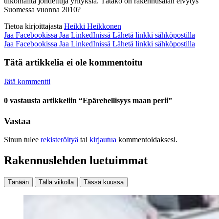
ulkomailta johdettuja yrityksiä. Tätäkö on rakennusalan elvytys
Suomessa vuonna 2010?
Tietoa kirjoittajasta
Heikki Heikkonen
Jaa Facebookissa
Jaa LinkedInissä
Lähetä linkki sähköpostilla
Jaa Facebookissa
Jaa LinkedInissä
Lähetä linkki sähköpostilla
Tätä artikkelia ei ole kommentoitu
Jätä kommentti
0 vastausta artikkeliin “Epärehellisyys maan perii”
Vastaa
Sinun tulee
rekisteröityä
tai
kirjautua
kommentoidaksesi.
Rakennuslehden luetuimmat
Tänään
Tällä viikolla
Tässä kuussa