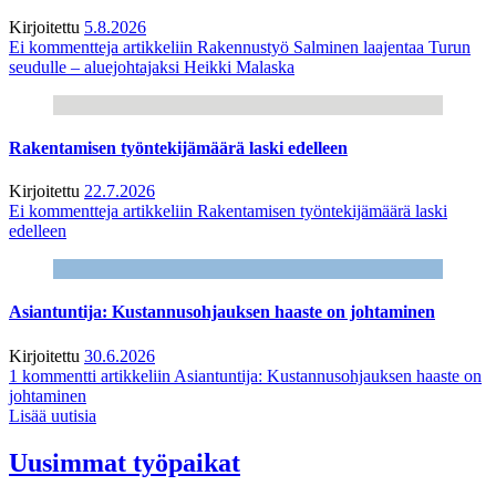
Kirjoitettu
5.8.2026
Ei kommentteja
artikkeliin Rakennustyö Salminen laajentaa Turun
seudulle – aluejohtajaksi Heikki Malaska
Rakentamisen työntekijämäärä laski edelleen
Kirjoitettu
22.7.2026
Ei kommentteja
artikkeliin Rakentamisen työntekijämäärä laski
edelleen
Asiantuntija: Kustannusohjauksen haaste on johtaminen
Kirjoitettu
30.6.2026
1 kommentti
artikkeliin Asiantuntija: Kustannusohjauksen haaste on
johtaminen
Lisää uutisia
Uusimmat työpaikat