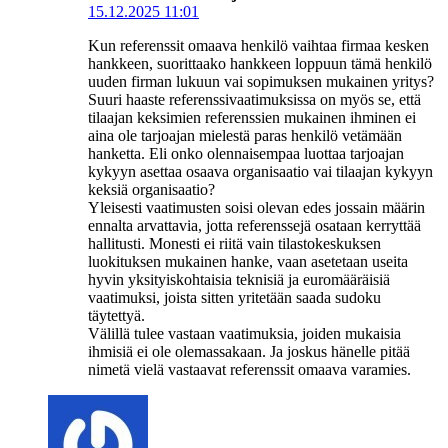
15.12.2025 11:01
Kun referenssit omaava henkilö vaihtaa firmaa kesken
hankkeen, suorittaako hankkeen loppuun tämä henkilö
uuden firman lukuun vai sopimuksen mukainen yritys?
Suuri haaste referenssivaatimuksissa on myös se, että
tilaajan keksimien referenssien mukainen ihminen ei
aina ole tarjoajan mielestä paras henkilö vetämään
hanketta. Eli onko olennaisempaa luottaa tarjoajan
kykyyn asettaa osaava organisaatio vai tilaajan kykyyn
keksiä organisaatio?
Yleisesti vaatimusten soisi olevan edes jossain määrin
ennalta arvattavia, jotta referenssejä osataan kerryttää
hallitusti. Monesti ei riitä vain tilastokeskuksen
luokituksen mukainen hanke, vaan asetetaan useita
hyvin yksityiskohtaisia teknisiä ja euromääräisiä
vaatimuksi, joista sitten yritetään saada sudoku
täytettyä.
Välillä tulee vastaan vaatimuksia, joiden mukaisia
ihmisiä ei ole olemassakaan. Ja joskus hänelle pitää
nimetä vielä vastaavat referenssit omaava varamies.