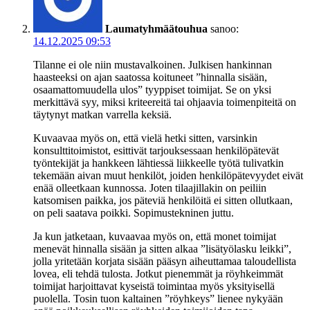
Laumatyhmäätouhua
sanoo:
14.12.2025 09:53
Tilanne ei ole niin mustavalkoinen. Julkisen hankinnan
haasteeksi on ajan saatossa koituneet ”hinnalla sisään,
osaamattomuudella ulos” tyyppiset toimijat. Se on yksi
merkittävä syy, miksi kriteereitä tai ohjaavia toimenpiteitä on
täytynyt matkan varrella keksiä.
Kuvaavaa myös on, että vielä hetki sitten, varsinkin
konsulttitoimistot, esittivät tarjouksessaan henkilöpätevät
työntekijät ja hankkeen lähtiessä liikkeelle työtä tulivatkin
tekemään aivan muut henkilöt, joiden henkilöpätevyydet eivät
enää olleetkaan kunnossa. Joten tilaajillakin on peiliin
katsomisen paikka, jos päteviä henkilöitä ei sitten ollutkaan,
on peli saatava poikki. Sopimustekninen juttu.
Ja kun jatketaan, kuvaavaa myös on, että monet toimijat
menevät hinnalla sisään ja sitten alkaa ”lisätyölasku leikki”,
jolla yritetään korjata sisään pääsyn aiheuttamaa taloudellista
lovea, eli tehdä tulosta. Jotkut pienemmät ja röyhkeimmät
toimijat harjoittavat kyseistä toimintaa myös yksityisellä
puolella. Tosin tuon kaltainen ”röyhkeys” lienee nykyään