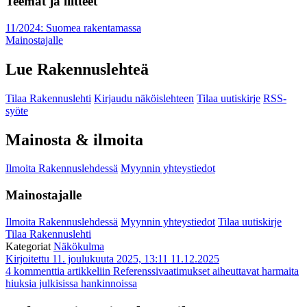
Teemat ja liitteet
11/2024: Suomea rakentamassa
Mainostajalle
Lue Rakennuslehteä
Tilaa Rakennuslehti
Kirjaudu näköislehteen
Tilaa uutiskirje
RSS-
syöte
Mainosta & ilmoita
Ilmoita Rakennuslehdessä
Myynnin yhteystiedot
Mainostajalle
Ilmoita Rakennuslehdessä
Myynnin yhteystiedot
Tilaa uutiskirje
Tilaa Rakennuslehti
Kategoriat
Näkökulma
Kirjoitettu 11. joulukuuta 2025, 13:11
11.12.2025
4 kommenttia
artikkeliin Referenssivaatimukset aiheuttavat harmaita
hiuksia julkisissa hankinnoissa