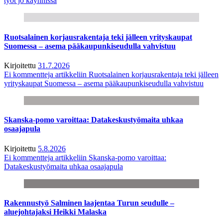
työt jo käynnissä
Ruotsalainen korjausrakentaja teki jälleen yrityskaupat
Suomessa – asema pääkaupunkiseudulla vahvistuu
Kirjoitettu
31.7.2026
Ei kommentteja
artikkeliin Ruotsalainen korjausrakentaja teki jälleen
yrityskaupat Suomessa – asema pääkaupunkiseudulla vahvistuu
Skanska-pomo varoittaa: Datakeskustyömaita uhkaa
osaajapula
Kirjoitettu
5.8.2026
Ei kommentteja
artikkeliin Skanska-pomo varoittaa:
Datakeskustyömaita uhkaa osaajapula
Rakennustyö Salminen laajentaa Turun seudulle –
aluejohtajaksi Heikki Malaska