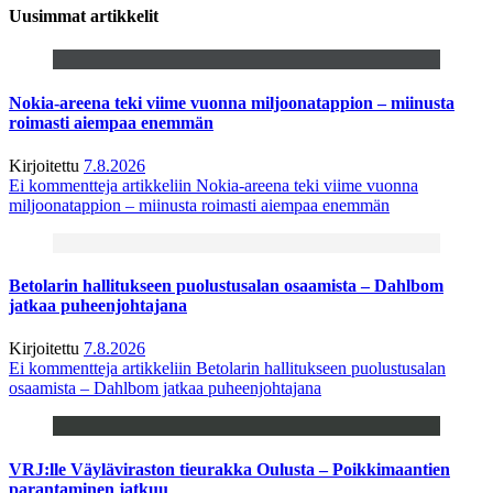
Uusimmat artikkelit
Nokia-areena teki viime vuonna miljoonatappion – miinusta
roimasti aiempaa enemmän
Kirjoitettu
7.8.2026
Ei kommentteja
artikkeliin Nokia-areena teki viime vuonna
miljoonatappion – miinusta roimasti aiempaa enemmän
Betolarin hallitukseen puolustusalan osaamista – Dahlbom
jatkaa puheenjohtajana
Kirjoitettu
7.8.2026
Ei kommentteja
artikkeliin Betolarin hallitukseen puolustusalan
osaamista – Dahlbom jatkaa puheenjohtajana
VRJ:lle Väyläviraston tieurakka Oulusta – Poikkimaantien
parantaminen jatkuu