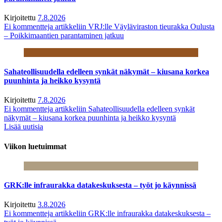
Kirjoitettu
7.8.2026
Ei kommentteja
artikkeliin VRJ:lle Väyläviraston tieurakka Oulusta
– Poikkimaantien parantaminen jatkuu
Sahateollisuudella edelleen synkät näkymät – kiusana korkea
puunhinta ja heikko kysyntä
Kirjoitettu
7.8.2026
Ei kommentteja
artikkeliin Sahateollisuudella edelleen synkät
näkymät – kiusana korkea puunhinta ja heikko kysyntä
Lisää uutisia
Viikon luetuimmat
GRK:lle infraurakka datakeskuksesta – työt jo käynnissä
Kirjoitettu
3.8.2026
Ei kommentteja
artikkeliin GRK:lle infraurakka datakeskuksesta –