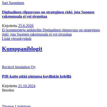
Sari Suominen
Digitaalinen riippuvuus on strateginen riski, jota Suomen
rakennusala ei voi sivuuttaa
Kirjoitettu
25.6.2026
Ei kommentteja
artikkeliin Digitaalinen riippuvuus on strateginen
riski, jota Suomen rakennusala ei voi sivuuttaa
Lisää vieraskynästä
Kumppaniblogit
Recticel Insulation Oy
PIR-katto pitää pintansa kovillakin keleillä
Kirjoitettu
21.10.2024
Ilmoitus
Thomas Lindstrom