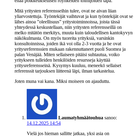
enää poikkeuksellisen röyhkeiden toimijoiden tapa.
Mitä yritysten referensseihin tulee, ovat ne aivan liian
yliarvostettuja. Työntekijät vaihtuvat ja kun työntekijät ovat se
lähes ainoa ”oleellisuus” yritystoiminnoissa, joista tässä
yhteydessä keskustellaan, niin yritysten referensseillä on
melko mitätön merkitys, muuta kuin taloudellisen kantokyvyn
näkökulmasta. On myös tuoreita yrityksiä, varsinkin
konsultoinnissa, joiden ikä voi olla 2-3 vuotta ja he ovat
yritysreferenssien mukaan rakennuttaneet puoli Suomea ja
palan Venäjää. Miten sellaiseen pitäisi suhtautua, voiko
yritykseen tulleiden henkilöiden resursseja käyttää
yritysreferensseinä. Kysymys kuuluu, meneekö sellaiset
referenssit tarjouksen liitteenä läpi, ilman tarkastelua.
Joten muna vai kana. Miksi moiseen on ajauduttu.
Laumatyhmäätouhua
sanoo:
14.12.2025 14:54
Vielä jos hieman sallitte jatkaa, yksi asia on