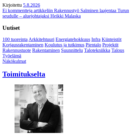
Kirjoitettu
5.8.2026
Ei kommentteja
artikkeliin Rakennustyö Salminen laajentaa Turun
seudulle – aluejohtajaksi Heikki Malaska
Uutiset
100 tuoreinta
Arkkitehtuuri
Energiatehokkuus
Infra
Kiinteistöt
Korjausrakentaminen
Koulutus ja tutkimus
Pientalo
Projektit
Rakennustuote
Rakentaminen
Suunnittelu
Talotekniikka
Talous
Työelämä
Näkökulmat
Toimitukselta