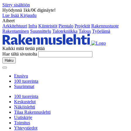
Siirry sisältöön
Hyödynnä 1kk/0€ diginäyte!
Lue lisää
Kirjaudu
Aiheet
Arkkitehtuuri
Infra
Kiinteistöt
Pientalo
Projektit
Rakennustuote
Rakentaminen
Suunnittelu
Talotekniikka
Talous
Työelämä
Kaikki mitä tietää pitää
Hae tältä sivustolta
Haku
Etusivu
100 tuoreinta
Suurimmat
100 tuoreinta
Keskustelut
Näköislehti
Tilaa Rakennuslehti
Uutiskirje
Toimitus
Yhteystiedot