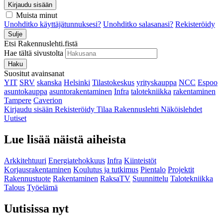
Kirjaudu sisään
Muista minut
Unohditko käyttäjätunnuksesi?
Unohditko salasanasi?
Rekisteröidy
Sulje
Etsi Rakennuslehti.fistä
Hae tältä sivustolta
Haku
Suositut avainsanat
YIT
SRV
skanska
Helsinki
Tilastokeskus
yrityskauppa
NCC
Espoo
asuntokauppa
asuntorakentaminen
Infra
talotekniikka
rakentaminen
Tampere
Caverion
Kirjaudu sisään
Rekisteröidy
Tilaa Rakennuslehti
Näköislehdet
Uutiset
Lue lisää näistä aiheista
Arkkitehtuuri
Energiatehokkuus
Infra
Kiinteistöt
Korjausrakentaminen
Koulutus ja tutkimus
Pientalo
Projektit
Rakennustuote
Rakentaminen
RaksaTV
Suunnittelu
Talotekniikka
Talous
Työelämä
Uutisissa nyt