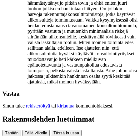
hämmästyttänyt jo pitkän tovin ja ehkä eniten juuri
tuohon julkiseen hankintaan liittyen. On joitakin
harvoja rakennuttajakonsulttitoimistoja, jotka käyttävät
alikonsultteja toiminnassaan. Vaikka kysymyksessä olisi
heidän edustamansa tavanomainen konsultointitoiminta,
pyritään vastuuta ja muutenkin minimaalisia riskejä
siirtämään alikonsulteille, keskittymällä röyhkeästi vain
välistä laskuttajan rooliin. Miten moinen toiminta edes
sallitaan alalla, edelleen. Itse ajattelen niin, että
alikonsultointia hyväksi käyttävät konsultointiyritykset
muodostavat jo heti kärkeen mielikuvan
epäluotettavuutta ja vastuunpakoilua edustavista
toimijoista, pelkistä välistä laskuttajista. Aihe johon olisi
jatkossa julkisenkin hankinnan osalta syytä keskittää
ajatuksia, miksi moinen hyväksytään.
Vastaa
Sinun tulee
rekisteröityä
tai
kirjautua
kommentoidaksesi.
Rakennuslehden luetuimmat
Tänään
Tällä viikolla
Tässä kuussa