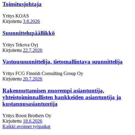
Toimitusjohtaja
Yritys
KOAS
Kirjoitettu
3.8.2026
Suunnittelupäällikkö
Yritys
Tekova Oyj
Kirjoitettu
22.7.2026
Vastuusuunnittelija, tietomallintava suunnittelija
Yritys
FCG Finnish Consulting Group Oy
Kirjoitettu
20.7.2026
Rakennuttamisen nuorempi asiantuntija,
yhteistoiminnallisten hankkeiden asiantuntija ja
kustannusasiantuntija
Yritys
Boost Brothers Oy
Kirjoitettu
18.6.2026
Kaikki avoimet työpaikat