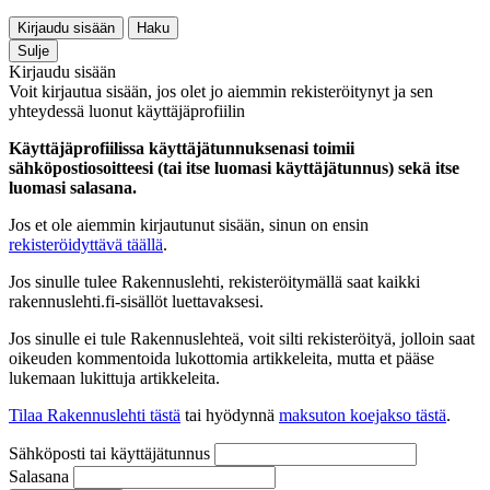
Kirjaudu sisään
Haku
Sulje
Kirjaudu sisään
Voit kirjautua sisään, jos olet jo aiemmin rekisteröitynyt ja sen
yhteydessä luonut käyttäjäprofiilin
Käyttäjäprofiilissa käyttäjätunnuksenasi toimii
sähköpostiosoitteesi (tai itse luomasi käyttäjätunnus) sekä itse
luomasi salasana.
Jos et ole aiemmin kirjautunut sisään, sinun on ensin
rekisteröidyttävä täällä
.
Jos sinulle tulee Rakennuslehti, rekisteröitymällä saat kaikki
rakennuslehti.fi-sisällöt luettavaksesi.
Jos sinulle ei tule Rakennuslehteä, voit silti rekisteröityä, jolloin saat
oikeuden kommentoida lukottomia artikkeleita, mutta et pääse
lukemaan lukittuja artikkeleita.
Tilaa Rakennuslehti tästä
tai hyödynnä
maksuton koejakso tästä
.
Sähköposti tai käyttäjätunnus
Salasana