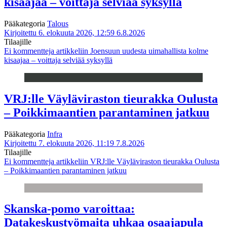
kisaajaa – voittaja selviää syksyllä
Pääkategoria
Talous
Kirjoitettu 6. elokuuta 2026, 12:59
6.8.2026
Tilaajille
Ei kommentteja
artikkeliin Joensuun uudesta uimahallista kolme
kisaajaa – voittaja selviää syksyllä
VRJ:lle Väyläviraston tieurakka Oulusta
– Poikkimaantien parantaminen jatkuu
Pääkategoria
Infra
Kirjoitettu 7. elokuuta 2026, 11:19
7.8.2026
Tilaajille
Ei kommentteja
artikkeliin VRJ:lle Väyläviraston tieurakka Oulusta
– Poikkimaantien parantaminen jatkuu
Skanska-pomo varoittaa:
Datakeskustyömaita uhkaa osaajapula