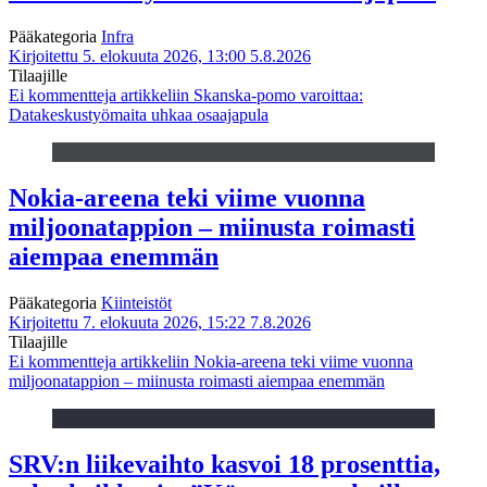
Pääkategoria
Infra
Kirjoitettu 5. elokuuta 2026, 13:00
5.8.2026
Tilaajille
Ei kommentteja
artikkeliin Skanska-pomo varoittaa:
Datakeskustyömaita uhkaa osaajapula
Nokia-areena teki viime vuonna
miljoonatappion – miinusta roimasti
aiempaa enemmän
Pääkategoria
Kiinteistöt
Kirjoitettu 7. elokuuta 2026, 15:22
7.8.2026
Tilaajille
Ei kommentteja
artikkeliin Nokia-areena teki viime vuonna
miljoonatappion – miinusta roimasti aiempaa enemmän
SRV:n liikevaihto kasvoi 18 prosenttia,