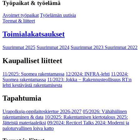
Työpaikat & työelämä
Avoimet työpaikat
Työelämän uutisia
Teemat & liitteet
Toimialakatsaukset
Suurimmat 2025
Suurimmat 2024
Suurimmat 2023
Suurimmat 2022
Kaupalliset liitteet
11/2025: Suomea rakentamassa
12/2024: INFRA-lehti
11/2024:
Suomea rakentamassa
11/2023: Jokka − Rakennusteollisuus RT:n
lehti kestävästä rakentamisesta
Tapahtumia
Urapolkuja-oppilaitoskiertue 2026-2027
05/2026: Vähähiilinen
rakentaminen & data
10/2025: Rakentamisen kiertotalous 2025:
Jätteistä materiaaleiksi
09/2024: Recticel Talks 2024: Moderni ja
paloturvallinen loiva katto