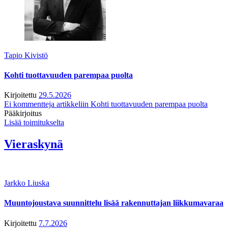
Tapio Kivistö
Kohti tuottavuuden parempaa puolta
Kirjoitettu
29.5.2026
Ei kommentteja
artikkeliin Kohti tuottavuuden parempaa puolta
Pääkirjoitus
Lisää toimitukselta
Vieraskynä
Jarkko Liuska
Muuntojoustava suunnittelu lisää rakennuttajan liikkumavaraa
Kirjoitettu
7.7.2026