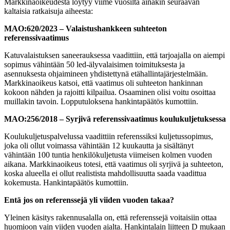
Markkinaoikeudesta löytyy viime vuosilta ainakin seuraavan
kaltaisia ratkaisuja aiheesta:
MAO:620/2023 – Valaistushankkeen suhteeton
referenssivaatimus
Katuvalaistuksen saneerauksessa vaadittiin, että tarjoajalla on aiempi
sopimus vähintään 50 led-älyvalaisimen toimituksesta ja
asennuksesta ohjaimineen yhdistettynä etähallintajärjestelmään.
Markkinaoikeus katsoi, että vaatimus oli suhteeton hankinnan
kokoon nähden ja rajoitti kilpailua. Osaaminen olisi voitu osoittaa
muillakin tavoin. Lopputuloksena hankintapäätös kumottiin.
MAO:256/2018 – Syrjivä referenssivaatimus koulukuljetuksessa
Koulukuljetuspalvelussa vaadittiin referenssiksi kuljetussopimus,
joka oli ollut voimassa vähintään 12 kuukautta ja sisältänyt
vähintään 100 tuntia henkilökuljetusta viimeisen kolmen vuoden
aikana. Markkinaoikeus totesi, että vaatimus oli syrjivä ja suhteeton,
koska alueella ei ollut realistista mahdollisuutta saada vaadittua
kokemusta. Hankintapäätös kumottiin.
Entä jos on referenssejä yli viiden vuoden takaa?
Yleinen käsitys rakennusalalla on, että referenssejä voitaisiin ottaa
huomioon vain viiden vuoden ajalta. Hankintalain liitteen D mukaan