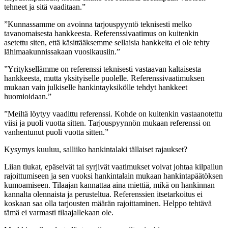
tehneet ja sitä vaaditaan.”
”Kunnassamme on avoinna tarjouspyyntö teknisesti melko
tavanomaisesta hankkeesta. Referenssivaatimus on kuitenkin
asetettu siten, että käsittääksemme sellaisia hankkeita ei ole tehty
lähimaakunnissakaan vuosikausiin.”
”Yrityksellämme on referenssi teknisesti vastaavan kaltaisesta
hankkeesta, mutta yksityiselle puolelle. Referenssivaatimuksen
mukaan vain julkiselle hankintayksikölle tehdyt hankkeet
huomioidaan.”
”Meiltä löytyy vaadittu referenssi. Kohde on kuitenkin vastaanotettu
viisi ja puoli vuotta sitten. Tarjouspyynnön mukaan referenssi on
vanhentunut puoli vuotta sitten.”
Kysymys kuuluu, salliiko hankintalaki tällaiset rajaukset?
Liian tiukat, epäselvät tai syrjivät vaatimukset voivat johtaa kilpailun
rajoittumiseen ja sen vuoksi hankintalain mukaan hankintapäätöksen
kumoamiseen. Tilaajan kannattaa aina miettiä, mikä on hankinnan
kannalta olennaista ja perusteltua. Referenssien itsetarkoitus ei
koskaan saa olla tarjousten määrän rajoittaminen. Helppo tehtävä
tämä ei varmasti tilaajallekaan ole.