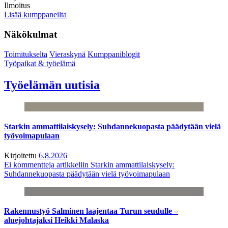
Ilmoitus
Lisää kumppaneilta
Näkökulmat
Toimitukselta
Vieraskynä
Kumppaniblogit
Työpaikat & työelämä
Työelämän uutisia
Starkin ammattilaiskysely: Suhdannekuopasta päädytään vielä
työvoimapulaan
Kirjoitettu
6.8.2026
Ei kommentteja
artikkeliin Starkin ammattilaiskysely:
Suhdannekuopasta päädytään vielä työvoimapulaan
Rakennustyö Salminen laajentaa Turun seudulle –
aluejohtajaksi Heikki Malaska