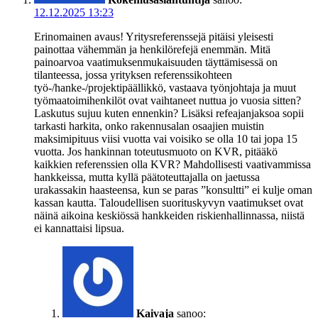
12.12.2025 13:23
Erinomainen avaus! Yritysreferenssejä pitäisi yleisesti
painottaa vähemmän ja henkilörefejä enemmän. Mitä
painoarvoa vaatimuksenmukaisuuden täyttämisessä on
tilanteessa, jossa yrityksen referenssikohteen
työ-/hanke-/projektipäällikkö, vastaava työnjohtaja ja muut
työmaatoimihenkilöt ovat vaihtaneet nuttua jo vuosia sitten?
Laskutus sujuu kuten ennenkin? Lisäksi refeajanjaksoa sopii
tarkasti harkita, onko rakennusalan osaajien muistin
maksimipituus viisi vuotta vai voisiko se olla 10 tai jopa 15
vuotta. Jos hankinnan toteutusmuoto on KVR, pitääkö
kaikkien referenssien olla KVR? Mahdollisesti vaativammissa
hankkeissa, mutta kyllä päätoteuttajalla on jaetussa
urakassakin haasteensa, kun se paras ”konsultti” ei kulje oman
kassan kautta. Taloudellisen suorituskyvyn vaatimukset ovat
näinä aikoina keskiössä hankkeiden riskienhallinnassa, niistä
ei kannattaisi lipsua.
Kaivaja
sanoo: