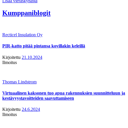
Lisää vieraskynästä
Kumppaniblogit
Recticel Insulation Oy
PIR-katto pitää pintansa kovillakin keleillä
Kirjoitettu
21.10.2024
Ilmoitus
Thomas Lindstrom
Virtuaalinen kaksonen tuo apua rakennuksien suunnitteluun ja
kestävyystavoitteiden saavuttamiseen
Kirjoitettu
24.6.2024
Ilmoitus