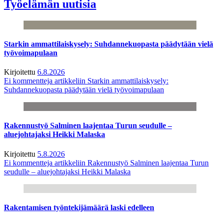
Työelämän uutisia
Starkin ammattilaiskysely: Suhdannekuopasta päädytään vielä
työvoimapulaan
Kirjoitettu
6.8.2026
Ei kommentteja
artikkeliin Starkin ammattilaiskysely:
Suhdannekuopasta päädytään vielä työvoimapulaan
Rakennustyö Salminen laajentaa Turun seudulle –
aluejohtajaksi Heikki Malaska
Kirjoitettu
5.8.2026
Ei kommentteja
artikkeliin Rakennustyö Salminen laajentaa Turun
seudulle – aluejohtajaksi Heikki Malaska
Rakentamisen työntekijämäärä laski edelleen