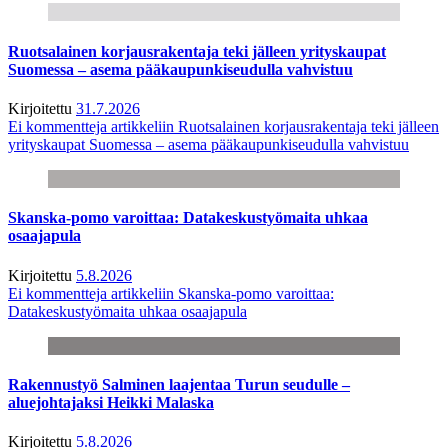
Ruotsalainen korjausrakentaja teki jälleen yrityskaupat
Suomessa – asema pääkaupunkiseudulla vahvistuu
Kirjoitettu
31.7.2026
Ei kommentteja
artikkeliin Ruotsalainen korjausrakentaja teki jälleen
yrityskaupat Suomessa – asema pääkaupunkiseudulla vahvistuu
Skanska-pomo varoittaa: Datakeskustyömaita uhkaa
osaajapula
Kirjoitettu
5.8.2026
Ei kommentteja
artikkeliin Skanska-pomo varoittaa:
Datakeskustyömaita uhkaa osaajapula
Rakennustyö Salminen laajentaa Turun seudulle –
aluejohtajaksi Heikki Malaska
Kirjoitettu
5.8.2026