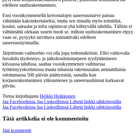
edelleen uudisrakentaminen.
Ensi vuosikymmenellä kerrostalojen saneeraustarve paisuu
vähintään kaksinkertaiseksi, mutta sen rinnalla myös toimitilat,
koulut, sairaalat ja infra rapistuvat yhä kiihtyvällä tahdilla. Tällöin ei
välttämättä olekaan suurin huoli se, milloin uudisrakentaminen elpyy
vaan se, pysyykö tarvittava ammattiväki edelleen
saneeraustyömailla.
Järjettömin vaihtoehto voi olla jopa todennäköisin. Ellei valtiovalta
havahdu täydennys- ja jatkokoulutustarpeen tyydyttämiseen
kiivaassa tahdissa, saattaa vuosikymmenen vaihtuessa
työttömyyskortistossa maata tuhansia rakennusalan ammattilaisia
odottamassa 500 päivän päättymistä, samalla kun
korjausrakentaminen ylikuumenee ja saneeraushinnat karkaavat
pilviin.
Tietoa kirjoittajasta
Heikki Heikkonen
Jaa Facebookissa
Jaa LinkedInissä
Lähetä linkki sähköpostilla
Jaa Facebookissa
Jaa LinkedInissä
Lähetä linkki sähköpostilla
Tätä artikkelia ei ole kommentoitu
Jätä kommentti