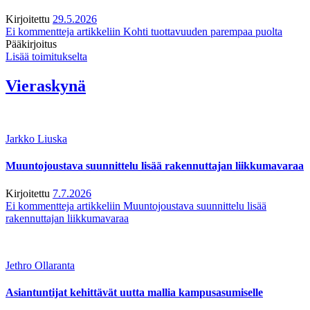
Kirjoitettu
29.5.2026
Ei kommentteja
artikkeliin Kohti tuottavuuden parempaa puolta
Pääkirjoitus
Lisää toimitukselta
Vieraskynä
Jarkko Liuska
Muuntojoustava suunnittelu lisää rakennuttajan liikkumavaraa
Kirjoitettu
7.7.2026
Ei kommentteja
artikkeliin Muuntojoustava suunnittelu lisää
rakennuttajan liikkumavaraa
Jethro Ollaranta
Asiantuntijat kehittävät uutta mallia kampusasumiselle