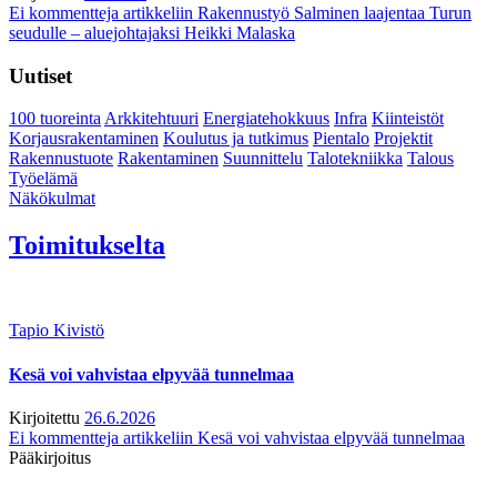
Ei kommentteja
artikkeliin Rakennustyö Salminen laajentaa Turun
seudulle – aluejohtajaksi Heikki Malaska
Uutiset
100 tuoreinta
Arkkitehtuuri
Energiatehokkuus
Infra
Kiinteistöt
Korjausrakentaminen
Koulutus ja tutkimus
Pientalo
Projektit
Rakennustuote
Rakentaminen
Suunnittelu
Talotekniikka
Talous
Työelämä
Näkökulmat
Toimitukselta
Tapio Kivistö
Kesä voi vahvistaa elpyvää tunnelmaa
Kirjoitettu
26.6.2026
Ei kommentteja
artikkeliin Kesä voi vahvistaa elpyvää tunnelmaa
Pääkirjoitus