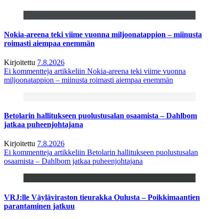
Nokia-areena teki viime vuonna miljoonatappion – miinusta
roimasti aiempaa enemmän
Kirjoitettu
7.8.2026
Ei kommentteja
artikkeliin Nokia-areena teki viime vuonna
miljoonatappion – miinusta roimasti aiempaa enemmän
Betolarin hallitukseen puolustusalan osaamista – Dahlbom
jatkaa puheenjohtajana
Kirjoitettu
7.8.2026
Ei kommentteja
artikkeliin Betolarin hallitukseen puolustusalan
osaamista – Dahlbom jatkaa puheenjohtajana
VRJ:lle Väyläviraston tieurakka Oulusta – Poikkimaantien
parantaminen jatkuu