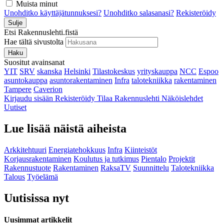
Muista minut
Unohditko käyttäjätunnuksesi?
Unohditko salasanasi?
Rekisteröidy
Sulje
Etsi Rakennuslehti.fistä
Hae tältä sivustolta
Haku
Suositut avainsanat
YIT
SRV
skanska
Helsinki
Tilastokeskus
yrityskauppa
NCC
Espoo
asuntokauppa
asuntorakentaminen
Infra
talotekniikka
rakentaminen
Tampere
Caverion
Kirjaudu sisään
Rekisteröidy
Tilaa Rakennuslehti
Näköislehdet
Uutiset
Lue lisää näistä aiheista
Arkkitehtuuri
Energiatehokkuus
Infra
Kiinteistöt
Korjausrakentaminen
Koulutus ja tutkimus
Pientalo
Projektit
Rakennustuote
Rakentaminen
RaksaTV
Suunnittelu
Talotekniikka
Talous
Työelämä
Uutisissa nyt
Uusimmat artikkelit