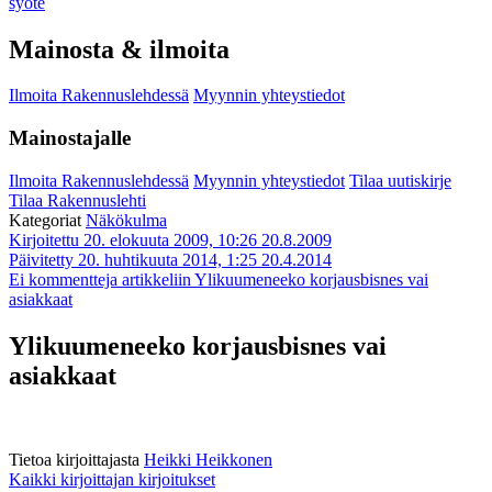
syöte
Mainosta & ilmoita
Ilmoita Rakennuslehdessä
Myynnin yhteystiedot
Mainostajalle
Ilmoita Rakennuslehdessä
Myynnin yhteystiedot
Tilaa uutiskirje
Tilaa Rakennuslehti
Kategoriat
Näkökulma
Kirjoitettu 20. elokuuta 2009, 10:26
20.8.2009
Päivitetty 20. huhtikuuta 2014, 1:25
20.4.2014
Ei kommentteja
artikkeliin Ylikuumeneeko korjausbisnes vai
asiakkaat
Ylikuumeneeko korjausbisnes vai
asiakkaat
Tietoa kirjoittajasta
Heikki Heikkonen
Kaikki kirjoittajan kirjoitukset