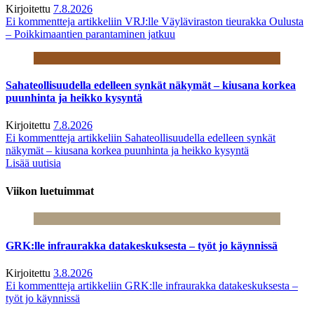
Kirjoitettu
7.8.2026
Ei kommentteja
artikkeliin VRJ:lle Väyläviraston tieurakka Oulusta
– Poikkimaantien parantaminen jatkuu
Sahateollisuudella edelleen synkät näkymät – kiusana korkea
puunhinta ja heikko kysyntä
Kirjoitettu
7.8.2026
Ei kommentteja
artikkeliin Sahateollisuudella edelleen synkät
näkymät – kiusana korkea puunhinta ja heikko kysyntä
Lisää uutisia
Viikon luetuimmat
GRK:lle infraurakka datakeskuksesta – työt jo käynnissä
Kirjoitettu
3.8.2026
Ei kommentteja
artikkeliin GRK:lle infraurakka datakeskuksesta –
työt jo käynnissä