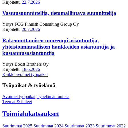
Kirjoitettu
22.7.2026
Vastuusuunnittelija, tietomallintava suunnittelija
Yritys
FCG Finnish Consulting Group Oy
Kirjoitettu
20.7.2026
Rakennuttamisen nuorempi asiantuntija,
yhteistoiminnallisten hankkeiden asiantuntija ja
kustannusasiantuntija
Yritys
Boost Brothers Oy
Kirjoitettu
18.6.2026
Kaikki avoimet työpaikat
Työpaikat & työelämä
Avoimet työpaikat
Työelämän uutisia
Teemat & liitteet
Toimialakatsaukset
Suurimmat 2025
Suurimmat 2024
Suurimmat 2023
Suurimmat 2022