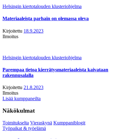
Helsingin kiertotalouden klusteriohjelma
Materiaaleista parhain on olemassa oleva
Kirjoitettu
18.9.2023
Ilmoitus
Helsingin kiertotalouden klusteriohjelma
Parempaa tietoa kierrätysmateriaaleista kaivataan
rakennusalalla
Kirjoitettu
21.8.2023
Ilmoitus
Lisää kumppaneilta
Näkökulmat
Toimitukselta
Vieraskynä
Kumppaniblogit
Työpaikat & työelämä