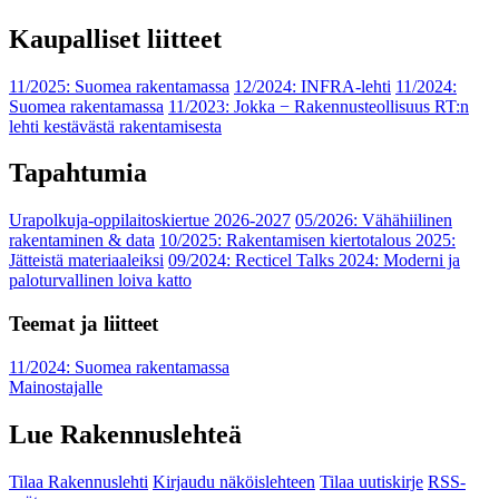
Kaupalliset liitteet
11/2025: Suomea rakentamassa
12/2024: INFRA-lehti
11/2024:
Suomea rakentamassa
11/2023: Jokka − Rakennusteollisuus RT:n
lehti kestävästä rakentamisesta
Tapahtumia
Urapolkuja-oppilaitoskiertue 2026-2027
05/2026: Vähähiilinen
rakentaminen & data
10/2025: Rakentamisen kiertotalous 2025:
Jätteistä materiaaleiksi
09/2024: Recticel Talks 2024: Moderni ja
paloturvallinen loiva katto
Teemat ja liitteet
11/2024: Suomea rakentamassa
Mainostajalle
Lue Rakennuslehteä
Tilaa Rakennuslehti
Kirjaudu näköislehteen
Tilaa uutiskirje
RSS-