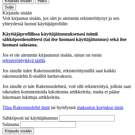
Kirjaudu sisään
Haku
Sulje
Kirjaudu sisään
Voit kirjautua sisään, jos olet jo aiemmin rekisteröitynyt ja sen
yhteydessä luonut käyttäjäprofiilin
Käyttäjäprofiilissa käyttäjätunnuksenasi toimii
sähköpostiosoitteesi (tai itse luomasi käyttäjätunnus) sekä itse
luomasi salasana.
Jos et ole aiemmin kirjautunut sisään, sinun on ensin
rekisteröidyttävä täällä
.
Jos sinulle tulee Rakennuslehti, rekisteröitymällä saat kaikki
rakennuslehti.fi-sisällöt luettavaksesi.
Jos sinulle ei tule Rakennuslehteä, voit silti rekisteröityä, jolloin saat
oikeuden kommentoida lukottomia artikkeleita, mutta et pääse
lukemaan lukittuja artikkeleita.
Tilaa Rakennuslehti tästä
tai hyödynnä
maksuton koejakso tästä
.
Sähköposti tai käyttäjätunnus
Salasana
Kirjaudu sisään