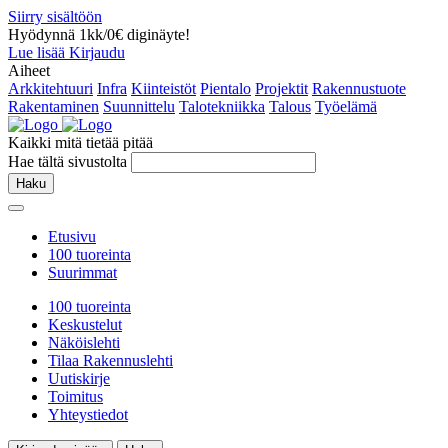
Siirry sisältöön
Hyödynnä 1kk/0€ diginäyte!
Lue lisää
Kirjaudu
Aiheet
Arkkitehtuuri
Infra
Kiinteistöt
Pientalo
Projektit
Rakennustuote
Rakentaminen
Suunnittelu
Talotekniikka
Talous
Työelämä
Kaikki mitä tietää pitää
Hae tältä sivustolta
Haku
Etusivu
100 tuoreinta
Suurimmat
100 tuoreinta
Keskustelut
Näköislehti
Tilaa Rakennuslehti
Uutiskirje
Toimitus
Yhteystiedot