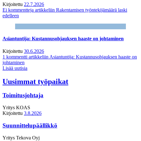
Kirjoitettu
22.7.2026
Ei kommentteja
artikkeliin Rakentamisen työntekijämäärä laski
edelleen
Asiantuntija: Kustannusohjauksen haaste on johtaminen
Kirjoitettu
30.6.2026
1 kommentti
artikkeliin Asiantuntija: Kustannusohjauksen haaste on
johtaminen
Lisää uutisia
Uusimmat työpaikat
Toimitusjohtaja
Yritys
KOAS
Kirjoitettu
3.8.2026
Suunnittelupäällikkö
Yritys
Tekova Oyj