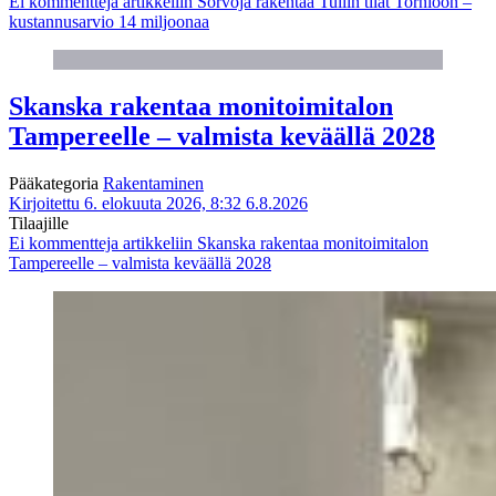
Ei kommentteja
artikkeliin Sorvoja rakentaa Tullin tilat Tornioon –
kustannusarvio 14 miljoonaa
Skanska rakentaa monitoimitalon
Tampereelle – valmista keväällä 2028
Pääkategoria
Rakentaminen
Kirjoitettu 6. elokuuta 2026, 8:32
6.8.2026
Tilaajille
Ei kommentteja
artikkeliin Skanska rakentaa monitoimitalon
Tampereelle – valmista keväällä 2028