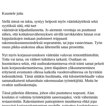
Kuuntele juttu
Siellä missä on tukia, syntyy helposti myös väärinkäytöksiä sekä
syytöksiä siitä, että tuet
vääristävät kilpailutilannetta. Jo aiemmin verottaja on puuttunut
siihen, että kotitalousvähennyksen siivillä tarvikkeiden hinnat ovat
loppulaskujen mukaan pudonneet reippaasti
rakennuskustannusindeksiä nopeammin, tai jopa vastavirtaan. Työn
osuus pikku-urakoissa alkaa lähennellä sataa prosenttia.
Nyt myös korjausavustuksen väitetään valuvan remonttihintoihin.
Totta vai tarua, on väitteet tutkittava tarkasti. Osaltaan on
huomioitava sekin, että uudisrakentamisessa eivät toimi samat pelurit
kuin korjausrakentamisessa, joten tilapäinen ylikuumeneminen
erityisesti avustusten ollessa katkolla vuodenvaihteessa on hyvinkin
todennäköistä. Tämä siitäkin huolimatta, että kilometritehtaalle valuu
samanaikaisesti tuhansittain rakennusalan työntekijöitä. Mutta he
ovatkin uudisrakentajia.
Tässä piileekin dilemma, johon olisi puututtava nopeasti. Alan
koulutus ei valmista työntekijöitä saneeraajaksi, vielä vähemmän
restaurointiin. Rakentamisen painopisteen muuttuessa ehkä jopa
pysyvästi korjausrakentamisen puolelle, painottuu koulutuksessa