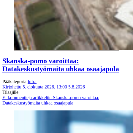
Skanska-pomo varoittaa:
Datakeskustyömaita uhkaa osaajapula
Pääkategoria
Infra
Kirjoitettu 5. elokuuta 2026, 13:00
5.8.2026
Tilaajille
Ei kommentteja
artikkeliin Skanska-pomo varoittaa:
Datakeskustyömaita uhkaa osaajapula