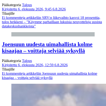
Pääkategoria
Talous
Kirjoitettu 6. elokuuta 2026, 9:45
6.8.2026
Tilaajille
Ei kommentteja
artikkeliin SRV:n liikevaihto kasvoi 18 prosenttia,
tulos heikkeni – ”Käymme parhaillaan lukuisia neuvotteluja uusista
datakeskushankkeista”
Joensuun uudesta uimahallista kolme
kisaajaa – voittaja selviää syksyllä
Pääkategoria
Talous
Kirjoitettu 6. elokuuta 2026, 12:59
6.8.2026
Tilaajille
Ei kommentteja
artikkeliin Joensuun uudesta uimahallista kolme
kisaajaa – voittaja selviää syksyllä