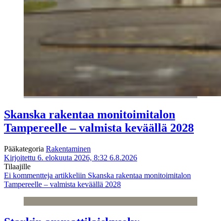
Skanska rakentaa monitoimitalon
Tampereelle – valmista keväällä 2028
Pääkategoria
Rakentaminen
Kirjoitettu 6. elokuuta 2026, 8:32
6.8.2026
Tilaajille
Ei kommentteja
artikkeliin Skanska rakentaa monitoimitalon
Tampereelle – valmista keväällä 2028