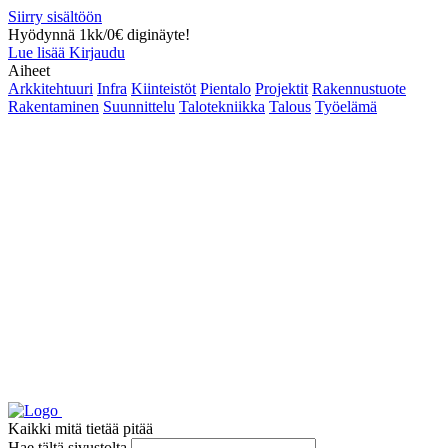
Siirry sisältöön
Hyödynnä 1kk/0€ diginäyte!
Lue lisää
Kirjaudu
Aiheet
Arkkitehtuuri
Infra
Kiinteistöt
Pientalo
Projektit
Rakennustuote
Rakentaminen
Suunnittelu
Talotekniikka
Talous
Työelämä
Kaikki mitä tietää pitää
Hae tältä sivustolta