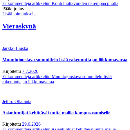
Ei kommentteja
artikkeliin Kohti tuottavuuden parempaa puolta
Pääkirjoitus
Lisää toimitukselta
Vieraskynä
Jarkko Liuska
Muuntojoustava suunnittelu lisää rakennuttajan liikkumavaraa
Kirjoitettu
7.7.2026
Ei kommentteja
artikkeliin Muuntojoustava suunnittelu lisää
rakennuttajan liikkumavaraa
Jethro Ollaranta
Asiantuntijat kehittävät uutta mallia kampusasumiselle
Kirjoitettu
29.6.2026
Ei kommentteja
artikkeliin Asiantuntijat kehittävät uutta mallia