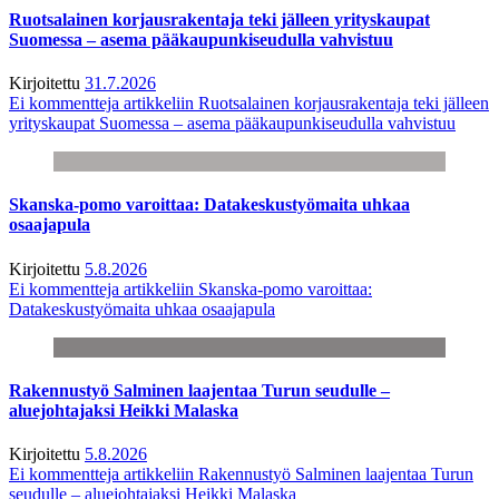
Ruotsalainen korjausrakentaja teki jälleen yrityskaupat
Suomessa – asema pääkaupunkiseudulla vahvistuu
Kirjoitettu
31.7.2026
Ei kommentteja
artikkeliin Ruotsalainen korjausrakentaja teki jälleen
yrityskaupat Suomessa – asema pääkaupunkiseudulla vahvistuu
Skanska-pomo varoittaa: Datakeskustyömaita uhkaa
osaajapula
Kirjoitettu
5.8.2026
Ei kommentteja
artikkeliin Skanska-pomo varoittaa:
Datakeskustyömaita uhkaa osaajapula
Rakennustyö Salminen laajentaa Turun seudulle –
aluejohtajaksi Heikki Malaska
Kirjoitettu
5.8.2026
Ei kommentteja
artikkeliin Rakennustyö Salminen laajentaa Turun
seudulle – aluejohtajaksi Heikki Malaska