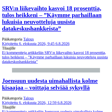
SRV:n liikevaihto kasvoi 18 prosenttia,
tulos heikkeni – ”Käymme parhaillaan
lukuisia neuvotteluja uusista
datakeskushankkeista”
Pääkategoria
Talous
Kirjoitettu 6. elokuuta 2026, 9:45
6.8.2026
Tilaajille
Ei kommentteja
artikkeliin SRV:n liikevaihto kasvoi 18 prosenttia,
tulos heikkeni – ”Käymme parhaillaan lukuisia neuvotteluja uusista
datakeskushankkeista”
Joensuun uudesta uimahallista kolme
kisaajaa – voittaja selviää syksyllä
Pääkategoria
Talous
Kirjoitettu 6. elokuuta 2026, 12:59
6.8.2026
Tilaajille
Ei kommentteja
artikkeliin Joensuun uudesta uimahallista kolme