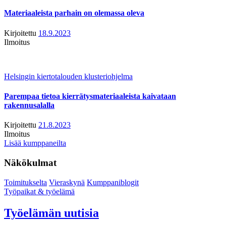
Materiaaleista parhain on olemassa oleva
Kirjoitettu
18.9.2023
Ilmoitus
Helsingin kiertotalouden klusteriohjelma
Parempaa tietoa kierrätysmateriaaleista kaivataan
rakennusalalla
Kirjoitettu
21.8.2023
Ilmoitus
Lisää kumppaneilta
Näkökulmat
Toimitukselta
Vieraskynä
Kumppaniblogit
Työpaikat & työelämä
Työelämän uutisia