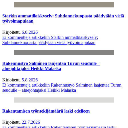
Starkin ammattilaiskysely: Suhdannekuopasta päädytään vielä
työvoimapulaan
Kirjoitettu
6.8.2026
Ei kommentteja
artikkeliin Starkin ammattilaiskysely:
Suhdannekuopasta päädytään vielä työvoimapulaan
Rakennustyö Salminen laajentaa Turun seudulle –
aluejohtajaksi Heikki Malaska
Kirjoitettu
5.8.2026
Ei kommentteja
artikkeliin Rakennustyö Salminen laajentaa Turun
seudulle – aluejohtajaksi Heikki Malaska
Rakentamisen työntekijämäärä laski edelleen
Kirjoitettu
22.7.2026
Ei kommentteja
artikkeliin Rakentamisen työntekijämäärä laski