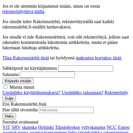
Jos et ole aiemmin kirjautunut sisään, sinun on ensin
rekisteröidyttävä täällä
.
Jos sinulle tulee Rakennuslehti, rekisteröitymällä saat kaikki
rakennuslehti.fi-sisällöt luettavaksesi.
Jos sinulle ei tule Rakennuslehteä, voit silti rekisteröityä, jolloin saat
oikeuden kommentoida lukottomia artikkeleita, mutta et pääse
lukemaan lukittuja artikkeleita.
Tilaa Rakennuslehti tästä
tai hyödynnä
maksuton koejakso tästä
.
Sähköposti tai käyttäjätunnus
Salasana
Kirjaudu sisään
Muista minut
Unohditko käyttäjätunnuksesi?
Unohditko salasanasi?
Rekisteröidy
Sulje
Etsi Rakennuslehti.fistä
Hae tältä sivustolta
Haku
Suositut avainsanat
YIT
SRV
skanska
Helsinki
Tilastokeskus
yrityskauppa
NCC
Espoo
asuntokauppa
asuntorakentaminen
Infra
talotekniikka
rakentaminen