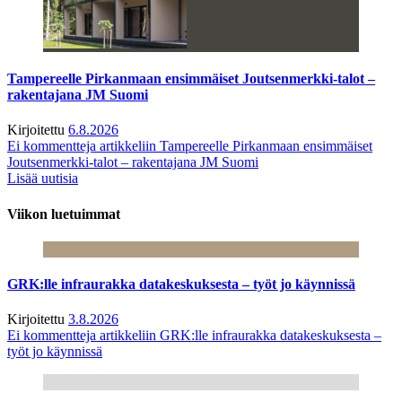
Tampereelle Pirkanmaan ensimmäiset Joutsenmerkki-talot –
rakentajana JM Suomi
Kirjoitettu
6.8.2026
Ei kommentteja
artikkeliin Tampereelle Pirkanmaan ensimmäiset
Joutsenmerkki-talot – rakentajana JM Suomi
Lisää uutisia
Viikon luetuimmat
GRK:lle infraurakka datakeskuksesta – työt jo käynnissä
Kirjoitettu
3.8.2026
Ei kommentteja
artikkeliin GRK:lle infraurakka datakeskuksesta –
työt jo käynnissä