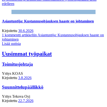
edelleen
Asiantuntija: Kustannusohjauksen haaste on johtaminen
Kirjoitettu
30.6.2026
1 kommentti
artikkeliin Asiantuntija: Kustannusohjauksen haaste on
johtaminen
Lisää uutisia
Uusimmat työpaikat
Toimitusjohtaja
Yritys
KOAS
Kirjoitettu
3.8.2026
Suunnittelupäällikkö
Yritys
Tekova Oyj
Kirjoitettu
22.7.2026