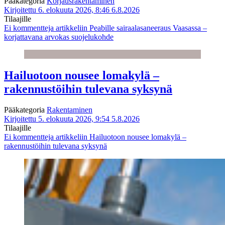
Pääkategoria
Korjausrakentaminen
Kirjoitettu 6. elokuuta 2026, 8:46
6.8.2026
Tilaajille
Ei kommentteja
artikkeliin Peabille sairaalasaneeraus Vaasassa –
korjattavana arvokas suojelukohde
Hailuotoon nousee lomakylä –
rakennustöihin tulevana syksynä
Pääkategoria
Rakentaminen
Kirjoitettu 5. elokuuta 2026, 9:54
5.8.2026
Tilaajille
Ei kommentteja
artikkeliin Hailuotoon nousee lomakylä –
rakennustöihin tulevana syksynä