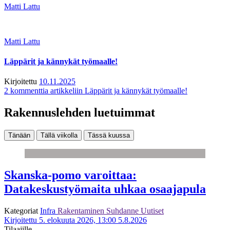
Matti Lattu
Matti Lattu
Läppärit ja kännykät työmaalle!
Kirjoitettu
10.11.2025
2 kommenttia
artikkeliin Läppärit ja kännykät työmaalle!
Rakennuslehden luetuimmat
Tänään
Tällä viikolla
Tässä kuussa
Skanska-pomo varoittaa:
Datakeskustyömaita uhkaa osaajapula
Kategoriat
Infra
Rakentaminen
Suhdanne
Uutiset
Kirjoitettu 5. elokuuta 2026, 13:00
5.8.2026
Tilaajille