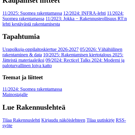
Kaupalliset liitteet
11/2025: Suomea rakentamassa
12/2024: INFRA-lehti
11/2024:
Suomea rakentamassa
11/2023: Jokka − Rakennusteollisuus RT:n
lehti kestävästä rakentamisesta
Tapahtumia
Urapolkuja-oppilaitoskiertue 2026-2027
05/2026: Vähähiilinen
rakentaminen & data
10/2025: Rakentamisen kiertotalous 2025:
Jätteistä materiaaleiksi
09/2024: Recticel Talks 2024: Moderni ja
paloturvallinen loiva katto
Teemat ja liitteet
11/2024: Suomea rakentamassa
Mainostajalle
Lue Rakennuslehteä
Tilaa Rakennuslehti
Kirjaudu näköislehteen
Tilaa uutiskirje
RSS-
syöte