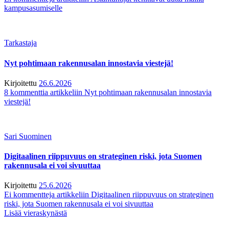
kampusasumiselle
Tarkastaja
Nyt pohtimaan rakennusalan innostavia viestejä!
Kirjoitettu
26.6.2026
8 kommenttia
artikkeliin Nyt pohtimaan rakennusalan innostavia
viestejä!
Sari Suominen
Digitaalinen riippuvuus on strateginen riski, jota Suomen
rakennusala ei voi sivuuttaa
Kirjoitettu
25.6.2026
Ei kommentteja
artikkeliin Digitaalinen riippuvuus on strateginen
riski, jota Suomen rakennusala ei voi sivuuttaa
Lisää vieraskynästä