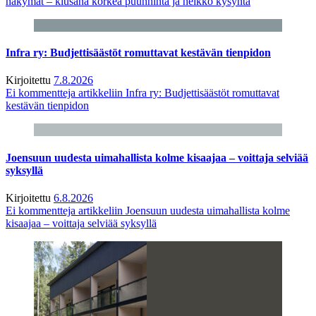
näkymät – kiusana korkea puunhinta ja heikko kysyntä
Infra ry: Budjettisäästöt romuttavat kestävän tienpidon
Kirjoitettu
7.8.2026
Ei kommentteja
artikkeliin Infra ry: Budjettisäästöt romuttavat
kestävän tienpidon
Joensuun uudesta uimahallista kolme kisaajaa – voittaja selviää
syksyllä
Kirjoitettu
6.8.2026
Ei kommentteja
artikkeliin Joensuun uudesta uimahallista kolme
kisaajaa – voittaja selviää syksyllä