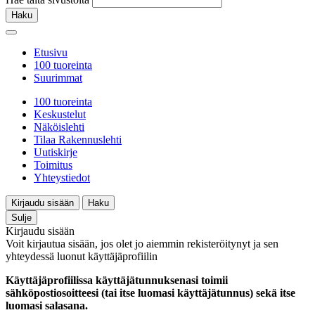
Haku
Etusivu
100 tuoreinta
Suurimmat
100 tuoreinta
Keskustelut
Näköislehti
Tilaa Rakennuslehti
Uutiskirje
Toimitus
Yhteystiedot
Kirjaudu sisään
Haku
Sulje
Kirjaudu sisään
Voit kirjautua sisään, jos olet jo aiemmin rekisteröitynyt ja sen
yhteydessä luonut käyttäjäprofiilin
Käyttäjäprofiilissa käyttäjätunnuksenasi toimii
sähköpostiosoitteesi (tai itse luomasi käyttäjätunnus) sekä itse
luomasi salasana.