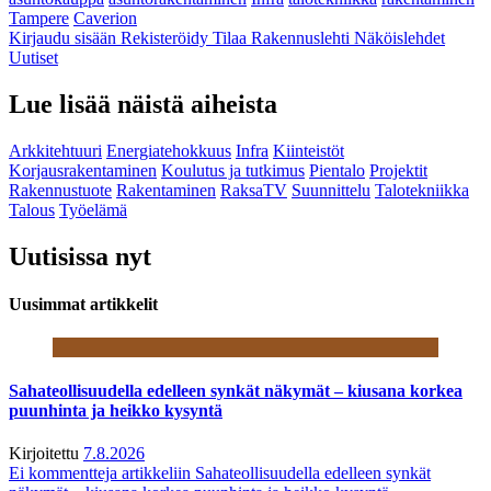
Tampere
Caverion
Kirjaudu sisään
Rekisteröidy
Tilaa Rakennuslehti
Näköislehdet
Uutiset
Lue lisää näistä aiheista
Arkkitehtuuri
Energiatehokkuus
Infra
Kiinteistöt
Korjausrakentaminen
Koulutus ja tutkimus
Pientalo
Projektit
Rakennustuote
Rakentaminen
RaksaTV
Suunnittelu
Talotekniikka
Talous
Työelämä
Uutisissa nyt
Uusimmat artikkelit
Sahateollisuudella edelleen synkät näkymät – kiusana korkea
puunhinta ja heikko kysyntä
Kirjoitettu
7.8.2026
Ei kommentteja
artikkeliin Sahateollisuudella edelleen synkät