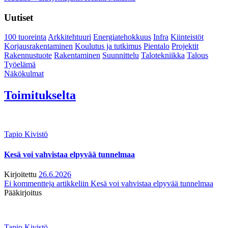
Uutiset
100 tuoreinta
Arkkitehtuuri
Energiatehokkuus
Infra
Kiinteistöt
Korjausrakentaminen
Koulutus ja tutkimus
Pientalo
Projektit
Rakennustuote
Rakentaminen
Suunnittelu
Talotekniikka
Talous
Työelämä
Näkökulmat
Toimitukselta
Tapio Kivistö
Kesä voi vahvistaa elpyvää tunnelmaa
Kirjoitettu
26.6.2026
Ei kommentteja
artikkeliin Kesä voi vahvistaa elpyvää tunnelmaa
Pääkirjoitus
Tapio Kivistö