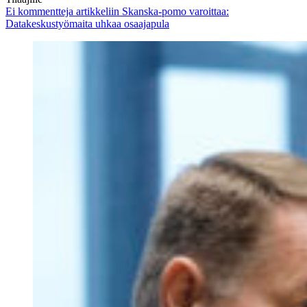
Ei kommentteja
artikkeliin Skanska-pomo varoittaa:
Datakeskustyömaita uhkaa osaajapula