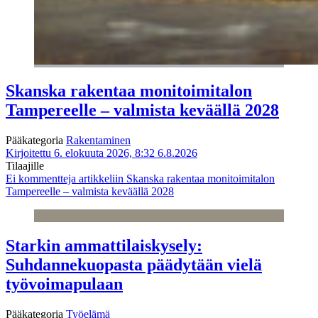
Skanska rakentaa monitoimitalon
Tampereelle – valmista keväällä 2028
Pääkategoria
Rakentaminen
Kirjoitettu 6. elokuuta 2026, 8:32
6.8.2026
Tilaajille
Ei kommentteja
artikkeliin Skanska rakentaa monitoimitalon
Tampereelle – valmista keväällä 2028
Starkin ammattilaiskysely:
Suhdannekuopasta päädytään vielä
työvoimapulaan
Pääkategoria
Työelämä