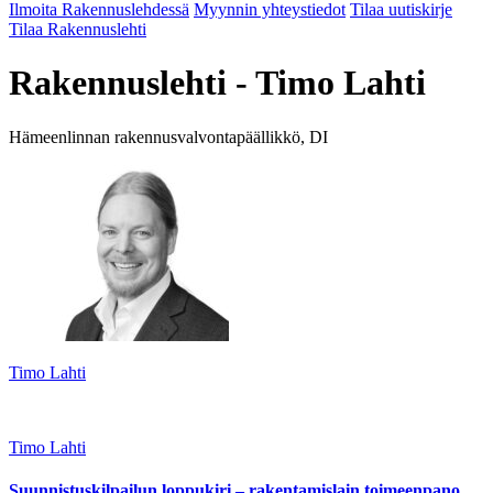
Ilmoita Rakennuslehdessä
Myynnin yhteystiedot
Tilaa uutiskirje
Tilaa Rakennuslehti
Rakennuslehti - Timo Lahti
Hämeenlinnan rakennusvalvontapäällikkö, DI
Timo Lahti
Timo Lahti
Suunnistuskilpailun loppukiri – rakentamislain toimeenpano