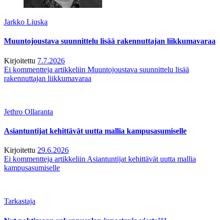
Jarkko Liuska
Muuntojoustava suunnittelu lisää rakennuttajan liikkumavaraa
Kirjoitettu
7.7.2026
Ei kommentteja
artikkeliin Muuntojoustava suunnittelu lisää
rakennuttajan liikkumavaraa
Jethro Ollaranta
Asiantuntijat kehittävät uutta mallia kampusasumiselle
Kirjoitettu
29.6.2026
Ei kommentteja
artikkeliin Asiantuntijat kehittävät uutta mallia
kampusasumiselle
Tarkastaja