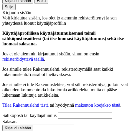
Kirjaudu sisään
Haku
Sulje
Kirjaudu sisään
Voit kirjautua sisään, jos olet jo aiemmin rekisteröitynyt ja sen
yhteydessä luonut käyttäjäprofiilin
Käyttäjäprofiilissa käyttäjätunnuksenasi toimii
sähköpostiosoitteesi (tai itse luomasi käyttäjätunnus) sekä itse
luomasi salasana.
Jos et ole aiemmin kirjautunut sisään, sinun on ensin
rekisteröidyttävä täällä
.
Jos sinulle tulee Rakennuslehti, rekisteröitymällä saat kaikki
rakennuslehti.fi-sisällöt luettavaksesi.
Jos sinulle ei tule Rakennuslehteä, voit silti rekisteröityä, jolloin saat
oikeuden kommentoida lukottomia artikkeleita, mutta et pääse
lukemaan lukittuja artikkeleita.
Tilaa Rakennuslehti tästä
tai hyödynnä
maksuton koejakso tästä
.
Sähköposti tai käyttäjätunnus
Salasana
Kirjaudu sisään