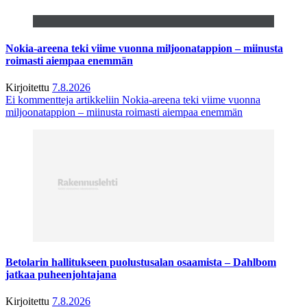
Nokia-areena teki viime vuonna miljoonatappion – miinusta
roimasti aiempaa enemmän
Kirjoitettu
7.8.2026
Ei kommentteja
artikkeliin Nokia-areena teki viime vuonna
miljoonatappion – miinusta roimasti aiempaa enemmän
Betolarin hallitukseen puolustusalan osaamista – Dahlbom
jatkaa puheenjohtajana
Kirjoitettu
7.8.2026