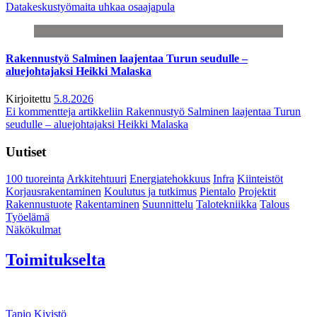
Datakeskustyömaita uhkaa osaajapula
Rakennustyö Salminen laajentaa Turun seudulle –
aluejohtajaksi Heikki Malaska
Kirjoitettu
5.8.2026
Ei kommentteja
artikkeliin Rakennustyö Salminen laajentaa Turun
seudulle – aluejohtajaksi Heikki Malaska
Uutiset
100 tuoreinta
Arkkitehtuuri
Energiatehokkuus
Infra
Kiinteistöt
Korjausrakentaminen
Koulutus ja tutkimus
Pientalo
Projektit
Rakennustuote
Rakentaminen
Suunnittelu
Talotekniikka
Talous
Työelämä
Näkökulmat
Toimitukselta
Tapio Kivistö