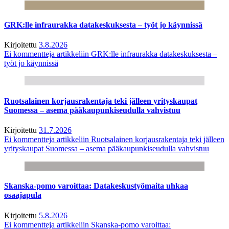
GRK:lle infraurakka datakeskuksesta – työt jo käynnissä
Kirjoitettu
3.8.2026
Ei kommentteja
artikkeliin GRK:lle infraurakka datakeskuksesta –
työt jo käynnissä
Ruotsalainen korjausrakentaja teki jälleen yrityskaupat
Suomessa – asema pääkaupunkiseudulla vahvistuu
Kirjoitettu
31.7.2026
Ei kommentteja
artikkeliin Ruotsalainen korjausrakentaja teki jälleen
yrityskaupat Suomessa – asema pääkaupunkiseudulla vahvistuu
Skanska-pomo varoittaa: Datakeskustyömaita uhkaa
osaajapula
Kirjoitettu
5.8.2026
Ei kommentteja
artikkeliin Skanska-pomo varoittaa: