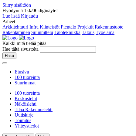
Siirry sisältöön
Hyödynnä 1kk/0€ diginäyte!
Lue lisää
Kirjaudu
Aiheet
Arkkitehtuuri
Infra
Kiinteistöt
Pientalo
Projektit
Rakennustuote
Rakentaminen
Suunnittelu
Talotekniikka
Talous
Työelämä
Kaikki mitä tietää pitää
Hae tältä sivustolta
Haku
Etusivu
100 tuoreinta
Suurimmat
100 tuoreinta
Keskustelut
Näköislehti
Tilaa Rakennuslehti
Uutiskirje
Toimitus
Yhteystiedot