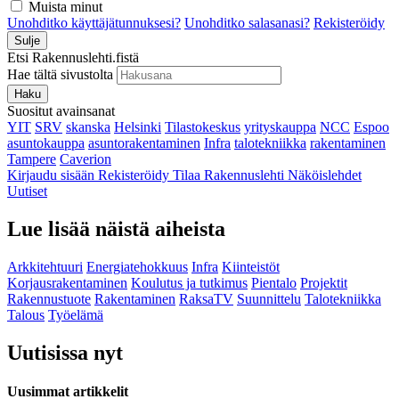
Muista minut
Unohditko käyttäjätunnuksesi?
Unohditko salasanasi?
Rekisteröidy
Sulje
Etsi Rakennuslehti.fistä
Hae tältä sivustolta
Haku
Suositut avainsanat
YIT
SRV
skanska
Helsinki
Tilastokeskus
yrityskauppa
NCC
Espoo
asuntokauppa
asuntorakentaminen
Infra
talotekniikka
rakentaminen
Tampere
Caverion
Kirjaudu sisään
Rekisteröidy
Tilaa Rakennuslehti
Näköislehdet
Uutiset
Lue lisää näistä aiheista
Arkkitehtuuri
Energiatehokkuus
Infra
Kiinteistöt
Korjausrakentaminen
Koulutus ja tutkimus
Pientalo
Projektit
Rakennustuote
Rakentaminen
RaksaTV
Suunnittelu
Talotekniikka
Talous
Työelämä
Uutisissa nyt
Uusimmat artikkelit