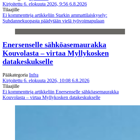
Kirjoitettu 6. elokuuta 2026, 9:56
6.8.2026
Tilaajille
Ei kommentteja
artikkeliin Starkin ammattilaiskysely:
Suhdannekuopasta päädytään vielä työvoimapulaan
Enersenselle sähköasemaurakka
Kouvolasta – virtaa Myllykosken
datakeskukselle
Pääkategoria
Infra
Kirjoitettu 6. elokuuta 2026, 10:08
6.8.2026
Tilaajille
Ei kommentteja
artikkeliin Enersenselle sähköasemaurakka
Kouvolasta – virtaa Myllykosken datakeskukselle