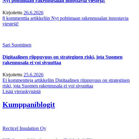
Nyt pohtimaan rakennusalan innostavia viestejä!
Kirjoitettu
26.6.2026
8 kommenttia
artikkeliin Nyt pohtimaan rakennusalan innostavia
viestejä!
Sari Suominen
Digitaalinen riippuvuus on strateginen riski, jota Suomen
rakennusala ei voi sivuuttaa
Kirjoitettu
25.6.2026
Ei kommentteja
artikkeliin Digitaalinen riippuvuus on strateginen
riski, jota Suomen rakennusala ei voi sivuuttaa
Lisää vieraskynästä
Kumppaniblogit
Recticel Insulation Oy