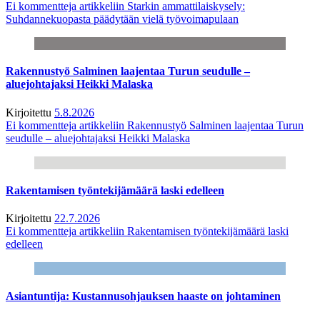
Ei kommentteja
artikkeliin Starkin ammattilaiskysely:
Suhdannekuopasta päädytään vielä työvoimapulaan
Rakennustyö Salminen laajentaa Turun seudulle –
aluejohtajaksi Heikki Malaska
Kirjoitettu
5.8.2026
Ei kommentteja
artikkeliin Rakennustyö Salminen laajentaa Turun
seudulle – aluejohtajaksi Heikki Malaska
Rakentamisen työntekijämäärä laski edelleen
Kirjoitettu
22.7.2026
Ei kommentteja
artikkeliin Rakentamisen työntekijämäärä laski
edelleen
Asiantuntija: Kustannusohjauksen haaste on johtaminen