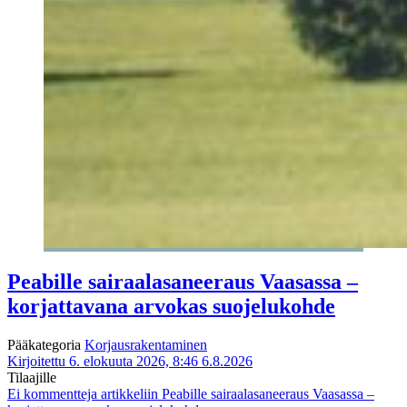
Peabille sairaalasaneeraus Vaasassa –
korjattavana arvokas suojelukohde
Pääkategoria
Korjausrakentaminen
Kirjoitettu 6. elokuuta 2026, 8:46
6.8.2026
Tilaajille
Ei kommentteja
artikkeliin Peabille sairaalasaneeraus Vaasassa –