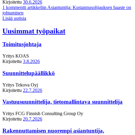
Kirjoitettu
30.6.2026
1 kommentti
artikkeliin Asiantuntija: Kustannusohjauksen haaste on
johtaminen
Lisää uutisia
Uusimmat työpaikat
Toimitusjohtaja
Yritys
KOAS
Kirjoitettu
3.8.2026
Suunnittelupäällikkö
Yritys
Tekova Oyj
Kirjoitettu
22.7.2026
Vastuusuunnittelija, tietomallintava suunnittelija
Yritys
FCG Finnish Consulting Group Oy
Kirjoitettu
20.7.2026
Rakennuttamisen nuorempi asiantuntija,