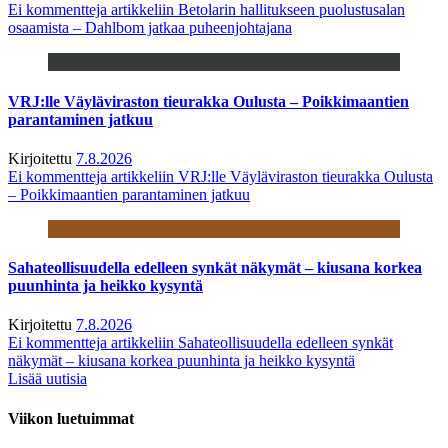
Ei kommentteja
artikkeliin Betolarin hallitukseen puolustusalan
osaamista – Dahlbom jatkaa puheenjohtajana
VRJ:lle Väyläviraston tieurakka Oulusta – Poikkimaantien
parantaminen jatkuu
Kirjoitettu
7.8.2026
Ei kommentteja
artikkeliin VRJ:lle Väyläviraston tieurakka Oulusta
– Poikkimaantien parantaminen jatkuu
Sahateollisuudella edelleen synkät näkymät – kiusana korkea
puunhinta ja heikko kysyntä
Kirjoitettu
7.8.2026
Ei kommentteja
artikkeliin Sahateollisuudella edelleen synkät
näkymät – kiusana korkea puunhinta ja heikko kysyntä
Lisää uutisia
Viikon luetuimmat