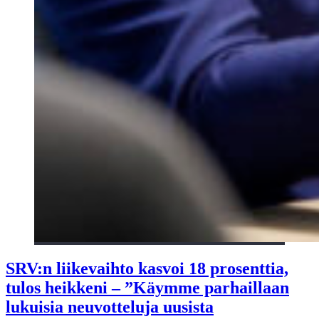
SRV:n liikevaihto kasvoi 18 prosenttia,
tulos heikkeni – ”Käymme parhaillaan
lukuisia neuvotteluja uusista