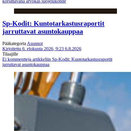
korjattavana arvokas suojelukohde
Sp-Kodit: Kuntotarkastusraportit
jarruttavat asuntokauppaa
Pääkategoria
Asunnot
Kirjoitettu 6. elokuuta 2026, 9:23
6.8.2026
Tilaajille
Ei kommentteja
artikkeliin Sp-Kodit: Kuntotarkastusraportit
jarruttavat asuntokauppaa