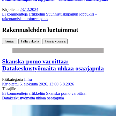
Kirjoitettu
23.12.2024
Ei kommentteja
artikkeliin Suunnistuskilpailun loppukiri –
rakentamislain toimeenpano
Rakennuslehden luetuimmat
Tänään
Tällä viikolla
Tässä kuussa
Skanska-pomo varoittaa:
Datakeskustyömaita uhkaa osaajapula
Pääkategoria
Infra
Kirjoitettu 5. elokuuta 2026, 13:00
5.8.2026
Tilaajille
Ei kommentteja
artikkeliin Skanska-pomo varoittaa:
Datakeskustyömaita uhkaa osaajapula