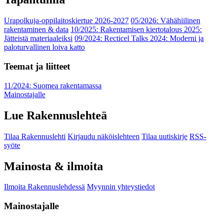
Urapolkuja-oppilaitoskiertue 2026-2027
05/2026: Vähähiilinen
rakentaminen & data
10/2025: Rakentamisen kiertotalous 2025:
Jätteistä materiaaleiksi
09/2024: Recticel Talks 2024: Moderni ja
paloturvallinen loiva katto
Teemat ja liitteet
11/2024: Suomea rakentamassa
Mainostajalle
Lue Rakennuslehteä
Tilaa Rakennuslehti
Kirjaudu näköislehteen
Tilaa uutiskirje
RSS-
syöte
Mainosta & ilmoita
Ilmoita Rakennuslehdessä
Myynnin yhteystiedot
Mainostajalle