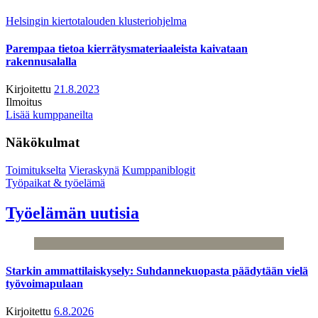
Helsingin kiertotalouden klusteriohjelma
Parempaa tietoa kierrätysmateriaaleista kaivataan
rakennusalalla
Kirjoitettu
21.8.2023
Ilmoitus
Lisää kumppaneilta
Näkökulmat
Toimitukselta
Vieraskynä
Kumppaniblogit
Työpaikat & työelämä
Työelämän uutisia
Starkin ammattilaiskysely: Suhdannekuopasta päädytään vielä
työvoimapulaan
Kirjoitettu
6.8.2026