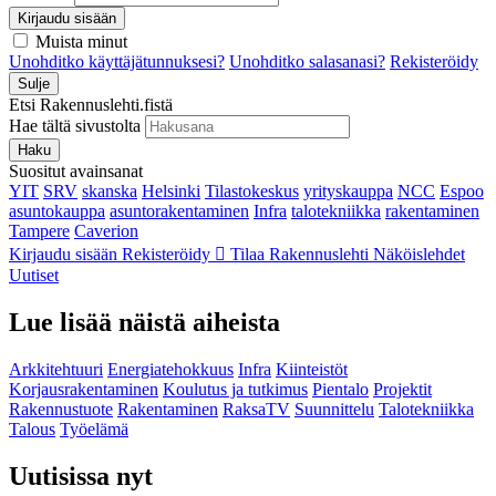
Kirjaudu sisään
Muista minut
Unohditko käyttäjätunnuksesi?
Unohditko salasanasi?
Rekisteröidy
Sulje
Etsi Rakennuslehti.fistä
Hae tältä sivustolta
Haku
Suositut avainsanat
YIT
SRV
skanska
Helsinki
Tilastokeskus
yrityskauppa
NCC
Espoo
asuntokauppa
asuntorakentaminen
Infra
talotekniikka
rakentaminen
Tampere
Caverion
Kirjaudu sisään
Rekisteröidy
Tilaa Rakennuslehti
Näköislehdet
Uutiset
Lue lisää näistä aiheista
Arkkitehtuuri
Energiatehokkuus
Infra
Kiinteistöt
Korjausrakentaminen
Koulutus ja tutkimus
Pientalo
Projektit
Rakennustuote
Rakentaminen
RaksaTV
Suunnittelu
Talotekniikka
Talous
Työelämä
Uutisissa nyt