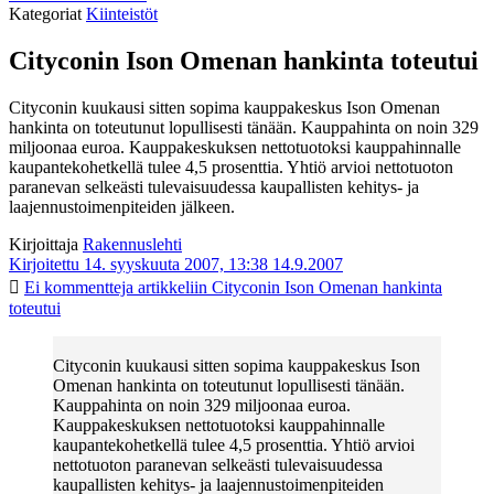
Kategoriat
Kiinteistöt
Cityconin Ison Omenan hankinta toteutui
Cityconin kuukausi sitten sopima kauppakeskus Ison Omenan
hankinta on toteutunut lopullisesti tänään. Kauppahinta on noin 329
miljoonaa euroa. Kauppakeskuksen nettotuotoksi kauppahinnalle
kaupantekohetkellä tulee 4,5 prosenttia. Yhtiö arvioi nettotuoton
paranevan selkeästi tulevaisuudessa kaupallisten kehitys- ja
laajennustoimenpiteiden jälkeen.
Kirjoittaja
Rakennuslehti
Kirjoitettu 14. syyskuuta 2007, 13:38
14.9.2007
Ei kommentteja
artikkeliin Cityconin Ison Omenan hankinta
toteutui
Cityconin kuukausi sitten sopima kauppakeskus Ison
Omenan hankinta on toteutunut lopullisesti tänään.
Kauppahinta on noin 329 miljoonaa euroa.
Kauppakeskuksen nettotuotoksi kauppahinnalle
kaupantekohetkellä tulee 4,5 prosenttia. Yhtiö arvioi
nettotuoton paranevan selkeästi tulevaisuudessa
kaupallisten kehitys- ja laajennustoimenpiteiden