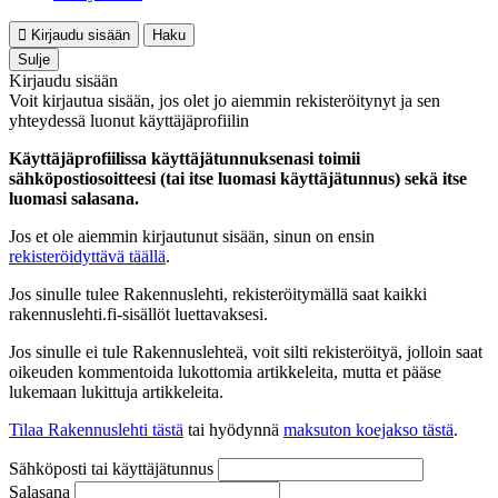
Kirjaudu sisään
Haku
Sulje
Kirjaudu sisään
Voit kirjautua sisään, jos olet jo aiemmin rekisteröitynyt ja sen
yhteydessä luonut käyttäjäprofiilin
Käyttäjäprofiilissa käyttäjätunnuksenasi toimii
sähköpostiosoitteesi (tai itse luomasi käyttäjätunnus) sekä itse
luomasi salasana.
Jos et ole aiemmin kirjautunut sisään, sinun on ensin
rekisteröidyttävä täällä
.
Jos sinulle tulee Rakennuslehti, rekisteröitymällä saat kaikki
rakennuslehti.fi-sisällöt luettavaksesi.
Jos sinulle ei tule Rakennuslehteä, voit silti rekisteröityä, jolloin saat
oikeuden kommentoida lukottomia artikkeleita, mutta et pääse
lukemaan lukittuja artikkeleita.
Tilaa Rakennuslehti tästä
tai hyödynnä
maksuton koejakso tästä
.
Sähköposti tai käyttäjätunnus
Salasana