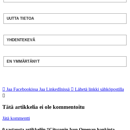
UUTTA TIETOA
YHDENTEKEVÄ
EN YMMÄRTÄNYT
Jaa Facebookissa
Jaa LinkedInissä
Lähetä linkki sähköpostilla
Tätä artikkelia ei ole kommentoitu
Jätä kommentti
0 vastausta artikkeliin “Cityconin Ison Omenan hankinta