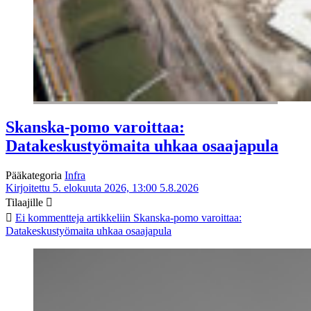
Skanska-pomo varoittaa:
Datakeskustyömaita uhkaa osaajapula
Pääkategoria
Infra
Kirjoitettu 5. elokuuta 2026, 13:00
5.8.2026
Tilaajille
Ei kommentteja
artikkeliin Skanska-pomo varoittaa:
Datakeskustyömaita uhkaa osaajapula