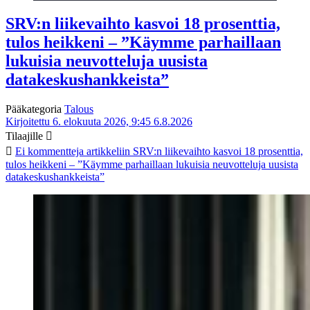
SRV:n liikevaihto kasvoi 18 prosenttia,
tulos heikkeni – ”Käymme parhaillaan
lukuisia neuvotteluja uusista
datakeskushankkeista”
Pääkategoria
Talous
Kirjoitettu 6. elokuuta 2026, 9:45
6.8.2026
Tilaajille
Ei kommentteja
artikkeliin SRV:n liikevaihto kasvoi 18 prosenttia,
tulos heikkeni – ”Käymme parhaillaan lukuisia neuvotteluja uusista
datakeskushankkeista”