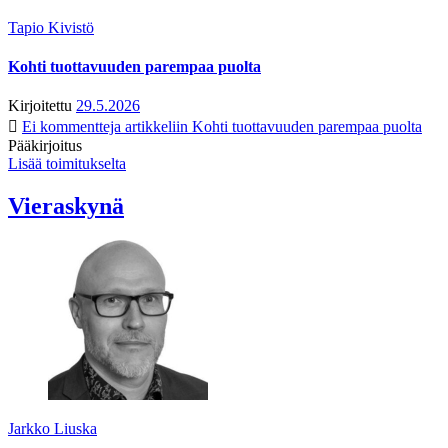
Tapio Kivistö
Kohti tuottavuuden parempaa puolta
Kirjoitettu
29.5.2026
Ei kommentteja
artikkeliin Kohti tuottavuuden parempaa puolta
Pääkirjoitus
Lisää toimitukselta
Vieraskynä
Jarkko Liuska