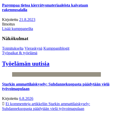
Parempaa tietoa kierrätysmateriaaleista kaivataan
rakennusalalla
Kirjoitettu
21.8.2023
Ilmoitus
Lisää kumppaneilta
Näkökulmat
Toimitukselta
Vieraskynä
Kumppaniblogit
Työpaikat & työelämä
Työelämän uutisia
Starkin ammattilaiskysely: Suhdannekuopasta päädytään vielä
työvoimapulaan
Kirjoitettu
6.8.2026
Ei kommentteja
artikkeliin Starkin ammattilaiskysely:
Suhdannekuopasta päädytään vielä työvoimapulaan