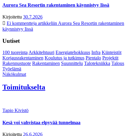
Aurora Sea Resortin rakentaminen käynnistyy Iissä
Kirjoitettu
30.7.2026
Ei kommentteja
artikkeliin Aurora Sea Resortin rakentaminen
käynnistyy Iissä
Uutiset
100 tuoreinta
Arkkitehtuuri
Energiatehokkuus
Infra
Kiinteistöt
Korjausrakentaminen
Koulutus ja tutkimus
Pientalo
Projektit
Rakennustuote
Rakentaminen
Suunnittelu
Talotekniikka
Talous
Työelämä
Näkökulmat
Toimitukselta
Tapio Kivistö
Kesä voi vahvistaa elpyvää tunnelmaa
Kirjoitettu
26.6.2026