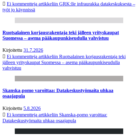
Ei kommentteja
artikkeliin GRK:lle infraurakka datakeskuksesta –
työt jo käynnissä
Ruotsalainen korjausrakentaja teki jälleen yrityskaupat
Suomessa – asema pääkaupunkiseudulla vahvistuu
Kirjoitettu
31.7.2026
Ei kommentteja
artikkeliin Ruotsalainen korjausrakentaja teki
jälleen yrityskaupat Suomessa – asema pääkaupunkiseudulla
vahvistuu
Skanska-pomo varoittaa: Datakeskustyömaita uhkaa
osaajapula
Kirjoitettu
5.8.2026
Ei kommentteja
artikkeliin Skanska-pomo varoittaa:
Datakeskustyömaita uhkaa osaajapula