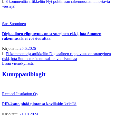
8 kommenttia
artikkeliin Nyt pohtimaan rakennusalan innostavia
viestejä!
Sari Suominen
Digitaalinen riippuvuus on strateginen riski, jota Suomen
rakennusala ei voi sivuuttaa
Kirjoitettu
25.6.2026
Ei kommentteja
artikkeliin Digitaalinen riippuvuus on strateginen
riski, jota Suomen rakennusala ei voi sivuuttaa
Lisää vieraskynästä
Kumppaniblogit
Recticel Insulation Oy
PIR-katto pitää pintansa kovillakin keleillä
Kirjoitettu
21.10.2024