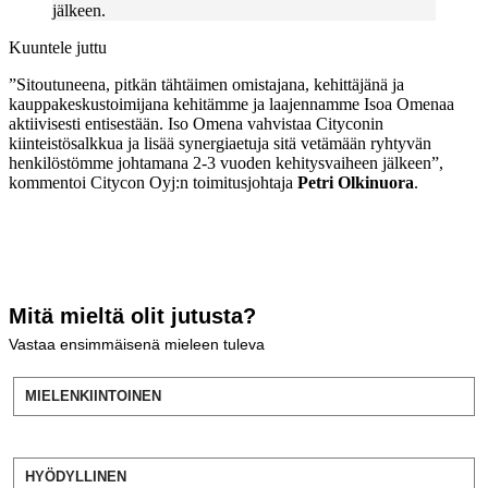
jälkeen.
Kuuntele juttu
”Sitoutuneena, pitkän tähtäimen omistajana, kehittäjänä ja
kauppakeskustoimijana kehitämme ja laajennamme Isoa Omenaa
aktiivisesti entisestään. Iso Omena vahvistaa Cityconin
kiinteistösalkkua ja lisää synergiaetuja sitä vetämään ryhtyvän
henkilöstömme johtamana 2-3 vuoden kehitysvaiheen jälkeen”,
kommentoi Citycon Oyj:n toimitusjohtaja
Petri Olkinuora
.
Mitä mieltä olit jutusta?
Vastaa ensimmäisenä mieleen tuleva
MIELENKIINTOINEN
HYÖDYLLINEN