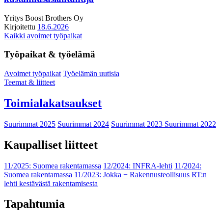
Yritys
Boost Brothers Oy
Kirjoitettu
18.6.2026
Kaikki avoimet työpaikat
Työpaikat & työelämä
Avoimet työpaikat
Työelämän uutisia
Teemat & liitteet
Toimialakatsaukset
Suurimmat 2025
Suurimmat 2024
Suurimmat 2023
Suurimmat 2022
Kaupalliset liitteet
11/2025: Suomea rakentamassa
12/2024: INFRA-lehti
11/2024:
Suomea rakentamassa
11/2023: Jokka − Rakennusteollisuus RT:n
lehti kestävästä rakentamisesta
Tapahtumia