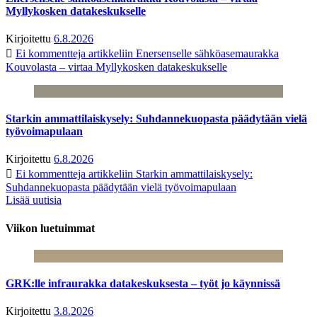
Myllykosken datakeskukselle
Kirjoitettu
6.8.2026
Ei kommentteja
artikkeliin Enersenselle sähköasemaurakka
Kouvolasta – virtaa Myllykosken datakeskukselle
Starkin ammattilaiskysely: Suhdannekuopasta päädytään vielä
työvoimapulaan
Kirjoitettu
6.8.2026
Ei kommentteja
artikkeliin Starkin ammattilaiskysely:
Suhdannekuopasta päädytään vielä työvoimapulaan
Lisää uutisia
Viikon luetuimmat
GRK:lle infraurakka datakeskuksesta – työt jo käynnissä
Kirjoitettu
3.8.2026