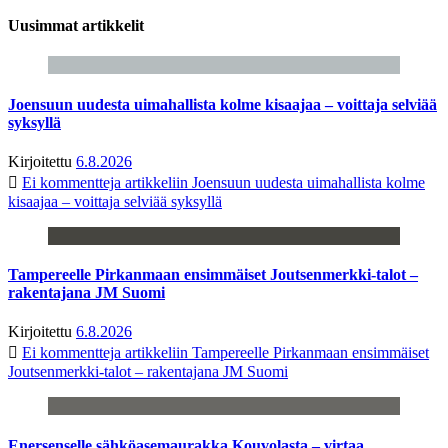
Uusimmat artikkelit
Joensuun uudesta uimahallista kolme kisaajaa – voittaja selviää
syksyllä
Kirjoitettu
6.8.2026
Ei kommentteja
artikkeliin Joensuun uudesta uimahallista kolme
kisaajaa – voittaja selviää syksyllä
Tampereelle Pirkanmaan ensimmäiset Joutsenmerkki-talot –
rakentajana JM Suomi
Kirjoitettu
6.8.2026
Ei kommentteja
artikkeliin Tampereelle Pirkanmaan ensimmäiset
Joutsenmerkki-talot – rakentajana JM Suomi
Enersenselle sähköasemaurakka Kouvolasta – virtaa