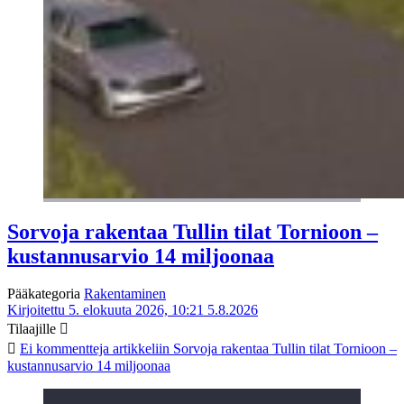
Sorvoja rakentaa Tullin tilat Tornioon –
kustannusarvio 14 miljoonaa
Pääkategoria
Rakentaminen
Kirjoitettu 5. elokuuta 2026, 10:21
5.8.2026
Tilaajille
Ei kommentteja
artikkeliin Sorvoja rakentaa Tullin tilat Tornioon –
kustannusarvio 14 miljoonaa