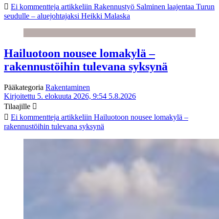
Ei kommentteja
artikkeliin Rakennustyö Salminen laajentaa Turun
seudulle – aluejohtajaksi Heikki Malaska
Hailuotoon nousee lomakylä –
rakennustöihin tulevana syksynä
Pääkategoria
Rakentaminen
Kirjoitettu 5. elokuuta 2026, 9:54
5.8.2026
Tilaajille
Ei kommentteja
artikkeliin Hailuotoon nousee lomakylä –
rakennustöihin tulevana syksynä