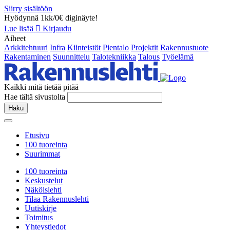
Siirry sisältöön
Hyödynnä 1kk/0€ diginäyte!
Lue lisää
Kirjaudu
Aiheet
Arkkitehtuuri
Infra
Kiinteistöt
Pientalo
Projektit
Rakennustuote
Rakentaminen
Suunnittelu
Talotekniikka
Talous
Työelämä
Kaikki mitä tietää pitää
Hae tältä sivustolta
Haku
Etusivu
100 tuoreinta
Suurimmat
100 tuoreinta
Keskustelut
Näköislehti
Tilaa Rakennuslehti
Uutiskirje
Toimitus
Yhteystiedot