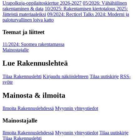
Urapolkuja-oppilaitoskiertue 2026-2027
05/2026: Vähähiilinen
rakentaminen & data
10/2025: Rakentamisen kiertotalous 2025:
Jätteistä materiaaleiksi
09/2024: Recticel Talks 2024: Moderni ja
paloturvallinen loiva katto
Teemat ja liitteet
11/2024: Suomea rakentamassa
Mainostajalle
Lue Rakennuslehteä
Tilaa Rakennuslehti
Kirjaudu näköislehteen
Tilaa uutiskirje
RSS-
syöte
Mainosta & ilmoita
Ilmoita Rakennuslehdessä
Myynnin yhteystiedot
Mainostajalle
Ilmoita Rakennuslehdessä
Myynnin yhteystiedot
Tilaa uutiskirje
Tilaa Rakennuslehti