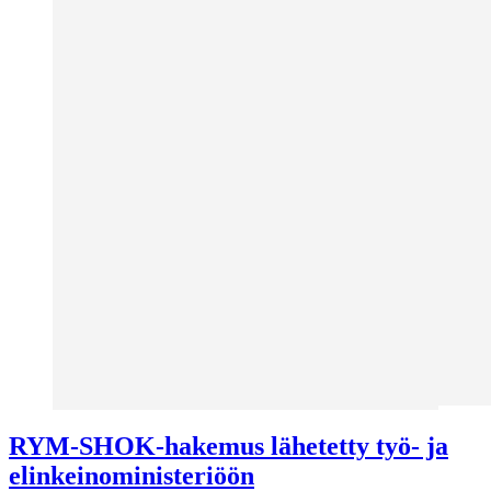
RYM-SHOK-hakemus lähetetty työ- ja
elinkeinoministeriöön