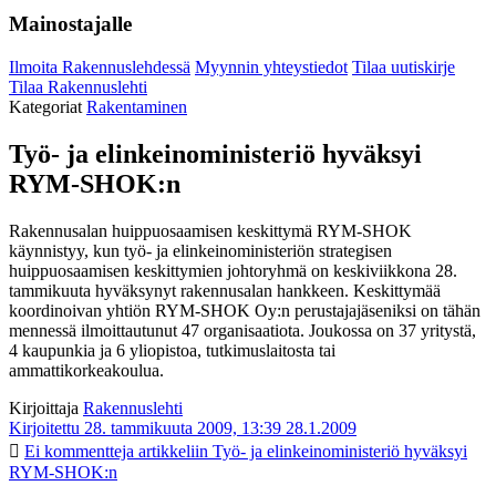
Mainostajalle
Ilmoita Rakennuslehdessä
Myynnin yhteystiedot
Tilaa uutiskirje
Tilaa Rakennuslehti
Kategoriat
Rakentaminen
Työ- ja elinkeinoministeriö hyväksyi
RYM-SHOK:n
Rakennusalan huippuosaamisen keskittymä RYM-SHOK
käynnistyy, kun työ- ja elinkeinoministeriön strategisen
huippuosaamisen keskittymien johtoryhmä on keskiviikkona 28.
tammikuuta hyväksynyt rakennusalan hankkeen. Keskittymää
koordinoivan yhtiön RYM-SHOK Oy:n perustajajäseniksi on tähän
mennessä ilmoittautunut 47 organisaatiota. Joukossa on 37 yritystä,
4 kaupunkia ja 6 yliopistoa, tutkimuslaitosta tai
ammattikorkeakoulua.
Kirjoittaja
Rakennuslehti
Kirjoitettu 28. tammikuuta 2009, 13:39
28.1.2009
Ei kommentteja
artikkeliin Työ- ja elinkeinoministeriö hyväksyi
RYM-SHOK:n