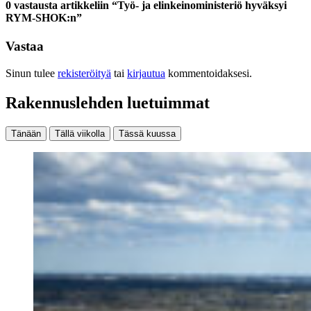
0 vastausta artikkeliin “Työ- ja elinkeinoministeriö hyväksyi
RYM-SHOK:n”
Vastaa
Sinun tulee
rekisteröityä
tai
kirjautua
kommentoidaksesi.
Rakennuslehden luetuimmat
Tänään
Tällä viikolla
Tässä kuussa