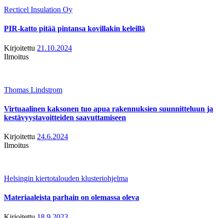
Recticel Insulation Oy
PIR-katto pitää pintansa kovillakin keleillä
Kirjoitettu
21.10.2024
Ilmoitus
Thomas Lindstrom
Virtuaalinen kaksonen tuo apua rakennuksien suunnitteluun ja
kestävyystavoitteiden saavuttamiseen
Kirjoitettu
24.6.2024
Ilmoitus
Helsingin kiertotalouden klusteriohjelma
Materiaaleista parhain on olemassa oleva
Kirjoitettu
18.9.2023