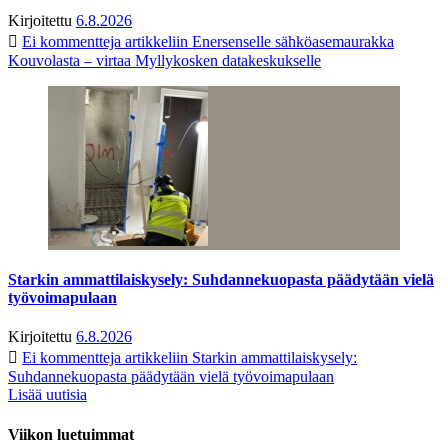
Kirjoitettu
6.8.2026
Ei kommentteja
artikkeliin Enersenselle sähköasemaurakka
Kouvolasta – virtaa Myllykosken datakeskukselle
Starkin ammattilaiskysely: Suhdannekuopasta päädytään vielä
työvoimapulaan
Kirjoitettu
6.8.2026
Ei kommentteja
artikkeliin Starkin ammattilaiskysely:
Suhdannekuopasta päädytään vielä työvoimapulaan
Lisää uutisia
Viikon luetuimmat