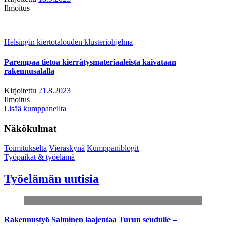
Ilmoitus
Helsingin kiertotalouden klusteriohjelma
Parempaa tietoa kierrätysmateriaaleista kaivataan
rakennusalalla
Kirjoitettu
21.8.2023
Ilmoitus
Lisää kumppaneilta
Näkökulmat
Toimitukselta
Vieraskynä
Kumppaniblogit
Työpaikat & työelämä
Työelämän uutisia
Rakennustyö Salminen laajentaa Turun seudulle –