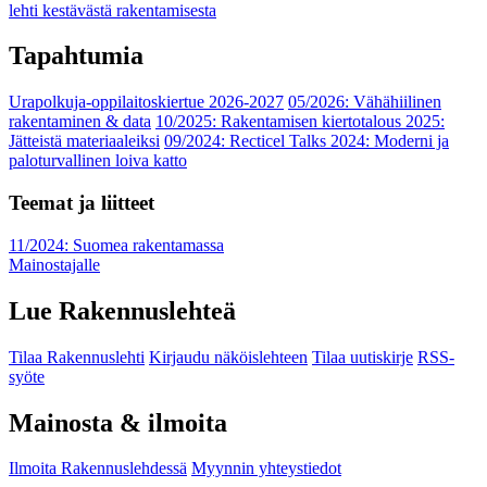
lehti kestävästä rakentamisesta
Tapahtumia
Urapolkuja-oppilaitoskiertue 2026-2027
05/2026: Vähähiilinen
rakentaminen & data
10/2025: Rakentamisen kiertotalous 2025:
Jätteistä materiaaleiksi
09/2024: Recticel Talks 2024: Moderni ja
paloturvallinen loiva katto
Teemat ja liitteet
11/2024: Suomea rakentamassa
Mainostajalle
Lue Rakennuslehteä
Tilaa Rakennuslehti
Kirjaudu näköislehteen
Tilaa uutiskirje
RSS-
syöte
Mainosta & ilmoita
Ilmoita Rakennuslehdessä
Myynnin yhteystiedot