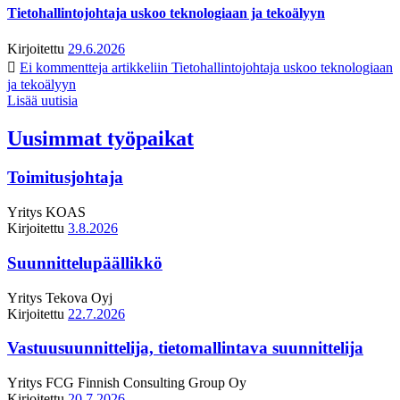
Tietohallintojohtaja uskoo teknologiaan ja tekoälyyn
Kirjoitettu
29.6.2026
Ei kommentteja
artikkeliin Tietohallintojohtaja uskoo teknologiaan
ja tekoälyyn
Lisää uutisia
Uusimmat työpaikat
Toimitusjohtaja
Yritys
KOAS
Kirjoitettu
3.8.2026
Suunnittelupäällikkö
Yritys
Tekova Oyj
Kirjoitettu
22.7.2026
Vastuusuunnittelija, tietomallintava suunnittelija
Yritys
FCG Finnish Consulting Group Oy
Kirjoitettu
20.7.2026