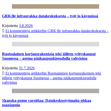
GRK:lle infraurakka datakeskuksesta – työt jo käynnissä
Kirjoitettu
3.8.2026
Ei kommentteja
artikkeliin GRK:lle infraurakka datakeskuksesta –
työt jo käynnissä
Ruotsalainen korjausrakentaja teki jälleen yrityskaupat
Suomessa – asema pääkaupunkiseudulla vahvistuu
Kirjoitettu
31.7.2026
Ei kommentteja
artikkeliin Ruotsalainen korjausrakentaja teki
jälleen yrityskaupat Suomessa – asema pääkaupunkiseudulla
vahvistuu
Skanska-pomo varoittaa: Datakeskustyömaita uhkaa
osaajapula