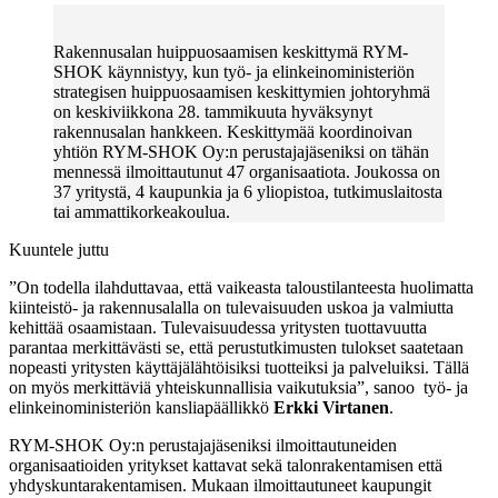
Rakennusalan huippuosaamisen keskittymä RYM-
SHOK käynnistyy, kun työ- ja elinkeinoministeriön
strategisen huippuosaamisen keskittymien johtoryhmä
on keskiviikkona 28. tammikuuta hyväksynyt
rakennusalan hankkeen. Keskittymää koordinoivan
yhtiön RYM-SHOK Oy:n perustajajäseniksi on tähän
mennessä ilmoittautunut 47 organisaatiota. Joukossa on
37 yritystä, 4 kaupunkia ja 6 yliopistoa, tutkimuslaitosta
tai ammattikorkeakoulua.
Kuuntele juttu
”On todella ilahduttavaa, että vaikeasta taloustilanteesta huolimatta
kiinteistö- ja rakennusalalla on tulevaisuuden uskoa ja valmiutta
kehittää osaamistaan. Tulevaisuudessa yritysten tuottavuutta
parantaa merkittävästi se, että perustutkimusten tulokset saatetaan
nopeasti yritysten käyttäjälähtöisiksi tuotteiksi ja palveluiksi. Tällä
on myös merkittäviä yhteiskunnallisia vaikutuksia”, sanoo työ- ja
elinkeinoministeriön kansliapäällikkö
Erkki Virtanen
.
RYM-SHOK Oy:n perustajajäseniksi ilmoittautuneiden
organisaatioiden yritykset kattavat sekä talonrakentamisen että
yhdyskuntarakentamisen. Mukaan ilmoittautuneet kaupungit