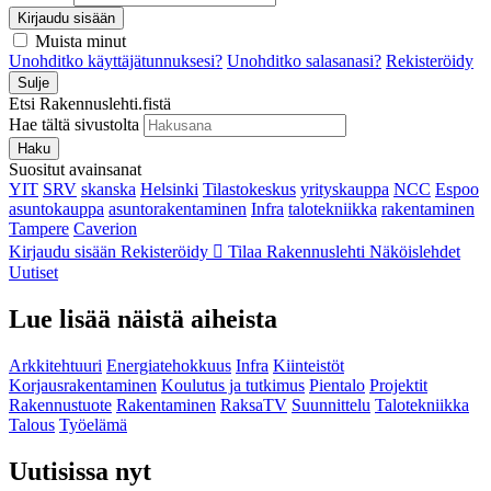
Kirjaudu sisään
Muista minut
Unohditko käyttäjätunnuksesi?
Unohditko salasanasi?
Rekisteröidy
Sulje
Etsi Rakennuslehti.fistä
Hae tältä sivustolta
Haku
Suositut avainsanat
YIT
SRV
skanska
Helsinki
Tilastokeskus
yrityskauppa
NCC
Espoo
asuntokauppa
asuntorakentaminen
Infra
talotekniikka
rakentaminen
Tampere
Caverion
Kirjaudu sisään
Rekisteröidy
Tilaa Rakennuslehti
Näköislehdet
Uutiset
Lue lisää näistä aiheista
Arkkitehtuuri
Energiatehokkuus
Infra
Kiinteistöt
Korjausrakentaminen
Koulutus ja tutkimus
Pientalo
Projektit
Rakennustuote
Rakentaminen
RaksaTV
Suunnittelu
Talotekniikka
Talous
Työelämä
Uutisissa nyt