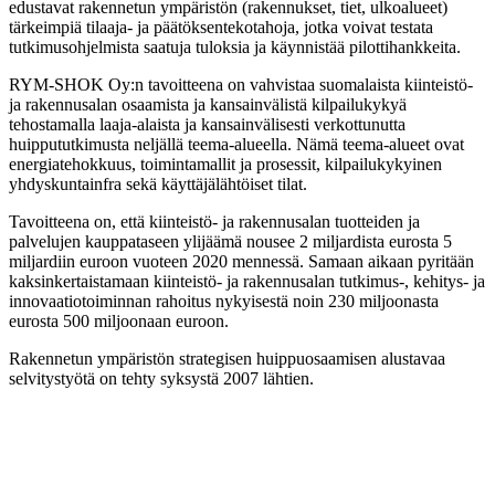
edustavat rakennetun ympäristön (rakennukset, tiet, ulkoalueet)
tärkeimpiä tilaaja- ja päätöksentekotahoja, jotka voivat testata
tutkimusohjelmista saatuja tuloksia ja käynnistää pilottihankkeita.
RYM-SHOK Oy:n tavoitteena on vahvistaa suomalaista kiinteistö-
ja rakennusalan osaamista ja kansainvälistä kilpailukykyä
tehostamalla laaja-alaista ja kansainvälisesti verkottunutta
huippututkimusta neljällä teema-alueella. Nämä teema-alueet ovat
energiatehokkuus, toimintamallit ja prosessit, kilpailukykyinen
yhdyskuntainfra sekä käyttäjälähtöiset tilat.
Tavoitteena on, että kiinteistö- ja rakennusalan tuotteiden ja
palvelujen kauppataseen ylijäämä nousee 2 miljardista eurosta 5
miljardiin euroon vuoteen 2020 mennessä. Samaan aikaan pyritään
kaksinkertaistamaan kiinteistö- ja rakennusalan tutkimus-, kehitys- ja
innovaatiotoiminnan rahoitus nykyisestä noin 230 miljoonasta
eurosta 500 miljoonaan euroon.
Rakennetun ympäristön strategisen huippuosaamisen alustavaa
selvitystyötä on tehty syksystä 2007 lähtien.