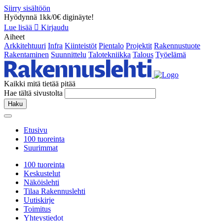
Siirry sisältöön
Hyödynnä 1kk/0€ diginäyte!
Lue lisää
Kirjaudu
Aiheet
Arkkitehtuuri
Infra
Kiinteistöt
Pientalo
Projektit
Rakennustuote
Rakentaminen
Suunnittelu
Talotekniikka
Talous
Työelämä
Kaikki mitä tietää pitää
Hae tältä sivustolta
Haku
Etusivu
100 tuoreinta
Suurimmat
100 tuoreinta
Keskustelut
Näköislehti
Tilaa Rakennuslehti
Uutiskirje
Toimitus
Yhteystiedot