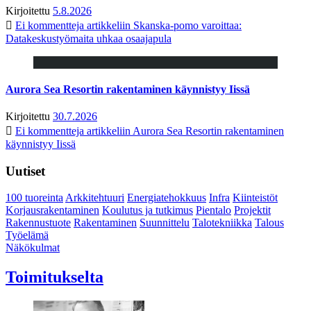
Kirjoitettu
5.8.2026
Ei kommentteja
artikkeliin Skanska-pomo varoittaa:
Datakeskustyömaita uhkaa osaajapula
Aurora Sea Resortin rakentaminen käynnistyy Iissä
Kirjoitettu
30.7.2026
Ei kommentteja
artikkeliin Aurora Sea Resortin rakentaminen
käynnistyy Iissä
Uutiset
100 tuoreinta
Arkkitehtuuri
Energiatehokkuus
Infra
Kiinteistöt
Korjausrakentaminen
Koulutus ja tutkimus
Pientalo
Projektit
Rakennustuote
Rakentaminen
Suunnittelu
Talotekniikka
Talous
Työelämä
Näkökulmat
Toimitukselta