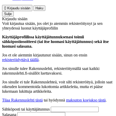
Kirjaudu sisään
Haku
Sulje
Kirjaudu sisään
Voit kirjautua sisään, jos olet jo aiemmin rekisteröitynyt ja sen
yhteydessä luonut käyttäjäprofiilin
Käyttäjäprofiilissa käyttäjätunnuksenasi toimii
sähköpostiosoitteesi (tai itse luomasi käyttäjätunnus) sekä itse
luomasi salasana.
Jos et ole aiemmin kirjautunut sisään, sinun on ensin
rekisteröidyttävä täällä
.
Jos sinulle tulee Rakennuslehti, rekisteröitymällä saat kaikki
rakennuslehti.fi-sisällöt luettavaksesi.
Jos sinulle ei tule Rakennuslehteä, voit silti rekisteröityä, jolloin saat
oikeuden kommentoida lukottomia artikkeleita, mutta et pääse
lukemaan lukittuja artikkeleita.
Tilaa Rakennuslehti tästä
tai hyödynnä
maksuton koejakso tästä
.
Sähköposti tai käyttäjätunnus
Salasana