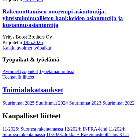
Rakennuttamisen nuorempi asiantuntija,
yhteistoiminnallisten hankkeiden asiantuntija ja
kustannusasiantuntija
Yritys
Boost Brothers Oy
Kirjoitettu
18.6.2026
Kaikki avoimet työpaikat
Työpaikat & työelämä
Avoimet työpaikat
Työelämän uutisia
Teemat & liitteet
Toimialakatsaukset
Suurimmat 2025
Suurimmat 2024
Suurimmat 2023
Suurimmat 2022
Kaupalliset liitteet
11/2025: Suomea rakentamassa
12/2024: INFRA-lehti
11/2024:
Suomea rakentamassa
11/2023: Jokka − Rakennusteollisuus RT:n