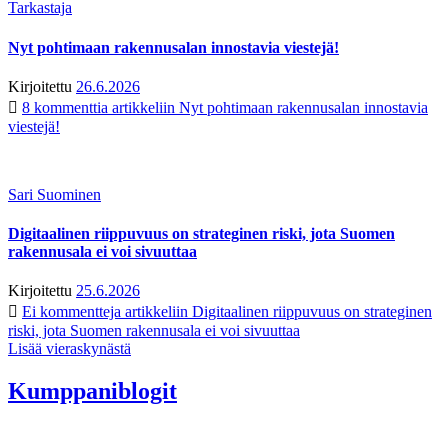
Tarkastaja
Nyt pohtimaan rakennusalan innostavia viestejä!
Kirjoitettu
26.6.2026
8 kommenttia
artikkeliin Nyt pohtimaan rakennusalan innostavia
viestejä!
Sari Suominen
Digitaalinen riippuvuus on strateginen riski, jota Suomen
rakennusala ei voi sivuuttaa
Kirjoitettu
25.6.2026
Ei kommentteja
artikkeliin Digitaalinen riippuvuus on strateginen
riski, jota Suomen rakennusala ei voi sivuuttaa
Lisää vieraskynästä
Kumppaniblogit