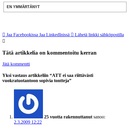
EN YMMÄRTÄNYT
Jaa Facebookissa
Jaa LinkedInissä
Lähetä linkki sähköpostilla
Tätä artikkelia on kommentoitu kerran
Jätä kommentti
Yksi vastaus artikkeliin “ATT ei saa riittävästi
vuokratuotantoon sopivia tontteja”
25 vuotta rakennuttanut
sanoo:
2.3.2009 12:22