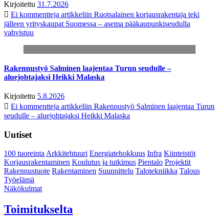
Kirjoitettu
31.7.2026
Ei kommentteja
artikkeliin Ruotsalainen korjausrakentaja teki
jälleen yrityskaupat Suomessa – asema pääkaupunkiseudulla
vahvistuu
Rakennustyö Salminen laajentaa Turun seudulle –
aluejohtajaksi Heikki Malaska
Kirjoitettu
5.8.2026
Ei kommentteja
artikkeliin Rakennustyö Salminen laajentaa Turun
seudulle – aluejohtajaksi Heikki Malaska
Uutiset
100 tuoreinta
Arkkitehtuuri
Energiatehokkuus
Infra
Kiinteistöt
Korjausrakentaminen
Koulutus ja tutkimus
Pientalo
Projektit
Rakennustuote
Rakentaminen
Suunnittelu
Talotekniikka
Talous
Työelämä
Näkökulmat
Toimitukselta