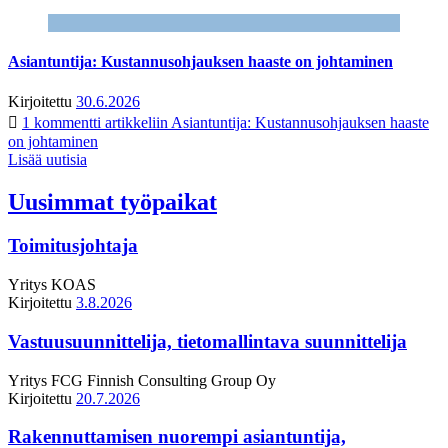
Asiantuntija: Kustannusohjauksen haaste on johtaminen
Kirjoitettu
30.6.2026
1 kommentti
artikkeliin Asiantuntija: Kustannusohjauksen haaste
on johtaminen
Lisää uutisia
Uusimmat työpaikat
Toimitusjohtaja
Yritys
KOAS
Kirjoitettu
3.8.2026
Vastuusuunnittelija, tietomallintava suunnittelija
Yritys
FCG Finnish Consulting Group Oy
Kirjoitettu
20.7.2026
Rakennuttamisen nuorempi asiantuntija,