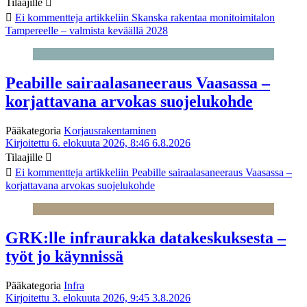
Tilaajille
Ei kommentteja
artikkeliin Skanska rakentaa monitoimitalon
Tampereelle – valmista keväällä 2028
Peabille sairaalasaneeraus Vaasassa –
korjattavana arvokas suojelukohde
Pääkategoria
Korjausrakentaminen
Kirjoitettu 6. elokuuta 2026, 8:46
6.8.2026
Tilaajille
Ei kommentteja
artikkeliin Peabille sairaalasaneeraus Vaasassa –
korjattavana arvokas suojelukohde
GRK:lle infraurakka datakeskuksesta –
työt jo käynnissä
Pääkategoria
Infra
Kirjoitettu 3. elokuuta 2026, 9:45
3.8.2026