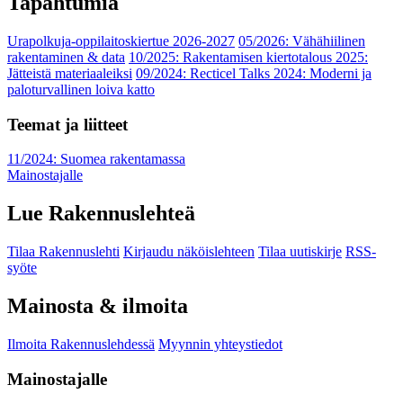
Tapahtumia
Urapolkuja-oppilaitoskiertue 2026-2027
05/2026: Vähähiilinen
rakentaminen & data
10/2025: Rakentamisen kiertotalous 2025:
Jätteistä materiaaleiksi
09/2024: Recticel Talks 2024: Moderni ja
paloturvallinen loiva katto
Teemat ja liitteet
11/2024: Suomea rakentamassa
Mainostajalle
Lue Rakennuslehteä
Tilaa Rakennuslehti
Kirjaudu näköislehteen
Tilaa uutiskirje
RSS-
syöte
Mainosta & ilmoita
Ilmoita Rakennuslehdessä
Myynnin yhteystiedot
Mainostajalle