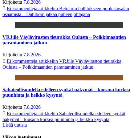
Kirjoitettu
7.8.2026
Ei kommentteja
artikkeliin Betolarin hallitukseen puolustusalan
osaamista – Dahlbom jatkaa puheenjohtajana
VRJ:lle Väyläviraston tieurakka Oulusta – Poikkimaantien
parantaminen jatkuu
Kirjoitettu
7.8.2026
Ei kommentteja
artikkeliin VRJ:lle Väyläviraston tieurakka
Oulusta – Poikkimaantien parantaminen jatkuu
Sahateollisuudella edelleen synkät näkymät – kiusana korkea
puunhinta ja heikko kysyntä
Kirjoitettu
7.8.2026
Ei kommentteja
artikkeliin Sahateollisuudella edelleen synkät
näkymät – kiusana korkea puunhinta ja heikko kysyntä
Lisää uutisia
Viikon luetuimmat