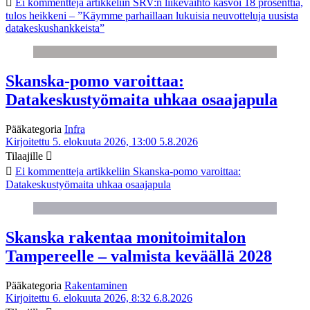
Ei kommentteja
artikkeliin SRV:n liikevaihto kasvoi 18 prosenttia,
tulos heikkeni – ”Käymme parhaillaan lukuisia neuvotteluja uusista
datakeskushankkeista”
Skanska-pomo varoittaa:
Datakeskustyömaita uhkaa osaajapula
Pääkategoria
Infra
Kirjoitettu 5. elokuuta 2026, 13:00
5.8.2026
Tilaajille
Ei kommentteja
artikkeliin Skanska-pomo varoittaa:
Datakeskustyömaita uhkaa osaajapula
Skanska rakentaa monitoimitalon
Tampereelle – valmista keväällä 2028
Pääkategoria
Rakentaminen
Kirjoitettu 6. elokuuta 2026, 8:32
6.8.2026