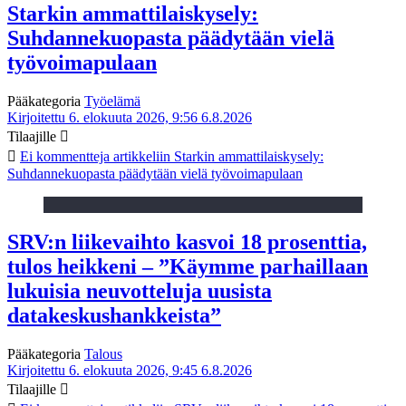
Starkin ammattilaiskysely:
Suhdannekuopasta päädytään vielä
työvoimapulaan
Pääkategoria
Työelämä
Kirjoitettu 6. elokuuta 2026, 9:56
6.8.2026
Tilaajille
Ei kommentteja
artikkeliin Starkin ammattilaiskysely:
Suhdannekuopasta päädytään vielä työvoimapulaan
SRV:n liikevaihto kasvoi 18 prosenttia,
tulos heikkeni – ”Käymme parhaillaan
lukuisia neuvotteluja uusista
datakeskushankkeista”
Pääkategoria
Talous
Kirjoitettu 6. elokuuta 2026, 9:45
6.8.2026
Tilaajille