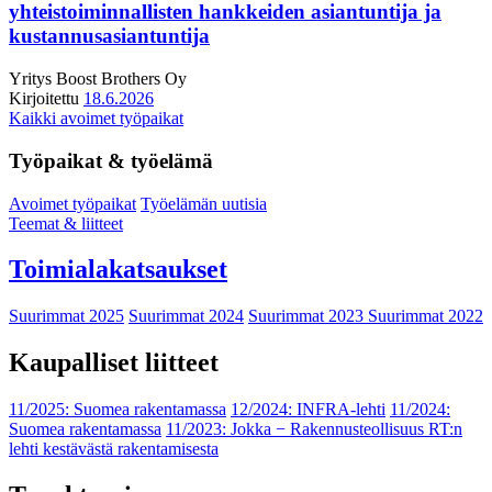
yhteistoiminnallisten hankkeiden asiantuntija ja
kustannusasiantuntija
Yritys
Boost Brothers Oy
Kirjoitettu
18.6.2026
Kaikki avoimet työpaikat
Työpaikat & työelämä
Avoimet työpaikat
Työelämän uutisia
Teemat & liitteet
Toimialakatsaukset
Suurimmat 2025
Suurimmat 2024
Suurimmat 2023
Suurimmat 2022
Kaupalliset liitteet
11/2025: Suomea rakentamassa
12/2024: INFRA-lehti
11/2024:
Suomea rakentamassa
11/2023: Jokka − Rakennusteollisuus RT:n
lehti kestävästä rakentamisesta