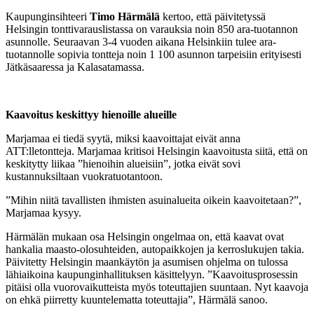
Kaupunginsihteeri
Timo Härmälä
kertoo, että päivitetyssä
Helsingin tonttivarauslistassa on varauksia noin 850 ara-tuotannon
asunnolle. Seuraavan 3-4 vuoden aikana Helsinkiin tulee ara-
tuotannolle sopivia tontteja noin 1 100 asunnon tarpeisiin erityisesti
Jätkäsaaressa ja Kalasatamassa.
Kaavoitus keskittyy hienoille alueille
Marjamaa ei tiedä syytä, miksi kaavoittajat eivät anna
ATT:lletontteja. Marjamaa kritisoi Helsingin kaavoitusta siitä, että on
keskitytty liikaa ”hienoihin alueisiin”, jotka eivät sovi
kustannuksiltaan vuokratuotantoon.
”Mihin niitä tavallisten ihmisten asuinalueita oikein kaavoitetaan?”,
Marjamaa kysyy.
Härmälän mukaan osa Helsingin ongelmaa on, että kaavat ovat
hankalia maasto-olosuhteiden, autopaikkojen ja kerroslukujen takia.
Päivitetty Helsingin maankäytön ja asumisen ohjelma on tulossa
lähiaikoina kaupunginhallituksen käsittelyyn. ”Kaavoitusprosessin
pitäisi olla vuorovaikutteista myös toteuttajien suuntaan. Nyt kaavoja
on ehkä piirretty kuuntelematta toteuttajia”, Härmälä sanoo.