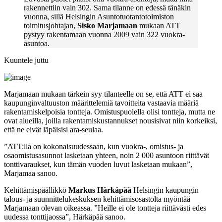
rakennettiin vain 302. Sama tilanne on edessä tänäkin
vuonna, sillä Helsingin Asuntotuotantotoimiston
toimitusjohtajan,
Sisko Marjamaan
mukaan ATT
pystyy rakentamaan vuonna 2009 vain 322 vuokra-
asuntoa.
Kuuntele juttu
Marjamaan mukaan tärkein syy tilanteelle on se, että ATT ei saa
kaupunginvaltuuston määrittelemiä tavoitteita vastaavia määriä
rakentamiskelpoisia tontteja. Omistuspuolella olisi tontteja, mutta ne
ovat alueilla, joilla rakentamiskustannukset nousisivat niin korkeiksi,
että ne eivät läpäisisi ara-seulaa.
”ATT:lla on kokonaisuudessaan, kun vuokra-, omistus- ja
osaomistusasunnot lasketaan yhteen, noin 2 000 asuntoon riittävät
tonttivaraukset, kun tämän vuoden luvut lasketaan mukaan”,
Marjamaa sanoo.
Kehittämispäällikkö
Markus Härkäpää
Helsingin kaupungin
talous- ja suunnittelukeskuksen kehittämisosastolta myöntää
Marjamaan olevan oikeassa. ”Heille ei ole tontteja riittävästi edes
uudessa tonttijaossa”, Härkäpää sanoo.