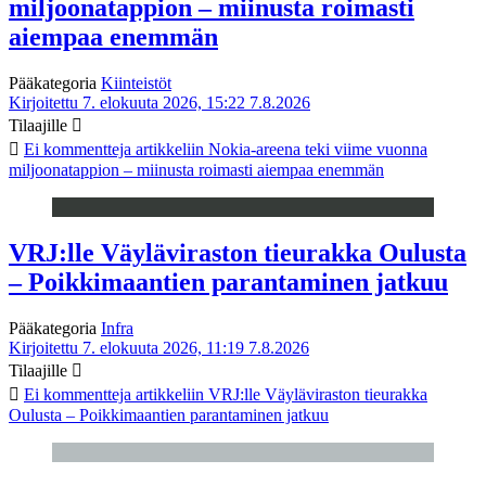
miljoonatappion – miinusta roimasti
aiempaa enemmän
Pääkategoria
Kiinteistöt
Kirjoitettu 7. elokuuta 2026, 15:22
7.8.2026
Tilaajille
Ei kommentteja
artikkeliin Nokia-areena teki viime vuonna
miljoonatappion – miinusta roimasti aiempaa enemmän
VRJ:lle Väyläviraston tieurakka Oulusta
– Poikkimaantien parantaminen jatkuu
Pääkategoria
Infra
Kirjoitettu 7. elokuuta 2026, 11:19
7.8.2026
Tilaajille
Ei kommentteja
artikkeliin VRJ:lle Väyläviraston tieurakka
Oulusta – Poikkimaantien parantaminen jatkuu