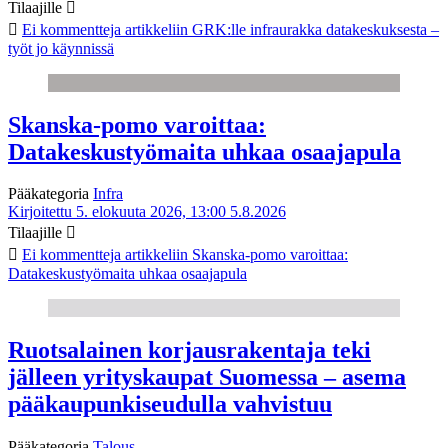
Tilaajille
Ei kommentteja
artikkeliin GRK:lle infraurakka datakeskuksesta –
työt jo käynnissä
Skanska-pomo varoittaa:
Datakeskustyömaita uhkaa osaajapula
Pääkategoria
Infra
Kirjoitettu 5. elokuuta 2026, 13:00
5.8.2026
Tilaajille
Ei kommentteja
artikkeliin Skanska-pomo varoittaa:
Datakeskustyömaita uhkaa osaajapula
Ruotsalainen korjausrakentaja teki
jälleen yrityskaupat Suomessa – asema
pääkaupunkiseudulla vahvistuu
Pääkategoria
Talous