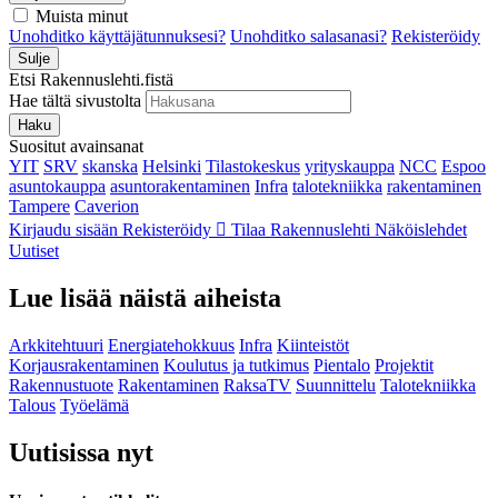
Muista minut
Unohditko käyttäjätunnuksesi?
Unohditko salasanasi?
Rekisteröidy
Sulje
Etsi Rakennuslehti.fistä
Hae tältä sivustolta
Haku
Suositut avainsanat
YIT
SRV
skanska
Helsinki
Tilastokeskus
yrityskauppa
NCC
Espoo
asuntokauppa
asuntorakentaminen
Infra
talotekniikka
rakentaminen
Tampere
Caverion
Kirjaudu sisään
Rekisteröidy
Tilaa Rakennuslehti
Näköislehdet
Uutiset
Lue lisää näistä aiheista
Arkkitehtuuri
Energiatehokkuus
Infra
Kiinteistöt
Korjausrakentaminen
Koulutus ja tutkimus
Pientalo
Projektit
Rakennustuote
Rakentaminen
RaksaTV
Suunnittelu
Talotekniikka
Talous
Työelämä
Uutisissa nyt