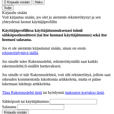
Kirjaudu sisään
Haku
Sulje
Kirjaudu sisään
Voit kirjautua sisään, jos olet jo aiemmin rekisteröitynyt ja sen
yhteydessä luonut käyttäjäprofiilin
Käyttäjäprofiilissa käyttäjätunnuksenasi toimii
sähköpostiosoitteesi (tai itse luomasi käyttäjätunnus) sekä itse
luomasi salasana.
Jos et ole aiemmin kirjautunut sisään, sinun on ensin
rekisteröidyttävä täällä
.
Jos sinulle tulee Rakennuslehti, rekisteröitymällä saat kaikki
rakennuslehti.fi-sisällöt luettavaksesi.
Jos sinulle ei tule Rakennuslehteä, voit silti rekisteröityä, jolloin saat
oikeuden kommentoida lukottomia artikkeleita, mutta et pääse
lukemaan lukittuja artikkeleita.
Tilaa Rakennuslehti tästä
tai hyödynnä
maksuton koejakso tästä
.
Sähköposti tai käyttäjätunnus
Salasana
Kirjaudu sisään