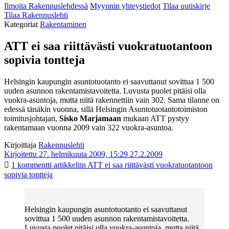
Ilmoita Rakennuslehdessä
Myynnin yhteystiedot
Tilaa uutiskirje
Tilaa Rakennuslehti
Kategoriat
Rakentaminen
ATT ei saa riittävästi vuokratuotantoon
sopivia tontteja
Helsingin kaupungin asuntotuotanto ei saavuttanut sovittua 1 500
uuden asunnon rakentamistavoitetta. Luvusta puolet pitäisi olla
vuokra-asuntoja, mutta niitä rakennettiin vain 302. Sama tilanne on
edessä tänäkin vuonna, sillä Helsingin Asuntotuotantotoimiston
toimitusjohtajan,
Sisko Marjamaan
mukaan ATT pystyy
rakentamaan vuonna 2009 vain 322 vuokra-asuntoa.
Kirjoittaja
Rakennuslehti
Kirjoitettu 27. helmikuuta 2009, 15:29
27.2.2009
1 kommentti
artikkeliin ATT ei saa riittävästi vuokratuotantoon
sopivia tontteja
Helsingin kaupungin asuntotuotanto ei saavuttanut
sovittua 1 500 uuden asunnon rakentamistavoitetta.
Luvusta puolet pitäisi olla vuokra-asuntoja, mutta niitä