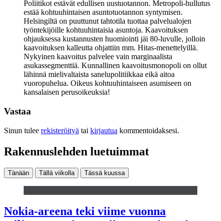
Poliitikot estävät edullisen uustuotannon. Metropoli-hullutus
estää kohtuuhintaisen asuntotuotannon syntymisen.
Helsingiltä on puuttunut tahtotila tuottaa palvelualojen
työntekijöille kohtuuhintaisia asuntoja. Kaavoituksen
ohjauksessa kustannusten huomiointi jäi 80-luvulle, jolloin
kaavoituksen kalleutta ohjattiin mm. Hitas-menettelyillä.
Nykyinen kaavoitus palvelee vain marginaalista
asukassegmenttiä. Kunnallinen kaavoitusmonopoli on ollut
lähinnä mielivaltaista sanelupolitiikkaa eikä aitoa
vuoropuhelua. Oikeus kohtuuhintaiseen asumiseen on
kansalaisen perusoikeuksia!
Vastaa
Sinun tulee
rekisteröityä
tai
kirjautua
kommentoidaksesi.
Rakennuslehden luetuimmat
Tänään
Tällä viikolla
Tässä kuussa
Nokia-areena teki viime vuonna