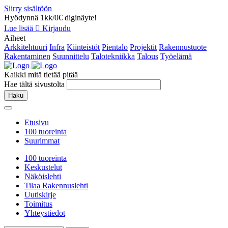
Siirry sisältöön
Hyödynnä 1kk/0€ diginäyte!
Lue lisää
Kirjaudu
Aiheet
Arkkitehtuuri
Infra
Kiinteistöt
Pientalo
Projektit
Rakennustuote
Rakentaminen
Suunnittelu
Talotekniikka
Talous
Työelämä
Kaikki mitä tietää pitää
Hae tältä sivustolta
Haku
Etusivu
100 tuoreinta
Suurimmat
100 tuoreinta
Keskustelut
Näköislehti
Tilaa Rakennuslehti
Uutiskirje
Toimitus
Yhteystiedot