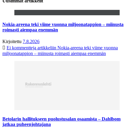
Uusimmat artikkelit
Nokia-areena teki viime vuonna miljoonatappion – miinusta
roimasti aiempaa enemmän
Kirjoitettu
7.8.2026
Ei kommentteja
artikkeliin Nokia-areena teki viime vuonna
miljoonatappion – miinusta roimasti aiempaa enemmän
Betolarin hallitukseen puolustusalan osaamista – Dahlbom
jatkaa puheenjohtajana