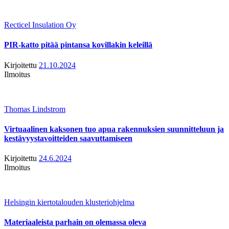
Recticel Insulation Oy
PIR-katto pitää pintansa kovillakin keleillä
Kirjoitettu
21.10.2024
Ilmoitus
Thomas Lindstrom
Virtuaalinen kaksonen tuo apua rakennuksien suunnitteluun ja
kestävyystavoitteiden saavuttamiseen
Kirjoitettu
24.6.2024
Ilmoitus
Helsingin kiertotalouden klusteriohjelma
Materiaaleista parhain on olemassa oleva