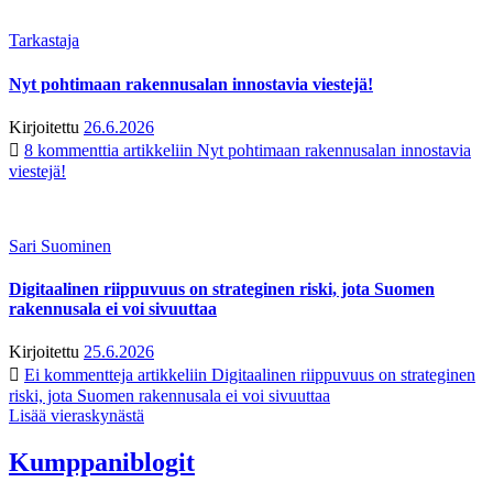
Tarkastaja
Nyt pohtimaan rakennusalan innostavia viestejä!
Kirjoitettu
26.6.2026
8 kommenttia
artikkeliin Nyt pohtimaan rakennusalan innostavia
viestejä!
Sari Suominen
Digitaalinen riippuvuus on strateginen riski, jota Suomen
rakennusala ei voi sivuuttaa
Kirjoitettu
25.6.2026
Ei kommentteja
artikkeliin Digitaalinen riippuvuus on strateginen
riski, jota Suomen rakennusala ei voi sivuuttaa
Lisää vieraskynästä
Kumppaniblogit