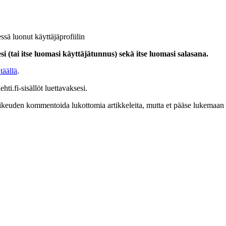
ssä luonut käyttäjäprofiilin
i (tai itse luomasi käyttäjätunnus) sekä itse luomasi salasana.
täällä
.
hti.fi-sisällöt luettavaksesi.
at oikeuden kommentoida lukottomia artikkeleita, mutta et pääse lukemaan l