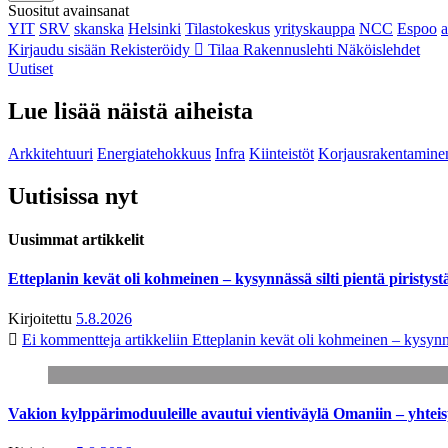
Suositut avainsanat
YIT
SRV
skanska
Helsinki
Tilastokeskus
yrityskauppa
NCC
Espoo
Kirjaudu sisään
Rekisteröidy
Tilaa Rakennuslehti
Näköislehdet
Uutiset
Lue lisää näistä aiheista
Arkkitehtuuri
Energiatehokkuus
Infra
Kiinteistöt
Korjausrakentamine
Uutisissa nyt
Uusimmat artikkelit
Etteplanin kevät oli kohmeinen – kysynnässä silti pientä piristyst
Kirjoitettu
5.8.2026
Ei kommentteja
artikkeliin Etteplanin kevät oli kohmeinen – kysynnäs
Vakion kylppärimoduuleille avautui vientiväylä Omaniin – yhtei