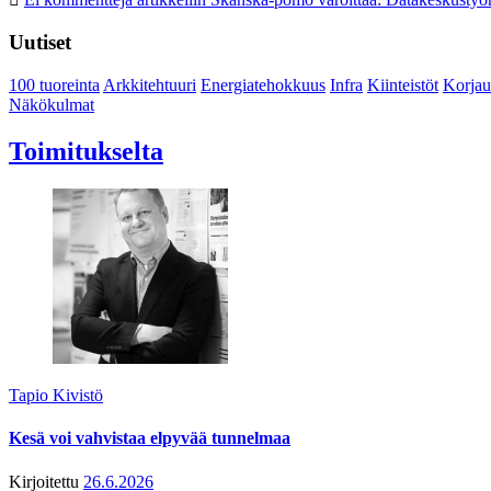
Uutiset
100 tuoreinta
Arkkitehtuuri
Energiatehokkuus
Infra
Kiinteistöt
Korjau
Näkökulmat
Toimitukselta
Tapio Kivistö
Kesä voi vahvistaa elpyvää tunnelmaa
Kirjoitettu
26.6.2026