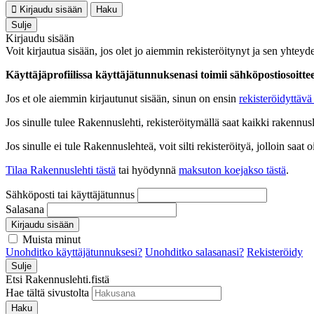
Kirjaudu sisään
Haku
Sulje
Kirjaudu sisään
Voit kirjautua sisään, jos olet jo aiemmin rekisteröitynyt ja sen yhteyde
Käyttäjäprofiilissa käyttäjätunnuksenasi toimii sähköpostiosoittees
Jos et ole aiemmin kirjautunut sisään, sinun on ensin
rekisteröidyttävä 
Jos sinulle tulee Rakennuslehti, rekisteröitymällä saat kaikki rakennusle
Jos sinulle ei tule Rakennuslehteä, voit silti rekisteröityä, jolloin sa
Tilaa Rakennuslehti tästä
tai hyödynnä
maksuton koejakso tästä
.
Sähköposti tai käyttäjätunnus
Salasana
Kirjaudu sisään
Muista minut
Unohditko käyttäjätunnuksesi?
Unohditko salasanasi?
Rekisteröidy
Sulje
Etsi Rakennuslehti.fistä
Hae tältä sivustolta
Haku