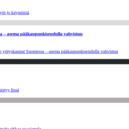
yöt jo käynnissä
ssa – asema pääkaupunkiseudulla vahvistuu
leen yrityskaupat Suomessa – asema pääkaupunkiseudulla vahvistuu
istyy Iissä
maita uhkaa osaajapula