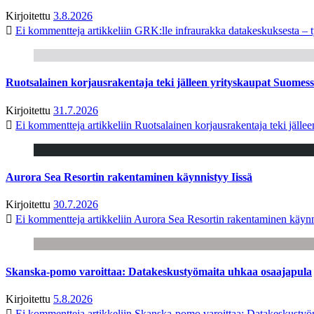
Kirjoitettu
3.8.2026
Ei kommentteja
artikkeliin GRK:lle infraurakka datakeskuksesta – t
Ruotsalainen korjausrakentaja teki jälleen yrityskaupat Suome
Kirjoitettu
31.7.2026
Ei kommentteja
artikkeliin Ruotsalainen korjausrakentaja teki jäl
Aurora Sea Resortin rakentaminen käynnistyy Iissä
Kirjoitettu
30.7.2026
Ei kommentteja
artikkeliin Aurora Sea Resortin rakentaminen käynn
Skanska-pomo varoittaa: Datakeskustyömaita uhkaa osaajapula
Kirjoitettu
5.8.2026
Ei kommentteja
artikkeliin Skanska-pomo varoittaa: Datakeskustyö