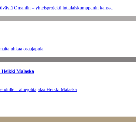
tiväylä Omaniin – yhteisprojekti intialaiskumppanin kanssa
maita uhkaa osaajapula
i Heikki Malaska
eudulle – aluejohtajaksi Heikki Malaska