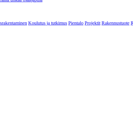
srakentaminen
Koulutus ja tutkimus
Pientalo
Projektit
Rakennustuote
R