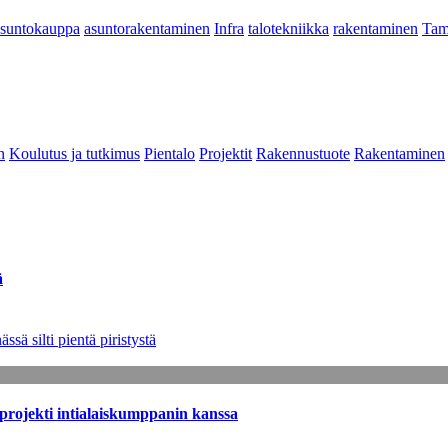
asuntokauppa
asuntorakentaminen
Infra
talotekniikka
rakentaminen
Tam
n
Koulutus ja tutkimus
Pientalo
Projektit
Rakennustuote
Rakentaminen
ä
sä silti pientä piristystä
sprojekti intialaiskumppanin kanssa