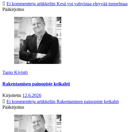
Ei kommentteja
artikkeliin Kesä voi vahvistaa elpyvää tunnelmaa
Pääkirjoitus
Tapio Kivistö
Rakentamisen painopiste keikahti
Kirjoitettu
12.6.2026
Ei kommentteja
artikkeliin Rakentamisen painopiste keikahti
Pääkirjoitus