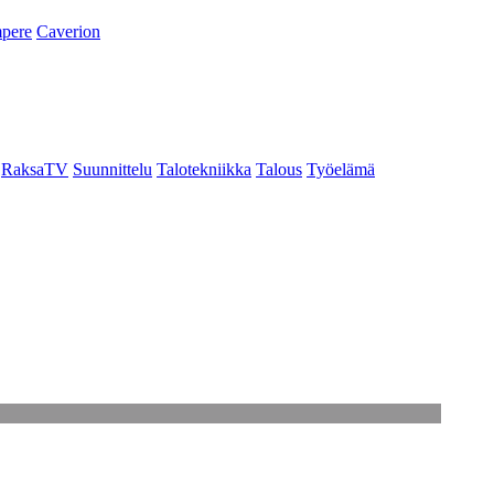
pere
Caverion
RaksaTV
Suunnittelu
Talotekniikka
Talous
Työelämä