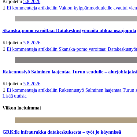
Kirjoitettu
5.8.2026
Ei kommentteja
artikkeliin Vakion kylppärimoduuleille avautui vien
Skanska-pomo varoittaa: Datakeskustyömaita uhkaa osaajapula
Kirjoitettu
5.8.2026
Ei kommentteja
artikkeliin Skanska-pomo varoittaa: Datakeskustyö
Rakennustyö Salminen laajentaa Turun seudulle – aluejohtajaks
Kirjoitettu
5.8.2026
Ei kommentteja
artikkeliin Rakennustyö Salminen laajentaa Turun s
Lisää uutisia
Viikon luetuimmat
GRK:lle infraurakka datakeskuksesta – työt jo käynnissä