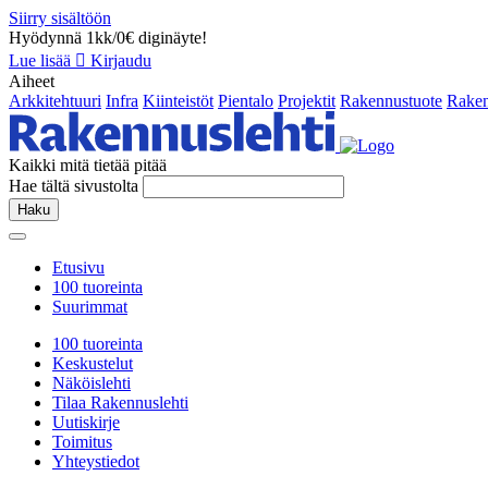
Siirry sisältöön
Hyödynnä 1kk/0€ diginäyte!
Lue lisää
Kirjaudu
Aiheet
Arkkitehtuuri
Infra
Kiinteistöt
Pientalo
Projektit
Rakennustuote
Raken
Kaikki mitä tietää pitää
Hae tältä sivustolta
Haku
Etusivu
100 tuoreinta
Suurimmat
100 tuoreinta
Keskustelut
Näköislehti
Tilaa Rakennuslehti
Uutiskirje
Toimitus
Yhteystiedot