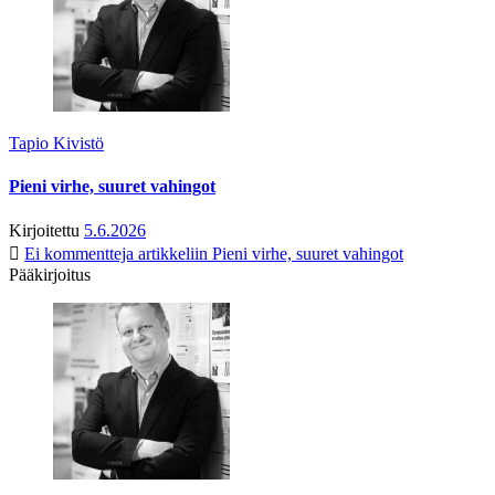
Tapio Kivistö
Pieni virhe, suuret vahingot
Kirjoitettu
5.6.2026
Ei kommentteja
artikkeliin Pieni virhe, suuret vahingot
Pääkirjoitus