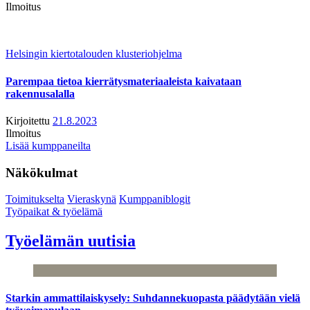
Ilmoitus
Helsingin kiertotalouden klusteriohjelma
Parempaa tietoa kierrätysmateriaaleista kaivataan
rakennusalalla
Kirjoitettu
21.8.2023
Ilmoitus
Lisää kumppaneilta
Näkökulmat
Toimitukselta
Vieraskynä
Kumppaniblogit
Työpaikat & työelämä
Työelämän uutisia
Starkin ammattilaiskysely: Suhdannekuopasta päädytään vielä