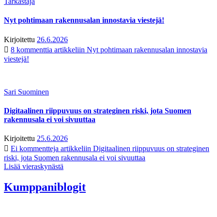
Tarkastaja
Nyt pohtimaan rakennusalan innostavia viestejä!
Kirjoitettu
26.6.2026
8 kommenttia
artikkeliin Nyt pohtimaan rakennusalan innostavia
viestejä!
Sari Suominen
Digitaalinen riippuvuus on strateginen riski, jota Suomen
rakennusala ei voi sivuuttaa
Kirjoitettu
25.6.2026
Ei kommentteja
artikkeliin Digitaalinen riippuvuus on strateginen
riski, jota Suomen rakennusala ei voi sivuuttaa
Lisää vieraskynästä
Kumppaniblogit