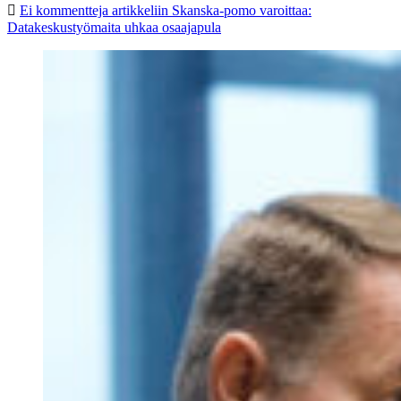
Ei kommentteja
artikkeliin Skanska-pomo varoittaa:
Datakeskustyömaita uhkaa osaajapula