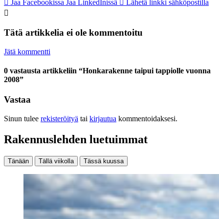
Jaa Facebookissa
Jaa LinkedInissä
Lähetä linkki sähköpostilla
Tätä artikkelia ei ole kommentoitu
Jätä kommentti
0 vastausta artikkeliin “Honkarakenne taipui tappiolle vuonna
2008”
Vastaa
Sinun tulee
rekisteröityä
tai
kirjautua
kommentoidaksesi.
Rakennuslehden luetuimmat
Tänään
Tällä viikolla
Tässä kuussa