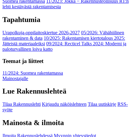
Suomea rakentamassa
11/2023: Jokka − Rakennusteollisuus RT:n
lehti kestävästä rakentamisesta
Tapahtumia
Urapolkuja-oppilaitoskiertue 2026-2027
05/2026: Vähähiilinen
rakentaminen & data
10/2025: Rakentamisen kiertotalous 2025:
Jätteistä materiaaleiksi
09/2024: Recticel Talks 2024: Moderni ja
paloturvallinen loiva katto
Teemat ja liitteet
11/2024: Suomea rakentamassa
Mainostajalle
Lue Rakennuslehteä
Tilaa Rakennuslehti
Kirjaudu näköislehteen
Tilaa uutiskirje
RSS-
syöte
Mainosta & ilmoita
Ilmoita Rakennuslehdessä
Myynnin yhteystiedot