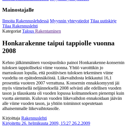
Mainostajalle
Ilmoita Rakennuslehdessä
Myynnin yhteystiedot
Tilaa uutiskirje
Tilaa Rakennuslehti
Kategoriat
Talous
Rakentaminen
Honkarakenne taipui tappiolle vuonna
2008
Kehno jälkimmäinen vuosipuolisko painoi Honkarakenne-konsernin
tuloksen tappiolliseksi viime vuonna. Yhtiö varoittikin jo
marraskuun lopulla, että positiivisen tuloksen tekeminen viime
vuodelta on epätodennäköistä. Liikevaihdosta leikkautui 16,1
prosenttia vuoteen 2007 verrattuna. Konsernin ennakkomyynti jäi
myös viimeisellä neljänneksellä 2008 selvästi alle edellisen vuoden
tason ja tilauskanta oli vuoden lopussa kolmanneksen pienempi kuin
vuotta aiemmin. Kuluvan vuoden liikevaihdon ennakoidaan jäävän
alle viime vuoden tason, ja yhtiön toiminnot sopeutetaan
alhaisemmalle liikevaihtotasolle.
Kirjoittaja
Rakennuslehti
Kirjoitettu 26. helmikuuta 2009, 15:27
26.2.2009