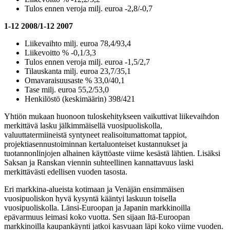
Tulos ennen veroja milj. euroa -2,8/-0,7
1-12 2008/1-12 2007
Liikevaihto milj. euroa 78,4/93,4
Liikevoitto % -0,1/3,3
Tulos ennen veroja milj. euroa -1,5/2,7
Tilauskanta milj. euroa 23,7/35,1
Omavaraisuusaste % 33,0/40,1
Tase milj. euroa 55,2/53,0
Henkilöstö (keskimäärin) 398/421
Yhtiön mukaan huonoon tuloskehitykseen vaikuttivat liikevaihdon
merkittävä lasku jälkimmäisellä vuosipuoliskolla,
valuuttatermiineistä syntyneet realisoitumattomat tappiot,
projektiasennustoiminnan kertaluonteiset kustannukset ja
tuotannonlinjojen alhainen käyttöaste viime kesästä lähtien. Lisäksi
Saksan ja Ranskan viennin suhteellinen kannattavuus laski
merkittävästi edellisen vuoden tasosta.
Eri markkina-alueista kotimaan ja Venäjän ensimmäisen
vuosipuoliskon hyvä kysyntä kääntyi laskuun toisella
vuosipuoliskolla. Länsi-Euroopan ja Japanin markkinoilla
epävarmuus leimasi koko vuotta. Sen sijaan Itä-Euroopan
markkinoilla kaupankäynti jatkoi kasvuaan läpi koko viime vuoden.