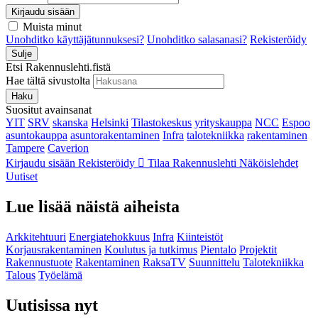
Kirjaudu sisään
Muista minut
Unohditko käyttäjätunnuksesi?
Unohditko salasanasi?
Rekisteröidy
Sulje
Etsi Rakennuslehti.fistä
Hae tältä sivustolta
Haku
Suositut avainsanat
YIT
SRV
skanska
Helsinki
Tilastokeskus
yrityskauppa
NCC
Espoo
asuntokauppa
asuntorakentaminen
Infra
talotekniikka
rakentaminen
Tampere
Caverion
Kirjaudu sisään
Rekisteröidy
Tilaa Rakennuslehti
Näköislehdet
Uutiset
Lue lisää näistä aiheista
Arkkitehtuuri
Energiatehokkuus
Infra
Kiinteistöt
Korjausrakentaminen
Koulutus ja tutkimus
Pientalo
Projektit
Rakennustuote
Rakentaminen
RaksaTV
Suunnittelu
Talotekniikka
Talous
Työelämä
Uutisissa nyt