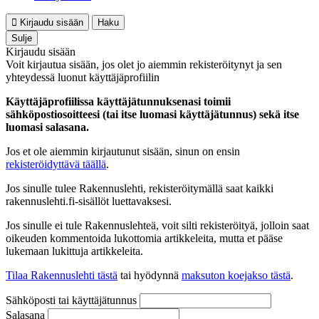
Kirjaudu sisään
Haku
Sulje
Kirjaudu sisään
Voit kirjautua sisään, jos olet jo aiemmin rekisteröitynyt ja sen
yhteydessä luonut käyttäjäprofiilin
Käyttäjäprofiilissa käyttäjätunnuksenasi toimii
sähköpostiosoitteesi (tai itse luomasi käyttäjätunnus) sekä itse
luomasi salasana.
Jos et ole aiemmin kirjautunut sisään, sinun on ensin
rekisteröidyttävä täällä
.
Jos sinulle tulee Rakennuslehti, rekisteröitymällä saat kaikki
rakennuslehti.fi-sisällöt luettavaksesi.
Jos sinulle ei tule Rakennuslehteä, voit silti rekisteröityä, jolloin saat
oikeuden kommentoida lukottomia artikkeleita, mutta et pääse
lukemaan lukittuja artikkeleita.
Tilaa Rakennuslehti tästä
tai hyödynnä
maksuton koejakso tästä
.
Sähköposti tai käyttäjätunnus
Salasana