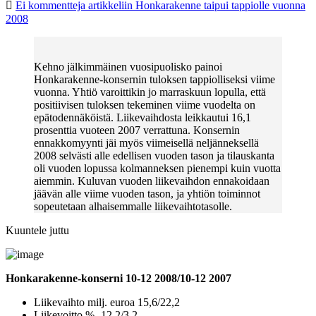
Ei kommentteja
artikkeliin Honkarakenne taipui tappiolle vuonna
2008
Kehno jälkimmäinen vuosipuolisko painoi
Honkarakenne-konsernin tuloksen tappiolliseksi viime
vuonna. Yhtiö varoittikin jo marraskuun lopulla, että
positiivisen tuloksen tekeminen viime vuodelta on
epätodennäköistä. Liikevaihdosta leikkautui 16,1
prosenttia vuoteen 2007 verrattuna. Konsernin
ennakkomyynti jäi myös viimeisellä neljänneksellä
2008 selvästi alle edellisen vuoden tason ja tilauskanta
oli vuoden lopussa kolmanneksen pienempi kuin vuotta
aiemmin. Kuluvan vuoden liikevaihdon ennakoidaan
jäävän alle viime vuoden tason, ja yhtiön toiminnot
sopeutetaan alhaisemmalle liikevaihtotasolle.
Kuuntele juttu
Honkarakenne-konserni 10-12 2008/10-12 2007
Liikevaihto milj. euroa 15,6/22,2
Liikevoitto % -12,2/3,2