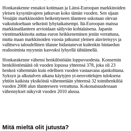
Honkarakenne ennakoi kotimaan ja Länsi-Euroopan markkinoiden
yleisen kysyntävajeen jatkuvan koko tämän vuoden. Sen sijaan
Venäjän markkinoiden heikentyneen tilanteen uskotaan olevan
vaikutukseltaan selkeästi lyhytaikaisempi. Itä-Euroopan maissa
markkinatilanteen arvioidaan säilyvän kohtalaisena. Japanin
vientimarkkinoita auttaa euron heikkeneminen jeniin verrattuna,
mutta maan markkinoiden vuosia jatkunut yleinen alavireisyys ja
vallitseva taloudellinen tilanne hidastanevat kuitenkin hintaedun
realisoimista myynnin kasvuksi lyhyellä tähtäimellä.
Honkarakenne vähensi henkilöstöään loppuvuodesta. Konsernin
henkilöstömäärä oli vuoden lopussa yhteensä 378, joka oli 23
henkeä vähemmän kuin edellisen vuoden vastaavana ajankohtana.
Syksyn ja alkutalven aikana käytyjen yt-neuvottelujen tuloksena
yhtiön kaikista yksiköistä vähennetään yhteensä 32 toimihenkilöä
vuoden 2008 alun tilanteeseen verrattuna. Kokonaisuudessaan
vähennykset näkyvät vuoden 2010 alussa.
Mitä mieltä olit jutusta?