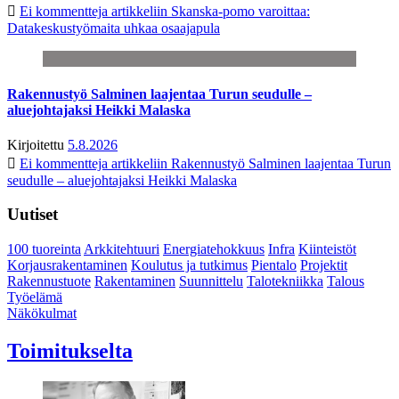
Ei kommentteja
artikkeliin Skanska-pomo varoittaa:
Datakeskustyömaita uhkaa osaajapula
Rakennustyö Salminen laajentaa Turun seudulle –
aluejohtajaksi Heikki Malaska
Kirjoitettu
5.8.2026
Ei kommentteja
artikkeliin Rakennustyö Salminen laajentaa Turun
seudulle – aluejohtajaksi Heikki Malaska
Uutiset
100 tuoreinta
Arkkitehtuuri
Energiatehokkuus
Infra
Kiinteistöt
Korjausrakentaminen
Koulutus ja tutkimus
Pientalo
Projektit
Rakennustuote
Rakentaminen
Suunnittelu
Talotekniikka
Talous
Työelämä
Näkökulmat
Toimitukselta