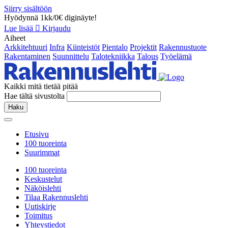
Siirry sisältöön
Hyödynnä 1kk/0€ diginäyte!
Lue lisää
Kirjaudu
Aiheet
Arkkitehtuuri
Infra
Kiinteistöt
Pientalo
Projektit
Rakennustuote
Rakentaminen
Suunnittelu
Talotekniikka
Talous
Työelämä
Kaikki mitä tietää pitää
Hae tältä sivustolta
Haku
Etusivu
100 tuoreinta
Suurimmat
100 tuoreinta
Keskustelut
Näköislehti
Tilaa Rakennuslehti
Uutiskirje
Toimitus
Yhteystiedot