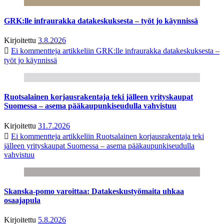
GRK:lle infraurakka datakeskuksesta – työt jo käynnissä
Kirjoitettu
3.8.2026
Ei kommentteja
artikkeliin GRK:lle infraurakka datakeskuksesta –
työt jo käynnissä
Ruotsalainen korjausrakentaja teki jälleen yrityskaupat
Suomessa – asema pääkaupunkiseudulla vahvistuu
Kirjoitettu
31.7.2026
Ei kommentteja
artikkeliin Ruotsalainen korjausrakentaja teki
jälleen yrityskaupat Suomessa – asema pääkaupunkiseudulla
vahvistuu
Skanska-pomo varoittaa: Datakeskustyömaita uhkaa
osaajapula
Kirjoitettu
5.8.2026