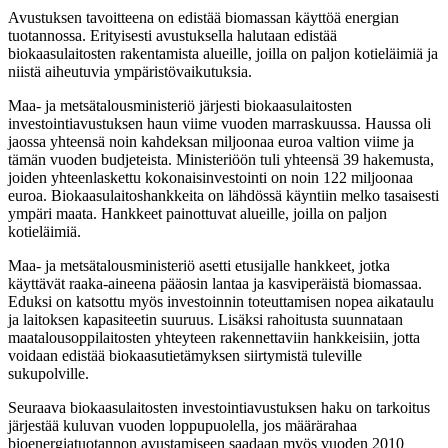
Avustuksen tavoitteena on edistää biomassan käyttöä energian
tuotannossa. Erityisesti avustuksella halutaan edistää
biokaasulaitosten rakentamista alueille, joilla on paljon kotieläimiä ja
niistä aiheutuvia ympäristövaikutuksia.
Maa- ja metsätalousministeriö järjesti biokaasulaitosten
investointiavustuksen haun viime vuoden marraskuussa. Haussa oli
jaossa yhteensä noin kahdeksan miljoonaa euroa valtion viime ja
tämän vuoden budjeteista. Ministeriöön tuli yhteensä 39 hakemusta,
joiden yhteenlaskettu kokonaisinvestointi on noin 122 miljoonaa
euroa. Biokaasulaitoshankkeita on lähdössä käyntiin melko tasaisesti
ympäri maata. Hankkeet painottuvat alueille, joilla on paljon
kotieläimiä.
Maa- ja metsätalousministeriö asetti etusijalle hankkeet, jotka
käyttävät raaka-aineena pääosin lantaa ja kasviperäistä biomassaa.
Eduksi on katsottu myös investoinnin toteuttamisen nopea aikataulu
ja laitoksen kapasiteetin suuruus. Lisäksi rahoitusta suunnataan
maatalousoppilaitosten yhteyteen rakennettaviin hankkeisiin, jotta
voidaan edistää biokaasutietämyksen siirtymistä tuleville
sukupolville.
Seuraava biokaasulaitosten investointiavustuksen haku on tarkoitus
järjestää kuluvan vuoden loppupuolella, jos määrärahaa
bioenergiatuotannon avustamiseen saadaan myös vuoden 2010