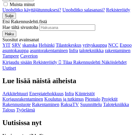
Muista minut
Unohditko käyttäjätunnuksesi?
Unohditko salasanasi?
Rekisteröidy
Sulje
Etsi Rakennuslehti.fistä
Hae tältä sivustolta
Haku
Suositut avainsanat
YIT
SRV
skanska
Helsinki
Tilastokeskus
yrityskauppa
NCC
Espoo
asuntokauppa
asuntorakentaminen
Infra
talotekniikka
rakentaminen
Tampere
Caverion
Kirjaudu sisään
Rekisteröidy
Tilaa Rakennuslehti
Näköislehdet
Uutiset
Lue lisää näistä aiheista
Arkkitehtuuri
Energiatehokkuus
Infra
Kiinteistöt
Korjausrakentaminen
Koulutus ja tutkimus
Pientalo
Projektit
Rakennustuote
Rakentaminen
RaksaTV
Suunnittelu
Talotekniikka
Talous
Työelämä
Uutisissa nyt