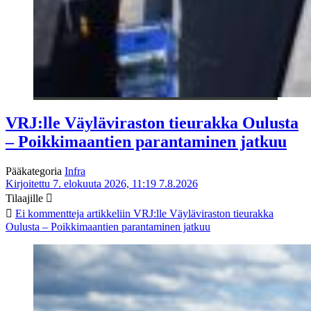
VRJ:lle Väyläviraston tieurakka Oulusta
– Poikkimaantien parantaminen jatkuu
Pääkategoria
Infra
Kirjoitettu 7. elokuuta 2026, 11:19
7.8.2026
Tilaajille
Ei kommentteja
artikkeliin VRJ:lle Väyläviraston tieurakka
Oulusta – Poikkimaantien parantaminen jatkuu