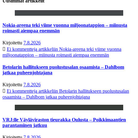
Uusimmat artikkelit
Nokia-areena teki viime vuonna miljoonatappion – miinusta
roimasti aiempaa enemmän
Kirjoitettu
7.8.2026
Ei kommentteja
artikkeliin Nokia-areena teki viime vuonna
miljoonatappion – miinusta roimasti aiempaa enemmän
Betolarin hallitukseen puolustusalan osaamista – Dahlbom
jatkaa puheenjohtajana
Kirjoitettu
7.8.2026
Ei kommentteja
artikkeliin Betolarin hallitukseen puolustusalan
osaamista – Dahlbom jatkaa puheenjohtajana
VRJ:lle Väyläviraston tieurakka Oulusta – Poikkimaantien
parantaminen jatkuu
Kirjoitettu
7.8.2026