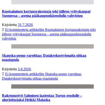
Ruotsalainen korjausrakentaja teki jälleen yrityskaupat
Suomessa – asema pääkaupunkiseudulla vahvistuu
Kirjoitettu
31.7.2026
Ei kommentteja
artikkeliin Ruotsalainen korjausrakentaja teki
jälleen yrityskaupat Suomessa – asema pääkaupunkiseudulla
vahvistuu
Skanska-pomo varoittaa: Datakeskustyömaita uhkaa
osaajapula
Kirjoitettu
5.8.2026
Ei kommentteja
artikkeliin Skanska-pomo varoittaa:
Datakeskustyömaita uhkaa osaajapula
Rakennustyö Salminen laajentaa Turun seudulle –
aluejohtajaksi Heikki Malaska