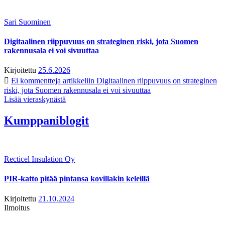
Sari Suominen
Digitaalinen riippuvuus on strateginen riski, jota Suomen
rakennusala ei voi sivuuttaa
Kirjoitettu
25.6.2026
Ei kommentteja
artikkeliin Digitaalinen riippuvuus on strateginen
riski, jota Suomen rakennusala ei voi sivuuttaa
Lisää vieraskynästä
Kumppaniblogit
Recticel Insulation Oy
PIR-katto pitää pintansa kovillakin keleillä
Kirjoitettu
21.10.2024
Ilmoitus