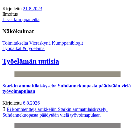
Kirjoitettu
21.8.2023
Ilmoitus
Lisää kumppaneilta
Näkökulmat
Toimitukselta
Vieraskynä
Kumppaniblogit
Työpaikat & työelämä
Työelämän uutisia
Starkin ammattilaiskysely: Suhdannekuopasta päädytään vielä
työvoimapulaan
Kirjoitettu
6.8.2026
Ei kommentteja
artikkeliin Starkin ammattilaiskysely:
Suhdannekuopasta päädytään vielä työvoimapulaan