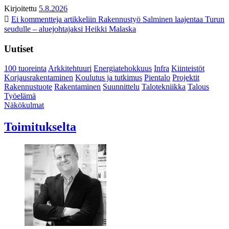
Kirjoitettu
5.8.2026
Ei kommentteja
artikkeliin Rakennustyö Salminen laajentaa Turun
seudulle – aluejohtajaksi Heikki Malaska
Uutiset
100 tuoreinta
Arkkitehtuuri
Energiatehokkuus
Infra
Kiinteistöt
Korjausrakentaminen
Koulutus ja tutkimus
Pientalo
Projektit
Rakennustuote
Rakentaminen
Suunnittelu
Talotekniikka
Talous
Työelämä
Näkökulmat
Toimitukselta