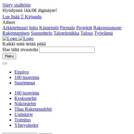
Siirry sisältöön
Hyödynnä 1kk/0€ diginäyte!
Lue lisää
Kirjaudu
Aiheet
Arkkitehtuuri
Infra
Kiinteistöt
Pientalo
Projektit
Rakennustuote
Rakentaminen
Suunnittelu
Talotekniikka
Talous
Työelämä
Kaikki mitä tietää pitää
Hae tältä sivustolta
Haku
Etusivu
100 tuoreinta
Suurimmat
100 tuoreinta
Keskustelut
Näköislehti
Tilaa Rakennuslehti
Uutiskirje
Toimitus
Yhteystiedot