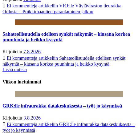
Ei kommentteja
artikkeliin VRJ:lle Väyläviraston tieurakka
Oulusta – Poikkimaantien parantaminen jatkuu
Sahateollisuudella edelleen synkät näkymät – kiusana korkea
puunhinta ja heikko kysyntä
Kirjoitettu
7.8.2026
Ei kommentteja
artikkeliin Sahateollisuudella edelleen synkät
näkymät – kiusana korkea puunhinta ja heikko kysyntä
Lisää uutisia
Viikon luetuimmat
GRK:lle infraurakka datakeskuksesta – työt jo käynnissä
Kirjoitettu
3.8.2026
Ei kommentteja
artikkeliin GRK:lle infraurakka datakeskuksesta –
työt jo käynnissä