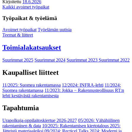
Kirjoitettu
18.6.2026
Kaikki avoimet työpaikat
Työpaikat & työelämä
Avoimet työpaikat
Työelämän uutisia
Teemat & liitteet
Toimialakatsaukset
Suurimmat 2025
Suurimmat 2024
Suurimmat 2023
Suurimmat 2022
Kaupalliset liitteet
11/2025: Suomea rakentamassa
12/2024: INFRA-lehti
11/2024:
Suomea rakentamassa
11/2023: Jokka − Rakennusteollisuus RT:n
lehti kestävästä rakentamisesta
Tapahtumia
Urapolkuja-oppilaitoskiertue 2026-2027
05/2026: Vähähiilinen
rakentaminen & data
10/2025: Rakentamisen kiertotalous 2025:
Jätteistä materiaaleiksi
09/2024: Recticel Talks 2024: Moderni ja