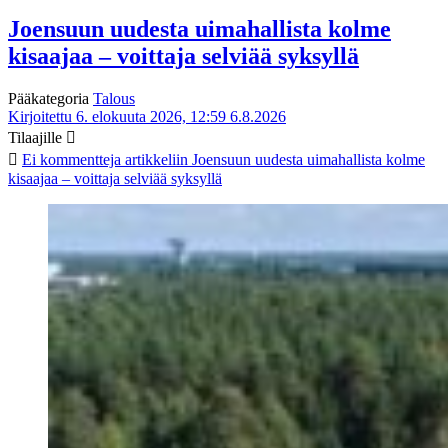
Joensuun uudesta uimahallista kolme
kisaajaa – voittaja selviää syksyllä
Pääkategoria
Talous
Kirjoitettu 6. elokuuta 2026, 12:59
6.8.2026
Tilaajille
Ei kommentteja
artikkeliin Joensuun uudesta uimahallista kolme
kisaajaa – voittaja selviää syksyllä