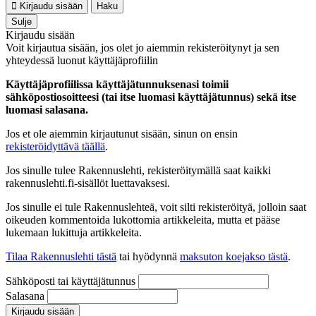
Kirjaudu sisään
Haku
Sulje
Kirjaudu sisään
Voit kirjautua sisään, jos olet jo aiemmin rekisteröitynyt ja sen
yhteydessä luonut käyttäjäprofiilin
Käyttäjäprofiilissa käyttäjätunnuksenasi toimii
sähköpostiosoitteesi (tai itse luomasi käyttäjätunnus) sekä itse
luomasi salasana.
Jos et ole aiemmin kirjautunut sisään, sinun on ensin
rekisteröidyttävä täällä
.
Jos sinulle tulee Rakennuslehti, rekisteröitymällä saat kaikki
rakennuslehti.fi-sisällöt luettavaksesi.
Jos sinulle ei tule Rakennuslehteä, voit silti rekisteröityä, jolloin saat
oikeuden kommentoida lukottomia artikkeleita, mutta et pääse
lukemaan lukittuja artikkeleita.
Tilaa Rakennuslehti tästä
tai hyödynnä
maksuton koejakso tästä
.
Sähköposti tai käyttäjätunnus
Salasana
Kirjaudu sisään