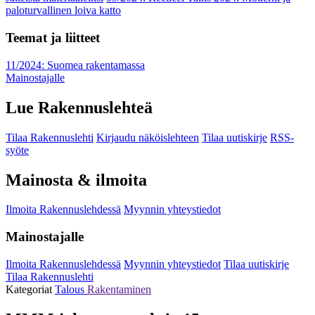
paloturvallinen loiva katto
Teemat ja liitteet
11/2024: Suomea rakentamassa
Mainostajalle
Lue Rakennuslehteä
Tilaa Rakennuslehti
Kirjaudu näköislehteen
Tilaa uutiskirje
RSS-
syöte
Mainosta & ilmoita
Ilmoita Rakennuslehdessä
Myynnin yhteystiedot
Mainostajalle
Ilmoita Rakennuslehdessä
Myynnin yhteystiedot
Tilaa uutiskirje
Tilaa Rakennuslehti
Kategoriat
Talous
Rakentaminen