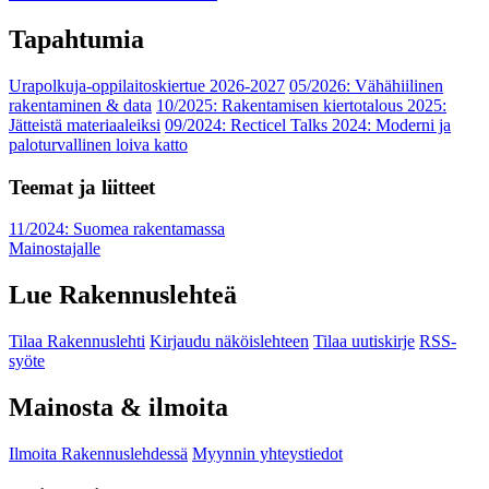
Tapahtumia
Urapolkuja-oppilaitoskiertue 2026-2027
05/2026: Vähähiilinen
rakentaminen & data
10/2025: Rakentamisen kiertotalous 2025:
Jätteistä materiaaleiksi
09/2024: Recticel Talks 2024: Moderni ja
paloturvallinen loiva katto
Teemat ja liitteet
11/2024: Suomea rakentamassa
Mainostajalle
Lue Rakennuslehteä
Tilaa Rakennuslehti
Kirjaudu näköislehteen
Tilaa uutiskirje
RSS-
syöte
Mainosta & ilmoita
Ilmoita Rakennuslehdessä
Myynnin yhteystiedot