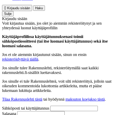
Kirjaudu sisään
Haku
Sulje
Kirjaudu sisään
Voit kirjautua sisään, jos olet jo aiemmin rekisteröitynyt ja sen
yhteydessä luonut käyttäjäprofiilin
Käyttäjäprofiilissa käyttäjätunnuksenasi toimii
sähköpostiosoitteesi (tai itse luomasi käyttäjätunnus) sekä itse
luomasi salasana.
Jos et ole aiemmin kirjautunut sisään, sinun on ensin
rekisteröidyttävä täällä
.
Jos sinulle tulee Rakennuslehti, rekisteröitymällä saat kaikki
rakennuslehti.fi-sisällöt luettavaksesi.
Jos sinulle ei tule Rakennuslehteä, voit silti rekisteröityä, jolloin saat
oikeuden kommentoida lukottomia artikkeleita, mutta et pääse
lukemaan lukittuja artikkeleita.
Tilaa Rakennuslehti tästä
tai hyödynnä
maksuton koejakso tästä
.
Sähköposti tai käyttäjätunnus
Salasana