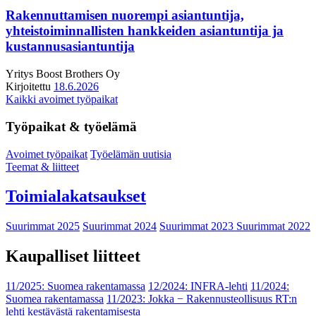
Rakennuttamisen nuorempi asiantuntija,
yhteistoiminnallisten hankkeiden asiantuntija ja
kustannusasiantuntija
Yritys
Boost Brothers Oy
Kirjoitettu
18.6.2026
Kaikki avoimet työpaikat
Työpaikat & työelämä
Avoimet työpaikat
Työelämän uutisia
Teemat & liitteet
Toimialakatsaukset
Suurimmat 2025
Suurimmat 2024
Suurimmat 2023
Suurimmat 2022
Kaupalliset liitteet
11/2025: Suomea rakentamassa
12/2024: INFRA-lehti
11/2024:
Suomea rakentamassa
11/2023: Jokka − Rakennusteollisuus RT:n
lehti kestävästä rakentamisesta