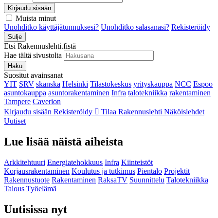
Kirjaudu sisään
Muista minut
Unohditko käyttäjätunnuksesi?
Unohditko salasanasi?
Rekisteröidy
Sulje
Etsi Rakennuslehti.fistä
Hae tältä sivustolta
Haku
Suositut avainsanat
YIT
SRV
skanska
Helsinki
Tilastokeskus
yrityskauppa
NCC
Espoo
asuntokauppa
asuntorakentaminen
Infra
talotekniikka
rakentaminen
Tampere
Caverion
Kirjaudu sisään
Rekisteröidy
Tilaa Rakennuslehti
Näköislehdet
Uutiset
Lue lisää näistä aiheista
Arkkitehtuuri
Energiatehokkuus
Infra
Kiinteistöt
Korjausrakentaminen
Koulutus ja tutkimus
Pientalo
Projektit
Rakennustuote
Rakentaminen
RaksaTV
Suunnittelu
Talotekniikka
Talous
Työelämä
Uutisissa nyt