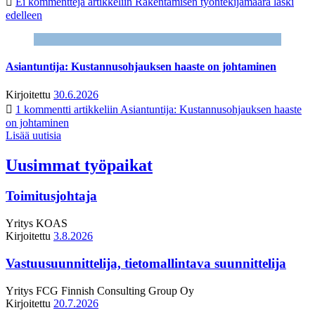
Ei kommentteja
artikkeliin Rakentamisen työntekijämäärä laski
edelleen
Asiantuntija: Kustannusohjauksen haaste on johtaminen
Kirjoitettu
30.6.2026
1 kommentti
artikkeliin Asiantuntija: Kustannusohjauksen haaste
on johtaminen
Lisää uutisia
Uusimmat työpaikat
Toimitusjohtaja
Yritys
KOAS
Kirjoitettu
3.8.2026
Vastuusuunnittelija, tietomallintava suunnittelija
Yritys
FCG Finnish Consulting Group Oy
Kirjoitettu
20.7.2026