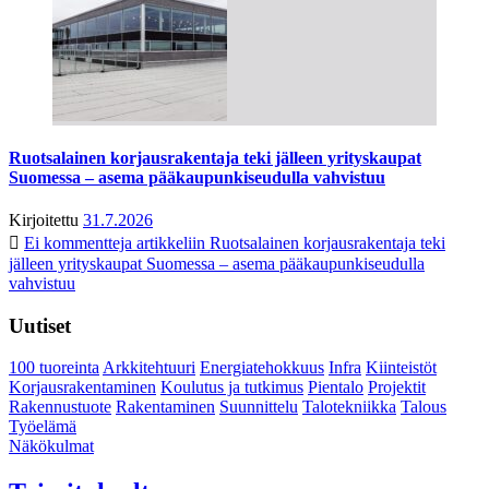
Ruotsalainen korjausrakentaja teki jälleen yrityskaupat
Suomessa – asema pääkaupunkiseudulla vahvistuu
Kirjoitettu
31.7.2026
Ei kommentteja
artikkeliin Ruotsalainen korjausrakentaja teki
jälleen yrityskaupat Suomessa – asema pääkaupunkiseudulla
vahvistuu
Uutiset
100 tuoreinta
Arkkitehtuuri
Energiatehokkuus
Infra
Kiinteistöt
Korjausrakentaminen
Koulutus ja tutkimus
Pientalo
Projektit
Rakennustuote
Rakentaminen
Suunnittelu
Talotekniikka
Talous
Työelämä
Näkökulmat