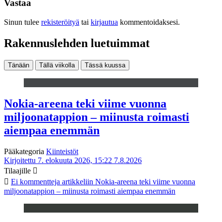
Vastaa
Sinun tulee
rekisteröityä
tai
kirjautua
kommentoidaksesi.
Rakennuslehden luetuimmat
Tänään
Tällä viikolla
Tässä kuussa
Nokia-areena teki viime vuonna
miljoonatappion – miinusta roimasti
aiempaa enemmän
Pääkategoria
Kiinteistöt
Kirjoitettu 7. elokuuta 2026, 15:22
7.8.2026
Tilaajille
Ei kommentteja
artikkeliin Nokia-areena teki viime vuonna
miljoonatappion – miinusta roimasti aiempaa enemmän