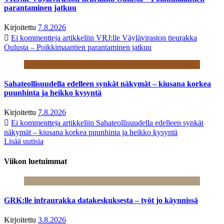
parantaminen jatkuu
Kirjoitettu
7.8.2026
Ei kommentteja
artikkeliin VRJ:lle Väyläviraston tieurakka
Oulusta – Poikkimaantien parantaminen jatkuu
Sahateollisuudella edelleen synkät näkymät – kiusana korkea
puunhinta ja heikko kysyntä
Kirjoitettu
7.8.2026
Ei kommentteja
artikkeliin Sahateollisuudella edelleen synkät
näkymät – kiusana korkea puunhinta ja heikko kysyntä
Lisää uutisia
Viikon luetuimmat
GRK:lle infraurakka datakeskuksesta – työt jo käynnissä
Kirjoitettu
3.8.2026