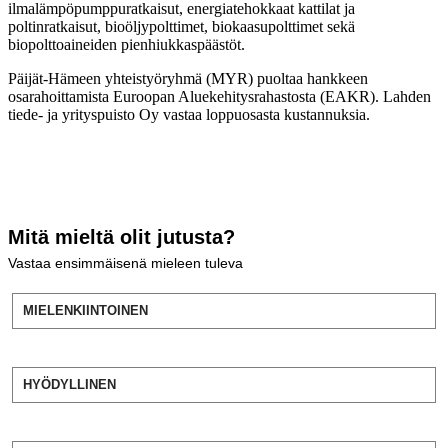
ilmalämpöpumppuratkaisut, energiatehokkaat kattilat ja
poltinratkaisut, bioöljypolttimet, biokaasupolttimet sekä
biopolttoaineiden pienhiukkaspäästöt.
Päijät-Hämeen yhteistyöryhmä (MYR) puoltaa hankkeen
osarahoittamista Euroopan Aluekehitysrahastosta (EAKR). Lahden
tiede- ja yrityspuisto Oy vastaa loppuosasta kustannuksia.
Mitä mieltä olit jutusta?
Vastaa ensimmäisenä mieleen tuleva
MIELENKIINTOINEN
HYÖDYLLINEN