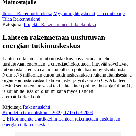
Mainostajalle
Ilmoita Rakennuslehdessä
Myynnin yhteystiedot
Tilaa uutiskirje
Tilaa Rakennuslehti
Kategoriat
Projektit
Rakentaminen
Talotekniikka
Lahteen rakennetaan uusiutuvan
energian tutkimuskeskus
Lahteen rakennetaan tutkimuskeskus, jossa voidaan tehdä
uusiutuvaan energiaan ja energiatehokkuuteen liittyvää soveltavaa
tutkimusta ja edistää alan kaupallisen potentiaalin hyödyntämistä.
Noin 3,75 miljoonan euron tutkimuskeskuksen rakennuttamisesta ja
organisoinnista vastaa Lahden tiede- ja yrityspuisto Oy. Aloitteen
keskuksen rakentamiseksi teki lahtelainen poltinvalmistaja Oilon Oy
ja suunnittelussa on ollut mukana myös Lahden
ammattikorkeakoulu.
Kirjoittaja
Rakennuslehti
Kirjoitettu 6. maaliskuuta 2009, 17:06
6.3.2009
Ei kommentteja
artikkeliin Lahteen rakennetaan uusiutuvan
energian tutkimuskeskus