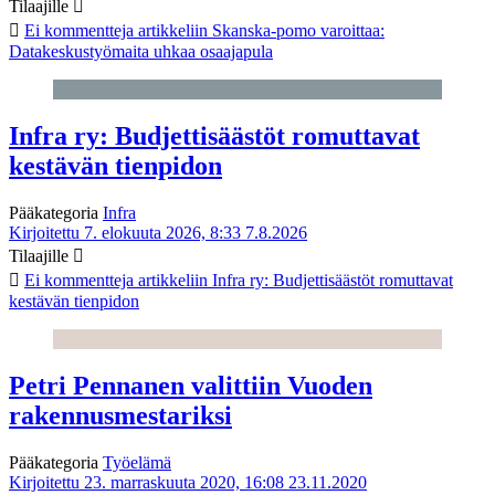
Tilaajille
Ei kommentteja
artikkeliin Skanska-pomo varoittaa:
Datakeskustyömaita uhkaa osaajapula
Infra ry: Budjettisäästöt romuttavat
kestävän tienpidon
Pääkategoria
Infra
Kirjoitettu 7. elokuuta 2026, 8:33
7.8.2026
Tilaajille
Ei kommentteja
artikkeliin Infra ry: Budjettisäästöt romuttavat
kestävän tienpidon
Petri Pennanen valittiin Vuoden
rakennusmestariksi
Pääkategoria
Työelämä
Kirjoitettu 23. marraskuuta 2020, 16:08
23.11.2020