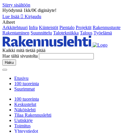
Siirry sisältöön
Hyödynnä 1kk/0€ diginäyte!
Lue lisää
Kirjaudu
Aiheet
Arkkitehtuuri
Infra
Kiinteistöt
Pientalo
Projektit
Rakennustuote
Rakentaminen
Suunnittelu
Talotekniikka
Talous
Työelämä
Kaikki mitä tietää pitää
Hae tältä sivustolta
Haku
Etusivu
100 tuoreinta
Suurimmat
100 tuoreinta
Keskustelut
Näköislehti
Tilaa Rakennuslehti
Uutiskirje
Toimitus
Yhteystiedot