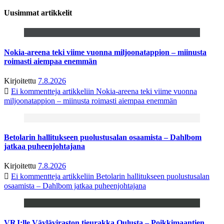
Uusimmat artikkelit
Nokia-areena teki viime vuonna miljoonatappion – miinusta
roimasti aiempaa enemmän
Kirjoitettu
7.8.2026
Ei kommentteja
artikkeliin Nokia-areena teki viime vuonna
miljoonatappion – miinusta roimasti aiempaa enemmän
Betolarin hallitukseen puolustusalan osaamista – Dahlbom
jatkaa puheenjohtajana
Kirjoitettu
7.8.2026
Ei kommentteja
artikkeliin Betolarin hallitukseen puolustusalan
osaamista – Dahlbom jatkaa puheenjohtajana
VRJ:lle Väyläviraston tieurakka Oulusta – Poikkimaantien