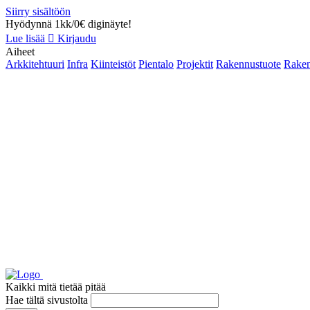
Siirry sisältöön
Hyödynnä 1kk/0€ diginäyte!
Lue lisää
Kirjaudu
Aiheet
Arkkitehtuuri
Infra
Kiinteistöt
Pientalo
Projektit
Rakennustuote
Raken
Kaikki mitä tietää pitää
Hae tältä sivustolta