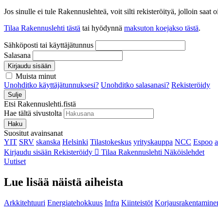
Jos sinulle ei tule Rakennuslehteä, voit silti rekisteröityä, jolloin sa
Tilaa Rakennuslehti tästä
tai hyödynnä
maksuton koejakso tästä
.
Sähköposti tai käyttäjätunnus
Salasana
Kirjaudu sisään
Muista minut
Unohditko käyttäjätunnuksesi?
Unohditko salasanasi?
Rekisteröidy
Sulje
Etsi Rakennuslehti.fistä
Hae tältä sivustolta
Haku
Suositut avainsanat
YIT
SRV
skanska
Helsinki
Tilastokeskus
yrityskauppa
NCC
Espoo
Kirjaudu sisään
Rekisteröidy
Tilaa Rakennuslehti
Näköislehdet
Uutiset
Lue lisää näistä aiheista
Arkkitehtuuri
Energiatehokkuus
Infra
Kiinteistöt
Korjausrakentamine