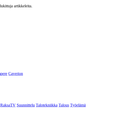
ukittuja artikkeleita.
pere
Caverion
RaksaTV
Suunnittelu
Talotekniikka
Talous
Työelämä