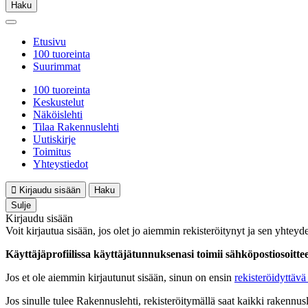
Haku
Etusivu
100 tuoreinta
Suurimmat
100 tuoreinta
Keskustelut
Näköislehti
Tilaa Rakennuslehti
Uutiskirje
Toimitus
Yhteystiedot
Kirjaudu sisään
Haku
Sulje
Kirjaudu sisään
Voit kirjautua sisään, jos olet jo aiemmin rekisteröitynyt ja sen yhteyde
Käyttäjäprofiilissa käyttäjätunnuksenasi toimii sähköpostiosoittees
Jos et ole aiemmin kirjautunut sisään, sinun on ensin
rekisteröidyttävä 
Jos sinulle tulee Rakennuslehti, rekisteröitymällä saat kaikki rakennusle