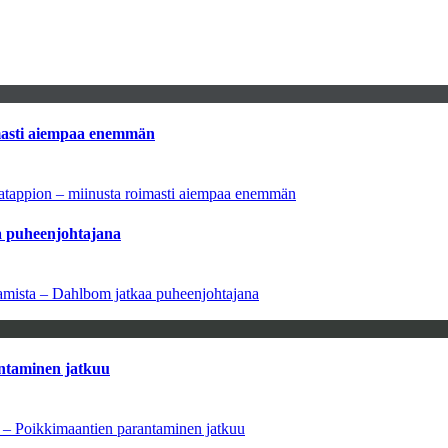
imasti aiempaa enemmän
natappion – miinusta roimasti aiempaa enemmän
aa puheenjohtajana
saamista – Dahlbom jatkaa puheenjohtajana
antaminen jatkuu
a – Poikkimaantien parantaminen jatkuu