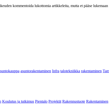
at oikeuden kommentoida lukottomia artikkeleita, mutta et pääse lukemaan l
asuntokauppa
asuntorakentaminen
Infra
talotekniikka
rakentaminen
Tam
n
Koulutus ja tutkimus
Pientalo
Projektit
Rakennustuote
Rakentaminen