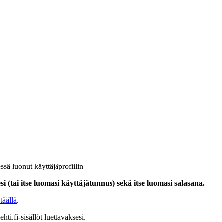
ssä luonut käyttäjäprofiilin
i (tai itse luomasi käyttäjätunnus) sekä itse luomasi salasana.
täällä
.
hti.fi-sisällöt luettavaksesi.