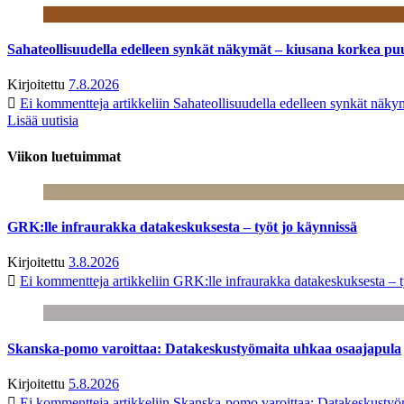
Sahateollisuudella edelleen synkät näkymät – kiusana korkea pu
Kirjoitettu
7.8.2026
Ei kommentteja
artikkeliin Sahateollisuudella edelleen synkät näk
Lisää uutisia
Viikon luetuimmat
GRK:lle infraurakka datakeskuksesta – työt jo käynnissä
Kirjoitettu
3.8.2026
Ei kommentteja
artikkeliin GRK:lle infraurakka datakeskuksesta – t
Skanska-pomo varoittaa: Datakeskustyömaita uhkaa osaajapula
Kirjoitettu
5.8.2026
Ei kommentteja
artikkeliin Skanska-pomo varoittaa: Datakeskustyö