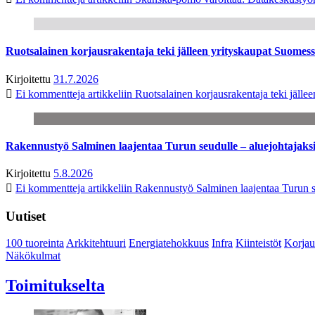
Ruotsalainen korjausrakentaja teki jälleen yrityskaupat Suome
Kirjoitettu
31.7.2026
Ei kommentteja
artikkeliin Ruotsalainen korjausrakentaja teki jäl
Rakennustyö Salminen laajentaa Turun seudulle – aluejohtajaks
Kirjoitettu
5.8.2026
Ei kommentteja
artikkeliin Rakennustyö Salminen laajentaa Turun s
Uutiset
100 tuoreinta
Arkkitehtuuri
Energiatehokkuus
Infra
Kiinteistöt
Korjau
Näkökulmat
Toimitukselta