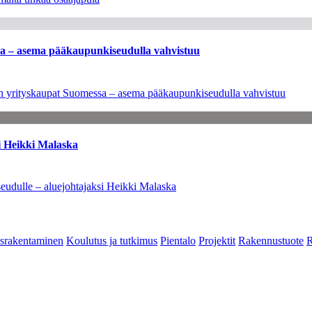
ssa – asema pääkaupunkiseudulla vahvistuu
leen yrityskaupat Suomessa – asema pääkaupunkiseudulla vahvistuu
i Heikki Malaska
eudulle – aluejohtajaksi Heikki Malaska
srakentaminen
Koulutus ja tutkimus
Pientalo
Projektit
Rakennustuote
R