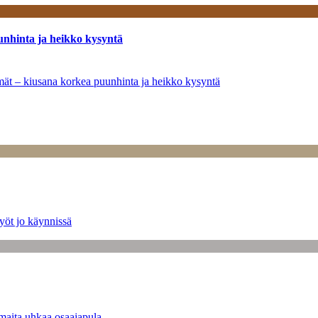
unhinta ja heikko kysyntä
ymät – kiusana korkea puunhinta ja heikko kysyntä
yöt jo käynnissä
maita uhkaa osaajapula