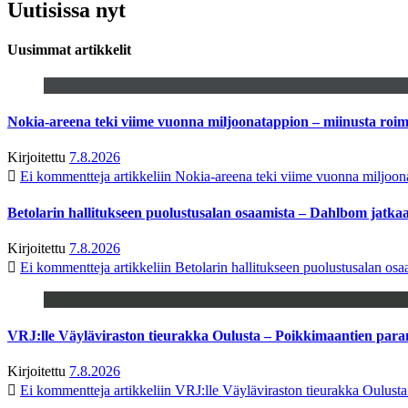
Uutisissa nyt
Uusimmat artikkelit
Nokia-areena teki viime vuonna miljoonatappion – miinusta ro
Kirjoitettu
7.8.2026
Ei kommentteja
artikkeliin Nokia-areena teki viime vuonna miljoo
Betolarin hallitukseen puolustusalan osaamista – Dahlbom jatk
Kirjoitettu
7.8.2026
Ei kommentteja
artikkeliin Betolarin hallitukseen puolustusalan o
VRJ:lle Väyläviraston tieurakka Oulusta – Poikkimaantien par
Kirjoitettu
7.8.2026
Ei kommentteja
artikkeliin VRJ:lle Väyläviraston tieurakka Oulust