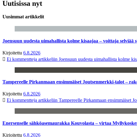
Uutisissa nyt
Uusimmat artikkelit
Joensuun uudesta uimahallista kolme kisaajaa – voittaja selviää s
Kirjoitettu
6.8.2026
Ei kommentteja
artikkeliin Joensuun uudesta uimahallista kolme kisa
Tampereelle Pirkanmaan ensimmäiset Joutsenmerkki-talot – ra
Kirjoitettu
6.8.2026
Ei kommentteja
artikkeliin Tampereelle Pirkanmaan ensimmäiset Jo
Enersenselle sähköasemaurakka Kouvolasta – virtaa Myllykoske
Kirjoitettu
6.8.2026