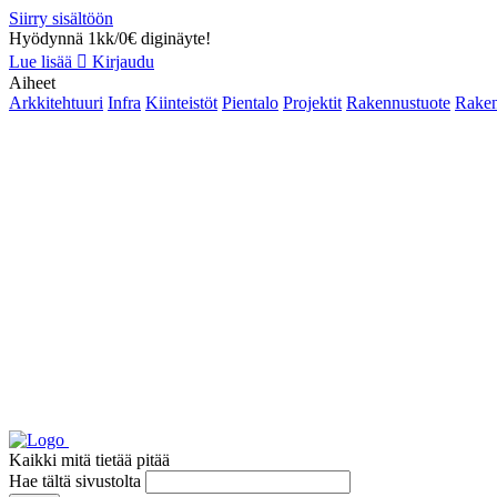
Siirry sisältöön
Hyödynnä 1kk/0€ diginäyte!
Lue lisää
Kirjaudu
Aiheet
Arkkitehtuuri
Infra
Kiinteistöt
Pientalo
Projektit
Rakennustuote
Raken
Kaikki mitä tietää pitää
Hae tältä sivustolta