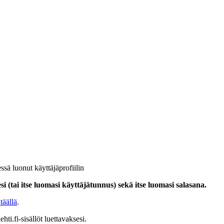
ssä luonut käyttäjäprofiilin
i (tai itse luomasi käyttäjätunnus) sekä itse luomasi salasana.
täällä
.
hti.fi-sisällöt luettavaksesi.