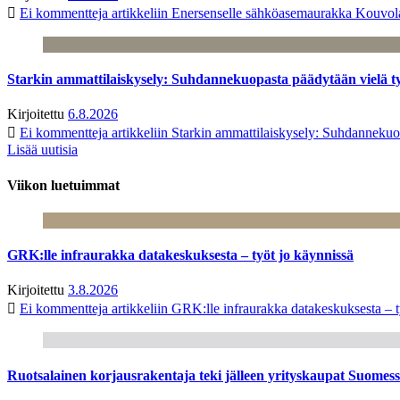
Ei kommentteja
artikkeliin Enersenselle sähköasemaurakka Kouvola
Starkin ammattilaiskysely: Suhdannekuopasta päädytään vielä 
Kirjoitettu
6.8.2026
Ei kommentteja
artikkeliin Starkin ammattilaiskysely: Suhdanneku
Lisää uutisia
Viikon luetuimmat
GRK:lle infraurakka datakeskuksesta – työt jo käynnissä
Kirjoitettu
3.8.2026
Ei kommentteja
artikkeliin GRK:lle infraurakka datakeskuksesta – t
Ruotsalainen korjausrakentaja teki jälleen yrityskaupat Suome