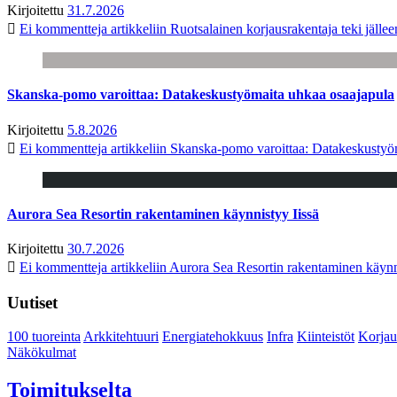
Kirjoitettu
31.7.2026
Ei kommentteja
artikkeliin Ruotsalainen korjausrakentaja teki jäl
Skanska-pomo varoittaa: Datakeskustyömaita uhkaa osaajapula
Kirjoitettu
5.8.2026
Ei kommentteja
artikkeliin Skanska-pomo varoittaa: Datakeskustyö
Aurora Sea Resortin rakentaminen käynnistyy Iissä
Kirjoitettu
30.7.2026
Ei kommentteja
artikkeliin Aurora Sea Resortin rakentaminen käynn
Uutiset
100 tuoreinta
Arkkitehtuuri
Energiatehokkuus
Infra
Kiinteistöt
Korjau
Näkökulmat
Toimitukselta