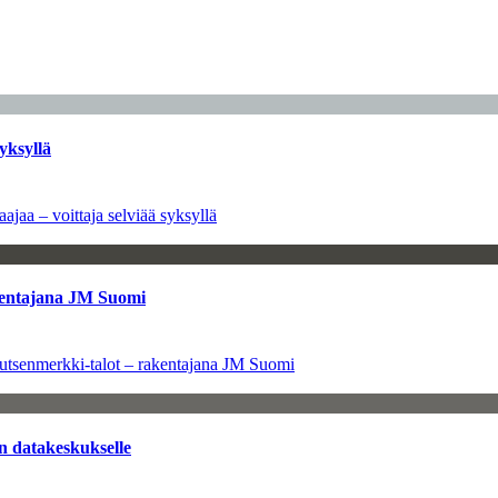
yksyllä
ajaa – voittaja selviää syksyllä
kentajana JM Suomi
utsenmerkki-talot – rakentajana JM Suomi
n datakeskukselle