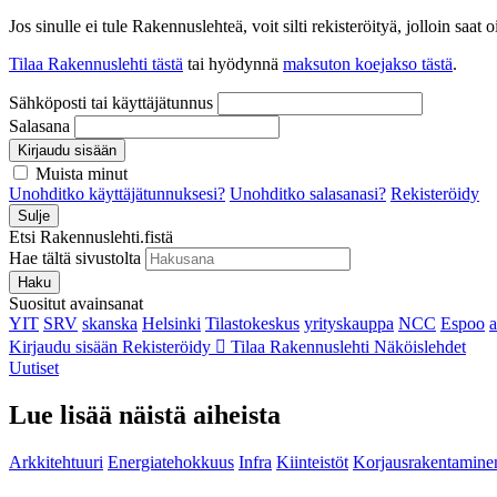
Jos sinulle ei tule Rakennuslehteä, voit silti rekisteröityä, jolloin sa
Tilaa Rakennuslehti tästä
tai hyödynnä
maksuton koejakso tästä
.
Sähköposti tai käyttäjätunnus
Salasana
Kirjaudu sisään
Muista minut
Unohditko käyttäjätunnuksesi?
Unohditko salasanasi?
Rekisteröidy
Sulje
Etsi Rakennuslehti.fistä
Hae tältä sivustolta
Haku
Suositut avainsanat
YIT
SRV
skanska
Helsinki
Tilastokeskus
yrityskauppa
NCC
Espoo
Kirjaudu sisään
Rekisteröidy
Tilaa Rakennuslehti
Näköislehdet
Uutiset
Lue lisää näistä aiheista
Arkkitehtuuri
Energiatehokkuus
Infra
Kiinteistöt
Korjausrakentamine