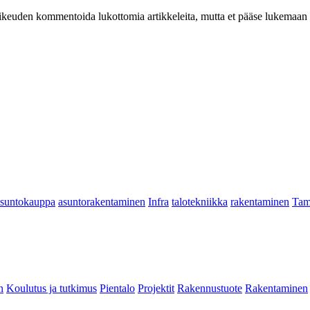
at oikeuden kommentoida lukottomia artikkeleita, mutta et pääse lukemaan l
asuntokauppa
asuntorakentaminen
Infra
talotekniikka
rakentaminen
Tam
n
Koulutus ja tutkimus
Pientalo
Projektit
Rakennustuote
Rakentaminen