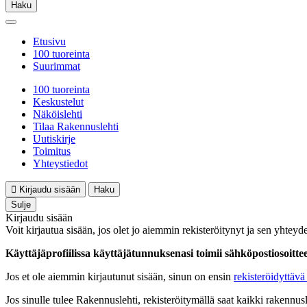
Haku
Etusivu
100 tuoreinta
Suurimmat
100 tuoreinta
Keskustelut
Näköislehti
Tilaa Rakennuslehti
Uutiskirje
Toimitus
Yhteystiedot
Kirjaudu sisään
Haku
Sulje
Kirjaudu sisään
Voit kirjautua sisään, jos olet jo aiemmin rekisteröitynyt ja sen yhteyde
Käyttäjäprofiilissa käyttäjätunnuksenasi toimii sähköpostiosoittees
Jos et ole aiemmin kirjautunut sisään, sinun on ensin
rekisteröidyttävä 
Jos sinulle tulee Rakennuslehti, rekisteröitymällä saat kaikki rakennusle