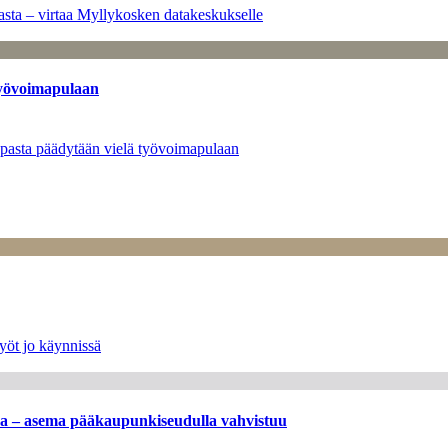
sta – virtaa Myllykosken datakeskukselle
työvoimapulaan
opasta päädytään vielä työvoimapulaan
yöt jo käynnissä
ssa – asema pääkaupunkiseudulla vahvistuu