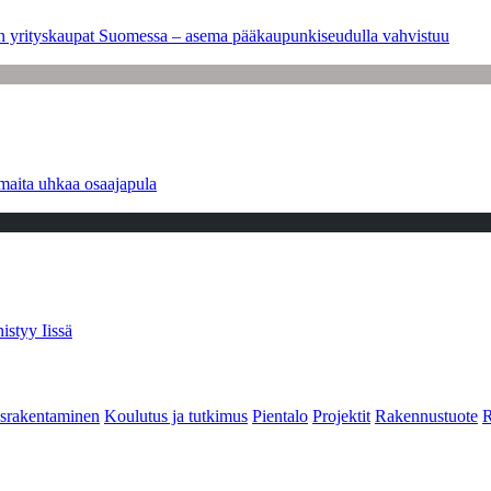
leen yrityskaupat Suomessa – asema pääkaupunkiseudulla vahvistuu
maita uhkaa osaajapula
istyy Iissä
srakentaminen
Koulutus ja tutkimus
Pientalo
Projektit
Rakennustuote
R