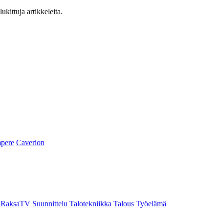
ukittuja artikkeleita.
pere
Caverion
RaksaTV
Suunnittelu
Talotekniikka
Talous
Työelämä