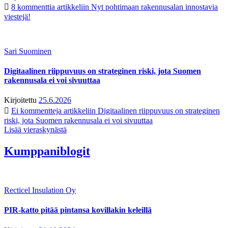
8 kommenttia
artikkeliin Nyt pohtimaan rakennusalan innostavia
viestejä!
Sari Suominen
Digitaalinen riippuvuus on strateginen riski, jota Suomen
rakennusala ei voi sivuuttaa
Kirjoitettu
25.6.2026
Ei kommentteja
artikkeliin Digitaalinen riippuvuus on strateginen
riski, jota Suomen rakennusala ei voi sivuuttaa
Lisää vieraskynästä
Kumppaniblogit
Recticel Insulation Oy
PIR-katto pitää pintansa kovillakin keleillä