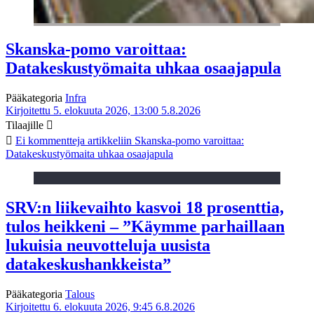
Skanska-pomo varoittaa:
Datakeskustyömaita uhkaa osaajapula
Pääkategoria
Infra
Kirjoitettu 5. elokuuta 2026, 13:00
5.8.2026
Tilaajille
Ei kommentteja
artikkeliin Skanska-pomo varoittaa:
Datakeskustyömaita uhkaa osaajapula
SRV:n liikevaihto kasvoi 18 prosenttia,
tulos heikkeni – ”Käymme parhaillaan
lukuisia neuvotteluja uusista
datakeskushankkeista”
Pääkategoria
Talous
Kirjoitettu 6. elokuuta 2026, 9:45
6.8.2026