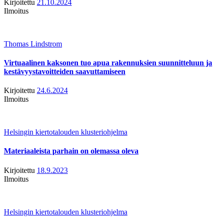
Kirjoitettu
21.10.2024
Ilmoitus
Thomas Lindstrom
Virtuaalinen kaksonen tuo apua rakennuksien suunnitteluun ja
kestävyystavoitteiden saavuttamiseen
Kirjoitettu
24.6.2024
Ilmoitus
Helsingin kiertotalouden klusteriohjelma
Materiaaleista parhain on olemassa oleva
Kirjoitettu
18.9.2023
Ilmoitus
Helsingin kiertotalouden klusteriohjelma