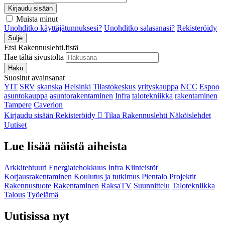
Kirjaudu sisään
Muista minut
Unohditko käyttäjätunnuksesi?
Unohditko salasanasi?
Rekisteröidy
Sulje
Etsi Rakennuslehti.fistä
Hae tältä sivustolta
Haku
Suositut avainsanat
YIT
SRV
skanska
Helsinki
Tilastokeskus
yrityskauppa
NCC
Espoo
asuntokauppa
asuntorakentaminen
Infra
talotekniikka
rakentaminen
Tampere
Caverion
Kirjaudu sisään
Rekisteröidy
Tilaa Rakennuslehti
Näköislehdet
Uutiset
Lue lisää näistä aiheista
Arkkitehtuuri
Energiatehokkuus
Infra
Kiinteistöt
Korjausrakentaminen
Koulutus ja tutkimus
Pientalo
Projektit
Rakennustuote
Rakentaminen
RaksaTV
Suunnittelu
Talotekniikka
Talous
Työelämä
Uutisissa nyt