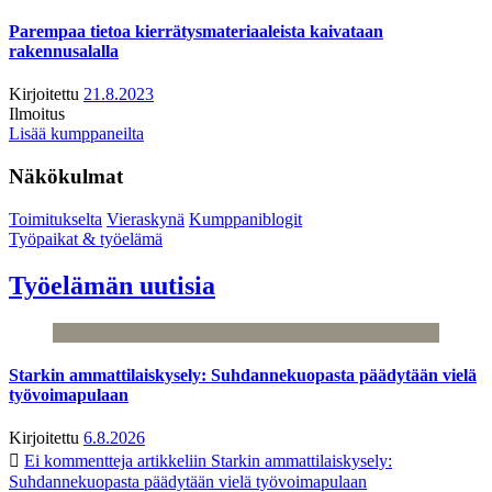
Parempaa tietoa kierrätysmateriaaleista kaivataan
rakennusalalla
Kirjoitettu
21.8.2023
Ilmoitus
Lisää kumppaneilta
Näkökulmat
Toimitukselta
Vieraskynä
Kumppaniblogit
Työpaikat & työelämä
Työelämän uutisia
Starkin ammattilaiskysely: Suhdannekuopasta päädytään vielä
työvoimapulaan
Kirjoitettu
6.8.2026
Ei kommentteja
artikkeliin Starkin ammattilaiskysely:
Suhdannekuopasta päädytään vielä työvoimapulaan