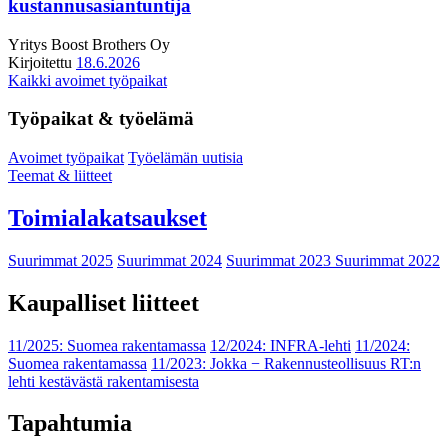
kustannusasiantuntija
Yritys
Boost Brothers Oy
Kirjoitettu
18.6.2026
Kaikki avoimet työpaikat
Työpaikat & työelämä
Avoimet työpaikat
Työelämän uutisia
Teemat & liitteet
Toimialakatsaukset
Suurimmat 2025
Suurimmat 2024
Suurimmat 2023
Suurimmat 2022
Kaupalliset liitteet
11/2025: Suomea rakentamassa
12/2024: INFRA-lehti
11/2024:
Suomea rakentamassa
11/2023: Jokka − Rakennusteollisuus RT:n
lehti kestävästä rakentamisesta
Tapahtumia