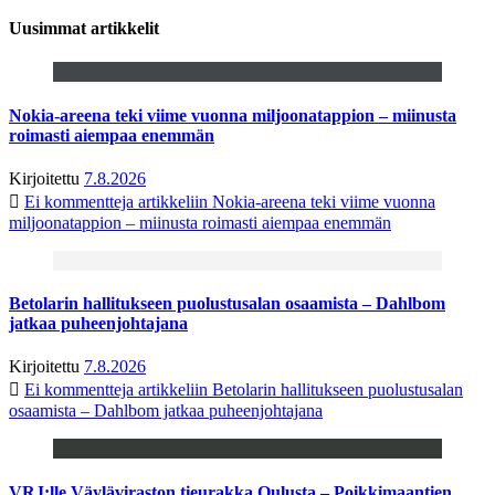
Uusimmat artikkelit
Nokia-areena teki viime vuonna miljoonatappion – miinusta
roimasti aiempaa enemmän
Kirjoitettu
7.8.2026
Ei kommentteja
artikkeliin Nokia-areena teki viime vuonna
miljoonatappion – miinusta roimasti aiempaa enemmän
Betolarin hallitukseen puolustusalan osaamista – Dahlbom
jatkaa puheenjohtajana
Kirjoitettu
7.8.2026
Ei kommentteja
artikkeliin Betolarin hallitukseen puolustusalan
osaamista – Dahlbom jatkaa puheenjohtajana
VRJ:lle Väyläviraston tieurakka Oulusta – Poikkimaantien