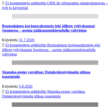
Ei kommentteja
artikkeliin GRK:lle infraurakka datakeskuksesta –
työt jo käynnissä
Ruotsalainen korjausrakentaja teki jälleen yrityskaupat
Suomessa – asema pääkaupunkiseudulla vahvistuu
Kirjoitettu
31.7.2026
Ei kommentteja
artikkeliin Ruotsalainen korjausrakentaja teki
jälleen yrityskaupat Suomessa – asema pääkaupunkiseudulla
vahvistuu
Skanska-pomo varoittaa: Datakeskustyömaita uhkaa
osaajapula
Kirjoitettu
5.8.2026
Ei kommentteja
artikkeliin Skanska-pomo varoittaa:
Datakeskustyömaita uhkaa osaajapula