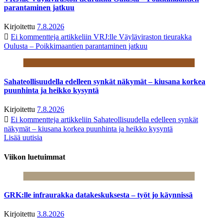
parantaminen jatkuu
Kirjoitettu
7.8.2026
Ei kommentteja
artikkeliin VRJ:lle Väyläviraston tieurakka
Oulusta – Poikkimaantien parantaminen jatkuu
Sahateollisuudella edelleen synkät näkymät – kiusana korkea
puunhinta ja heikko kysyntä
Kirjoitettu
7.8.2026
Ei kommentteja
artikkeliin Sahateollisuudella edelleen synkät
näkymät – kiusana korkea puunhinta ja heikko kysyntä
Lisää uutisia
Viikon luetuimmat
GRK:lle infraurakka datakeskuksesta – työt jo käynnissä
Kirjoitettu
3.8.2026