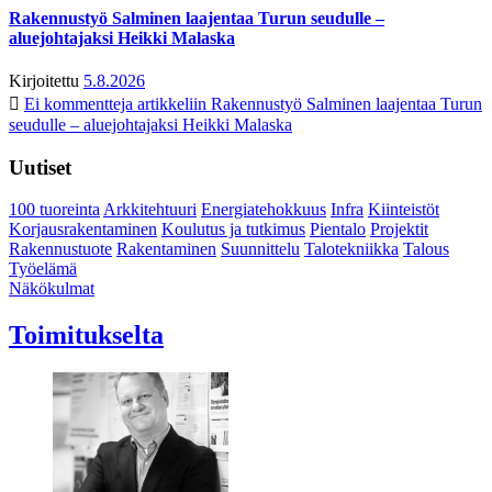
Rakennustyö Salminen laajentaa Turun seudulle –
aluejohtajaksi Heikki Malaska
Kirjoitettu
5.8.2026
Ei kommentteja
artikkeliin Rakennustyö Salminen laajentaa Turun
seudulle – aluejohtajaksi Heikki Malaska
Uutiset
100 tuoreinta
Arkkitehtuuri
Energiatehokkuus
Infra
Kiinteistöt
Korjausrakentaminen
Koulutus ja tutkimus
Pientalo
Projektit
Rakennustuote
Rakentaminen
Suunnittelu
Talotekniikka
Talous
Työelämä
Näkökulmat
Toimitukselta