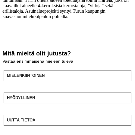
tuntumaan. YIT:n ohella alueen toteuttajana toimii Hartela, joka on
kaavaillut alueelle 4-kerroksisia kerrostaloja, ”villoja” sekä
erillistaloja. Asuinalueprojekti syntyi Turun kaupungin
kaavasuunnittelukilpailun pohjalta.
Mitä mieltä olit jutusta?
Vastaa ensimmäisenä mieleen tuleva
MIELENKIINTOINEN
HYÖDYLLINEN
UUTTA TIETOA