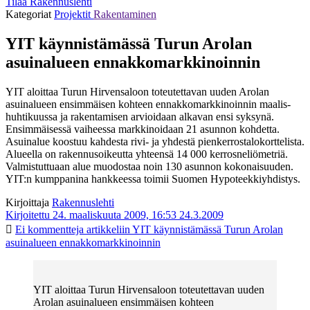
Tilaa Rakennuslehti
Kategoriat
Projektit
Rakentaminen
YIT käynnistämässä Turun Arolan
asuinalueen ennakkomarkkinoinnin
YIT aloittaa Turun Hirvensaloon toteutettavan uuden Arolan
asuinalueen ensimmäisen kohteen ennakkomarkkinoinnin maalis-
huhtikuussa ja rakentamisen arvioidaan alkavan ensi syksynä.
Ensimmäisessä vaiheessa markkinoidaan 21 asunnon kohdetta.
Asuinalue koostuu kahdesta rivi- ja yhdestä pienkerrostalokorttelista.
Alueella on rakennusoikeutta yhteensä 14 000 kerrosneliömetriä.
Valmistuttuaan alue muodostaa noin 130 asunnon kokonaisuuden.
YIT:n kumppanina hankkeessa toimii Suomen Hypoteekkiyhdistys.
Kirjoittaja
Rakennuslehti
Kirjoitettu 24. maaliskuuta 2009, 16:53
24.3.2009
Ei kommentteja
artikkeliin YIT käynnistämässä Turun Arolan
asuinalueen ennakkomarkkinoinnin
YIT aloittaa Turun Hirvensaloon toteutettavan uuden
Arolan asuinalueen ensimmäisen kohteen