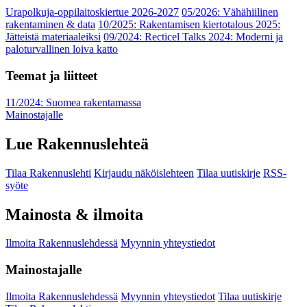
Urapolkuja-oppilaitoskiertue 2026-2027
05/2026: Vähähiilinen
rakentaminen & data
10/2025: Rakentamisen kiertotalous 2025:
Jätteistä materiaaleiksi
09/2024: Recticel Talks 2024: Moderni ja
paloturvallinen loiva katto
Teemat ja liitteet
11/2024: Suomea rakentamassa
Mainostajalle
Lue Rakennuslehteä
Tilaa Rakennuslehti
Kirjaudu näköislehteen
Tilaa uutiskirje
RSS-
syöte
Mainosta & ilmoita
Ilmoita Rakennuslehdessä
Myynnin yhteystiedot
Mainostajalle
Ilmoita Rakennuslehdessä
Myynnin yhteystiedot
Tilaa uutiskirje