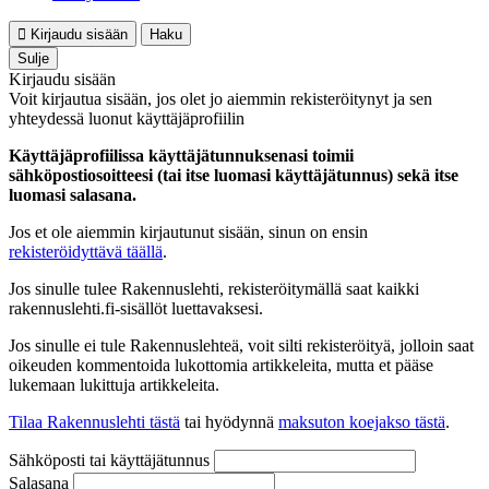
Kirjaudu sisään
Haku
Sulje
Kirjaudu sisään
Voit kirjautua sisään, jos olet jo aiemmin rekisteröitynyt ja sen
yhteydessä luonut käyttäjäprofiilin
Käyttäjäprofiilissa käyttäjätunnuksenasi toimii
sähköpostiosoitteesi (tai itse luomasi käyttäjätunnus) sekä itse
luomasi salasana.
Jos et ole aiemmin kirjautunut sisään, sinun on ensin
rekisteröidyttävä täällä
.
Jos sinulle tulee Rakennuslehti, rekisteröitymällä saat kaikki
rakennuslehti.fi-sisällöt luettavaksesi.
Jos sinulle ei tule Rakennuslehteä, voit silti rekisteröityä, jolloin saat
oikeuden kommentoida lukottomia artikkeleita, mutta et pääse
lukemaan lukittuja artikkeleita.
Tilaa Rakennuslehti tästä
tai hyödynnä
maksuton koejakso tästä
.
Sähköposti tai käyttäjätunnus
Salasana