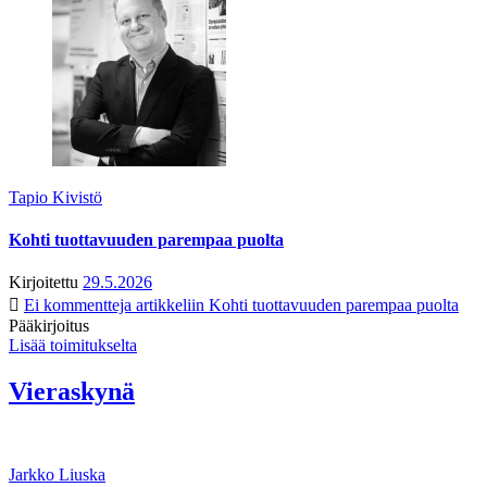
Tapio Kivistö
Kohti tuottavuuden parempaa puolta
Kirjoitettu
29.5.2026
Ei kommentteja
artikkeliin Kohti tuottavuuden parempaa puolta
Pääkirjoitus
Lisää toimitukselta
Vieraskynä
Jarkko Liuska