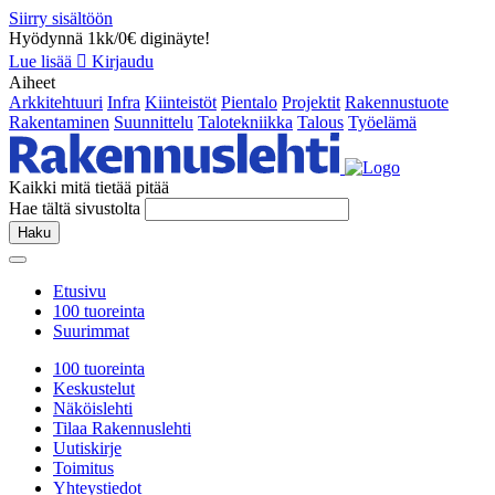
Siirry sisältöön
Hyödynnä 1kk/0€ diginäyte!
Lue lisää
Kirjaudu
Aiheet
Arkkitehtuuri
Infra
Kiinteistöt
Pientalo
Projektit
Rakennustuote
Rakentaminen
Suunnittelu
Talotekniikka
Talous
Työelämä
Kaikki mitä tietää pitää
Hae tältä sivustolta
Haku
Etusivu
100 tuoreinta
Suurimmat
100 tuoreinta
Keskustelut
Näköislehti
Tilaa Rakennuslehti
Uutiskirje
Toimitus
Yhteystiedot