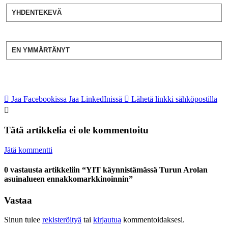
YHDENTEKEVÄ
EN YMMÄRTÄNYT
Jaa Facebookissa
Jaa LinkedInissä
Lähetä linkki sähköpostilla
Tätä artikkelia ei ole kommentoitu
Jätä kommentti
0 vastausta artikkeliin “YIT käynnistämässä Turun Arolan
asuinalueen ennakkomarkkinoinnin”
Vastaa
Sinun tulee
rekisteröityä
tai
kirjautua
kommentoidaksesi.