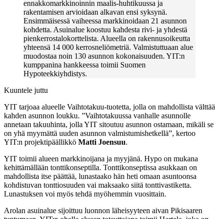
ennakkomarkkinoinnin maalis-huhtikuussa ja
rakentamisen arvioidaan alkavan ensi syksynä.
Ensimmäisessä vaiheessa markkinoidaan 21 asunnon
kohdetta. Asuinalue koostuu kahdesta rivi- ja yhdestä
pienkerrostalokorttelista. Alueella on rakennusoikeutta
yhteensä 14 000 kerrosneliömetriä. Valmistuttuaan alue
muodostaa noin 130 asunnon kokonaisuuden. YIT:n
kumppanina hankkeessa toimii Suomen
Hypoteekkiyhdistys.
Kuuntele juttu
YIT tarjoaa alueelle Vaihtotakuu-tuotetta, jolla on mahdollista välttää
kahden asunnon loukku. ”Vaihtotakuussa vanhalle asunnolle
annetaan takuuhinta, jolla YIT sitoutuu asunnon ostamaan, mikäli se
on yhä myymättä uuden asunnon valmistumishetkellä”, kertoo
YIT:n projektipäällikkö
Matti Joensuu
.
YIT toimii alueen markkinoijana ja myyjänä. Hypo on mukana
kehittämällään tonttikonseptilla. Tonttikonseptissa asukkaan on
mahdollista itse päättää, lunastaako hän heti omaan asuntoonsa
kohdistuvan tonttiosuuden vai maksaako siitä tonttivastiketta.
Lunastuksen voi myös tehdä myöhemmin vuosittain.
Arolan asuinalue sijoittuu luonnon läheisyyteen aivan Pikisaaren