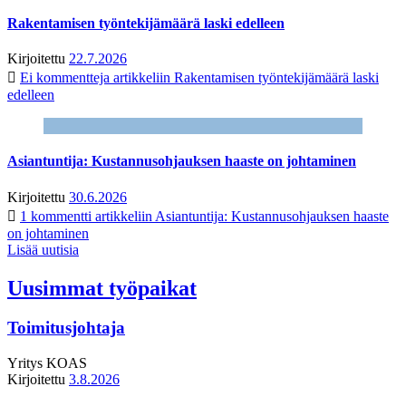
Rakentamisen työntekijämäärä laski edelleen
Kirjoitettu
22.7.2026
Ei kommentteja
artikkeliin Rakentamisen työntekijämäärä laski
edelleen
Asiantuntija: Kustannusohjauksen haaste on johtaminen
Kirjoitettu
30.6.2026
1 kommentti
artikkeliin Asiantuntija: Kustannusohjauksen haaste
on johtaminen
Lisää uutisia
Uusimmat työpaikat
Toimitusjohtaja
Yritys
KOAS
Kirjoitettu
3.8.2026