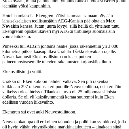
Moskovaan, mutta paluulennon ylibuukkauksen vuoksi Bertel joutui
jäämään yöksi kaupunkiin.
Hotelliaamiaisella Ekengren päätyi istumaan samaan pöytään
länsisaksalaisen teollisuusjätin AEG-Kanisin pääjohtajan
Max
Novakin
kanssa. Jutun juurta löytyi, sillä heillä oli yhteinen tuttu.
Ekengrenin opiskelukaveri myi AEG:n turbiineja suomalaisiin
voimalaitoksiin.
Puheeksi tuli AEG:n johtama hanke, jossa rakennettiin yli 3 000
kilometriä pitkää kaasuputkea Uralilta Tšekkoslovakian rajalle.
Novak kannusti Ekeä osallistumaan kaasuputken
paineennostoasemille tulevien rakennusten tarjouskilpailuun.
Eke osallistui ja voitti.
Urakka oli Eken kokoon nähden valtava. Sen piti rakentaa
kaikkiaan 297 rakennusta eri puolille Neuvostoliittoa, osin erittäin
vaikeissa olosuhteissa. Tilauksen arvo oli 25 miljoonaa silloista
dollaria. Se oli yli kaksikymmentä kertaa suurempi kuin Eken
edellisen vuoden liikevaihto.
Ekengren sai ovet auki Neuvostoliittoon.
Neuvostokauppa oli erikoinen talouden ja politiikan symbioosi, jolla
oli hyvin vähän yhtymäkohtia markkinatalouteen – ainakaan siinä