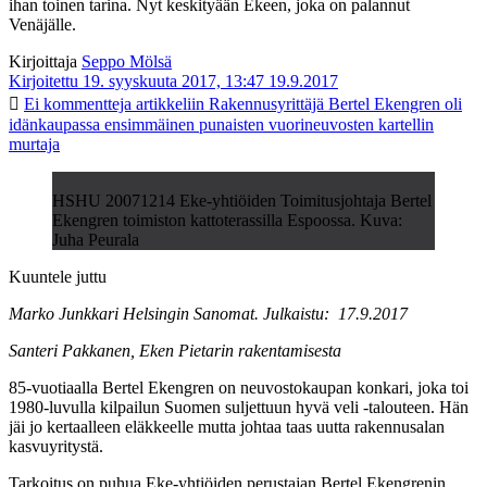
ihan toinen tarina. Nyt keskityään Ekeen, joka on palannut
Venäjälle.
Kirjoittaja
Seppo Mölsä
Kirjoitettu 19. syyskuuta 2017, 13:47
19.9.2017
Ei kommentteja
artikkeliin Rakennusyrittäjä Bertel Ekengren oli
idänkaupassa ensimmäinen punaisten vuorineuvosten kartellin
murtaja
HSHU 20071214 Eke-yhtiöiden Toimitusjohtaja Bertel
Ekengren toimiston kattoterassilla Espoossa. Kuva:
Juha Peurala
Kuuntele juttu
Marko Junkkari Helsingin Sanomat. Julkaistu: 17.9.2017
Santeri Pakkanen, Eken Pietarin rakentamisesta
85-vuotiaalla Bertel Ekengren on neuvostokaupan konkari, joka toi
1980-luvulla kilpailun Suomen suljettuun hyvä veli -talouteen. Hän
jäi jo kertaalleen eläkkeelle mutta johtaa taas uutta rakennusalan
kasvuyritystä.
Tarkoitus on puhua Eke-yhtiöiden perustajan Bertel Ekengrenin