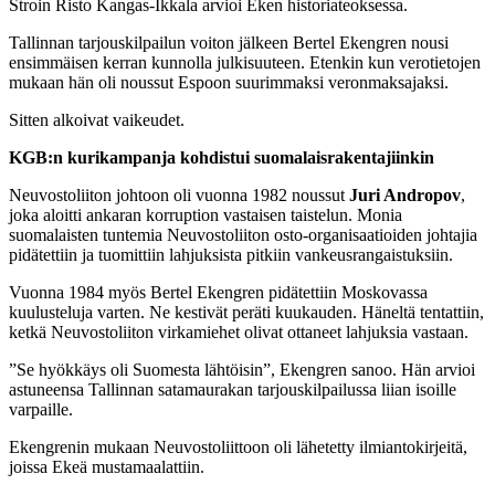
Stroin Risto Kangas-Ikkala arvioi Eken historiateoksessa.
Tallinnan tarjouskilpailun voiton jälkeen Bertel Ekengren nousi
ensimmäisen kerran kunnolla julkisuuteen. Etenkin kun verotietojen
mukaan hän oli noussut Espoon suurimmaksi veronmaksajaksi.
Sitten alkoivat vaikeudet.
KGB:n kurikampanja kohdistui suomalaisrakentajiinkin
Neuvostoliiton johtoon oli vuonna 1982 noussut
Juri Andropov
,
joka aloitti ankaran korruption vastaisen taistelun. Monia
suomalaisten tuntemia Neuvostoliiton osto-organisaatioiden johtajia
pidätettiin ja tuomittiin lahjuksista pitkiin vankeusrangaistuksiin.
Vuonna 1984 myös Bertel Ekengren pidätettiin Moskovassa
kuulusteluja varten. Ne kestivät peräti kuukauden. Häneltä tentattiin,
ketkä Neuvostoliiton virkamiehet olivat ottaneet lahjuksia vastaan.
”Se hyökkäys oli Suomesta lähtöisin”, Ekengren sanoo. Hän arvioi
astuneensa Tallinnan satamaurakan tarjouskilpailussa liian isoille
varpaille.
Ekengrenin mukaan Neuvostoliittoon oli lähetetty ilmiantokirjeitä,
joissa Ekeä mustamaalattiin.