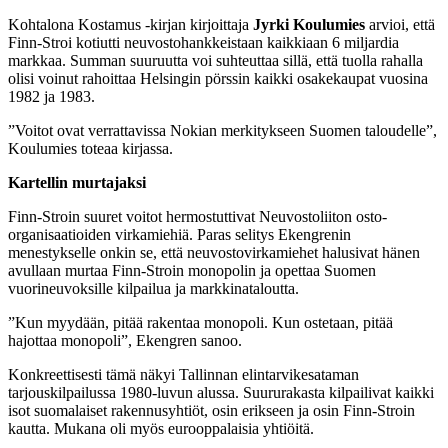
Kohtalona Kostamus -kirjan kirjoittaja
Jyrki Koulumies
arvioi, että
Finn-Stroi kotiutti neuvostohankkeistaan kaikkiaan 6 miljardia
markkaa. Summan suuruutta voi suhteuttaa sillä, että tuolla rahalla
olisi voinut rahoittaa Helsingin pörssin kaikki osakekaupat vuosina
1982 ja 1983.
”Voitot ovat verrattavissa Nokian merkitykseen Suomen taloudelle”,
Koulumies toteaa kirjassa.
Kartellin murtajaksi
Finn-Stroin suuret voitot hermostuttivat Neuvostoliiton osto-
organisaatioiden virkamiehiä. Paras selitys Ekengrenin
menestykselle onkin se, että neuvostovirkamiehet halusivat hänen
avullaan murtaa Finn-Stroin monopolin ja opettaa Suomen
vuorineuvoksille kilpailua ja markkinataloutta.
”Kun myydään, pitää rakentaa monopoli. Kun ostetaan, pitää
hajottaa monopoli”, Ekengren sanoo.
Konkreettisesti tämä näkyi Tallinnan elintarvikesataman
tarjouskilpailussa 1980-luvun alussa. Suururakasta kilpailivat kaikki
isot suomalaiset rakennusyhtiöt, osin erikseen ja osin Finn-Stroin
kautta. Mukana oli myös eurooppalaisia yhtiöitä.