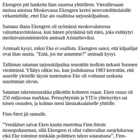
Ekengren piti hanketta liian suurena yhtiölleen. Vieraillessaan
muissa asioissa Moskovassa Ekengren kertoi neuvostoliittolaisille
virkamiehille, ettei Eke aio osallistua tarjouskilpailuun.
Samana iltana Ekengren oli syömässä moskovalaisessa
valuuttaravintolassa, kun hänen pöytäänsä tuli mies, joka esittäytyi
merilaivastoministeriön amiraali Aristarhoviksi.
Amiraali kysyi, miksi Eke ei osallistu. Ekengren sanoi, että kilpailijat
ovat liian suuria. ”Entä, jos me autamme?” amiraali kysyi.
Tallinnan sataman tarjouskilpailua seurattiin tuolloin tarkasti Suomen
viestimissä. Yllätys olikin iso, kun joulukuussa 1983 kerrottiin, että
suurelle yleisölle täysin tuntematon Eke oli voittanut urakasta
suurimman siivun.
Sataman rakennusurakka pilkottiin kolmeen osaan. Eken osuus oli
250 miljoonaa markkaa. Perusyhtymän ja YIT:n yhteisyritys sai
toisen osuuden, ja kolmas meni länsisaksalaiselle yhtiölle.
Finn-Stroi jäi rannalle.
”Venäläiset saivat Eken kautta murrettua Finn-Stroin
monopoliaseman, sillä Ekengren ei ollut valtiovallan suojeluksessa
eikä Eke toiminut minkään poliittisen tahon sotaratsuna”, Finn-