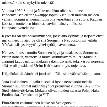
mielessä kuin se nykyisin mielletään.
Vuonna 1950 Suomi ja Neuvostoliitto olivat solmineet
kahdenvälisen clearing-kauppasopimuksen. Sen mukaan maiden
välisen tuonnin ja viennin tulisi olla vuosittain yhtä suuria. Kaupan
koosta ja tuotteiden hinnoista sovittiin aina virallisissa
kauppaneuvotteluissa.
Kyseessä oli siis nollasummapeli, jossa aito kysyntä ja tarjonta eivät
merkinneet mitään. Se oli sitä Suomen ja Neuvostoliiton välistä
YYA:ta, siis ystävyyttä, yhteistyötä ja avunantoa.
Neuvostoliitosta tuotiin Suomeen öljyä ja maakaasua, Suomesta
vietiin koneita, vaatteita ja muita kulutustavaroita. 1970-luvulla
clearing-kauppaan tuli mukaan rakennusvienti, joka kasvoi nopeasti,
sillä se oli presidentti
Urho Kekkosen
erityissuojelussa.
Kilpailulainsäädäntöä ei juuri ollut. Eikä siitä vähästäkään piitattu.
Jotta keskinäinen kilpailu ei sotkisi hyviä neuvostobisneksiä,
Suomen suurimmat rakennusyhtiöt perustivat vuonna 1972 Finn-
Stroi-yhteisyrityksen. Mukana olivat muiden muassa Polar, Haka,
Puolimatka, Teräsbetoni ja YIT.
Finn-Stroin ensimmäinen hanke oli Svetogorskin