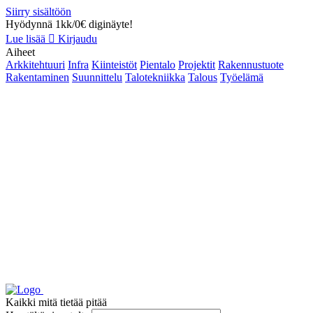
Siirry sisältöön
Hyödynnä 1kk/0€ diginäyte!
Lue lisää
Kirjaudu
Aiheet
Arkkitehtuuri
Infra
Kiinteistöt
Pientalo
Projektit
Rakennustuote
Rakentaminen
Suunnittelu
Talotekniikka
Talous
Työelämä
Kaikki mitä tietää pitää