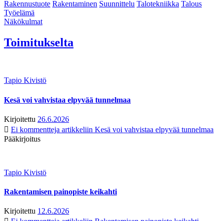
Rakennustuote
Rakentaminen
Suunnittelu
Talotekniikka
Talous
Työelämä
Näkökulmat
Toimitukselta
Tapio Kivistö
Kesä voi vahvistaa elpyvää tunnelmaa
Kirjoitettu
26.6.2026
Ei kommentteja
artikkeliin Kesä voi vahvistaa elpyvää tunnelmaa
Pääkirjoitus
Tapio Kivistö
Rakentamisen painopiste keikahti
Kirjoitettu
12.6.2026