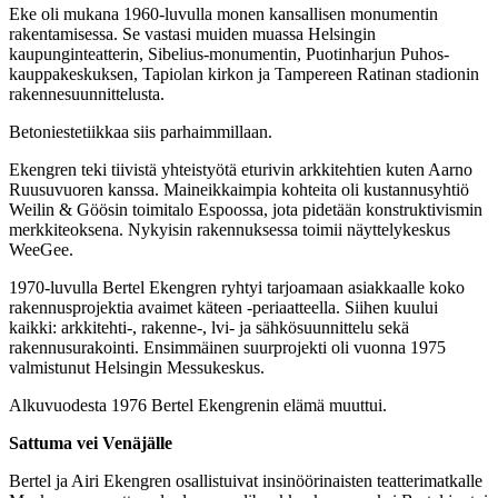
Eke oli mukana 1960-luvulla monen kansallisen monumentin
rakentamisessa. Se vastasi muiden muassa Helsingin
kaupunginteatterin, Sibelius-monumentin, Puotinharjun Puhos-
kauppakeskuksen, Tapiolan kirkon ja Tampereen Ratinan stadionin
rakennesuunnittelusta.
Betoniestetiikkaa siis parhaimmillaan.
Ekengren teki tiivistä yhteistyötä etu­rivin arkkitehtien kuten Aarno
Ruusuvuoren kanssa. Maineikkaimpia kohteita oli kustannusyhtiö
Weilin & Göösin toimitalo Espoossa, jota pidetään konstruktivismin
merkkiteoksena. Nykyisin rakennuksessa toimii näyttelykeskus
WeeGee.
1970-luvulla Bertel Ekengren ryhtyi tarjoamaan asiakkaalle koko
rakennusprojektia avaimet käteen -periaatteella. Siihen kuului
kaikki: arkkitehti-, rakenne-, lvi- ja sähkösuunnittelu sekä
rakennusurakointi. Ensimmäinen suurprojekti oli vuonna 1975
valmistunut Helsingin Messukeskus.
Alkuvuodesta 1976 Bertel Ekengrenin elämä muuttui.
Sattuma vei Venäjälle
Bertel ja Airi Ekengren osallistuivat insinöörinaisten teatterimatkalle