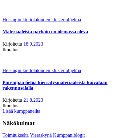
Helsingin kiertotalouden klusteriohjelma
Materiaaleista parhain on olemassa oleva
Kirjoitettu
18.9.2023
Ilmoitus
Helsingin kiertotalouden klusteriohjelma
Parempaa tietoa kierrätysmateriaaleista kaivataan
rakennusalalla
Kirjoitettu
21.8.2023
Ilmoitus
Lisää kumppaneilta
Näkökulmat
Toimitukselta
Vieraskynä
Kumppaniblogit