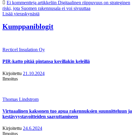
Ei kommentteja
artikkeliin Digitaalinen riippuvuus on strateginen
riski, jota Suomen rakennusala ei voi sivuuttaa
Lisää vieraskynästä
Kumppaniblogit
Recticel Insulation Oy
PIR-katto pitää pintansa kovillakin keleillä
Kirjoitettu
21.10.2024
Ilmoitus
Thomas Lindstrom
Virtuaalinen kaksonen tuo apua rakennuksien suunnitteluun ja
kestävyystavoitteiden saavuttamiseen
Kirjoitettu
24.6.2024
Ilmoitus