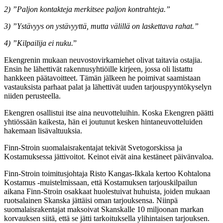
2) ”Paljon kontakteja merkitsee paljon kontrahteja.”
3) ”Ystävyys on ystävyyttä, mutta välillä on laskettava rahat.”
4) ”Kilpailija ei nuku.
”
Ekengrenin mukaan neuvostovirkamiehet olivat taitavia ostajia.
Ensin he lähettivät rakennusyhtiöille kirjeen, jossa oli listattu
hankkeen päätavoitteet. Tämän jälkeen he poimivat saamistaan
vastauksista parhaat palat ja lähettivät uuden tarjouspyyntökyselyn
niiden perusteella.
Ekengren osallistui itse aina neuvotteluihin. Koska Ekengren päätti
yhtiössään kaikesta, hän ei joutunut kesken hintaneuvotteluiden
hakemaan lisävaltuuksia.
Finn-Stroin suomalaisrakentajat tekivät Svetogorskissa ja
Kostamuksessa jättivoitot. Keinot eivät aina kestäneet päivän­valoa.
Finn-Stroin toimitusjohtaja Risto Kangas-Ikkala kertoo Kohtalona
Kostamus -muistelmissaan, että Kostamuksen tarjouskilpailun
aikana Finn-Stroin osakkaat huolestuivat huhuista, joiden mukaan
ruotsalainen Skanska jättäisi oman tarjouksensa. Niinpä
suomalaisrakentajat maksoivat Skanskalle 10 miljoonan markan
korvauksen siitä, että se jätti tarkoituksella ylihintaisen tarjouksen.