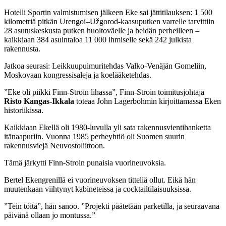
Hotelli Sportin valmistumisen jälkeen Eke sai jättitilauksen: 1 500
kilometriä pitkän Urengoi–Užgorod-kaasuputken varrelle tarvittiin
28 asutuskeskusta putken huoltoväelle ja heidän perheilleen –
kaikkiaan 384 asuintaloa 11 000 ihmiselle sekä 242 julkista
rakennusta.
Jatkoa seurasi: Leikkuupuimuritehdas Valko-Venäjän Gomeliin,
Moskovaan kongressisaleja ja koelääketehdas.
”Eke oli piikki Finn-Stroin lihassa”, Finn-Stroin toimitusjohtaja
Risto Kangas-Ikkala
toteaa John Lagerbohmin kirjoittamassa Eken
historiikissa.
Kaikkiaan Ekellä oli 1980-luvulla yli sata rakennusvientihanketta
itänaapuriin. Vuonna 1985 perheyhtiö oli Suomen suurin
rakennusviejä Neuvostoliittoon.
Tämä järkytti Finn-Stroin punaisia vuorineuvoksia.
Bertel Ekengrenillä ei vuorineuvoksen titteliä ollut. Eikä hän
muutenkaan viihtynyt kabineteissa ja cocktailtilaisuuksissa.
”Tein töitä”, hän sanoo. ”Projekti päätetään parketilla, ja seuraavana
päivänä ollaan jo montussa.”