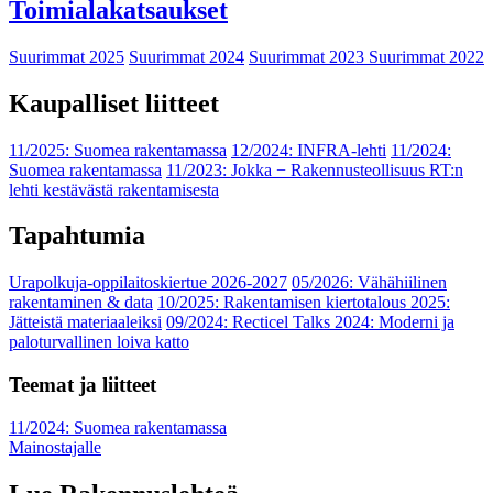
Toimialakatsaukset
Suurimmat 2025
Suurimmat 2024
Suurimmat 2023
Suurimmat 2022
Kaupalliset liitteet
11/2025: Suomea rakentamassa
12/2024: INFRA-lehti
11/2024:
Suomea rakentamassa
11/2023: Jokka − Rakennusteollisuus RT:n
lehti kestävästä rakentamisesta
Tapahtumia
Urapolkuja-oppilaitoskiertue 2026-2027
05/2026: Vähähiilinen
rakentaminen & data
10/2025: Rakentamisen kiertotalous 2025:
Jätteistä materiaaleiksi
09/2024: Recticel Talks 2024: Moderni ja
paloturvallinen loiva katto
Teemat ja liitteet
11/2024: Suomea rakentamassa
Mainostajalle