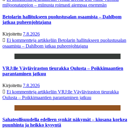
miljoonatappion – miinusta roimasti aiempaa enemmän
Betolarin hallitukseen puolustusalan osaamista – Dahlbom
jatkaa puheenjohtajana
Kirjoitettu
7.8.2026
Ei kommentteja
artikkeliin Betolarin hallitukseen puolustusalan
osaamista – Dahlbom jatkaa puheenjohtajana
VRJ:lle Väyläviraston tieurakka Oulusta – Poikkimaantien
parantaminen jatkuu
Kirjoitettu
7.8.2026
Ei kommentteja
artikkeliin VRJ:lle Väyläviraston tieurakka
Oulusta – Poikkimaantien parantaminen jatkuu
Sahateollisuudella edelleen synkät näkymät – kiusana korkea
puunhinta ja heikko kysyntä