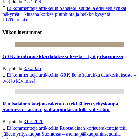
Kirjoitettu
7.8.2026
Ei kommentteja
artikkeliin Sahateollisuudella edelleen synkät
näkymät – kiusana korkea puunhinta ja heikko kysyntä
Lisää uutisia
Viikon luetuimmat
GRK:lle infraurakka datakeskuksesta – työt jo käynnissä
Kirjoitettu
3.8.2026
Ei kommentteja
artikkeliin GRK:lle infraurakka datakeskuksesta –
työt jo käynnissä
Ruotsalainen korjausrakentaja teki jälleen yrityskaupat
Suomessa – asema pääkaupunkiseudulla vahvistuu
Kirjoitettu
31.7.2026
Ei kommentteja
artikkeliin Ruotsalainen korjausrakentaja teki
jälleen yrityskaupat Suomessa – asema pääkaupunkiseudulla