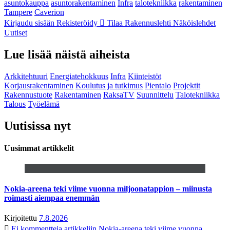
asuntokauppa
asuntorakentaminen
Infra
talotekniikka
rakentaminen
Tampere
Caverion
Kirjaudu sisään
Rekisteröidy
Tilaa Rakennuslehti
Näköislehdet
Uutiset
Lue lisää näistä aiheista
Arkkitehtuuri
Energiatehokkuus
Infra
Kiinteistöt
Korjausrakentaminen
Koulutus ja tutkimus
Pientalo
Projektit
Rakennustuote
Rakentaminen
RaksaTV
Suunnittelu
Talotekniikka
Talous
Työelämä
Uutisissa nyt
Uusimmat artikkelit
Nokia-areena teki viime vuonna miljoonatappion – miinusta
roimasti aiempaa enemmän
Kirjoitettu
7.8.2026
Ei kommentteja
artikkeliin Nokia-areena teki viime vuonna