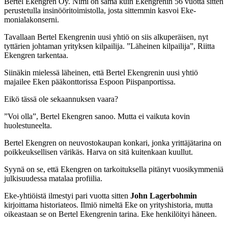
Bertel Ekengren Oy. Nimi on sama kuin Ekengrenin 56 vuotta sitten
perustetulla insinööritoimistolla, josta sittemmin kasvoi Eke-
monialakonserni.
Tavallaan Bertel Ekengrenin uusi yhtiö on siis alkuperäisen, nyt
tyttärien johtaman yrityksen kilpailija. ”Läheinen kilpailija”, Riitta
Ekengren tarkentaa.
Siinäkin mielessä läheinen, että Bertel Ekengrenin uusi yhtiö
majailee Eken pääkonttorissa Espoon Piispanportissa.
Eikö tässä ole sekaannuksen vaara?
”Voi olla”, Bertel Ekengren sanoo. Mutta ei vaikuta kovin
huolestuneelta.
Bertel Ekengren on neuvostokaupan konkari, jonka yrittäjätarina on
poikkeuksellisen värikäs. Harva on sitä kuitenkaan kuullut.
Syynä on se, että Ekengren on tarkoituksella pitänyt vuosikymmeniä
julkisuudessa matalaa profiilia.
Eke-yhtiöistä ilmestyi pari vuotta sitten
John Lagerbohmin
kirjoittama historia­teos. Ilmiö nimeltä Eke on yrityshistoria, mutta
oikeastaan se on Bertel Ekengrenin tarina. Eke henkilöityi häneen.