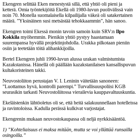
Ekengren selittää Eken menestystä sillä, että yhtiö oli pieni ja
ketterä. Omia työntekijöitä Ekellä oli 1980-luvun puolivälissä vain
noin 70. Monella suomalaisella kilpailijalla väkeä oli satakertainen
määrä. ”Yksinäinen susi metsästää tehokkaammin”, hän sanoo.
Ekengren toimi Ekessä monin tavoin samoin kuin SRV:n
Ilpo
Kokkila
myöhemmin. Pienikin yhtiö pystyy haastamaan
suurempansa hyvällä projektinjohdolla. Urakka pilkotaan pieniin
osiin ja teetetään töitä alihankkijoilla.
Bertel Ekengren juhli 1990-luvun alussa urakan valmistumista
Kazakstanissa. Hänellä oli päällään kazakstanilaisen kansallispuvun
kultakoristeinen takki.
Neuvosto­liiton perustajan V. I. Leninin väitetään sanoneen:
”Luottamus hyvä, kontrolli parempi.” Turvallisuus­poliisi KGB
seurasikin tarkasti Neuvostoliitossa vierailevia kauppavaltuuskuntia.
Ekeläistenkin lähtöoletus oli se, että heitä salakuunnellaan hotelleissa
ja ravintoloissa. Kadulla perässä kulkivat varjostajat.
Ekengrenin mukaan neuvostokaupassa oli neljä nyrkkisääntöä.
1) ”Kohteliaisuus ei maksa mitään, mutta se voi yllättää runsailla
osingoilla.”