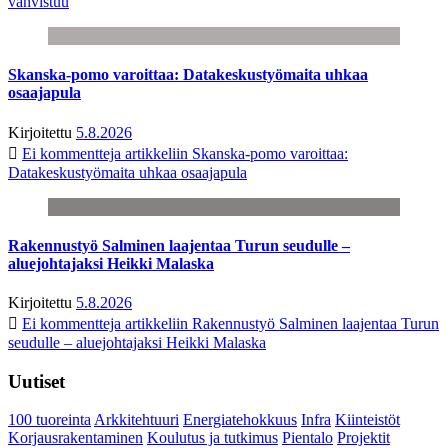
vahvistuu
Skanska-pomo varoittaa: Datakeskustyömaita uhkaa
osaajapula
Kirjoitettu
5.8.2026
Ei kommentteja
artikkeliin Skanska-pomo varoittaa:
Datakeskustyömaita uhkaa osaajapula
Rakennustyö Salminen laajentaa Turun seudulle –
aluejohtajaksi Heikki Malaska
Kirjoitettu
5.8.2026
Ei kommentteja
artikkeliin Rakennustyö Salminen laajentaa Turun
seudulle – aluejohtajaksi Heikki Malaska
Uutiset
100 tuoreinta
Arkkitehtuuri
Energiatehokkuus
Infra
Kiinteistöt
Korjausrakentaminen
Koulutus ja tutkimus
Pientalo
Projektit