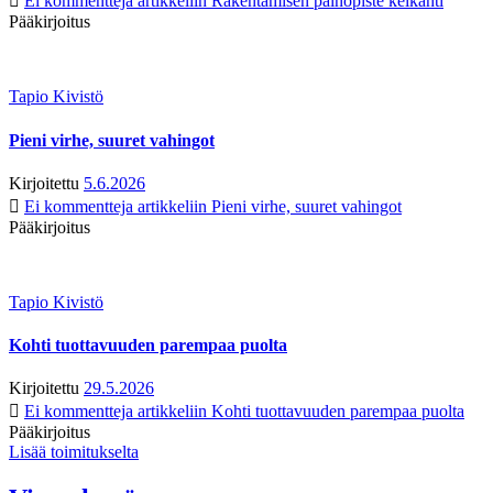
Ei kommentteja
artikkeliin Rakentamisen painopiste keikahti
Pääkirjoitus
Tapio Kivistö
Pieni virhe, suuret vahingot
Kirjoitettu
5.6.2026
Ei kommentteja
artikkeliin Pieni virhe, suuret vahingot
Pääkirjoitus
Tapio Kivistö
Kohti tuottavuuden parempaa puolta
Kirjoitettu
29.5.2026
Ei kommentteja
artikkeliin Kohti tuottavuuden parempaa puolta
Pääkirjoitus
Lisää toimitukselta