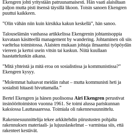
Ekengren johti yritystään patruunamaisesti. Hän vaati alaisiltaan
paljon mutta pisti itsensä täysillä likoon. Toisin sanoen Ekengren
puuttui kaikkeen.
”Olin vähän niin kuin kirsikka kakun keskellä”, hän sanoo.
Talouselämän vanhassa artikkelissa Ekengrenin johtamisoppia
kuvataan käsitteellä management by wandering. Johtaminen oli siis
vaeltelua toimistossa. Alaisten mukaan johtaja ilmaantui työpöydän
viereen ja kertoi usein vitsin tai kaskun. Niitä kuullaan
haastattelunkin aikana.
”Mitä yhteistä ja mitä eroa on sosialistissa ja kommunistissa?”
Ekengren kysyy.
”Molemmat haluavat meidän rahat – mutta kommunisti heti ja
sosialisti hitaasti hivuttamalla.”
Bertel Ekengren ja hänen puolisonsa
Airi Ekengren
perustivat
insinööritoimiston vuonna 1961. Se toimi alussa pariskunnan
kaksiossa Lauttasaaressa. Toimiala oli rakennesuunnittelu.
Rakennesuunnittelija tekee arkkitehdin piirustusten pohjalta
rakennuksen materiaali- ja lujuuslaskelmat – varmistaa siis, että
rakenteet kestävät.