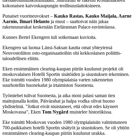
metsäteollisuuskombinaatti. Sittemmin se rakensi Kostamukseen
kokonaisen kaivoskaupungin teollisuuslaitoksineen.
Punaiset vuorineuvokset –
Kauko Rastas, Kauko Maijala, Aarne
Aarnio, Ilmari Helanto
ja muut – saattoivat näin jakaa
rakennusurakat keskenään Etelärannan Palace-ravintolassa.
Kunnes Bertel Ekengren tuli sotkemaan kuvioita.
Ekengren sai luotua Länsi-Saksan kautta omat yhteytensä
Neuvostoliiton osto-organisaatioihin ohi kekkoslaisen poliittis-
taloudellisen eliitin.
Eken ensimmäinen clearing-kaupan piiriin kuulunut projekti oli
moskovalaisen Hotelli Sportin sisätöiden ja sisustuksen tekeminen.
Eke toimitti vuoden 1980 olympialaisia varten rakennetun
suurhotellin huonekalut ja irtaimiston Suomesta.
Työmiehet tulivat Suomesta, ja aika moni palasi saman tien
maitojunalla kotiin. Päivärahat ja halpa vodka olivat huono
yhdistelmä. ”Jotkut eivät muistaneet, että olivat edes käyneet
Moskovassa”, Eken
Tom Nygård
muistelee historiikissa.
Eke toimitti Moskovan vuoden 1980 olympialaisiin valmistuneen
700-paikkaisen hotelli Sportin sisätyöt ja sisustuksen. Se oli yhtiön
ensimmäinen clearing-kaupan piiriin kuulunut urakka.