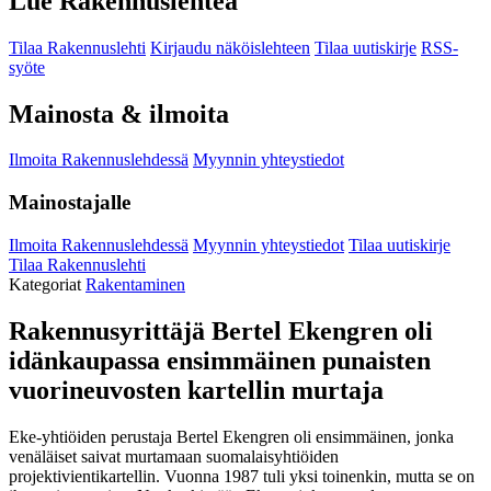
Lue Rakennuslehteä
Tilaa Rakennuslehti
Kirjaudu näköislehteen
Tilaa uutiskirje
RSS-
syöte
Mainosta & ilmoita
Ilmoita Rakennuslehdessä
Myynnin yhteystiedot
Mainostajalle
Ilmoita Rakennuslehdessä
Myynnin yhteystiedot
Tilaa uutiskirje
Tilaa Rakennuslehti
Kategoriat
Rakentaminen
Rakennusyrittäjä Bertel Ekengren oli
idänkaupassa ensimmäinen punaisten
vuorineuvosten kartellin murtaja
Eke-yhtiöiden perustaja Bertel Ekengren oli ensimmäinen, jonka
venäläiset saivat murtamaan suomalaisyhtiöiden
projektivientikartellin. Vuonna 1987 tuli yksi toinenkin, mutta se on