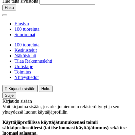
Hae tältä sivustolta
Haku
Etusivu
100 tuoreinta
Suurimmat
100 tuoreinta
Keskustelut
Näköislehti
Tilaa Rakennuslehti
Uutiskirje
Toimitus
Yhteystiedot
Kirjaudu sisään
Haku
Sulje
Kirjaudu sisään
Voit kirjautua sisään, jos olet jo aiemmin rekisteröitynyt ja sen
yhteydessä luonut käyttäjäprofiilin
Käyttäjäprofiilissa käyttäjätunnuksenasi toimii
sähköpostiosoitteesi (tai itse luomasi käyttäjätunnus) sekä itse
luomasi salasana.