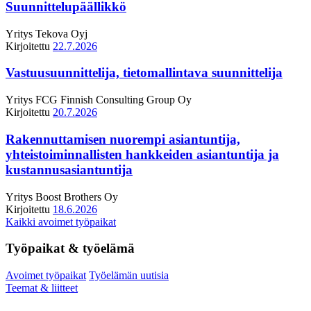
Suunnittelupäällikkö
Yritys
Tekova Oyj
Kirjoitettu
22.7.2026
Vastuusuunnittelija, tietomallintava suunnittelija
Yritys
FCG Finnish Consulting Group Oy
Kirjoitettu
20.7.2026
Rakennuttamisen nuorempi asiantuntija,
yhteistoiminnallisten hankkeiden asiantuntija ja
kustannusasiantuntija
Yritys
Boost Brothers Oy
Kirjoitettu
18.6.2026
Kaikki avoimet työpaikat
Työpaikat & työelämä
Avoimet työpaikat
Työelämän uutisia
Teemat & liitteet