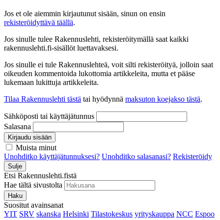
Jos et ole aiemmin kirjautunut sisään, sinun on ensin
rekisteröidyttävä täällä
.
Jos sinulle tulee Rakennuslehti, rekisteröitymällä saat kaikki
rakennuslehti.fi-sisällöt luettavaksesi.
Jos sinulle ei tule Rakennuslehteä, voit silti rekisteröityä, jolloin saat
oikeuden kommentoida lukottomia artikkeleita, mutta et pääse
lukemaan lukittuja artikkeleita.
Tilaa Rakennuslehti tästä
tai hyödynnä
maksuton koejakso tästä
.
Sähköposti tai käyttäjätunnus
Salasana
Kirjaudu sisään
Muista minut
Unohditko käyttäjätunnuksesi?
Unohditko salasanasi?
Rekisteröidy
Sulje
Etsi Rakennuslehti.fistä
Hae tältä sivustolta
Haku
Suositut avainsanat
YIT
SRV
skanska
Helsinki
Tilastokeskus
yrityskauppa
NCC
Espoo