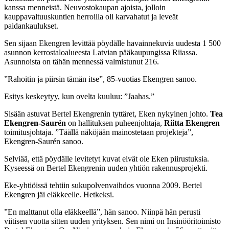
kanssa menneistä. Neuvostokaupan ajoista, jolloin
kauppavaltuuskuntien herroilla oli karvahatut ja leveät
paidankaulukset.
Sen sijaan Ekengren levittää pöydälle havainnekuvia uudesta 1 500
asunnon kerrostaloalueesta Latvian pääkaupungissa Riiassa.
Asunnoista on tähän mennessä valmistunut 216.
”Rahoitin ja piirsin tämän itse”, 85-vuotias Ekengren sanoo.
Esitys keskeytyy, kun ovelta kuuluu: ”Jaahas.”
Sisään astuvat Bertel Ekengrenin tyttäret, Eken nykyinen johto.
Tea
Ekengren-Saurén
on hallituksen puheenjohtaja,
Riitta Ekengren
toimitusjohtaja. ”Täällä näköjään mainostetaan projekteja”,
Ekengren-Saurén sanoo.
Selviää, että pöydälle levitetyt kuvat eivät ole Eken piirustuksia.
Kyseessä on Bertel Ekengrenin uuden yhtiön rakennusprojekti.
Eke-yhtiöissä tehtiin sukupolvenvaihdos vuonna 2009. Bertel
Ekengren jäi eläkkeelle. Hetkeksi.
”En malttanut olla eläkkeellä”, hän sanoo. Niinpä hän perusti
viitisen vuotta sitten uuden yrityksen. Sen nimi on Insinööritoimisto