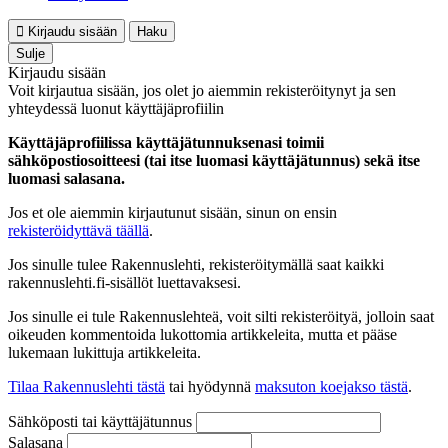
Kirjaudu sisään
Haku
Sulje
Kirjaudu sisään
Voit kirjautua sisään, jos olet jo aiemmin rekisteröitynyt ja sen
yhteydessä luonut käyttäjäprofiilin
Käyttäjäprofiilissa käyttäjätunnuksenasi toimii
sähköpostiosoitteesi (tai itse luomasi käyttäjätunnus) sekä itse
luomasi salasana.
Jos et ole aiemmin kirjautunut sisään, sinun on ensin
rekisteröidyttävä täällä
.
Jos sinulle tulee Rakennuslehti, rekisteröitymällä saat kaikki
rakennuslehti.fi-sisällöt luettavaksesi.
Jos sinulle ei tule Rakennuslehteä, voit silti rekisteröityä, jolloin saat
oikeuden kommentoida lukottomia artikkeleita, mutta et pääse
lukemaan lukittuja artikkeleita.
Tilaa Rakennuslehti tästä
tai hyödynnä
maksuton koejakso tästä
.
Sähköposti tai käyttäjätunnus
Salasana