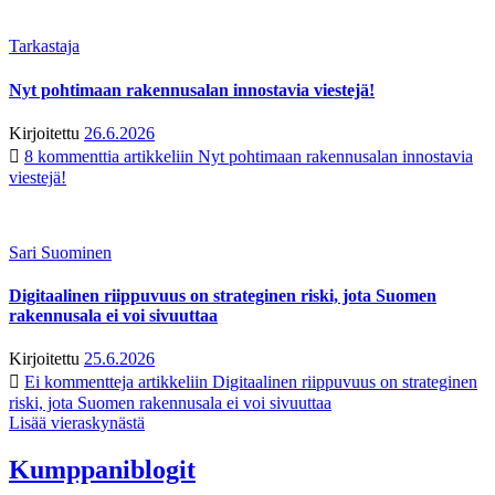
Tarkastaja
Nyt pohtimaan rakennusalan innostavia viestejä!
Kirjoitettu
26.6.2026
8 kommenttia
artikkeliin Nyt pohtimaan rakennusalan innostavia
viestejä!
Sari Suominen
Digitaalinen riippuvuus on strateginen riski, jota Suomen
rakennusala ei voi sivuuttaa
Kirjoitettu
25.6.2026
Ei kommentteja
artikkeliin Digitaalinen riippuvuus on strateginen
riski, jota Suomen rakennusala ei voi sivuuttaa
Lisää vieraskynästä
Kumppaniblogit