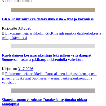
Viikon luetuimmat
GRK:lle infraurakka datakeskuksesta – työt jo käynnissä
Kirjoitettu
3.8.2026
Ei kommentteja
artikkeliin GRK:lle infraurakka datakeskuksesta –
työt jo käynnissä
Ruotsalainen korjausrakentaja teki jälleen yrityskaupat
Suomessa – asema pääkaupunkiseudulla vahvistuu
Kirjoitettu
31.7.2026
Ei kommentteja
artikkeliin Ruotsalainen korjausrakentaja teki
jälleen yrityskaupat Suomessa – asema pääkaupunkiseudulla
vahvistuu
Skanska-pomo varoittaa: Datakeskustyömaita uhkaa
osaajapula