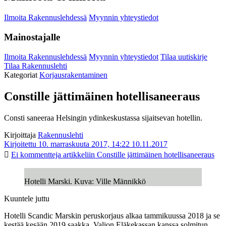
Ilmoita Rakennuslehdessä
Myynnin yhteystiedot
Mainostajalle
Ilmoita Rakennuslehdessä
Myynnin yhteystiedot
Tilaa uutiskirje
Tilaa Rakennuslehti
Kategoriat
Korjausrakentaminen
Constille jättimäinen hotellisaneeraus
Consti saneeraa Helsingin ydinkeskustassa sijaitsevan hotellin.
Kirjoittaja
Rakennuslehti
Kirjoitettu 10. marraskuuta 2017, 14:22
10.11.2017
Ei kommentteja
artikkeliin Constille jättimäinen hotellisaneeraus
Hotelli Marski. Kuva: Ville Männikkö
Kuuntele juttu
Hotelli Scandic Marskin peruskorjaus alkaa tammikuussa 2018 ja se
kestää kesään 2019 saakka. Valion Eläkekassan kanssa solmitun