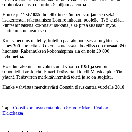
sopimuksen arvo on noin 26 miljoonaa euroa.
Hanke pitää sisällään hotellikiinteistön peruskorjauksen sekä
lisäkerrosten rakentamisen Lönnrotinkadun puolelle. Työ tehdään
kiinteähintaisena kokonaisurakkana ja se pitää sisällään myös
talotekniikan uusimisen.
Kun saneeraus on tehty, hotellin päärakennuksessa on yhteensä
lähes 300 huonetta ja kokonaisuudessaan hotellissa on runsaat 360
huonetta. Rakennuksen kokonaispinta-ala on noin 20 000
neliömetriä.
Hotellin rakennus on valmistunut vuonna 1961 ja sen on
suunnitellut arkkitehti Einari Teräsvirta. Hotelli Marskia pidetään
yhtenä Teräsvirran merkittävimmistä töistä ja se on suojeltu.
Hanke vahvistaa merkittävästi Constin tilauskantaa vuodelle 2018.
Tagit
Consti
korjausrakentaminen
Scandic Marski
Valion
Eläkekassa