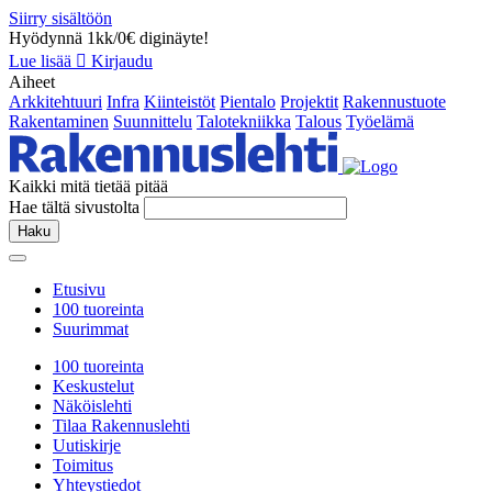
Siirry sisältöön
Hyödynnä 1kk/0€ diginäyte!
Lue lisää
Kirjaudu
Aiheet
Arkkitehtuuri
Infra
Kiinteistöt
Pientalo
Projektit
Rakennustuote
Rakentaminen
Suunnittelu
Talotekniikka
Talous
Työelämä
Kaikki mitä tietää pitää
Hae tältä sivustolta
Haku
Etusivu
100 tuoreinta
Suurimmat
100 tuoreinta
Keskustelut
Näköislehti
Tilaa Rakennuslehti
Uutiskirje
Toimitus
Yhteystiedot