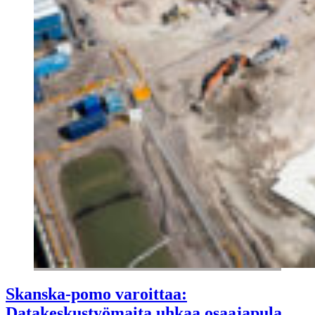
Skanska-pomo varoittaa:
Datakeskustyömaita uhkaa osaajapula