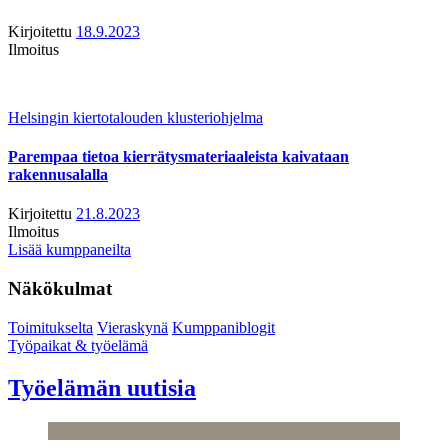
Kirjoitettu
18.9.2023
Ilmoitus
Helsingin kiertotalouden klusteriohjelma
Parempaa tietoa kierrätysmateriaaleista kaivataan
rakennusalalla
Kirjoitettu
21.8.2023
Ilmoitus
Lisää kumppaneilta
Näkökulmat
Toimitukselta
Vieraskynä
Kumppaniblogit
Työpaikat & työelämä
Työelämän uutisia