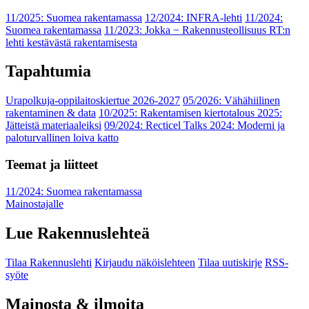
11/2025: Suomea rakentamassa
12/2024: INFRA-lehti
11/2024:
Suomea rakentamassa
11/2023: Jokka − Rakennusteollisuus RT:n
lehti kestävästä rakentamisesta
Tapahtumia
Urapolkuja-oppilaitoskiertue 2026-2027
05/2026: Vähähiilinen
rakentaminen & data
10/2025: Rakentamisen kiertotalous 2025:
Jätteistä materiaaleiksi
09/2024: Recticel Talks 2024: Moderni ja
paloturvallinen loiva katto
Teemat ja liitteet
11/2024: Suomea rakentamassa
Mainostajalle
Lue Rakennuslehteä
Tilaa Rakennuslehti
Kirjaudu näköislehteen
Tilaa uutiskirje
RSS-
syöte
Mainosta & ilmoita