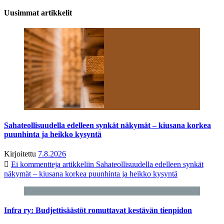
Uusimmat artikkelit
Sahateollisuudella edelleen synkät näkymät – kiusana korkea
puunhinta ja heikko kysyntä
Kirjoitettu
7.8.2026
Ei kommentteja
artikkeliin Sahateollisuudella edelleen synkät
näkymät – kiusana korkea puunhinta ja heikko kysyntä
Infra ry: Budjettisäästöt romuttavat kestävän tienpidon