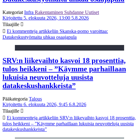
Kategoriat
Infra
Rakentaminen
Suhdanne
Uutiset
Kirjoitettu 5. elokuuta 2026, 13:00
5.8.2026
Tilaajille
Ei kommentteja
artikkeliin Skanska-pomo varoittaa:
Datakeskustyömaita uhkaa osaajapula
SRV:n liikevaihto kasvoi 18 prosenttia,
tulos heikkeni – ”Käymme parhaillaan
lukuisia neuvotteluja uusista
datakeskushankkeista”
Pääkategoria
Talous
Kirjoitettu 6. elokuuta 2026, 9:45
6.8.2026
Tilaajille
Ei kommentteja
artikkeliin SRV:n liikevaihto kasvoi 18 prosenttia,
tulos heikkeni – ”Käymme parhaillaan lukuisia neuvotteluja uusista
datakeskushankkeista”