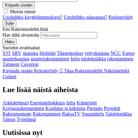
Kirjaudu sisään
Muista minut
Unohditko käyttäjätunnuksesi?
Unohditko salasanasi?
Rekisteröidy
Sulje
Etsi Rakennuslehti.fistä
Hae tältä sivustolta
Haku
Suositut avainsanat
YIT
SRV
skanska
Helsinki
Tilastokeskus
yrityskauppa
NCC
Espoo
asuntokauppa
asuntorakentaminen
Infra
talotekniikka
rakentaminen
Tampere
Caverion
Kirjaudu sisään
Rekisteröidy
Tilaa Rakennuslehti
Näköislehdet
Uutiset
Lue lisää näistä aiheista
Arkkitehtuuri
Energiatehokkuus
Infra
Kiinteistöt
Korjausrakentaminen
Koulutus ja tutkimus
Pientalo
Projektit
Rakennustuote
Rakentaminen
RaksaTV
Suunnittelu
Talotekniikka
Talous
Työelämä
Uutisissa nyt