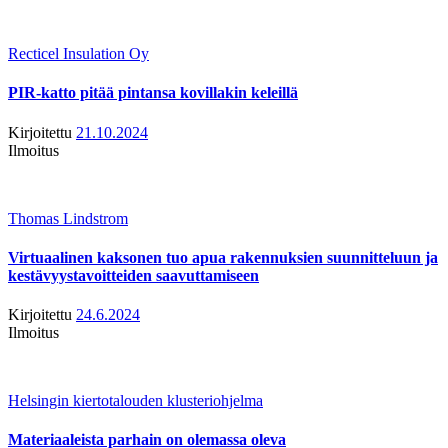
Recticel Insulation Oy
PIR-katto pitää pintansa kovillakin keleillä
Kirjoitettu
21.10.2024
Ilmoitus
Thomas Lindstrom
Virtuaalinen kaksonen tuo apua rakennuksien suunnitteluun ja
kestävyystavoitteiden saavuttamiseen
Kirjoitettu
24.6.2024
Ilmoitus
Helsingin kiertotalouden klusteriohjelma
Materiaaleista parhain on olemassa oleva