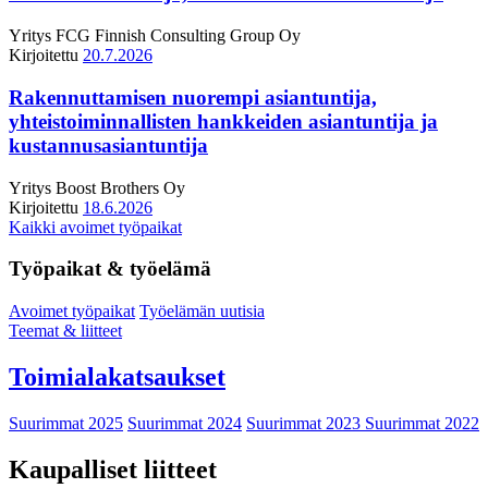
Yritys
FCG Finnish Consulting Group Oy
Kirjoitettu
20.7.2026
Rakennuttamisen nuorempi asiantuntija,
yhteistoiminnallisten hankkeiden asiantuntija ja
kustannusasiantuntija
Yritys
Boost Brothers Oy
Kirjoitettu
18.6.2026
Kaikki avoimet työpaikat
Työpaikat & työelämä
Avoimet työpaikat
Työelämän uutisia
Teemat & liitteet
Toimialakatsaukset
Suurimmat 2025
Suurimmat 2024
Suurimmat 2023
Suurimmat 2022
Kaupalliset liitteet