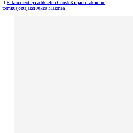
Ei kommentteja
artikkeliin Consti Korjausurakoinnin
toimitusjohtajaksi Jukka Mäkinen