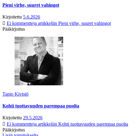
Pieni virhe, suuret vahingot
Kirjoitettu
5.6.2026
Ei kommentteja
artikkeliin Pieni virhe, suuret vahingot
Pääkirjoitus
Tapio Kivistö
Kohti tuottavuuden parempaa puolta
Kirjoitettu
29.5.2026
Ei kommentteja
artikkeliin Kohti tuottavuuden parempaa puolta
Pääkirjoitus
Lisää toimitukselta