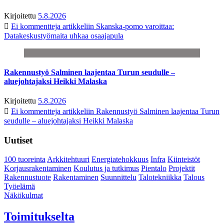
Kirjoitettu
5.8.2026
Ei kommentteja
artikkeliin Skanska-pomo varoittaa:
Datakeskustyömaita uhkaa osaajapula
Rakennustyö Salminen laajentaa Turun seudulle –
aluejohtajaksi Heikki Malaska
Kirjoitettu
5.8.2026
Ei kommentteja
artikkeliin Rakennustyö Salminen laajentaa Turun
seudulle – aluejohtajaksi Heikki Malaska
Uutiset
100 tuoreinta
Arkkitehtuuri
Energiatehokkuus
Infra
Kiinteistöt
Korjausrakentaminen
Koulutus ja tutkimus
Pientalo
Projektit
Rakennustuote
Rakentaminen
Suunnittelu
Talotekniikka
Talous
Työelämä
Näkökulmat
Toimitukselta