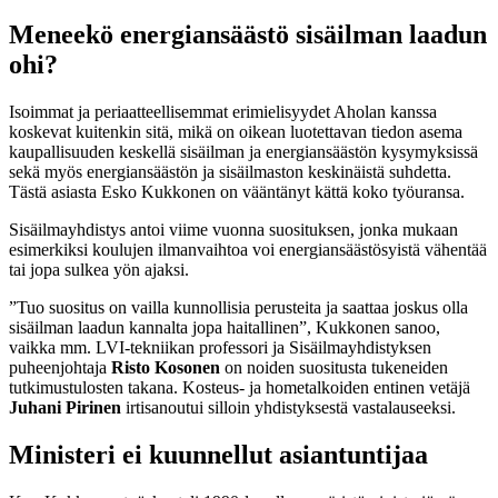
Meneekö energiansäästö sisäilman laadun
ohi?
Isoimmat ja periaatteellisemmat erimielisyydet Aholan kanssa
koskevat kuitenkin sitä, mikä on oikean luotettavan tiedon asema
kaupallisuuden keskellä sisäilman ja energiansäästön kysymyksissä
sekä myös energiansäästön ja sisäilmaston keskinäistä suhdetta.
Tästä asiasta Esko Kukkonen on vääntänyt kättä koko työuransa.
Sisäilmayhdistys antoi viime vuonna suosituksen, jonka mukaan
esimerkiksi koulujen ilmanvaihtoa voi energiansäästösyistä vähentää
tai jopa sulkea yön ajaksi.
”Tuo suositus on vailla kunnollisia perusteita ja saattaa joskus olla
sisäilman laadun kannalta jopa haitallinen”, Kukkonen sanoo,
vaikka mm. LVI-tekniikan professori ja Sisäilmayhdistyksen
puheenjohtaja
Risto Kosonen
on noiden suositusta tukeneiden
tutkimustulosten takana. Kosteus- ja hometalkoiden entinen vetäjä
Juhani Pirinen
irtisanoutui silloin yhdistyksestä vastalauseeksi.
Ministeri ei kuunnellut asiantuntijaa