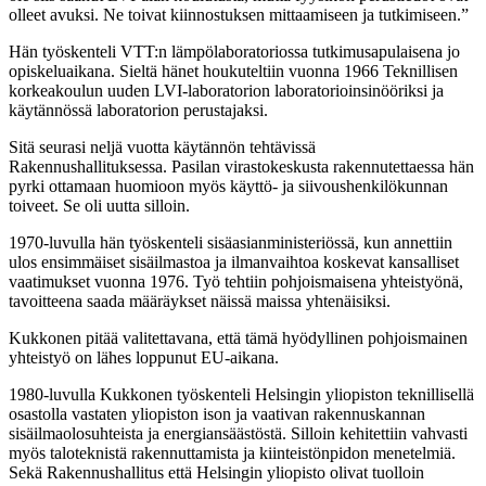
olleet avuksi. Ne toivat kiinnostuksen mittaamiseen ja tutkimiseen.”
Hän työskenteli VTT:n lämpölaboratoriossa tutkimusapulaisena jo
opiskeluaikana. Sieltä hänet houkuteltiin vuonna 1966 Teknillisen
korkeakoulun uuden LVI-laboratorion laboratorioinsinööriksi ja
käytännössä laboratorion perustajaksi.
Sitä seurasi neljä vuotta käytännön tehtävissä
Rakennushallituksessa. Pasilan virastokeskusta rakennutettaessa hän
pyrki ottamaan huomioon myös käyttö- ja siivoushenkilökunnan
toiveet. Se oli uutta silloin.
1970-luvulla hän työskenteli sisäasianministeriössä, kun annettiin
ulos ensimmäiset sisäilmastoa ja ilmanvaihtoa koskevat kansalliset
vaatimukset vuonna 1976. Työ tehtiin pohjoismaisena yhteistyönä,
tavoitteena saada määräykset näissä maissa yhtenäisiksi.
Kukkonen pitää valitettavana, että tämä hyödyllinen pohjoismainen
yhteistyö on lähes loppunut EU-aikana.
1980-luvulla Kukkonen työskenteli Helsingin yliopiston teknillisellä
osastolla vastaten yliopiston ison ja vaativan rakennuskannan
sisäilmaolosuhteista ja energiansäästöstä. Silloin kehitettiin vahvasti
myös taloteknistä rakennuttamista ja kiinteistönpidon menetelmiä.
Sekä Rakennushallitus että Helsingin yliopisto olivat tuolloin