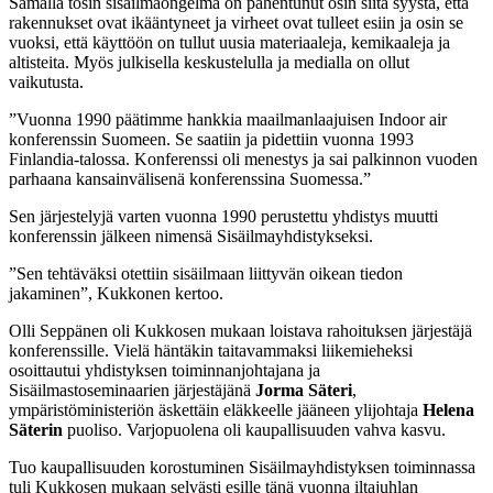
Samalla tosin sisäilmaongelma on pahentunut osin siitä syystä, että
rakennukset ovat ikääntyneet ja virheet ovat tulleet esiin ja osin se
vuoksi, että käyttöön on tullut uusia materiaaleja, kemikaaleja ja
altisteita. Myös julkisella keskustelulla ja medialla on ollut
vaikutusta.
”Vuonna 1990 päätimme hankkia maailmanlaajuisen Indoor air
konferenssin Suomeen. Se saatiin ja pidettiin vuonna 1993
Finlandia-talossa. Konferenssi oli menestys ja sai palkinnon vuoden
parhaana kansainvälisenä konferenssina Suomessa.”
Sen järjestelyjä varten vuonna 1990 perustettu yhdistys muutti
konferenssin jälkeen nimensä Sisäilmayhdistykseksi.
”Sen tehtäväksi otettiin sisäilmaan liittyvän oikean tiedon
jakaminen”, Kukkonen kertoo.
Olli Seppänen oli Kukkosen mukaan loistava rahoituksen järjestäjä
konferenssille. Vielä häntäkin taitavammaksi liikemieheksi
osoittautui yhdistyksen toiminnanjohtajana ja
Sisäilmastoseminaarien järjestäjänä
Jorma Säteri
,
ympäristöministeriön äskettäin eläkkeelle jääneen ylijohtaja
Helena
Säterin
puoliso. Varjopuolena oli kaupallisuuden vahva kasvu.
Tuo kaupallisuuden korostuminen Sisäilmayhdistyksen toiminnassa
tuli Kukkosen mukaan selvästi esille tänä vuonna iltajuhlan