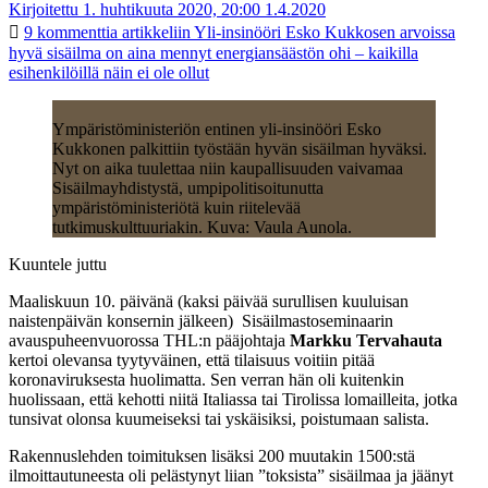
Kirjoitettu 1. huhtikuuta 2020, 20:00
1.4.2020
9 kommenttia
artikkeliin Yli-insinööri Esko Kukkosen arvoissa
hyvä sisäilma on aina mennyt energiansäästön ohi – kaikilla
esihenkilöillä näin ei ole ollut
Ympäristöministeriön entinen yli-insinööri Esko
Kukkonen palkittiin työstään hyvän sisäilman hyväksi.
Nyt on aika tuulettaa niin kaupallisuuden vaivamaa
Sisäilmayhdistystä, umpipolitisoitunutta
ympäristöministeriötä kuin riitelevää
tutkimuskulttuuriakin. Kuva: Vaula Aunola.
Kuuntele juttu
Maaliskuun 10. päivänä (kaksi päivää surullisen kuuluisan
naistenpäivän konsernin jälkeen) Sisäilmastoseminaarin
avauspuheenvuorossa THL:n pääjohtaja
Markku Tervahauta
kertoi olevansa tyytyväinen, että tilaisuus voitiin pitää
koronaviruksesta huolimatta. Sen verran hän oli kuitenkin
huolissaan, että kehotti niitä Italiassa tai Tirolissa lomailleita, jotka
tunsivat olonsa kuumeiseksi tai yskäisiksi, poistumaan salista.
Rakennuslehden toimituksen lisäksi 200 muutakin 1500:stä
ilmoittautuneesta oli pelästynyt liian ”toksista” sisäilmaa ja jäänyt