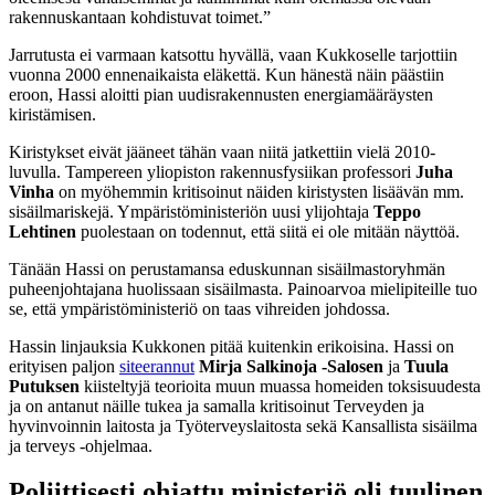
rakennuskantaan kohdistuvat toimet.”
Jarrutusta ei varmaan katsottu hyvällä, vaan Kukkoselle tarjottiin
vuonna 2000 ennenaikaista eläkettä. Kun hänestä näin päästiin
eroon, Hassi aloitti pian uudisrakennusten energiamääräysten
kiristämisen.
Kiristykset eivät jääneet tähän vaan niitä jatkettiin vielä 2010-
luvulla. Tampereen yliopiston rakennusfysiikan professori
Juha
Vinha
on myöhemmin kritisoinut näiden kiristysten lisäävän mm.
sisäilmariskejä. Ympäristöministeriön uusi ylijohtaja
Teppo
Lehtinen
puolestaan on todennut, että siitä ei ole mitään näyttöä.
Tänään Hassi on perustamansa eduskunnan sisäilmastoryhmän
puheenjohtajana huolissaan sisäilmasta. Painoarvoa mielipiteille tuo
se, että ympäristöministeriö on taas vihreiden johdossa.
Hassin linjauksia Kukkonen pitää kuitenkin erikoisina. Hassi on
erityisen paljon
siteerannut
Mirja Salkinoja -Salosen
ja
Tuula
Putuksen
kiisteltyjä teorioita muun muassa homeiden toksisuudesta
ja on antanut näille tukea ja samalla kritisoinut Terveyden ja
hyvinvoinnin laitosta ja Työterveyslaitosta sekä Kansallista sisäilma
ja terveys -ohjelmaa.
Poliittisesti ohjattu ministeriö oli tuulinen