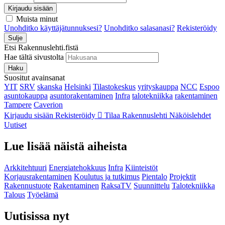
Kirjaudu sisään
Muista minut
Unohditko käyttäjätunnuksesi?
Unohditko salasanasi?
Rekisteröidy
Sulje
Etsi Rakennuslehti.fistä
Hae tältä sivustolta
Haku
Suositut avainsanat
YIT
SRV
skanska
Helsinki
Tilastokeskus
yrityskauppa
NCC
Espoo
asuntokauppa
asuntorakentaminen
Infra
talotekniikka
rakentaminen
Tampere
Caverion
Kirjaudu sisään
Rekisteröidy
Tilaa Rakennuslehti
Näköislehdet
Uutiset
Lue lisää näistä aiheista
Arkkitehtuuri
Energiatehokkuus
Infra
Kiinteistöt
Korjausrakentaminen
Koulutus ja tutkimus
Pientalo
Projektit
Rakennustuote
Rakentaminen
RaksaTV
Suunnittelu
Talotekniikka
Talous
Työelämä
Uutisissa nyt