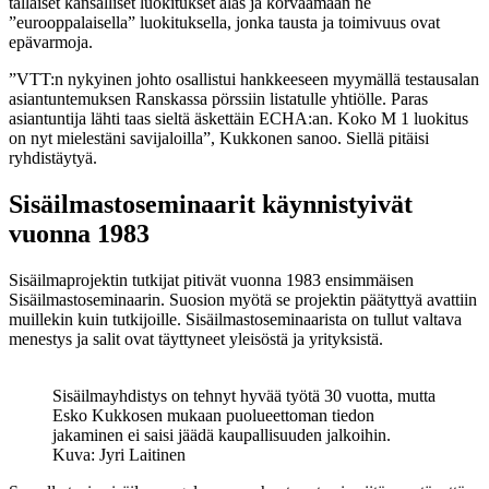
tällaiset kansalliset luokitukset alas ja korvaamaan ne
”eurooppalaisella” luokituksella, jonka tausta ja toimivuus ovat
epävarmoja.
”VTT:n nykyinen johto osallistui hankkeeseen myymällä testausalan
asiantuntemuksen Ranskassa pörssiin listatulle yhtiölle. Paras
asiantuntija lähti taas sieltä äskettäin ECHA:an. Koko M 1 luokitus
on nyt mielestäni savijaloilla”, Kukkonen sanoo. Siellä pitäisi
ryhdistäytyä.
Sisäilmastoseminaarit käynnistyivät
vuonna 1983
Sisäilmaprojektin tutkijat pitivät vuonna 1983 ensimmäisen
Sisäilmastoseminaarin. Suosion myötä se projektin päätyttyä avattiin
muillekin kuin tutkijoille. Sisäilmastoseminaarista on tullut valtava
menestys ja salit ovat täyttyneet yleisöstä ja yrityksistä.
Sisäilmayhdistys on tehnyt hyvää työtä 30 vuotta, mutta
Esko Kukkosen mukaan puolueettoman tiedon
jakaminen ei saisi jäädä kaupallisuuden jalkoihin.
Kuva: Jyri Laitinen