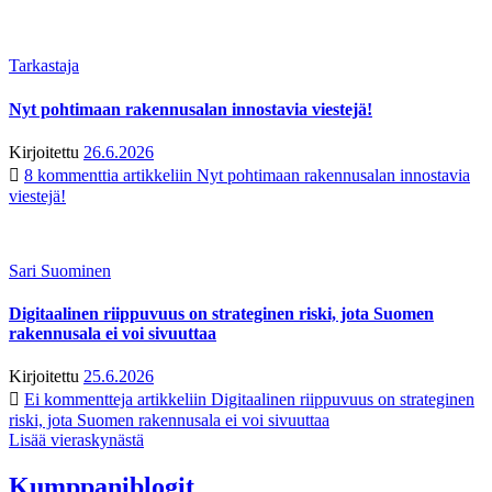
Tarkastaja
Nyt pohtimaan rakennusalan innostavia viestejä!
Kirjoitettu
26.6.2026
8 kommenttia
artikkeliin Nyt pohtimaan rakennusalan innostavia
viestejä!
Sari Suominen
Digitaalinen riippuvuus on strateginen riski, jota Suomen
rakennusala ei voi sivuuttaa
Kirjoitettu
25.6.2026
Ei kommentteja
artikkeliin Digitaalinen riippuvuus on strateginen
riski, jota Suomen rakennusala ei voi sivuuttaa
Lisää vieraskynästä
Kumppaniblogit