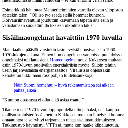
riittämättömässä ilmanvaihdossa – se kun ei toimi”, hän sanoo.
Esimerkkinä hän ottaa Mannerheimintien varrella olevan yliopiston
apteekin talon. ”Oli iso työ saada siellä hommat kuntoon.
Korvausilmaventtiilit jouduttiin kaivamaan tapetin alta esiin ja
varustamaan suodattimilla likaisen ulkoilman takia”.
Sisäilmaongelmat havaittiin 1970-luvulla
Materiaalien päästöt varsinkin lastulevyistä nousivat esiin 1960-
1970-lukujen aikana. Ennen homeongelmaa vanhoissa puutaloissa
ongelmaksi tuli lattiasieni.
Homeongelma
nousi Kukkosen mukaan
esiin 1970-luvun puolivälin energiakriisin myötä. Silloin tehtiin
usein järjenvastaista energiansäästöä. Virallisissa ohjeissakin
kehotettiin tukkimaan rossipohjan tuuletusaukkoja.
Näin Suomi homehtui – hyvä rakentamistapa sai aikaan
pahaa jälkeä
”Kunnon opastusta ei ollut eikä asiaa osattu.”
Tilanne meni 1970 luvun loppupuolella niin pahaksi, että kauppa- ja
teollisuusministeriössä koettiin Kukkosen mukaan ilmeisesti huonoa
omaatuntoa ja se ryhtyi tarjoamaan rahaa sisäilmatutkimukseen.
Tutkimustyö käynnistyi VTT:ssä, mutta kun hanke kilpailutettiin,