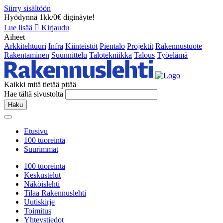
Siirry sisältöön
Hyödynnä 1kk/0€ diginäyte!
Lue lisää
Kirjaudu
Aiheet
Arkkitehtuuri
Infra
Kiinteistöt
Pientalo
Projektit
Rakennustuote
Rakentaminen
Suunnittelu
Talotekniikka
Talous
Työelämä
Kaikki mitä tietää pitää
Hae tältä sivustolta
Haku
Etusivu
100 tuoreinta
Suurimmat
100 tuoreinta
Keskustelut
Näköislehti
Tilaa Rakennuslehti
Uutiskirje
Toimitus
Yhteystiedot