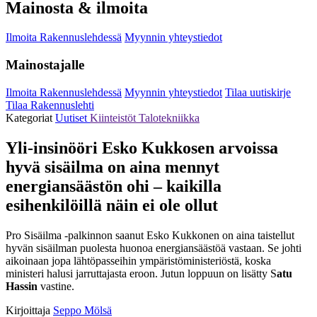
Mainosta & ilmoita
Ilmoita Rakennuslehdessä
Myynnin yhteystiedot
Mainostajalle
Ilmoita Rakennuslehdessä
Myynnin yhteystiedot
Tilaa uutiskirje
Tilaa Rakennuslehti
Kategoriat
Uutiset
Kiinteistöt
Talotekniikka
Yli-insinööri Esko Kukkosen arvoissa
hyvä sisäilma on aina mennyt
energiansäästön ohi – kaikilla
esihenkilöillä näin ei ole ollut
Pro Sisäilma -palkinnon saanut Esko Kukkonen on aina taistellut
hyvän sisäilman puolesta huonoa energiansäästöä vastaan. Se johti
aikoinaan jopa lähtöpasseihin ympäristöministeriöstä, koska
ministeri halusi jarruttajasta eroon. Jutun loppuun on lisätty S
atu
Hassin
vastine.
Kirjoittaja
Seppo Mölsä