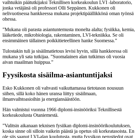
vaihtuikin päätutkijaksi Teknillisen korkeakoulun LVI -laboratorio,
jonka vetäjänä oli professori Olli Seppänen. Kukkonen oli
nelivuotisessa hankkeessa mukana projektipäällikkönä oman työnsä
ohessa.
”Mukana oli parasta asiantuntemusta monelta alalta; fysiikka, kemia,
lääketiede, mikrobiologia, rakentaminen, LVI-tekniikka. Se oli
ensimmäinen tällainen poikkitieteellinen hanke Suomessa.”
Tulostakin tuli ja sisäilmatietous levisi hyvin, sillä hankkeessa oli
mukana yli sata tutkijaa. ”Suomalainen alan tutkimus oli vuosia
aivan maailman huippua.”
Fyysikosta sisäilma-asiantuntijaksi
Esko Kukkonen oli vahvasti vaikuttamassa tietotason nousuun
siihen, sillä koko hänen uransa liittyy sisäilmaan,
ilmanvaihtoasioihin ja energiansäästöön.
Hän valmistui vuonna 1966 diplomi-insinööriksi Teknillisestä
korkeakoulusta Otaniemestä.
”Valitsin aikanaan teknisen fysiikan diplomi-insinöörikoulutuksen,
koska sinne oli silloin vaikein päästä ja opetus oli korkeatasoista. En
ole siis saanut LVI-alan koulutusta, mutta fyysikon perustiedot ovat