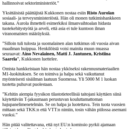
hallinnoivat sektoriministeriöt.”
Yksittäisistä päättäjistä Kukkonen nostaa esiin
Risto Aurolan
sosiaali- ja terveysministeriöstä. Hän oli monen tutkimishankkeen
takana. Aurola ihmetteli esimerkiksi ilmanvaihtoalan hidasta
tuotekehitystyötä ja arveli, että asia ei tule kuntoon ilman
viranomaisten määräyksiä.
”Silloin tuli tulosta ja suomalainen alan tutkimus oli vuosia aivan
maailman huippua. Henkilöistä voisi mainita muun muassa
seuraavat:
Aino Nevalainen, Matti J. Jantunen, Kristiina
Saarela
”, Kukkonen luettelee.
Omista hankkeistaan hän nostaa ykköseksi rakennusmateriaalien
M1-luokituksen. Se on toimiva ja halpa sekä vaikuttanut
myönteisesti sisäilman laatuun Suomessa. Yli 5000 M 1 luokan
tuotetta puhuvat puolestaan.
”Kehitin aiempia fyysikon tilastotieteellisiä taitojani käyttäen siinä
käytettävän T-jakaumaan perustuvan kouluttamattoman
hajupanelimenetelmän. Se on halpa ja luotettava. Tein tuota vuosien
mittaan sekä TKK:n että VTT:n nimiin, tosin vähän piilossa asemani
vuoksi.”
Hän pitää valitettavana, että nyt EU:n komissio pyrkii ajamaan