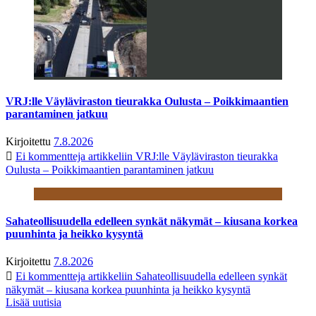
VRJ:lle Väyläviraston tieurakka Oulusta – Poikkimaantien
parantaminen jatkuu
Kirjoitettu
7.8.2026
Ei kommentteja
artikkeliin VRJ:lle Väyläviraston tieurakka
Oulusta – Poikkimaantien parantaminen jatkuu
Sahateollisuudella edelleen synkät näkymät – kiusana korkea
puunhinta ja heikko kysyntä
Kirjoitettu
7.8.2026
Ei kommentteja
artikkeliin Sahateollisuudella edelleen synkät
näkymät – kiusana korkea puunhinta ja heikko kysyntä
Lisää uutisia