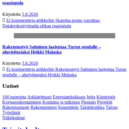
osaajapula
Kirjoitettu
5.8.2026
Ei kommentteja
artikkeliin Skanska-pomo varoittaa:
Datakeskustyömaita uhkaa osaajapula
Rakennustyö Salminen laajentaa Turun seudulle –
aluejohtajaksi Heikki Malaska
Kirjoitettu
5.8.2026
Ei kommentteja
artikkeliin Rakennustyö Salminen laajentaa Turun
seudulle – aluejohtajaksi Heikki Malaska
Uutiset
100 tuoreinta
Arkkitehtuuri
Energiatehokkuus
Infra
Kiinteistöt
Korjausrakentaminen
Koulutus ja tutkimus
Pientalo
Projektit
Rakennustuote
Rakentaminen
Suunnittelu
Talotekniikka
Talous
Työelämä
Näkökulmat