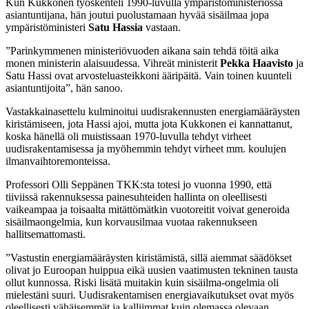
Kun Kukkonen työskenteli 1990-luvulla ympäristöministeriössä
asiantuntijana, hän joutui puolustamaan hyvää sisäilmaa jopa
ympäristöministeri
Satu Hassia
vastaan.
”Parinkymmenen ministeriövuoden aikana sain tehdä töitä aika
monen ministerin alaisuudessa. Vihreät ministerit
Pekka Haavisto
ja
Satu Hassi ovat arvosteluasteikkoni ääripäitä. Vain toinen kuunteli
asiantuntijoita”, hän sanoo.
Vastakkainasettelu kulminoitui uudisrakennusten energiamääräysten
kiristämiseen, jota Hassi ajoi, mutta jota Kukkonen ei kannattanut,
koska hänellä oli muistissaan 1970-luvulla tehdyt virheet
uudisrakentamisessa ja myöhemmin tehdyt virheet mm. koulujen
ilmanvaihtoremonteissa.
Professori Olli Seppänen TKK:sta totesi jo vuonna 1990, että
tiiviissä rakennuksessa painesuhteiden hallinta on oleellisesti
vaikeampaa ja toisaalta mitättömätkin vuotoreitit voivat generoida
sisäilmaongelmia, kun korvausilmaa vuotaa rakennukseen
hallitsemattomasti.
”Vastustin energiamääräysten kiristämistä, sillä aiemmat säädökset
olivat jo Euroopan huippua eikä uusien vaatimusten tekninen tausta
ollut kunnossa. Riski lisätä muitakin kuin sisäilma-ongelmia oli
mielestäni suuri. Uudisrakentamisen energiavaikutukset ovat myös
oleellisesti vähäisemmät ja kalliimmat kuin olemassa olevaan