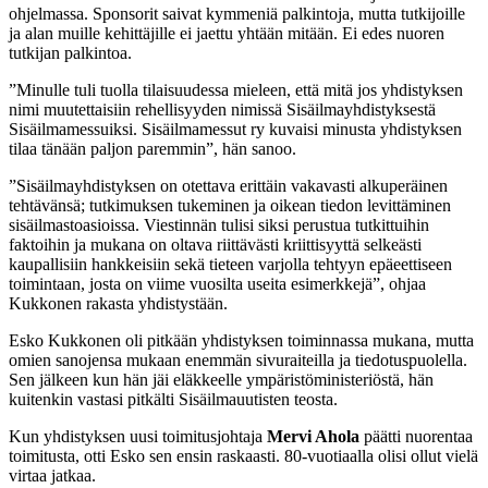
ohjelmassa. Sponsorit saivat kymmeniä palkintoja, mutta tutkijoille
ja alan muille kehittäjille ei jaettu yhtään mitään. Ei edes nuoren
tutkijan palkintoa.
”Minulle tuli tuolla tilaisuudessa mieleen, että mitä jos yhdistyksen
nimi muutettaisiin rehellisyyden nimissä Sisäilmayhdistyksestä
Sisäilmamessuiksi. Sisäilmamessut ry kuvaisi minusta yhdistyksen
tilaa tänään paljon paremmin”, hän sanoo.
”Sisäilmayhdistyksen on otettava erittäin vakavasti alkuperäinen
tehtävänsä; tutkimuksen tukeminen ja oikean tiedon levittäminen
sisäilmastoasioissa. Viestinnän tulisi siksi perustua tutkittuihin
faktoihin ja mukana on oltava riittävästi kriittisyyttä selkeästi
kaupallisiin hankkeisiin sekä tieteen varjolla tehtyyn epäeettiseen
toimintaan, josta on viime vuosilta useita esimerkkejä”, ohjaa
Kukkonen rakasta yhdistystään.
Esko Kukkonen oli pitkään yhdistyksen toiminnassa mukana, mutta
omien sanojensa mukaan enemmän sivuraiteilla ja tiedotuspuolella.
Sen jälkeen kun hän jäi eläkkeelle ympäristöministeriöstä, hän
kuitenkin vastasi pitkälti Sisäilmauutisten teosta.
Kun yhdistyksen uusi toimitusjohtaja
Mervi Ahola
päätti nuorentaa
toimitusta, otti Esko sen ensin raskaasti. 80-vuotiaalla olisi ollut vielä
virtaa jatkaa.