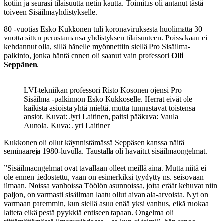
kotiin ja seurasi tilaisuutta netin kautta. Toimitus oli antanut tästä
toiveen Sisäilmayhdistykselle.
80 -vuotias Esko Kukkonen tuli koronaviruksesta huolimatta 30
vuotta sitten perustamansa yhdistyksen tilaisuuteen. Poissakaan ei
kehdannut olla, sillä hänelle myönnettiin siellä Pro Sisäilma-
palkinto, jonka häntä ennen oli saanut vain professori
Olli
Seppänen
.
LVI-tekniikan professori Risto Kosonen ojensi Pro
Sisäilma -palkinnon Esko Kukkoselle. Herrat eivät ole
kaikista asioista yhtä mieltä, mutta tunnustavat toistensa
ansiot. Kuvat: Jyri Laitinen, paitsi pääkuva: Vaula
Aunola. Kuva: Jyri Laitinen
Kukkonen oli ollut käynnistämässä Seppäsen kanssa näitä
seminaareja 1980-luvulla. Taustalla oli havaitut sisäilmaongelmat.
”Sisäilmaongelmat ovat tavallaan olleet meillä aina. Mutta niitä ei
ole ennen tiedostettu, vaan on esimerkiksi tyydytty ns. seisovaan
ilmaan. Noissa vanhoissa Töölön asunnoissa, joita eräät kehuvat niin
paljon, on varmasti sisäilman laatu ollut aivan ala-arvoista. Nyt on
varmaan paremmin, kun siellä asuu enää yksi vanhus, eikä ruokaa
laiteta eikä pestä pyykkiä entiseen tapaan. Ongelma oli