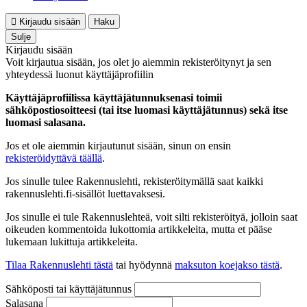
Kirjaudu sisään
Haku
Sulje
Kirjaudu sisään
Voit kirjautua sisään, jos olet jo aiemmin rekisteröitynyt ja sen
yhteydessä luonut käyttäjäprofiilin
Käyttäjäprofiilissa käyttäjätunnuksenasi toimii
sähköpostiosoitteesi (tai itse luomasi käyttäjätunnus) sekä itse
luomasi salasana.
Jos et ole aiemmin kirjautunut sisään, sinun on ensin
rekisteröidyttävä täällä
.
Jos sinulle tulee Rakennuslehti, rekisteröitymällä saat kaikki
rakennuslehti.fi-sisällöt luettavaksesi.
Jos sinulle ei tule Rakennuslehteä, voit silti rekisteröityä, jolloin saat
oikeuden kommentoida lukottomia artikkeleita, mutta et pääse
lukemaan lukittuja artikkeleita.
Tilaa Rakennuslehti tästä
tai hyödynnä
maksuton koejakso tästä
.
Sähköposti tai käyttäjätunnus
Salasana