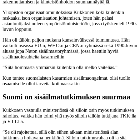
rakennuttamisen ja kiinteistönhoidon suunnannäyttäjiä.
Yliopiston organisaatiomuutoksissa Kukkonen koki kuitenkin
raskaaksi ison organisaation johtamisen, joten hän palasi
asiantuntijaksi uuteen ympäristöministeriöön, jossa työskenteli 1990-
luvun loppuun.
Hän oli tällöin paljon mukana kansainvälisessä toiminnassa. Hän
vaikutti useassa EU:n, WHO:n ja CEN:n ryhmässä sekä 1990-luvun
alussa jopa Naton sisäilmastoryhmässä, jossa haettiin hyviä
sisäilmaolosuhteita kasarmeihin.
”Siitä hommasta ymmärsin kuitenkin olla melko vaitelias.”
Kun tuntee suomalaisten kasarmien sisäilmaongelmat, olisi tuolle
osaamiselle ollut tarvetta kotimaassakin.
Suomi on sisäilmatutkimuksen suurmaa
Kukkosen vastuulla ministeriössä oli silloin osin myös tutkimuksen
rahoitus, vaikka hän toimi yhä myös silloin tällöin tutkijana TKK:lla
ja VTT:llä.
”Se oli rajoitettua, sillä olin siihen aikaan ministeriössä alan
tutkimusta hoitavana henkilönä. Silloin tutkimusrahaa oli ja sitä