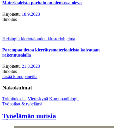
Materiaaleista parhain on olemassa oleva
Kirjoitettu
18.9.2023
Ilmoitus
Helsingin kiertotalouden klusteriohjelma
Parempaa tietoa kierrätysmateriaaleista kaivataan
rakennusalalla
Kirjoitettu
21.8.2023
Ilmoitus
Lisää kumppaneilta
Näkökulmat
Toimitukselta
Vieraskynä
Kumppaniblogit
Työpaikat & työelämä
Työelämän uutisia