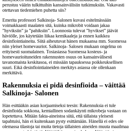
perustuu väärin tulkittuihin kansainvälisiin tutkimuksiin. Vakavasti
otettavan tiedemiehen puhetta siis?
Emerita professori Salkinoja- Salonen kuvasi esitelmässään
voimakkaasti maalaten sitä, kuinka mikrobit voidaan jakaa
”hyviksiin” ja ”pahiksiin”. Luonnosta tulevat ”hyvikset” jäävät
häviölle, jos käytetään liikaa kemikaaleja ja ennen kaikkea
desinfiointiaineita. Siitä aiheutuvat hänen mukaansa mm. Suomessa
niin yleiset homevauriot. Salkinoja- Salosen mukaan ongelma on
erityisesti suomalainen. Tosiasiassa Suomessa kosteus- ja
homevaurioituneiden rakennusten osuus on kansainvälisesti
tavanomaista keskitasoa, ei missään tapauksessa poikkeuksellisen
suuri. Eikä desinfiointiaineiden merkitys asiassa ole ollenkaan
merkittävä.
Rakennuksia ei pidä desinfioida – väittää
Salkinoja- Salonen
Hän esittääkin asian korjaamiseksi teesin: Rakennuksia ei tule
desinfioida sokkona, kemiallinen sodankäynti mikrobeja vastaan on
lopetettava. Mitään fakta-aineistoa siitä, että tällaista yleisesti
tapahtuisi, hän ei kuitenkaan pysty esittämään. Hänellä ei edes ole
olemassa tilastoja tai muita tietoja tällaisten aineiden muuta maailmaa