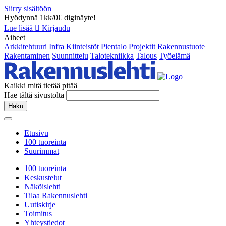
Siirry sisältöön
Hyödynnä 1kk/0€ diginäyte!
Lue lisää
Kirjaudu
Aiheet
Arkkitehtuuri
Infra
Kiinteistöt
Pientalo
Projektit
Rakennustuote
Rakentaminen
Suunnittelu
Talotekniikka
Talous
Työelämä
Kaikki mitä tietää pitää
Hae tältä sivustolta
Haku
Etusivu
100 tuoreinta
Suurimmat
100 tuoreinta
Keskustelut
Näköislehti
Tilaa Rakennuslehti
Uutiskirje
Toimitus
Yhteystiedot