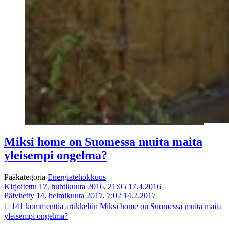
Miksi home on Suomessa muita maita
yleisempi ongelma?
Pääkategoria
Energiatehokkuus
Kirjoitettu 17. huhtikuuta 2016, 21:05
17.4.2016
Päivitetty 14. helmikuuta 2017, 7:02
14.2.2017
141 kommenttia
artikkeliin Miksi home on Suomessa muita maita
yleisempi ongelma?