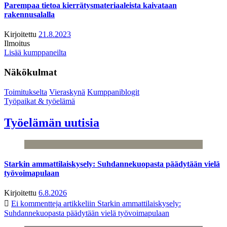
Parempaa tietoa kierrätysmateriaaleista kaivataan
rakennusalalla
Kirjoitettu
21.8.2023
Ilmoitus
Lisää kumppaneilta
Näkökulmat
Toimitukselta
Vieraskynä
Kumppaniblogit
Työpaikat & työelämä
Työelämän uutisia
Starkin ammattilaiskysely: Suhdannekuopasta päädytään vielä
työvoimapulaan
Kirjoitettu
6.8.2026
Ei kommentteja
artikkeliin Starkin ammattilaiskysely:
Suhdannekuopasta päädytään vielä työvoimapulaan