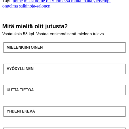
Tagit
home
miksi home on Suomessa muita maita yleisempi
ongelma
salkinoja-salonen
Mitä mieltä olit jutusta?
Vastauksia
58
kpl. Vastaa ensimmäisenä mieleen tuleva
MIELENKIINTOINEN
HYÖDYLLINEN
UUTTA TIETOA
YHDENTEKEVÄ