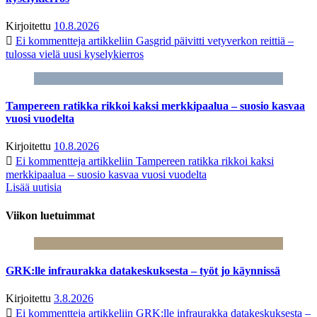
Kirjoitettu
10.8.2026
Ei kommentteja
artikkeliin Gasgrid päivitti vetyverkon reittiä –
tulossa vielä uusi kyselykierros
Tampereen ratikka rikkoi kaksi merkkipaalua – suosio kasvaa
vuosi vuodelta
Kirjoitettu
10.8.2026
Ei kommentteja
artikkeliin Tampereen ratikka rikkoi kaksi
merkkipaalua – suosio kasvaa vuosi vuodelta
Lisää uutisia
Viikon luetuimmat
GRK:lle infraurakka datakeskuksesta – työt jo käynnissä
Kirjoitettu
3.8.2026
Ei kommentteja
artikkeliin GRK:lle infraurakka datakeskuksesta –