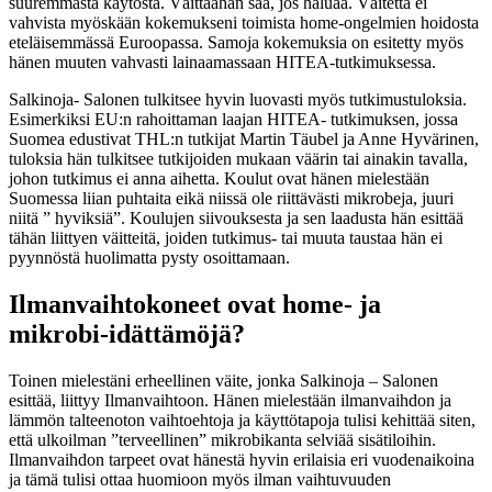
suuremmasta käytöstä. Väittäähän saa, jos haluaa. Väitettä ei
vahvista myöskään kokemukseni toimista home-ongelmien hoidosta
eteläisemmässä Euroopassa. Samoja kokemuksia on esitetty myös
hänen muuten vahvasti lainaamassaan HITEA-tutkimuksessa.
Salkinoja- Salonen tulkitsee hyvin luovasti myös tutkimustuloksia.
Esimerkiksi EU:n rahoittaman laajan HITEA- tutkimuksen, jossa
Suomea edustivat THL:n tutkijat Martin Täubel ja Anne Hyvärinen,
tuloksia hän tulkitsee tutkijoiden mukaan väärin tai ainakin tavalla,
johon tutkimus ei anna aihetta. Koulut ovat hänen mielestään
Suomessa liian puhtaita eikä niissä ole riittävästi mikrobeja, juuri
niitä ” hyviksiä”. Koulujen siivouksesta ja sen laadusta hän esittää
tähän liittyen väitteitä, joiden tutkimus- tai muuta taustaa hän ei
pyynnöstä huolimatta pysty osoittamaan.
Ilmanvaihtokoneet ovat home- ja
mikrobi-idättämöjä?
Toinen mielestäni erheellinen väite, jonka Salkinoja – Salonen
esittää, liittyy Ilmanvaihtoon. Hänen mielestään ilmanvaihdon ja
lämmön talteenoton vaihtoehtoja ja käyttötapoja tulisi kehittää siten,
että ulkoilman ”terveellinen” mikrobikanta selviää sisätiloihin.
Ilmanvaihdon tarpeet ovat hänestä hyvin erilaisia eri vuodenaikoina
ja tämä tulisi ottaa huomioon myös ilman vaihtuvuuden