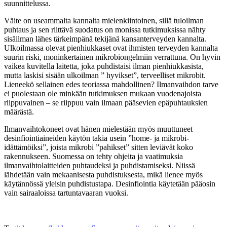
suunnittelussa.
Väite on useammalta kannalta mielenkiintoinen, sillä tuloilman
puhtaus ja sen riittävä suodatus on monissa tutkimuksissa nähty
sisäilman lähes tärkeimpänä tekijänä kansanterveyden kannalta.
Ulkoilmassa olevat pienhiukkaset ovat ihmisten terveyden kannalta
suurin riski, moninkertainen mikrobiongelmiin verrattuna. On hyvin
vaikea kuvitella laitetta, joka puhdistaisi ilman pienhiukkasista,
mutta laskisi sisään ulkoilman ” hyvikset”, terveelliset mikrobit.
Lieneekö sellainen edes teoriassa mahdollinen? Ilmanvaihdon tarve
ei puolestaan ole minkään tutkimuksen mukaan vuodenajoista
riippuvainen – se riippuu vain ilmaan pääsevien epäpuhtauksien
määrästä.
Ilmanvaihtokoneet ovat hänen mielestään myös muuttuneet
desinfiointiaineiden käytön takia usein ”home- ja mikrobi-
idättämöiksi”, joista mikrobi ”pahikset” sitten leviävät koko
rakennukseen. Suomessa on tehty ohjeita ja vaatimuksia
ilmanvaihtolaitteiden puhtaudeksi ja puhdistamiseksi. Niissä
lähdetään vain mekaanisesta puhdistuksesta, mikä lienee myös
käytännössä yleisin puhdistustapa. Desinfiointia käytetään pääosin
vain sairaaloissa tartuntavaaran vuoksi.