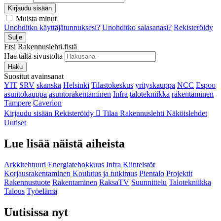
Kirjaudu sisään
Muista minut
Unohditko käyttäjätunnuksesi?
Unohditko salasanasi?
Rekisteröidy
Sulje
Etsi Rakennuslehti.fistä
Hae tältä sivustolta
Haku
Suositut avainsanat
YIT
SRV
skanska
Helsinki
Tilastokeskus
yrityskauppa
NCC
Espoo
asuntokauppa
asuntorakentaminen
Infra
talotekniikka
rakentaminen
Tampere
Caverion
Kirjaudu sisään
Rekisteröidy
Tilaa Rakennuslehti
Näköislehdet
Uutiset
Lue lisää näistä aiheista
Arkkitehtuuri
Energiatehokkuus
Infra
Kiinteistöt
Korjausrakentaminen
Koulutus ja tutkimus
Pientalo
Projektit
Rakennustuote
Rakentaminen
RaksaTV
Suunnittelu
Talotekniikka
Talous
Työelämä
Uutisissa nyt