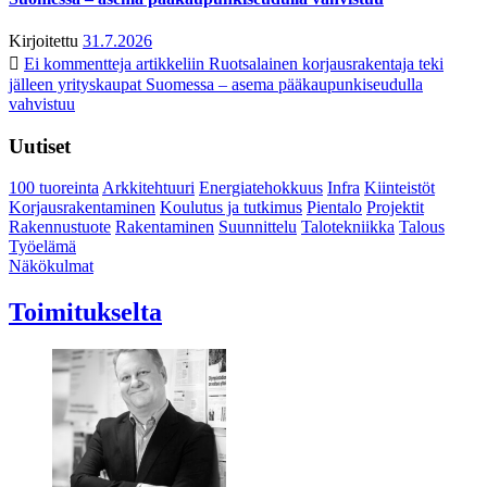
Kirjoitettu
31.7.2026
Ei kommentteja
artikkeliin Ruotsalainen korjausrakentaja teki
jälleen yrityskaupat Suomessa – asema pääkaupunkiseudulla
vahvistuu
Uutiset
100 tuoreinta
Arkkitehtuuri
Energiatehokkuus
Infra
Kiinteistöt
Korjausrakentaminen
Koulutus ja tutkimus
Pientalo
Projektit
Rakennustuote
Rakentaminen
Suunnittelu
Talotekniikka
Talous
Työelämä
Näkökulmat
Toimitukselta