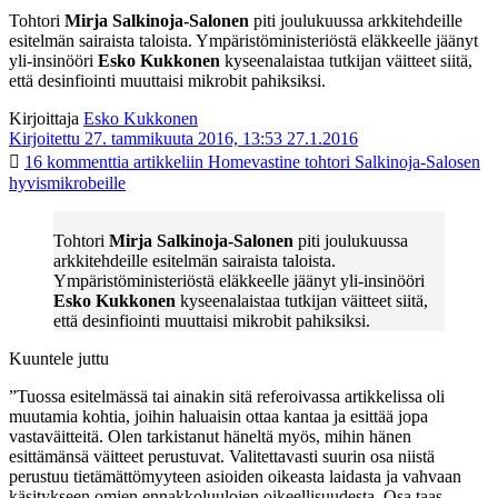
Tohtori
Mirja Salkinoja-Salonen
piti joulukuussa arkkitehdeille
esitelmän sairaista taloista. Ympäristöministeriöstä eläkkeelle jäänyt
yli-insinööri
Esko Kukkonen
kyseenalaistaa tutkijan väitteet siitä,
että desinfiointi muuttaisi mikrobit pahiksiksi.
Kirjoittaja
Esko Kukkonen
Kirjoitettu 27. tammikuuta 2016, 13:53
27.1.2016
16 kommenttia
artikkeliin Homevastine tohtori Salkinoja-Salosen
hyvismikrobeille
Tohtori
Mirja Salkinoja-Salonen
piti joulukuussa
arkkitehdeille esitelmän sairaista taloista.
Ympäristöministeriöstä eläkkeelle jäänyt yli-insinööri
Esko Kukkonen
kyseenalaistaa tutkijan väitteet siitä,
että desinfiointi muuttaisi mikrobit pahiksiksi.
Kuuntele juttu
”Tuossa esitelmässä tai ainakin sitä referoivassa artikkelissa oli
muutamia kohtia, joihin haluaisin ottaa kantaa ja esittää jopa
vastaväitteitä. Olen tarkistanut häneltä myös, mihin hänen
esittämänsä väitteet perustuvat. Valitettavasti suurin osa niistä
perustuu tietämättömyyteen asioiden oikeasta laidasta ja vahvaan
käsitykseen omien ennakkoluulojen oikeellisuudesta. Osa taas