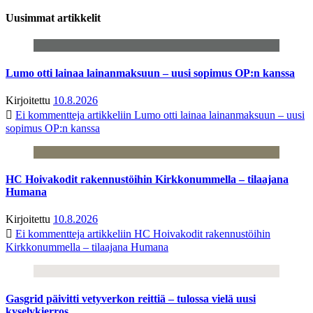
Uusimmat artikkelit
Lumo otti lainaa lainanmaksuun – uusi sopimus OP:n kanssa
Kirjoitettu
10.8.2026
Ei kommentteja
artikkeliin Lumo otti lainaa lainanmaksuun – uusi
sopimus OP:n kanssa
HC Hoivakodit rakennustöihin Kirkkonummella – tilaajana
Humana
Kirjoitettu
10.8.2026
Ei kommentteja
artikkeliin HC Hoivakodit rakennustöihin
Kirkkonummella – tilaajana Humana
Gasgrid päivitti vetyverkon reittiä – tulossa vielä uusi
kyselykierros