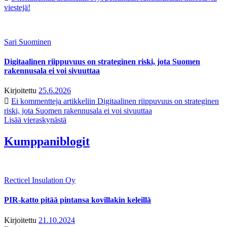
viestejä!
Sari Suominen
Digitaalinen riippuvuus on strateginen riski, jota Suomen
rakennusala ei voi sivuuttaa
Kirjoitettu
25.6.2026
Ei kommentteja
artikkeliin Digitaalinen riippuvuus on strateginen
riski, jota Suomen rakennusala ei voi sivuuttaa
Lisää vieraskynästä
Kumppaniblogit
Recticel Insulation Oy
PIR-katto pitää pintansa kovillakin keleillä
Kirjoitettu
21.10.2024