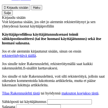
Kirjaudu sisään
Haku
Sulje
Kirjaudu sisään
Voit kirjautua sisään, jos olet jo aiemmin rekisteröitynyt ja sen
yhteydessä luonut käyttäjäprofiilin
Käyttäjäprofiilissa käyttäjätunnuksenasi toimii
sähköpostiosoitteesi (tai itse luomasi käyttäjätunnus) sekä itse
luomasi salasana.
Jos et ole aiemmin kirjautunut sisään, sinun on ensin
rekisteröidyttävä täällä
.
Jos sinulle tulee Rakennuslehti, rekisteröitymällä saat kaikki
rakennuslehti.fi-sisällöt luettavaksesi.
Jos sinulle ei tule Rakennuslehteä, voit silti rekisteröityä, jolloin saat
oikeuden kommentoida lukottomia artikkeleita, mutta et pääse
lukemaan lukittuja artikkeleita.
Tilaa Rakennuslehti tästä
tai hyödynnä
maksuton koejakso tästä
.
Sähköposti tai käyttäjätunnus
Salasana