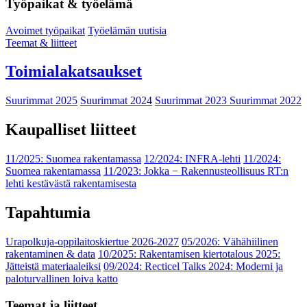
Työpaikat & työelämä
Avoimet työpaikat
Työelämän uutisia
Teemat & liitteet
Toimialakatsaukset
Suurimmat 2025
Suurimmat 2024
Suurimmat 2023
Suurimmat 2022
Kaupalliset liitteet
11/2025: Suomea rakentamassa
12/2024: INFRA-lehti
11/2024:
Suomea rakentamassa
11/2023: Jokka − Rakennusteollisuus RT:n
lehti kestävästä rakentamisesta
Tapahtumia
Urapolkuja-oppilaitoskiertue 2026-2027
05/2026: Vähähiilinen
rakentaminen & data
10/2025: Rakentamisen kiertotalous 2025:
Jätteistä materiaaleiksi
09/2024: Recticel Talks 2024: Moderni ja
paloturvallinen loiva katto
Teemat ja liitteet