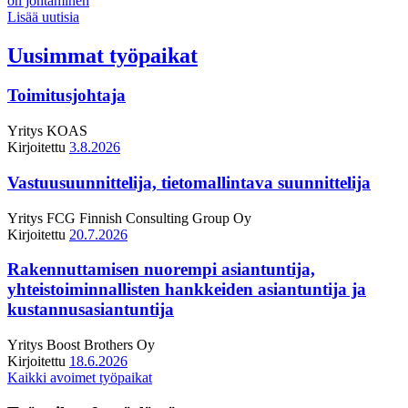
on johtaminen
Lisää uutisia
Uusimmat työpaikat
Toimitusjohtaja
Yritys
KOAS
Kirjoitettu
3.8.2026
Vastuusuunnittelija, tietomallintava suunnittelija
Yritys
FCG Finnish Consulting Group Oy
Kirjoitettu
20.7.2026
Rakennuttamisen nuorempi asiantuntija,
yhteistoiminnallisten hankkeiden asiantuntija ja
kustannusasiantuntija
Yritys
Boost Brothers Oy
Kirjoitettu
18.6.2026
Kaikki avoimet työpaikat