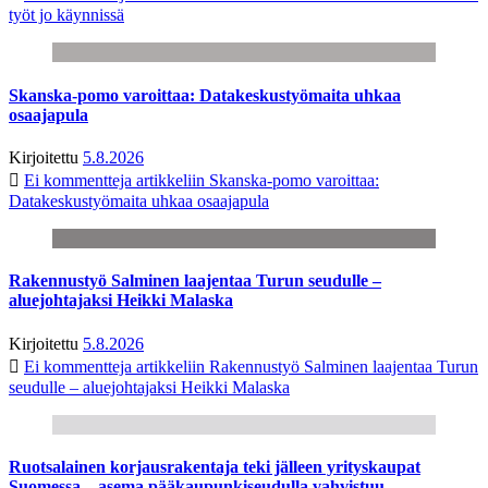
työt jo käynnissä
Skanska-pomo varoittaa: Datakeskustyömaita uhkaa
osaajapula
Kirjoitettu
5.8.2026
Ei kommentteja
artikkeliin Skanska-pomo varoittaa:
Datakeskustyömaita uhkaa osaajapula
Rakennustyö Salminen laajentaa Turun seudulle –
aluejohtajaksi Heikki Malaska
Kirjoitettu
5.8.2026
Ei kommentteja
artikkeliin Rakennustyö Salminen laajentaa Turun
seudulle – aluejohtajaksi Heikki Malaska
Ruotsalainen korjausrakentaja teki jälleen yrityskaupat
Suomessa – asema pääkaupunkiseudulla vahvistuu