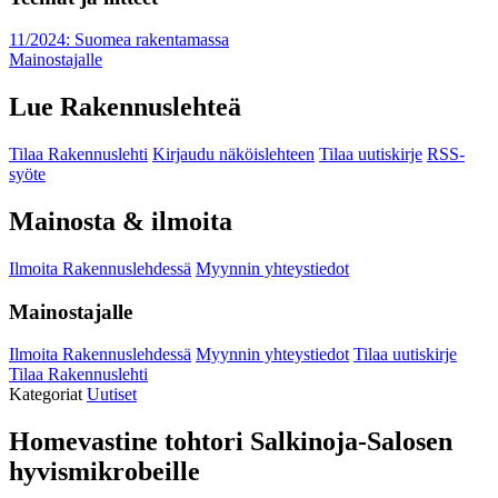
11/2024: Suomea rakentamassa
Mainostajalle
Lue Rakennuslehteä
Tilaa Rakennuslehti
Kirjaudu näköislehteen
Tilaa uutiskirje
RSS-
syöte
Mainosta & ilmoita
Ilmoita Rakennuslehdessä
Myynnin yhteystiedot
Mainostajalle
Ilmoita Rakennuslehdessä
Myynnin yhteystiedot
Tilaa uutiskirje
Tilaa Rakennuslehti
Kategoriat
Uutiset
Homevastine tohtori Salkinoja-Salosen
hyvismikrobeille