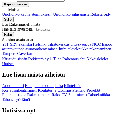
Kirjaudu sisään
Muista minut
Unohditko käyttäjätunnuksesi?
Unohditko salasanasi?
Rekisteröidy
Sulje
Etsi Rakennuslehti.fistä
Hae tältä sivustolta
Haku
Suositut avainsanat
YIT
SRV
skanska
Helsinki
Tilastokeskus
yrityskauppa
NCC
Espoo
asuntokauppa
asuntorakentaminen
Infra
talotekniikka
rakentaminen
Tampere
Caverion
Kirjaudu sisään
Rekisteröidy
Tilaa Rakennuslehti
Näköislehdet
Uutiset
Lue lisää näistä aiheista
Arkkitehtuuri
Energiatehokkuus
Infra
Kiinteistöt
Korjausrakentaminen
Koulutus ja tutkimus
Pientalo
Projektit
Rakennustuote
Rakentaminen
RaksaTV
Suunnittelu
Talotekniikka
Talous
Työelämä
Uutisissa nyt