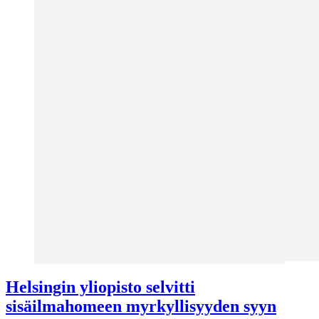
Helsingin yliopisto selvitti
sisäilmahomeen myrkyllisyyden syyn