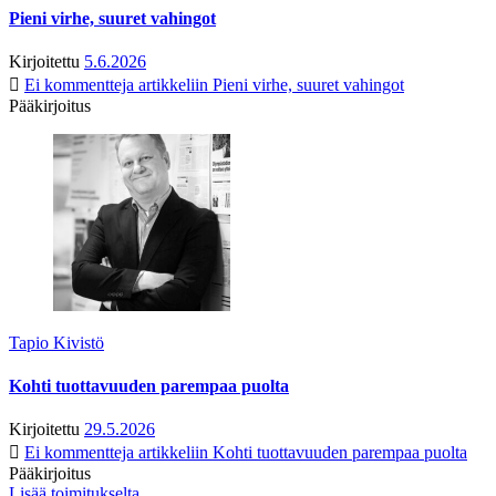
Pieni virhe, suuret vahingot
Kirjoitettu
5.6.2026
Ei kommentteja
artikkeliin Pieni virhe, suuret vahingot
Pääkirjoitus
Tapio Kivistö
Kohti tuottavuuden parempaa puolta
Kirjoitettu
29.5.2026
Ei kommentteja
artikkeliin Kohti tuottavuuden parempaa puolta
Pääkirjoitus
Lisää toimitukselta