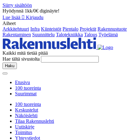
Siirry sisältöön
Hyödynnä 1kk/0€ diginäyte!
Lue lisää
Kirjaudu
Aiheet
Arkkitehtuuri
Infra
Kiinteistöt
Pientalo
Projektit
Rakennustuote
Rakentaminen
Suunnittelu
Talotekniikka
Talous
Työelämä
Kaikki mitä tietää pitää
Hae tältä sivustolta
Haku
Etusivu
100 tuoreinta
Suurimmat
100 tuoreinta
Keskustelut
Näköislehti
Tilaa Rakennuslehti
Uutiskirje
Toimitus
Yhteystiedot