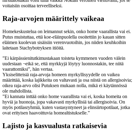
hirsitalostakin voisi tulla vaikka Nokian veroinen vientivaltti, jos se
voitaisiin osoittaa terveelliseksi.
Raja-arvojen määrittely vaikeaa
Homekeskustelua on leimannut sekin, onko home vaarallista vai ei.
Putus muistuttaa, että koe-eläinpuolella osoitettiin jo kauan sitten
eläimen kuolevan sisäisiin verenvuotoihin, jos niiden keuhkoihin
laitetaan Stachybotryksen itiöitä.
”Ei kärpässienitutkimustakaan toisteta kymmenen vuoden välein
uudestaan ¬eikä se, että myrkkyjä löytyy luonnostakin, tee niitä
vaarattomiksi”, hän vertaa.
Yksiselitteisiä raja-arvoja homeen myrkyllisyydelle on vaikea
määrittää, koska lajikkeita on valtavasti ja osa niistä on allergisoivia;
oikea raja-arvo olisi Putuksen mukaan nolla, mikä ei käytännössä
ole mahdollista.
”Ei kannata inttää onko home vaarallista vai ei, koska homeita on
hyviä ja huonoja, jopa vakavasti myrkyllisiä tai allergisoivia. On
myös potilasryhmiä, kuten vastasyntyneet ja elinsiirtopotilaat, jotka
ovat erityisen haavoittuvia homealtistukselle.”
Lajisto ja kasvualusta ratkaisevia