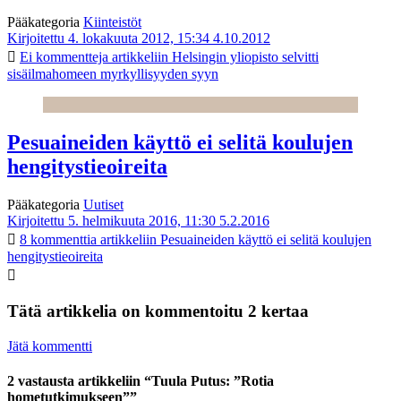
Pääkategoria
Kiinteistöt
Kirjoitettu 4. lokakuuta 2012, 15:34
4.10.2012
Ei kommentteja
artikkeliin Helsingin yliopisto selvitti
sisäilmahomeen myrkyllisyyden syyn
Pesuaineiden käyttö ei selitä koulujen
hengitystieoireita
Pääkategoria
Uutiset
Kirjoitettu 5. helmikuuta 2016, 11:30
5.2.2016
8 kommenttia
artikkeliin Pesuaineiden käyttö ei selitä koulujen
hengitystieoireita
Tätä artikkelia on kommentoitu 2 kertaa
Jätä kommentti
2 vastausta artikkeliin “Tuula Putus: ”Rotia
hometutkimukseen””