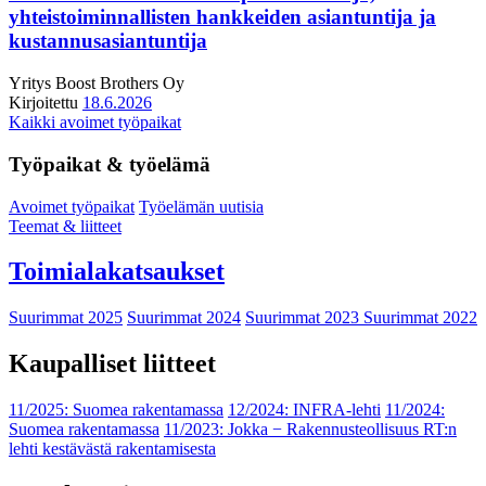
yhteistoiminnallisten hankkeiden asiantuntija ja
kustannusasiantuntija
Yritys
Boost Brothers Oy
Kirjoitettu
18.6.2026
Kaikki avoimet työpaikat
Työpaikat & työelämä
Avoimet työpaikat
Työelämän uutisia
Teemat & liitteet
Toimialakatsaukset
Suurimmat 2025
Suurimmat 2024
Suurimmat 2023
Suurimmat 2022
Kaupalliset liitteet
11/2025: Suomea rakentamassa
12/2024: INFRA-lehti
11/2024:
Suomea rakentamassa
11/2023: Jokka − Rakennusteollisuus RT:n
lehti kestävästä rakentamisesta