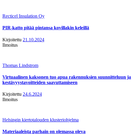
Recticel Insulation Oy
PIR-katto pitää pintansa kovillakin keleillä
Kirjoitettu
21.10.2024
Ilmoitus
Thomas Lindstrom
Virtuaalinen kaksonen tuo apua rakennuksien suunnitteluun ja
kestävyystavoitteiden saavuttamiseen
Kirjoitettu
24.6.2024
Ilmoitus
Helsingin kiertotalouden klusteriohjelma
Materiaaleista parhain on olemassa oleva