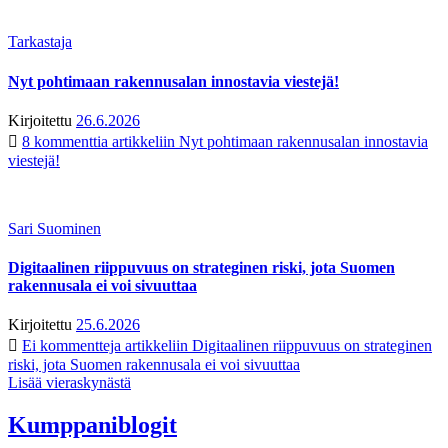
Tarkastaja
Nyt pohtimaan rakennusalan innostavia viestejä!
Kirjoitettu
26.6.2026
8 kommenttia
artikkeliin Nyt pohtimaan rakennusalan innostavia
viestejä!
Sari Suominen
Digitaalinen riippuvuus on strateginen riski, jota Suomen
rakennusala ei voi sivuuttaa
Kirjoitettu
25.6.2026
Ei kommentteja
artikkeliin Digitaalinen riippuvuus on strateginen
riski, jota Suomen rakennusala ei voi sivuuttaa
Lisää vieraskynästä
Kumppaniblogit