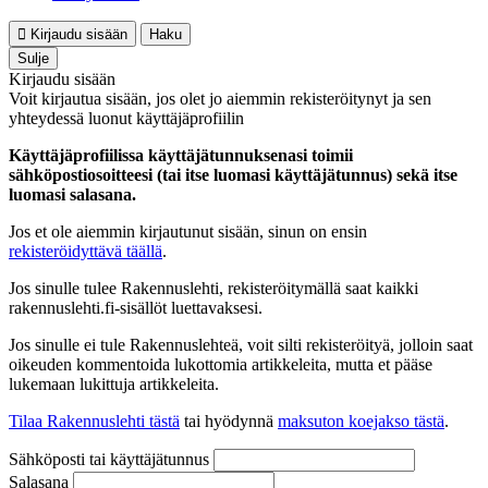
Kirjaudu sisään
Haku
Sulje
Kirjaudu sisään
Voit kirjautua sisään, jos olet jo aiemmin rekisteröitynyt ja sen
yhteydessä luonut käyttäjäprofiilin
Käyttäjäprofiilissa käyttäjätunnuksenasi toimii
sähköpostiosoitteesi (tai itse luomasi käyttäjätunnus) sekä itse
luomasi salasana.
Jos et ole aiemmin kirjautunut sisään, sinun on ensin
rekisteröidyttävä täällä
.
Jos sinulle tulee Rakennuslehti, rekisteröitymällä saat kaikki
rakennuslehti.fi-sisällöt luettavaksesi.
Jos sinulle ei tule Rakennuslehteä, voit silti rekisteröityä, jolloin saat
oikeuden kommentoida lukottomia artikkeleita, mutta et pääse
lukemaan lukittuja artikkeleita.
Tilaa Rakennuslehti tästä
tai hyödynnä
maksuton koejakso tästä
.
Sähköposti tai käyttäjätunnus
Salasana