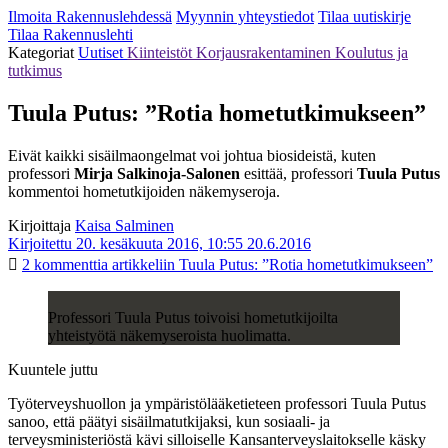
Ilmoita Rakennuslehdessä
Myynnin yhteystiedot
Tilaa uutiskirje
Tilaa Rakennuslehti
Kategoriat
Uutiset
Kiinteistöt
Korjausrakentaminen
Koulutus ja
tutkimus
Tuula Putus: ”Rotia hometutkimukseen”
Eivät kaikki sisäilmaongelmat voi johtua biosideistä, kuten
professori
Mirja Salkinoja-Salonen
esittää, professori
Tuula Putus
kommentoi hometutkijoiden näkemyseroja.
Kirjoittaja
Kaisa Salminen
Kirjoitettu 20. kesäkuuta 2016, 10:55
20.6.2016
2 kommenttia
artikkeliin Tuula Putus: ”Rotia hometutkimukseen”
Professori Tuula Putus toivoisi hometutkijoilta
yhteistyötä näkemyseroista huolimatta.
Kuuntele juttu
Työterveyshuollon ja ympäristölääketieteen professori Tuula Putus
sanoo, että päätyi sisäilmatutkijaksi, kun sosiaali- ja
terveysministeriöstä kävi silloiselle Kansanterveyslaitokselle käsky