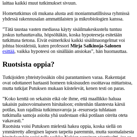
laittaa kaikki muut tutkimukset sivuun.
Hometutkimus oli mukana alusta asti moniammatillisissa ryhmissä
yhdessä rakennusalan ammattilaisten ja mikrobiologien kanssa.
”Tätä taustaa vasten mediassa käyty sisäilmakeskustelu tuntuu
joskus turhauttavalta, höpsöltäkin, koska hypoteeseja esitetään
tutkittuna tietona. Eivät esimerkiksi kaikki sisäilmaongelmat voi
johtua biosideistä, kuten professori
Mirja Salkinoja-Salonen
esittää
, vaikka hypoteesi on sinällään ansiokas”, hän huomauttaa.
Ruotsista oppia?
Tutkijoiden yhteistyössäkin olisi parantamisen varaa. Rakentajat
ovat odottaneet hartaasti homeen toksisuuden osoittavaa mittaristoa,
mutta tutkijat Putuksen mukaan kiistelevät, kenen testi on paras.
”Koko kenttä on sekaisin eikä ole ihme, että maallikko haluaa
takaisin painovoimaiseen hirsitaloon; enitenhän tilanteesta kärsii
potilas, kun rajallisia tutkimusvaroja ja -resursseja tuhlataan
tutkimalla samoja asioita yhä uudestaan eikä potilaan oireita oteta
vakavasti.”
Ruotsista voisi Putuksen mielestä hakea oppia, koska siellä on
ymmärretty allergisen lapsen tarpeita paremmin, mutta suomalaisesta