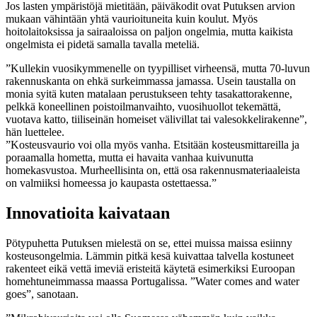
Jos lasten ympäristöjä mietitään, päiväkodit ovat Putuksen arvion
mukaan vähintään yhtä vaurioituneita kuin koulut. Myös
hoitolaitoksissa ja sairaaloissa on paljon ongelmia, mutta kaikista
ongelmista ei pidetä samalla tavalla meteliä.
”Kullekin vuosikymmenelle on tyypilliset virheensä, mutta 70-luvun
rakennuskanta on ehkä surkeimmassa jamassa. Usein taustalla on
monia syitä kuten matalaan perustukseen tehty tasakattorakenne,
pelkkä koneellinen poistoilmanvaihto, vuosihuollot tekemättä,
vuotava katto, tiiliseinän homeiset välivillat tai valesokkelirakenne”,
hän luettelee.
”Kosteusvaurio voi olla myös vanha. Etsitään kosteusmittareilla ja
poraamalla hometta, mutta ei havaita vanhaa kuivunutta
homekasvustoa. Murheellisinta on, että osa rakennusmateriaaleista
on valmiiksi homeessa jo kaupasta ostettaessa.”
Innovatioita kaivataan
Pötypuhetta Putuksen mielestä on se, ettei muissa maissa esiinny
kosteusongelmia. Lämmin pitkä kesä kuivattaa talvella kostuneet
rakenteet eikä vettä imeviä eristeitä käytetä esimerkiksi Euroopan
homehtuneimmassa maassa Portugalissa. ”Water comes and water
goes”, sanotaan.