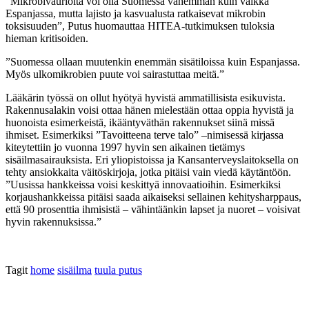
”Mikrobivaurioita voi olla Suomessa vähemmän kuin vaikka
Espanjassa, mutta lajisto ja kasvualusta ratkaisevat mikrobin
toksisuuden”, Putus huomauttaa HITEA-tutkimuksen tuloksia
hieman kritisoiden.
”Suomessa ollaan muutenkin enemmän sisätiloissa kuin Espanjassa.
Myös ulkomikrobien puute voi sairastuttaa meitä.”
Lääkärin työssä on ollut hyötyä hyvistä ammatillisista esikuvista.
Rakennusalakin voisi ottaa hänen mielestään ottaa oppia hyvistä ja
huonoista esimerkeistä, ikääntyväthän rakennukset siinä missä
ihmiset. Esimerkiksi ”Tavoitteena terve talo” –nimisessä kirjassa
kiteytettiin jo vuonna 1997 hyvin sen aikainen tietämys
sisäilmasairauksista. Eri yliopistoissa ja Kansanterveyslaitoksella on
tehty ansiokkaita väitöskirjoja, jotka pitäisi vain viedä käytäntöön.
”Uusissa hankkeissa voisi keskittyä innovaatioihin. Esimerkiksi
korjaushankkeissa pitäisi saada aikaiseksi sellainen kehitysharppaus,
että 90 prosenttia ihmisistä – vähintäänkin lapset ja nuoret – voisivat
hyvin rakennuksissa.”
Tagit
home
sisäilma
tuula putus