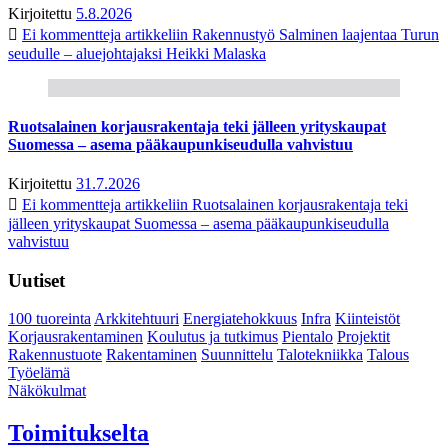
Kirjoitettu
5.8.2026
Ei kommentteja
artikkeliin Rakennustyö Salminen laajentaa Turun
seudulle – aluejohtajaksi Heikki Malaska
Ruotsalainen korjausrakentaja teki jälleen yrityskaupat
Suomessa – asema pääkaupunkiseudulla vahvistuu
Kirjoitettu
31.7.2026
Ei kommentteja
artikkeliin Ruotsalainen korjausrakentaja teki
jälleen yrityskaupat Suomessa – asema pääkaupunkiseudulla
vahvistuu
Uutiset
100 tuoreinta
Arkkitehtuuri
Energiatehokkuus
Infra
Kiinteistöt
Korjausrakentaminen
Koulutus ja tutkimus
Pientalo
Projektit
Rakennustuote
Rakentaminen
Suunnittelu
Talotekniikka
Talous
Työelämä
Näkökulmat
Toimitukselta