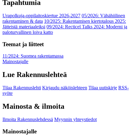
Tapahtumia
Urapolkuja-oppilaitoskiertue 2026-2027
05/2026: Vähähiilinen
rakentaminen & data
10/2025: Rakentamisen kiertotalous 2025:
Jätteistä materiaaleiksi
09/2024: Recticel Talks 2024: Moderni ja
paloturvallinen loiva katto
Teemat ja liitteet
11/2024: Suomea rakentamassa
Mainostajalle
Lue Rakennuslehteä
Tilaa Rakennuslehti
Kirjaudu näköislehteen
Tilaa uutiskirje
RSS-
syöte
Mainosta & ilmoita
Ilmoita Rakennuslehdessä
Myynnin yhteystiedot
Mainostajalle