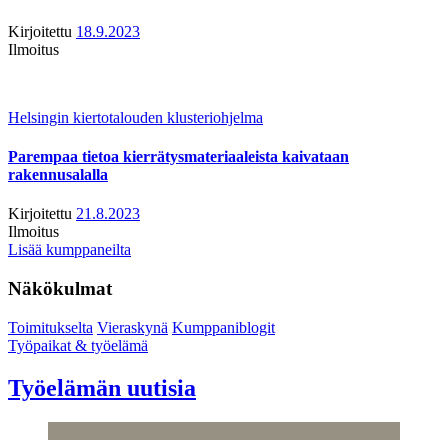
Kirjoitettu
18.9.2023
Ilmoitus
Helsingin kiertotalouden klusteriohjelma
Parempaa tietoa kierrätysmateriaaleista kaivataan
rakennusalalla
Kirjoitettu
21.8.2023
Ilmoitus
Lisää kumppaneilta
Näkökulmat
Toimitukselta
Vieraskynä
Kumppaniblogit
Työpaikat & työelämä
Työelämän uutisia