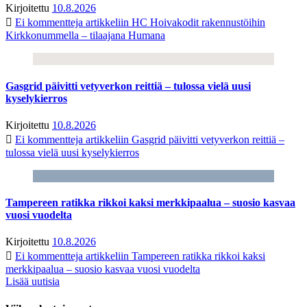
Kirjoitettu
10.8.2026
Ei kommentteja
artikkeliin HC Hoivakodit rakennustöihin
Kirkkonummella – tilaajana Humana
Gasgrid päivitti vetyverkon reittiä – tulossa vielä uusi
kyselykierros
Kirjoitettu
10.8.2026
Ei kommentteja
artikkeliin Gasgrid päivitti vetyverkon reittiä –
tulossa vielä uusi kyselykierros
Tampereen ratikka rikkoi kaksi merkkipaalua – suosio kasvaa
vuosi vuodelta
Kirjoitettu
10.8.2026
Ei kommentteja
artikkeliin Tampereen ratikka rikkoi kaksi
merkkipaalua – suosio kasvaa vuosi vuodelta
Lisää uutisia