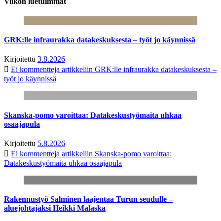
Viikon luetuimmat
GRK:lle infraurakka datakeskuksesta – työt jo käynnissä
Kirjoitettu
3.8.2026
Ei kommentteja
artikkeliin GRK:lle infraurakka datakeskuksesta –
työt jo käynnissä
Skanska-pomo varoittaa: Datakeskustyömaita uhkaa
osaajapula
Kirjoitettu
5.8.2026
Ei kommentteja
artikkeliin Skanska-pomo varoittaa:
Datakeskustyömaita uhkaa osaajapula
Rakennustyö Salminen laajentaa Turun seudulle –
aluejohtajaksi Heikki Malaska