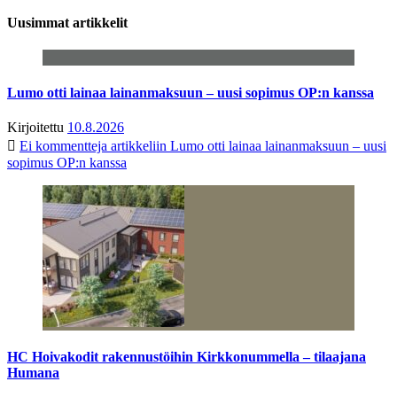
Uusimmat artikkelit
Lumo otti lainaa lainanmaksuun – uusi sopimus OP:n kanssa
Kirjoitettu
10.8.2026
Ei kommentteja
artikkeliin Lumo otti lainaa lainanmaksuun – uusi
sopimus OP:n kanssa
HC Hoivakodit rakennustöihin Kirkkonummella – tilaajana
Humana