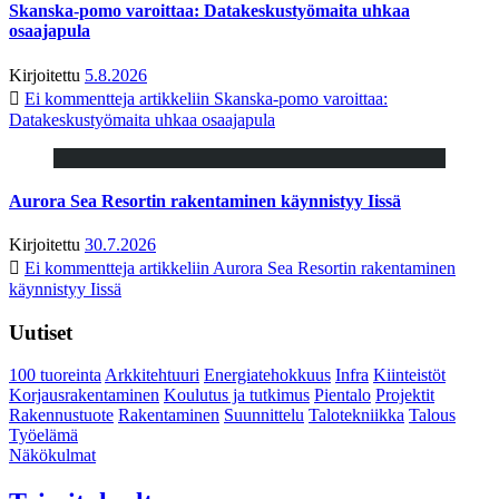
Skanska-pomo varoittaa: Datakeskustyömaita uhkaa
osaajapula
Kirjoitettu
5.8.2026
Ei kommentteja
artikkeliin Skanska-pomo varoittaa:
Datakeskustyömaita uhkaa osaajapula
Aurora Sea Resortin rakentaminen käynnistyy Iissä
Kirjoitettu
30.7.2026
Ei kommentteja
artikkeliin Aurora Sea Resortin rakentaminen
käynnistyy Iissä
Uutiset
100 tuoreinta
Arkkitehtuuri
Energiatehokkuus
Infra
Kiinteistöt
Korjausrakentaminen
Koulutus ja tutkimus
Pientalo
Projektit
Rakennustuote
Rakentaminen
Suunnittelu
Talotekniikka
Talous
Työelämä
Näkökulmat