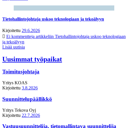
Tietohallintojohtaja uskoo teknologiaan ja tekoälyyn
Kirjoitettu
29.6.2026
Ei kommentteja
artikkeliin Tietohallintojohtaja uskoo teknologiaan
ja tekoälyyn
Lisää uutisia
Uusimmat työpaikat
Toimitusjohtaja
Yritys
KOAS
Kirjoitettu
3.8.2026
Suunnittelupäällikkö
Yritys
Tekova Oyj
Kirjoitettu
22.7.2026
Vastuusuunnittelija, tietomallintava suunnittelija