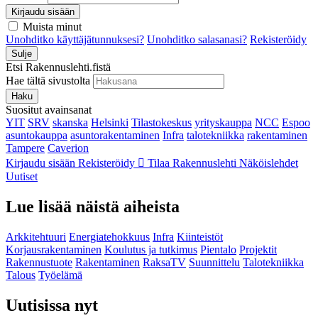
Kirjaudu sisään
Muista minut
Unohditko käyttäjätunnuksesi?
Unohditko salasanasi?
Rekisteröidy
Sulje
Etsi Rakennuslehti.fistä
Hae tältä sivustolta
Haku
Suositut avainsanat
YIT
SRV
skanska
Helsinki
Tilastokeskus
yrityskauppa
NCC
Espoo
asuntokauppa
asuntorakentaminen
Infra
talotekniikka
rakentaminen
Tampere
Caverion
Kirjaudu sisään
Rekisteröidy
Tilaa Rakennuslehti
Näköislehdet
Uutiset
Lue lisää näistä aiheista
Arkkitehtuuri
Energiatehokkuus
Infra
Kiinteistöt
Korjausrakentaminen
Koulutus ja tutkimus
Pientalo
Projektit
Rakennustuote
Rakentaminen
RaksaTV
Suunnittelu
Talotekniikka
Talous
Työelämä
Uutisissa nyt