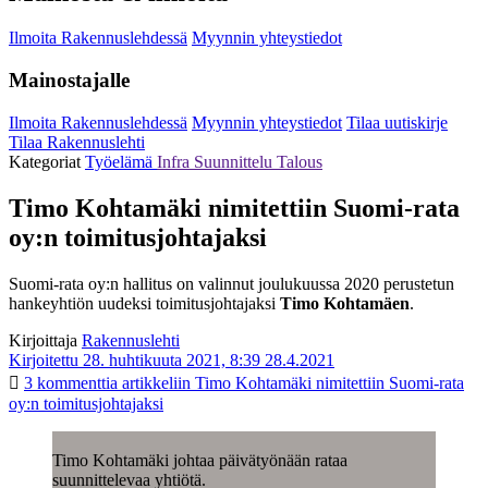
Ilmoita Rakennuslehdessä
Myynnin yhteystiedot
Mainostajalle
Ilmoita Rakennuslehdessä
Myynnin yhteystiedot
Tilaa uutiskirje
Tilaa Rakennuslehti
Kategoriat
Työelämä
Infra
Suunnittelu
Talous
Timo Kohtamäki nimitettiin Suomi-rata
oy:n toimitusjohtajaksi
Suomi-rata oy:n hallitus on valinnut joulukuussa 2020 perustetun
hankeyhtiön uudeksi toimitusjohtajaksi
Timo Kohtamäen
.
Kirjoittaja
Rakennuslehti
Kirjoitettu 28. huhtikuuta 2021, 8:39
28.4.2021
3 kommenttia
artikkeliin Timo Kohtamäki nimitettiin Suomi-rata
oy:n toimitusjohtajaksi
Timo Kohtamäki johtaa päivätyönään rataa
suunnittelevaa yhtiötä.