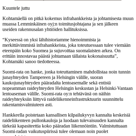
Kuuntele juttu
Kohtamäellä on pitkä kokemus infrahankkeista ja johtamisesta muun
muassa Lemminkäinen oyj:n toimitusjohtajana ja sen jälkeen
useiden rakennusalan yhtiöiden hallituksissa.
“Kyseessä on yksi lähihistoriamme hienoimmista ja
merkittävimmistä infrahankkeista, joka toteutuessaan tulee viemään
eteenpäin koko Suomea ja sujuvoittaa suomalaisten arkea. On
erittäin innostavaa päästä johtamaan tällaista kokonaisuutta”,
Kohtamäki sanoo tiedotteessa.
Suomi-rata on hanke, jonka toteuttaminen mahdollistaa noin tunnin
junayhteyden Tampereen ja Helsingin välille, suoran
kaukojunayhteyden pääradalta lentoasemalle sekä entistä
nopeamman raideyhteyden Helsingin keskustan ja Helsinki-Vantaan
lentoaseman välille. Suomi-rata oy:n tehtävänä on näihin
raideyhteyksiin liittyvä raideliikenneinfrastruktuurin suunnittelu
rakentamisvalmiuteen asti.
Hankkeella poistetaan kansallisen kilpailukyvyn kannalta keskeisiä
raideliikenteen pullonkauloja ja luodaan tulevaisuuden kannalta
tärkeää kapasiteettia koko pääradan liikennöintiin. Valmistuttuaan
Suomi-radan vaikutuspiirissä tulee olemaan noin puolet