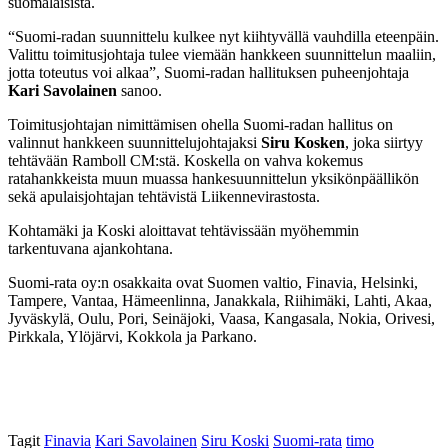
suomalaisista.
“Suomi-radan suunnittelu kulkee nyt kiihtyvällä vauhdilla eteenpäin.
Valittu toimitusjohtaja tulee viemään hankkeen suunnittelun maaliin,
jotta toteutus voi alkaa”, Suomi-radan hallituksen puheenjohtaja
Kari Savolainen
sanoo.
Toimitusjohtajan nimittämisen ohella Suomi-radan hallitus on
valinnut hankkeen suunnittelujohtajaksi
Siru Kosken
, joka siirtyy
tehtävään Ramboll CM:stä. Koskella on vahva kokemus
ratahankkeista muun muassa hankesuunnittelun yksikönpäällikön
sekä apulaisjohtajan tehtävistä Liikennevirastosta.
Kohtamäki ja Koski aloittavat tehtävissään myöhemmin
tarkentuvana ajankohtana.
Suomi-rata oy:n osakkaita ovat Suomen valtio, Finavia, Helsinki,
Tampere, Vantaa, Hämeenlinna, Janakkala, Riihimäki, Lahti, Akaa,
Jyväskylä, Oulu, Pori, Seinäjoki, Vaasa, Kangasala, Nokia, Orivesi,
Pirkkala, Ylöjärvi, Kokkola ja Parkano.
Tagit
Finavia
Kari Savolainen
Siru Koski
Suomi-rata
timo