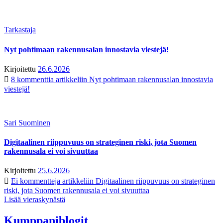
Tarkastaja
Nyt pohtimaan rakennusalan innostavia viestejä!
Kirjoitettu
26.6.2026
8 kommenttia
artikkeliin Nyt pohtimaan rakennusalan innostavia
viestejä!
Sari Suominen
Digitaalinen riippuvuus on strateginen riski, jota Suomen
rakennusala ei voi sivuuttaa
Kirjoitettu
25.6.2026
Ei kommentteja
artikkeliin Digitaalinen riippuvuus on strateginen
riski, jota Suomen rakennusala ei voi sivuuttaa
Lisää vieraskynästä
Kumppaniblogit