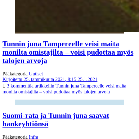
Tunnin juna Tampereelle veisi maita
monilta omistajilta – voisi pudottaa myös
talojen arvoja
Pääkategoria
Uutiset
Kirjoitettu 25. tammikuuta 2021, 8:15
25.1.2021
3 kommenttia
artikkeliin Tunnin juna Tampereelle veisi maita
monilta omistajilta – voisi pudottaa myös talojen arvoja
Suomi-rata ja Tunnin juna saavat
hankeyhtiönsä
Pääkategoria
Infra