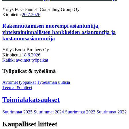
Yritys
FCG Finnish Consulting Group Oy
Kirjoitettu
20.7.2026
Rakennuttamisen nuorempi asiantuntija,
yhteistoiminnallisten hankkeiden asiantuntija ja
kustannusasiantuntija
Yritys
Boost Brothers Oy
Kirjoitettu
18.6.2026
Kaikki avoimet työpaikat
Työpaikat & työelämä
Avoimet työpaikat
Työelämän uutisia
Teemat & liitteet
Toimialakatsaukset
Suurimmat 2025
Suurimmat 2024
Suurimmat 2023
Suurimmat 2022
Kaupalliset liitteet