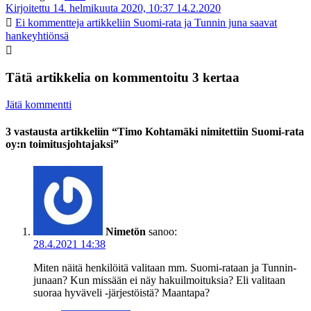
Kirjoitettu 14. helmikuuta 2020, 10:37
14.2.2020
Ei kommentteja
artikkeliin Suomi-rata ja Tunnin juna saavat
hankeyhtiönsä
Tätä artikkelia on kommentoitu 3 kertaa
Jätä kommentti
3 vastausta artikkeliin “Timo Kohtamäki nimitettiin Suomi-rata
oy:n toimitusjohtajaksi”
Nimetön
sanoo:
28.4.2021 14:38
Miten näitä henkilöitä valitaan mm. Suomi-rataan ja Tunnin-
junaan? Kun missään ei näy hakuilmoituksia? Eli valitaan
suoraa hyväveli -järjestöistä? Maantapa?