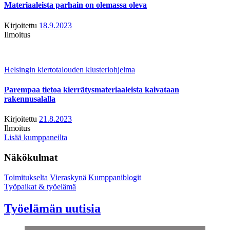
Materiaaleista parhain on olemassa oleva
Kirjoitettu
18.9.2023
Ilmoitus
Helsingin kiertotalouden klusteriohjelma
Parempaa tietoa kierrätysmateriaaleista kaivataan
rakennusalalla
Kirjoitettu
21.8.2023
Ilmoitus
Lisää kumppaneilta
Näkökulmat
Toimitukselta
Vieraskynä
Kumppaniblogit
Työpaikat & työelämä
Työelämän uutisia