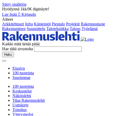
Siirry sisältöön
Hyödynnä 1kk/0€ diginäyte!
Lue lisää
Kirjaudu
Aiheet
Arkkitehtuuri
Infra
Kiinteistöt
Pientalo
Projektit
Rakennustuote
Rakentaminen
Suunnittelu
Talotekniikka
Talous
Työelämä
Kaikki mitä tietää pitää
Hae tältä sivustolta
Haku
Etusivu
100 tuoreinta
Suurimmat
100 tuoreinta
Keskustelut
Näköislehti
Tilaa Rakennuslehti
Uutiskirje
Toimitus
Yhteystiedot