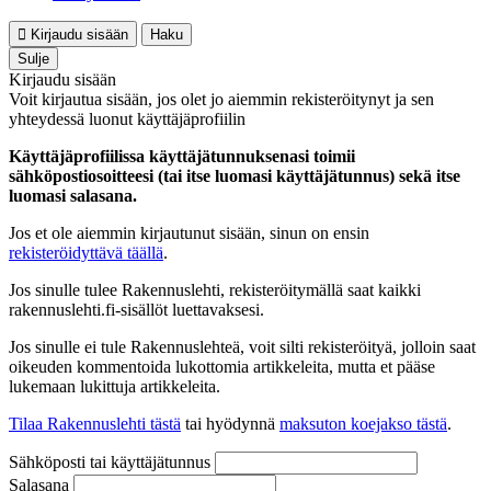
Kirjaudu sisään
Haku
Sulje
Kirjaudu sisään
Voit kirjautua sisään, jos olet jo aiemmin rekisteröitynyt ja sen
yhteydessä luonut käyttäjäprofiilin
Käyttäjäprofiilissa käyttäjätunnuksenasi toimii
sähköpostiosoitteesi (tai itse luomasi käyttäjätunnus) sekä itse
luomasi salasana.
Jos et ole aiemmin kirjautunut sisään, sinun on ensin
rekisteröidyttävä täällä
.
Jos sinulle tulee Rakennuslehti, rekisteröitymällä saat kaikki
rakennuslehti.fi-sisällöt luettavaksesi.
Jos sinulle ei tule Rakennuslehteä, voit silti rekisteröityä, jolloin saat
oikeuden kommentoida lukottomia artikkeleita, mutta et pääse
lukemaan lukittuja artikkeleita.
Tilaa Rakennuslehti tästä
tai hyödynnä
maksuton koejakso tästä
.
Sähköposti tai käyttäjätunnus
Salasana