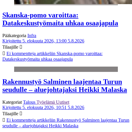
Skanska-pomo varoittaa:
Datakeskustyömaita uhkaa osaajapula
Pääkategoria
Infra
Kirjoitettu 5. elokuuta 2026, 13:00
5.8.2026
Tilaajille
Ei kommentteja
artikkeliin Skanska-pomo varoittaa:
Datakeskustyömaita uhkaa osaajapula
Rakennustyö Salminen laajentaa Turun
seudulle – aluejohtajaksi Heikki Malaska
Kategoriat
Talous
Työelämä
Uutiset
Kirjoitettu 5. elokuuta 2026, 10:51
5.8.2026
Tilaajille
Ei kommentteja
artikkeliin Rakennustyö Salminen laajentaa Turun
seudulle – aluejohtajaksi Heikki Malaska