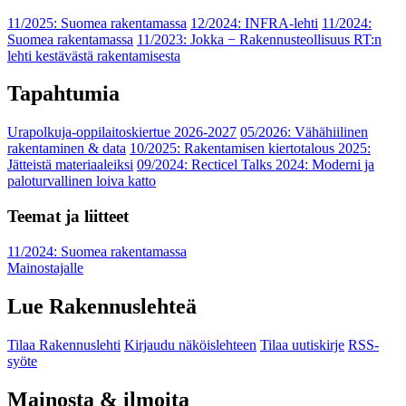
11/2025: Suomea rakentamassa
12/2024: INFRA-lehti
11/2024:
Suomea rakentamassa
11/2023: Jokka − Rakennusteollisuus RT:n
lehti kestävästä rakentamisesta
Tapahtumia
Urapolkuja-oppilaitoskiertue 2026-2027
05/2026: Vähähiilinen
rakentaminen & data
10/2025: Rakentamisen kiertotalous 2025:
Jätteistä materiaaleiksi
09/2024: Recticel Talks 2024: Moderni ja
paloturvallinen loiva katto
Teemat ja liitteet
11/2024: Suomea rakentamassa
Mainostajalle
Lue Rakennuslehteä
Tilaa Rakennuslehti
Kirjaudu näköislehteen
Tilaa uutiskirje
RSS-
syöte
Mainosta & ilmoita