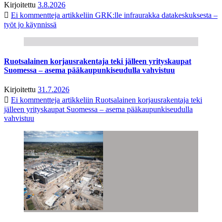
Kirjoitettu
3.8.2026
Ei kommentteja
artikkeliin GRK:lle infraurakka datakeskuksesta –
työt jo käynnissä
Ruotsalainen korjausrakentaja teki jälleen yrityskaupat
Suomessa – asema pääkaupunkiseudulla vahvistuu
Kirjoitettu
31.7.2026
Ei kommentteja
artikkeliin Ruotsalainen korjausrakentaja teki
jälleen yrityskaupat Suomessa – asema pääkaupunkiseudulla
vahvistuu