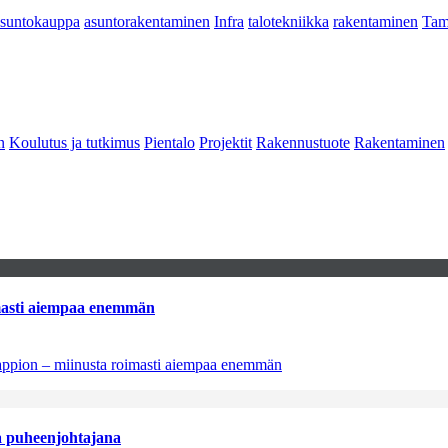
asuntokauppa
asuntorakentaminen
Infra
talotekniikka
rakentaminen
Tam
n
Koulutus ja tutkimus
Pientalo
Projektit
Rakennustuote
Rakentaminen
imasti aiempaa enemmän
tappion – miinusta roimasti aiempaa enemmän
aa puheenjohtajana