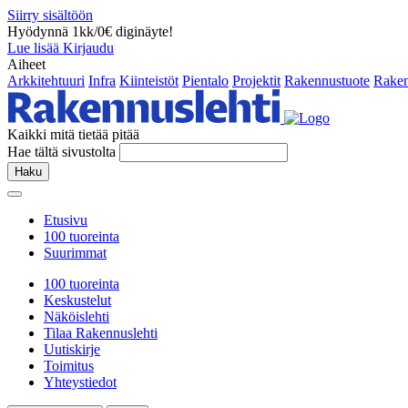
Siirry sisältöön
Hyödynnä 1kk/0€ diginäyte!
Lue lisää
Kirjaudu
Aiheet
Arkkitehtuuri
Infra
Kiinteistöt
Pientalo
Projektit
Rakennustuote
Raken
Kaikki mitä tietää pitää
Hae tältä sivustolta
Haku
Etusivu
100 tuoreinta
Suurimmat
100 tuoreinta
Keskustelut
Näköislehti
Tilaa Rakennuslehti
Uutiskirje
Toimitus
Yhteystiedot