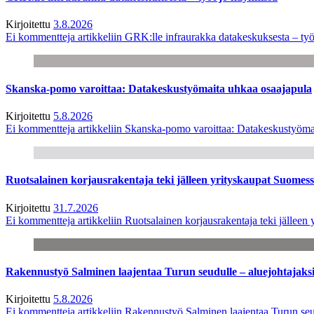
Kirjoitettu
3.8.2026
Ei kommentteja
artikkeliin GRK:lle infraurakka datakeskuksesta – työ
Skanska-pomo varoittaa: Datakeskustyömaita uhkaa osaajapula
Kirjoitettu
5.8.2026
Ei kommentteja
artikkeliin Skanska-pomo varoittaa: Datakeskustyöma
Ruotsalainen korjausrakentaja teki jälleen yrityskaupat Suome
Kirjoitettu
31.7.2026
Ei kommentteja
artikkeliin Ruotsalainen korjausrakentaja teki jälle
Rakennustyö Salminen laajentaa Turun seudulle – aluejohtajaks
Kirjoitettu
5.8.2026
Ei kommentteja
artikkeliin Rakennustyö Salminen laajentaa Turun seu