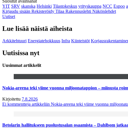
Suositut avainsanat
YIT
SRV
skanska
Helsinki
Tilastokeskus
yrityskauppa
NCC
Espoo
Kirjaudu sisään
Rekisteröidy
Tilaa Rakennuslehti
Näköislehdet
Uutiset
Lue lisää näistä aiheista
Arkkitehtuuri
Energiatehokkuus
Infra
Kiinteistöt
Korjausrakentamine
Uutisissa nyt
Uusimmat artikkelit
Nokia-areena teki viime vuonna miljoonatappion – miinusta ro
Kirjoitettu
7.8.2026
Ei kommentteja
artikkeliin Nokia-areena teki viime vuonna miljoona
Betolarin hallitukseen puolustusalan osaamista – Dahlbom jatk