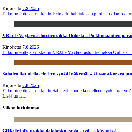
Kirjoitettu
7.8.2026
Ei kommentteja
artikkeliin Betolarin hallitukseen puolustusalan osa
VRJ:lle Väyläviraston tieurakka Oulusta – Poikkimaantien par
Kirjoitettu
7.8.2026
Ei kommentteja
artikkeliin VRJ:lle Väyläviraston tieurakka Oulusta 
Sahateollisuudella edelleen synkät näkymät – kiusana korkea pu
Kirjoitettu
7.8.2026
Ei kommentteja
artikkeliin Sahateollisuudella edelleen synkät näkym
Lisää uutisia
Viikon luetuimmat
GRK:lle infraurakka datakeskuksesta – työt jo käynnissä