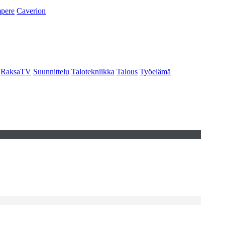
pere
Caverion
RaksaTV
Suunnittelu
Talotekniikka
Talous
Työelämä