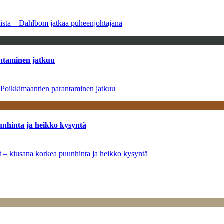
amista – Dahlbom jatkaa puheenjohtajana
antaminen jatkuu
– Poikkimaantien parantaminen jatkuu
unhinta ja heikko kysyntä
ät – kiusana korkea puunhinta ja heikko kysyntä