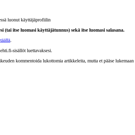
ssä luonut käyttäjäprofiilin
i (tai itse luomasi käyttäjätunnus) sekä itse luomasi salasana.
täällä
.
hti.fi-sisällöt luettavaksesi.
at oikeuden kommentoida lukottomia artikkeleita, mutta et pääse lukemaan l