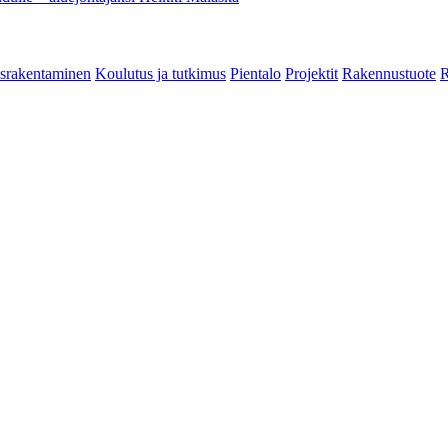
srakentaminen
Koulutus ja tutkimus
Pientalo
Projektit
Rakennustuote
R