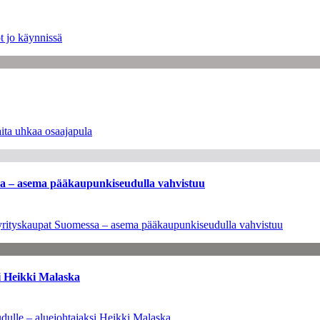
t jo käynnissä
ita uhkaa osaajapula
ssa – asema pääkaupunkiseudulla vahvistuu
en yrityskaupat Suomessa – asema pääkaupunkiseudulla vahvistuu
i Heikki Malaska
dulle – aluejohtajaksi Heikki Malaska