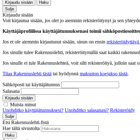
Kirjaudu sisään
Haku
Sulje
Kirjaudu sisään
Voit kirjautua sisään, jos olet jo aiemmin rekisteröitynyt ja sen yhteyde
Käyttäjäprofiilissa käyttäjätunnuksenasi toimii sähköpostiosoittees
Jos et ole aiemmin kirjautunut sisään, sinun on ensin
rekisteröidyttävä 
Jos sinulle tulee Rakennuslehti, rekisteröitymällä saat kaikki rakennusle
Jos sinulle ei tule Rakennuslehteä, voit silti rekisteröityä, jolloin sa
Tilaa Rakennuslehti tästä
tai hyödynnä
maksuton koejakso tästä
.
Sähköposti tai käyttäjätunnus
Salasana
Kirjaudu sisään
Muista minut
Unohditko käyttäjätunnuksesi?
Unohditko salasanasi?
Rekisteröidy
Sulje
Etsi Rakennuslehti.fistä
Hae tältä sivustolta
Haku