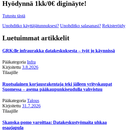
Hyödynnä 1kk/0€ diginäyte!
Tutustu tästä
Unohditko käyttäjätunnuksesi?
Unohditko salasanasi?
Rekisteröidy
Luetuimmat artikkelit
GRK:lle infraurakka datakeskuksesta – työt jo käynnissä
Pääkategoria
Infra
Kirjoitettu
3.8.2026
Tilaajille
Ruotsalainen korjausrakentaja teki jälleen yrityskaupat
Suomessa – asema pääkaupunkiseudulla vahvistuu
Pääkategoria
Talous
Kirjoitettu
31.7.2026
Tilaajille
Skanska-pomo varoittaa: Datakeskustyömaita uhkaa
osaajapula