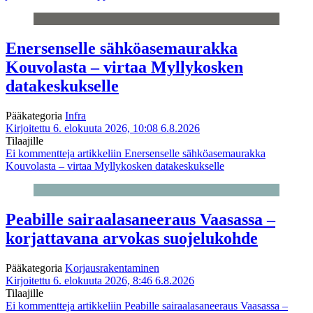
Enersenselle sähköasemaurakka
Kouvolasta – virtaa Myllykosken
datakeskukselle
Pääkategoria
Infra
Kirjoitettu 6. elokuuta 2026, 10:08
6.8.2026
Tilaajille
Ei kommentteja
artikkeliin Enersenselle sähköasemaurakka
Kouvolasta – virtaa Myllykosken datakeskukselle
Peabille sairaalasaneeraus Vaasassa –
korjattavana arvokas suojelukohde
Pääkategoria
Korjausrakentaminen
Kirjoitettu 6. elokuuta 2026, 8:46
6.8.2026
Tilaajille
Ei kommentteja
artikkeliin Peabille sairaalasaneeraus Vaasassa –