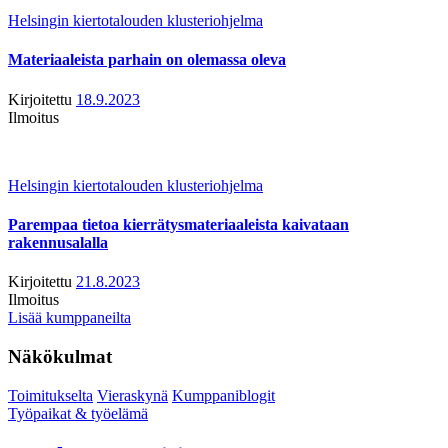
Helsingin kiertotalouden klusteriohjelma
Materiaaleista parhain on olemassa oleva
Kirjoitettu
18.9.2023
Ilmoitus
Helsingin kiertotalouden klusteriohjelma
Parempaa tietoa kierrätysmateriaaleista kaivataan
rakennusalalla
Kirjoitettu
21.8.2023
Ilmoitus
Lisää kumppaneilta
Näkökulmat
Toimitukselta
Vieraskynä
Kumppaniblogit
Työpaikat & työelämä