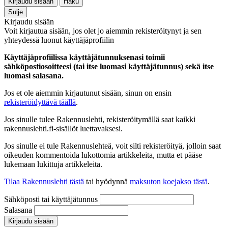
Kirjaudu sisään
Haku
Sulje
Kirjaudu sisään
Voit kirjautua sisään, jos olet jo aiemmin rekisteröitynyt ja sen
yhteydessä luonut käyttäjäprofiilin
Käyttäjäprofiilissa käyttäjätunnuksenasi toimii
sähköpostiosoitteesi (tai itse luomasi käyttäjätunnus) sekä itse
luomasi salasana.
Jos et ole aiemmin kirjautunut sisään, sinun on ensin
rekisteröidyttävä täällä
.
Jos sinulle tulee Rakennuslehti, rekisteröitymällä saat kaikki
rakennuslehti.fi-sisällöt luettavaksesi.
Jos sinulle ei tule Rakennuslehteä, voit silti rekisteröityä, jolloin saat
oikeuden kommentoida lukottomia artikkeleita, mutta et pääse
lukemaan lukittuja artikkeleita.
Tilaa Rakennuslehti tästä
tai hyödynnä
maksuton koejakso tästä
.
Sähköposti tai käyttäjätunnus
Salasana
Kirjaudu sisään