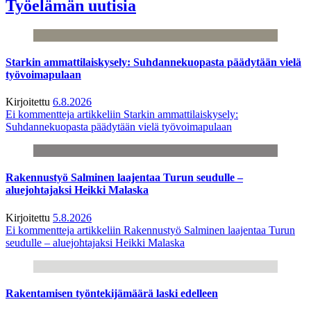
Työelämän uutisia
Starkin ammattilaiskysely: Suhdannekuopasta päädytään vielä
työvoimapulaan
Kirjoitettu
6.8.2026
Ei kommentteja
artikkeliin Starkin ammattilaiskysely:
Suhdannekuopasta päädytään vielä työvoimapulaan
Rakennustyö Salminen laajentaa Turun seudulle –
aluejohtajaksi Heikki Malaska
Kirjoitettu
5.8.2026
Ei kommentteja
artikkeliin Rakennustyö Salminen laajentaa Turun
seudulle – aluejohtajaksi Heikki Malaska
Rakentamisen työntekijämäärä laski edelleen