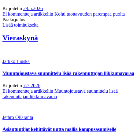
Kirjoitettu
29.5.2026
Ei kommentteja
artikkeliin Kohti tuottavuuden parempaa puolta
Pääkirjoitus
Lisää toimitukselta
Vieraskynä
Jarkko Liuska
Muuntojoustava suunnittelu lisää rakennuttajan liikkumavaraa
Kirjoitettu
7.7.2026
Ei kommentteja
artikkeliin Muuntojoustava suunnittelu lisää
rakennuttajan liikkumavaraa
Jethro Ollaranta
Asiantuntijat kehittävät uutta mallia kampusasumiselle