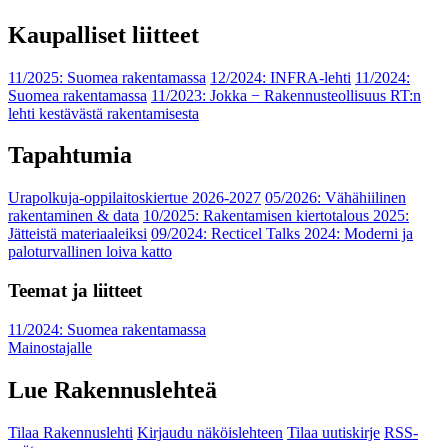
Kaupalliset liitteet
11/2025: Suomea rakentamassa
12/2024: INFRA-lehti
11/2024:
Suomea rakentamassa
11/2023: Jokka − Rakennusteollisuus RT:n
lehti kestävästä rakentamisesta
Tapahtumia
Urapolkuja-oppilaitoskiertue 2026-2027
05/2026: Vähähiilinen
rakentaminen & data
10/2025: Rakentamisen kiertotalous 2025:
Jätteistä materiaaleiksi
09/2024: Recticel Talks 2024: Moderni ja
paloturvallinen loiva katto
Teemat ja liitteet
11/2024: Suomea rakentamassa
Mainostajalle
Lue Rakennuslehteä
Tilaa Rakennuslehti
Kirjaudu näköislehteen
Tilaa uutiskirje
RSS-