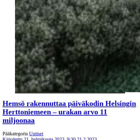
Hemsö rakennuttaa päiväkodin Helsingin
Herttoniemeen – urakan arvo 11
miljoonaa
Pääkategoria
Uutiset
Kirjoitettu 21. helmikuuta 2023, 9:30
21.2.2023