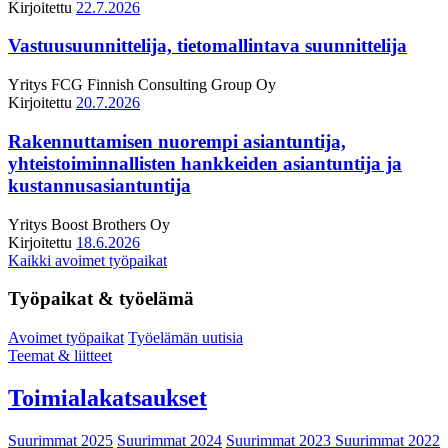
Kirjoitettu
22.7.2026
Vastuusuunnittelija, tietomallintava suunnittelija
Yritys
FCG Finnish Consulting Group Oy
Kirjoitettu
20.7.2026
Rakennuttamisen nuorempi asiantuntija,
yhteistoiminnallisten hankkeiden asiantuntija ja
kustannusasiantuntija
Yritys
Boost Brothers Oy
Kirjoitettu
18.6.2026
Kaikki avoimet työpaikat
Työpaikat & työelämä
Avoimet työpaikat
Työelämän uutisia
Teemat & liitteet
Toimialakatsaukset
Suurimmat 2025
Suurimmat 2024
Suurimmat 2023
Suurimmat 2022