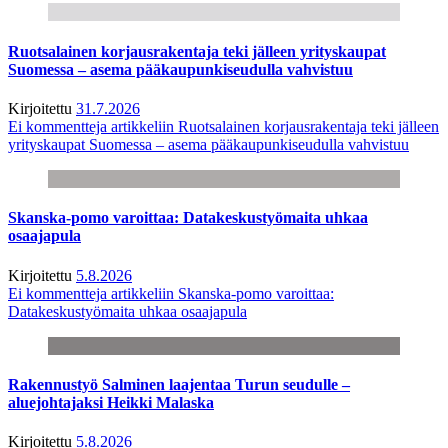
Ruotsalainen korjausrakentaja teki jälleen yrityskaupat
Suomessa – asema pääkaupunkiseudulla vahvistuu
Kirjoitettu
31.7.2026
Ei kommentteja
artikkeliin Ruotsalainen korjausrakentaja teki jälleen
yrityskaupat Suomessa – asema pääkaupunkiseudulla vahvistuu
Skanska-pomo varoittaa: Datakeskustyömaita uhkaa
osaajapula
Kirjoitettu
5.8.2026
Ei kommentteja
artikkeliin Skanska-pomo varoittaa:
Datakeskustyömaita uhkaa osaajapula
Rakennustyö Salminen laajentaa Turun seudulle –
aluejohtajaksi Heikki Malaska
Kirjoitettu
5.8.2026