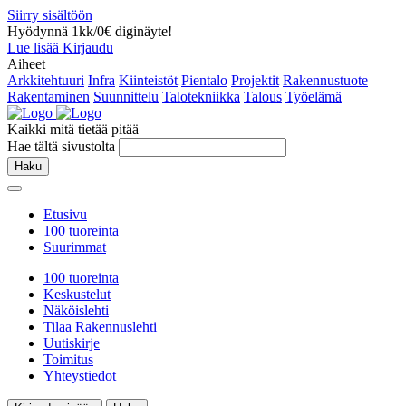
Siirry sisältöön
Hyödynnä 1kk/0€ diginäyte!
Lue lisää
Kirjaudu
Aiheet
Arkkitehtuuri
Infra
Kiinteistöt
Pientalo
Projektit
Rakennustuote
Rakentaminen
Suunnittelu
Talotekniikka
Talous
Työelämä
Kaikki mitä tietää pitää
Hae tältä sivustolta
Haku
Etusivu
100 tuoreinta
Suurimmat
100 tuoreinta
Keskustelut
Näköislehti
Tilaa Rakennuslehti
Uutiskirje
Toimitus
Yhteystiedot