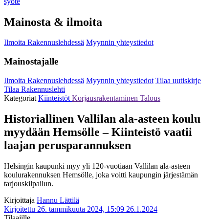
syöte
Mainosta & ilmoita
Ilmoita Rakennuslehdessä
Myynnin yhteystiedot
Mainostajalle
Ilmoita Rakennuslehdessä
Myynnin yhteystiedot
Tilaa uutiskirje
Tilaa Rakennuslehti
Kategoriat
Kiinteistöt
Korjausrakentaminen
Talous
Historiallinen Vallilan ala-asteen koulu
myydään Hemsölle – Kiinteistö vaatii
laajan perusparannuksen
Helsingin kaupunki myy yli 120-vuotiaan Vallilan ala-asteen
koulurakennuksen Hemsölle, joka voitti kaupungin järjestämän
tarjouskilpailun.
Kirjoittaja
Hannu Lättilä
Kirjoitettu 26. tammikuuta 2024, 15:09
26.1.2024
Tilaajille