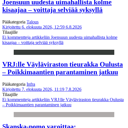
Joensuun uudesta uimahallista kolme
kisaajaa – voittaja selviää syksyllä
Pääkategoria
Talous
Kirjoitettu 6. elokuuta 2026, 12:59
6.8.2026
Tilaajille
Ei kommentteja
artikkeliin Joensuun uudesta uimahallista kolme
kisaajaa – voittaja selviää syksyllä
VRJ:lle Väyläviraston tieurakka Oulusta
– Poikkimaantien parantaminen jatkuu
Pääkategoria
Infra
Kirjoitettu 7. elokuuta 2026, 11:19
7.8.2026
Tilaajille
Ei kommentteja
artikkeliin VRJ:lle Väyläviraston tieurakka Oulusta
– Poikkimaantien parantaminen jatkuu
Skanska-pomo varoittaa: