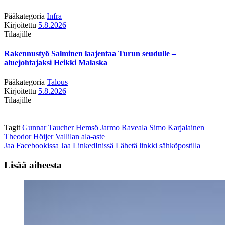
Pääkategoria
Infra
Kirjoitettu
5.8.2026
Tilaajille
Rakennustyö Salminen laajentaa Turun seudulle –
aluejohtajaksi Heikki Malaska
Pääkategoria
Talous
Kirjoitettu
5.8.2026
Tilaajille
Tagit
Gunnar Taucher
Hemsö
Jarmo Raveala
Simo Karjalainen
Theodor Höijer
Vallilan ala-aste
Jaa Facebookissa
Jaa LinkedInissä
Lähetä linkki sähköpostilla
Lisää aiheesta