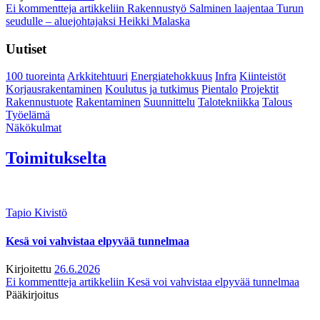
Ei kommentteja
artikkeliin Rakennustyö Salminen laajentaa Turun
seudulle – aluejohtajaksi Heikki Malaska
Uutiset
100 tuoreinta
Arkkitehtuuri
Energiatehokkuus
Infra
Kiinteistöt
Korjausrakentaminen
Koulutus ja tutkimus
Pientalo
Projektit
Rakennustuote
Rakentaminen
Suunnittelu
Talotekniikka
Talous
Työelämä
Näkökulmat
Toimitukselta
Tapio Kivistö
Kesä voi vahvistaa elpyvää tunnelmaa
Kirjoitettu
26.6.2026
Ei kommentteja
artikkeliin Kesä voi vahvistaa elpyvää tunnelmaa
Pääkirjoitus