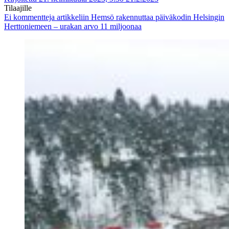
Tilaajille
Ei kommentteja
artikkeliin Hemsö rakennuttaa päiväkodin Helsingin
Herttoniemeen – urakan arvo 11 miljoonaa