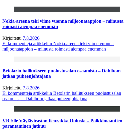
Nokia-areena teki viime vuonna miljoonatappion – miinusta
roimasti aiempaa enemmän
Kirjoitettu
7.8.2026
Ei kommentteja
artikkeliin Nokia-areena teki viime vuonna
miljoonatappion – miinusta roimasti aiempaa enemmän
Betolarin hallitukseen puolustusalan osaamista – Dahlbom
jatkaa puheenjohtajana
Kirjoitettu
7.8.2026
Ei kommentteja
artikkeliin Betolarin hallitukseen puolustusalan
osaamista – Dahlbom jatkaa puheenjohtajana
VRJ:lle Väyläviraston tieurakka Oulusta – Poikkimaantien
parantaminen jatkuu