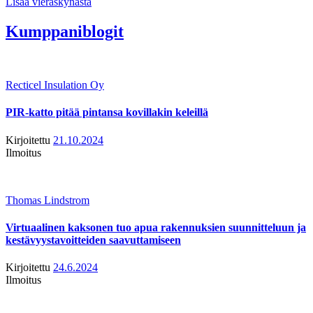
Lisää vieraskynästä
Kumppaniblogit
Recticel Insulation Oy
PIR-katto pitää pintansa kovillakin keleillä
Kirjoitettu
21.10.2024
Ilmoitus
Thomas Lindstrom
Virtuaalinen kaksonen tuo apua rakennuksien suunnitteluun ja
kestävyystavoitteiden saavuttamiseen
Kirjoitettu
24.6.2024
Ilmoitus