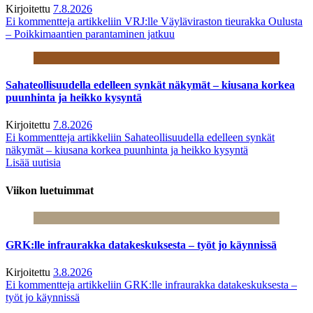
Kirjoitettu
7.8.2026
Ei kommentteja
artikkeliin VRJ:lle Väyläviraston tieurakka Oulusta
– Poikkimaantien parantaminen jatkuu
Sahateollisuudella edelleen synkät näkymät – kiusana korkea
puunhinta ja heikko kysyntä
Kirjoitettu
7.8.2026
Ei kommentteja
artikkeliin Sahateollisuudella edelleen synkät
näkymät – kiusana korkea puunhinta ja heikko kysyntä
Lisää uutisia
Viikon luetuimmat
GRK:lle infraurakka datakeskuksesta – työt jo käynnissä
Kirjoitettu
3.8.2026
Ei kommentteja
artikkeliin GRK:lle infraurakka datakeskuksesta –
työt jo käynnissä