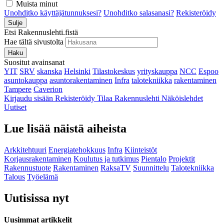
Muista minut
Unohditko käyttäjätunnuksesi?
Unohditko salasanasi?
Rekisteröidy
Sulje
Etsi Rakennuslehti.fistä
Hae tältä sivustolta
Haku
Suositut avainsanat
YIT
SRV
skanska
Helsinki
Tilastokeskus
yrityskauppa
NCC
Espoo
asuntokauppa
asuntorakentaminen
Infra
talotekniikka
rakentaminen
Tampere
Caverion
Kirjaudu sisään
Rekisteröidy
Tilaa Rakennuslehti
Näköislehdet
Uutiset
Lue lisää näistä aiheista
Arkkitehtuuri
Energiatehokkuus
Infra
Kiinteistöt
Korjausrakentaminen
Koulutus ja tutkimus
Pientalo
Projektit
Rakennustuote
Rakentaminen
RaksaTV
Suunnittelu
Talotekniikka
Talous
Työelämä
Uutisissa nyt
Uusimmat artikkelit