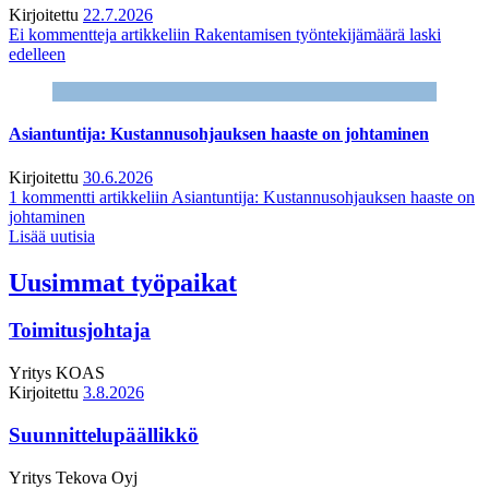
Kirjoitettu
22.7.2026
Ei kommentteja
artikkeliin Rakentamisen työntekijämäärä laski
edelleen
Asiantuntija: Kustannusohjauksen haaste on johtaminen
Kirjoitettu
30.6.2026
1 kommentti
artikkeliin Asiantuntija: Kustannusohjauksen haaste on
johtaminen
Lisää uutisia
Uusimmat työpaikat
Toimitusjohtaja
Yritys
KOAS
Kirjoitettu
3.8.2026
Suunnittelupäällikkö
Yritys
Tekova Oyj