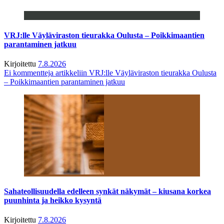
VRJ:lle Väyläviraston tieurakka Oulusta – Poikkimaantien
parantaminen jatkuu
Kirjoitettu
7.8.2026
Ei kommentteja
artikkeliin VRJ:lle Väyläviraston tieurakka Oulusta
– Poikkimaantien parantaminen jatkuu
Sahateollisuudella edelleen synkät näkymät – kiusana korkea
puunhinta ja heikko kysyntä
Kirjoitettu
7.8.2026