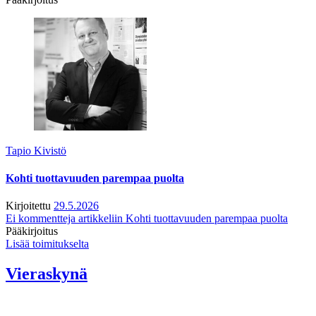
Tapio Kivistö
Kohti tuottavuuden parempaa puolta
Kirjoitettu
29.5.2026
Ei kommentteja
artikkeliin Kohti tuottavuuden parempaa puolta
Pääkirjoitus
Lisää toimitukselta
Vieraskynä