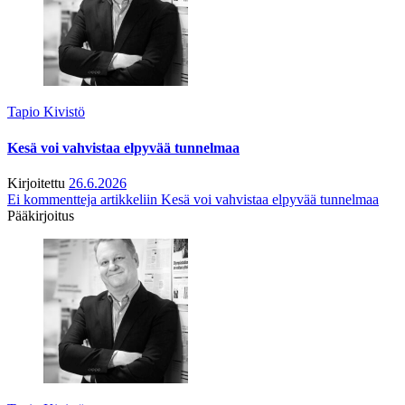
Tapio Kivistö
Kesä voi vahvistaa elpyvää tunnelmaa
Kirjoitettu
26.6.2026
Ei kommentteja
artikkeliin Kesä voi vahvistaa elpyvää tunnelmaa
Pääkirjoitus