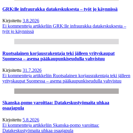
GRK:lle infraurakka datakeskuksesta – työt jo käynnissä
Kirjoitettu
3.8.2026
Ei kommentteja
artikkeliin GRK:lle infraurakka datakeskuksesta –
työt jo käynnissä
Ruotsalainen korjausrakentaja teki jälleen yrityskaupat
Suomessa – asema pääkaupunkiseudulla vahvistuu
Kirjoitettu
31.7.2026
Ei kommentteja
artikkeliin Ruotsalainen korjausrakentaja teki jälleen
yrityskaupat Suomessa – asema pääkaupunkiseudulla vahvistuu
Skanska-pomo varoittaa: Datakeskustyömaita uhkaa
osaajapula
Kirjoitettu
5.8.2026
Ei kommentteja
artikkeliin Skanska-pomo varoittaa:
Datakeskustyömaita uhkaa osaajapula