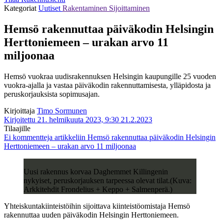
Kategoriat
Uutiset
Rakentaminen
Sijoittaminen
Hemsö rakennuttaa päiväkodin Helsingin
Herttoniemeen – urakan arvo 11
miljoonaa
Hemsö vuokraa uudisrakennuksen Helsingin kaupungille 25 vuoden
vuokra-ajalla ja vastaa päiväkodin rakennuttamisesta, ylläpidosta ja
peruskorjauksista sopimusajan.
Kirjoittaja
Timo Sormunen
Kirjoitettu 21. helmikuuta 2023, 9:30
21.2.2023
Tilaajille
Ei kommentteja
artikkeliin Hemsö rakennuttaa päiväkodin Helsingin
Herttoniemeen – urakan arvo 11 miljoonaa
Uusi rakennus korvaa Daghemmet Killingenin
nykyiset, peruskorjauksen tarpeessa olevat tilat.(Kuva:
Arkkitehdit Frondelius + Keppo + Salmenperä.)
Yhteiskuntakiinteistöihin sijoittava kiinteistöomistaja Hemsö
rakennuttaa uuden päiväkodin Helsingin Herttoniemeen.