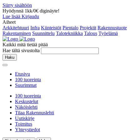
Siirry sisältöön
Hyödynnä 1kk/0€ diginäyte!
Lue lisää
Kirjaudu
Aiheet
Arkkitehtuuri
Infra
Kiinteistöt
Pientalo
Projektit
Rakennustuote
Rakentaminen
Suunnittelu
Talotekniikka
Talous
Työelämä
Kaikki mitä tietää pitää
Hae tältä sivustolta
Haku
Etusivu
100 tuoreinta
Suurimmat
100 tuoreinta
Keskustelut
Näköislehti
Tilaa Rakennuslehti
Uutiskirje
Toimitus
Yhteystiedot