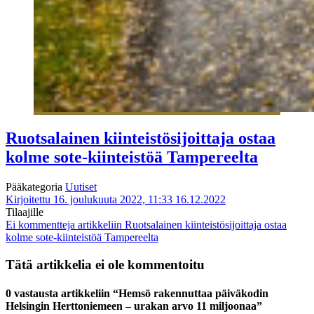
Ruotsalainen kiinteistösijoittaja ostaa
kolme sote-kiinteistöä Tampereelta
Pääkategoria
Uutiset
Kirjoitettu 16. joulukuuta 2022, 11:33
16.12.2022
Tilaajille
Ei kommentteja
artikkeliin Ruotsalainen kiinteistösijoittaja ostaa
kolme sote-kiinteistöä Tampereelta
Tätä artikkelia ei ole kommentoitu
0 vastausta artikkeliin “Hemsö rakennuttaa päiväkodin
Helsingin Herttoniemeen – urakan arvo 11 miljoonaa”