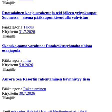
Tilaajille
Ruotsalainen korjausrakentaja teki jälleen yrityskaupat
Suomessa – asema pääkaupunkiseudulla vahvistuu
Pääkategoria
Talous
Kirjoitettu
31.7.2026
Tilaajille
Skanska-pomo varoittaa: Datakeskustyömaita uhkaa
osaajapula
Pääkategoria
Infra
Kirjoitettu
5.8.2026
Tilaajille
Aurora Sea Resortin rakentaminen käynnistyy Iissä
Pääkategoria
Rakentaminen
Kirjoitettu
30.7.2026
Tilaajille
Tagit
esiopetus
Helsinki
Hemsö
Herttoniemi
päiväkoti