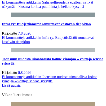
Ei kommentteja
artikkeliin Sahateollisuudella edelleen synkät
näkymät – kiusana korkea puunhinta ja heikko kysyntä
Infra ry: Budjettisäästöt romuttavat kestävän tienpidon
Kirjoitettu
7.8.2026
Ei kommentteja
artikkeliin Infra ry: Budjettisäästöt romuttavat
kestävän tienpidon
Joensuun uudesta uimahallista kolme kisaajaa – voittaja selviää
syksyllä
Kirjoitettu
6.8.2026
Ei kommentteja
artikkeliin Joensuun uudesta uimahallista kolme
kisaajaa – voittaja selviää syksyllä
Lisää uutisia
Viikon luetuimmat