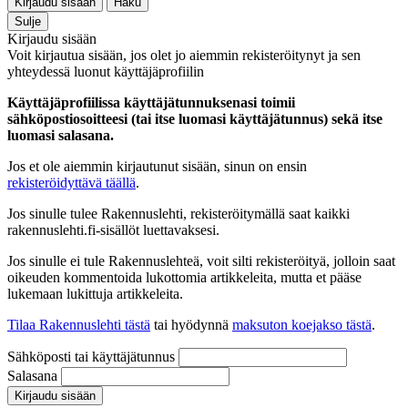
Kirjaudu sisään
Haku
Sulje
Kirjaudu sisään
Voit kirjautua sisään, jos olet jo aiemmin rekisteröitynyt ja sen
yhteydessä luonut käyttäjäprofiilin
Käyttäjäprofiilissa käyttäjätunnuksenasi toimii
sähköpostiosoitteesi (tai itse luomasi käyttäjätunnus) sekä itse
luomasi salasana.
Jos et ole aiemmin kirjautunut sisään, sinun on ensin
rekisteröidyttävä täällä
.
Jos sinulle tulee Rakennuslehti, rekisteröitymällä saat kaikki
rakennuslehti.fi-sisällöt luettavaksesi.
Jos sinulle ei tule Rakennuslehteä, voit silti rekisteröityä, jolloin saat
oikeuden kommentoida lukottomia artikkeleita, mutta et pääse
lukemaan lukittuja artikkeleita.
Tilaa Rakennuslehti tästä
tai hyödynnä
maksuton koejakso tästä
.
Sähköposti tai käyttäjätunnus
Salasana
Kirjaudu sisään