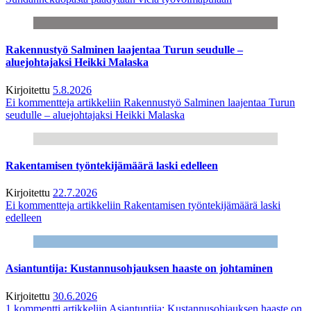
Rakennustyö Salminen laajentaa Turun seudulle –
aluejohtajaksi Heikki Malaska
Kirjoitettu
5.8.2026
Ei kommentteja
artikkeliin Rakennustyö Salminen laajentaa Turun
seudulle – aluejohtajaksi Heikki Malaska
Rakentamisen työntekijämäärä laski edelleen
Kirjoitettu
22.7.2026
Ei kommentteja
artikkeliin Rakentamisen työntekijämäärä laski
edelleen
Asiantuntija: Kustannusohjauksen haaste on johtaminen
Kirjoitettu
30.6.2026
1 kommentti
artikkeliin Asiantuntija: Kustannusohjauksen haaste on