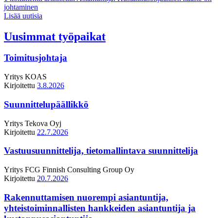
johtaminen
Lisää uutisia
Uusimmat työpaikat
Toimitusjohtaja
Yritys
KOAS
Kirjoitettu
3.8.2026
Suunnittelupäällikkö
Yritys
Tekova Oyj
Kirjoitettu
22.7.2026
Vastuusuunnittelija, tietomallintava suunnittelija
Yritys
FCG Finnish Consulting Group Oy
Kirjoitettu
20.7.2026
Rakennuttamisen nuorempi asiantuntija,
yhteistoiminnallisten hankkeiden asiantuntija ja