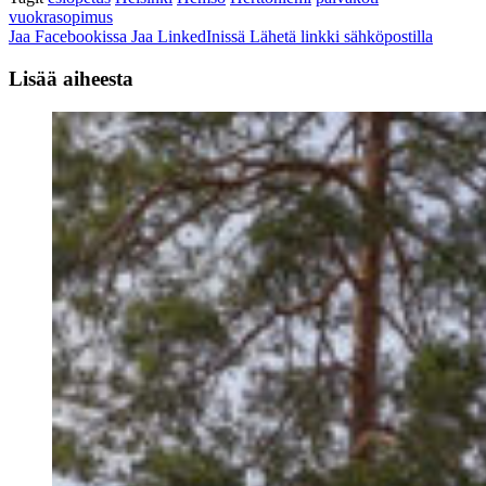
vuokrasopimus
Jaa Facebookissa
Jaa LinkedInissä
Lähetä linkki sähköpostilla
Lisää aiheesta