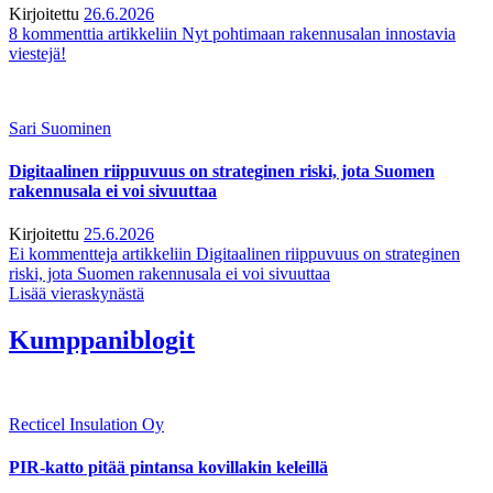
Kirjoitettu
26.6.2026
8 kommenttia
artikkeliin Nyt pohtimaan rakennusalan innostavia
viestejä!
Sari Suominen
Digitaalinen riippuvuus on strateginen riski, jota Suomen
rakennusala ei voi sivuuttaa
Kirjoitettu
25.6.2026
Ei kommentteja
artikkeliin Digitaalinen riippuvuus on strateginen
riski, jota Suomen rakennusala ei voi sivuuttaa
Lisää vieraskynästä
Kumppaniblogit
Recticel Insulation Oy
PIR-katto pitää pintansa kovillakin keleillä