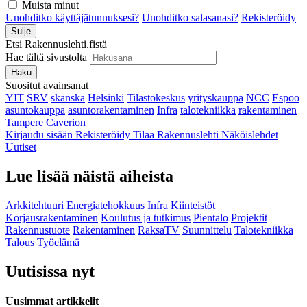
Muista minut
Unohditko käyttäjätunnuksesi?
Unohditko salasanasi?
Rekisteröidy
Sulje
Etsi Rakennuslehti.fistä
Hae tältä sivustolta
Haku
Suositut avainsanat
YIT
SRV
skanska
Helsinki
Tilastokeskus
yrityskauppa
NCC
Espoo
asuntokauppa
asuntorakentaminen
Infra
talotekniikka
rakentaminen
Tampere
Caverion
Kirjaudu sisään
Rekisteröidy
Tilaa Rakennuslehti
Näköislehdet
Uutiset
Lue lisää näistä aiheista
Arkkitehtuuri
Energiatehokkuus
Infra
Kiinteistöt
Korjausrakentaminen
Koulutus ja tutkimus
Pientalo
Projektit
Rakennustuote
Rakentaminen
RaksaTV
Suunnittelu
Talotekniikka
Talous
Työelämä
Uutisissa nyt
Uusimmat artikkelit