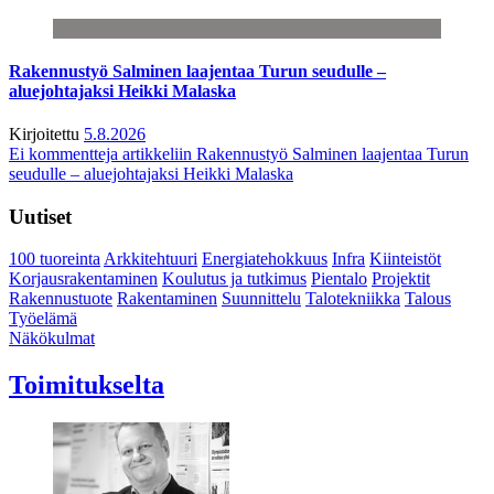
Rakennustyö Salminen laajentaa Turun seudulle –
aluejohtajaksi Heikki Malaska
Kirjoitettu
5.8.2026
Ei kommentteja
artikkeliin Rakennustyö Salminen laajentaa Turun
seudulle – aluejohtajaksi Heikki Malaska
Uutiset
100 tuoreinta
Arkkitehtuuri
Energiatehokkuus
Infra
Kiinteistöt
Korjausrakentaminen
Koulutus ja tutkimus
Pientalo
Projektit
Rakennustuote
Rakentaminen
Suunnittelu
Talotekniikka
Talous
Työelämä
Näkökulmat
Toimitukselta