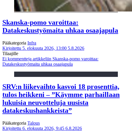
Skanska-pomo varoittaa:
Datakeskustyömaita uhkaa osaajapula
Pääkategoria
Infra
Kirjoitettu 5. elokuuta 2026, 13:00
5.8.2026
Tilaajille
Ei kommentteja
artikkeliin Skanska-pomo varoittaa:
Datakeskustyömaita uhkaa osaajapula
SRV:n liikevaihto kasvoi 18 prosenttia,
tulos heikkeni – ”Käymme parhaillaan
lukuisia neuvotteluja uusista
datakeskushankkeista”
Pääkategoria
Talous
Kirjoitettu 6. elokuuta 2026, 9:45
6.8.2026