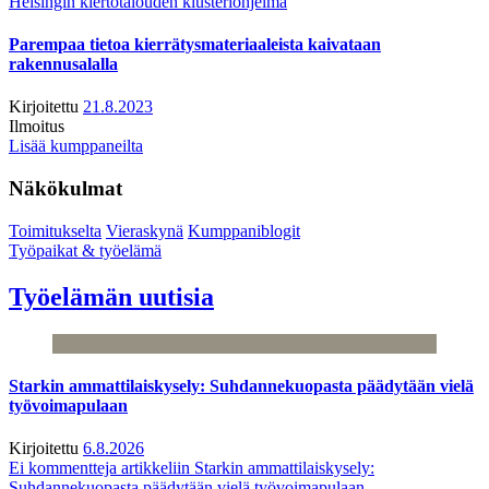
Helsingin kiertotalouden klusteriohjelma
Parempaa tietoa kierrätysmateriaaleista kaivataan
rakennusalalla
Kirjoitettu
21.8.2023
Ilmoitus
Lisää kumppaneilta
Näkökulmat
Toimitukselta
Vieraskynä
Kumppaniblogit
Työpaikat & työelämä
Työelämän uutisia
Starkin ammattilaiskysely: Suhdannekuopasta päädytään vielä
työvoimapulaan
Kirjoitettu
6.8.2026
Ei kommentteja
artikkeliin Starkin ammattilaiskysely:
Suhdannekuopasta päädytään vielä työvoimapulaan