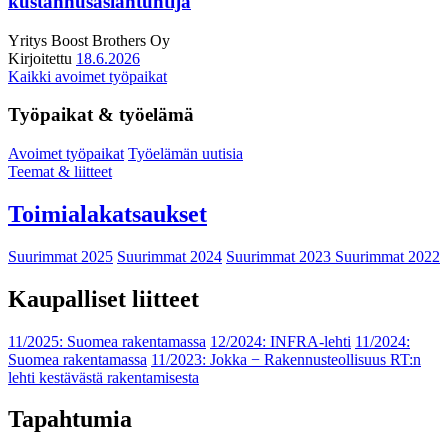
kustannusasiantuntija
Yritys
Boost Brothers Oy
Kirjoitettu
18.6.2026
Kaikki avoimet työpaikat
Työpaikat & työelämä
Avoimet työpaikat
Työelämän uutisia
Teemat & liitteet
Toimialakatsaukset
Suurimmat 2025
Suurimmat 2024
Suurimmat 2023
Suurimmat 2022
Kaupalliset liitteet
11/2025: Suomea rakentamassa
12/2024: INFRA-lehti
11/2024:
Suomea rakentamassa
11/2023: Jokka − Rakennusteollisuus RT:n
lehti kestävästä rakentamisesta
Tapahtumia