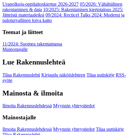
Urapolkuja-oppilaitoskiertue 2026-2027
05/2026: Vähähiilinen
rakentaminen & data
10/2025: Rakentamisen kiertotalous 2025:
Jätteistä materiaaleiksi
09/2024: Recticel Talks 2024: Moderni ja
paloturvallinen loiva katto
Teemat ja liitteet
11/2024: Suomea rakentamassa
Mainostajalle
Lue Rakennuslehteä
Tilaa Rakennuslehti
Kirjaudu näköislehteen
Tilaa uutiskirje
RSS-
syöte
Mainosta & ilmoita
Ilmoita Rakennuslehdessä
Myynnin yhteystiedot
Mainostajalle
Ilmoita Rakennuslehdessä
Myynnin yhteystiedot
Tilaa uutiskirje
Tilaa Rakennuslehti