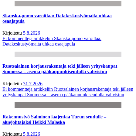
Skanska-pomo varoittaa: Datakeskustyömaita uhkaa
osaajapula
Kirjoitettu
5.8.2026
Ei kommentteja
artikkeliin Skanska-pomo varoittaa:
Datakeskustyömaita uhkaa osaajapula
Ruotsalainen korjausrakentaja teki jälleen yrityskaupat
Suomessa – asema pääkaupunkiseudulla vahvistuu
Kirjoitettu
31.7.2026
Ei kommentteja
artikkeliin Ruotsalainen korjausrakentaja teki jälleen
yrityskaupat Suomessa – asema pääkaupunkiseudulla vahvistuu
Rakennustyö Salminen laajentaa Turun seudulle –
aluejohtajaksi Heikki Malaska
Kirjoitettu
5.8.2026