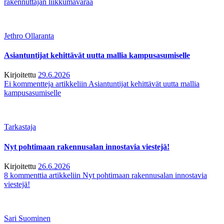
rakennuttajan liikkumavaraa
Jethro Ollaranta
Asiantuntijat kehittävät uutta mallia kampusasumiselle
Kirjoitettu
29.6.2026
Ei kommentteja
artikkeliin Asiantuntijat kehittävät uutta mallia
kampusasumiselle
Tarkastaja
Nyt pohtimaan rakennusalan innostavia viestejä!
Kirjoitettu
26.6.2026
8 kommenttia
artikkeliin Nyt pohtimaan rakennusalan innostavia
viestejä!
Sari Suominen