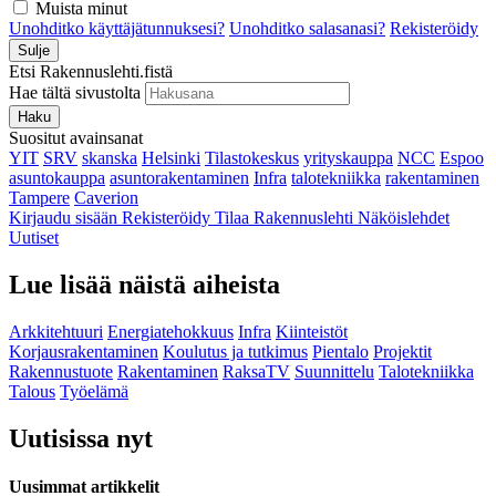
Muista minut
Unohditko käyttäjätunnuksesi?
Unohditko salasanasi?
Rekisteröidy
Sulje
Etsi Rakennuslehti.fistä
Hae tältä sivustolta
Haku
Suositut avainsanat
YIT
SRV
skanska
Helsinki
Tilastokeskus
yrityskauppa
NCC
Espoo
asuntokauppa
asuntorakentaminen
Infra
talotekniikka
rakentaminen
Tampere
Caverion
Kirjaudu sisään
Rekisteröidy
Tilaa Rakennuslehti
Näköislehdet
Uutiset
Lue lisää näistä aiheista
Arkkitehtuuri
Energiatehokkuus
Infra
Kiinteistöt
Korjausrakentaminen
Koulutus ja tutkimus
Pientalo
Projektit
Rakennustuote
Rakentaminen
RaksaTV
Suunnittelu
Talotekniikka
Talous
Työelämä
Uutisissa nyt
Uusimmat artikkelit