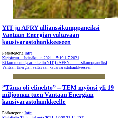
YIT ja AFRY allianssikumppaneiksi
Vantaan Energian valtavaan
kausivarastohankkeeseen
Pääkategoria
Infra
Kirjoitettu 1. heinäkuuta 2021, 15:19
1.7.2021
Ei kommentteja
artikkeliin YIT ja AFRY allianssikumppaneiksi
Vantaan Energian valtavaan kausivarastohankkeeseen
”Tämä oli elinehto” – TEM myönsi yli 19
miljoonan tuen Vantaan Energian
kausivarastohankkeelle
Pääkategoria
Infra
Kirjoitettu 21. joulukuuta 2021, 13:00
21.12.2021