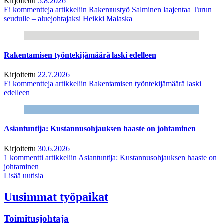
Kirjoitettu
5.8.2026
Ei kommentteja
artikkeliin Rakennustyö Salminen laajentaa Turun
seudulle – aluejohtajaksi Heikki Malaska
Rakentamisen työntekijämäärä laski edelleen
Kirjoitettu
22.7.2026
Ei kommentteja
artikkeliin Rakentamisen työntekijämäärä laski
edelleen
Asiantuntija: Kustannusohjauksen haaste on johtaminen
Kirjoitettu
30.6.2026
1 kommentti
artikkeliin Asiantuntija: Kustannusohjauksen haaste on
johtaminen
Lisää uutisia
Uusimmat työpaikat
Toimitusjohtaja