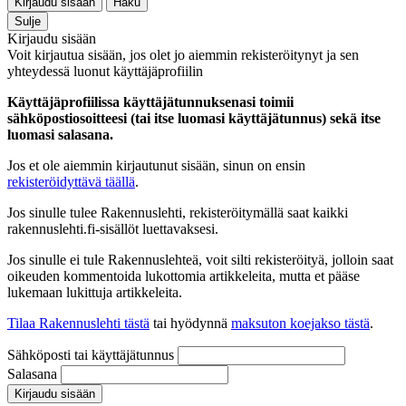
Kirjaudu sisään
Haku
Sulje
Kirjaudu sisään
Voit kirjautua sisään, jos olet jo aiemmin rekisteröitynyt ja sen
yhteydessä luonut käyttäjäprofiilin
Käyttäjäprofiilissa käyttäjätunnuksenasi toimii
sähköpostiosoitteesi (tai itse luomasi käyttäjätunnus) sekä itse
luomasi salasana.
Jos et ole aiemmin kirjautunut sisään, sinun on ensin
rekisteröidyttävä täällä
.
Jos sinulle tulee Rakennuslehti, rekisteröitymällä saat kaikki
rakennuslehti.fi-sisällöt luettavaksesi.
Jos sinulle ei tule Rakennuslehteä, voit silti rekisteröityä, jolloin saat
oikeuden kommentoida lukottomia artikkeleita, mutta et pääse
lukemaan lukittuja artikkeleita.
Tilaa Rakennuslehti tästä
tai hyödynnä
maksuton koejakso tästä
.
Sähköposti tai käyttäjätunnus
Salasana
Kirjaudu sisään