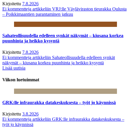
Kirjoitettu
7.8.2026
Ei kommentteja
artikkeliin VRJ:lle Väyläviraston tieurakka Oulusta
– Poikkimaantien parantaminen jatkuu
Sahateollisuudella edelleen synkät näkymät – kiusana korkea
puunhinta ja heikko kysyntä
Kirjoitettu
7.8.2026
Ei kommentteja
artikkeliin Sahateollisuudella edelleen synkät
näkymät – kiusana korkea puunhinta ja heikko kysyntä
Lisää uutisia
Viikon luetuimmat
GRK:lle infraurakka datakeskuksesta – työt jo käynnissä
Kirjoitettu
3.8.2026
Ei kommentteja
artikkeliin GRK:lle infraurakka datakeskuksesta –
työt jo käynnissä