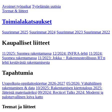
Avoimet työpaikat
Työelämän uutisia
Teemat & liitteet
Toimialakatsaukset
Suurimmat 2025
Suurimmat 2024
Suurimmat 2023
Suurimmat 2022
Kaupalliset liitteet
11/2025: Suomea rakentamassa
12/2024: INFRA-lehti
11/2024:
Suomea rakentamassa
11/2023: Jokka − Rakennusteollisuus RT:n
lehti kestävästä rakentamisesta
Tapahtumia
Urapolkuja-oppilaitoskiertue 2026-2027
05/2026: Vähähiilinen
rakentaminen & data
10/2025: Rakentamisen kiertotalous 2025:
Jätteistä materiaaleiksi
09/2024: Recticel Talks 2024: Moderni ja
paloturvallinen loiva katto
Teemat ja liitteet