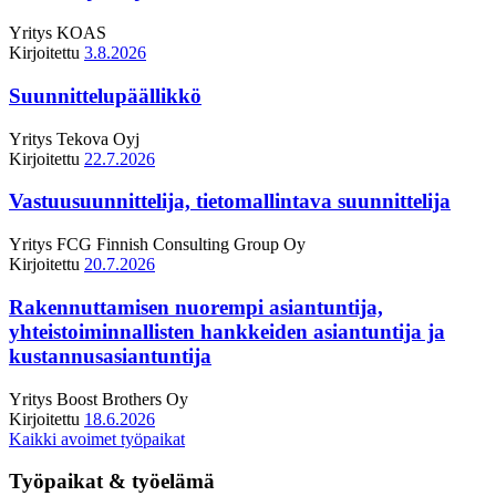
Yritys
KOAS
Kirjoitettu
3.8.2026
Suunnittelupäällikkö
Yritys
Tekova Oyj
Kirjoitettu
22.7.2026
Vastuusuunnittelija, tietomallintava suunnittelija
Yritys
FCG Finnish Consulting Group Oy
Kirjoitettu
20.7.2026
Rakennuttamisen nuorempi asiantuntija,
yhteistoiminnallisten hankkeiden asiantuntija ja
kustannusasiantuntija
Yritys
Boost Brothers Oy
Kirjoitettu
18.6.2026
Kaikki avoimet työpaikat
Työpaikat & työelämä