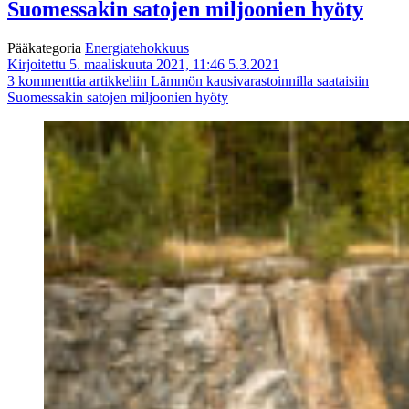
Suomessakin satojen miljoonien hyöty
Pääkategoria
Energiatehokkuus
Kirjoitettu 5. maaliskuuta 2021, 11:46
5.3.2021
3 kommenttia
artikkeliin Lämmön kausivarastoinnilla saataisiin
Suomessakin satojen miljoonien hyöty