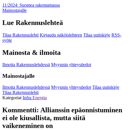
11/2024: Suomea rakentamassa
Mainostajalle
Lue Rakennuslehteä
Tilaa Rakennuslehti
Kirjaudu näköislehteen
Tilaa uutiskirje
RSS-
syöte
Mainosta & ilmoita
Ilmoita Rakennuslehdessä
Myynnin yhteystiedot
Mainostajalle
Ilmoita Rakennuslehdessä
Myynnin yhteystiedot
Tilaa uutiskirje
Tilaa Rakennuslehti
Kategoriat
Infra
Energia
Kommentti: Allianssin epäonnistuminen
ei ole kiusallista, mutta siitä
vaikeneminen on