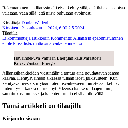
Rakentaminen ja allianssimalli eivät kehity sillä, että ikävistä asioista
vaietaan, vaan sillä, että niistä puhutaan avoimesti
Kirjoittaja
Daniel Wallenius
Kirjoitettu 2. toukokuuta 2024, 6:00
2.5.2024
Tilaajille
Ei kommentteja
artikkeliin Kommentti: Allianssin epäonnistuminen
ei ole kiusallista, mutta siitä vaikeneminen on
Havainnekuva Vantaan Energian kausivarastosta.
Kuva: Vantaan Energia
Allianssihankkeiden viestintälinja tuntuu aina noudattavan samaa
kaavaa. Kehitysvaiheen alkaessa tullaan isosti julkisuuteen. Kun
kehitysvaiheesta siirrytään toteutusvaiheeseen, muistetaan kehua,
miten hyvin kaikki on mennyt. Yleensä hanke on laajentunut,
samoin kustannukset ja kalenteri, mutta ei sillä niin väliä.
Tämä artikkeli on tilaajille
Kirjaudu sisään