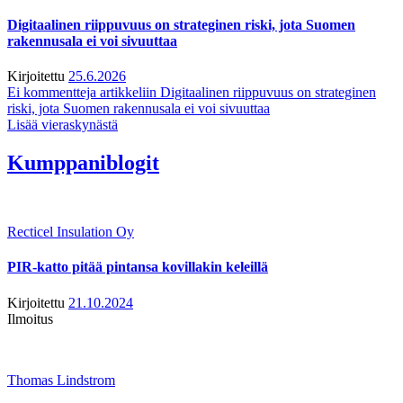
Digitaalinen riippuvuus on strateginen riski, jota Suomen
rakennusala ei voi sivuuttaa
Kirjoitettu
25.6.2026
Ei kommentteja
artikkeliin Digitaalinen riippuvuus on strateginen
riski, jota Suomen rakennusala ei voi sivuuttaa
Lisää vieraskynästä
Kumppaniblogit
Recticel Insulation Oy
PIR-katto pitää pintansa kovillakin keleillä
Kirjoitettu
21.10.2024
Ilmoitus
Thomas Lindstrom