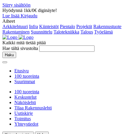
Siirry sisältöön
Hyödynnä 1kk/0€ diginäyte!
Lue lisää
Kirjaudu
Aiheet
Arkkitehtuuri
Infra
Kiinteistöt
Pientalo
Projektit
Rakennustuote
Rakentaminen
Suunnittelu
Talotekniikka
Talous
Työelämä
Kaikki mitä tietää pitää
Hae tältä sivustolta
Haku
Etusivu
100 tuoreinta
Suurimmat
100 tuoreinta
Keskustelut
Näköislehti
Tilaa Rakennuslehti
Uutiskirje
Toimitus
Yhteystiedot