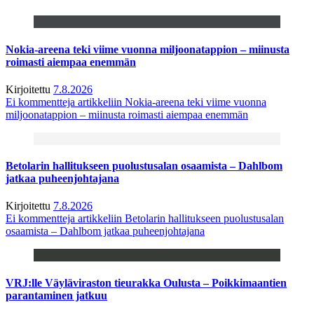
Nokia-areena teki viime vuonna miljoonatappion – miinusta
roimasti aiempaa enemmän
Kirjoitettu
7.8.2026
Ei kommentteja
artikkeliin Nokia-areena teki viime vuonna
miljoonatappion – miinusta roimasti aiempaa enemmän
Betolarin hallitukseen puolustusalan osaamista – Dahlbom
jatkaa puheenjohtajana
Kirjoitettu
7.8.2026
Ei kommentteja
artikkeliin Betolarin hallitukseen puolustusalan
osaamista – Dahlbom jatkaa puheenjohtajana
VRJ:lle Väyläviraston tieurakka Oulusta – Poikkimaantien
parantaminen jatkuu