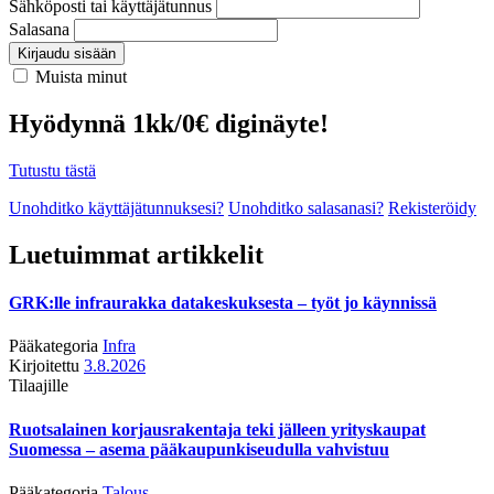
Sähköposti tai käyttäjätunnus
Salasana
Kirjaudu sisään
Muista minut
Hyödynnä 1kk/0€ diginäyte!
Tutustu tästä
Unohditko käyttäjätunnuksesi?
Unohditko salasanasi?
Rekisteröidy
Luetuimmat artikkelit
GRK:lle infraurakka datakeskuksesta – työt jo käynnissä
Pääkategoria
Infra
Kirjoitettu
3.8.2026
Tilaajille
Ruotsalainen korjausrakentaja teki jälleen yrityskaupat
Suomessa – asema pääkaupunkiseudulla vahvistuu
Pääkategoria
Talous