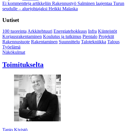
Ei kommentteja
artikkeliin Rakennustyö Salminen laajentaa Turun
seudulle – aluejohtajaksi Heikki Malaska
Uutiset
100 tuoreinta
Arkkitehtuuri
Energiatehokkuus
Infra
Kiinteistöt
Korjausrakentaminen
Koulutus ja tutkimus
Pientalo
Projektit
Rakennustuote
Rakentaminen
Suunnittelu
Talotekniikka
Talous
Työelämä
Näkökulmat
Toimitukselta
Tapio Kivistö