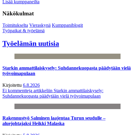
Lisää kumppaneilta
Näkökulmat
Toimitukselta
Vieraskynä
Kumppaniblogit
Työpaikat & työelämä
Työelämän uutisia
Starkin ammattilaiskysely: Suhdannekuopasta päädytään vielä
työvoimapulaan
Kirjoitettu
6.8.2026
Ei kommentteja
artikkeliin Starkin ammattilaiskysely:
Suhdannekuopasta päädytään vielä työvoimapulaan
Rakennustyö Salminen laajentaa Turun seudulle –
aluejohtajaksi Heikki Malaska