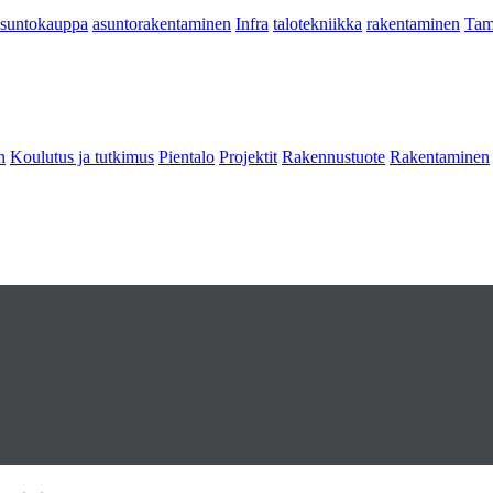
asuntokauppa
asuntorakentaminen
Infra
talotekniikka
rakentaminen
Tam
n
Koulutus ja tutkimus
Pientalo
Projektit
Rakennustuote
Rakentaminen