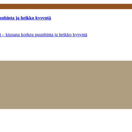
unhinta ja heikko kysyntä
ät – kiusana korkea puunhinta ja heikko kysyntä