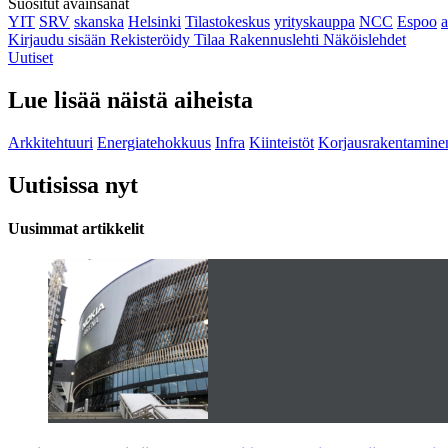
Suositut avainsanat
YIT
SRV
skanska
Helsinki
Tilastokeskus
yrityskauppa
NCC
Espoo
Kirjaudu sisään
Rekisteröidy
Tilaa Rakennuslehti
Näköislehdet
Uutiset
Lue lisää näistä aiheista
Arkkitehtuuri
Energiatehokkuus
Infra
Kiinteistöt
Korjausrakentamine
Uutisissa nyt
Uusimmat artikkelit