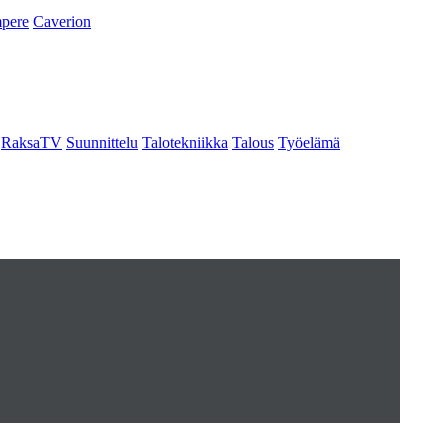
pere
Caverion
RaksaTV
Suunnittelu
Talotekniikka
Talous
Työelämä