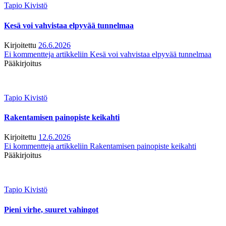
Tapio Kivistö
Kesä voi vahvistaa elpyvää tunnelmaa
Kirjoitettu
26.6.2026
Ei kommentteja
artikkeliin Kesä voi vahvistaa elpyvää tunnelmaa
Pääkirjoitus
Tapio Kivistö
Rakentamisen painopiste keikahti
Kirjoitettu
12.6.2026
Ei kommentteja
artikkeliin Rakentamisen painopiste keikahti
Pääkirjoitus
Tapio Kivistö
Pieni virhe, suuret vahingot