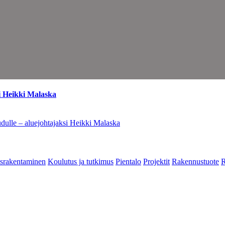
i Heikki Malaska
dulle – aluejohtajaksi Heikki Malaska
srakentaminen
Koulutus ja tutkimus
Pientalo
Projektit
Rakennustuote
R