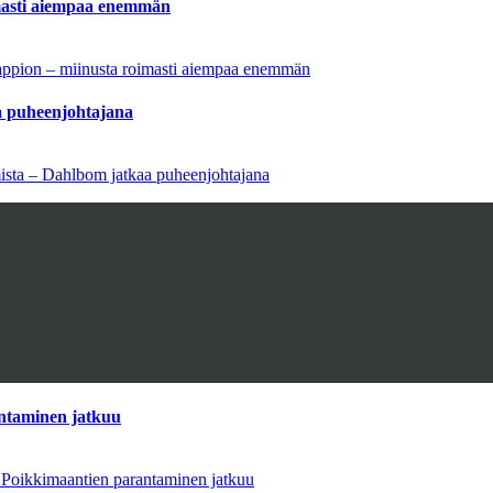
imasti aiempaa enemmän
tappion – miinusta roimasti aiempaa enemmän
aa puheenjohtajana
amista – Dahlbom jatkaa puheenjohtajana
antaminen jatkuu
– Poikkimaantien parantaminen jatkuu