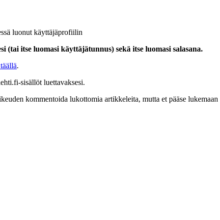
ssä luonut käyttäjäprofiilin
i (tai itse luomasi käyttäjätunnus) sekä itse luomasi salasana.
täällä
.
hti.fi-sisällöt luettavaksesi.
at oikeuden kommentoida lukottomia artikkeleita, mutta et pääse lukemaan l