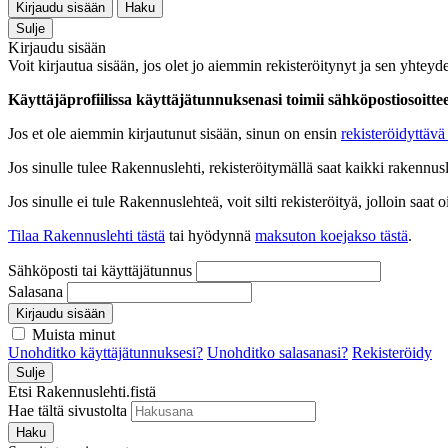
Kirjaudu sisään
Haku
Sulje
Kirjaudu sisään
Voit kirjautua sisään, jos olet jo aiemmin rekisteröitynyt ja sen yhteyde
Käyttäjäprofiilissa käyttäjätunnuksenasi toimii sähköpostiosoittees
Jos et ole aiemmin kirjautunut sisään, sinun on ensin
rekisteröidyttävä 
Jos sinulle tulee Rakennuslehti, rekisteröitymällä saat kaikki rakennusle
Jos sinulle ei tule Rakennuslehteä, voit silti rekisteröityä, jolloin sa
Tilaa Rakennuslehti tästä
tai hyödynnä
maksuton koejakso tästä
.
Sähköposti tai käyttäjätunnus
Salasana
Kirjaudu sisään
Muista minut
Unohditko käyttäjätunnuksesi?
Unohditko salasanasi?
Rekisteröidy
Sulje
Etsi Rakennuslehti.fistä
Hae tältä sivustolta
Haku