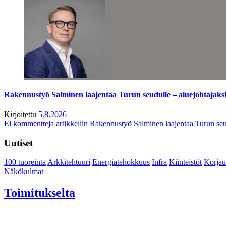
Rakennustyö Salminen laajentaa Turun seudulle – aluejohtajaks
Kirjoitettu
5.8.2026
Ei kommentteja
artikkeliin Rakennustyö Salminen laajentaa Turun seu
Uutiset
100 tuoreinta
Arkkitehtuuri
Energiatehokkuus
Infra
Kiinteistöt
Korjau
Näkökulmat
Toimitukselta