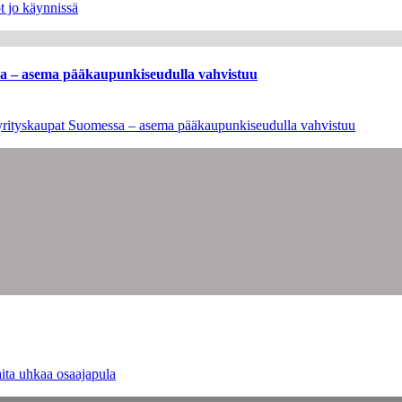
t jo käynnissä
ssa – asema pääkaupunkiseudulla vahvistuu
en yrityskaupat Suomessa – asema pääkaupunkiseudulla vahvistuu
ita uhkaa osaajapula