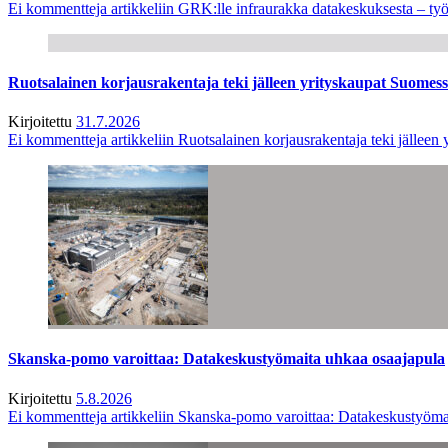
Ei kommentteja
artikkeliin GRK:lle infraurakka datakeskuksesta – työ
Ruotsalainen korjausrakentaja teki jälleen yrityskaupat Suome
Kirjoitettu
31.7.2026
Ei kommentteja
artikkeliin Ruotsalainen korjausrakentaja teki jälle
Skanska-pomo varoittaa: Datakeskustyömaita uhkaa osaajapula
Kirjoitettu
5.8.2026
Ei kommentteja
artikkeliin Skanska-pomo varoittaa: Datakeskustyöma