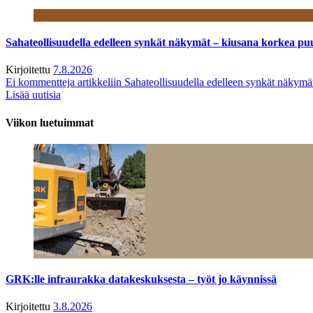
Sahateollisuudella edelleen synkät näkymät – kiusana korkea pu
Kirjoitettu
7.8.2026
Ei kommentteja
artikkeliin Sahateollisuudella edelleen synkät näkym
Lisää uutisia
Viikon luetuimmat
GRK:lle infraurakka datakeskuksesta – työt jo käynnissä
Kirjoitettu
3.8.2026