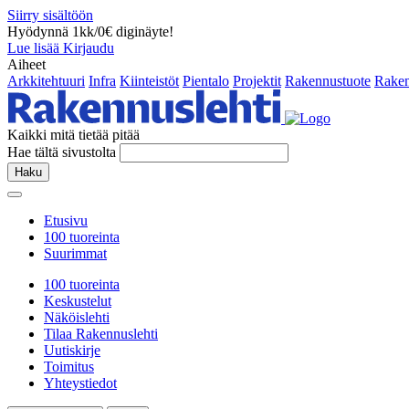
Siirry sisältöön
Hyödynnä 1kk/0€ diginäyte!
Lue lisää
Kirjaudu
Aiheet
Arkkitehtuuri
Infra
Kiinteistöt
Pientalo
Projektit
Rakennustuote
Raken
Kaikki mitä tietää pitää
Hae tältä sivustolta
Haku
Etusivu
100 tuoreinta
Suurimmat
100 tuoreinta
Keskustelut
Näköislehti
Tilaa Rakennuslehti
Uutiskirje
Toimitus
Yhteystiedot