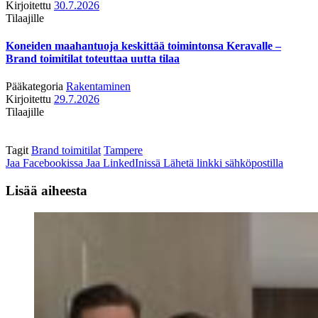
Kirjoitettu
30.7.2026
Tilaajille
Koneiden maahantuoja keskittää toimintonsa Keravalle –
Brand toimitilat toteuttaa uutta tilaa
Pääkategoria
Rakentaminen
Kirjoitettu
29.7.2026
Tilaajille
Tagit
Brand toimitilat
Tampere
Jaa Facebookissa
Jaa LinkedInissä
Lähetä linkki sähköpostilla
Lisää aiheesta