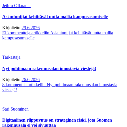
Jethro Ollaranta
Asiantuntijat kehittävät uutta mallia kampusasumiselle
Kirjoitettu
29.6.2026
Ei kommentteja
artikkeliin Asiantuntijat kehittävät uutta mallia
kampusasumiselle
Tarkastaja
Nyt pohtimaan rakennusalan innostavia viestejä!
Kirjoitettu
26.6.2026
8 kommenttia
artikkeliin Nyt pohtimaan rakennusalan innostavia
viestejä!
Sari Suominen
Digitaalinen riippuvuus on strateginen riski, jota Suomen
rakennusala ei voi sivuuttaa