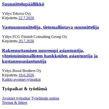
Suunnittelupäällikkö
Yritys
Tekova Oyj
Kirjoitettu
22.7.2026
Vastuusuunnittelija, tietomallintava suunnittelija
Yritys
FCG Finnish Consulting Group Oy
Kirjoitettu
20.7.2026
Rakennuttamisen nuorempi asiantuntija,
yhteistoiminnallisten hankkeiden asiantuntija ja
kustannusasiantuntija
Yritys
Boost Brothers Oy
Kirjoitettu
18.6.2026
Kaikki avoimet työpaikat
Työpaikat & työelämä
Avoimet työpaikat
Työelämän uutisia
Teemat & liitteet