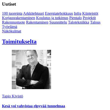
Uutiset
100 tuoreinta
Arkkitehtuuri
Energiatehokkuus
Infra
Kiinteistöt
Korjausrakentaminen
Koulutus ja tutkimus
Pientalo
Projektit
Rakennustuote
Rakentaminen
Suunnittelu
Talotekniikka
Talous
Työelämä
Näkökulmat
Toimitukselta
Tapio Kivistö
Kesä voi vahvistaa elpyvää tunnelmaa