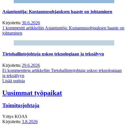
Asiantuntija: Kustannusohjauksen haaste on johtaminen
Kirjoitettu
30.6.2026
1 kommentti
artikkeliin Asiantuntija: Kustannusohjauksen haaste on
johtaminen
Tietohallintojohtaja uskoo teknologiaan ja tekoälyyn
Kirjoitettu
29.6.2026
Ei kommentteja
artikkeliin Tietohallintojohtaja uskoo teknologiaan
ja tekoälyyn
Lisää uutisia
Uusimmat työpaikat
Toimitusjohtaja
Yritys
KOAS
Kirjoitettu
3.8.2026