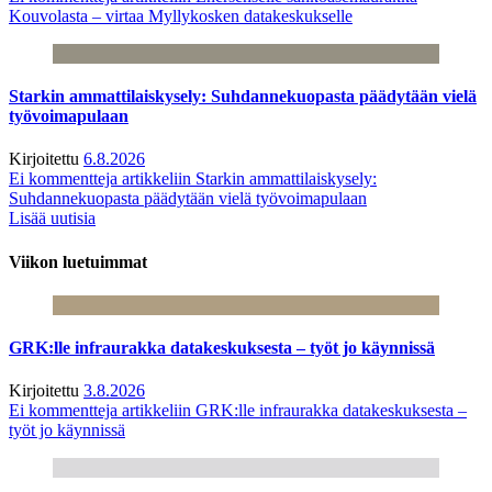
Kouvolasta – virtaa Myllykosken datakeskukselle
Starkin ammattilaiskysely: Suhdannekuopasta päädytään vielä
työvoimapulaan
Kirjoitettu
6.8.2026
Ei kommentteja
artikkeliin Starkin ammattilaiskysely:
Suhdannekuopasta päädytään vielä työvoimapulaan
Lisää uutisia
Viikon luetuimmat
GRK:lle infraurakka datakeskuksesta – työt jo käynnissä
Kirjoitettu
3.8.2026
Ei kommentteja
artikkeliin GRK:lle infraurakka datakeskuksesta –
työt jo käynnissä