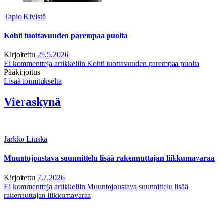
Tapio Kivistö
Kohti tuottavuuden parempaa puolta
Kirjoitettu
29.5.2026
Ei kommentteja
artikkeliin Kohti tuottavuuden parempaa puolta
Pääkirjoitus
Lisää toimitukselta
Vieraskynä
Jarkko Liuska
Muuntojoustava suunnittelu lisää rakennuttajan liikkumavaraa
Kirjoitettu
7.7.2026
Ei kommentteja
artikkeliin Muuntojoustava suunnittelu lisää
rakennuttajan liikkumavaraa