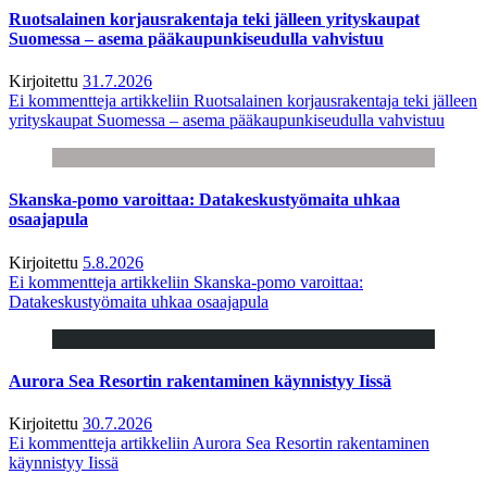
Ruotsalainen korjausrakentaja teki jälleen yrityskaupat
Suomessa – asema pääkaupunkiseudulla vahvistuu
Kirjoitettu
31.7.2026
Ei kommentteja
artikkeliin Ruotsalainen korjausrakentaja teki jälleen
yrityskaupat Suomessa – asema pääkaupunkiseudulla vahvistuu
Skanska-pomo varoittaa: Datakeskustyömaita uhkaa
osaajapula
Kirjoitettu
5.8.2026
Ei kommentteja
artikkeliin Skanska-pomo varoittaa:
Datakeskustyömaita uhkaa osaajapula
Aurora Sea Resortin rakentaminen käynnistyy Iissä
Kirjoitettu
30.7.2026
Ei kommentteja
artikkeliin Aurora Sea Resortin rakentaminen
käynnistyy Iissä