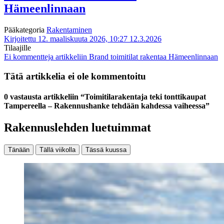
Hämeenlinnaan
Pääkategoria
Rakentaminen
Kirjoitettu 12. maaliskuuta 2026, 10:27
12.3.2026
Tilaajille
Ei kommentteja
artikkeliin Brand toimitilat rakentaa Hämeenlinnaan
Tätä artikkelia ei ole kommentoitu
0 vastausta artikkeliin “Toimitilarakentaja teki tonttikaupat
Tampereella – Rakennushanke tehdään kahdessa vaiheessa”
Rakennuslehden luetuimmat
Tänään
Tällä viikolla
Tässä kuussa