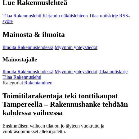
Lue Rakennuslehteä
Tilaa Rakennuslehti
Kirjaudu näköislehteen
Tilaa uutiskirje
RSS-
syöte
Mainosta & ilmoita
Ilmoita Rakennuslehdessä
Myynnin yhteystiedot
Mainostajalle
Ilmoita Rakennuslehdessä
Myynnin yhteystiedot
Tilaa uutiskirje
Tilaa Rakennuslehti
Kategoriat
Rakentaminen
Toimitilarakentaja teki tonttikaupat
Tampereella – Rakennushanke tehdään
kahdessa vaiheessa
Ensimmäisen vaiheen tilat on jo täyteen vuokrattu ja
vuokrasopimukset allekirjoitettu.