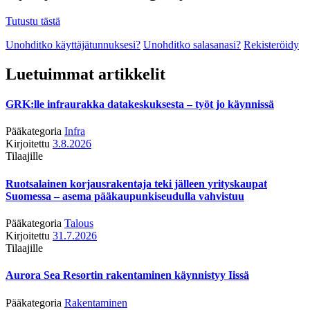
Tutustu tästä
Unohditko käyttäjätunnuksesi?
Unohditko salasanasi?
Rekisteröidy
Luetuimmat artikkelit
GRK:lle infraurakka datakeskuksesta – työt jo käynnissä
Pääkategoria
Infra
Kirjoitettu
3.8.2026
Tilaajille
Ruotsalainen korjausrakentaja teki jälleen yrityskaupat
Suomessa – asema pääkaupunkiseudulla vahvistuu
Pääkategoria
Talous
Kirjoitettu
31.7.2026
Tilaajille
Aurora Sea Resortin rakentaminen käynnistyy Iissä
Pääkategoria
Rakentaminen