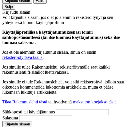
Kirjaudu sisään
Haku
Sulje
Kirjaudu sisään
Voit kirjautua sisään, jos olet jo aiemmin rekisteröitynyt ja sen
yhteydessä luonut käyttäjäprofiilin
Käyttäjäprofiilissa käyttäjätunnuksenasi toimii
sähköpostiosoitteesi (tai itse luomasi käyttäjätunnus) sekä itse
luomasi salasana.
Jos et ole aiemmin kirjautunut sisään, sinun on ensin
rekisteröidyttävä täällä
.
Jos sinulle tulee Rakennuslehti, rekisteröitymällä saat kaikki
rakennuslehti.fi-sisällöt luettavaksesi.
Jos sinulle ei tule Rakennuslehteä, voit silti rekisteröityä, jolloin saat
oikeuden kommentoida lukottomia artikkeleita, mutta et pääse
lukemaan lukittuja artikkeleita.
Tilaa Rakennuslehti tästä
tai hyödynnä
maksuton koejakso tästä
.
Sähköposti tai käyttäjätunnus
Salasana
Kirjaudu sisään