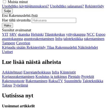
Muista minut
Unohditko käyttäjätunnuksesi?
Unohditko salasanasi?
Rekisteröidy
Sulje
Etsi Rakennuslehti.fistä
Hae tältä sivustolta
Haku
Suositut avainsanat
YIT
SRV
skanska
Helsinki
Tilastokeskus
yrityskauppa
NCC
Espoo
asuntokauppa
asuntorakentaminen
Infra
talotekniikka
rakentaminen
Tampere
Caverion
Kirjaudu sisään
Rekisteröidy
Tilaa Rakennuslehti
Näköislehdet
Uutiset
Lue lisää näistä aiheista
Arkkitehtuuri
Energiatehokkuus
Infra
Kiinteistöt
Korjausrakentaminen
Koulutus ja tutkimus
Pientalo
Projektit
Rakennustuote
Rakentaminen
RaksaTV
Suunnittelu
Talotekniikka
Talous
Työelämä
Uutisissa nyt
Uusimmat artikkelit