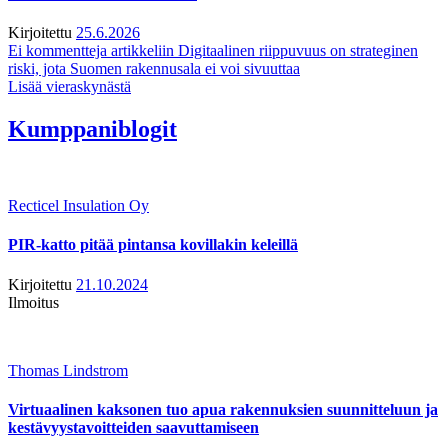
Kirjoitettu
25.6.2026
Ei kommentteja
artikkeliin Digitaalinen riippuvuus on strateginen
riski, jota Suomen rakennusala ei voi sivuuttaa
Lisää vieraskynästä
Kumppaniblogit
Recticel Insulation Oy
PIR-katto pitää pintansa kovillakin keleillä
Kirjoitettu
21.10.2024
Ilmoitus
Thomas Lindstrom
Virtuaalinen kaksonen tuo apua rakennuksien suunnitteluun ja
kestävyystavoitteiden saavuttamiseen