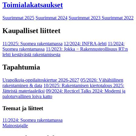
Toimialakatsaukset
Suurimmat 2025
Suurimmat 2024
Suurimmat 2023
Suurimmat 2022
Kaupalliset liitteet
11/2025: Suomea rakentamassa
12/2024: INFRA-lehti
11/2024:
Suomea rakentamassa
11/2023: Jokka − Rakennusteollisuus RT:n
lehti kestävästä rakentamisesta
Tapahtumia
Urapolkuja-oppilaitoskiertue 2026-2027
05/2026: Vähähiilinen
rakentaminen & data
10/2025: Rakentamisen kiertotalous 2025:
Jätteistä materiaaleiksi
09/2024: Recticel Talks 2024: Moderni ja
paloturvallinen loiva katto
Teemat ja liitteet
11/2024: Suomea rakentamassa
Mainostajalle