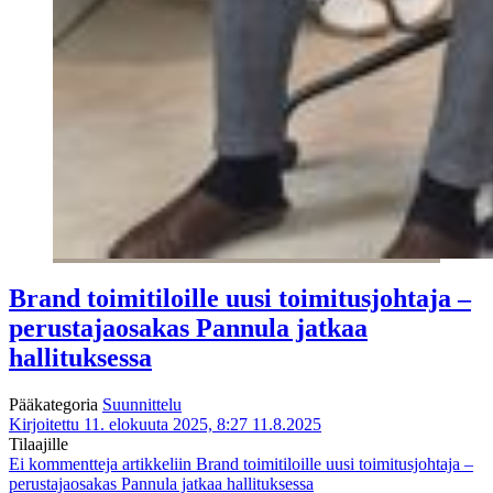
Brand toimitiloille uusi toimitusjohtaja –
perustajaosakas Pannula jatkaa
hallituksessa
Pääkategoria
Suunnittelu
Kirjoitettu 11. elokuuta 2025, 8:27
11.8.2025
Tilaajille
Ei kommentteja
artikkeliin Brand toimitiloille uusi toimitusjohtaja –
perustajaosakas Pannula jatkaa hallituksessa