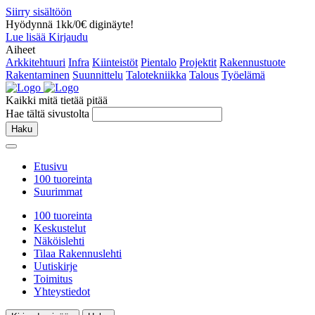
Siirry sisältöön
Hyödynnä 1kk/0€ diginäyte!
Lue lisää
Kirjaudu
Aiheet
Arkkitehtuuri
Infra
Kiinteistöt
Pientalo
Projektit
Rakennustuote
Rakentaminen
Suunnittelu
Talotekniikka
Talous
Työelämä
Kaikki mitä tietää pitää
Hae tältä sivustolta
Haku
Etusivu
100 tuoreinta
Suurimmat
100 tuoreinta
Keskustelut
Näköislehti
Tilaa Rakennuslehti
Uutiskirje
Toimitus
Yhteystiedot