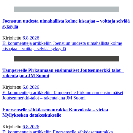
Joensuun uudesta uimahallista kolme kisaajaa – voittaja selviää
syksyllä
Kirjoitettu
6.8.2026
Ei kommentteja
artikkeliin Joensuun uudesta uimahallista kolme
kisaajaa – voittaja selviää syksyllä
Tampereelle Pirkanmaan ensimmäiset Joutsenmerkki-talot –
rakentajana JM Suomi
Kirjoitettu
6.8.2026
Ei kommentteja
artikkeliin Tampereelle Pirkanmaan ensimmäiset
Joutsenmerkki-talot – rakentajana JM Suomi
Enersenselle sähköasemaurakka Kouvolasta – virtaa
Myllykosken datakeskukselle
Kirjoitettu
6.8.2026
Ei kommentteja
artikkeliin Enersenselle sähköasemaurakka