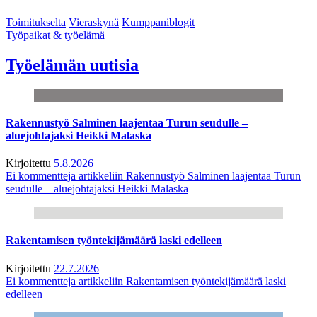
Toimitukselta
Vieraskynä
Kumppaniblogit
Työpaikat & työelämä
Työelämän uutisia
Rakennustyö Salminen laajentaa Turun seudulle –
aluejohtajaksi Heikki Malaska
Kirjoitettu
5.8.2026
Ei kommentteja
artikkeliin Rakennustyö Salminen laajentaa Turun
seudulle – aluejohtajaksi Heikki Malaska
Rakentamisen työntekijämäärä laski edelleen
Kirjoitettu
22.7.2026
Ei kommentteja
artikkeliin Rakentamisen työntekijämäärä laski
edelleen