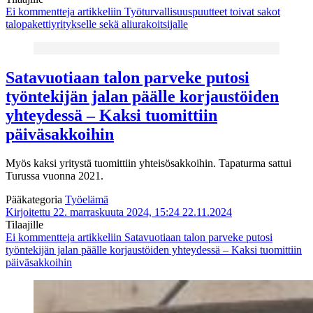
Ei kommentteja
artikkeliin Työturvallisuuspuutteet toivat sakot
talopakettiyritykselle sekä aliurakoitsijalle
Satavuotiaan talon parveke putosi
työntekijän jalan päälle korjaustöiden
yhteydessä – Kaksi tuomittiin
päiväsakkoihin
Myös kaksi yritystä tuomittiin yhteisösakkoihin. Tapaturma sattui
Turussa vuonna 2021.
Pääkategoria
Työelämä
Kirjoitettu 22. marraskuuta 2024, 15:24
22.11.2024
Tilaajille
Ei kommentteja
artikkeliin Satavuotiaan talon parveke putosi
työntekijän jalan päälle korjaustöiden yhteydessä – Kaksi tuomittiin
päiväsakkoihin