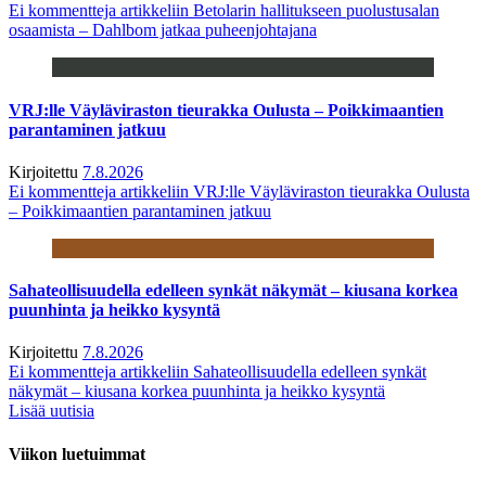
Ei kommentteja
artikkeliin Betolarin hallitukseen puolustusalan
osaamista – Dahlbom jatkaa puheenjohtajana
VRJ:lle Väyläviraston tieurakka Oulusta – Poikkimaantien
parantaminen jatkuu
Kirjoitettu
7.8.2026
Ei kommentteja
artikkeliin VRJ:lle Väyläviraston tieurakka Oulusta
– Poikkimaantien parantaminen jatkuu
Sahateollisuudella edelleen synkät näkymät – kiusana korkea
puunhinta ja heikko kysyntä
Kirjoitettu
7.8.2026
Ei kommentteja
artikkeliin Sahateollisuudella edelleen synkät
näkymät – kiusana korkea puunhinta ja heikko kysyntä
Lisää uutisia
Viikon luetuimmat