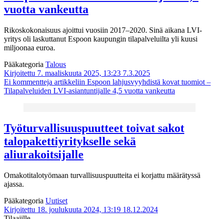
vuotta vankeutta
Rikoskokonaisuus ajoittui vuosiin 2017–2020. Sinä aikana LVI-
yritys oli laskuttanut Espoon kaupungin tilapalveluilta yli kuusi
miljoonaa euroa.
Pääkategoria
Talous
Kirjoitettu 7. maaliskuuta 2025, 13:23
7.3.2025
Ei kommentteja
artikkeliin Espoon lahjusvyyhdistä kovat tuomiot –
Tilapalveluiden LVI-asiantuntijalle 4,5 vuotta vankeutta
Työturvallisuuspuutteet toivat sakot
talopakettiyritykselle sekä
aliurakoitsijalle
Omakotitalotyömaan turvallisuuspuutteita ei korjattu määrätyssä
ajassa.
Pääkategoria
Uutiset
Kirjoitettu 18. joulukuuta 2024, 13:19
18.12.2024
Tilaajille