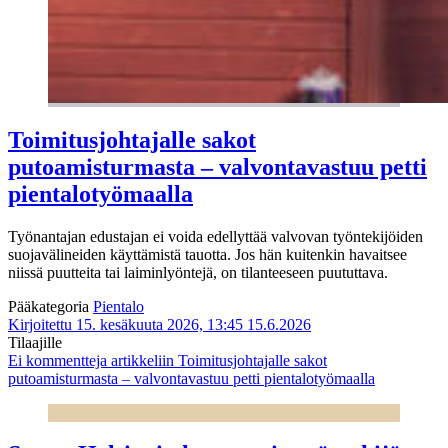
Toimitusjohtajalle sakot
putoamisturmasta – valvontavastuu petti
pientalotyömaalla
Työnantajan edustajan ei voida edellyttää valvovan työntekijöiden
suojavälineiden käyttämistä tauotta. Jos hän kuitenkin havaitsee
niissä puutteita tai laiminlyöntejä, on tilanteeseen puututtava.
Pääkategoria
Pientalo
Kirjoitettu 15. kesäkuuta 2026, 13:45
15.6.2026
Tilaajille
Ei kommentteja
artikkeliin Toimitusjohtajalle sakot
putoamisturmasta – valvontavastuu petti pientalotyömaalla