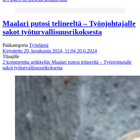
Maalari putosi telineeltä – Työnjohtajalle
sakot työturvallisuusrikoksesta
Pääkategoria
Työelämä
Kirjoitettu 20. kesäkuuta 2024, 11:04
20.6.2024
Tilaajille
2 kommenttia
artikkeliin Maalari putosi telineeltä – Työnjohtajalle
sakot työturvallisuusrikoksesta