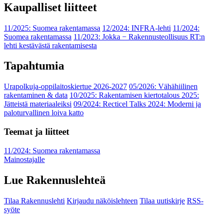
Kaupalliset liitteet
11/2025: Suomea rakentamassa
12/2024: INFRA-lehti
11/2024:
Suomea rakentamassa
11/2023: Jokka − Rakennusteollisuus RT:n
lehti kestävästä rakentamisesta
Tapahtumia
Urapolkuja-oppilaitoskiertue 2026-2027
05/2026: Vähähiilinen
rakentaminen & data
10/2025: Rakentamisen kiertotalous 2025:
Jätteistä materiaaleiksi
09/2024: Recticel Talks 2024: Moderni ja
paloturvallinen loiva katto
Teemat ja liitteet
11/2024: Suomea rakentamassa
Mainostajalle
Lue Rakennuslehteä
Tilaa Rakennuslehti
Kirjaudu näköislehteen
Tilaa uutiskirje
RSS-
syöte