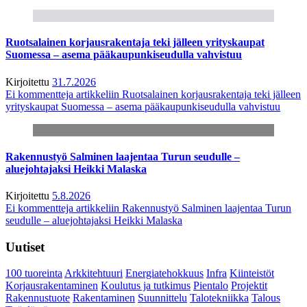
Ruotsalainen korjausrakentaja teki jälleen yrityskaupat
Suomessa – asema pääkaupunkiseudulla vahvistuu
Kirjoitettu
31.7.2026
Ei kommentteja
artikkeliin Ruotsalainen korjausrakentaja teki jälleen
yrityskaupat Suomessa – asema pääkaupunkiseudulla vahvistuu
Rakennustyö Salminen laajentaa Turun seudulle –
aluejohtajaksi Heikki Malaska
Kirjoitettu
5.8.2026
Ei kommentteja
artikkeliin Rakennustyö Salminen laajentaa Turun
seudulle – aluejohtajaksi Heikki Malaska
Uutiset
100 tuoreinta
Arkkitehtuuri
Energiatehokkuus
Infra
Kiinteistöt
Korjausrakentaminen
Koulutus ja tutkimus
Pientalo
Projektit
Rakennustuote
Rakentaminen
Suunnittelu
Talotekniikka
Talous