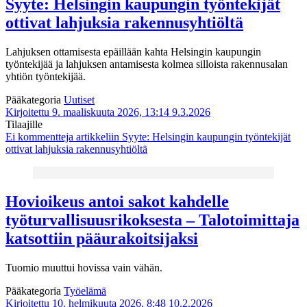
Syyte: Helsingin kaupungin työntekijät
ottivat lahjuksia rakennusyhtiöltä
Lahjuksen ottamisesta epäillään kahta Helsingin kaupungin
työntekijää ja lahjuksen antamisesta kolmea silloista rakennusalan
yhtiön työntekijää.
Pääkategoria
Uutiset
Kirjoitettu 9. maaliskuuta 2026, 13:14
9.3.2026
Tilaajille
Ei kommentteja
artikkeliin Syyte: Helsingin kaupungin työntekijät
ottivat lahjuksia rakennusyhtiöltä
Hovioikeus antoi sakot kahdelle
työturvallisuusrikoksesta – Talotoimittaja
katsottiin pääurakoitsijaksi
Tuomio muuttui hovissa vain vähän.
Pääkategoria
Työelämä
Kirjoitettu 10. helmikuuta 2026, 8:48
10.2.2026