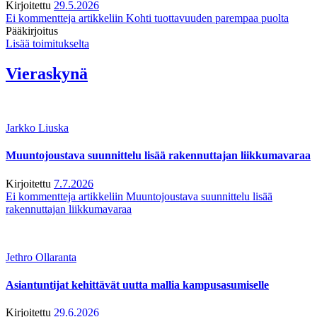
Kirjoitettu
29.5.2026
Ei kommentteja
artikkeliin Kohti tuottavuuden parempaa puolta
Pääkirjoitus
Lisää toimitukselta
Vieraskynä
Jarkko Liuska
Muuntojoustava suunnittelu lisää rakennuttajan liikkumavaraa
Kirjoitettu
7.7.2026
Ei kommentteja
artikkeliin Muuntojoustava suunnittelu lisää
rakennuttajan liikkumavaraa
Jethro Ollaranta
Asiantuntijat kehittävät uutta mallia kampusasumiselle
Kirjoitettu
29.6.2026