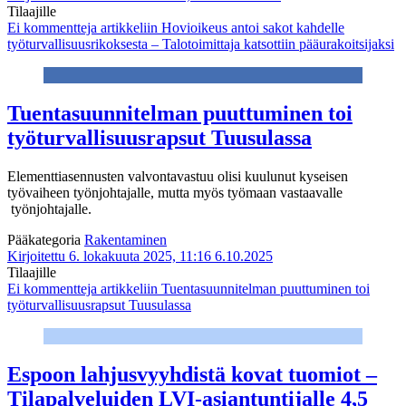
Tilaajille
Ei kommentteja
artikkeliin Hovioikeus antoi sakot kahdelle
työturvallisuusrikoksesta – Talotoimittaja katsottiin pääurakoitsijaksi
Tuentasuunnitelman puuttuminen toi
työturvallisuusrapsut Tuusulassa
Elementtiasennusten valvontavastuu olisi kuulunut kyseisen
työvaiheen työnjohtajalle, mutta myös työmaan vastaavalle
työnjohtajalle.
Pääkategoria
Rakentaminen
Kirjoitettu 6. lokakuuta 2025, 11:16
6.10.2025
Tilaajille
Ei kommentteja
artikkeliin Tuentasuunnitelman puuttuminen toi
työturvallisuusrapsut Tuusulassa
Espoon lahjusvyyhdistä kovat tuomiot –
Tilapalveluiden LVI-asiantuntijalle 4,5