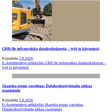
GRK:lle infraurakka datakeskuksesta – työt jo käynnissä
Kirjoitettu
3.8.2026
Ei kommentteja
artikkeliin GRK:lle infraurakka datakeskuksesta –
työt jo käynnissä
Skanska-pomo varoittaa: Datakeskustyömaita uhkaa
osaajapula
Kirjoitettu
5.8.2026
Ei kommentteja
artikkeliin Skanska-pomo varoittaa:
Datakeskustyömaita uhkaa osaajapula