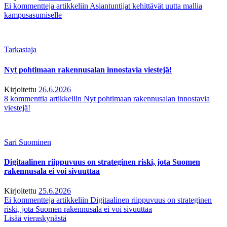
Ei kommentteja
artikkeliin Asiantuntijat kehittävät uutta mallia
kampusasumiselle
Tarkastaja
Nyt pohtimaan rakennusalan innostavia viestejä!
Kirjoitettu
26.6.2026
8 kommenttia
artikkeliin Nyt pohtimaan rakennusalan innostavia
viestejä!
Sari Suominen
Digitaalinen riippuvuus on strateginen riski, jota Suomen
rakennusala ei voi sivuuttaa
Kirjoitettu
25.6.2026
Ei kommentteja
artikkeliin Digitaalinen riippuvuus on strateginen
riski, jota Suomen rakennusala ei voi sivuuttaa
Lisää vieraskynästä