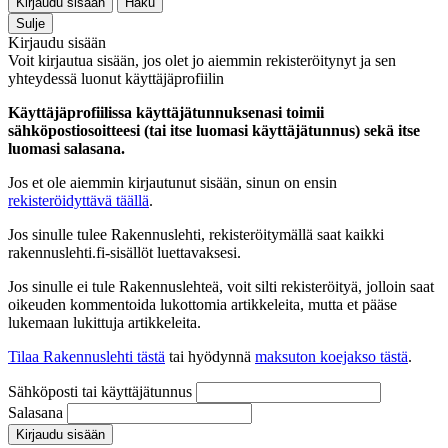
Kirjaudu sisään
Haku
Sulje
Kirjaudu sisään
Voit kirjautua sisään, jos olet jo aiemmin rekisteröitynyt ja sen
yhteydessä luonut käyttäjäprofiilin
Käyttäjäprofiilissa käyttäjätunnuksenasi toimii
sähköpostiosoitteesi (tai itse luomasi käyttäjätunnus) sekä itse
luomasi salasana.
Jos et ole aiemmin kirjautunut sisään, sinun on ensin
rekisteröidyttävä täällä
.
Jos sinulle tulee Rakennuslehti, rekisteröitymällä saat kaikki
rakennuslehti.fi-sisällöt luettavaksesi.
Jos sinulle ei tule Rakennuslehteä, voit silti rekisteröityä, jolloin saat
oikeuden kommentoida lukottomia artikkeleita, mutta et pääse
lukemaan lukittuja artikkeleita.
Tilaa Rakennuslehti tästä
tai hyödynnä
maksuton koejakso tästä
.
Sähköposti tai käyttäjätunnus
Salasana
Kirjaudu sisään