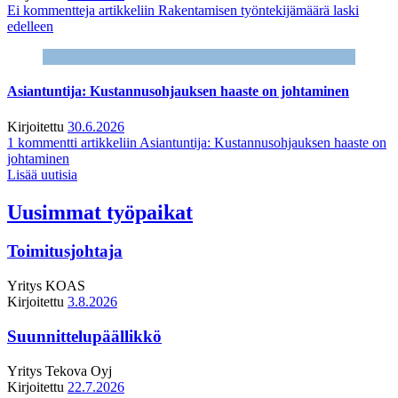
Ei kommentteja
artikkeliin Rakentamisen työntekijämäärä laski
edelleen
Asiantuntija: Kustannusohjauksen haaste on johtaminen
Kirjoitettu
30.6.2026
1 kommentti
artikkeliin Asiantuntija: Kustannusohjauksen haaste on
johtaminen
Lisää uutisia
Uusimmat työpaikat
Toimitusjohtaja
Yritys
KOAS
Kirjoitettu
3.8.2026
Suunnittelupäällikkö
Yritys
Tekova Oyj
Kirjoitettu
22.7.2026