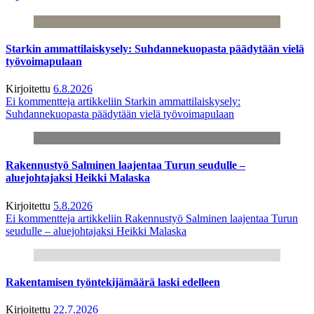
Starkin ammattilaiskysely: Suhdannekuopasta päädytään vielä
työvoimapulaan
Kirjoitettu
6.8.2026
Ei kommentteja
artikkeliin Starkin ammattilaiskysely:
Suhdannekuopasta päädytään vielä työvoimapulaan
Rakennustyö Salminen laajentaa Turun seudulle –
aluejohtajaksi Heikki Malaska
Kirjoitettu
5.8.2026
Ei kommentteja
artikkeliin Rakennustyö Salminen laajentaa Turun
seudulle – aluejohtajaksi Heikki Malaska
Rakentamisen työntekijämäärä laski edelleen
Kirjoitettu
22.7.2026