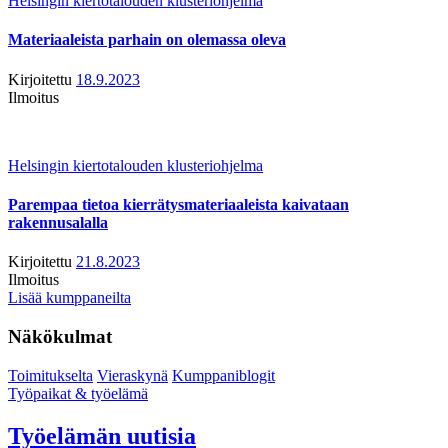
Helsingin kiertotalouden klusteriohjelma
Materiaaleista parhain on olemassa oleva
Kirjoitettu
18.9.2023
Ilmoitus
Helsingin kiertotalouden klusteriohjelma
Parempaa tietoa kierrätysmateriaaleista kaivataan
rakennusalalla
Kirjoitettu
21.8.2023
Ilmoitus
Lisää kumppaneilta
Näkökulmat
Toimitukselta
Vieraskynä
Kumppaniblogit
Työpaikat & työelämä
Työelämän uutisia