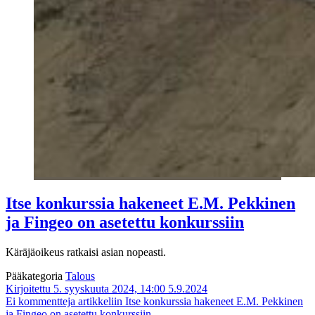
Itse konkurssia hakeneet E.M. Pekkinen
ja Fingeo on asetettu konkurssiin
Käräjäoikeus ratkaisi asian nopeasti.
Pääkategoria
Talous
Kirjoitettu 5. syyskuuta 2024, 14:00
5.9.2024
Ei kommentteja
artikkeliin Itse konkurssia hakeneet E.M. Pekkinen
ja Fingeo on asetettu konkurssiin