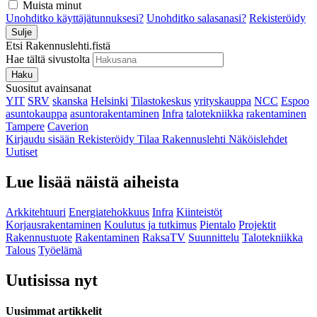
Muista minut
Unohditko käyttäjätunnuksesi?
Unohditko salasanasi?
Rekisteröidy
Sulje
Etsi Rakennuslehti.fistä
Hae tältä sivustolta
Haku
Suositut avainsanat
YIT
SRV
skanska
Helsinki
Tilastokeskus
yrityskauppa
NCC
Espoo
asuntokauppa
asuntorakentaminen
Infra
talotekniikka
rakentaminen
Tampere
Caverion
Kirjaudu sisään
Rekisteröidy
Tilaa Rakennuslehti
Näköislehdet
Uutiset
Lue lisää näistä aiheista
Arkkitehtuuri
Energiatehokkuus
Infra
Kiinteistöt
Korjausrakentaminen
Koulutus ja tutkimus
Pientalo
Projektit
Rakennustuote
Rakentaminen
RaksaTV
Suunnittelu
Talotekniikka
Talous
Työelämä
Uutisissa nyt
Uusimmat artikkelit