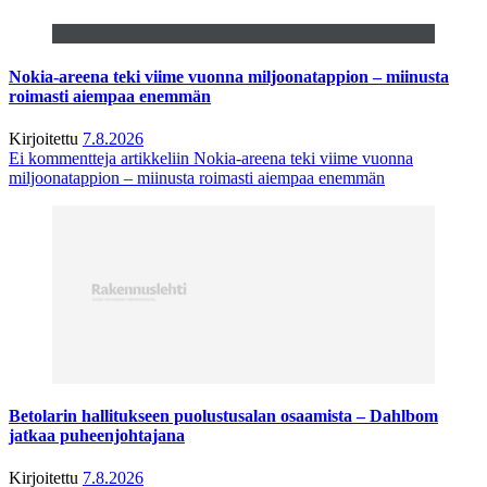
Nokia-areena teki viime vuonna miljoonatappion – miinusta
roimasti aiempaa enemmän
Kirjoitettu
7.8.2026
Ei kommentteja
artikkeliin Nokia-areena teki viime vuonna
miljoonatappion – miinusta roimasti aiempaa enemmän
Betolarin hallitukseen puolustusalan osaamista – Dahlbom
jatkaa puheenjohtajana
Kirjoitettu
7.8.2026