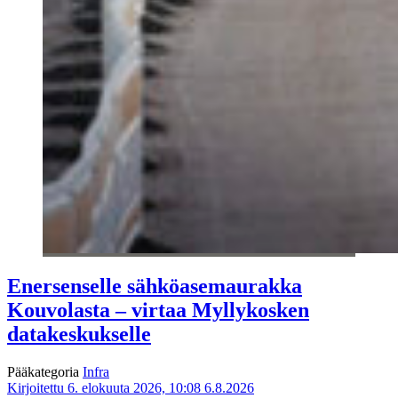
Enersenselle sähköasemaurakka
Kouvolasta – virtaa Myllykosken
datakeskukselle
Pääkategoria
Infra
Kirjoitettu 6. elokuuta 2026, 10:08
6.8.2026