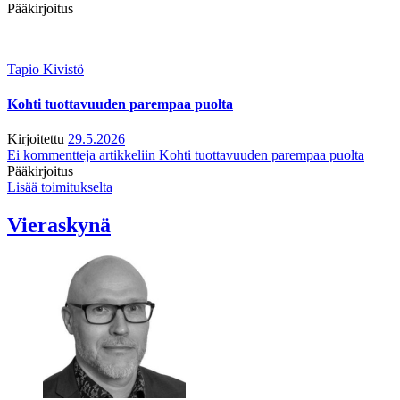
Pääkirjoitus
Tapio Kivistö
Kohti tuottavuuden parempaa puolta
Kirjoitettu
29.5.2026
Ei kommentteja
artikkeliin Kohti tuottavuuden parempaa puolta
Pääkirjoitus
Lisää toimitukselta
Vieraskynä