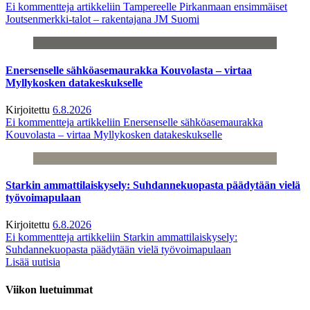
Ei kommentteja
artikkeliin Tampereelle Pirkanmaan ensimmäiset
Joutsenmerkki-talot – rakentajana JM Suomi
Enersenselle sähköasemaurakka Kouvolasta – virtaa
Myllykosken datakeskukselle
Kirjoitettu
6.8.2026
Ei kommentteja
artikkeliin Enersenselle sähköasemaurakka
Kouvolasta – virtaa Myllykosken datakeskukselle
Starkin ammattilaiskysely: Suhdannekuopasta päädytään vielä
työvoimapulaan
Kirjoitettu
6.8.2026
Ei kommentteja
artikkeliin Starkin ammattilaiskysely:
Suhdannekuopasta päädytään vielä työvoimapulaan
Lisää uutisia
Viikon luetuimmat