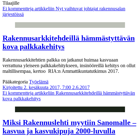
Tilaajille
Ei kommentteja
artikkeliin Nyt vaihtuvat johtajat rakennusalan
järjestöissä
Rakennusarkkitehdeillä hämmästyttävän
kova palkkakehitys
Rakennusarkkitehtien palkka on jatkanut huimaa kasvuaan
verrattuna yleiseen palkkakehitykseen, insinööreillä kehitys on ollut
maltillisempaa, kertoo RIA:n Ammattikuntatutkimus 2017.
Pääkategoria
Työelämä
Kirjoitettu 2. kesäkuuta 2017, 7:00
2.6.2017
Ei kommentteja
artikkeliin Rakennusarkkitehdeillä hämmästyttävän
kova palkkakehitys
Miksi Rakennuslehti myytiin Sanomalle –
kasvua ja kasvukipuja 2000-luvulla