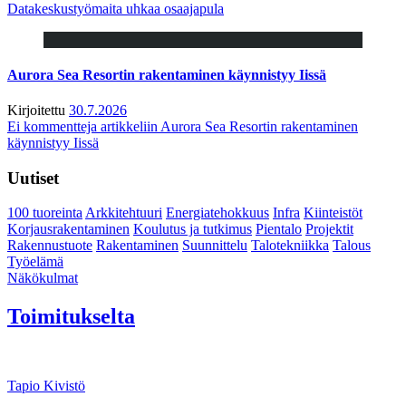
Datakeskustyömaita uhkaa osaajapula
Aurora Sea Resortin rakentaminen käynnistyy Iissä
Kirjoitettu
30.7.2026
Ei kommentteja
artikkeliin Aurora Sea Resortin rakentaminen
käynnistyy Iissä
Uutiset
100 tuoreinta
Arkkitehtuuri
Energiatehokkuus
Infra
Kiinteistöt
Korjausrakentaminen
Koulutus ja tutkimus
Pientalo
Projektit
Rakennustuote
Rakentaminen
Suunnittelu
Talotekniikka
Talous
Työelämä
Näkökulmat
Toimitukselta
Tapio Kivistö