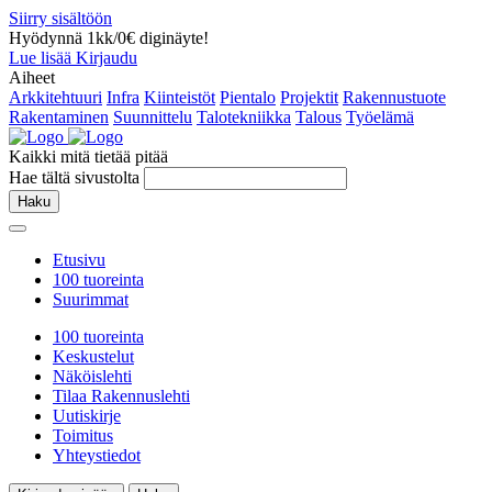
Siirry sisältöön
Hyödynnä 1kk/0€ diginäyte!
Lue lisää
Kirjaudu
Aiheet
Arkkitehtuuri
Infra
Kiinteistöt
Pientalo
Projektit
Rakennustuote
Rakentaminen
Suunnittelu
Talotekniikka
Talous
Työelämä
Kaikki mitä tietää pitää
Hae tältä sivustolta
Haku
Etusivu
100 tuoreinta
Suurimmat
100 tuoreinta
Keskustelut
Näköislehti
Tilaa Rakennuslehti
Uutiskirje
Toimitus
Yhteystiedot