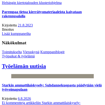
Helsingin kiertotalouden klusteriohjelma
Parempaa tietoa kierrätysmateriaaleista kaivataan
rakennusalalla
Kirjoitettu
21.8.2023
Ilmoitus
Lisää kumppaneilta
Näkökulmat
Toimitukselta
Vieraskynä
Kumppaniblogit
Työpaikat & työelämä
Työelämän uutisia
Starkin ammattilaiskysely: Suhdannekuopasta päädytään vielä
työvoimapulaan
Kirjoitettu
6.8.2026
Ei kommentteja
artikkeliin Starkin ammattilaiskysely: