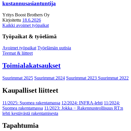
kustannusasiantuntija
Yritys
Boost Brothers Oy
Kirjoitettu
18.6.2026
Kaikki avoimet työpaikat
Työpaikat & työelämä
Avoimet työpaikat
Työelämän uutisia
Teemat & liitteet
Toimialakatsaukset
Suurimmat 2025
Suurimmat 2024
Suurimmat 2023
Suurimmat 2022
Kaupalliset liitteet
11/2025: Suomea rakentamassa
12/2024: INFRA-lehti
11/2024:
Suomea rakentamassa
11/2023: Jokka − Rakennusteollisuus RT:n
lehti kestävästä rakentamisesta
Tapahtumia