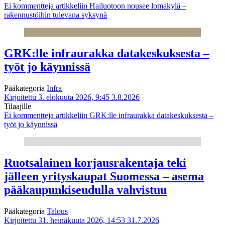
Ei kommentteja
artikkeliin Hailuotoon nousee lomakylä –
rakennustöihin tulevana syksynä
GRK:lle infraurakka datakeskuksesta –
työt jo käynnissä
Pääkategoria
Infra
Kirjoitettu 3. elokuuta 2026, 9:45
3.8.2026
Tilaajille
Ei kommentteja
artikkeliin GRK:lle infraurakka datakeskuksesta –
työt jo käynnissä
Ruotsalainen korjausrakentaja teki
jälleen yrityskaupat Suomessa – asema
pääkaupunkiseudulla vahvistuu
Pääkategoria
Talous
Kirjoitettu 31. heinäkuuta 2026, 14:53
31.7.2026