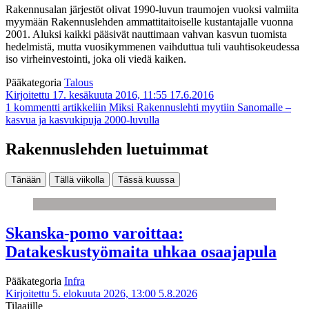
Rakennusalan järjestöt olivat 1990-luvun traumojen vuoksi valmiita
myymään Rakennuslehden ammattitaitoiselle kustantajalle vuonna
2001. Aluksi kaikki pääsivät nauttimaan vahvan kasvun tuomista
hedelmistä, mutta vuosikymmenen vaihduttua tuli vauhtisokeudessa
iso virheinvestointi, joka oli viedä kaiken.
Pääkategoria
Talous
Kirjoitettu 17. kesäkuuta 2016, 11:55
17.6.2016
1 kommentti
artikkeliin Miksi Rakennuslehti myytiin Sanomalle –
kasvua ja kasvukipuja 2000-luvulla
Rakennuslehden luetuimmat
Tänään
Tällä viikolla
Tässä kuussa
Skanska-pomo varoittaa:
Datakeskustyömaita uhkaa osaajapula
Pääkategoria
Infra
Kirjoitettu 5. elokuuta 2026, 13:00
5.8.2026
Tilaajille