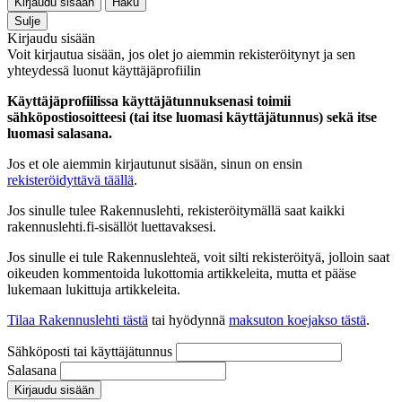
Kirjaudu sisään
Haku
Sulje
Kirjaudu sisään
Voit kirjautua sisään, jos olet jo aiemmin rekisteröitynyt ja sen
yhteydessä luonut käyttäjäprofiilin
Käyttäjäprofiilissa käyttäjätunnuksenasi toimii
sähköpostiosoitteesi (tai itse luomasi käyttäjätunnus) sekä itse
luomasi salasana.
Jos et ole aiemmin kirjautunut sisään, sinun on ensin
rekisteröidyttävä täällä
.
Jos sinulle tulee Rakennuslehti, rekisteröitymällä saat kaikki
rakennuslehti.fi-sisällöt luettavaksesi.
Jos sinulle ei tule Rakennuslehteä, voit silti rekisteröityä, jolloin saat
oikeuden kommentoida lukottomia artikkeleita, mutta et pääse
lukemaan lukittuja artikkeleita.
Tilaa Rakennuslehti tästä
tai hyödynnä
maksuton koejakso tästä
.
Sähköposti tai käyttäjätunnus
Salasana
Kirjaudu sisään