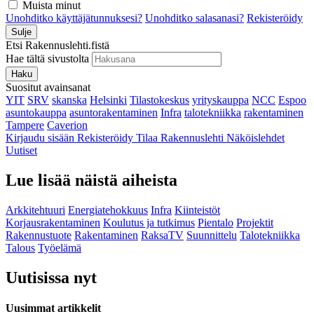
Muista minut
Unohditko käyttäjätunnuksesi?
Unohditko salasanasi?
Rekisteröidy
Sulje
Etsi Rakennuslehti.fistä
Hae tältä sivustolta
Haku
Suositut avainsanat
YIT
SRV
skanska
Helsinki
Tilastokeskus
yrityskauppa
NCC
Espoo
asuntokauppa
asuntorakentaminen
Infra
talotekniikka
rakentaminen
Tampere
Caverion
Kirjaudu sisään
Rekisteröidy
Tilaa Rakennuslehti
Näköislehdet
Uutiset
Lue lisää näistä aiheista
Arkkitehtuuri
Energiatehokkuus
Infra
Kiinteistöt
Korjausrakentaminen
Koulutus ja tutkimus
Pientalo
Projektit
Rakennustuote
Rakentaminen
RaksaTV
Suunnittelu
Talotekniikka
Talous
Työelämä
Uutisissa nyt
Uusimmat artikkelit