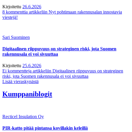
Kirjoitettu
26.6.2026
8 kommenttia
artikkeliin Nyt pohtimaan rakennusalan innostavia
viestejä!
Sari Suominen
Digitaalinen riippuvuus on strateginen riski, jota Suomen
rakennusala ei voi sivuuttaa
Kirjoitettu
25.6.2026
Ei kommentteja
artikkeliin Digitaalinen riippuvuus on strateginen
riski, jota Suomen rakennusala ei voi sivuuttaa
Lisää vieraskynästä
Kumppaniblogit
Recticel Insulation Oy
PIR-katto pitää pintansa kovillakin keleillä