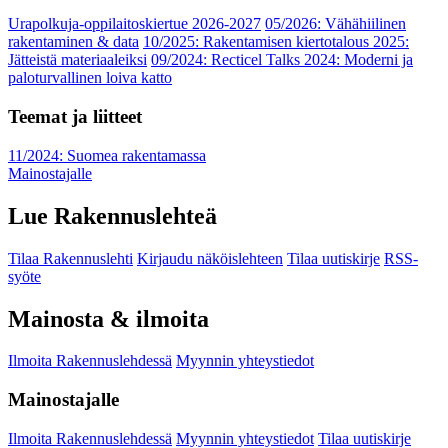
Urapolkuja-oppilaitoskiertue 2026-2027
05/2026: Vähähiilinen
rakentaminen & data
10/2025: Rakentamisen kiertotalous 2025:
Jätteistä materiaaleiksi
09/2024: Recticel Talks 2024: Moderni ja
paloturvallinen loiva katto
Teemat ja liitteet
11/2024: Suomea rakentamassa
Mainostajalle
Lue Rakennuslehteä
Tilaa Rakennuslehti
Kirjaudu näköislehteen
Tilaa uutiskirje
RSS-
syöte
Mainosta & ilmoita
Ilmoita Rakennuslehdessä
Myynnin yhteystiedot
Mainostajalle
Ilmoita Rakennuslehdessä
Myynnin yhteystiedot
Tilaa uutiskirje