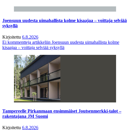
Joensuun uudesta uimahallista kolme kisaajaa – voittaja selviää
syksyllä
Kirjoitettu
6.8.2026
Ei kommentteja
artikkeliin Joensuun uudesta uimahallista kolme
kisaajaa – voittaja selviää syksyllä
Tampereelle Pirkanmaan ensimmäiset Joutsenmerkki-talot –
rakentajana JM Suomi
Kirjoitettu
6.8.2026