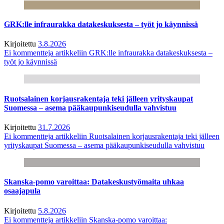
GRK:lle infraurakka datakeskuksesta – työt jo käynnissä
Kirjoitettu
3.8.2026
Ei kommentteja
artikkeliin GRK:lle infraurakka datakeskuksesta –
työt jo käynnissä
Ruotsalainen korjausrakentaja teki jälleen yrityskaupat
Suomessa – asema pääkaupunkiseudulla vahvistuu
Kirjoitettu
31.7.2026
Ei kommentteja
artikkeliin Ruotsalainen korjausrakentaja teki jälleen
yrityskaupat Suomessa – asema pääkaupunkiseudulla vahvistuu
Skanska-pomo varoittaa: Datakeskustyömaita uhkaa
osaajapula
Kirjoitettu
5.8.2026
Ei kommentteja
artikkeliin Skanska-pomo varoittaa: