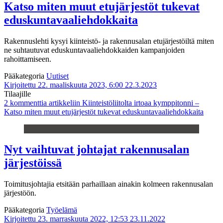
Katso miten muut etujärjestöt tukevat
eduskuntavaaliehdokkaita
Rakennuslehti kysyi kiinteistö- ja rakennusalan etujärjestöiltä miten
ne suhtautuvat eduskuntavaaliehdokkaiden kampanjoiden
rahoittamiseen.
Pääkategoria
Uutiset
Kirjoitettu 22. maaliskuuta 2023, 6:00
22.3.2023
Tilaajille
2 kommenttia
artikkeliin Kiinteistöliitolta irtoaa kymppitonni –
Katso miten muut etujärjestöt tukevat eduskuntavaaliehdokkaita
Nyt vaihtuvat johtajat rakennusalan
järjestöissä
Toimitusjohtajia etsitään parhaillaan ainakin kolmeen rakennusalan
järjestöön.
Pääkategoria
Työelämä
Kirjoitettu 23. marraskuuta 2022, 12:53
23.11.2022