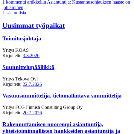
1 kommentti
artikkeliin Asiantuntija: Kustannusohjauksen haaste on
johtaminen
Lisää uutisia
Uusimmat työpaikat
Toimitusjohtaja
Yritys
KOAS
Kirjoitettu
3.8.2026
Suunnittelupäällikkö
Yritys
Tekova Oyj
Kirjoitettu
22.7.2026
Vastuusuunnittelija, tietomallintava suunnittelija
Yritys
FCG Finnish Consulting Group Oy
Kirjoitettu
20.7.2026
Rakennuttamisen nuorempi asiantuntija,
yhteistoiminnallisten hankkeiden asiantuntija ja