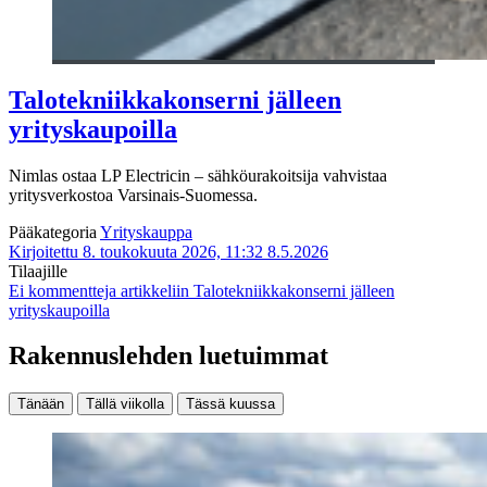
Talotekniikkakonserni jälleen
yrityskaupoilla
Nimlas ostaa LP Electricin – sähköurakoitsija vahvistaa
yritysverkostoa Varsinais-Suomessa.
Pääkategoria
Yrityskauppa
Kirjoitettu 8. toukokuuta 2026, 11:32
8.5.2026
Tilaajille
Ei kommentteja
artikkeliin Talotekniikkakonserni jälleen
yrityskaupoilla
Rakennuslehden luetuimmat
Tänään
Tällä viikolla
Tässä kuussa