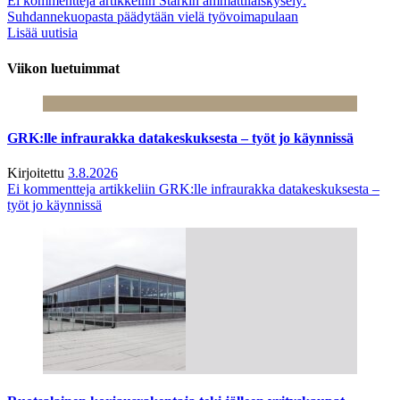
Ei kommentteja
artikkeliin Starkin ammattilaiskysely:
Suhdannekuopasta päädytään vielä työvoimapulaan
Lisää uutisia
Viikon luetuimmat
GRK:lle infraurakka datakeskuksesta – työt jo käynnissä
Kirjoitettu
3.8.2026
Ei kommentteja
artikkeliin GRK:lle infraurakka datakeskuksesta –
työt jo käynnissä