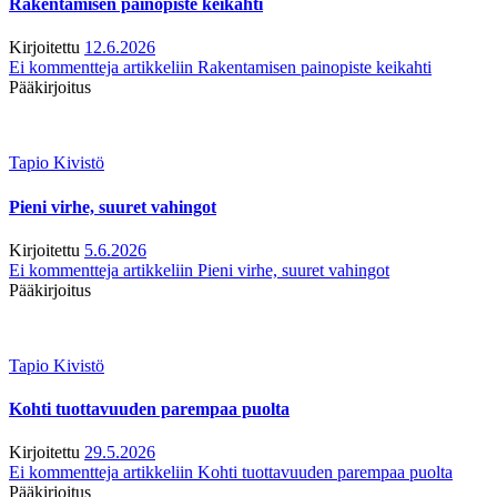
Rakentamisen painopiste keikahti
Kirjoitettu
12.6.2026
Ei kommentteja
artikkeliin Rakentamisen painopiste keikahti
Pääkirjoitus
Tapio Kivistö
Pieni virhe, suuret vahingot
Kirjoitettu
5.6.2026
Ei kommentteja
artikkeliin Pieni virhe, suuret vahingot
Pääkirjoitus
Tapio Kivistö
Kohti tuottavuuden parempaa puolta
Kirjoitettu
29.5.2026
Ei kommentteja
artikkeliin Kohti tuottavuuden parempaa puolta
Pääkirjoitus