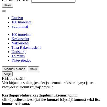
Haku
Etusivu
100 tuoreinta
Suurimmat
100 tuoreinta
Keskustelut
Näköislehti
Tilaa Rakennuslehti
Uutiskirje
Toimitus
Yhteystiedot
Kirjaudu sisään
Haku
Sulje
Kirjaudu sisään
Voit kirjautua sisään, jos olet jo aiemmin rekisteröitynyt ja sen
yhteydessä luonut käyttäjäprofiilin
Käyttäjäprofiilissa käyttäjätunnuksenasi toimii
sähköpostiosoitteesi (tai itse luomasi käyttäjätunnus) sekä itse
luomasi salasana.