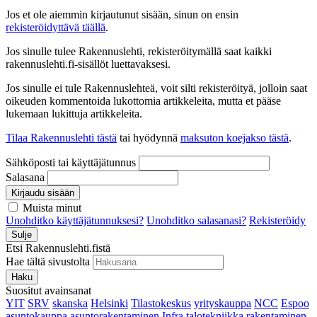
Jos et ole aiemmin kirjautunut sisään, sinun on ensin
rekisteröidyttävä täällä
.
Jos sinulle tulee Rakennuslehti, rekisteröitymällä saat kaikki
rakennuslehti.fi-sisällöt luettavaksesi.
Jos sinulle ei tule Rakennuslehteä, voit silti rekisteröityä, jolloin saat
oikeuden kommentoida lukottomia artikkeleita, mutta et pääse
lukemaan lukittuja artikkeleita.
Tilaa Rakennuslehti tästä
tai hyödynnä
maksuton koejakso tästä
.
Sähköposti tai käyttäjätunnus
Salasana
Kirjaudu sisään
Muista minut
Unohditko käyttäjätunnuksesi?
Unohditko salasanasi?
Rekisteröidy
Sulje
Etsi Rakennuslehti.fistä
Hae tältä sivustolta
Haku
Suositut avainsanat
YIT
SRV
skanska
Helsinki
Tilastokeskus
yrityskauppa
NCC
Espoo
asuntokauppa
asuntorakentaminen
Infra
talotekniikka
rakentaminen