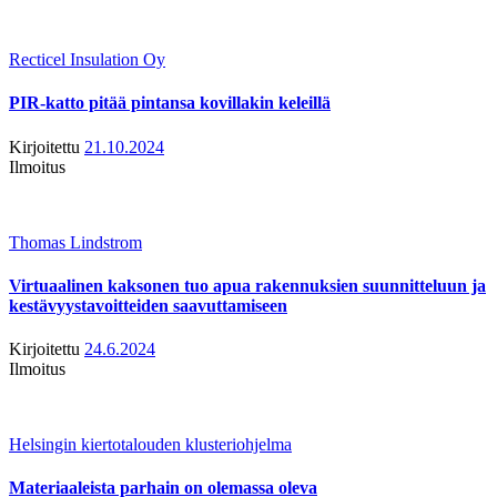
Recticel Insulation Oy
PIR-katto pitää pintansa kovillakin keleillä
Kirjoitettu
21.10.2024
Ilmoitus
Thomas Lindstrom
Virtuaalinen kaksonen tuo apua rakennuksien suunnitteluun ja
kestävyystavoitteiden saavuttamiseen
Kirjoitettu
24.6.2024
Ilmoitus
Helsingin kiertotalouden klusteriohjelma
Materiaaleista parhain on olemassa oleva