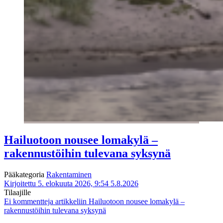
Hailuotoon nousee lomakylä –
rakennustöihin tulevana syksynä
Pääkategoria
Rakentaminen
Kirjoitettu 5. elokuuta 2026, 9:54
5.8.2026
Tilaajille
Ei kommentteja
artikkeliin Hailuotoon nousee lomakylä –
rakennustöihin tulevana syksynä