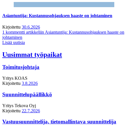
Asiantuntija: Kustannusohjauksen haaste on johtaminen
Kirjoitettu
30.6.2026
1 kommentti
artikkeliin Asiantuntija: Kustannusohjauksen haaste on
johtaminen
Lisää uutisia
Uusimmat työpaikat
Toimitusjohtaja
Yritys
KOAS
Kirjoitettu
3.8.2026
Suunnittelupäällikkö
Yritys
Tekova Oyj
Kirjoitettu
22.7.2026
Vastuusuunnittelija, tietomallintava suunnittelija