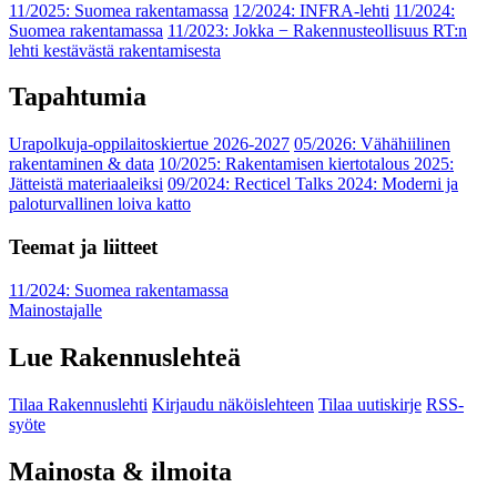
11/2025: Suomea rakentamassa
12/2024: INFRA-lehti
11/2024:
Suomea rakentamassa
11/2023: Jokka − Rakennusteollisuus RT:n
lehti kestävästä rakentamisesta
Tapahtumia
Urapolkuja-oppilaitoskiertue 2026-2027
05/2026: Vähähiilinen
rakentaminen & data
10/2025: Rakentamisen kiertotalous 2025:
Jätteistä materiaaleiksi
09/2024: Recticel Talks 2024: Moderni ja
paloturvallinen loiva katto
Teemat ja liitteet
11/2024: Suomea rakentamassa
Mainostajalle
Lue Rakennuslehteä
Tilaa Rakennuslehti
Kirjaudu näköislehteen
Tilaa uutiskirje
RSS-
syöte
Mainosta & ilmoita