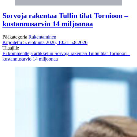
Sorvoja rakentaa Tullin tilat Tornioon –
kustannusarvio 14 miljoonaa
Pääkategoria
Rakentaminen
Kirjoitettu 5. elokuuta 2026, 10:21
5.8.2026
Tilaajille
Ei kommentteja
artikkeliin Sorvoja rakentaa Tullin tilat Tornioon –
kustannusarvio 14 miljoonaa