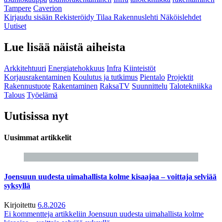
Tampere
Caverion
Kirjaudu sisään
Rekisteröidy
Tilaa Rakennuslehti
Näköislehdet
Uutiset
Lue lisää näistä aiheista
Arkkitehtuuri
Energiatehokkuus
Infra
Kiinteistöt
Korjausrakentaminen
Koulutus ja tutkimus
Pientalo
Projektit
Rakennustuote
Rakentaminen
RaksaTV
Suunnittelu
Talotekniikka
Talous
Työelämä
Uutisissa nyt
Uusimmat artikkelit
Joensuun uudesta uimahallista kolme kisaajaa – voittaja selviää
syksyllä
Kirjoitettu
6.8.2026
Ei kommentteja
artikkeliin Joensuun uudesta uimahallista kolme