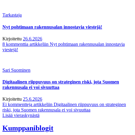
Tarkastaja
Nyt pohtimaan rakennusalan innostavia viestejä!
Kirjoitettu
26.6.2026
8 kommenttia
artikkeliin Nyt pohtimaan rakennusalan innostavia
viestejä!
Sari Suominen
Digitaalinen riippuvuus on strateginen riski, jota Suomen
rakennusala ei voi sivuuttaa
Kirjoitettu
25.6.2026
Ei kommentteja
artikkeliin Digitaalinen riippuvuus on strateginen
riski, jota Suomen rakennusala ei voi sivuuttaa
Lisää vieraskynästä
Kumppaniblogit