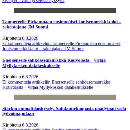
kisaajaa – voittaja selviää syksyllä
Tampereelle Pirkanmaan ensimmäiset Joutsenmerkki-talot –
rakentajana JM Suomi
Kirjoitettu
6.8.2026
Ei kommentteja
artikkeliin Tampereelle Pirkanmaan ensimmäiset
Joutsenmerkki-talot – rakentajana JM Suomi
Enersenselle sähköasemaurakka Kouvolasta – virtaa
Myllykosken datakeskukselle
Kirjoitettu
6.8.2026
Ei kommentteja
artikkeliin Enersenselle sähköasemaurakka
Kouvolasta – virtaa Myllykosken datakeskukselle
Starkin ammattilaiskysely: Suhdannekuopasta päädytään vielä
työvoimapulaan
Kirjoitettu
6.8.2026