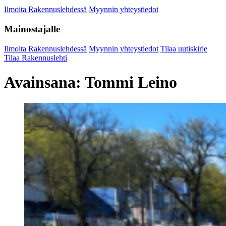
Ilmoita Rakennuslehdessä
Myynnin yhteystiedot
Mainostajalle
Ilmoita Rakennuslehdessä
Myynnin yhteystiedot
Tilaa uutiskirje
Tilaa Rakennuslehti
Avainsana:
Tommi Leino