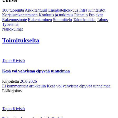
Uutiset
100 tuoreinta
Arkkitehtuuri
Energiatehokkuus
Infra
Kiinteistöt
Korjausrakentaminen
Koulutus ja tutkimus
Pientalo
Projektit
Rakennustuote
Rakentaminen
Suunnittelu
Talotekniikka
Talous
Työelämä
Näkökulmat
Toimitukselta
Tapio Kivistö
Kesä voi vahvistaa elpyvää tunnelmaa
Kirjoitettu
26.6.2026
Ei kommentteja
artikkeliin Kesä voi vahvistaa elpyvää tunnelmaa
Pääkirjoitus
Tapio Kivistö