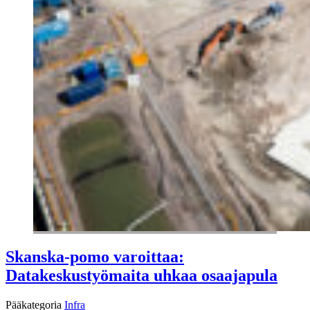
Skanska-pomo varoittaa:
Datakeskustyömaita uhkaa osaajapula
Pääkategoria
Infra