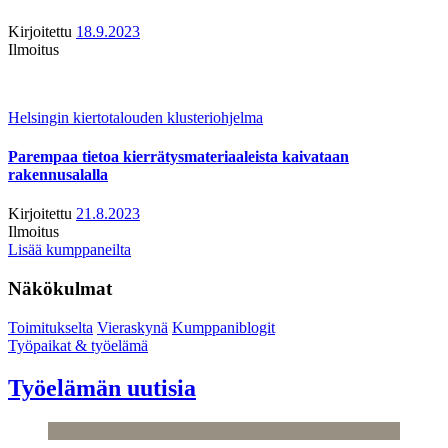
Kirjoitettu
18.9.2023
Ilmoitus
Helsingin kiertotalouden klusteriohjelma
Parempaa tietoa kierrätysmateriaaleista kaivataan
rakennusalalla
Kirjoitettu
21.8.2023
Ilmoitus
Lisää kumppaneilta
Näkökulmat
Toimitukselta
Vieraskynä
Kumppaniblogit
Työpaikat & työelämä
Työelämän uutisia