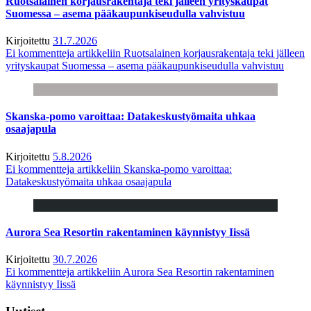
Ruotsalainen korjausrakentaja teki jälleen yrityskaupat
Suomessa – asema pääkaupunkiseudulla vahvistuu
Kirjoitettu
31.7.2026
Ei kommentteja
artikkeliin Ruotsalainen korjausrakentaja teki jälleen
yrityskaupat Suomessa – asema pääkaupunkiseudulla vahvistuu
Skanska-pomo varoittaa: Datakeskustyömaita uhkaa
osaajapula
Kirjoitettu
5.8.2026
Ei kommentteja
artikkeliin Skanska-pomo varoittaa:
Datakeskustyömaita uhkaa osaajapula
Aurora Sea Resortin rakentaminen käynnistyy Iissä
Kirjoitettu
30.7.2026
Ei kommentteja
artikkeliin Aurora Sea Resortin rakentaminen
käynnistyy Iissä