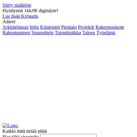
Siirry sisältöön
Hyödynnä 1kk/0€ diginäyte!
Lue lisää
Kirjaudu
Aiheet
Arkkitehtuuri
Infra
Kiinteistöt
Pientalo
Projektit
Rakennustuote
Rakentaminen
Suunnittelu
Talotekniikka
Talous
Työelämä
Kaikki mitä tietää pitää
Hae tältä sivustolta