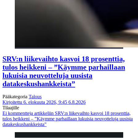
SRV:n liikevaihto kasvoi 18 prosenttia,
tulos heikkeni – ”Käymme parhaillaan
lukuisia neuvotteluja uusista
datakeskushankkeista”
Pääkategoria
Talous
Kirjoitettu 6. elokuuta 2026, 9:45
6.8.2026
Tilaajille
Ei kommentteja
artikkeliin SRV:n liikevaihto kasvoi 18 prosenttia,
tulos heikkeni – ”Käymme parhaillaan lukuisia neuvotteluja uusista
datakeskushankkeista”