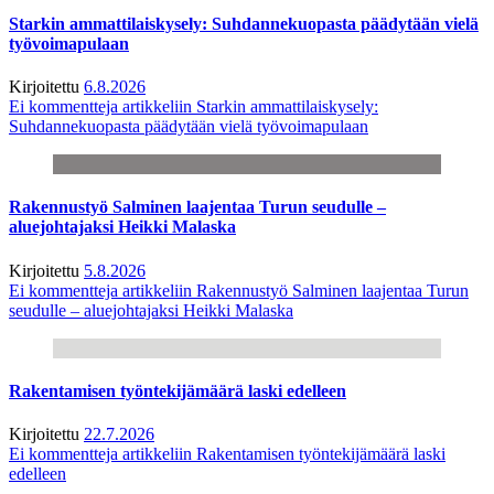
Starkin ammattilaiskysely: Suhdannekuopasta päädytään vielä
työvoimapulaan
Kirjoitettu
6.8.2026
Ei kommentteja
artikkeliin Starkin ammattilaiskysely:
Suhdannekuopasta päädytään vielä työvoimapulaan
Rakennustyö Salminen laajentaa Turun seudulle –
aluejohtajaksi Heikki Malaska
Kirjoitettu
5.8.2026
Ei kommentteja
artikkeliin Rakennustyö Salminen laajentaa Turun
seudulle – aluejohtajaksi Heikki Malaska
Rakentamisen työntekijämäärä laski edelleen
Kirjoitettu
22.7.2026
Ei kommentteja
artikkeliin Rakentamisen työntekijämäärä laski
edelleen