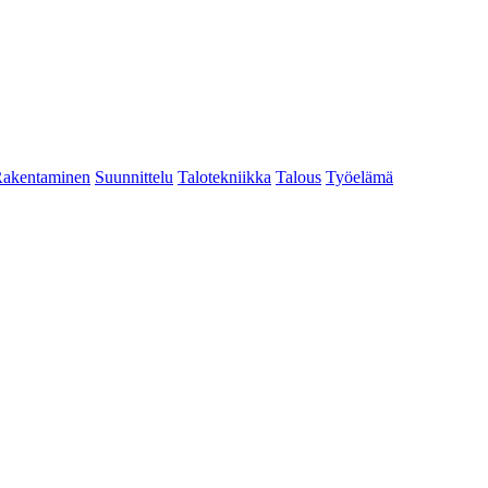
akentaminen
Suunnittelu
Talotekniikka
Talous
Työelämä