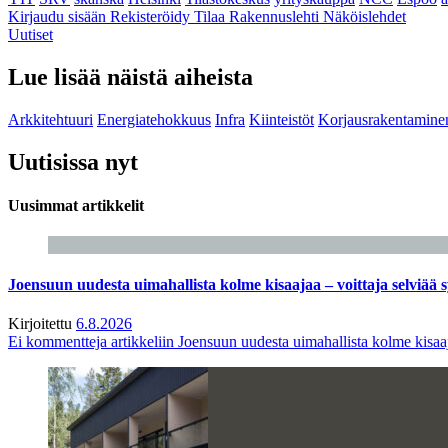
Kirjaudu sisään
Rekisteröidy
Tilaa Rakennuslehti
Näköislehdet
Uutiset
Lue lisää näistä aiheista
Arkkitehtuuri
Energiatehokkuus
Infra
Kiinteistöt
Korjausrakentamine
Uutisissa nyt
Uusimmat artikkelit
Joensuun uudesta uimahallista kolme kisaajaa – voittaja selviää s
Kirjoitettu
6.8.2026
Ei kommentteja
artikkeliin Joensuun uudesta uimahallista kolme kisaaj