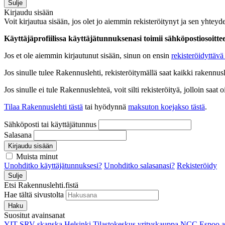
Sulje
Kirjaudu sisään
Voit kirjautua sisään, jos olet jo aiemmin rekisteröitynyt ja sen yhteyde
Käyttäjäprofiilissa käyttäjätunnuksenasi toimii sähköpostiosoittees
Jos et ole aiemmin kirjautunut sisään, sinun on ensin
rekisteröidyttävä 
Jos sinulle tulee Rakennuslehti, rekisteröitymällä saat kaikki rakennusle
Jos sinulle ei tule Rakennuslehteä, voit silti rekisteröityä, jolloin sa
Tilaa Rakennuslehti tästä
tai hyödynnä
maksuton koejakso tästä
.
Sähköposti tai käyttäjätunnus
Salasana
Kirjaudu sisään
Muista minut
Unohditko käyttäjätunnuksesi?
Unohditko salasanasi?
Rekisteröidy
Sulje
Etsi Rakennuslehti.fistä
Hae tältä sivustolta
Haku
Suositut avainsanat
YIT
SRV
skanska
Helsinki
Tilastokeskus
yrityskauppa
NCC
Espoo