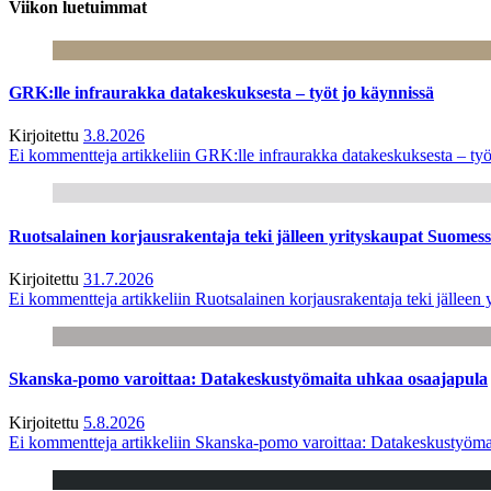
Viikon luetuimmat
GRK:lle infraurakka datakeskuksesta – työt jo käynnissä
Kirjoitettu
3.8.2026
Ei kommentteja
artikkeliin GRK:lle infraurakka datakeskuksesta – työ
Ruotsalainen korjausrakentaja teki jälleen yrityskaupat Suome
Kirjoitettu
31.7.2026
Ei kommentteja
artikkeliin Ruotsalainen korjausrakentaja teki jälle
Skanska-pomo varoittaa: Datakeskustyömaita uhkaa osaajapula
Kirjoitettu
5.8.2026
Ei kommentteja
artikkeliin Skanska-pomo varoittaa: Datakeskustyöma