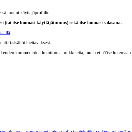
ssä luonut käyttäjäprofiilin
i (tai itse luomasi käyttäjätunnus) sekä itse luomasi salasana.
täällä
.
hti.fi-sisällöt luettavaksesi.
at oikeuden kommentoida lukottomia artikkeleita, mutta et pääse lukemaan l
asuntokauppa
asuntorakentaminen
Infra
talotekniikka
rakentaminen
Tam