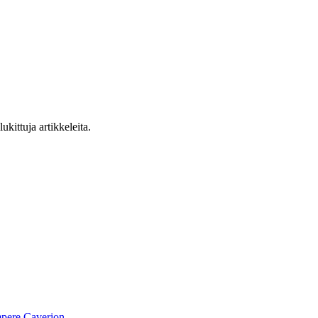
ukittuja artikkeleita.
pere
Caverion