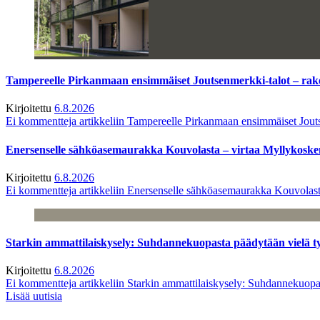
Tampereelle Pirkanmaan ensimmäiset Joutsenmerkki-talot – ra
Kirjoitettu
6.8.2026
Ei kommentteja
artikkeliin Tampereelle Pirkanmaan ensimmäiset Jout
Enersenselle sähköasemaurakka Kouvolasta – virtaa Myllykoske
Kirjoitettu
6.8.2026
Ei kommentteja
artikkeliin Enersenselle sähköasemaurakka Kouvolast
Starkin ammattilaiskysely: Suhdannekuopasta päädytään vielä 
Kirjoitettu
6.8.2026
Ei kommentteja
artikkeliin Starkin ammattilaiskysely: Suhdannekuop
Lisää uutisia