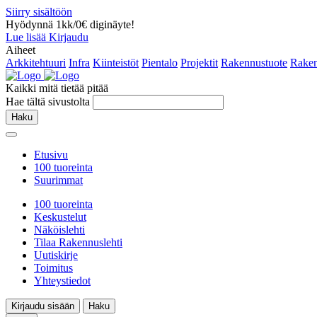
Siirry sisältöön
Hyödynnä 1kk/0€ diginäyte!
Lue lisää
Kirjaudu
Aiheet
Arkkitehtuuri
Infra
Kiinteistöt
Pientalo
Projektit
Rakennustuote
Raken
Kaikki mitä tietää pitää
Hae tältä sivustolta
Haku
Etusivu
100 tuoreinta
Suurimmat
100 tuoreinta
Keskustelut
Näköislehti
Tilaa Rakennuslehti
Uutiskirje
Toimitus
Yhteystiedot
Kirjaudu sisään
Haku