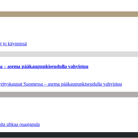
t jo käynnissä
ssa – asema pääkaupunkiseudulla vahvistuu
en yrityskaupat Suomessa – asema pääkaupunkiseudulla vahvistuu
ita uhkaa osaajapula