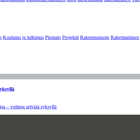
n
Koulutus ja tutkimus
Pientalo
Projektit
Rakennustuote
Rakentaminen
yksyllä
aa – voittaja selviää syksyllä