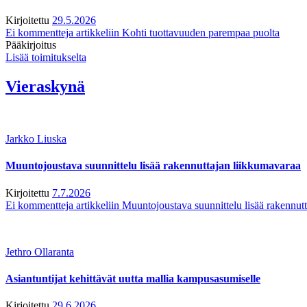
Kirjoitettu
29.5.2026
Ei kommentteja
artikkeliin Kohti tuottavuuden parempaa puolta
Pääkirjoitus
Lisää toimitukselta
Vieraskynä
Jarkko Liuska
Muuntojoustava suunnittelu lisää rakennuttajan liikkumavaraa
Kirjoitettu
7.7.2026
Ei kommentteja
artikkeliin Muuntojoustava suunnittelu lisää rakennut
Jethro Ollaranta
Asiantuntijat kehittävät uutta mallia kampusasumiselle
Kirjoitettu
29.6.2026