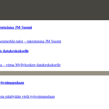
kentajana JM Suomi
senmerkki-talot – rakentajana JM Suomi
n datakeskukselle
a – virtaa Myllykosken datakeskukselle
työvoimapulaan
asta päädytään vielä työvoimapulaan