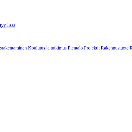
tyy Iissä
srakentaminen
Koulutus ja tutkimus
Pientalo
Projektit
Rakennustuote
R