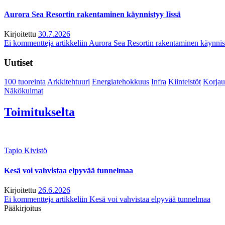
Aurora Sea Resortin rakentaminen käynnistyy Iissä
Kirjoitettu
30.7.2026
Ei kommentteja
artikkeliin Aurora Sea Resortin rakentaminen käynnis
Uutiset
100 tuoreinta
Arkkitehtuuri
Energiatehokkuus
Infra
Kiinteistöt
Korjau
Näkökulmat
Toimitukselta
Tapio Kivistö
Kesä voi vahvistaa elpyvää tunnelmaa
Kirjoitettu
26.6.2026
Ei kommentteja
artikkeliin Kesä voi vahvistaa elpyvää tunnelmaa
Pääkirjoitus