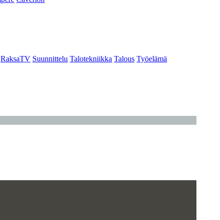
RaksaTV
Suunnittelu
Talotekniikka
Talous
Työelämä