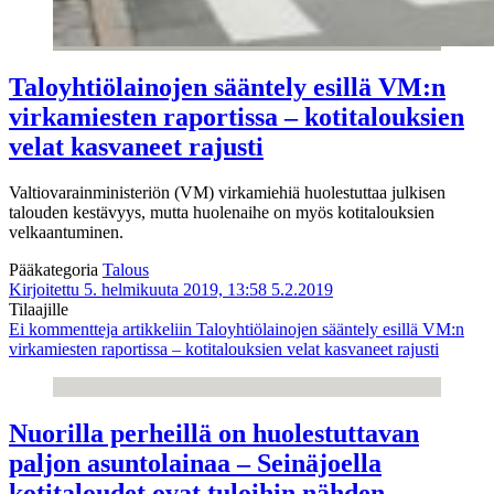
Taloyhtiölainojen sääntely esillä VM:n
virkamiesten raportissa – kotitalouksien
velat kasvaneet rajusti
Valtiovarainministeriön (VM) virkamiehiä huolestuttaa julkisen
talouden kestävyys, mutta huolenaihe on myös kotitalouksien
velkaantuminen.
Pääkategoria
Talous
Kirjoitettu 5. helmikuuta 2019, 13:58
5.2.2019
Tilaajille
Ei kommentteja
artikkeliin Taloyhtiölainojen sääntely esillä VM:n
virkamiesten raportissa – kotitalouksien velat kasvaneet rajusti
Nuorilla perheillä on huolestuttavan
paljon asuntolainaa – Seinäjoella
kotitaloudet ovat tuloihin nähden