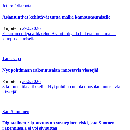
Jethro Ollaranta
Asiantuntijat kehittävät uutta mallia kampusasumiselle
Kirjoitettu
29.6.2026
Ei kommentteja
artikkeliin Asiantuntijat kehittävät uutta mallia
kampusasumiselle
Tarkastaja
Nyt pohtimaan rakennusalan innostavia viestejä!
Kirjoitettu
26.6.2026
8 kommenttia
artikkeliin Nyt pohtimaan rakennusalan innostavia
viestejä!
Sari Suominen
Digitaalinen riippuvuus on strateginen riski, jota Suomen
rakennusala ei voi sivuuttaa