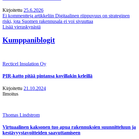
Kirjoitettu
25.6.2026
Ei kommentteja
artikkeliin Digitaalinen riippuvuus on strateginen
riski, jota Suomen rakennusala ei voi sivuuttaa
Lisää vieraskynästä
Kumppaniblogit
Recticel Insulation Oy
PIR-katto pitää pintansa kovillakin keleillä
Kirjoitettu
21.10.2024
Ilmoitus
Thomas Lindstrom
Virtuaalinen kaksonen tuo apua rakennuksien suunnitteluun ja
kestävyystavoitteiden saavuttamiseen