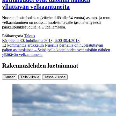
yllättävän velkaantuneita
Nuorten kotitalouksien (viitehenkilö alle 34 vuotta) asunto- ja muu
velkaantuminen on noussut huolestuttavalle tasolle erityisesti
pääkaupunkiseudulla ja Uudellamaalla.
Pääkategoria
Talous
Kirjoitettu 30. huhtikuuta 2018, 6:00
30.4.2018
12 kommenttia
artikkeliin Nuorilla perheillä on huolestuttavan
paljon asuntolainaa – Seinäjoella kotitaloudet ovat tuloihin nähden
yllättävän velkaantuneita
Rakennuslehden luetuimmat
Tänään
Tällä viikolla
Tässä kuussa