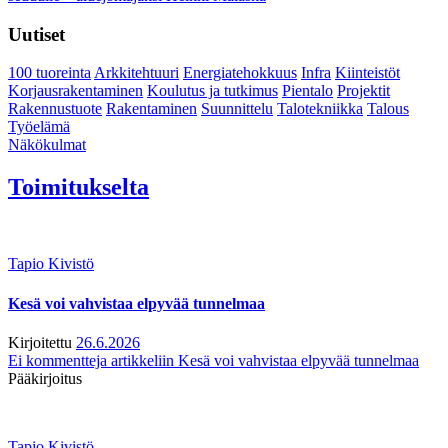
Uutiset
100 tuoreinta
Arkkitehtuuri
Energiatehokkuus
Infra
Kiinteistöt
Korjausrakentaminen
Koulutus ja tutkimus
Pientalo
Projektit
Rakennustuote
Rakentaminen
Suunnittelu
Talotekniikka
Talous
Työelämä
Näkökulmat
Toimitukselta
Tapio Kivistö
Kesä voi vahvistaa elpyvää tunnelmaa
Kirjoitettu
26.6.2026
Ei kommentteja
artikkeliin Kesä voi vahvistaa elpyvää tunnelmaa
Pääkirjoitus
Tapio Kivistö