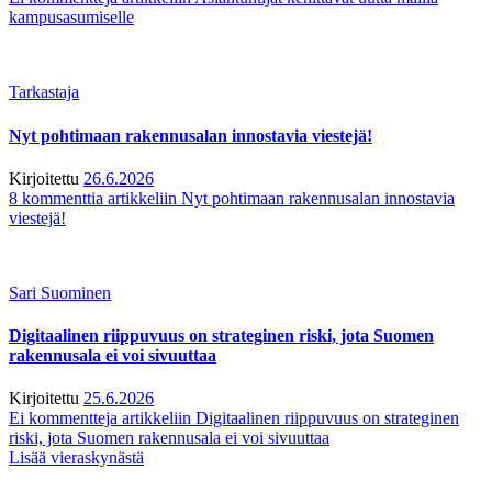
kampusasumiselle
Tarkastaja
Nyt pohtimaan rakennusalan innostavia viestejä!
Kirjoitettu
26.6.2026
8 kommenttia
artikkeliin Nyt pohtimaan rakennusalan innostavia
viestejä!
Sari Suominen
Digitaalinen riippuvuus on strateginen riski, jota Suomen
rakennusala ei voi sivuuttaa
Kirjoitettu
25.6.2026
Ei kommentteja
artikkeliin Digitaalinen riippuvuus on strateginen
riski, jota Suomen rakennusala ei voi sivuuttaa
Lisää vieraskynästä