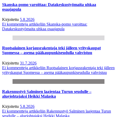
Skanska-pomo varoittaa: Datakeskustyömaita uhkaa
osaajapula
Kirjoitettu
5.8.2026
Ei kommentteja
artikkeliin Skanska-pomo varoittaa:
Datakeskustyömaita uhkaa osaajapula
Ruotsalainen korjausrakentaja teki jälleen yrityskaupat
Suomessa – asema pääkaupunkiseudulla vahvistuu
Kirjoitettu
31.7.2026
Ei kommentteja
artikkeliin Ruotsalainen korjausrakentaja teki jälleen
yrityskaupat Suomessa – asema pääkaupunkiseudulla vahvistuu
Rakennustyö Salminen laajentaa Turun seudulle –
aluejohtajaksi Heikki Malaska
Kirjoitettu
5.8.2026
Ei kommentteja
artikkeliin Rakennustyö Salminen laajentaa Turun
seudulle – aluejohtajaksi Heikki Malaska