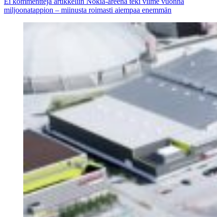
Ei kommentteja
artikkeliin Nokia-areena teki viime vuonna
miljoonatappion – miinusta roimasti aiempaa enemmän