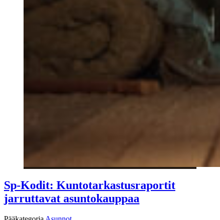
Sp-Kodit: Kuntotarkastusraportit
jarruttavat asuntokauppaa
Pääkategoria
Asunnot