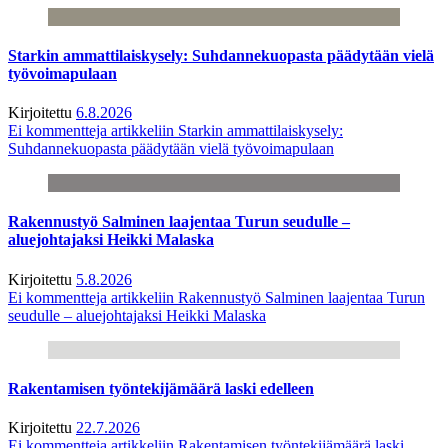
Starkin ammattilaiskysely: Suhdannekuopasta päädytään vielä
työvoimapulaan
Kirjoitettu
6.8.2026
Ei kommentteja
artikkeliin Starkin ammattilaiskysely:
Suhdannekuopasta päädytään vielä työvoimapulaan
Rakennustyö Salminen laajentaa Turun seudulle –
aluejohtajaksi Heikki Malaska
Kirjoitettu
5.8.2026
Ei kommentteja
artikkeliin Rakennustyö Salminen laajentaa Turun
seudulle – aluejohtajaksi Heikki Malaska
Rakentamisen työntekijämäärä laski edelleen
Kirjoitettu
22.7.2026
Ei kommentteja
artikkeliin Rakentamisen työntekijämäärä laski