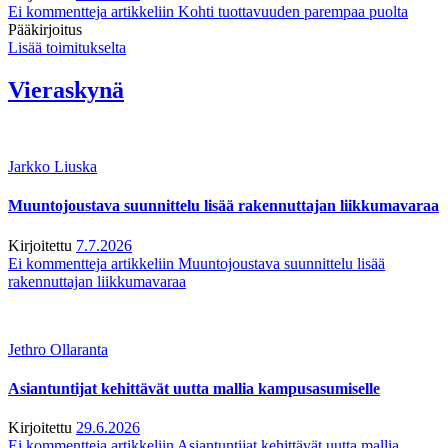
Ei kommentteja
artikkeliin Kohti tuottavuuden parempaa puolta
Pääkirjoitus
Lisää toimitukselta
Vieraskynä
Jarkko Liuska
Muuntojoustava suunnittelu lisää rakennuttajan liikkumavaraa
Kirjoitettu
7.7.2026
Ei kommentteja
artikkeliin Muuntojoustava suunnittelu lisää
rakennuttajan liikkumavaraa
Jethro Ollaranta
Asiantuntijat kehittävät uutta mallia kampusasumiselle
Kirjoitettu
29.6.2026
Ei kommentteja
artikkeliin Asiantuntijat kehittävät uutta mallia