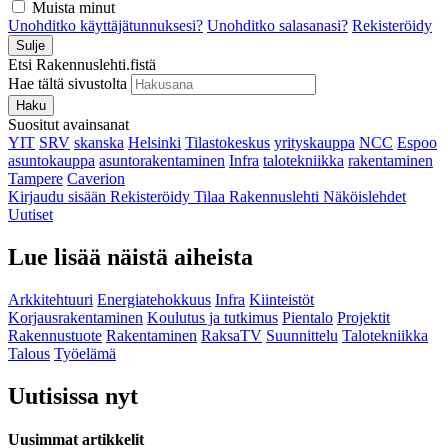
Muista minut
Unohditko käyttäjätunnuksesi?
Unohditko salasanasi?
Rekisteröidy
Sulje
Etsi Rakennuslehti.fistä
Hae tältä sivustolta
Haku
Suositut avainsanat
YIT
SRV
skanska
Helsinki
Tilastokeskus
yrityskauppa
NCC
Espoo
asuntokauppa
asuntorakentaminen
Infra
talotekniikka
rakentaminen
Tampere
Caverion
Kirjaudu sisään
Rekisteröidy
Tilaa Rakennuslehti
Näköislehdet
Uutiset
Lue lisää näistä aiheista
Arkkitehtuuri
Energiatehokkuus
Infra
Kiinteistöt
Korjausrakentaminen
Koulutus ja tutkimus
Pientalo
Projektit
Rakennustuote
Rakentaminen
RaksaTV
Suunnittelu
Talotekniikka
Talous
Työelämä
Uutisissa nyt
Uusimmat artikkelit