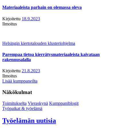
Materiaaleista parhain on olemassa oleva
Kirjoitettu
18.9.2023
Ilmoitus
Helsingin kiertotalouden klusteriohjelma
Parempaa tietoa kierrätysmateriaaleista kaivataan
rakennusalalla
Kirjoitettu
21.8.2023
Ilmoitus
Lisää kumppaneilta
Näkökulmat
Toimitukselta
Vieraskynä
Kumppaniblogit
Työpaikat & työelämä
Työelämän uutisia