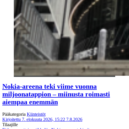
Nokia-areena teki viime vuonna
miljoonatappion – miinusta roimasti
aiempaa enemmän
Pääkategoria
Kiinteistöt
Kirjoitettu 7. elokuuta 2026, 15:22
7.8.2026
Tilaajille