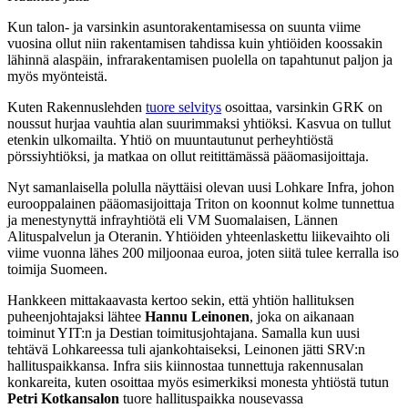
Kun talon- ja varsinkin asuntorakentamisessa on suunta viime
vuosina ollut niin rakentamisen tahdissa kuin yhtiöiden koossakin
lähinnä alaspäin, infrarakentamisen puolella on tapahtunut paljon ja
myös myönteistä.
Kuten Rakennuslehden
tuore selvitys
osoittaa, varsinkin GRK on
noussut hurjaa vauhtia alan suurimmaksi yhtiöksi. Kasvua on tullut
etenkin ulkomailta. Yhtiö on muuntautunut perheyhtiöstä
pörssiyhtiöksi, ja matkaa on ollut reitittämässä pääomasijoittaja.
Nyt samanlaisella polulla näyttäisi olevan uusi Lohkare Infra, johon
eurooppalainen pääomasijoittaja Triton on koonnut kolme tunnettua
ja menestynyttä infrayhtiötä eli VM Suomalaisen, Lännen
Alituspalvelun ja Oteranin. Yhtiöiden yhteenlaskettu liikevaihto oli
viime vuonna lähes 200 miljoonaa euroa, joten siitä tulee kerralla iso
toimija Suomeen.
Hankkeen mittakaavasta kertoo sekin, että yhtiön hallituksen
puheenjohtajaksi lähtee
Hannu Leinonen
, joka on aikanaan
toiminut YIT:n ja Destian toimitusjohtajana. Samalla kun uusi
tehtävä Lohkareessa tuli ajankohtaiseksi, Leinonen jätti SRV:n
hallituspaikkansa. Infra siis kiinnostaa tunnettuja rakennusalan
konkareita, kuten osoittaa myös esimerkiksi monesta yhtiöstä tutun
Petri Kotkansalon
tuore hallituspaikka nousevassa