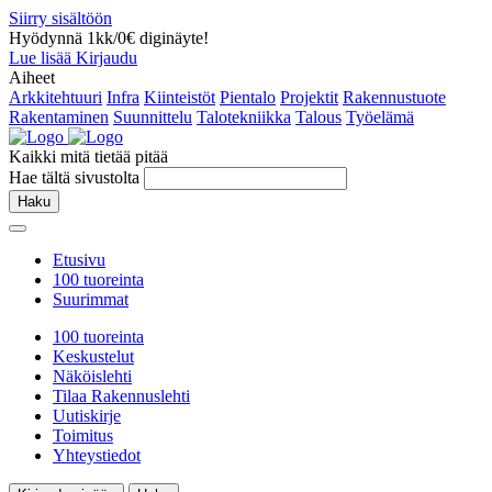
Siirry sisältöön
Hyödynnä 1kk/0€ diginäyte!
Lue lisää
Kirjaudu
Aiheet
Arkkitehtuuri
Infra
Kiinteistöt
Pientalo
Projektit
Rakennustuote
Rakentaminen
Suunnittelu
Talotekniikka
Talous
Työelämä
Kaikki mitä tietää pitää
Hae tältä sivustolta
Haku
Etusivu
100 tuoreinta
Suurimmat
100 tuoreinta
Keskustelut
Näköislehti
Tilaa Rakennuslehti
Uutiskirje
Toimitus
Yhteystiedot