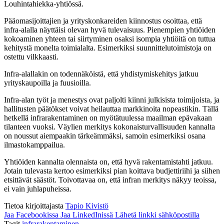
Louhintahiekka-yhtiössä.
Pääomasijoittajien ja yrityskonkareiden kiinnostus osoittaa, että
infra-alalla näyttäisi olevan hyvä tulevaisuus. Pienempien yhtiöiden
kokoaminen yhteen tai siirtyminen osaksi isompia yhtiöitä on tuttua
kehitystä monelta toimialalta. Esimerkiksi suunnittelutoimistoja on
ostettu vilkkaasti.
Infra-alallakin on todennäköistä, että yhdistymiskehitys jatkuu
yrityskaupoilla ja fuusioilla.
Infra-alan työt ja menestys ovat paljolti kiinni julkisista toimijoista, ja
hallitusten päätökset voivat heilauttaa markkinoita nopeastikin. Tällä
hetkellä infrarakentaminen on myötätuulessa maailman epävakaan
tilanteen vuoksi. Väylien merkitys kokonaisturvallisuuden kannalta
on noussut aiempaakin tärkeämmäksi, samoin esimerkiksi osana
ilmastokamppailua.
Yhtiöiden kannalta olennaista on, että hyvä rakentamistahti jatkuu.
Jotain tulevasta kertoo esimerkiksi pian koittava budjettiriihi ja siihen
etsittävät säästöt. Toivottavaa on, että infran merkitys näkyy teoissa,
ei vain juhlapuheissa.
Tietoa kirjoittajasta
Tapio Kivistö
Jaa Facebookissa
Jaa LinkedInissä
Lähetä linkki sähköpostilla
Tagit
infrarakentaminen