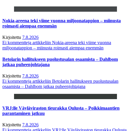
Nokia-areena teki viime vuonna miljoonatappion – miinusta
roimasti aiempaa enemmän
Kirjoitettu
7.8.2026
Ei kommentteja
artikkeliin Nokia-areena teki viime vuonna
miljoonatappion – miinusta roimasti aiempaa enemmän
Betolarin hallitukseen puolustusalan osaamista – Dahlbom
jatkaa puheenjohtajana
Kirjoitettu
7.8.2026
Ei kommentteja
artikkeliin Betolarin hallitukseen puolustusalan
osaamista – Dahlbom jatkaa puheenjohtajana
VRJ:lle Väyläviraston tieurakka Oulusta – Poikkimaantien
parantaminen jatkuu
Kirjoitettu
7.8.2026
Ei kommentteja
artikkeliin VRJ:lle Väyläviraston tieurakka Oulusta