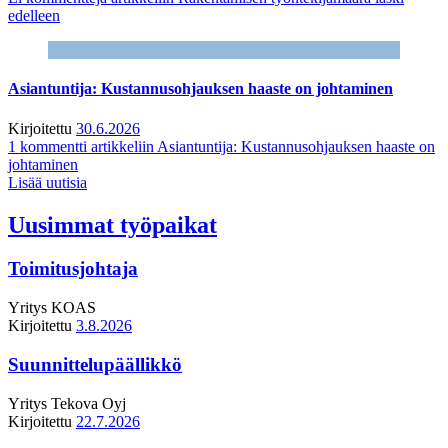
edelleen
Asiantuntija: Kustannusohjauksen haaste on johtaminen
Kirjoitettu
30.6.2026
1 kommentti
artikkeliin Asiantuntija: Kustannusohjauksen haaste on
johtaminen
Lisää uutisia
Uusimmat työpaikat
Toimitusjohtaja
Yritys
KOAS
Kirjoitettu
3.8.2026
Suunnittelupäällikkö
Yritys
Tekova Oyj
Kirjoitettu
22.7.2026