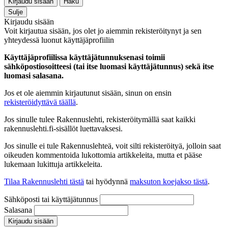
Kirjaudu sisään
Haku
Sulje
Kirjaudu sisään
Voit kirjautua sisään, jos olet jo aiemmin rekisteröitynyt ja sen
yhteydessä luonut käyttäjäprofiilin
Käyttäjäprofiilissa käyttäjätunnuksenasi toimii
sähköpostiosoitteesi (tai itse luomasi käyttäjätunnus) sekä itse
luomasi salasana.
Jos et ole aiemmin kirjautunut sisään, sinun on ensin
rekisteröidyttävä täällä
.
Jos sinulle tulee Rakennuslehti, rekisteröitymällä saat kaikki
rakennuslehti.fi-sisällöt luettavaksesi.
Jos sinulle ei tule Rakennuslehteä, voit silti rekisteröityä, jolloin saat
oikeuden kommentoida lukottomia artikkeleita, mutta et pääse
lukemaan lukittuja artikkeleita.
Tilaa Rakennuslehti tästä
tai hyödynnä
maksuton koejakso tästä
.
Sähköposti tai käyttäjätunnus
Salasana
Kirjaudu sisään