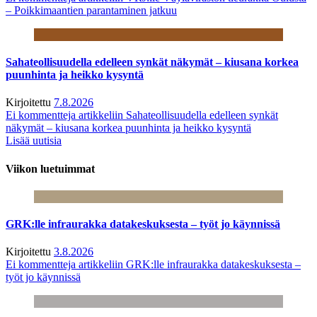
– Poikkimaantien parantaminen jatkuu
Sahateollisuudella edelleen synkät näkymät – kiusana korkea
puunhinta ja heikko kysyntä
Kirjoitettu
7.8.2026
Ei kommentteja
artikkeliin Sahateollisuudella edelleen synkät
näkymät – kiusana korkea puunhinta ja heikko kysyntä
Lisää uutisia
Viikon luetuimmat
GRK:lle infraurakka datakeskuksesta – työt jo käynnissä
Kirjoitettu
3.8.2026
Ei kommentteja
artikkeliin GRK:lle infraurakka datakeskuksesta –
työt jo käynnissä