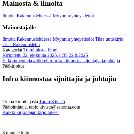
Mainosta & ilmoita
Ilmoita Rakennuslehdessä
Myynnin yhteystiedot
Mainostajalle
Ilmoita Rakennuslehdessä
Myynnin yhteystiedot
Tilaa uutiskirje
Tilaa Rakennuslehti
Kategoriat
Toimituksen blogi
Kirjoitettu 22. elokuuta 2025, 8:35
22.8.2025
Ei kommentteja
artikkeliin Infra kiinnostaa sijoittajia ja johtajia
Pääkirjoitus
Infra kiinnostaa sijoittajia ja johtajia
Tietoa kirjoittajasta
Tapio Kivistö
Päätoimittaja, tapio.kivisto@sanoma.com
Kaikki kirjoittajan kirjoitukset
Kuuntele juttu