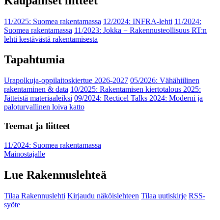
Kaupalliset liitteet
11/2025: Suomea rakentamassa
12/2024: INFRA-lehti
11/2024:
Suomea rakentamassa
11/2023: Jokka − Rakennusteollisuus RT:n
lehti kestävästä rakentamisesta
Tapahtumia
Urapolkuja-oppilaitoskiertue 2026-2027
05/2026: Vähähiilinen
rakentaminen & data
10/2025: Rakentamisen kiertotalous 2025:
Jätteistä materiaaleiksi
09/2024: Recticel Talks 2024: Moderni ja
paloturvallinen loiva katto
Teemat ja liitteet
11/2024: Suomea rakentamassa
Mainostajalle
Lue Rakennuslehteä
Tilaa Rakennuslehti
Kirjaudu näköislehteen
Tilaa uutiskirje
RSS-
syöte