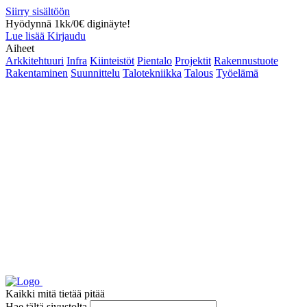
Siirry sisältöön
Hyödynnä 1kk/0€ diginäyte!
Lue lisää
Kirjaudu
Aiheet
Arkkitehtuuri
Infra
Kiinteistöt
Pientalo
Projektit
Rakennustuote
Rakentaminen
Suunnittelu
Talotekniikka
Talous
Työelämä
Kaikki mitä tietää pitää
Hae tältä sivustolta