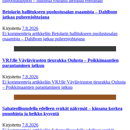
miljoonatappion – miinusta roimasti aiempaa enemmän
Betolarin hallitukseen puolustusalan osaamista – Dahlbom
jatkaa puheenjohtajana
Kirjoitettu
7.8.2026
Ei kommentteja
artikkeliin Betolarin hallitukseen puolustusalan
osaamista – Dahlbom jatkaa puheenjohtajana
VRJ:lle Väyläviraston tieurakka Oulusta – Poikkimaantien
parantaminen jatkuu
Kirjoitettu
7.8.2026
Ei kommentteja
artikkeliin VRJ:lle Väyläviraston tieurakka Oulusta
– Poikkimaantien parantaminen jatkuu
Sahateollisuudella edelleen synkät näkymät – kiusana korkea
puunhinta ja heikko kysyntä
Kirjoitettu
7.8.2026