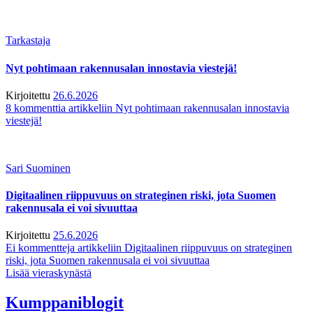
Tarkastaja
Nyt pohtimaan rakennusalan innostavia viestejä!
Kirjoitettu
26.6.2026
8 kommenttia
artikkeliin Nyt pohtimaan rakennusalan innostavia
viestejä!
Sari Suominen
Digitaalinen riippuvuus on strateginen riski, jota Suomen
rakennusala ei voi sivuuttaa
Kirjoitettu
25.6.2026
Ei kommentteja
artikkeliin Digitaalinen riippuvuus on strateginen
riski, jota Suomen rakennusala ei voi sivuuttaa
Lisää vieraskynästä
Kumppaniblogit