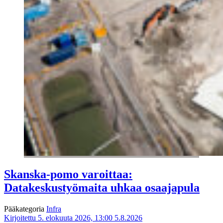
Skanska-pomo varoittaa:
Datakeskustyömaita uhkaa osaajapula
Pääkategoria
Infra
Kirjoitettu 5. elokuuta 2026, 13:00
5.8.2026