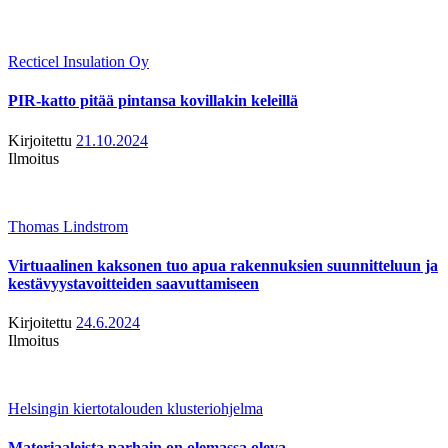
Recticel Insulation Oy
PIR-katto pitää pintansa kovillakin keleillä
Kirjoitettu
21.10.2024
Ilmoitus
Thomas Lindstrom
Virtuaalinen kaksonen tuo apua rakennuksien suunnitteluun ja
kestävyystavoitteiden saavuttamiseen
Kirjoitettu
24.6.2024
Ilmoitus
Helsingin kiertotalouden klusteriohjelma
Materiaaleista parhain on olemassa oleva