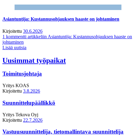
Asiantuntija: Kustannusohjauksen haaste on johtaminen
Kirjoitettu
30.6.2026
1 kommentti
artikkeliin Asiantuntija: Kustannusohjauksen haaste on
johtaminen
Lisää uutisia
Uusimmat työpaikat
Toimitusjohtaja
Yritys
KOAS
Kirjoitettu
3.8.2026
Suunnittelupäällikkö
Yritys
Tekova Oyj
Kirjoitettu
22.7.2026
Vastuusuunnittelija, tietomallintava suunnittelija