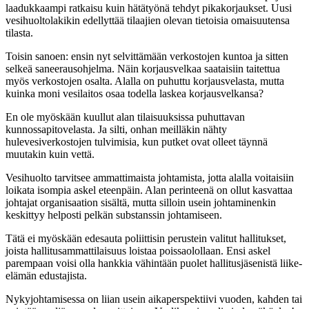
laadukkaampi ratkaisu kuin hätätyönä tehdyt pikakorjaukset. Uusi
vesihuoltolakikin edellyttää tilaajien olevan tietoisia omaisuutensa
tilasta.
Toisin sanoen: ensin nyt selvittämään verkostojen kuntoa ja sitten
selkeä saneerausohjelma. Näin korjausvelkaa saataisiin taitettua
myös verkostojen osalta. Alalla on puhuttu korjausvelasta, mutta
kuinka moni vesilaitos osaa todella laskea korjausvelkansa?
En ole myöskään kuullut alan tilaisuuksissa puhuttavan
kunnossapitovelasta. Ja silti, onhan meilläkin nähty
hulevesiverkostojen tulvimisia, kun putket ovat olleet täynnä
muutakin kuin vettä.
Vesihuolto tarvitsee ammattimaista johtamista, jotta alalla voitaisiin
loikata isompia askel eteenpäin. Alan perinteenä on ollut kasvattaa
johtajat organisaation sisältä, mutta silloin usein johtaminenkin
keskittyy helposti pelkän substanssin johtamiseen.
Tätä ei myöskään edesauta poliittisin perustein valitut hallitukset,
joista hallitusammattilaisuus loistaa poissaolollaan. Ensi askel
parempaan voisi olla hankkia vähintään puolet hallitusjäsenistä liike-
elämän edustajista.
Nykyjohtamisessa on liian usein aikaperspektiivi vuoden, kahden tai