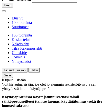
Haku
Etusivu
100 tuoreinta
Suurimmat
100 tuoreinta
Keskustelut
Näköislehti
Tilaa Rakennuslehti
Uutiskirje
Toimitus
Yhteystiedot
Kirjaudu sisään
Haku
Sulje
Kirjaudu sisään
Voit kirjautua sisään, jos olet jo aiemmin rekisteröitynyt ja sen
yhteydessä luonut käyttäjäprofiilin
Käyttäjäprofiilissa käyttäjätunnuksenasi toimii
sähköpostiosoitteesi (tai itse luomasi käyttäjätunnus) sekä itse
luomasi salasana.