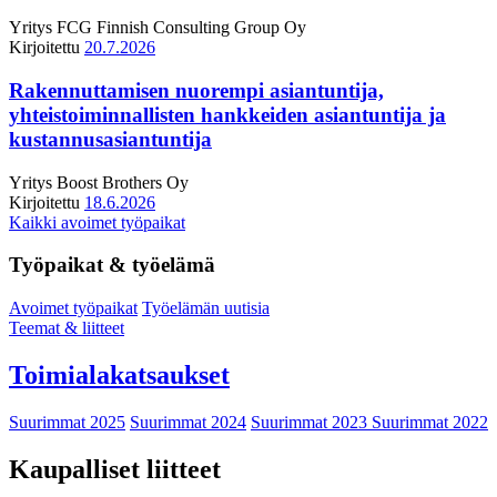
Yritys
FCG Finnish Consulting Group Oy
Kirjoitettu
20.7.2026
Rakennuttamisen nuorempi asiantuntija,
yhteistoiminnallisten hankkeiden asiantuntija ja
kustannusasiantuntija
Yritys
Boost Brothers Oy
Kirjoitettu
18.6.2026
Kaikki avoimet työpaikat
Työpaikat & työelämä
Avoimet työpaikat
Työelämän uutisia
Teemat & liitteet
Toimialakatsaukset
Suurimmat 2025
Suurimmat 2024
Suurimmat 2023
Suurimmat 2022
Kaupalliset liitteet