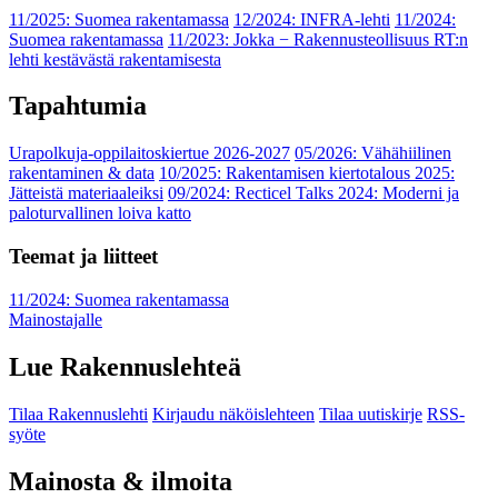
11/2025: Suomea rakentamassa
12/2024: INFRA-lehti
11/2024:
Suomea rakentamassa
11/2023: Jokka − Rakennusteollisuus RT:n
lehti kestävästä rakentamisesta
Tapahtumia
Urapolkuja-oppilaitoskiertue 2026-2027
05/2026: Vähähiilinen
rakentaminen & data
10/2025: Rakentamisen kiertotalous 2025:
Jätteistä materiaaleiksi
09/2024: Recticel Talks 2024: Moderni ja
paloturvallinen loiva katto
Teemat ja liitteet
11/2024: Suomea rakentamassa
Mainostajalle
Lue Rakennuslehteä
Tilaa Rakennuslehti
Kirjaudu näköislehteen
Tilaa uutiskirje
RSS-
syöte
Mainosta & ilmoita