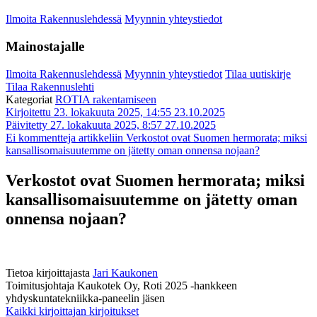
Ilmoita Rakennuslehdessä
Myynnin yhteystiedot
Mainostajalle
Ilmoita Rakennuslehdessä
Myynnin yhteystiedot
Tilaa uutiskirje
Tilaa Rakennuslehti
Kategoriat
ROTIA rakentamiseen
Kirjoitettu 23. lokakuuta 2025, 14:55
23.10.2025
Päivitetty 27. lokakuuta 2025, 8:57
27.10.2025
Ei kommentteja
artikkeliin Verkostot ovat Suomen hermorata; miksi
kansallisomaisuutemme on jätetty oman onnensa nojaan?
Verkostot ovat Suomen hermorata; miksi
kansallisomaisuutemme on jätetty oman
onnensa nojaan?
Tietoa kirjoittajasta
Jari Kaukonen
Toimitusjohtaja Kaukotek Oy, Roti 2025 -hankkeen
yhdyskuntatekniikka-paneelin jäsen
Kaikki kirjoittajan kirjoitukset