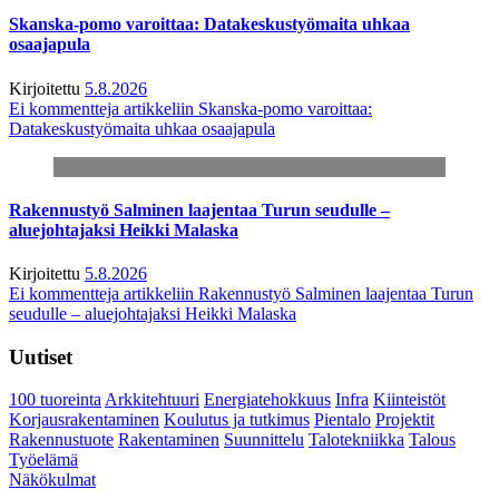
Skanska-pomo varoittaa: Datakeskustyömaita uhkaa
osaajapula
Kirjoitettu
5.8.2026
Ei kommentteja
artikkeliin Skanska-pomo varoittaa:
Datakeskustyömaita uhkaa osaajapula
Rakennustyö Salminen laajentaa Turun seudulle –
aluejohtajaksi Heikki Malaska
Kirjoitettu
5.8.2026
Ei kommentteja
artikkeliin Rakennustyö Salminen laajentaa Turun
seudulle – aluejohtajaksi Heikki Malaska
Uutiset
100 tuoreinta
Arkkitehtuuri
Energiatehokkuus
Infra
Kiinteistöt
Korjausrakentaminen
Koulutus ja tutkimus
Pientalo
Projektit
Rakennustuote
Rakentaminen
Suunnittelu
Talotekniikka
Talous
Työelämä
Näkökulmat