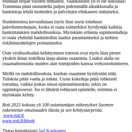
enintään neljän vuoden mittainen. Vaalikausien yli ei ole näköalaa!
Toimintaa pitää suunnitella paljon pidemmällä aikaikkunalla ja
hankintoja tehdä tuotteiden ja palvelujen elinkaaren mittaiseksi.
Hankinnoissa turvaudutaan myös liian usein totuttuun
palveluntuottajaan, koska ei osata esimerkiksi hyödyntää kaikkia
hankintalakien mahdollisuuksia. Myöskään erilaisia sopimusmalleja
ei osata yhdistää hankintoihin laadun parantamiseksi ja turhien
riskihinnoittelujen poistamiseksi.
Osin vesihuoltoalan kehittymisen esteenä ovat myös liian pienet
yksiköt ilman todellista laaja-alaista osaamista. Lisäksi alalla on
osaamattomuutta muiden alan toimijoiden kanssa verkostoitumiseen.
Meillä on mahdollisuuksia, kunhan osaamme hyödyntää niitä.
Tuloksia pitää vaatia ja mitata. Uusia kokeiluja pitää rohkeasti
toteuttaa, vaikka joskus niissä epäonnistuenkin; sekin on
oppimisprosessi. Jos ei lähdetä rohkeasti opintielle, toiminta ei
myöskään kehity.
Roti 2025 kokoaa yli 100 asiantuntijan näkemykset Suomen
rakennetun omaisuuden tilasta ja sen kehitystarpeista.
www.roti.fi
www.roti.fi/blogit
Tietoa kirjoittajasta
Jari Kaukonen