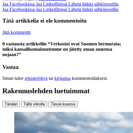
Jaa Facebookissa
Jaa LinkedInissä
Lähetä linkki sähköpostilla
Jaa Facebookissa
Jaa LinkedInissä
Lähetä linkki sähköpostilla
Tätä artikkelia ei ole kommentoitu
Jätä kommentti
0 vastausta artikkeliin “Verkostot ovat Suomen hermorata;
miksi kansallisomaisuutemme on jätetty oman onnensa
nojaan?”
Vastaa
Sinun tulee
rekisteröityä
tai
kirjautua
kommentoidaksesi.
Rakennuslehden luetuimmat
Tänään
Tällä viikolla
Tässä kuussa