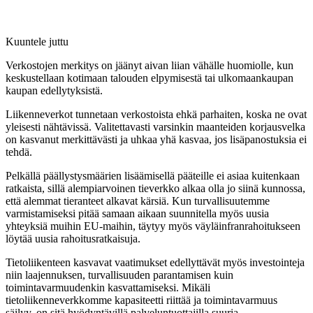
Kuuntele juttu
Verkostojen merkitys on jäänyt aivan liian vähälle huomiolle, kun
keskustellaan kotimaan talouden elpymisestä tai ulkomaankaupan
kaupan edellytyksistä.
Liikenneverkot tunnetaan verkostoista ehkä parhaiten, koska ne ovat
yleisesti nähtävissä. Valitettavasti varsinkin maanteiden korjausvelka
on kasvanut merkittävästi ja uhkaa yhä kasvaa, jos lisäpanostuksia ei
tehdä.
Pelkällä päällystysmäärien lisäämisellä pääteille ei asiaa kuitenkaan
ratkaista, sillä alempiarvoinen tieverkko alkaa olla jo siinä kunnossa,
että alemmat tieranteet alkavat kärsiä. Kun turvallisuutemme
varmistamiseksi pitää samaan aikaan suunnitella myös uusia
yhteyksiä muihin EU-maihin, täytyy myös väyläinfranrahoitukseen
löytää uusia rahoitusratkaisuja.
Tietoliikenteen kasvavat vaatimukset edellyttävät myös investointeja
niin laajennuksen, turvallisuuden parantamisen kuin
toimintavarmuudenkin kasvattamiseksi. Mikäli
tietoliikenneverkkomme kapasiteetti riittää ja toimintavarmuus
säilyy, on sitä hyödyntävillä palveluntuottajilla suuria