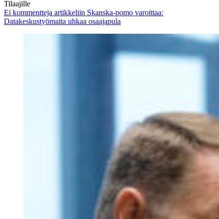
Tilaajille
Ei kommentteja
artikkeliin Skanska-pomo varoittaa:
Datakeskustyömaita uhkaa osaajapula