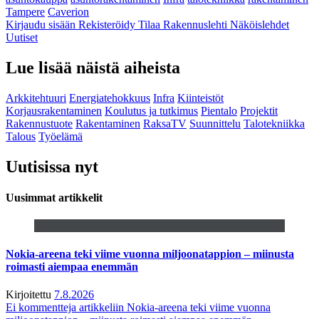
Tampere
Caverion
Kirjaudu sisään
Rekisteröidy
Tilaa Rakennuslehti
Näköislehdet
Uutiset
Lue lisää näistä aiheista
Arkkitehtuuri
Energiatehokkuus
Infra
Kiinteistöt
Korjausrakentaminen
Koulutus ja tutkimus
Pientalo
Projektit
Rakennustuote
Rakentaminen
RaksaTV
Suunnittelu
Talotekniikka
Talous
Työelämä
Uutisissa nyt
Uusimmat artikkelit
Nokia-areena teki viime vuonna miljoonatappion – miinusta
roimasti aiempaa enemmän
Kirjoitettu
7.8.2026
Ei kommentteja
artikkeliin Nokia-areena teki viime vuonna