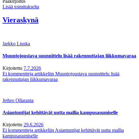
Pääkirjoitus
Lisää toimitukselta
Vieraskynä
Jarkko Liuska
Muuntojoustava suunnittelu lisää rakennuttajan liikkumavaraa
Kirjoitettu
7.7.2026
Ei kommentteja
artikkeliin Muuntojoustava suunnittelu lisää
rakennuttajan liikkumavaraa
Jethro Ollaranta
Asiantuntijat kehittävät uutta mallia kampusasumiselle
Kirjoitettu
29.6.2026
Ei kommentteja
artikkeliin Asiantuntijat kehittävät uutta mallia
kampusasumiselle