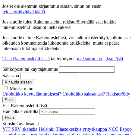
Jos et ole aiemmin kirjautunut sisään, sinun on ensin
rekisteröidyttävä täällä
.
Jos sinulle tulee Rakennuslehti, rekisteröitymällä saat kaikki
rakennuslehti.fi-sisällöt luettavaksesi.
Jos sinulle ei tule Rakennuslehteä, voit silti rekisteröityä, jolloin saat
oikeuden kommentoida lukottomia artikkeleita, mutta et pääse
lukemaan lukittuja artikkeleita.
Tilaa Rakennuslehti tästä
tai hyödynnä
maksuton koejakso tästä
.
Sähköposti tai käyttäjätunnus
Salasana
Kirjaudu sisään
Muista minut
Unohditko käyttäjätunnuksesi?
Unohditko salasanasi?
Rekisteröidy
Sulje
Etsi Rakennuslehti.fistä
Hae tältä sivustolta
Haku
Suositut avainsanat
YIT
SRV
skanska
Helsinki
Tilastokeskus
yrityskauppa
NCC
Espoo
asuntokauppa
asuntorakentaminen
Infra
talotekniikka
rakentaminen