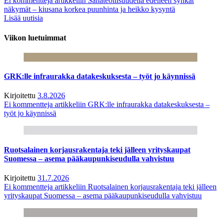
Ei kommentteja
artikkeliin Sahateollisuudella edelleen synkät
näkymät – kiusana korkea puunhinta ja heikko kysyntä
Lisää uutisia
Viikon luetuimmat
GRK:lle infraurakka datakeskuksesta – työt jo käynnissä
Kirjoitettu
3.8.2026
Ei kommentteja
artikkeliin GRK:lle infraurakka datakeskuksesta –
työt jo käynnissä
Ruotsalainen korjausrakentaja teki jälleen yrityskaupat
Suomessa – asema pääkaupunkiseudulla vahvistuu
Kirjoitettu
31.7.2026
Ei kommentteja
artikkeliin Ruotsalainen korjausrakentaja teki jälleen
yrityskaupat Suomessa – asema pääkaupunkiseudulla vahvistuu