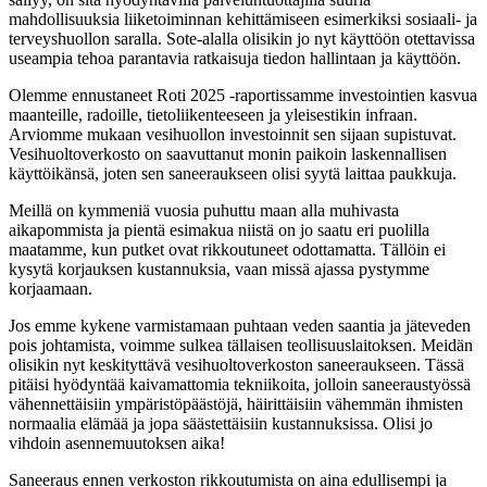
mahdollisuuksia liiketoiminnan kehittämiseen esimerkiksi sosiaali- ja
terveyshuollon saralla. Sote-alalla olisikin jo nyt käyttöön otettavissa
useampia tehoa parantavia ratkaisuja tiedon hallintaan ja käyttöön.
Olemme ennustaneet Roti 2025 -raportissamme investointien kasvua
maanteille, radoille, tietoliikenteeseen ja yleisestikin infraan.
Arviomme mukaan vesihuollon investoinnit sen sijaan supistuvat.
Vesihuoltoverkosto on saavuttanut monin paikoin laskennallisen
käyttöikänsä, joten sen saneeraukseen olisi syytä laittaa paukkuja.
Meillä on kymmeniä vuosia puhuttu maan alla muhivasta
aikapommista ja pientä esimakua niistä on jo saatu eri puolilla
maatamme, kun putket ovat rikkoutuneet odottamatta. Tällöin ei
kysytä korjauksen kustannuksia, vaan missä ajassa pystymme
korjaamaan.
Jos emme kykene varmistamaan puhtaan veden saantia ja jäteveden
pois johtamista, voimme sulkea tällaisen teollisuuslaitoksen. Meidän
olisikin nyt keskityttävä vesihuoltoverkoston saneeraukseen. Tässä
pitäisi hyödyntää kaivamattomia tekniikoita, jolloin saneeraustyössä
vähennettäisiin ympäristöpäästöjä, häirittäisiin vähemmän ihmisten
normaalia elämää ja jopa säästettäisiin kustannuksissa. Olisi jo
vihdoin asennemuutoksen aika!
Saneeraus ennen verkoston rikkoutumista on aina edullisempi ja