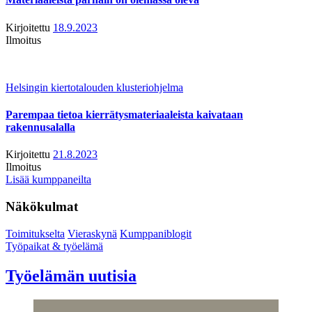
Kirjoitettu
18.9.2023
Ilmoitus
Helsingin kiertotalouden klusteriohjelma
Parempaa tietoa kierrätysmateriaaleista kaivataan
rakennusalalla
Kirjoitettu
21.8.2023
Ilmoitus
Lisää kumppaneilta
Näkökulmat
Toimitukselta
Vieraskynä
Kumppaniblogit
Työpaikat & työelämä
Työelämän uutisia