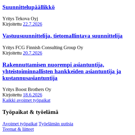
Suunnittelupäällikkö
Yritys
Tekova Oyj
Kirjoitettu
22.7.2026
Vastuusuunnittelija, tietomallintava suunnittelija
Yritys
FCG Finnish Consulting Group Oy
Kirjoitettu
20.7.2026
Rakennuttamisen nuorempi asiantuntija,
yhteistoiminnallisten hankkeiden asiantuntija ja
kustannusasiantuntija
Yritys
Boost Brothers Oy
Kirjoitettu
18.6.2026
Kaikki avoimet työpaikat
Työpaikat & työelämä
Avoimet työpaikat
Työelämän uutisia
Teemat & liitteet