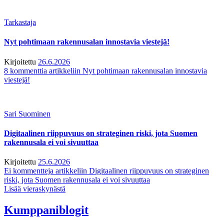
Tarkastaja
Nyt pohtimaan rakennusalan innostavia viestejä!
Kirjoitettu
26.6.2026
8 kommenttia
artikkeliin Nyt pohtimaan rakennusalan innostavia
viestejä!
Sari Suominen
Digitaalinen riippuvuus on strateginen riski, jota Suomen
rakennusala ei voi sivuuttaa
Kirjoitettu
25.6.2026
Ei kommentteja
artikkeliin Digitaalinen riippuvuus on strateginen
riski, jota Suomen rakennusala ei voi sivuuttaa
Lisää vieraskynästä
Kumppaniblogit