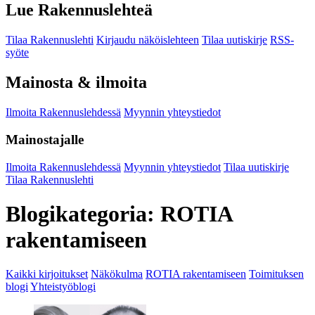
Lue Rakennuslehteä
Tilaa Rakennuslehti
Kirjaudu näköislehteen
Tilaa uutiskirje
RSS-
syöte
Mainosta & ilmoita
Ilmoita Rakennuslehdessä
Myynnin yhteystiedot
Mainostajalle
Ilmoita Rakennuslehdessä
Myynnin yhteystiedot
Tilaa uutiskirje
Tilaa Rakennuslehti
Blogikategoria:
ROTIA
rakentamiseen
Kaikki kirjoitukset
Näkökulma
ROTIA rakentamiseen
Toimituksen
blogi
Yhteistyöblogi