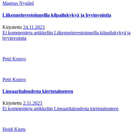
Magnus Nygård
Liikenneinvestoinneilla kilpailukykyä ja hyvinvointia
Kirjoitettu
24.11.2023
Ei kommentteja
artikkeliin Liikenneinvestoinneilla kilpailukykyä ja
hyvinvointia
Petri Kouvo
Petri Kouvo
Lineaaritaloudesta kiertotalouteen
Kirjoitettu
2.11.2023
Ei kommentteja
artikkeliin Lineaaritaloudesta kiertotalouteen
Heidi Kiuru