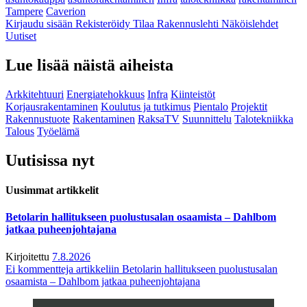
Tampere
Caverion
Kirjaudu sisään
Rekisteröidy
Tilaa Rakennuslehti
Näköislehdet
Uutiset
Lue lisää näistä aiheista
Arkkitehtuuri
Energiatehokkuus
Infra
Kiinteistöt
Korjausrakentaminen
Koulutus ja tutkimus
Pientalo
Projektit
Rakennustuote
Rakentaminen
RaksaTV
Suunnittelu
Talotekniikka
Talous
Työelämä
Uutisissa nyt
Uusimmat artikkelit
Betolarin hallitukseen puolustusalan osaamista – Dahlbom
jatkaa puheenjohtajana
Kirjoitettu
7.8.2026
Ei kommentteja
artikkeliin Betolarin hallitukseen puolustusalan
osaamista – Dahlbom jatkaa puheenjohtajana