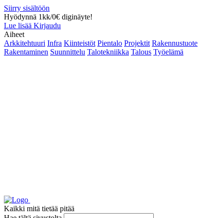
Siirry sisältöön
Hyödynnä 1kk/0€ diginäyte!
Lue lisää
Kirjaudu
Aiheet
Arkkitehtuuri
Infra
Kiinteistöt
Pientalo
Projektit
Rakennustuote
Rakentaminen
Suunnittelu
Talotekniikka
Talous
Työelämä
Kaikki mitä tietää pitää
Hae tältä sivustolta