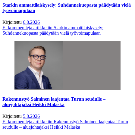
Starkin ammattilaiskysely: Suhdannekuopasta päädytään vielä
työvoimapulaan
Kirjoitettu
6.8.2026
Ei kommentteja
artikkeliin Starkin ammattilaiskysely:
Suhdannekuopasta päädytään vielä työvoimapulaan
Rakennustyö Salminen laajentaa Turun seudulle –
aluejohtajaksi Heikki Malaska
Kirjoitettu
5.8.2026
Ei kommentteja
artikkeliin Rakennustyö Salminen laajentaa Turun
seudulle – aluejohtajaksi Heikki Malaska