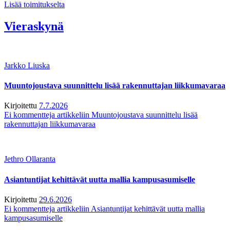
Lisää toimitukselta
Vieraskynä
Jarkko Liuska
Muuntojoustava suunnittelu lisää rakennuttajan liikkumavaraa
Kirjoitettu
7.7.2026
Ei kommentteja
artikkeliin Muuntojoustava suunnittelu lisää
rakennuttajan liikkumavaraa
Jethro Ollaranta
Asiantuntijat kehittävät uutta mallia kampusasumiselle
Kirjoitettu
29.6.2026
Ei kommentteja
artikkeliin Asiantuntijat kehittävät uutta mallia
kampusasumiselle