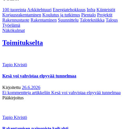
100 tuoreinta
Arkkitehtuuri
Energiatehokkuus
Infra
Kiinteistöt
Korjausrakentaminen
Koulutus ja tutkimus
Pientalo
Projektit
Rakennustuote
Rakentaminen
Suunnittelu
Talotekniikka
Talous
Työelämä
Näkökulmat
Toimitukselta
Tapio Kivistö
Kesä voi vahvistaa elpyvää tunnelmaa
Kirjoitettu
26.6.2026
Ei kommentteja
artikkeliin Kesä voi vahvistaa elpyvää tunnelmaa
Pääkirjoitus
Tapio Kivistö
Rakentamisen painopiste keikahti