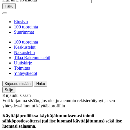
Haku
Etusivu
100 tuoreinta
Suurimmat
100 tuoreinta
Keskustelut
Näköislehti
Tilaa Rakennuslehti
Uutiskirje
Toimitus
Yhteystiedot
Kirjaudu sisään
Haku
Sulje
Kirjaudu sisään
Voit kirjautua sisään, jos olet jo aiemmin rekisteröitynyt ja sen
yhteydessä luonut käyttäjäprofiilin
Käyttäjäprofiilissa käyttäjätunnuksenasi toimii
sähköpostiosoitteesi (tai itse luomasi käyttäjätunnus) sekä itse
luomasi salasana.