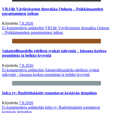
VRJ:lle Väyläviraston tieurakka Oulusta – Poikkimaantien
parantaminen jatkuu
Kirjoitettu
7.8.2026
Ei kommentteja
artikkeliin VRJ:lle Väyläviraston tieurakka Oulusta
– Poikkimaantien parantaminen jatkuu
Sahateollisuudella edelleen synkät näkymät – kiusana korkea
puunhinta ja heikko kysyntä
Kirjoitettu
7.8.2026
Ei kommentteja
artikkeliin Sahateollisuudella edelleen synkät
näkymät – kiusana korkea puunhinta ja heikko kysyntä
Infra ry: Budjettisäästöt romuttavat kestävän tienpidon
Kirjoitettu
7.8.2026
Ei kommentteja
artikkeliin Infra ry: Budjettisäästöt romuttavat
kestävän tienpidon