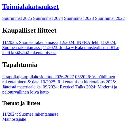
Toimialakatsaukset
Suurimmat 2025
Suurimmat 2024
Suurimmat 2023
Suurimmat 2022
Kaupalliset liitteet
11/2025: Suomea rakentamassa
12/2024: INFRA-lehti
11/2024:
Suomea rakentamassa
11/2023: Jokka − Rakennusteollisuus RT:n
lehti kestävästä rakentamisesta
Tapahtumia
Urapolkuja-oppilaitoskiertue 2026-2027
05/2026: Vähähiilinen
rakentaminen & data
10/2025: Rakentamisen kiertotalous 2025:
Jätteistä materiaaleiksi
09/2024: Recticel Talks 2024: Moderni ja
paloturvallinen loiva katto
Teemat ja liitteet
11/2024: Suomea rakentamassa
Mainostajalle