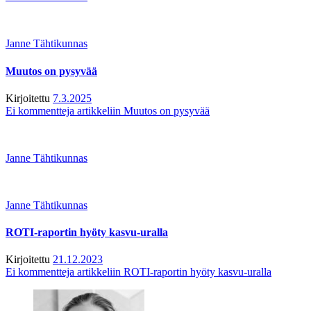
Janne Tähtikunnas
Muutos on pysyvää
Kirjoitettu
7.3.2025
Ei kommentteja
artikkeliin Muutos on pysyvää
Janne Tähtikunnas
Janne Tähtikunnas
ROTI-raportin hyöty kasvu-uralla
Kirjoitettu
21.12.2023
Ei kommentteja
artikkeliin ROTI-raportin hyöty kasvu-uralla