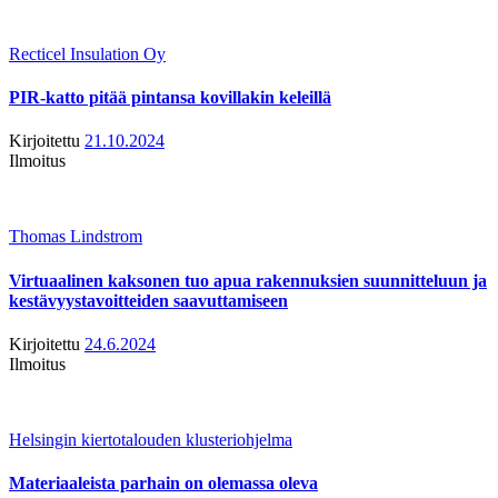
Recticel Insulation Oy
PIR-katto pitää pintansa kovillakin keleillä
Kirjoitettu
21.10.2024
Ilmoitus
Thomas Lindstrom
Virtuaalinen kaksonen tuo apua rakennuksien suunnitteluun ja
kestävyystavoitteiden saavuttamiseen
Kirjoitettu
24.6.2024
Ilmoitus
Helsingin kiertotalouden klusteriohjelma
Materiaaleista parhain on olemassa oleva