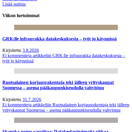
Lisää uutisia
Viikon luetuimmat
GRK:lle infraurakka datakeskuksesta – työt jo käynnissä
Kirjoitettu
3.8.2026
Ei kommentteja
artikkeliin GRK:lle infraurakka datakeskuksesta –
työt jo käynnissä
Ruotsalainen korjausrakentaja teki jälleen yrityskaupat
Suomessa – asema pääkaupunkiseudulla vahvistuu
Kirjoitettu
31.7.2026
Ei kommentteja
artikkeliin Ruotsalainen korjausrakentaja teki jälleen
yrityskaupat Suomessa – asema pääkaupunkiseudulla vahvistuu
Skanska-pomo varoittaa: Datakeskustyömaita uhkaa