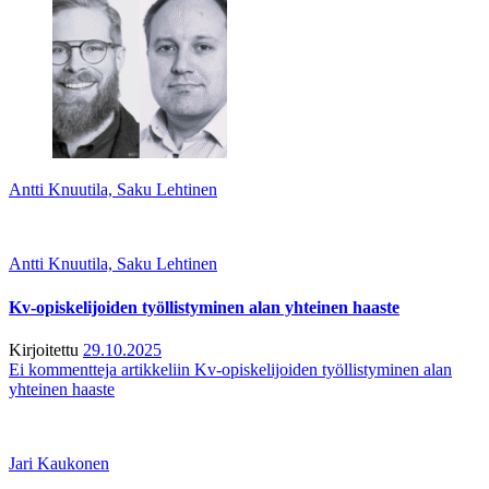
Antti Knuutila, Saku Lehtinen
Antti Knuutila, Saku Lehtinen
Kv-opiskelijoiden työllistyminen alan yhteinen haaste
Kirjoitettu
29.10.2025
Ei kommentteja
artikkeliin Kv-opiskelijoiden työllistyminen alan
yhteinen haaste
Jari Kaukonen