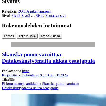
Sivutus
Kategoria
ROTIA rakentamiseen
Sivu
1
Sivu
2
Sivu
3
…
Sivu
7
Seuraava sivu
Rakennuslehden luetuimmat
Tänään
Tällä viikolla
Tässä kuussa
Skanska-pomo varoittaa:
Datakeskustyömaita uhkaa osaajapula
Pääkategoria
Infra
Kirjoitettu 5. elokuuta 2026, 13:00
5.8.2026
Tilaajille
Ei kommentteja
artikkeliin Skanska-pomo varoittaa:
Datakeskustyömaita uhkaa osaajapula