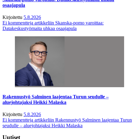
osaajapula
Kirjoitettu
5.8.2026
Ei kommentteja
artikkeliin Skanska-pomo varoittaa:
Datakeskustyömaita uhkaa osaajapula
Rakennustyö Salminen laajentaa Turun seudulle –
aluejohtajaksi Heikki Malaska
Kirjoitettu
5.8.2026
Ei kommentteja
artikkeliin Rakennustyö Salminen laajentaa Turun
seudulle – aluejohtajaksi Heikki Malaska
Uutiset