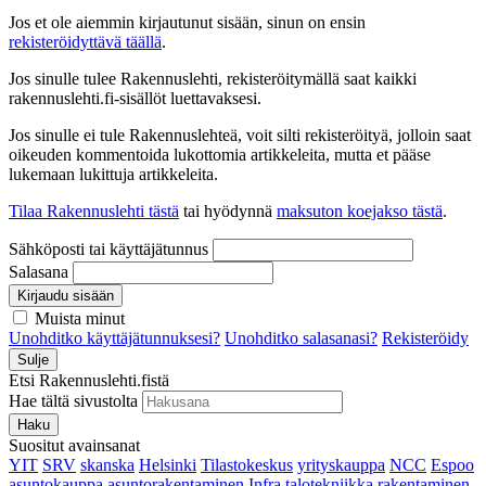
Jos et ole aiemmin kirjautunut sisään, sinun on ensin
rekisteröidyttävä täällä
.
Jos sinulle tulee Rakennuslehti, rekisteröitymällä saat kaikki
rakennuslehti.fi-sisällöt luettavaksesi.
Jos sinulle ei tule Rakennuslehteä, voit silti rekisteröityä, jolloin saat
oikeuden kommentoida lukottomia artikkeleita, mutta et pääse
lukemaan lukittuja artikkeleita.
Tilaa Rakennuslehti tästä
tai hyödynnä
maksuton koejakso tästä
.
Sähköposti tai käyttäjätunnus
Salasana
Kirjaudu sisään
Muista minut
Unohditko käyttäjätunnuksesi?
Unohditko salasanasi?
Rekisteröidy
Sulje
Etsi Rakennuslehti.fistä
Hae tältä sivustolta
Haku
Suositut avainsanat
YIT
SRV
skanska
Helsinki
Tilastokeskus
yrityskauppa
NCC
Espoo
asuntokauppa
asuntorakentaminen
Infra
talotekniikka
rakentaminen