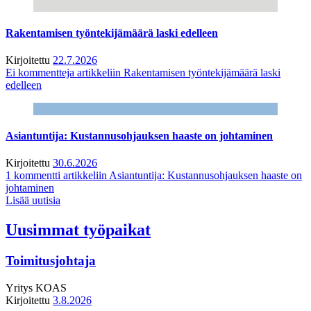
Rakentamisen työntekijämäärä laski edelleen
Kirjoitettu
22.7.2026
Ei kommentteja
artikkeliin Rakentamisen työntekijämäärä laski
edelleen
Asiantuntija: Kustannusohjauksen haaste on johtaminen
Kirjoitettu
30.6.2026
1 kommentti
artikkeliin Asiantuntija: Kustannusohjauksen haaste on
johtaminen
Lisää uutisia
Uusimmat työpaikat
Toimitusjohtaja
Yritys
KOAS
Kirjoitettu
3.8.2026