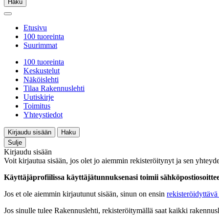
Haku
Etusivu
100 tuoreinta
Suurimmat
100 tuoreinta
Keskustelut
Näköislehti
Tilaa Rakennuslehti
Uutiskirje
Toimitus
Yhteystiedot
Kirjaudu sisään
Haku
Sulje
Kirjaudu sisään
Voit kirjautua sisään, jos olet jo aiemmin rekisteröitynyt ja sen yhteyde
Käyttäjäprofiilissa käyttäjätunnuksenasi toimii sähköpostiosoittees
Jos et ole aiemmin kirjautunut sisään, sinun on ensin
rekisteröidyttävä 
Jos sinulle tulee Rakennuslehti, rekisteröitymällä saat kaikki rakennusle