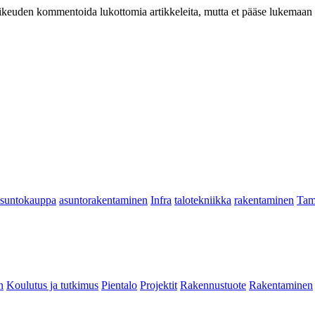
at oikeuden kommentoida lukottomia artikkeleita, mutta et pääse lukemaan l
asuntokauppa
asuntorakentaminen
Infra
talotekniikka
rakentaminen
Tam
n
Koulutus ja tutkimus
Pientalo
Projektit
Rakennustuote
Rakentaminen