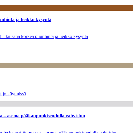
unhinta ja heikko kysyntä
ät – kiusana korkea puunhinta ja heikko kysyntä
t jo käynnissä
ssa – asema pääkaupunkiseudulla vahvistuu
en yrityskaupat Suomessa – asema pääkaupunkiseudulla vahvistuu