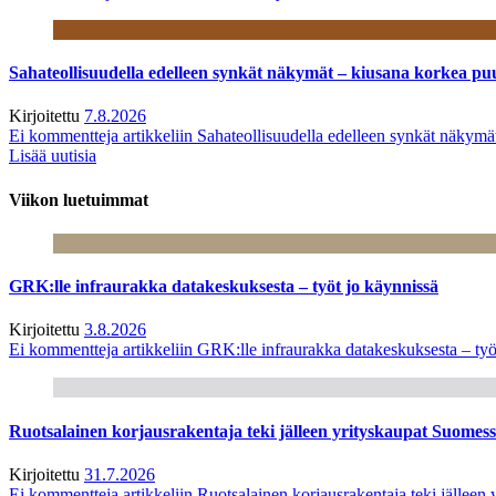
Sahateollisuudella edelleen synkät näkymät – kiusana korkea pu
Kirjoitettu
7.8.2026
Ei kommentteja
artikkeliin Sahateollisuudella edelleen synkät näkym
Lisää uutisia
Viikon luetuimmat
GRK:lle infraurakka datakeskuksesta – työt jo käynnissä
Kirjoitettu
3.8.2026
Ei kommentteja
artikkeliin GRK:lle infraurakka datakeskuksesta – työ
Ruotsalainen korjausrakentaja teki jälleen yrityskaupat Suome
Kirjoitettu
31.7.2026
Ei kommentteja
artikkeliin Ruotsalainen korjausrakentaja teki jälle