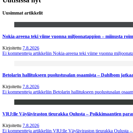
Uusimmat artikkelit
Nokia-areena teki viime vuonna miljoonatappion – miinusta ro
Kirjoitettu
7.8.2026
Ei kommentteja
artikkeliin Nokia-areena teki viime vuonna miljoona
Betolarin hallitukseen puolustusalan osaamista – Dahlbom jatk
Kirjoitettu
7.8.2026
Ei kommentteja
artikkeliin Betolarin hallitukseen puolustusalan osa
VRJ:lle Väyläviraston tieurakka Oulusta – Poikkimaantien par
Kirjoitettu
7.8.2026
Ei kommentteja
artikkeliin VRJ:lle Väyläviraston tieurakka Oulusta 