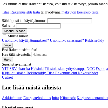
Jos sinulle ei tule Rakennuslehteä, voit silti rekisteröityä, jolloin sa
Tilaa Rakennuslehti tästä
tai hyödynnä
maksuton koejakso tästä
.
Sähköposti tai käyttäjätunnus
Salasana
Kirjaudu sisään
Muista minut
Unohditko käyttäjätunnuksesi?
Unohditko salasanasi?
Rekisteröidy
Sulje
Etsi Rakennuslehti.fistä
Hae tältä sivustolta
Haku
Suositut avainsanat
YIT
SRV
skanska
Helsinki
Tilastokeskus
yrityskauppa
NCC
Espoo
Kirjaudu sisään
Rekisteröidy
Tilaa Rakennuslehti
Näköislehdet
Uutiset
Lue lisää näistä aiheista
Arkkitehtuuri
Energiatehokkuus
Infra
Kiinteistöt
Korjausrakentamine
Uutisissa nyt