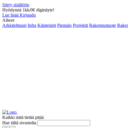
Siirry sisältöön
Hyödynnä 1kk/0€ diginäyte!
Lue lisää
Kirjaudu
Aiheet
Arkkitehtuuri
Infra
Kiinteistöt
Pientalo
Projektit
Rakennustuote
Raken
Kaikki mitä tietää pitää
Hae tältä sivustolta