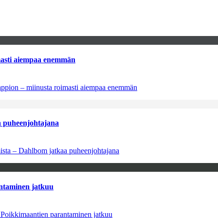
imasti aiempaa enemmän
tappion – miinusta roimasti aiempaa enemmän
aa puheenjohtajana
amista – Dahlbom jatkaa puheenjohtajana
antaminen jatkuu
– Poikkimaantien parantaminen jatkuu