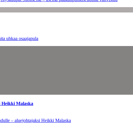
ita uhkaa osaajapula
i Heikki Malaska
dulle – aluejohtajaksi Heikki Malaska