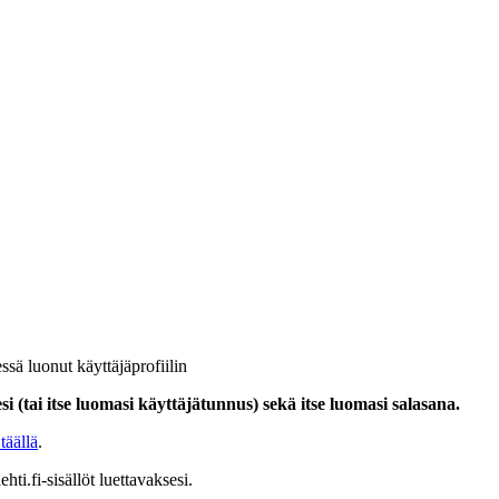
ssä luonut käyttäjäprofiilin
i (tai itse luomasi käyttäjätunnus) sekä itse luomasi salasana.
täällä
.
hti.fi-sisällöt luettavaksesi.