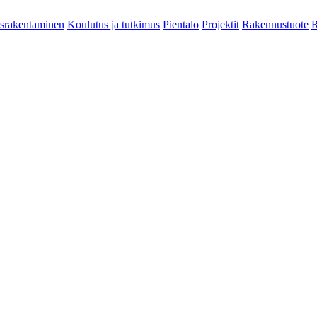
srakentaminen
Koulutus ja tutkimus
Pientalo
Projektit
Rakennustuote
R