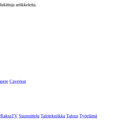
ukittuja artikkeleita.
pere
Caverion
RaksaTV
Suunnittelu
Talotekniikka
Talous
Työelämä