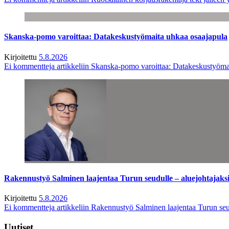
Skanska-pomo varoittaa: Datakeskustyömaita uhkaa osaajapula
Kirjoitettu
5.8.2026
Ei kommentteja
artikkeliin Skanska-pomo varoittaa: Datakeskustyöma
Rakennustyö Salminen laajentaa Turun seudulle – aluejohtajaks
Kirjoitettu
5.8.2026
Ei kommentteja
artikkeliin Rakennustyö Salminen laajentaa Turun seu
Uutiset